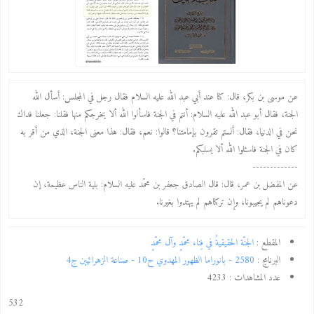
عن موسى بن بكر، قال: كنا عند أبي عبد الله عليه السلام فقال رجل في المجلس: أسأل الله
الجنة، فقال أبو عبد الله عليه السلام: أنتم في الجنة فاسألوا الله ألا يخرجكم منها فقلنا: جعلنا فداك
نحن في الدنيا، فقال: ألستم تقرون بإمامتنا؟ قالوا: نعم، فقال: هذا معنى الجنة، الذي من أقر به
كان في الجنة فاسئلوا الله ألا يسلبكم.
-------------
عن المفضل بن عمر، قال: قال الصادق جعفر بن محمّد عليه السلام: بلية الناس عظيمة، إن
دعوناهم لم يجيبونا، وإن تركناهم لم يهتدوا بغيرنا.
المقطع :
الجنّة الحقيقيةُ في فِناء محمّدٍ وآل محمّدٍ
البرنامج :
2580 - بانوراما الظهور المهدوي ح10 - صناعة الزهرائيين ج4
عدد المشاهدات :
4233
532