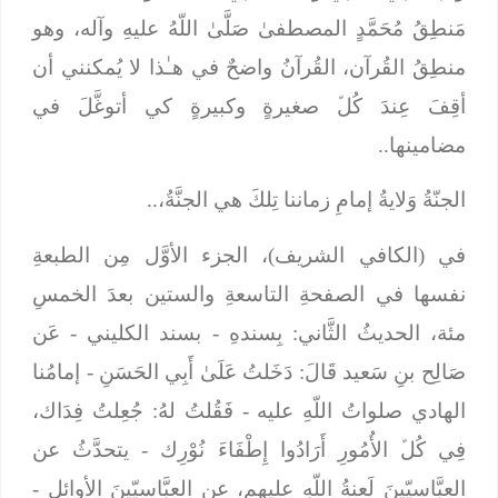
مَنطِقُ مُحَمَّدٍ المصطفىٰ صَلَّىٰ اللّهُ عليهِ وآله، وهو
منطِقُ القُرآن، القُرآنُ واضحٌ في هـٰذا لا يُمكنني أن
أقِفَ عِندَ كُلﱢ صغيرةٍ وكبيرةٍ كي أتوغَّلَ في
مضامينها..
الجنّةُ وَلايةُ إمامِ زماننا تِلكَ هي الجنَّةُ،..
في (الكافي الشريف)، الجزء الأوَّل مِن الطبعةِ
نفسها في الصفحةِ التاسعةِ والستين بعدَ الخمسِ
مئة، الحديثُ الثَّاني:
بِسندهِ
- بسند الكليني -
عَن
صَالِح بنِ سَعيد قَالَ: دَخَلتُ عَلَىٰ أَبِي الحَسَنِ
- إمامُنا
الهادي صلواتُ اللّهِ عليه -
فَقُلتُ لهُ: جُعِلتُ فِدَاك،
فِي كُلﱢ الأُمُورِ أَرَادُوا إِطْفَاءَ نُوْرِك
- يتحدَّثُ عن
العبَّاسيّينَ لَعنةُ اللّهِ عليهِم، عن العبَّاسيّينَ الأوائل -