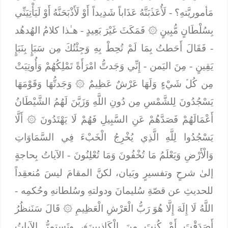
مَأموريَّتهِ؟ -
لَأُعَذﱢبَنَّهُ عَذَاباً شَدِيداً أَوْ لَأَذْبَحَنَّهُ أَوْ لَيَأْتِيَنِّي
بِسُلْطَانٍ مُّبِينٍ
۞
فَمَكَثَ غَيْرَ بَعِيدٍ
- هـٰذا كلامُ الهُدهُد
-
فَقَالَ أَحَطتُ بِمَا لَمْ تُحِطْ بِهِ وَجِئْتُكَ مِن سَبَإٍ بِنَبَإٍ
يَقِينٍ
- مِنَ اليَمن -
إِنِّي وَجَدتُّ امْرَأَةً تَمْلِكُهُمْ وَأُوتِيَتْ
مِن كُلﱢ شَيْءٍ وَلَهَا عَرْشٌ عَظِيمٌ
۞
وَجَدتُّهَا وَقَوْمَهَا
يَسْجُدُونَ لِلشَّمْسِ مِن دُونِ اللَّهِ وَزَيَّنَ لَهُمُ الشَّيْطَانُ
أَعْمَالَهُمْ فَصَدَّهُمْ عَنِ السَّبِيلِ فَهُمْ لَا يَهْتَدُونَ
۞
أَلَّا
يَسْجُدُوا لِلَّهِ الَّذِي يُخْرِجُ الْخَبْءَ فِي السَّمَاوَاتِ
وَالْأَرْضِ وَيَعْلَمُ مَا تُخْفُونَ وَمَا تُعْلِنُونَ
- الآياتُ بِحاجةٍ
إلىٰ شرحٍ وتفسيرٍ وبَيان، لكنَّ المقامَ ليسَ مُنعقِداً
للحديثِ عن قصّةِ سُليمانَ ودولتهِ وسُلطانهِ وحُكمِه -
اللَّهُ لَا إِلَهَ إِلَّا هُوَ رَبُّ الْعَرْشِ الْعَظِيمِ
۞
قَالَ سَنَنظُرُ
أَصَدَقْتَ أَمْ كُنتَ مِنَ الْكَاذِبِينَ﴾،
وتَستمرُّ الآياتُ