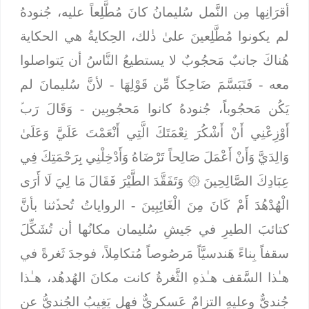
أقرَانِها مِن النَّمل سُليمانُ كانَ مُطَّلِعاً عليه، جُنودهُ
لم يكونوا مُطَّلِعينَ علىٰ ذٰلك، الحِكايةُ هي الحكاية
هُناكَ جانبٌ مَحجُوبٌ لا يستطيعُ النَّاسُ أن يَتواصلوا
معه -
فَتَبَسَّمَ ضَاحِكاً مِّن قَوْلِهَا
- لأنَّ سُليمانَ لم
يَكُن مَحجُوباً، جُنودهُ كانوا مَحجُوبِين -
وَقَالَ رَبﱢ
أَوْزِعْنِي أَنْ أَشْكُرَ نِعْمَتَكَ الَّتِي أَنْعَمْتَ عَلَيَّ وَعَلَىٰ
وَالِدَيَّ وَأَنْ أَعْمَلَ صَالِحاً تَرْضَاهُ وَأَدْخِلْنِي بِرَحْمَتِكَ فِي
عِبَادِكَ الصَّالِحِينَ
۞
وَتَفَقَّدَ الطَّيْرَ فَقَالَ مَا لِيَ لَا أَرَى
الْهُدْهُدَ أَمْ كَانَ مِنَ الْغَائِبِينَ
- الرواياتُ تُحدﱢثنا بأنَّ
كتائبَ الطيرِ في جَيشِ سُليمان مكانُها أن تُشَكِّلَ
سقفاً بِناءً هَندسيَّاً مَرصُوصاً مُتكامِلاً، فوجدَ ثَغرةً في
هـٰذا السَّقف هـٰذهِ الثَّغرةُ كانت مكانَ الهُدهُد،
هـٰذا
جُنديٌّ وعليهِ التزامٌ عَسكريٌّ فهل يَغِيبُ الجُنديُّ عن