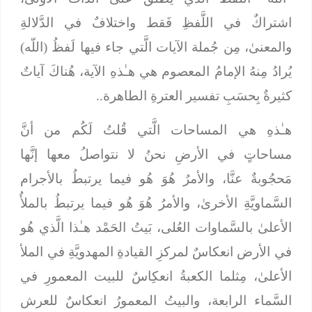
اشتراكٌ في اللَّفظِ فَقط واختلافٌ في الدَّلالةِ
والمعنىٰ، مِن جُملة الآيات الَّتي جاء فيها لَفظُ (اللّه)
يُرادُ مِنهُ الإمامُ المعصوم هي هـٰذهِ الآية، هُناكَ آياتٌ
كثيرةٌ بِحسَبِ تفسير العترةِ الطاهرة..
هـٰذهِ هي المساحات الَّتي قُلتُ لَكُم من أنَّ
مساحاتٍ في الأرضِ نحنُ لا نتواصلُ معها إنَّها
مَحجُوبةٌ عنَّا، والأمرُ هُوَ هُو فيما يرتبطُ بالأجرام
السَّماويَّةِ الأخرىٰ، والأمرُ هُوَ هُو فيما يرتبطُ بالملأُ
الأعلىٰ بالسَّماوات العُلى، بَيتُ الحَمْد هـٰذا الَّذي هُو
في الأرض انعكاسٌ لمركزِ القيادةِ المهدويَّةِ في الملأ
الأعلىٰ، مِثلما الكعبةُ انعكِاسٌ للبيت المعمورِ في
السَّماء الرابعة، والبيتُ المعمورُ انعكاسٌ للعرش