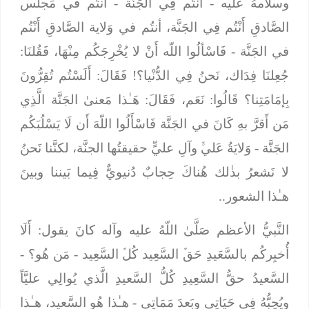
وسلامهُ عليه -
أَنْتُم فِي الجَنَّة
- أنتُم في مَجلس
الصَّادقِ أَنْتُم فِي الجَنَّة، أنتُم في وَلاية الصَّادقِ أَنْتُم
في الجَنَّة -
فَاسْألُوا اللّه أَنْ لا يُخْرِجَكُم مِنْهَا، فَقُلنَا:
جُعِلنَا فِدَاك، نَحنُ فِي الدُّنْيا؟! فَقَالَ: أَلَسْتُم تُقِرُّونَ
بِإمَامَتِنا؟ قَالُوا: نَعَم، فَقَالَ: هَـٰذا مَعنىٰ الجَنَّة الَّذِي
مَن أَقرَّ بهِ كَانَ في الجَنَّة فَاسْأَلُوا اللّهَ أَن لَا يَسْلُبَكُم
الجَنَّة
- وَلايَةُ عَليﱟ وآلِ عليٍّ حقيقتُها الجنَّة، لكنَّنا نَحنُ
لا نَشعرُ بذٰلك هُناكَ حِجابٌ دُنيويٌّ فِيما بَيننا وبينَ
هـٰذا الشعور..
النَّبيُّ الأعظم صَلَّىٰ اللّهُ عليه وآله كانَ يقول: أَلَا
أُخبِركُم بالسَّعَيدِ حَقﱢ السَّعِيد كُلﱢ السَّعِيد - مَن هُو؟ -
السَّعيدُ حقُّ السَّعِيدِ كُلُّ السَّعيدِ الَّذي يُوالِي عليَّاً
ويُحِبُّهُ فِي حَيَاتِي وبَعدَ مَمَاتِي - هـٰذا هُو السَّعيد، هـٰذا