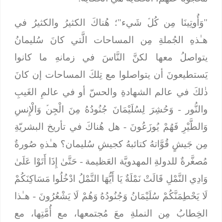
"وَأُوتِينَا مِن كُلﱢ شَيء"؛ هُناكَ الكثيرُ والكثيرُ في
هـٰذهِ الجُملةِ مِن المساحات الَّتي كانَ سُليمانُ
يتواصلُ معها لكنَّ النَّاسَ في زمانهِ ما كانوا
يَستطيعونَ أن يتواصلوا مع تِلكَ المساحات إن كانَ
ذٰلكَ في عالم الشهادةِ والحسّ أو في عالمِ الغَيبِ
والنُّور -
وَحُشِرَ لِسُلَيْمَانَ جُنُودُهُ مِنَ الْجِنﱢ وَالْإِنسِ
وَالطَّيْرِ فَهُمْ يُوزَعُونَ
- هل هُناكَ في تأريخ البشريّةِ
مِن جَيشٍ قُوَّاتهُ كتائبهُ كجيشِ سُليمان؟ هـٰذهِ صُورةٌ
مُصغَّرةٌ للدولةِ المهدويَّة العَظيمة -
حَتَّىٰ إِذَا أَتَوْا عَلَىٰ
وَادِي النَّمْلِ قَالَتْ نَمْلَةٌ يَا أَيُّهَا النَّمْلُ ادْخُلُوا مَسَاكِنَكُمْ
لَا يَحْطِمَنَّكُمْ سُلَيْمَانُ وَجُنُودُهُ وَهُمْ لَا يَشْعُرُونَ
- هـٰذا
الخِطابُ مِن النملةِ معَ مُجتمعها، مع أُمَّتِها، مع