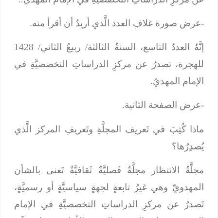
-عرض صورة غلافِ العدد الَّذي أريدُ أن أقرأ منه.
إنَّهُ العددُ التاسع، السنةُ الثالثة/ ربيعُ الثاني/ 1428
للهجرة، تصدرُ عن مركزِ الدراساتِ التخصصيَّةِ في
الإمام المهديّ.
-عرض الصفحة الثانية.
ماذا كُتِبَ في تَعريف المجلَّةِ وتَعريفِ المركز الَّذي
يُصدِرُها؟
مجلَّةُ الانتظار مجلَّةٌ فَصليَّةٌ ثَقافيَّةٌ تَعنى بالشأن
المهدويّ وهي غيرُ تابعةٍ لجهةٍ سياسيَّةٍ أو رسميَّةٍ،
تَصدرُ عن مركزِ الدراساتِ التخصصيَّةِ في الإمام