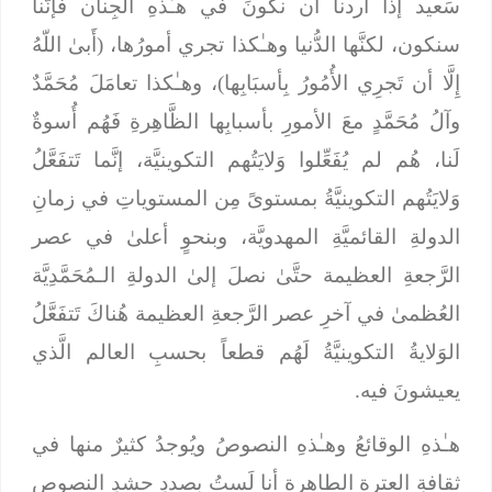
سَعيد إذا أردنا أن نكونَ في هـٰذهِ الجِنان فإنَّنا
سنكون، لكنَّها الدُّنيا وهـٰكذا تجري أمورُها، (أَبىٰ اللّهُ
إِلَّا أن تَجرِي الأُمُورُ بِأسبَابِها)، وهـٰكذا تعامَلَ مُحَمَّدٌ
وآلُ مُحَمَّدٍ معَ الأمورِ بأسبابِها الظَّاهِرةِ فَهُم أُسوةٌ
لَنا، هُم لم يُفَعِّلوا وَلايَتُهم التكوينيَّة، إنَّما تَتفَعَّلُ
وَلايَتُهم التكوينيَّةُ بمستوىً مِن المستوياتِ في زمانِ
الدولةِ القائميَّةِ المهدويَّة، وبنحوٍ أعلىٰ في عصر
الرَّجعةِ العظيمة حتَّىٰ نصلَ إلىٰ الدولةِ الـمُحَمَّدِيَّة
العُظمىٰ في آخرِ عصر الرَّجعةِ العظيمة هُناكَ تَتفَعَّلُ
الوَلايةُ التكوينيَّةُ لَهُم قطعاً بحسبِ العالم الَّذي
يعيشونَ فيه.
هـٰذهِ الوقائعُ وهـٰذهِ النصوصُ ويُوجدُ كثيرٌ منها في
ثقافةِ العترة الطاهرة أنا لَستُ بصددِ حشدِ النصوص