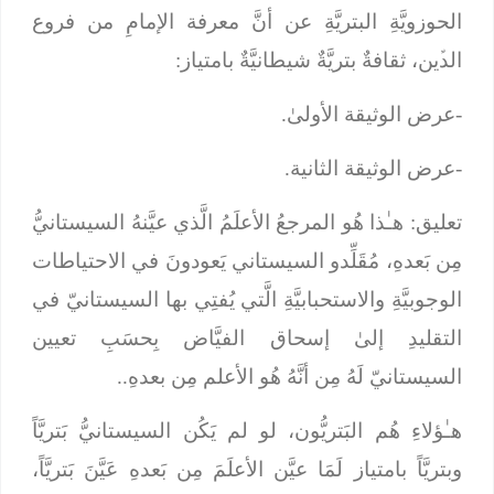
الحوزويَّةِ البتريَّةِ عن أنَّ معرفة الإمامِ من فروع
الدﱢين، ثقافةٌ بتريَّةٌ شيطانيَّةٌ بامتياز:
-عرض الوثيقة الأولىٰ.
-عرض الوثيقة الثانية.
تعليق: هـٰذا هُو المرجعُ الأعلَمُ الَّذي عيَّنهُ السيستانيُّ
مِن بَعدهِ، مُقَلِّدو السيستاني يَعودونَ في الاحتياطات
الوجوبيَّةِ والاستحبابيَّةِ الَّتي يُفتِي بها السيستانيّ في
التقليدِ إلىٰ إسحاق الفيَّاض بِحسَبِ تعيين
السيستانيّ لَهُ مِن أنَّهُ هُو الأعلم مِن بعدهِ..
هـٰؤلاءِ هُم البَتريُّون، لو لم يَكُن السيستانيُّ بَتريَّاً
وبتريَّاً بامتياز لَمَا عيَّن الأعلَمَ مِن بَعدهِ عَيَّنَ بَتريَّاً،