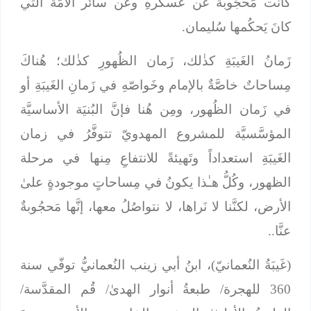
كانت مَحجُوبةً عن عَسكرهِ وعن سائر الأُمَّة الَّتي
كانَ يَحكُمها سُليمان.
زَمانُ الغَيبَةِ كذٰلك، زَمان الظُهورِ كذٰلك؛ هُناكَ
مِساحاتٌ خاصَّةٌ بالإمام وخَواصّهِ في زَمانِ الغَيبَةِ أو
في زَمان الظُهور، ومِن هُنا فإنَّ البُنيَة الأساسيَّة
المؤسَّسيَّة للمشروع المهدويّ تتوفَّرُ في زمان
الغَيبَةِ استعداداً وتَهيئةً للانتفاعِ مِنها في مرحلة
الظهور، وكُلُّ هـٰذا يكونُ في مِساحاتٍ موجودةٍ علىٰ
الأرض، لكنَّنا لا نَراها، لا نتواصُلُ معها، إنَّها مَحجُوبةٌ
عنَّا..
(غَيبَةُ النُعمانيّ)، ابنُ أبي زينب النُعمانيُّ توفّي سنة
360 للهجرة/ طبعةُ أنوار الهدىٰ/ قُم المقدَّسة/