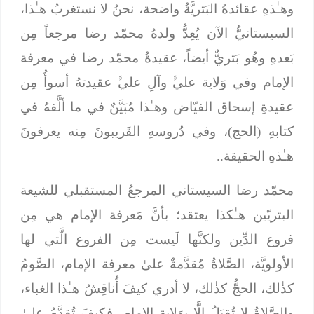
وهـٰذهِ عقائدهُ البَتريَّةُ واضحة، نحنُ لا نستغربُ هـٰذا،
السيستانيُّ الآن يُعِدُّ ولدهُ محمّد رضا مرجعاً مِن
بَعدهِ وهُو بَتريٌّ أيضاً، عقيدةُ محمّد رضا في معرفة
الإمام وفي وَلاية عليﱟ وآلِ عليﱟ عقيدتهُ أسوأُ مِن
عقيدةِ إسحاق الفيّاض وهـٰذا مُبَيَّنٌ في ما ألَّفهُ في
كتابهِ (الحج)، وفي دُروسهِ القَريبونَ مِنه يعرفونَ
هـٰذهِ الحقيقة..
محمّد رضا السيستاني المرجعُ المستقبلي للشيعة
البتريّين هـٰكذا يعتقد؛ بأنَّ مَعرفة الإمام هي مِن
فروع الدِّين ولكنَّها لَيست مِن الفروع الَّتي لها
الأولويَّة، الصَّلاةُ مُقدَّمةٌ علىٰ معرفة الإمام، الصَّومُ
كذٰلك، الحجُّ كذٰلك، لا أدري كيفَ أُناقِشُ هـٰذا الغباء،
والصَّلاةُ لا تُقبَلُ إلَّا بِوَلاية الإمام، فكيفَ تُقدَّمُ علىٰ