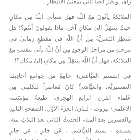
رَأى، ونَظرَ أيضاً تأتي بمعنىٰ الانتِظار..
الملائكةُ يأتُونَ معَ اللّه فهل سيأتي اللّهُ مِن مكانٍ
حيثُ ينتقِلُ إلىٰ مكانٍ آخر، ماذا تقولونَ أنتُم؟! هل
تَنتَظِرُ البَشريَّةُ مِن أنَّ اللّه في مقطعٍ زمانيﱟ في
مرحلةٍ من مراحل الوجودِ مِن أنَّ اللّهَ يأتي بنفسهِ معَ
الملائكة، فهل أنَّ اللّه ينتَقِلُ مِن مكانٍ إلىٰ مكان؟!
في (تفسير العيَّاشي)، جامِعٌ من جوامعِ أحادِيثنا
التفسيريَّة، والعيَّاشيُّ كانَ مُعاصراً للكليني مِن
عُلماء القرن الرابع الهجري، طبعةُ مؤسَّسة
الأعلمي/ بيروت - لبنان/ الجزءُ الأوَّل، الصفحةِ الثانيةِ
والعشرين بعدَ المئة، الحديثُ الثاني بعدَ الثلاثِ مئة:
بِسندهِ
- بسند العيَّاشي -
عَن جَابرٍ
- عن جابرٍ