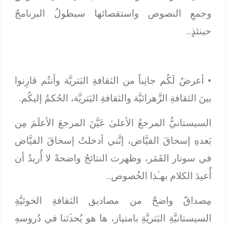
وجمعِ النصوص واستقصائها سيطولُ البرنامجُ
حينئذٍ..
•
أعرضُ لَكُم جانِباً من الثقافةِ البَتريَّة وأنتُم قارِنوا
بينَ الثقافةِ الزَّهرائيَّة والثقافةِ البَتريَّة، الحُكمُ إليكُم.
السيستانيُّ المرجعُ الأعلىٰ عَيَّنَ المرجعَ الأعلَمَ مِن
بَعدهِ إسحاقَ الفيَّاض، إنَّني أدخلتُ إسحاقَ الفيَّاض
في سونار القَمَر، وظهرت النتائجُ واضحةً لا أُريدُ أن
أُعيدَ الكلام بهـٰذا الخُصوص..
مِصداقٌ واضحٌ من مصاديق الثقافةِ الخوئيَّةِ
السيستانيَّةِ البَتريَّةِ بامتياز، ها هو يُحدﱢثنا في دُروسهِ