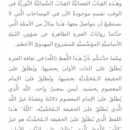
وهـٰذهِ القِبابُ الفضائيَّةُ القِبابُ السَّمائيَّةُ النُّوريَّةُ في
الوقتِ نَفسهِ موجودةٌ الآن في المِساحاتِ الَّتي لا
نستطيعُ أن نتواصلَ معها، هـٰذا مِثالٌ من الأمثلة الَّتي
حدَّثتنا رواياتُ العترةِ الطاهرةِ عن شؤونِ البُنيَةِ
الأساسيَّةِ المؤسَّسيَّةِ للمشروع المهدويّ الأعظم..
مِثلما حدَّثتكُم بأنَّ هـٰذا اللَّفظ (اللّه) في ثقافة العترة
يُطلَقُ علىٰ الذات الأولىٰ بِحسَبِها، ويُطلَقُ علىٰ
الحقيقةِ الـمُحَمَّديَّةِ بحسَبِها، ويُطلَقُ علىٰ الإمام
المعصومِ بِحسَبهِ، لَيسَ بمعنىًٰ واحد، اللّه الَّذي
يُطلَقُ علىٰ الإمام المعصوم دَلالتهُ ومَعناهُ غيرُ اللّه
الَّذي يُطلَقُ علىٰ الحقيقة الـمُحَمَّدِيَّة، "اللّهُ" هـٰذا
اللفظ الَّذي يُطلَقُ علىٰ الحقيقة الـمُحَمَّديَّة هو غيرُ
"اللّه" اللَّفظ الَّذي يُطلَقُ علىٰ الذَّات الأولىٰ،