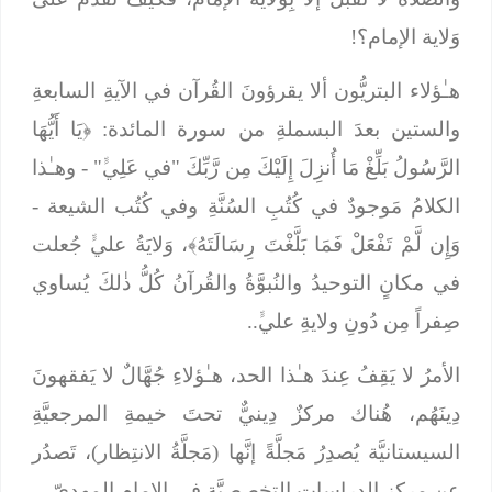
وَلاية الإمام؟!
هـٰؤلاء البتريُّون ألا يقرؤونَ القُرآن في الآيةِ السابعةِ
والستين بعدَ البسملةِ من سورة المائدة: ﴿
يَا أَيُّهَا
الرَّسُولُ بَلِّغْ مَا أُنزِلَ إِلَيْكَ مِن رَّبِّكَ
"
في عَلِيﱟ"
- وهـٰذا
الكلامُ مَوجودٌ في كُتُبِ السُنَّةِ وفي كُتُب الشيعة -
وَإِن لَّمْ تَفْعَلْ فَمَا بَلَّغْتَ رِسَالَتَهُ﴾،
وَلايَةُ عليﱟ جُعلت
في مكانٍ التوحيدُ والنُبوَّةُ والقُرآنُ كُلُّ ذٰلكَ يُساوي
صِفراً مِن دُونِ ولايةِ عليﱟ..
الأمرُ لا يَقِفُ عِندَ هـٰذا الحد، هـٰؤلاءِ جُهَّالٌ لا يَفقهونَ
دِينَهُم، هُناك مركزٌ دِينيٌّ تحتَ خيمةِ المرجعيَّةِ
السيستانيَّة يُصدِرُ مَجلَّةً إنَّها (مَجلَّةُ الانتِظار)، تَصدُر
عن مركزِ الدراساتِ التخصصيَّةِ في الإمام المهديّ..