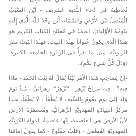
نُخاطِبهُ في دُعاء النُّدبة الشريف -
أَيْنَ السَّبَبُ
الْمُتَّصِلُ بَيْنَ الأَرْضِ وَالسَّمَاء، أَيْنَ وَجْهُ اللّه الَّذِي إِلَيهِ
يَتَوجَّهُ الأَوْلِيَاء
)، الحَمْدُ في مُفتَتَح الكتاب الكريم هو
هـٰذا الَّذي يكونُ عُنواناً لهـٰذا البيت، فهـٰذا البَيتُ مَقرّ
الربوبيَّةِ، مِثل ما نقرأُ في الزﱢيارةِ الجامعةِ الكبيرة:
(وَذَلَّ كُلُّ شَيءٍ لَكُم)..
-إِنَّ لِصَاحِبِ هَـٰذا الأَمْر بَيْتَاً يُقَالُ لَهُ بَيْتُ الحَمْد
- ماذا
فِيهِ؟ -
فِيهِ سِرَاجٌ يُزْهِر
- "يُزْهِرُ"؛ زهرائيٌّ -
مُنذُ يَومَ
وُلِدَ إِلَىٰ يَومَ يَقُومُ بِالسَّيْف لَا يُطْفَأ
- لَا يُطْفَأ، هـٰذا
مركزُ القِيادَةِ المهدويَّةِ الزَّهرائيَّة ومُستقرّهُ الأرض
لأنَّ الأرضَ هي العاصمة، إنَّها عاصمةُ الدولةِ الكونيَّةِ
المهدويَّةِ العُظمىٰ
- وَقَلْبٌ مَفْتُوحٌ
- كما يقولُ إمامُنا