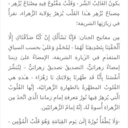
يكونُ الغَالِبُ الشَّر -
وَقَلْبٌ مَفْتُوحٌ فِيهِ مِصْبَاحٌ يُزْهِر
-
مِصباحٌ يُزْهِر هـٰذا القَلْب يُزهرُ بِوَلاية الزَّهراء، نقرأُ
في زيارَتِها الشريفة؛
مِن مفاتيح الجنان:
فَإِنَّا نَسْأَلُكِ إِنْ كُنَّا صَدَّقْنَاكِ إِلَّا
أَلْحَقْتِنَا بِتَصْدِيقِنَا لَهُمَا
- لِمُحَمَّدٍ وَعَليﱟ بحسب السياقِ
المتقدﱢمِ في الزﱢيارة الشريفة، الإمضاءُ علىٰ دِيننا
إمضاءٌ زهرائيٌّ، التصديقُ تصديقٌ زهرائيٌّ -
لِنُبَشِّرَ
أَنفُسَنَا بِأَنَّا قَد طَهُرنَا بِوَلايَتكِ يَا زَهْرَاء
- هـٰذهِ هي
القُلوبُ المطهَّرةُ بالطهارةِ الزَّهرائيّة، إنَّها القُلُوبُ
الَّتي يُزهِرُ فِيها نُورُ مَعرفةِ إمامِ زماننا الَّذي اتَّخذَ مِن
الزَّهراءِ أُسوةً لَهُ، إنَّهُ إمامُ الزَّهرائيّين.
-وَلَا يُطْفَأُ نُورُهُ إِلَىٰ يَوم القِيَامَةِ وَهُوَ قَلْبُ الْمُؤْمِن
-