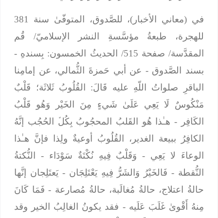
في (معاني الأخبار)، للصَّدوق، المتوفّىٰ سنة 381
للهجرة، طبعةُ مؤسَّسةِ النشر الإسلاميّ/ قُم
المقدَّسة/ صفحة 515/ الحديثُ الخمسون:
بِسندهِ
-
بسند الصَّدوق -
عن أبي حَمزةَ الثُّمالي، عن إمامِنا
الباقرِ صلواتُ اللّهِ عليه قَالَ: القُلُوبُ ثَلاثَة؛ قَلْبٌ
مَنْكُوسٌ لَا يَعِي عَلَىٰ شَيءٍ مِنَ الخَيْر وَهُو قَلْبُ
الكَافِر
- هـٰذا هُو القَلبُ المحجُوبُ بِكُلﱢ الحُجُب إنَّهُ
الكافِرُ ببيعة الغدير
،
القُلُوبُ أوعيةٌ ولِذا فإنَّ هـٰذا
الوعاءَ لا يَعِي -
وَقَلْبٌ فِيهِ نُكْتَةٌ سَوْدَاء
- النُّكتةُ
النُّقطة -
فَالخَيْرُ وَالشَرُّ فِيهِ يَعْتَلِجَان
- يَعتَلِجان إنَّها
حالةُ اعتلاج، حالةُ مُغالَبة، حالةُ مُصارعة -
فَمَا كَانَ
مِنهُ أَقْوىٰ غَلَبَ عَلَيه
- فقد يكونُ الغالِبُ الخير وقد