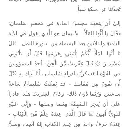
تُحدﱢثنا عن ملكةِ سبأ.
إلىٰ أن يَنعَقِدَ مجلسُ القادَةِ في مَحضَرِ سُليمان:
﴿
قَالَ يَا أَيُّهَا المَلَأُ
- سُليمان هو الَّذي يقول في الآية
الثامنةِ والثلاثين بعدَ البسملة مِن سورة النمل -
قَالَ
يَا أَيُّهَا المَلَأُ أَيُّكُمْ يَأْتِينِي بِعَرْشِهَا قَبْلَ أَن يَأْتُونِي
مُسْلِمِينَ
۞
قَالَ عِفْريتٌ مِّنَ الْجِنﱢ
- أحدُ المسؤولينَ
في القُوَّة العَسكريَّةِ لدولةِ سُليمان -
أَنَا آتِيكَ بِهِ قَبْلَ
أَن تَقُومَ مِن مَّقَامِكَ
-
قد يَمكثُ سُليمانُ سَاعةً
ساعتين ورُبَّما دُونَ ذٰلك، وكانَ العِفريتُ هـٰذا قادِراً
علىٰ أن يُنجِز الـمُهِمَّة مِثلما وصفها -
وَإِنِّي عَلَيْهِ
لَقَوِيٌّ أَمِينٌ
۞
قَالَ الَّذي عِندَهُ عِلْمٌ مِّنَ الْكِتَابِ
-
عِندَهُ حرفٌ واحدٌ مِن عِلم الكتاب إنَّهُ آصِف وصيُّ