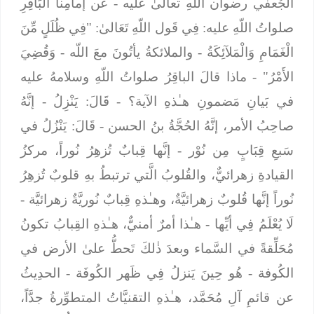
الجُعفي رضوان اللّهِ تعالىٰ عليه -
عَن إمامِنا البَاقِرِ
صلواتُ اللّهِ عليه: فِي قَول اللّهِ تَعَالىٰ: "فِي ظُلَلٍ مِّنَ
الْغَمَامِ وَالْمَلآئِكَةُ
- والملائكةُ يأتُونَ معَ اللّه -
وَقُضِيَ
الأَمْرُ"
- ماذا قالَ الباقِرُ صلواتُ اللّهِ وسلامهُ عليه
في بَيانِ مَضمونِ هـٰذهِ الآية؟ -
قَالَ: يَنْزِلُ
- إنَّهُ
صاحِبُ الأمر، إنَّهُ الحُجَّةُ بنُ الحسن -
قَالَ: يَنْزُلُ في
سَبعِ قِبَابٍ مِن نُوْر
- إنَّها قِبابٌ تُزهِرُ نُوراً، مركزُ
القيادةِ زهرائيٌّ، والقُلوبُ الَّتي ترتبطُ بهِ قلوبٌ تُزهِرُ
نُوراً إنَّها قُلوبٌ زهرائيَّةٌ، وهـٰذهِ قِبابٌ نُوريَّةٌ زهرائيَّة -
لَا يُعْلَمُ فِي أيِّها
- هـٰذا أمرٌ أمنيٌّ، هـٰذهِ القِبابُ تكونُ
مُحَلِّقةً في السَّماء وبعدَ ذٰلكَ تَحطُّ علىٰ الأرض في
الكُوفة -
هُو حِينَ يَنزلُ فِي ظَهر الكُوفَة
- الحدِيثُ
عن قائمِ آلِ مُحَمَّد، هـٰذهِ التقنيَّاتُ المتطوِّرةُ جدَّاً،