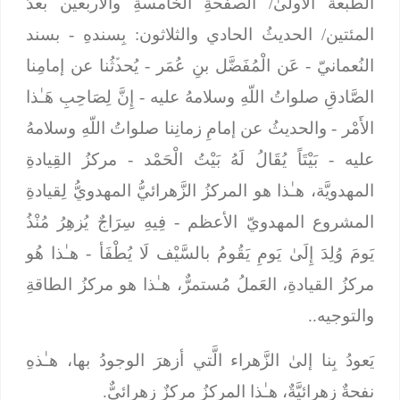
الطبعةُ الأولىٰ/ الصفحةِ الخامسةِ والأربعين بعدَ
المئتين/ الحديثُ الحادي والثلاثون
: بِسندهِ
- بسند
النُعمانيّ -
عَن الْمُفَضَّل بنِ عُمَر
- يُحدﱢثُنا عن إمامِنا
الصَّادقِ صلواتُ اللّهِ وسلامهُ عليه -
إِنَّ لِصَاحِبِ هَـٰذا
الأَمْر
- والحديثُ عن إمامِ زمانِنا صلواتُ اللّهِ وسلامهُ
عليه -
بَيْتَاً يُقَالُ لَهُ بَيْتُ الْحَمْد
- مركزُ القِيادةِ
المهدويَّة، هـٰذا هو المركزُ الزَّهرائيُّ المهدويُّ لِقيادةِ
المشروع المهدويّ الأعظم -
فِيهِ سِرَاجٌ يُزهِرُ مُنْذُ
يَومَ وُلِدَ إِلَىٰ يَومِ يَقُومُ بالسَّيْف لَا يُطْفَأ
- هـٰذا هُو
مركزُ القيادةِ، العَملُ مُستمرٌّ، هـٰذا هو مركزُ الطاقةِ
والتوجيه..
يَعودُ بِنا إلىٰ الزَّهراء الَّتي أزهرَ الوجودُ بها، هـٰذهِ
نفحةٌ زهرائيَّةٌ، هـٰذا المركزُ مركزٌ زهرائيٌّ.