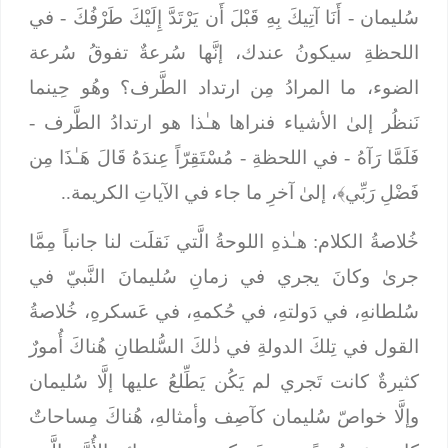
سُليمان -
أَنَا آتِيكَ بِهِ قَبْلَ أَن يَرْتَدَّ إِلَيْكَ طَرْفُكَ
- في
اللحظةِ سيكونُ عندك،
إنَّها سُرعةٌ تفوقُ سُرعة
الضوء، ما المرادُ مِن ارتداد الطَّرف؟ وهُو حِينما
نَنظُر إلىٰ الأشياء فنراها هـٰذا هو ارتدادُ الطَّرف -
فَلَمَّا رَآهُ
- في اللحظةِ -
مُسْتَقِرّاً عِندَهُ قَالَ هَـٰذَا مِن
فَضْلِ رَبِّي﴾،
إلىٰ آخرِ ما جاء في الآياتِ الكريمة..
خُلاصةُ
الكلام
: هـٰذهِ اللوحةُ الَّتي نَقلَت لنا جانباً مِمَّا
جرىٰ وكانَ يجري في زمانِ سُليمانَ النَّبيّ في
سُلطانهِ، في دَولتهِ، في حُكمهِ، في عَسكرهِ، خُلاصةُ
القول في تِلكَ الدولةِ في ذٰلكَ السُّلطانِ هُناكَ أُمورٌ
كثيرةٌ كانت تَجري لم يَكُن يَطِّلعُ عليها إلَّا سُليمان
وإلَّا خواصّ سُليمان كآصِف وأمثالهِ، هُناكَ مِساحاتٌ