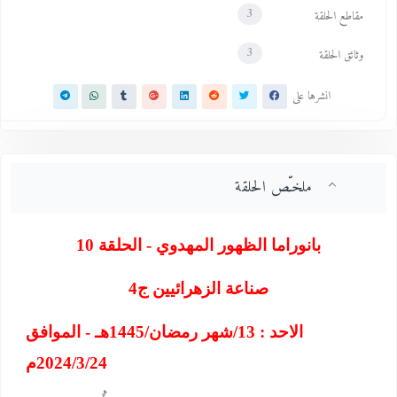
3
مقاطع الحلقة
3
وثائق الحلقة
انشرها على
ملخـّص الحلقة
بانوراما الظهور المهدوي - الحلقة 10
صناعة الزهرائيين ج4
الاحد : 13/شهر رمضان/1445هـ - الموافق
2024/3/24م