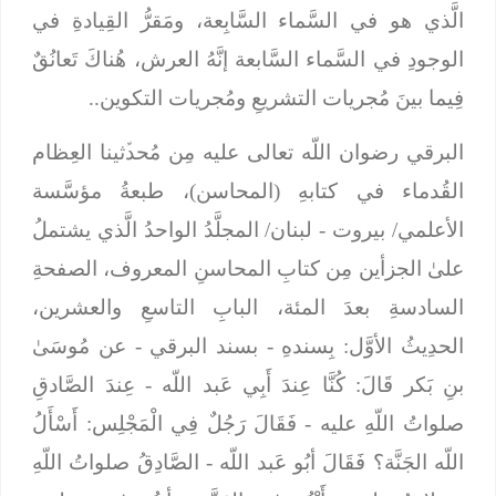
الَّذي هو في السَّماء السَّابِعة، ومَقرُّ القِيادةِ في
الوجودِ في السَّماء السَّابعة إنَّهُ العرش، هُناكَ تَعانُقٌ
فِيما بينَ مُجريات التشريعِ ومُجريات التكوين..
البرقي رضوان اللّه تعالى عليه مِن مُحدﱢثينا العِظام
القُدماء في كتابهِ (المحاسن)، طبعةُ مؤسَّسة
الأعلمي/ بيروت - لبنان/ المجلَّدُ الواحدُ الَّذي يشتملُ
علىٰ الجزأين مِن كتابِ المحاسنِ المعروف، الصفحةِ
السادسةِ بعدَ المئة، البابِ التاسعِ والعشرين،
الحدِيثُ الأوَّل:
بِسندهِ
- بسند البرقي -
عن مُوسَىٰ
بنِ بَكر قَالَ: كُنَّا عِندَ أَبِي عَبد اللّه
- عِندَ الصَّادقِ
صلواتُ اللّهِ عليه -
فَقَالَ رَجُلٌ فِي الْمَجْلِس: أَسْأَلُ
اللّه الجَنَّة؟ فَقَالَ أبُو عَبد اللّه
- الصَّادِقُ صلواتُ اللّهِ