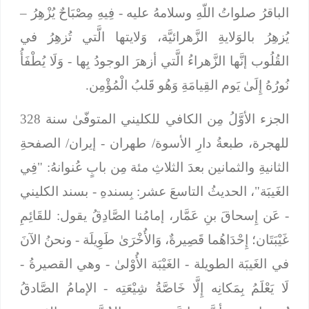
الباقرُ صلواتُ اللّهِ وسلامهُ عليه -
فِيهِ مِصْبَاحٌ يُزْهِرُ
–
يُزهِرُ بالوَلايةِ الزَّهرائيَّة، وَلايتها الَّتي تُزهِرُ في
القُلُوب إنَّها الزَّهراءُ الَّتي أزهرَ الوجودُ بِها -
وَلَا يُطْفَأُ
نُورُهُ إِلَىٰ يَوم القِيامَةِ وَهُو قَلبُ الْمُؤْمِن.
الجزء الأوَّلُ مِن الكافي للكليني المتوفّىٰ سنة 328
للهجرة، طبعةُ دارِ الأسوة/ طهران - إيران/ الصفحةِ
الثانيةِ والثمانين بعدَ الثلاثِ مئة مِن بابٍ عُنوانهُ: "فِي
الغَيبَة"، الحديثُ التاسعَ عشر:
بِسندهِ
- بسند الكليني
-
عَن إِسحاقَ بنِ عَمَّار، إمامُنا الصَّادِقُ يقول: للقَائِمِ
غَيْبَتَان؛ إِحْدَاهُما قَصِيرةٌ، وَالأُخْرَىٰ طَوِيلَة
- ونحنُ الآنَ
في الغَيبَة الطويلة -
الغَيْبَة الأُوْلىٰ
- وهي القصيرةُ -
لَا يَعْلَمُ بِمَكانِه إِلَّا خَاصَّةُ شِيْعَتِه
- الإمامُ الصَّادقُ