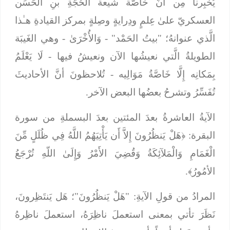
يُخبِرنا مِن أنَّ خاصَّة شيعة الحُجَّةِ بنِ الحَسَن
العسكريّ علىٰ عِلمٍ ودِرايةٍ وصِلةٍ بمركز القيادةِ هـٰذا
الَّذي عنوانهُ؛ "بيتُ الحَمْد" -
وَالأُخْرَىٰ
- وهي الغَيبَة
الطويلةُ الَّتي نعيشُها الآن ونعيشُ فيها -
لَا يَعْلَمُ
بِمَكانِه إِلَّا خَاصَّةُ مَوَالِيه
- تُلاحظونَ أنَّ الأحاديثَ
تُفَسِّرُ وتشرحُ بعضُها البعض الآخر.
الآيةُ العاشرةُ بعدَ المئتين بعدَ البسملةِ من سورة
البقرة: ﴿
هَلْ يَنظُرُونَ إِلاَّ أَن يَأْتِيَهُمُ اللَّهُ فِي ظُلَلٍ مِّنَ
الْغَمَامِ وَالْمَلآئِكَةُ وَقُضِيَ الأَمْرُ وَإِلَىٰ اللّهِ تُرْجَعُ
الأمُورُ﴾
.
المرادُ من قولِ الآيةِ: "
هَلْ يَنظُرُونَ"؛
هَل يَنتَظِرونَ،
نَظَرَ تأتي بمعنى استعملَ ناظِرَهُ، استعملَ ناظِرهُ