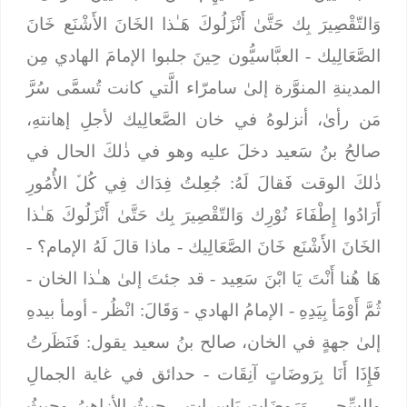
وَالتّقْصِيرَ بِك حَتَّىٰ أَنْزَلُوكَ هَـٰذا الخَانَ الأَشْنَع خَانَ
الصَّعَالِيك
- العبَّاسيُّون حِينَ جلبوا الإمامَ الهادي مِن
المدينةِ المنوَّرة إلىٰ سامرّاء الَّتي كانت تُسمَّى سُرَّ
مَن رأىٰ، أنزلوهُ في خان الصَّعالِيك لأجلِ إهانتهِ،
صالحُ بنُ سَعيد دخلَ عليه وهو في ذٰلكَ الحال في
ذٰلكَ الوقت فَقالَ لَهُ:
جُعِلتُ فِدَاك فِي كُلﱢ الأُمُورِ
أَرَادُوا إِطْفَاءَ نُوْرِك
وَالتّقْصِيرَ بِك حَتَّىٰ أَنْزَلُوكَ هَـٰذا
الخَانَ الأَشْنَع خَانَ الصَّعَالِيك
- ماذا قالَ لَهُ الإمام؟ -
هَا هُنا أَنْتَ يَا ابْنَ سَعِيد
- قد جئتَ إلىٰ هـٰذا الخان -
ثُمَّ أَوْمَأ بِيَدِهِ
- الإمامُ الهادي -
وَقَالَ: انْظُر
- أومأ بيدهِ
إلىٰ جهةٍ في الخان، صالح بنُ سعيد يقول:
فَنَظَرتُ
فَإِذَا أَنَا بِرَوضَاتٍ آنِقَات
- حدائق في غاية الجمالِ
والسِّحر -
وَرَوضَاتٍ بَاسِرات
- حيثُ الأزاهيرُ وحيثُ