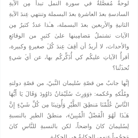
لوحةٌ مُفصَّلةٌ في سورة النمل تبدأُ مِن الآيةِ
السادسةِ بعدَ العاشرةِ بعدَ البسملة وتنتهي عِندَ الآيةِ
الثانيةِ والأربعين بعدَ البسملة، هـٰذا عددٌ كثيرٌ مِن
الآيات تشتملُ مَضامِينها علىٰ كثيرٍ من الوقائعِ
والأحداث، لا أريدُ أن أقِفَ عِندَ كُلﱢ صغيرةٍ وكبيرة،
أقرأُ الآياتِ عليكُم كي أُذَكِّركُم بها، عن أيﱢ شيءٍ
تُحدﱢثُنا؟
إنَّها جانبٌ من قصّةِ سُليمان النَّبيّ، من قصّةِ دولتهِ
ومُلْكهِ وحُكمه: ﴿
وَوَرِثَ سُلَيْمَانُ دَاوُودَ وَقَالَ يَا أَيُّهَا
النَّاسُ عُلِّمْنَا مَنطِقَ الطَّيْرِ وَأُوتِينَا مِن كُلِّ شَيْءٍ إِنَّ
هَـٰذَا لَهُوَ الْفَضْلُ الْمُبِينُ
﴾، منطقُ الطيرِ بالنسبةِ
لِسُليمانَ كانَ واضحاً، لكن بالنسبةِ للنَّاسِ كانَ
مَحجُوباً عنهم، الحكايةُ هي الحكاية.