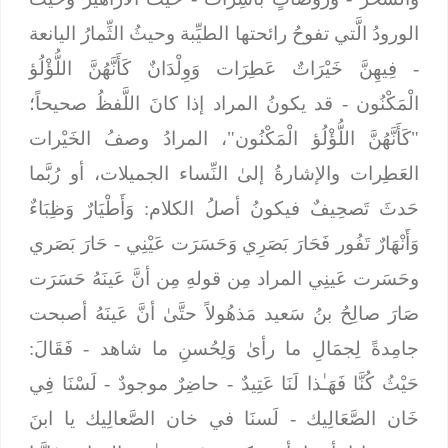
الورودُ الَّتي تفوحُ رائحتها الطيِّبة وحيثُ الثِّمارُ اليانعة
-
فِيهِنَّ خَيْرَاتٌ عَطِرَات وَوِلْدَانٌ كَأَنَّهُنَّ اللُّؤْلُؤ
الْمَكْنُون
- قد يكونُ المراد إذا كانَ اللَّفظُ صحيحاً؛
"كَأَنَّهُنَّ اللُّؤْلُؤ الْمَكْنُون"، المرادُ وصفُ الخَيْرات
العَطِرات والإشارةُ إلىٰ النِّساء الجميلات، أو رُبَّما
حَدثَ تَصحِيفٌ فيكونُ أصلُ الكلام:
وَأَطْيَارٌ وَظِبَاءٌ
وَأَنْهَارٌ تَفُور فَحَارَ بَصَرِي وَحَسَرَت عَيْنِي
- حَارَ بَصَري
وحَسَرت عَينِي المراد مِن قولهِ مِن أنَّ عَينَهُ حَسَرَت
صَارَ صالِحُ بنُ سَعيد مَذهُولاً حتَّىٰ أنَّ عَينَهُ أصبحت
جامِدةً لِجمَالِ ما رأىٰ وَلِحُسنِ ما شاهد -
فَقَالَ:
حَيْثُ كُنَّا فَهَـٰذا لَنَا عَتِيدٌ
- حاضِرٌ موجودٌ -
لَسْنَا فِي
خَان الصَّعَالِيك
- لَسنَا في خان الصَّعالِيك يا ابنَ