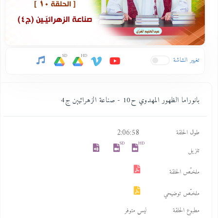
SD
HD
تغيير الشاشة
بانوراما الظهور المهدوي ح10 - صناعة الزهرائيين ج4
2:06:58
طول الحلقة
SD
HD
تنزيل
ملخـّص الحلقة
ملخـّص توضيحي
مطبوع الحلقة
ليس متوفر