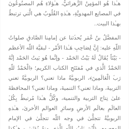
هـٰذا هُو المؤمِنُ الزَّهرائيُّ، هـٰؤلاءِ هُم المصنُوعُونَ
في المصانِع المهدويَّةِ، هـٰذهِ القُلُوبُ هي الَّتي ترتبطُ
بهـٰذا البيت..
المفضَّلُ بنُ عُمَر يُحدﱢثنا عن إمامِنا الصَّادقِ صلواتُ
اللّهِ عليه:
إِنَّ لِصَاحِبِ هَـٰذا الأَمْر
- لبقيَّة اللّه الأعظم
-
بَيْتَاً يُقَالُ لَهُ بَيْتُ الحَمْد
- وإنَّما هُو بَيتُ الحَمْد إنَّهُ
الحَمْدُ الَّذي في مُفتَتَحِ الكتاب الكريم؛ ﴿
الْحَمْدُ للّهِ
رَبﱢ الْعَالَمِينَ
﴾، الربوبيَّةُ ماذا تعني؟ الربوبيَّةُ تعني
التربيةَ، وماذا تعني؟ التنميةَ، وماذا تعني؟ المحافظةَ
علىٰ نِتاج التربية والتنمية، وكُلُّ هـٰذا مُرتبطٌ بِكُلﱢ
العالَمِ بعالَم الأرضِ وسائرِ العوالم الأخرىٰ، هـٰذهِ
الربوبيَّةُ تتجلَّىٰ في وجه اللّه تتجلَّىٰ في الإمام
المعصوم، (
أَيْنَ بَابُ اللّه الَّذِي مِنهُ يُؤتَىٰ
- هـٰكذا