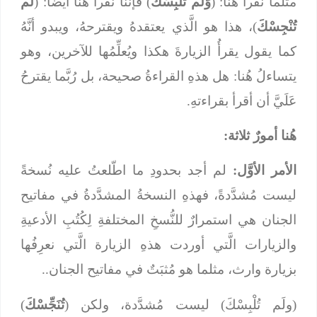
مثلما نقرأ هُنا: (
وَلَم تُلْبِسْكَ
) فإنَّنا نقرأُ هُنا أيضاً: (
لَم
تُنْجِسْكَ
)، هذا هو الَّذي يعتقدهُ ويقترحهُ، ويبدو أنَّهُ
كما يقول يقرأُ الزيارةَ هكذا ويُعلِّمُها للآخرين، وهو
يتساءلُ هُنا: هل هذهِ القراءةُ صحيحة، بل رُبَّما يقترحُ
عَلَيَّ أن أقرأ بقراءتهِ.
هُنا أمورٌ ثلاثة:
الأمر الأوَّل:
لم أجد بحدودِ ما اطّلعتُ عليه نُسخةً
ليست مُشدَّدةً، فهذهِ النسخةُ المشدَّدةُ في مفاتيح
الجنان هي استمرارٌ للنُّسخِ المختلفةِ لِكُتُبِ الأدعيةِ
والزيارات الَّتي أوردت هذهِ الزيارة الَّتي نعرِفُها
بزيارة وارث، مثلما هو مُثبَتٌ في مفاتيح الجنان..
(ولَم تُلْبِسْكَ) ليست مُشدَّدة، ولكن (
تُنَجِّسْكَ
)