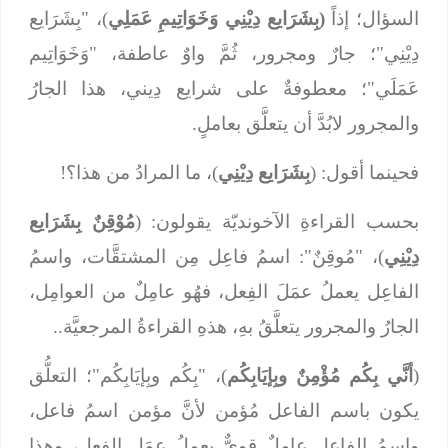
السؤال؛ إذاً
(بِشَرَايع دِيْنِي وَخَوَاتِيمِ عَمَلِي
)، "بِشَرَايع
دِيْنِي"؛ جارٌ ومجرور، ثُمَّ واوٌ عاطفة، "وَخَوَاتِيم
عَمَلَي"؛ معطوفةٌ على شرايع دِيني، هذا الجارُ
والمجرور لابُدَّ أن يتعلَّق بعاملٍ.
فحينما أقول: (
بِشَرَايع دِيْنِي
)، ما المرادُ من هذا؟!
بحسب القراءةِ الآخونديّة يقولون: (
مُوْقِنٌ بِشَرَايع
دِيْنِي
)، "مُوقِنٌ": اسمُ فاعِل مِن المشتقَّات، واسمُ
الفاعِل يعملُ عمَلَ الفِعل، فهُو عامِلٌ من العوامِل،
الجارُ والمجرور يتعلَّقُ بهِ، هذهِ القراءةُ المرجعيَّة..
(
أنَّي بِكُم مُؤْمِنٌ وبِإيَابِكُم
)، "بِكُم وبِإيَابِكُم"؛ التعلُّق
يكون باسم الفاعل مُؤمن لأنَّ مؤمن اسمُ فاعل،
واسمُ الفاعل عامِلٌ قويٌّ يعملُ عمَل الفِعل، وهذا