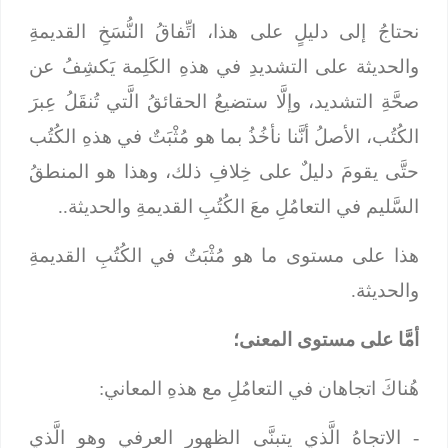
نحتاجُ إلى دليلٍ على هذا، اتِّفاقُ النُّسَخِ القديمةِ
والحديثة على التشديدِ في هذهِ الكَلِمة يَكشِفُ عن
صحَّةِ التشديد، وإلَّا ستضيعُ الحقائقُ الَّتي تُنقَلُ عِبرَ
الكُتُب، الأصلُ أنَّنا نأخُذُ بما هو مُثْبَتٌ في هذهِ الكُتُب
حتَّى يقومَ دليلٌ على خِلافِ ذلك، وهذا هو المنطقُ
السَّليم في التعامُلِ معَ الكُتُبِ القديمةِ والحديثة..
هذا على مستوى ما هو مُثْبَتٌ في الكُتُبِ القديمةِ
والحديثة.
أمَّا على مستوى المعنى؛
هُناكَ اتجاهان في التعامُلِ مع هذهِ المعاني:
- الاتجاهُ الَّذي يتبنَّى الظهور العرفي وهو الَّذي