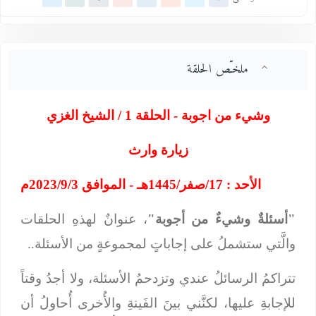
ملخـّص الحلقة
وشيء من اجوبة - الحلقة 1 / الشيخ الغزي
زيارة وارث
الأحد : 17/صفر/1445هـ - الموافق 2023/9/3م
"أسئلةٌ وشيءٌ من أجوبة"
، عنوانٌ لهذهِ الحلقات
والَّتي ستشملُ على إجاباتٍ لمجموعةٍ من الأسئلة..
تتراكمُ الرسائلُ عندي وتزدحمُ الأسئلة، ولا أجدُ وقتاً
للإجابةِ عليها، لكنَّني بينَ الفَينةِ والأُخرى أُحاولُ أن