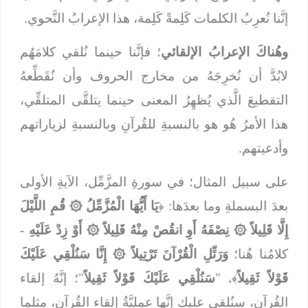
إنَّنا نُعرِبُ الكلمات كَلِمةً كَلِمة، هذا الإعرابُ النَّحوي.
وهُناكَ الإعرابُ الإلقائي
؛ فإنَّنا حينما نُلقي كلامَهُم
لابُدَّ أن نُخرِجَهُ من مخارج الحروف وأن نُقَطِّعهُ
التقطيعَ الَّذي يُظهِرُ المعنى حينما يتلقَّى المتلقِّي،
هذا الأمرُ هُو هو بالنسبةِ للقُرآنِ وبالنسبةِ لزياراتهم
وأدعيتهم.
على سبيل المثال؛ في سورةِ المزَّمِّل، الآيةِ الأولى
بعدَ البسملةِ وما بعدَها: ﴿
يَا أَيُّهَا الْمُزَّمِّلُ
۞
قُمِ اللَّيْلَ
إِلَّا قَلِيلاً
۞
نِصْفَهُ أَوِ انقُصْ مِنْهُ قَلِيلاً
۞
أَوْ زِدْ عَلَيْهِ
-
كلامُنا هُنا؛
وَرَتِّلِ الْقُرْآنَ تَرْتِيلاً
۞
إِنَّا سَنُلْقِي عَلَيْكَ
قَوْلاً ثَقِيلاً
﴾، "
سَنُلْقِي عَلَيْكَ قَوْلاً ثَقِيلاً
"؛ إنَّهُ إلقاء
القُرآن، سنُلقي عليك إنَّها عمليَّةُ إلقاء القُرآن، مثلما