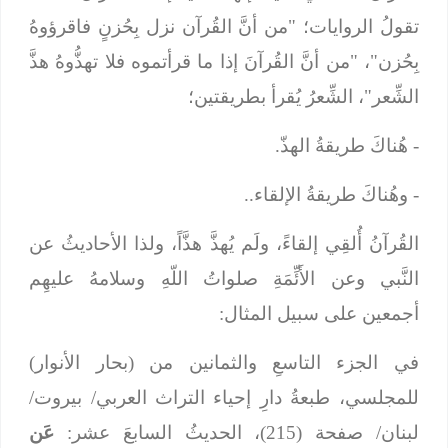
تقولُ الروايات؛ "من أنَّ القُرآن نزل بِحُزنٍ فاقرؤوهُ
بِحُزن"، "من أنَّ القُرآنَ إذا ما قرأتموه فلا تهذُّوهُ هذَّ
الشِّعر"، الشِّعرُ يُقرأ بطريقتين؛
- هُناكَ طريقةُ الهذّ.
- وهُناكَ طريقةُ الإلقاء..
القُرآنُ أُلقِي إلقاءً، ولَم يُهذَّ هذَّاً، ولذا الأحاديثُ عن
النَّبي وعن الأَئِّمَةِ صلواتُ اللّهِ وسلامهُ عليهِم
أجمعين على سبيل المثال:
في الجزء التاسعِ والثمانين من (بحار الأنوار)
للمجلسي، طبعةُ دارِ إحياء التراث العربي/ بيروت/
لبنان/ صفحة (215)، الحديثُ السابعَ عشر:
عَن