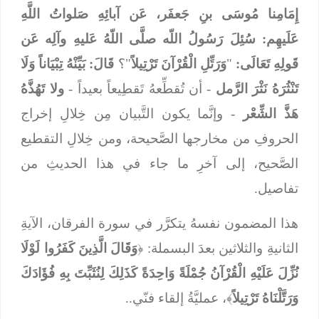
إِمَامِنا مُوسَى بنِ جَعفَر، عَن آبائِهِ صَلواتُ اللَّهِ
عَلَيهِم: سُئِلَ رَسُولُ اللّه صلَّى اللّهُ عَليهِ وآلِه عَن
قَولِهِ تَعَالَى:
"
وَرَتِّلِ الْقُرْآنَ تَرْتِيلاً
"؟
قَالَ: بَيِّنْهُ تِبْيَاناً وَلَا
تَنْثُرَهُ نَثْرَ الرَّمل
- أن تُقطِّعهُ تَقطِيعاً بعيداً -
ولا تَهُذَّهُ
هَذَّ الشِّعْر
- وإنَّما يكون التَّبيان مِن خِلالِ إخراج
الحروفِ من مخارجها الصَّحيحة، ومن خِلالِ التقطيع
الصَّحيح، إلى آخرِ ما جاء في هذا الحديثِ من
تفاصيل.
هذا المضمون نفسهُ يتكرَّر في سورة الفرقان، الآيةِ
الثانيةِ والثلاثين بعدَ البسملة: ﴿
وَقَالَ الَّذِينَ كَفَرُوا لَوْلَا
نُزِّلَ عَلَيْهِ الْقُرْآنُ جُمْلَةً وَاحِدَةً كَذَلِكَ لِنُثَبِّتَ بِهِ فُؤَادَكَ
وَرَتَّلْنَاهُ تَرْتِيلاً
﴾، عمليَّةُ إلقاء فنّي..