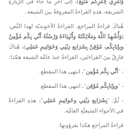
وَأَمْرِي لِأَمْرِكُم مُتَّبِعٌ
)، إلى آخرِ ما جاء في الزِّيارةِ
الشريفة، هذهِ القراءةُ المعروفةُ بينَ الشيعة..
هُناكَ قراءةُ المراجع، القراءةُ الآخونديّة لهذا النَّص:
(
وَأُشْهِدُ اللَّهَ ومَلَائِكَتَهُ وأَنْبِيَاءَهُ وَرُسُلَهُ أنَّي بِكُم مُؤْمِنٌ
وبِإيَابِكُم، مُوْقِنٌ بِشَرَايع دِيْنِي وَخَوَاتِيمِ عَمَلِي
)، هُناكَ
فارِقٌ بينَ القراءتَين، القراءةُ عندَ عامَّة الشيعة هكذا:
- "
أنَّي بِكُم مُؤْمِن
"، انتهى هذا المقطع.
- "
وبِإيَابِكُم مُوْقِن
"، انتهى هذا المقطع.
- ثُمَّ: "
بِشَرَايع دِيْنِي وخَواتِيمِ عَمَلِي
"، هذهِ القراءةُ
في الأجواء الشيعيَّةِ العامَّة.
قراءةُ المراجع هكذا يقرؤونها: