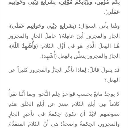
بِكُم مُؤْمِن، وبِإيَابِكُمْ مُوْقِن، بِشَرايِع دِيْنِي وخَواتِيم
عَمَلَي
).
وهُنا يأتي السؤال؛ (
بِشَرايِع دِيْنِي وخَواتِيم عَمَلَي
)،
الجار والمجرور أينَ عامِلهُ؟ عاملُ الجارِ والمجرور
هُنا الفِعلُ الَّذي هو في أوَّل الكلام: (
وَأُشْهِدُ اللّهَ
)،
الجارُ والمجرور يتعلَّق بالفِعل (أُشْهِد).
قد يقولُ قائلٌ: لِماذا تأخَّر الجارُّ والمجرور كثيراً عن
الفِعل؟
لا يوجدُ مانعٌ بحسبِ قواعدِ عِلم النَّحو، وبما أنَّنا نقرأُ
كلاماً مِن أبلغ الكلام صدرَ عن أبلغ الخَلْق هذهِ
نصوصهم لابُدَّ أن تكونَ حِكمةٌ في تأخيرِ الجارِ
والمجرور، الحِكمةُ واضحةٌ؛ هي أنَّ الكلامَ المتقدِّمَ