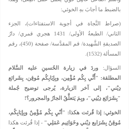
بالضبط ما أجابَ بهِ الخوئي:
(صراط النَّجاة في أجوبة الاستفتاءات)، الجزء
الثاني/ الطبعةُ الأولى/ 1431 هجري قمري/ دارُ
الصديقةِ الشَّهيدة/ قم المقدَّسة/ صفحة (450)، رقم
المسألة (1532).
السؤال:
وردَ في زيارة الحُسينِ عليه السَّلام
المطلقة: "أَنَّي بِكُم مُؤْمِن، وبِإيَابِكُم مُوقِن، بِشَرائع
دِيْني"، إلى آخر الزيارة، يُرجى توضيح جُملة
"بِشَرَائِع دِيْنِي"، وبِمَ يَتعلَّقُ الجارُ والمجرور؟!
الخوئي: إذا قُرئت هكذا: "أنّيِ بِكُم مُؤْمِنٌ وبِإيَابِكُم،
مُوقِنٌ بِشَرَايع دِيْني وخَوَاتِيم عَمَلِي"
- إذا قُرئت هكذا