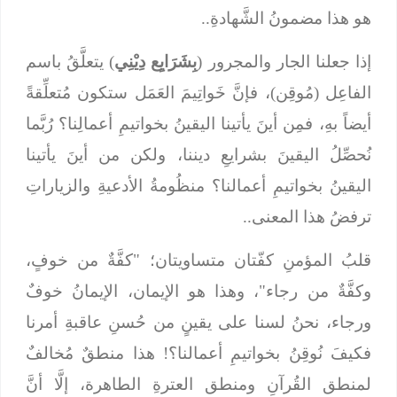
هو هذا مضمونُ الشَّهادةِ..
إذا جعلنا الجار والمجرور (
بِشَرَايِع دِيْنِي
) يتعلَّقُ باسم
الفاعِل (مُوقِن)، فإنَّ خَواتِيمَ العَمَل ستكون مُتعلِّقةً
أيضاً بهِ، فمِن أينَ يأتينا اليقينُ بخواتيمِ أعمالِنا؟ رُبَّما
نُحصِّلُ اليقينَ بشرايعِ ديننا، ولكن من أينَ يأتينا
اليقينُ بخواتيمِ أعمالنا؟ منظُومةُ الأدعيةِ والزياراتِ
ترفضُ هذا المعنى..
قلبُ المؤمنِ كفّتان متساويتان؛ "كفَّةٌ من خوفٍ،
وكفَّةٌ من رجاء"، وهذا هو الإيمان، الإيمانُ خوفٌ
ورجاء، نحنُ لسنا على يقينٍ من حُسنِ عاقبةِ أمرنا
فكيفَ نُوقِنُ بخواتيمِ أعمالنا؟! هذا منطقٌ مُخالفٌ
لمنطق القُرآنِ ومنطق العترةِ الطاهرة، إلَّا أنَّ