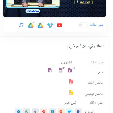
SD
HD
تغيير الشاشة
اسئلة وشيء من اجوبة ح1
2:22:44
طول الحلقة
SD
HD
تنزيل
ملخـّص الحلقة
ملخـّص توضيحي
مطبوع الحلقة
ليس متوفر
انشرها على