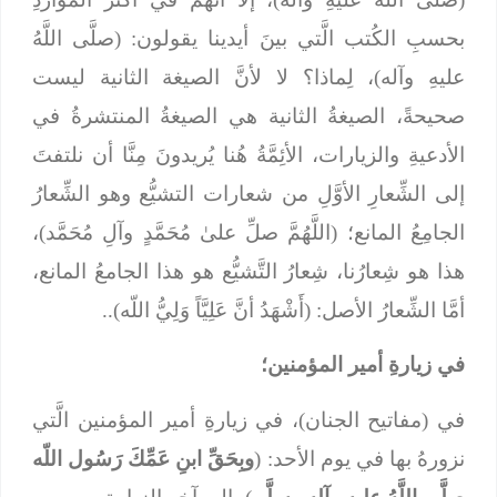
بحسبِ الكُتب الَّتي بينَ أيدينا يقولون: (صلَّى اللَّهُ
عليهِ وآله)، لِماذا؟ لا لأنَّ الصيغة الثانية ليست
صحيحةً، الصيغةُ الثانية هي الصيغةُ المنتشرةُ في
الأدعيةِ والزيارات، الأئِمَّةُ هُنا يُريدونَ مِنَّا أن نلتفتَ
إلى الشِّعارِ الأوَّلِ من شعارات التشيُّع وهو الشِّعارُ
الجامِعُ المانع؛ (اللَّهُمَّ صلِّ علىٰ مُحَمَّدٍ وآلِ مُحَمَّد)،
هذا هو شِعارُنا، شِعارُ التَّشيُّع هو هذا الجامعُ المانع،
أمَّا الشِّعارُ الأصل: (أَشْهَدُ أنَّ عَلِيَّاً وَلِيُّ اللّه)..
في زيارةِ أمير المؤمنين؛
في (مفاتيح الجنان)، في زيارةِ أمير المؤمنين الَّتي
نزورهُ بها في يوم الأحد: (
وبِحَقِّ ابنِ عَمِّكَ رَسُول اللّه