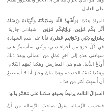
على العامِل..
المرادُ هكذا: (
وَأُشْهِدُ اللّهَ وَمَلائِكَتَهُ وَأَنْبِيَاءَهُ وَرُسُلَهُ
أَنِّي بِكُم مُؤْمِن، وَبِإيَابِكُم مُوْقِن
- شهادتي جاريةٌ؛
بِشَرَايِع دِيْنِي وَخَوَاتِيم عَمَلي
)، فأنا على هذهِ الشهادةِ
في كُلِّ جزءٍ من أجزاء ديني، وإنَّني سأستمرُّ على
شهادتي هذهِ إلى آخرِ عَمَلٍ من أعمالي وبعدَ ذلكَ
أُودِّعُ الدُّنيا، هذهِ هي المعاريض وهكذا يُفهَم الكلام،
وهكذا يُفقَهُ الحديث، وهذا بيانٌ وجيزٌ أنا لا أستطيعُ
أن أُسهِبَ أكثرَ من هذا..
السؤالُ الثالث يرتبطُ بصيغةِ صلاتنا على مُحَمَّدٍ وآلهِ؛
فبحسب الرِّسالةِ يقولُ صاحبُ الرِّسالة من أنَّ