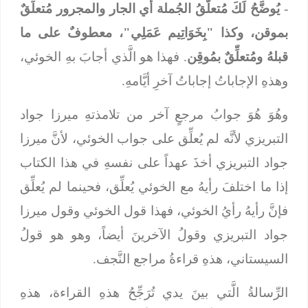
-
يُوضَّحُ لَكَ مُتعلَّقُ الجُملة أي الجار والمجرور مُتعلِّقٌ
بموقن، وكذا "بِخَوَاتِيم عَمَلِي"، معطوفٌ على ما
قبلهُ ومُتعلِّقٌ بمُوقِن
. فهذا هو الَّذي أجابَ بهِ الخوئي،
وهذهِ الإجاباتُ إجاباتُ آخرِ أيَّامهِ.
وهُوَ هُوَ جوابُ مرجعٍ آخر من تلامذتهِ ميرزا جواد
التبريزي لأنَّه لم يُعلِّق على جواب الخوئي، لأنَّ ميرزا
جواد التبريزي أخذَ عهداً على نفسهِ في هذا الكتاب
إذا ما اختلفَ رأيهُ مع الخوئي يُعلِّق، فحينما لم يُعلِّق
فإنَّ رأيهُ رأيُ الخوئي، فهذا قول الخوئي وقول ميرزا
جواد التبريزي وقولُ الآخرينَ أيضاً، وهو هو قولُ
السيستاني، هذهِ قراءةُ مراجع النَّجف.
الرِّسالةُ الَّتي بينَ يدي تُرَجِّحُ هذهِ القراءة، هذهِ