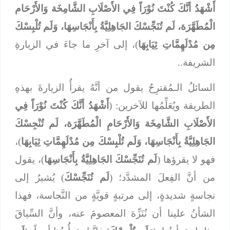
أَشْهَدُ أنَّكَ كُنْتَ نُوْرَاً فِي الأَصْلَابِ الشَّامِخَة وَالأَرْحَام
الْمُطَهَّرَة، لَم تُنَجِّسْكَ الجَاهِلِيَّةُ بِأَنْجَاسِهَا، وَلَم تُلْبِسْكَ
مِن مُدْلَهِمَّاتِ ثِيَابِهَا
)، إلى آخرِ ما جاءَ في الزيارةِ
الشريفة..
السائلُ الـمُقترِحُ يقول من أنَّهُ يقرأُ الزيارةَ بهذهِ
الطريقة ويُعَلِّمُها للآخرين: (
أَشْهَدُ أنَّكَ كُنْتَ نُوْرَاً فِي
الأَصْلَابِ الشَّامِخَة وَالأَرْحَامِ الْمُطَهَّرَة، لَم تُنْجِسْكَ
الجَاهِلِيَّةُ بِأَنْجَاسِهَا، وَلَم تُلْبِسْكَ مِن مُدْلَهِمَّاتِ ثِيَابِهَا
)،
فهو لا يقرؤها (
لَم تُنَجِّسْكَ الجَاهِلِيَّةُ بِأَنْجَاسِهَا
)، يقول
من أنَّ الفِعلَ المشدَّد؛ (
لَم تُنَجِّسْكَ
) يُشيرُ إلى
نجاسةٍ شديدةٍ، إلى مرتبةٍ قويَّةٍ من النَّجاسة، فهذا
الشأنُ علينا أن نُنَزِّهَ المعصومَ عنه، وأنَّ السِّياقَ