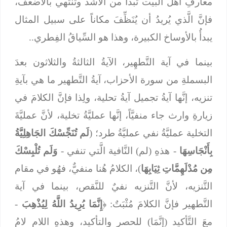
معارفِ أهل البيت تبدأُ من الأشد وتنتهي بالأضعف،
فإنَّ الَّذي يُريدُ أن يُنَظِّفَ مكاناً على سبيل المثال
يبدأُ بالأوساخ الكبيرة، وهذا هو السِّياقُ الفِطري..
بينما في آية التَّطهِير، الآيةُ الثالثةُ والثلاثون بعدَ
البسملةِ من سورة الأحزاب، آيةُ التَّطهير ما هي بآيةِ
تنزيه، إنَّها آيةُ تجميل آيةُ تحلية، ولِذا فإنَّ الكلامَ في
زيارةِ وارث جاء منفيَّاً، إنَّها عمليَّةُ تخلية، لأنَّ عمليَّةَ
التخلية عمليَّةُ نفي عمليَّةُ طرد؛ (
لَم تُنَجِّسْكَ الجَاهِلِيَّةُ
بِأَنْجَاسِهَا
- هذهِ (لم) النَّافية الَّتي تنفي -
وَلَم تُلْبِسْكَ
مِن مُدْلَهِمَّاتِ ثِيَابِهَا
)، الكلامُ هُنا منفيٌّ، فهُو في مقام
التَّنزيه، لأنَّ التَّنزيه نفيٌ للنَّقص، بينما في آية
التَّطهير فإنَّ الكلامَ مُثْبَتٌ: ﴿
إِنَّمَا يُرِيدُ اللَّهُ لِيُذْهِبَ
-
معَ التَّأكيد (إنَّمَا) للحصرِ والتأكيد، وهذهِ اللام لامُ