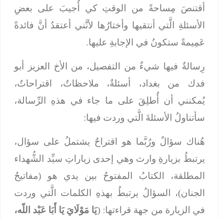
أقتنصَ مِساحةً من الوقتِ كي أُجيبَ على بعضِ
الأسئلةِ الَّتي أنتقيها وأختارُها لأنَّني أعتقدُ أنَّ فائدةً
عَمِيمةً ستكونُ في الإجابةِ عليها.
رِسالةٌ فيها شيءٌ من التفصيل، من الأخ العزيز أبو
فدك من بغداد، أسئلةٌ، ملاحظاتٌ، اقتراحاتٌ،
يُمكنني أن أُطلِقَ على ما جاء في هذهِ الرِّسالة،
سأتناولُ الأسئلةَ الَّتي وردت فيها:
هُناك سؤالٌ ورُبَّما هو اقتراحٌ يشتملُ على سؤال،
يرتبطُ بزيارةِ وارث وهي إحدى زياراتِ سيِّد الشُّهداء
المطلقة، الكتابُ المفتوحُ بين يدي هو (مفاتيحُ
الجنان)، السؤالُ يرتبطُ بهذهِ الكلمات الَّتي وردت
في الزيارة من جهة قراءتها: (
يَا مَوْلَايَ يَا أَبَا عَبْد اللّه،