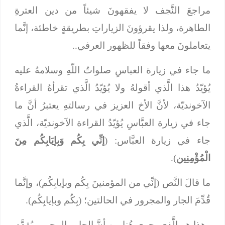
مراجعَ النَّجف لا يفقهونَ شيئاً من دين العترةِ
الطاهرة، ولذا يقرؤونَ الزياراتِ بطريقةٍ خاطئة، إنَّما
يتعاملونَ معها وفقاً للظهور العرفي..
ما جاء في زيارة العباسِ صلواتُ اللّهِ وسلامهُ عليه
يُؤيّدُ هذا الَّذي أقولهُ ولا يُؤيّدُ الَّذي تقرأهُ القراءةُ
الآخونديّة، لأنَّ الأخ العزيز في رسالتهِ يعتبرُ أنَّ ما
جاء في زيارة العبَّاسِ يُؤيّدُ القراءة الآخونديّة، الَّذي
جاء في زيارة العبَّاس: (
إنِّي بِكُم وَبِإيَابِكُم مِنَ
الْمُؤْمِنِين
).
ما قالَ النَّص (إنِّي من المؤمنينَ بِكُم وبإيابِكُم)، وإنَّما
قُدِّمَ الجار والمجرور في الحالتين؛ (بِكُم وبإيابِكُم).
وهذا هو الَّذي يجري هُنا من أنَّ الجار والمجرور يُقدَّم