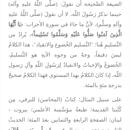
الصيغة الصَّحيحة أن نقولَ: (صلَّى اللَّهُ عليهِ وآله)
حينما نذكرُ رَسُولَ اللّه، لا أن نقولَ (صلَّى اللَّهُ عليهِ
وآلهِ وسلَّم)، لأنَّ ما جاءَ في سورةِ الأحزاب: ﴿
يَا أَيُّهَا
الَّذِينَ آمَنُوا صَلُّوا عَلَيْهِ وَسَلِّمُوا تَسْلِيماً
﴾، يُرادُ من
التَّسليمِ هُنا؛ "التَّسليم الخُضوع والانقياد"، هذا الكلامُ
ليسَ دقيقاً، وجهٌ من وجوه الآيةِ هو التَّسليمُ،
الخُضوعُ والإخباتُ والانقيادُ لِرَسُولِ اللّهِ وآلِ رَسول
اللّه، إذا كانَ الكلامُ بهذا المستوى فهذا الكلامُ صحيحٌ
بدرجةِ مئةٍ بالمئة.
على سبيل المثال؛ كتابُ (المحاسن) للبرقي، مِن
كُتُبنا القديمة/ طبعةُ مؤسَّسة الأعلمي/ بيروت -
لبنان/ الصفحةِ الرابعةِ والثمانين بعدَ المئة/ الحديثُ
الثاني:
بِسندهِ
- بِسند البرقي -
عَن أبي بَصِيرٍ، قَالَ: