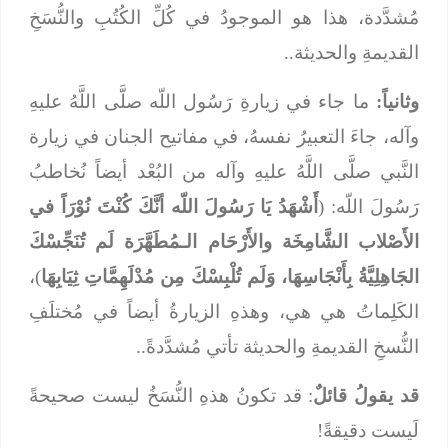
مُشدَّدة، هذا هو الموجودُ في كُلِّ الكُتُبِ والنُّسَخِ
القديمةِ والحديثة..
وثانياً:
ما جاء في زيارةِ رَسُول اللّه صلَّى اللَّهُ عليهِ
وآله، جاءَ التعبيرُ نفسهُ، في مفاتيح الجنان في زيارة
النَّبي صلَّى اللَّهُ عليهِ وآله من البُعْد أيضاً نُخاطبُ
رَسُولَ اللّه: (
أَشْهَدُ يَا رَسُولَ اللّه أنَّكَ كُنْتَ نُوْرَاً في
الأَصْلاب الشَّامِخَة والأَرْحَام الـمُطَهَّرَة لَم تُنَجِّسْكَ
الجَاهِلِيَّةُ بِأَنْجَاسِهَا، وَلَم تُلْبِسْكَ مِن مُدْلَهِمَّاتِ ثِيَابِهَا
)،
الكَلِماتُ هي هي، وهذهِ الزيارةُ أيضاً في مُختلَفِ
النُّسخِ القديمةِ والحديثة تأتي مُشدَّدةً..
قد يقولُ قائلٌ
: قد تكونُ هذهِ النُّسَخُ ليست صحيحةً
لَيست دقيقةً!