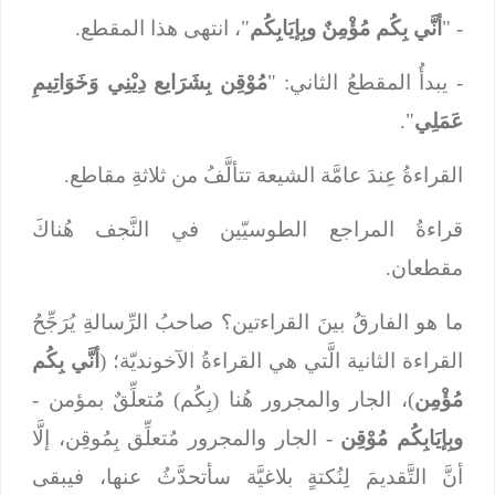
- "
أنَّي بِكُم مُؤْمِنٌ وبِإيَابِكُم
"، انتهى هذا المقطع.
- يبدأُ المقطعُ الثاني: "
مُوْقِن بِشَرَايع دِيْنِي وَخَوَاتِيمِ
عَمَلِي
".
القراءةُ عِندَ عامَّة الشيعة تتألَّفُ من ثلاثةِ مقاطع.
قراءةُ المراجع الطوسيّين في النَّجف هُناكَ
مقطعان.
ما هو الفارقُ بينَ القراءتين؟ صاحبُ الرِّسالةِ يُرَجِّحُ
القراءة الثانية الَّتي هي القراءةُ الآخونديّة؛ (
أنَّي بِكُم
مُؤْمِن
)، الجار والمجرور هُنا (بِكُم) مُتعلِّقٌ بمؤمن -
وبِإيَابِكُم مُوْقِن
- الجار والمجرور مُتعلِّق بِمُوقِن، إلَّا
أنَّ التَّقديمَ لِنُكتةٍ بلاغيَّة سأتحدَّثُ عنها، فيبقى