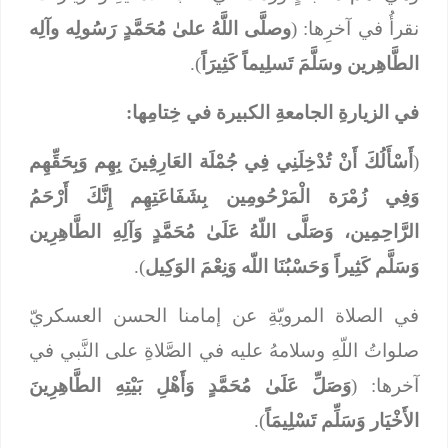
نقرأُ في آخرِها: (
وصلَّى اللَّهُ علىٰ مُحَمَّدٍ رَسُولِه وآلِه
الطَّاهِرين وسَلَّمَ تَسلِيماً كَثِيرَاً
).
في الزيارةِ الجامعةِ الكبيرة في خِتامِها:
(
أَسْأَلُكَ أَنْ تُدْخِلَنِي فِي جُمْلَة العَارِفِينَ بِهِم وَبِحَقِّهِم
وَفِي زُمْرَة الْمَرْحُومِين بِشَفَاعَتِهِم إِنَّكَ أَرْحَمُ
الرَّاحِمِين، وَصَلَّى اللّهُ عَلَىٰ مُحَمَّدٍ وَآلِهِ الطَّاهِرِين
وَسَلَّم كَثِيراً وَحَسْبُنَا اللّه وَنِعْمَ الوَكِيل
).
في الصلاة المرويّةِ عن إمامنا الحسن العسكريّ
صلواتُ اللّهِ وسلامهُ عليه في الصَّلاةِ على النَّبي في
آخرها: (
وَصَلِّ عَلَىٰ مُحَمَّدٍ وَأَهْلِ بَيْتِهِ الطَّاهِرِينَ
الأَخْيَار وَسَلِّم تَسْلِيمَاً
).