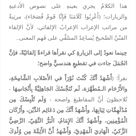
هذا الكلامُ يجري بعينهِ على نصوص الأدعيةِ
والزيارات؛ (أَعْرِبُوا كَلَامَنَا فَإِنَّا قَومٌ فُصَحَاء)، مرتِبةٌ
من مراتب الإعراب الإعرابُ الإلقائي، لأنَّ الإلقاء
الفنّيَّ الصَّحيحَ يُساعِدُ المتلقِّي على فَهم المعنى..
حِينما نعودُ إلى الزيارةِ كي نقرأها قراءةً إلقائيّةً، فإنَّ
الجُمَلَ جاءت في تقطيعٍ هندسيٍّ واضح؛
نقرأ؛ (
أَشْهَدُ أنَّكَ كُنْتَ نُوْرَاً في الأَصْلابِ الشَّامِخَةِ،
والأَرْحَام الـمُطَهَّرَة، لَم تُنَجِّسْكَ الجَاهِلِيَّةُ بِأَنْجَاسِهَا
-
تُلاحظونَ أنَّ المقاطيعَ واضحة -
وَلَم تُلْبِسْكَ مِن
مُدْلَهِمَّاتِ ثِيَابِهَا، وأَشْهَدُ أنَّكَ مِن دَعَائِم الدِّيْن، وأَرْكَان
الْمُؤْمِنِين، وأَشْهَدُ أنَّكَ الإِمَامُ، الْبَرُّ التَّقِيّ، الرَّضِيُّ
الزَّكيّ، الْهَادِيَ الْمَهْدِيّ، وَأَشْهَدُ أَنَّ الأَئِمَّةَ مِن وُلْدِكَ