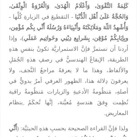
كَلِمَةُ التَّقْوَىٰ، وَأَعْلَامُ الْهُدَىٰ، وَالْعُرْوَةُ الْوِثْقَىٰ،
وَالحُجَّةُ عَلَىٰ أَهْل الْدُّنْيَا
- التقطيعَ في الزيارةِ كُلِّها -
وَأُشْهِدُ اللّهَ ومَلَائِكَتَهُ وأَنْبِيَاءَهُ وَرُسُلَهُ أَنِّي بِكُم مُؤْمِن،
وبِإيَابِكُمْ مُوْقِن، بِشَرايِع دِيْنِي وخَواتِيم عَمَلَي
)، وإذا
أردنا أن نستمرَّ فإنَّ الاستمراريَّة تكونُ بنفسِ هذهِ
الطريقة، الإيقاعُ الهندسيُّ في رصفِ هذهِ الجُمَلِ
والألفاظ، وهذا ما لا يعرفهُ مراجعُ النَّجف، ولا
يعرفونَ دِلالة هذا، الظهور العرفي أمرٌ بدويٌّ في
أصلهِ، مَنظُومةُ الأدعيةِ والزيارات مَنظُومةٌ راقية
نُظِمت وِفقَ هندسةٍ مُعيَّنة، إنَّها تُحكَمُ ِبنظام
المعاريض.
ولذا فإنَّ القراءة الصحيحة بحسبِ هذهِ الحيثيَّة: (
أَنِّي