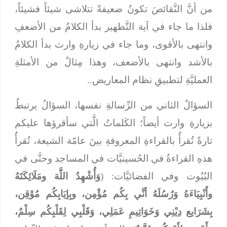
من أنَّ النَّقائصَ تكونُ ضعيفةً تتلاشى شيئاً فشيئاً،
فلذا ما جاء في آية التَّطهير بدأ الكلامُ من الأضعفِ
وانتهى بالأقوى، وما جاء في زيارةِ وارث بدأ الكلامُ
بالأشد وانتهى بالأضعف، وهذا مِثالٌ من الأمثلةِ
العمليَّةِ لتطبيقِ نظام المعاريض..
السؤالُ الثاني من الرِّسالةِ نفسها، السؤالُ يرتبطُ
بزيارةِ وارث أيضاً؛ الكَلماتُ الَّتي سأقرؤها عليكم
تارةً تُقرأُ بالقراءةِ المعروفةِ بينَ عامّة الشيعة، تُقرأُ
هذهِ القراءةُ في الحُسينيَّات في المساجد وحتَّى في
البُيُوت وفي الفضائيَّات: (
وَأُشْهِدُ اللَّهَ ومَلَائِكَتَهُ
وأَنْبِيَاءَهُ وَرُسُلَهُ أنَّي بِكُم مُؤْمِن، وبِإيَابِكُم مُوْقِن،
بِشَرَايع دِيْنِي وَخَوَاتِيمِ عَمَلِي، وَقَلْبِي لِقَلْبِكُم سِلْمٌ،