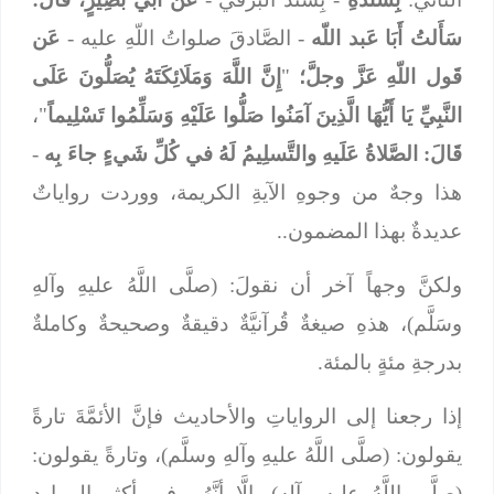
سَأَلتُ أَبَا عَبد اللّه
- الصَّادقَ صلواتُ اللّهِ عليه -
عَن
قَول اللّهِ عَزَّ وجلَّ؛
"
إِنَّ اللَّهَ وَمَلَائِكَتَهُ يُصَلُّونَ عَلَى
النَّبِيِّ يَا أَيُّهَا الَّذِينَ آمَنُوا صَلُّوا عَلَيْهِ وَسَلِّمُوا تَسْلِيماً
"،
قَالَ: الصَّلاةُ عَلَيهِ والتَّسلِيمُ لَهُ في كُلِّ شَيءٍ جاءَ بِه
-
هذا وجهٌ من وجوهِ الآيةِ الكريمة، ووردت رواياتٌ
عديدةٌ بهذا المضمون..
ولكنَّ وجهاً آخر أن نقولَ: (صلَّى اللَّهُ عليهِ وآلهِ
وسَلَّم)، هذهِ صيغةٌ قُرآنيَّةٌ دقيقةٌ وصحيحةٌ وكاملةٌ
بدرجةِ مئةٍ بالمئة.
إذا رجعنا إلى الرواياتِ والأحاديث فإنَّ الأئمَّةَ تارةً
يقولون: (صلَّى اللَّهُ عليهِ وآلهِ وسلَّم)، وتارةً يقولون:
(صلَّى اللَّهُ عليهِ وآله)، إلَّا أنَّهُم في أكثر المواردِ