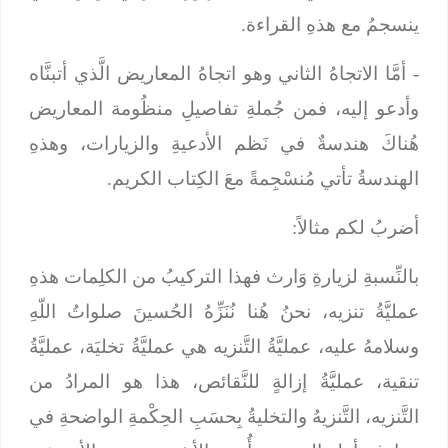
ينسجمُ مع هذهِ القراءة.
- أمَّا الاتجاهُ الثاني وهو اتجاهُ المعاريض الَّذي أتبنَّاه
وأدعو إليه، فمن جُملةِ تفاصيلِ منظُومة المعاريض
هُناكَ هندسةٌ في نَظم الأدعيةِ والزيارات، وهذهِ
الهندسةُ تأتي مُنسْجِمةً معَ الكِتاب الكريم.
أضربُ لكم مثالاً:
بالنِّسبةِ لزيارةِ وَارث فهذا التركيبُ من الكلِمات
هذهِ
عمليَّةُ تنزيه، نحنُ هُنا نُنَزِّهُ الحُسينَ صلواتُ اللّهِ
وسلامهُ عليه، عمليَّةُ التَّنزيه هي عمليَّةُ تخليَة، عمليَّةُ
تنقية، عمليَّةُ إزالةٍ للنَّقائص، هذا هو المرادُ من
التَّنزيه، التَّنزيهُ والتخليةُ بِحسَبِ الحِكْمةِ الواضحةِ في