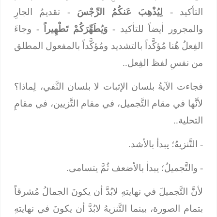
التأكيد -
لِيُذْهِبَ عَنكُمُ الرِّجْسَ
- تقديمُ الجارِ
والمجرور أيضاً للتأكيد -
وَيُطَهِّرَكُمْ تَطْهِيراً
- وجاءَ
الفِعلُ هُنا مُؤكَّداً بالتشديد ومُؤكَّداً بالمفعول المطلق
من نفسِ لفظ الفِعل..
فجاءت الآيةُ بلسان الإثبات لا بلسان النَّفي، لِماذا؟
لأنَّها في مقام التَّجميل، في مقام التَّزيين، في مقامِ
التحلية..
- التَّنزيهُ؛ يبدأ بالأشد.
- والتَّجميلُ؛ يبدأ بالأضعف ثُمَّ يتسامى.
لأنَّ التَّجميلَ في نهايتهِ لابُدَّ أن يكونَ الجمالُ مُشرقاً
بتمام الصورة، بينما التَّنزيهُ لابُدَّ أن يكونَ في نهايتهِ