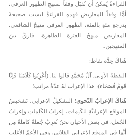
القراءةُ يُمكنُ أن تُقبَل وفقاً لمنهجِ الظهور العرفي،
أمَّا وفقاً للمعاريض فهذهِ القراءةُ ليست صحيحةً
بدرجةِ مئةٍ بالمئة، الظهور العرفي منهجُ الشافعي،
المعاريض منهجُ العترة الطاهرة، فارقٌ بينَ
المنهجين..
هُناكَ عِدَّة نقاط:
النقطةُ الأولى: آلُ مُحَمَّدٍ قالوا لنا: (أَعْرِبُوا كَلَامَنَا فَإنَّا
قَومٌ فُصَحَاء)، هذا الإعراب لهُ عدَّةُ مراتب؛
هُناكَ الإعرابُ النّحوي
؛ التشكيلُ الإعرابي، تَشخيصُ
المواقع الإعرابيَّةِ للكَلِمات، إعرابُ الكَلِماتِ وإعرابُ
الجُمَل، في بعض الأحيان نحنُ نُعرِبُ جُملةً كاملةً مِن
أنَّها في الموقع الإعرابي الفلاني، وفي الأعمّ الأغلب