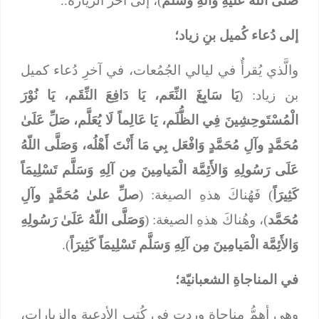
صلَّى اللَّهُ عليهِ وآلهِ وسلَّم
)، إلى آخر الزيارة..
إلى دُعاء كُميل بنِ زياد؛
والَّذي يُقرأُ في ليالي الجُمُعات، في آخرِ دُعاء كميل
بن زياد: (
يَا سَابِغَ النِّعَم، يَا دَافِعَ النِّقَم، يَا نُوْرَ
الْمُسْتَوحِشِينَ فِي الظُّلَم، يَا عَالِماً لَا يُعَلَّم، صَلِّ عَلَىٰ
مُحَمَّدٍ وآلِ مُحَمَّدٍ وَافْعَل بِي مَا أَنْتَ أَهْلُه، وَصَلَّى اللّهُ
عَلَى رَسُولِهِ وَالأَئِمَّة الْمَيامِينَ مِن آلِهِ وَسَلَّم تَسْلِيمَاً
كَثِيرَاً
) فَهُناكَ هذهِ الصيغة: (
صلِّ علىٰ مُحَمَّدٍ وآلِ
مُحَمَّد
)، وهُناكَ هذهِ الصيغة: (
وَصَلَّى اللّهُ عَلَىٰ رَسُولِهِ
وَالأَئِمَّة الْمَيامِينَ مِن آلِهِ وَسَلَّم تَسْلِيمَاً كَثِيرَاً
).
في المناجاةِ الشعبانيّة؛
وهي أهمُّ مناجاةٍ وردت في كُتب الأدعيةِ والزيارات،