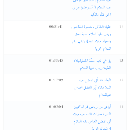
عليها السلام , قول أمير المؤمنين
عليه السلام لا تستوحشوا طريق
الحق لقلّة سالكيه
14
عقيلة العقائل , مفخرة المفاخـر ,
00:51:41
زينب عليها السلام اسوة الحق
والجهاد ميلاد العقيلة زينب عليها
السلام هجرية
13
بل هي باب حطّة الخطاياميلاد
01:33:45
العقيلة زينب عليها السلام
12
الوفاء عند أبي الفضل عليه
01:17:09
السلامميلاد أبي الفضل العباس
عليهالسلام
11
أزاهير من رياض قمر الهاشميين
01:02:04
النضرة صلوات اللـــه عليه ميلاد
أبي الفضل العباس عليه السلام ,
4 شعبان هجرية