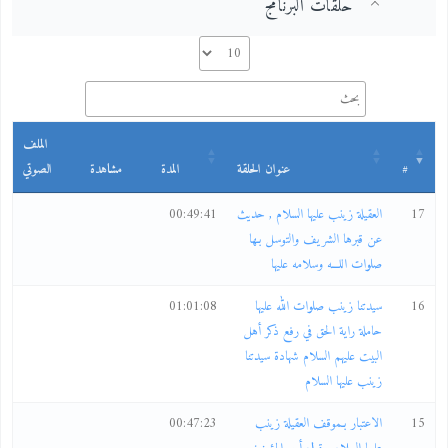
حلقات البرنامج
الملف
#
عنوان الحلقة
المدة
مشاهدة
الصوتي
17
العقيلة زينب عليها السلام , حديث
00:49:41
عن قبرها الشريف والتوسل بـها
صلوات اللـــه وسلامه عليها
16
سيدتنا زينب صلوات الله عليها
01:01:08
حاملة راية الحق في رفع ذكر أهل
البيت عليهم السلام شهادة سيدتنا
زينب عليها السلام
15
الاعتبار بـموقف العقيلة زينب
00:47:23