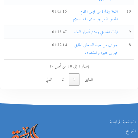
10
اشعة وضاءة من قبس المقام
01:03:16
المحمود لقمر بني هاشم عليه السلام
9
الجمال الحسيني وعشق أنصار الوفاء
01:33:47
8
جوانب من حياة الصحابي الجليل
01:32:14
حجر بن عديره و استشهاده
إظهار 1 إلى 10 من أصل 17
السابق
1
2
التالي
الصفحة الرئيسة
البرامج