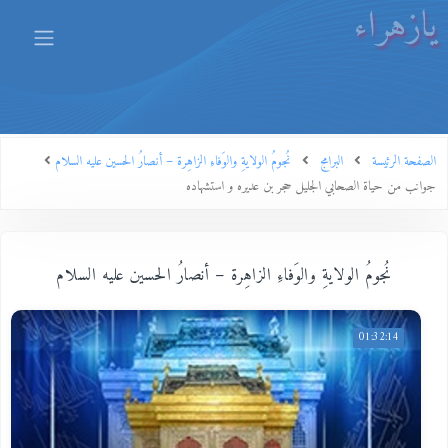
يازهراء
الصفحة الرئيسة
البرامج
نُجومُ الولايةِ والوَفاءِ الزاهِرة – أنصارُ الحسين عليه السلام
جوانب من حياة الصحابي الجليل حجر بن عديره و استشهاده
نُجومُ الولايةِ والوَفاءِ الزاهِرة – أنصارُ الحسين عليه السلام
01:32:14