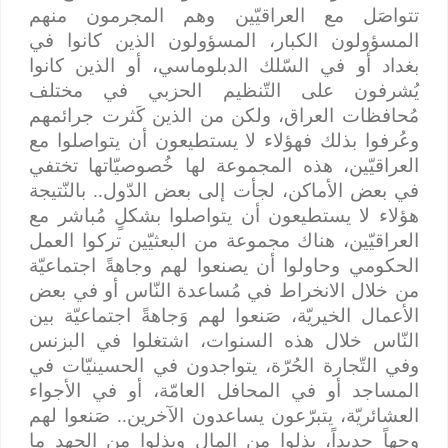
تتواصَل مع العراقيّين وهم المجرمون منهم
المسؤولون الكبار، المسؤولون الذين كانوا في
بغداد أو في السّلك الدبلوماسي، أو الذين كانوا
يُشرفون على التّنظيم الحزبي في مختلف
مُحافظات العراق، ولكن من الذين كَثرت جرائمهم
وعُرفوا بذلك فهؤلاء لا يستطيعون أن يتواصلوا مع
العراقيّين، هذه المجموعة لها خُصوصيّاتها تختفي
في بعض الأماكن، لجأت إلى بعض الدّول.. بالنّتيجة
هؤلاء لا يستطيعون أن يتواصلوا بشكلٍ مُباشر مع
العراقيّين، هناك مجموعة من البعثيّين تركوا العمل
الحكومي وحاولوا أن يصنعوا لهم وجاهةً اجتماعيّة
من خلال الانخراط في مُساعدة النّاس أو في بعض
الأعمال الخيريّة، صَنعوا لهم وَجاهةً اجتماعيّة بين
النّاس خلال هذه السنوات، اشتغلوا في البزنس
وفي التّجارة الحُرّة، يتواجدون في الحسينيّات في
المساجد أو في المحافل العامّة، أو في الأجواء
العشائريّة، يتبرّعون يساعدون الآخرين.. صَنعوا لهم
وجهاً جديداً، بذلوا من المال وبذلوا من الجهد ما