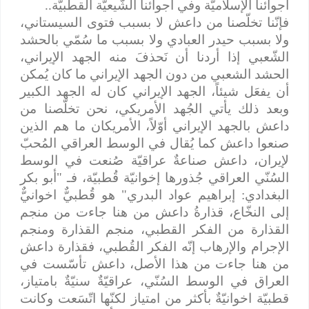
أجوائنا الإسلاميّة وفي أجوائنا الشّيعيّة القطبيّة..
فإنّنا تخلّصنا من داعش لا بسبب فتوى السيستاني،
ولا بسبب حيدر العبادي ولا بسبب ما سُمّي بالحشد
الشّعبي إذا أردنا أن نَحذفَ منه الجهد الإيراني،
الحشد الشعبي من دون الجهد الإيراني ما كان يُمكن
أن يفعَل شيئاً، الجهد الإيراني كان له الجهد الكبير
وبعد ذلك يأتي الجُهد الأمريكي، نحن تخلّصنا من
داعش بالجهد الإيراني أوّلاً، الأمريكان ما هم الذين
صنعوا داعش كما يُقال في الوسط العراقي المُحبّ
لإيران، داعش صناعةٌ عراقيّة صُنعت في الوسط
السُنّي العراقي جُذورها إخوانيّة قُطبيّة، فـ "أبو بكر
البغدادي: إبراهيم عواد البدري" هو قُطبيٌّ اخوانيٌّ
إلى النخّاع، قذارةُ داعش من هنا جاءت من منجم
القذارة من الفكر القطبي، منجم القذارة ومنجم
الإجرام والإرهاب إنّه الفكر القُطبي، فقذارة داعش
من هنا جاءت من هذا الأصل، داعش تأسّست في
العراق في الوسط السُنّي، عراقيّةٌ سنيّةٌ بامتياز،
قطبيّة اخوانيّةٌ بأكثر من امتياز لكنّها اتّسَعت وكانت