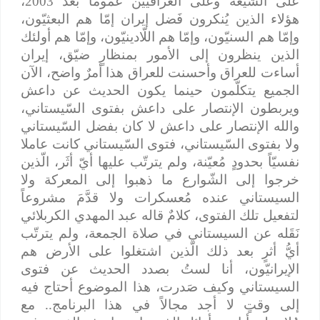
على الشّيعة وعلى العراقيّين عُموماً بعد 2003،
هؤلاء الذين يُنكرون فَضل إيران إمّا هم البعثيّون،
وإمّا هم السنيّون، وإمّا هم اللّادينيّون، وإمّا هم أولئك
الذين ينظرون إلى الأمور بمنظارٍ ضيّق، إيران
أساءت للعراق وأحسنت للعراق هذا أمرٌ واضح، الآن
الجميع يتكلّمون حينما يكون الحديث عن داعش
ويربطون الإنتصار على داعش بفتوى السّيستاني،
والله الإنتصار على داعش لا كان بفضل السّيستاني
ولا بفتوى السّيستاني، فتوى السّيستاني كانت عاملا
نفسيّاً بحدودٍ مُعيّنة، ولم يترتّب عليها أيّ أثَر، الّذين
خرجوا إلى الشّوارع ما ذهبوا إلى المعركة ولا
السيستاني عنده مُعسكرات ولا قدَّمَ مشروعاً
لتفعيل تلك الفتوى، كلامٌ قاله عبد المهدي الكربلائي
نَقَله عن السيستاني في صلاة الجمعة، ولم يترتّب
أيُّ أثرٍ بعد ذلك الّذين اشتغلوا على الأرض هم
الإيرانيّون، أنا لستُ بصدد الحديث عن فتوى
السيستاني وكيف صَدرت، هذا الموضوع أحتاج فيه
إلى وقتٍ لا أجد مجالاً في هذا البرنامج.. مع