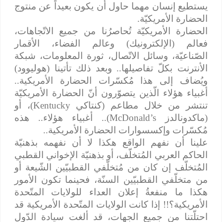
يستطيع إنسان مهما حاول أن يكون بعيداً عن منتوج
الحضارة الأمريكيّة.
الحضارة الأمريكيّة تُحاصرُنا من جميع الاتّجاهات،
فعالم (الإلكترونيك) وعالم الفضاء، الأقمار
الصّناعيّة، وسائل الاتّصال، ثورة المعلومات، شبكة
الأنترنت بكلّ تفاصيلها.. وبعد ذلك تأتينا (هوليوود)
ويُضاف إلى هذا مُكسّرات الحضارة الأمريكية..
أغبياء هؤلاء الّذين يتصوّرون أنّ الحضارة الأمريكيّة
تنتشر من خلال مطاعم (كنتاكي
Kentucky
)، أو
(ماكدونالدز
McDonald’s
).. أغبياء هؤلاء.. هذه
مُكسّرات وإكسسوارات الحضارة الأمريكية..
علينا أن نفهم الواقع هكذا لا أن نفهمه بذهنيّة
الحاكم العربي المُتخلّف، أو بذهنيّة الإخواني القطبي
المُتخلّف إن كان من مُتخلّفي القطبيّين الشّيعة أو
من متخلّفي القطبيّين السنّة، فحينما تكون الأمور
هكذا ما منفعةُ إعلان العداء للولايات المتّحدة
الأمريكية؟!! إذا كانت الولايات المتّحدة الأمريكية قد
احتلّتنا من جميع الجهات، قد ألغت سيادة الدّول