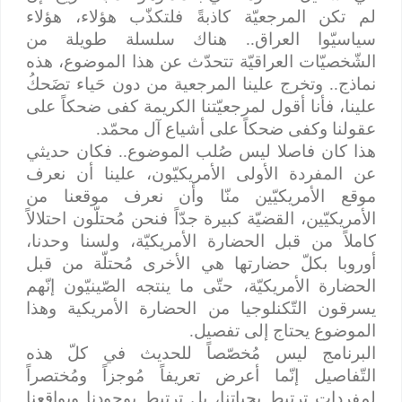
لم تكن المرجعيّة كاذبةً فلتكذّب هؤلاء، هؤلاء
سياسيّوا العراق.. هناك سلسلة طويلة من
الشّخصيّات العراقيّة تتحدّث عن هذا الموضوع، هذه
نماذج.. وتخرج علينا المرجعية من دون حَياء تضَحكُ
علينا، فأنا أقول لمرجعيّتنا الكريمة كفى ضحكاً على
عقولنا وكفى ضحكاً على أشياع آل محمّد.
هذا كان فاصلا ليس صُلب الموضوع.. فكان حديثي
عن المفردة الأولى الأمريكيّون، علينا أن نعرف
موقع الأمريكيّين منّا وأن نعرف موقعنا من
الأمريكيّين، القضيّة كبيرة جدّاً فنحن مُحتلّون احتلالاً
كاملاً من قبل الحضارة الأمريكيّة، ولسنا وحدنا،
أوروبا بكلّ حضارتها هي الأخرى مُحتلّة من قبل
الحضارة الأمريكيّة، حتّى ما ينتجه الصّينيّون إنّهم
يسرقون التّكنلوجيا من الحضارة الأمريكية وهذا
الموضوع يحتاج إلى تفصيل.
البرنامج ليس مُخصّصاً للحديث في كلّ هذه
التّفاصيل إنّما أعرض تعريفاً مُوجزاً ومُختصراً
لمفرداتٍ ترتبط بحياتنا، بل ترتبط بوجودنا وبواقعنا