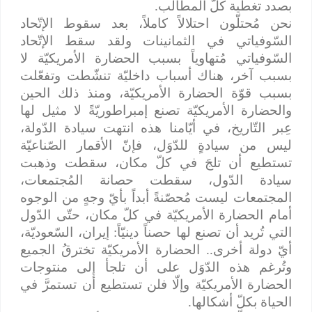
بصدد تغطية كلّ المطالب.
نحن مُحتلّون احتلالاً كاملاً، بعد سقوط الإتّحاد
السّوفياتي في الثمانينات ولقد سقط الإتّحاد
السّوفياتي مُتهاوياً بسبب الحضارة الأمريكيّة لا
بسبب آخر، هناك أسباب داخليّة تنشّطت وتفعّلت
بسبب قوّة الحضارة الأمريكيّة، ومنذ ذلك الحين
والحضارة الأمريكيّة تصنع إمبراطوريّةً لا مثيل لها
عِبر التّاريخ، في أيّامنا هذه انتهت سيادة الدّولة،
ليس من سيادةٍ للدّوَل، فإنّ الأقمار الصّناعيّة
تستطيع أن تلجَ في كلّ مكان، سقطت وذهبت
سيادة الدّول، سقطت حصانة المُجتمعات،
المجتمعات ليست مُحصّنةً أبداً بأيّ وجهٍ من الوجوه
أمام الحضارة الأمريكيّة في كلّ مكان، حتّى الدّول
التي تُريد أن تصنع لها حصناً دينيّاً: إيران، السّعوديّة،
أيّ دولة أخرى.. الحضارة الأمريكيّة تخترقُ الجميع
وتُرغم هذه الدّوَل على أن تلجأ إلى منتوجات
الحضارة الأمريكيّة وإلّا فلن تستطيع أن تستمرَّ في
الحياة بكلّ أشكالها.