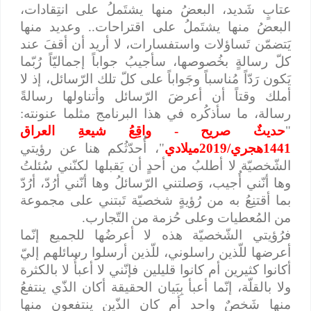
عتابٍ شَديد، البعضُ منها يشتَملُ على انتِقادات،
البعضُ منها يشتَملُ على اقتراحات.. وعديد منها
يَتضمّن تَساؤلات واستفسارات، لا أريد أن أقفَ عند
كلّ رسالةٍ بخُصوصها، سأجيبُ جواباً إجماليّاً رُبّما
يَكون رَدّاً مُناسباً وجَواباً على كلّ تلك الرّسائل، إذ لا
أملك وقتاً أن أعرضَ الرّسائل وأتناولها رسالةً
رسالة، ما سأذكُره في هذا البرنامج مثلما عنونته:
"
حديثٌ صريح - واقِعُ شيعةِ العراق
1441هجري/2019ميلادي
"، أُحدّثُكم هنا عن رؤيتي
الشّخصيّة لا أطلبُ من أحدٍ أن يَقبلها لكنّني سُئلتُ
وها أنّني أُجيب، وَصلتني الرّسائلُ وها أنّني أرُدّ، أرُدّ
بما أقتنِعُ به من رُؤيةٍ شخصيّة تَبتني على مجموعة
من المُعطيات وعلى حُزمة من التّجارب.
فرُؤيتي الشّخصيّة هذه لا أعرضُها للجميع إنّما
أعرضها للّذين راسلوني، للّذين أرسلوا رسائلهم إليّ
أكانوا كثيرين أم كانوا قليلين فإنّني لا أعبأُ لا بالكثرة
ولا بالقلّة، إنّما أعبأ بِبَيان الحقيقة أكان الذّي ينتفعُ
منها شَخصٌ واحد أم كان الذّين ينتفعون منها