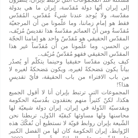
إلى إيران أنّها دولة مُقدّسة، إيران ما هي بدولة
مقدّسة، ولا يُوجد عندنا شيءٌ مُقدّس، المُقدّس
فقط هو إمام زماننا، وما علّمونا من أن المرجعيّة
مُقدّسةٌ ومن أنّ العمائم مقدّسةٌ هذا تقديسٌ مُزيّف،
المقدّس الحقيقي هو مُقدّسٌ واحد هو إمامنا الحجّة
بن الحسن، وما علّمونا من أن مُقدّساً غير هذا
المقدّس الحقيقي فقهو مُقدّسٌ مُزيّف..
كيف يكون مقدّسا حقيقيا وحينما يتكلّم أو يُصدُر
بياناً يكون مَضحكةً لغيره، ويكون مَضحكةً لغيره لا
من باب الافتراء من باب الحقيقة، فأيّ تقديسٍ
هذا؟!
المجموعات التي ترتبط بإيران أنا لا أقول الجميع
هكذا، لكنّ كثيراً منهم يعتقدون بقُدسيّة الحكومة
وبقدسيّة الدّولة في إيران، إيران دولة شيعيّة لها
محاسنها ولها مساوئها كبقيّة الدّول، تربطنا نحن
الشّيعة بإيران روابط قويّة لا نستطيع أن نُفكّكَ هذه
الرّوابط، إيران الحكومة كان لها من الفضل الكبير