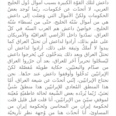
داعش لتلك القوّة الكبيرة بسبب أموال دُول الخليج
العربي، لا أتحدّث عن حُكومات، ربّما تُوجد بعضُ
الحكومات ولكنَّ الأموال التي وَصَلت إلى داعش
هي من أموال سُنّة الخليج، حتّى من بُسطاء سُنّة
الخليج.. حَواضِنُ داعش هم العرب السنّة في كلّ
العراق، تمدّدوا داخل الأراضي العراقيّة والأمريكان
على علمٍ بذلك، أرادوا لداعش أن تحتلّ العراق كما
يبدوا لا أملكُ وثيقة على ذلك، أرادوا لداعش أن
تحتلّ العراق وبعد ذلك يتدخّلون كي يُخرجوا داعش
ليُسجّلوا تحريراً آخَر للعراق، بعد أن حرّروا العراق
من صدّام والبعثيّين، حكاية طويلة مُفصّلة لكنّ
الإيرانيّين تَدخّلوا وأوقفوا داعش عند حدّها.. نحن
نحتاج الإيرانيّين، إنّني أتحدّث عن شيعة العراق، أمّا
هذا المنطق المُعادي للإيرانيّين هذا منطقٌ سُنيٌّ
بَعثيّ، رُبّما يُردّده بعض الشّيعة لحالة عاطفيّةٍ مُعيّنة
لموقفٍ سيّئٍ من الإيرانيّين، أنا قلت قبل قليل قلت
لحكومة إيران من المحاسن ولحكومة إيران من
المساوئ، أنا أتحدّث هنا من وُجهة نظرٍ تأريخيّة