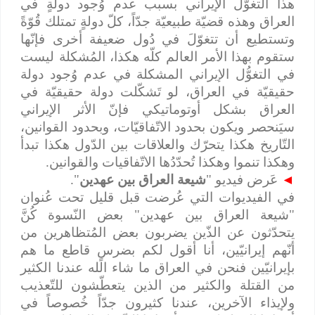
هذا التغوُّل الإيراني بسبب عدم وُجود دولةٍ في
العراق وهذه قضيّة طبيعيّة جدّاً، كلّ دولةٍ تمتلك قُوّةً
وتستطيع أن تتغوّلَ في دُول ضعيفة أخرى فإنّها
ستقوم بهذا الأمر العالم كلّه هكذا، المُشكلة ليست
في التغوُّل الإيراني المشكلة في عدم وُجود دولة
حقيقيّة في العراق، لو تَشكّلت دولة حقيقيّة في
العراق بشكل أوتوماتيكي فإنّ الأثر الإيراني
سيَنحصر ويكون بحدود الاتّفاقيّات، وبحدود القوانين،
التّاريخ هكذا يتحرّك والعلاقات بين الدّول هكذا تبدأ
وهكذا تنموا وهكذا تُحدّدُها الاتّفاقيات والقوانين.
◄
عَرض فيديو "
شيعة العراق بين عهدين
".
في الفيديوات التي عُرضت قبل قليل تحت عُنوان
"شيعة العراق بين عهدين" بعض النّسوة كُنَّ
يتحدّثون عن الذّين يضربون بعض المُتظاهرين من
أنّهم إيرانيّين، أنا أقول لكم بضرسٍ قاطع ما هم
بإيرانيّين فنحن في العراق ما شاء الله عندنا الكثير
من القتلة والكثير من الذين يتعطّشون للتّعذيب
ولإيذاء الآخرين، عندنا كثيرون جدّاً خُصوصاً في