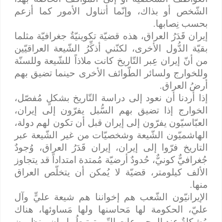
الشّخص أو بذاك، وإنّما أتناول الأمور كما أزعم
بحسب نِصابها.
إيران قَدَرُ العراق، هذه قضيّة تكوينيّةٌ جغرافيّة مثلما
بقيّة الدُّول الأخرى، لكنّني أذكِّرُ الشّيعة العراقيّين
من أنّ إيران عِبر التّاريخ كانت ملاذاً للشّيعة وللسنّة
وللخوارج ولسائر الطّوائف الأخرى حينما تضيق بهم
أرضُ العراق.
إذا أردنا أن نعود إلى دراسة التّاريخ بشكلٍ مُفصّل،
الخوارج إذا تضيق بهم السُّبل يفرّون إلى إيران،
العبّاسيّون يفرّون إلى إيران قبل أن تكون لهم دولة،
الهاشميّون الشّيعة وشخصيّات من غير الشّيعة عبر
التاريخ فرّوا إلى إيران، إيران قَدَرُ العراق، وُجودٌ
جُغرافيٌّ كونيٌّ، حُدودٌ أرضيّة مُمتدة امتداداً قد يتجاوز
الألف كيلومتر، قضيّة لا يُمكن أن يتخلّص العراق
منها.
الإيرانيّون الشّعب هم إخواننا هم شيعة عليٍّ وآل
عليّ، الحكومة لها مَحاسنها ولها مَساوئها، هناك
مُشكلةٌ عند المجموعات التّي ترتبطُ بإيران، ينظرون