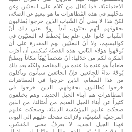
الاجتماعيّة، فما يُقال من كلام على البعثيّين وعن
تدخّلهم في هذه المُظاهرات ما هو ببعيدٍ عن الصحّة،
لكنّ هذا لا يعني أنّ الشّباب الذين خرجوا يُطالبون
بحقوقهم أنّهم بعثيّون، أبداً.. ولا يعني ذلك أنّ
الشّباب كانوا على علمٍ بما يُخطِّطُ له البعثيّون في
كواليسهم، ولا أنّ البعثيّين لهم المقدرة على أن
يُوجّهوا هؤلاء النّاس، هذه القضيّة يُمكنني أن أقرّب
الفكرة لكم من خلالها: أنّ شخصاً يُهيّأ مكاناً ويطبخُ
طعاماً هو عنده ما عنده من المقاصد ولكنّه بعد ذلك
يُوجّهُ نداءً للجائعين فإنّ الجائعين سيأتون ويأكلون
من هذا الطّعام، الذين خرجوا في المظاهرات
خرجوا يُطالبون بحقوقهم، الذين خرجوا في
المظاهرات هم أبناء الجيل الجديد.. وهم يختلفون
كثيراً عن أبناء الجيل القديم من أمثالنا، من الذين
ضحكت عليهم المؤسّسة الدينيّة، وضحكت عليهم
المرجعيّة الشيعيّة، ولازالت تضحك عليهم إلى اليوم،
فهذا الجيل الجديد لا يعرفُ معنى المُقدّس،
المقدّسُ المُزيّف الذي طالما طبّلنا له، ولازال