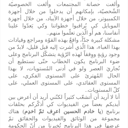
وألغت حصانة المجتمعات وألغت الخصوصيّة
الشّخصيّة، بإمكانهم أن يدخلوا من خلال أجهزة
الكمبيوتر، من خلال أجهزة الآيباد، من خلال أجهزة
الموبايل كي يُراقبوا خطواتنا وكي يَعدّوا علينا
أنفاسنا، هم أو الّذين تعلّموا منهم..
مشكلة كبيرة جدّاً، واقعٌ بهذه القوّة ومراجع وقيادات
بهذا الغباء، هذا الّذي أشرت إليه قبل قليل، لابدّ من
وجود رؤيةٍ ووِفقاً لهذه الرّؤية يتشكّل البرنامج وعلى
ضوء البرنامج يكون الخطاب حتّى نستطيع أن
نُجاريَ العصر ولو في أدنى المُستويات، لا بهذا
الحال المُهترئ على المستوى الفكري، على
المستوى العقائدي، على المستوى العملي، على
كلّ المستويات..
أنا لا أريد أن أتشعّب كثيراً لكنّني أريد أن أعرض بين
أيديكم بعضاً من الفيديوات كي أذكّركم بحلقات
برنامج (
يا خادم الحسين اعرِف ثمّ اخدِم
) هناك
مجموعة من الوثائق والفيديوات والحقائق تمّ
عرضها في هذا البرنامج تُخبرنا من أنّ الحكومة