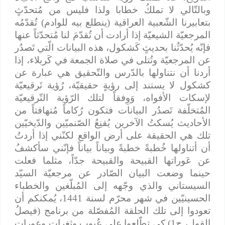
وبالتّالي لا تملكُ خطابا ولذا فليس من مُتحدّثٍ
بتعابيرنا الشّعبية العراقية (ينطلع بيه للوادم) تُقدّمُه
المرجعيّة الشيعيّة إذا أرادت أن تُقدّمَ لنا مُتحدّثاً عنها
فإنّه يُحدّثُنا بحديثٍ كَشكول، هذه البيانات الّتي تَصدُر
عن المرجعيّة وتُتلى في صلاة الجمعة في كَربلاء، إذا
أردنا أن نتناولها بالدّرس والتّحقيق هي عبارة عن
كشكول لا يستند إلى رؤيةٍ حقيقيّة، رُؤية تَرقيعيّة
لإسكات الأفواه، وَوِفقاً لتلك الرّؤية التّرقيعيّة
المُتخلّفة تَصدُر البيانات فتكون رُكاماً مُتهافتاً من
الأحاديث يُسكتُ الآخرين يُقنِعُ الصّنميّين والدّيخيّين
تلك هي الحقيقة على أرض الواقع لكنّني إذا أردتُ
أن أتناولها خُطبةً خطبةً وبياناً بياناً فإنّني سأكشفُ
عن عَوراتها القبيحة والقبيحة جدّاً، مثلما فعلت
حينما وضعت البيان الصّادر عن مرجعيّة السيّد
السيستاني والذي وجّهه إلى المُبلّغين والخطباء
الحسينيّين في شهر محرّم لسنة 1441، يُمكنكم أن
تعودوا إلى تلك الحلقة المُفصّلة من برنامج (فيصلُ
القول، ح1) كي تطّلِعوا على عُيوبِ وثغراتِ وعوراتِ