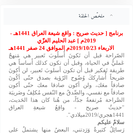
ملخـّص الحلقة
برنامج [ حديث صريح : واقع شيعة العراق 1441هـ -
2019م ] عبد الحليم الغزّي
الاربعاء 2019/10/23م الموافق 24 صفر 1441هـ
الصّراحة قبل أن تَكونَ أُسلُوبَ تَعبير هي مَنهجٌ
عَمليٌّ في الحياة، وقبل أن تكون كذلك أَساساً هي
طريقة تَفكير قبل أن تكون أسلوبَ تَعبير، لن أكونَ
صَريحاً أُشارِككَ وُضُوح الرّؤية بصدق حتّى أكُونَ
صادقاً معَك، ولن أكون صادقا معك حتّى أكون
صادقاً مع نفسي، والصِّدقُ مع النّفس مُكلِفٌ وضَريبَة
الصَّراحة مُرتفعةٌ جدّاً، من هُنا كان هذا الحَديث،
"حديثٌ صريح - واقِعُ شيعةِ العراق
1441هجري/2019ميلادي".
سلامٌ عليكم
رَسائِلُ كثيرةٌ وَرَدتني، البعضُ منها يشتملُ على