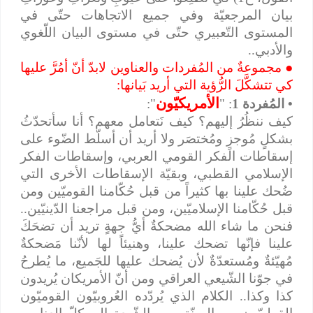
بيان المرجعيّة وفي جميع الاتجاهات حتّى في
المستوى التّعبيري حتّى في مستوى البيان اللّغوي
والأدبي..
●
مجموعةٌ من المُفردات والعناوين لابدّ أنّ أمُرَّ عليها
كي تتشكَّلَ الرُّؤية التي أريد بَيانها:
الأمريكيّون
• المُفردة 1
: "
":
كيف ننظُرُ إليهم؟ كيف نَتعامل معهم؟ أنا سأتحدّثُ
بشكلٍ مُوجزٍ ومُختصَر ولا أريد أن أسلّط الضّوء على
إسقاطات الفكر القومي العربي، وإسقاطات الفكر
الإسلامي القطبي، وبقيّة الإسقاطات الأخرى التي
ضُحك علينا بها كثيراً من قبل حُكّامنا القوميّين ومن
قبل حُكّامنا الإسلاميّين، ومن قبل مراجعنا الدّينيّين..
فنحن ما شاء الله مضحكةٌ أيُّ جهةٍ تريد أن تضحَكَ
علينا فإنّها تضحك علينا، وهنيئاً لها لأنّنا مَضحكةٌ
مُهيّئةٌ ومُستعدّةٌ لأن يُضحك عليها للجَميع، ما يُطرحُ
في جوّنا الشّيعي العراقي ومن أنّ الأمريكان يُريدون
كذا وكذا.. الكلام الذي يُردّده العُروبيّون القوميّون