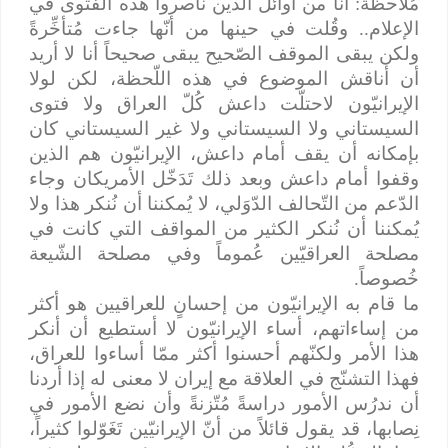
مُلاحظة: أنا من أوائل الذين ناصروا هذه الفتوى في
الإعلام.. وقُلت في حينها من أنّها جاءت مُتأخِّرةً
ولكن يبقى الموقف الصّحيح يبقى صحيحاً أنا لا أريد
أن أناقش الموضوع في هذه اللّحظة، لكن لولا
الإيرانيّون لاحتلّت داعش كُلّ العراق ولا فتوى
السيستاني ولا السيستاني ولا غير السيستاني كان
بإمكانه أن يقف أمام داعش، الإيرانيّون هم الذين
وقفوا أمام داعش وبعد ذلك تَدَخّل الأمريكان وجاء
الدّعم من التّحالف الدّوَلي، لا يُمكننا أن نُنكر هذا ولا
يُمكننا أن نُنكر الكثير من المواقف التي كانت في
مصلحة العراقيّين عُموماً وفي مصلحة الشّيعة
خُصوصاً.
ما قام به الإيرانيّون من إحسانٍ للعراقيين هو أكثر
من إساءاتهم، أساء الإيرانيّون لا أستطيع أن أنكر
هذا الأمر ولكنّهم أحسنوا أكثر ممّا أساءوا للعراق،
فهذا التشنّج في العلاقة مع إيران لا معنى له إذا أردنا
أن ندرُس الأمور دراسةً مُتّزنةً وأن نضع الأمور في
نِصابها، قد يقول قائلاً من أنّ الإيرانيّين تَغَوّلوا كثيراً،