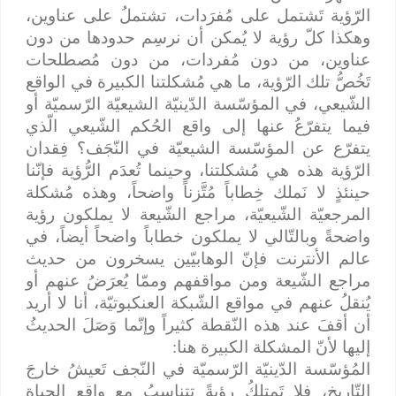
الرّؤية تَشتمل على مُفرَدات، تشتملُ على عناوين،
وهكذا كلّ رؤية لا يُمكن أن نرسِم حدودها من دون
عناوين، من دون مُفردات، من دون مُصطلحات
تَخُصُّ تلك الرّؤية، ما هي مُشكلتنا الكبيرة في الواقع
الشّيعي، في المؤسّسة الدّينيّة الشيعيّة الرّسميّة أو
فيما يتفرّعُ عنها إلى واقع الحُكم الشّيعي الّذي
يتفرّع عن المؤسّسة الشيعيّة في النّجَف؟ فِقدان
الرّؤية هذه هي مُشكلتنا، وحينما تُعدَم الرُّؤية فإنّنا
حينئذٍ لا نَملك خِطاباً مُتَّزناً واضحاً، وهذه مُشكلة
المرجعيّة الشّيعيّة، مراجع الشّيعة لا يملكون رؤية
واضحةً وبالتّالي لا يملكون خطاباً واضحاً أيضاً، في
عالم الأنترنت فإنّ الوهابيّين يسخرون من حديث
مراجع الشّيعة ومن مواقفهم وممّا يُعرَضُ عنهم أو
يُنقلُ عنهم في مواقع الشّبكة العنكبوتيّة، أنا لا أريد
أن أقفَ عند هذه النّقطة كثيراً وإنّما وَصَلَ الحديثُ
إليها لأنّ المشكلة الكبيرة هنا:
المُؤسّسة الدّينيّة الرّسميّة في النّجف تَعيشُ خارجَ
التّاريخ، فلا تَمتلكُ رؤيةً تتناسبُ مع واقع الحياة