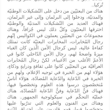
تُركيا..
هناك من البعثيّين من دخل على التّشكيلات الوطنيّة
والمدنيّة، ودخلوا إلى البرلمان وإلى غير البرلمان،
فهناك العديد من التّشكيلات المدنيّة والوطنيّة
اخترقها البعثيّون وكلّ ذلك ليس جُزافاً، وهناك
مجموعاتٌ من البعثيّين يعملون في الكواليس إنّهم
رجال المُخابرات، المخابرات البعثيّة كانت تمتلك
كفاءةً عالية، ليس كرجال الأمن الّذين كان الغباء
ميزةً واضحةً لهم، رجال الأمن الدّاخلي كانوا في
الأعمّ الأغلب من الأغبياء، لكنّ رجال المُخابرات
العراقيّة من البعثيّين كانوا على ثقافةٍ ودرايةٍ وذكاءٍ،
هؤلاء لهم من الخبرة في توجيه الإعلام، ولهم من
الخبرة في الدّعاية والدّعاية المُضادّة، هؤلاء أناسٌ
مُتخصّصون درسوا هذه العلوم وتخصّصوا فيها،
فهناك فنُّ الدّعاية وفنُّ الدّعاية المُضادّة، هناك
عمليّة التحكّم في سيكولوجية الجمهور.. هناك
وهناك من الفنون والعلوم التي تدرّبوا عليها
وتخصّصوا فيها، فهم قادرون على اختراق البُنية