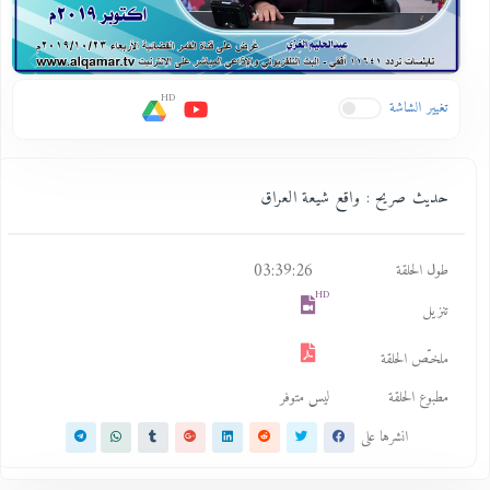
HD
تغيير الشاشة
حديث صريح : واقع شيعة العراق
03:39:26
طول الحلقة
HD
تنزيل
ملخـّص الحلقة
مطبوع الحلقة
ليس متوفر
انشرها على