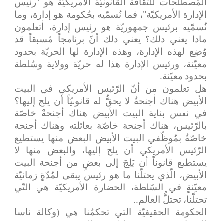
المُصطلحات للثّقافة القانونيّة الأمريكيّة هو "رئيس
الإدارة الأمريكيّة"، فما نُسمّيه بحُكومة هو إدارة، وما
نُسمّيه برئيس جمهوريّة هو رئيس إدارة، أتعلمون
ماذا يعني ذلك؟ يعني ذلك أنّ برنامجاً مُسبقاً قد
وُضِع لهذه الإدارة، وهذه الإدارة لها الحريّة بحدود
معيّنة، ورئيس الإدارة هذا له حريّة وولاية وسُلطة
بحدود معيّنة.
هل تعلمون من أنّ الرّئيس الأمريكي في البيت
الأبيض هناك أجنحةٌ لا يحقُّ له قانونيّاً أن يلج إليها؟
في نفس بناية البيت الأبيض هناك أجنحةٌ خاصّة
بالرّئيس، هناك أجنحة خاصّة بعائلته وهناك أجنحة
خاصّةٌ بمُوظّفي البيت الأبيض البعض منها يستطيع
الرّئيس الأمريكي أن يلج إليها، والبعض منها لا
يستطيع قانوناً أن يَلِجَ إلى بعضٍ من أجنحة البيت
الأبيض، الّذي يحتلّنا ما هو رئيس يبقى لمُدّةٍ زمانيّة
معيّنةٍ في السّلطة، الحضارة الأمريكيّة هي التّي
تحتلّنا، تحتلُّ العالم..
الحكومة الحقيقيّة التي تحكمُنا هي (وكالة ناسا