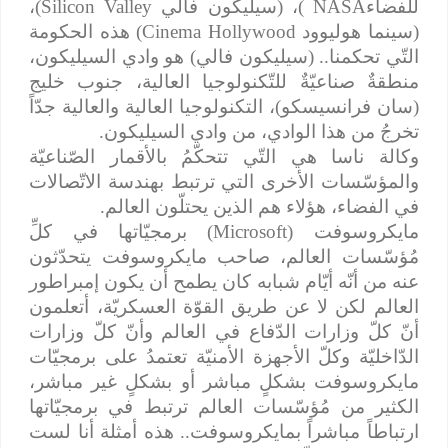
للفضاء
NASA
)، (سيليكون فالي
Silicon Valley
)،
(سينما هوليوود
Cinema Hollywood
) هذه الحكومة
التّي تحكمنا.. (سيليكون فالي) هو وادي السيليكون،
منطقةٌ صناعيّةٌ للتّكنولوجيا العالية، جنوب خليج
(سان فرانسيسكو)، التكنولوجيا العالية والعالية جدّاً
تخرجُ من هذا الوادي، من وادي السيليكون.
وكالة ناسا هي التّي تتحكّمُ بالأقمار الصّناعيّة
والمؤسّسات الأخرى التي ترتبط بهندسة الاتّصالات
في الفضاء، هؤلاء هم الذين يحتلّون العالم.
مايكروسوفت (
Microsoft
) برمجيّاتها في كلِّ
مُؤسّسات العالم، صاحب مايكروسوفت يتحدّثون
عنه من أنّه أيّام شبابه كان يطمح أن يكون إمبراطور
العالم لكن لا عن طريق القوّة العسكريّة، أتعلمون
أنّ كلّ وزارات الدّفاع في العالم وأنّ كلّ وزارات
الدّاخليّة وكلّ الأجهزة الأمنيّة تعتمدُ على برمجيّات
مايكروسوفت بشكلٍ مباشر أو بشكلٍ غير مباشر،
الكثير من مُؤسّسات العالم ترتبط في برمجيّاتها
ارتباطاً مباشراً بمايكروسوفت.. هذه أمثلة أنا لست