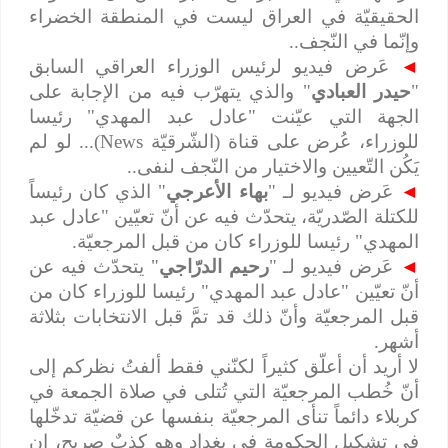
الحقيقيّة في العراق ليست في المنطقة الخضراء
وإنّما في النّجف..
◄
عَرض فيديو لرئيس الوزراء العراقي السابق
"
حيدر العبادي
" والذي يتهرّب فيه من الإجابة على
الجهة التي عيّنت "عادل عبد المهدي" رئيسا
للوزراء، عُرض على قناة (الشّرقيّة
News
)... لو لم
يَكُن التّعيين والاختيار من النّجف لنفى..
◄
عَرض فيديو لـ "
بهاء الأعرجي
" الذي كان رئيساً
للكتلة الصّدريّة، يتحدّث فيه عن أنّ تعيّين "عادل عبد
المهدي" رئيسا للوزراء كان من قبل المرجعيّة.
◄
عَرض فيديو لـ "
رحيم الدرّاجي
" يتحدّث فيه عن
أنّ تعيّين "عادل عبد المهدي" رئيسا للوزراء كان من
قبل المرجعيّة وأنّ ذلك قد تمَّ قبل الانتخابات بثلاثة
أشهر.
لا أريد أن أعلّق كثيراً لكنّني فقط ألفتُ نظركم إلى
أنّ خُطب المرجعيّة التي تُتلى في صلاة الجمعة في
كربلاء دائماً تنأى المرجعيّة بنفسها عن قضيّة تدخّلها
في تشكيل الحكومة في بغداد وهو كذبٌ صريح، إن