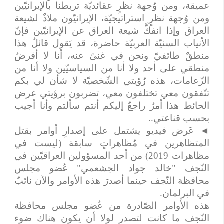
عميقة، ومن وُجهة نظرٍ عقائديّة تربطنا بالإيرانيّين
ومن وُجهة نظرٍ استراتيجيّة، الإيرانيّون ملاذٌ لشيعة
العراق وإذا انفكَّ شيعة العراق عن الإيرانيّين فإنّ
الأنياب السنيّة العربيّة حاضرة، قد يَقول قائلٌ هذا
منطقٌ طائفيّ ونحن في غنىً عنه، أنا لا أفرضُ
منطقي على أحد ولا أنا من السياسيّين ولا أنا من
الزّعامات، هذه رُؤيتي الشّخصيّة لا شأن لي بكم
تتّفقون معي تختلفون معي، تضربون برؤيتي عرض
الحائط هذا أمرٌ راجعٌ إليكم أنتم سألتم وأنا أجيب
بحسب قناعتي..
◄
عَرض فيديو يشتمل على إصدارِ أوامر بقتل
المتظاهرين في مُظاهراتٍ سابقة (ليست في
مظاهرات 2019) من أحد المسؤولين العراقيّين في
النّجف "خالد جواد الجشعمي" عُضو مجلس
محافظة النّجف حينما أصدرَ هذه الأوامر والآن نائبٌ
في البرلمان.
هذه الأوامر الصّادرة من عُضو مجلس محافظة
النّجف ما كانت لتصدر لولا أن يكون هناك ضوء