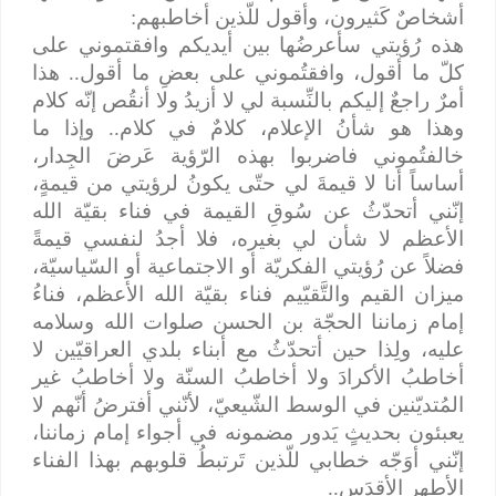
أشخاصٌ كَثيرون، وأقول للّذين أخاطبهم:
هذه رُؤيتي سأعرضُها بين أيديكم وافقتموني على
كلّ ما أقول، وافقتُموني على بعضِ ما أقول.. هذا
أمرٌ راجعٌ إليكم بالنِّسبة لي لا أزيدُ ولا أنقُص إنّه كلام
وهذا هو شأنُ الإعلام، كلامٌ في كلام.. وإذا ما
خالفتُموني فاضربوا بهذه الرّؤية عَرضَ الجِدار،
أساساً أنا لا قيمةَ لي حتّى يكونُ لرؤيتي من قيمةٍ،
إنّني أتحدّثُ عن سُوقِ القيمة في فناء بقيّة الله
الأعظم لا شأن لي بغيره، فلا أجدُ لنفسي قيمةً
فضلاً عن رُؤيتي الفكريّة أو الاجتماعية أو السّياسيّة،
ميزان القيم والتَّقيّيم فناء بقيّة الله الأعظم، فناءُ
إمام زماننا الحجّة بن الحسن صلوات الله وسلامه
عليه، ولِذا حين أتحدّثُ مع أبناء بلدي العراقيّين لا
أخاطبُ الأكرادَ ولا أخاطبُ السنّة ولا أخاطبُ غير
المُتديّنين في الوسط الشّيعيّ، لأنّني أفترضُ أنّهم لا
يعبئون بحديثٍ يَدور مضمونه في أجواء إمام زماننا،
إنّني أوَجّه خطابي للّذين تَرتبطُ قلوبهم بهذا الفناء
الأطهر الأقدَس..