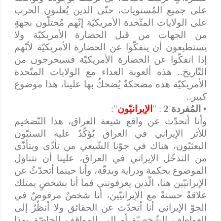
على جميع المُستويات، حتّى الذين يُعلنون الحرب
على الولايات المتّحدة الأمريكيّة إنّهم مُحتلّون بجهةٍ
من الجهات من قبل الحضارة الأمريكيّة ولا
يستطيعون أن ينفكّوا عن الحضارة الأمريكيّة لأنّهم
إذا انفكّوا عن الحضارة الأمريكيّة فسيخرجون من
التّاريخ.. هذه ألعوبة العداء مع الولايات المتّحدة
الأمريكيّة هذه مضحكةٌ يُضحكُ بها علينا، هذا موضوع
كبير..
• المُفردة 2
: "
الإيرانيّون
":
وأنا أتحدّث عن واقع شيعة العراق، هذا التّضخيم
للأثر الإيراني في العراق يُؤكّدُ عليه السنيّون
البعثيّون، هناك في جوّنا الشّيعي من تأذّى ويتأذّى
من التدخّل الإيراني في العراق، علينا أن نتناول
الموضوع بحكمة ودراية وبدقّة، وأنا حينما أتحدّثُ عن
الإيرانيّين هنا، الّذين يعرفونني فما أنا بشخصٍ يمتلك
علاقةً حسنةً مع الإيرانيّين، أنا شخصٌ مرفوضٌ في
الجوّ الإيراني أنا أتحدّث عن الحقائق ولا أنظُرُ إلى
العواطف الشّخصيّة أو إلى المواقف الخاصّة بهذا