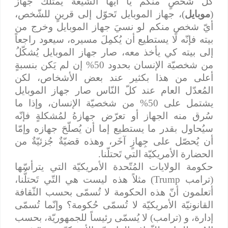
كلّ شخصٍ منكم يا أيّها الشّيعة يمتلك جهاز
(
موبايل
)، جهاز الموبايل تَحوّل إلى قرينٍ للشّخص،
أيّ شخصٍ منكم لو نسيَ جهاز الموبايل وخرج من
بيته فإنّه لا يستطيع أن يُكمِلَ مسيره، سيعود راجعاً
إلى بيته كي يأخذ معه، صار جهاز الموبايل يُشكّلُ
من شخصيّة الإنسان بحدود 50% إن لم يَكن بنسبةٍ
أعلى من هذا بكثير عند بعض الأشخاص، لكن
المُعدّل العام عند كلّ النّاس صار جهاز الموبايل
يشتمل على 50% من شخصيّة الإنسان، وإذا ما
سُرق منه الجهاز أو تعرّض جهازهُ لمُشكلةٍ فإنّه
سيُحاول بقدر ما يستطيع إما أن يُصلّحَ جهازه وإمّا
أن يُحصّل على جِهازٍ آخَر، وهذه قضيّةٌ جُزئيّةٌ من
الحضارة الأمريكيّة التي تَحتلّنا.
حكومة الولايات المُتّحدة الأمريكيّة التي يترأسّها
(ترامب
Trump
) مثلاً هذه ليست هي التّي تَحتلُّنا،
أتعلمون أنّ هذه الحكومة لا تُسمّى بحسب الثّقافة
القانونيّة الأمريكيّة لا تُسمّى حُكومة؟ وإنّما تُسمّى
إدارة، و (ترامب) لا يُسمّى رئيساً للجمهوريّة، بحسب