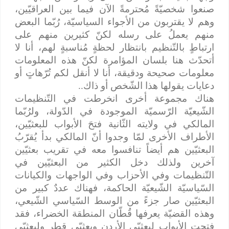
صنعوا شخصيّةً مُحترمةً الآن فيما بين العراقيّين،
وهم لا يقتربون من الأجواء السياسيّة، رُبّما البعض
منهم يعملُ على رسله لكنّ كثيرين منهم على
ارتباطٍ بالتّنظيم بانتظار لحظةٍ مُناسبةٍ لهم، أنا لا
أتحدّث هنا بلسان المؤامرة لكنّ هذه المعلومات
معلومات صحيحة ودقيقة، أنا لا أنقل لكم تُرّهاتٍ أو
دعايات يقولها هذا الشّخص أو ذاك..
هناك مجموعة أخرى انخرطت في التّنظيمات
الشّيعيّة الرّسميّة الموجودة في الدّولة، ولرُبّما
المالكي في ولايته الثّانية فتحَ الأبواب للبعثيّين،
الأطراف الأخرى لمّا وجدوا أنّ المالكي بدأ يُقرّبُ
البعثيّين هم أيضاً تنافسوا معه في تقريب بعثيّين
آخرين ولذلك دخل الكثير من البعثيّين في
التّنظيمات وفي الأحزاب وفي الواجهات والكيانات
السّياسيّة الشّيعيّة الحاكمة، فهناك عددٌ كبير من
البعثيّين صار جزءً من الوسط السّياسي الشّيعي،
وهذه القضيّة يعرفها قُطّان المنطقة الخضراء، فقد
فتحت الأبواب لبعثيّي الأردن وبعثيّي قطر ولبعثيّي