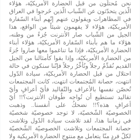
نحن مُحتلّون من قبل الحضارة الأمريكيّة، هؤلاء
الّذين يتحدّثون عن الشّباب الّذين خَرجوا في العراق
في المظاهرات ويقولون عنهم إنّهم أبناء السّفارة
الأمريكيّة، هؤلاء لا يفهمون شيئاً من الواقع، هذا
الجيل من الشّباب صار الأنترنت جُزءً من وطنه،
هؤلاء ما هم بأبناء السّفارة الأمريكيّة، هؤلاء أبناء
الحضارة الأمريكيّة، فإذا ما تناغموا معها صاروا جُزءً
من الحضارة الأمريكيّة، وإذا بقوا كأمثالنا من الجيل
القديم نُقدِّمُ رجلاً ونُأخِّرُ رجلاً فإنّنا سنكون في حالة
احتلال من قبل الحضارة الأمريكيّة، سيادة الدّول
انتهت، حصانة المُجتمعات انتهت، كانت المجتمعات
تُحصّن نفسها بالأعراف والتّقاليد فأيّ أعرافٍ وأيّ
تقاليد تستطيع أن تُواجه طُوفان الأنترنت؟!! أيّ
أعرافٍ هذه؟!! نضحكُ على أنفسنا.. وذهبت
الخصوصيّة الشّخصيّة، لا توجد خصوصيّة شخصيّة
في زماننا هذا، لقد تلاشت سيادة الدّول وتلاشت
حصانة المجتمعات وتلاشت الخصوصيّة الشّخصيّة
لكلّ فردٍ منّا يتعامل مع منتوج الحضارة الأمريكية ولا