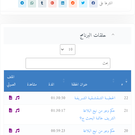
انشرها على
حلقات البرنامج
الملف
#
عنوان الحلقة
المدة
مشاهدة
الصوتي
22
الخـطبـــة الشــقـشــقيـة الشــريـفـة
01:30:50
21
حكم وعبر من نهج البلاغة
01:30:17
الشريف خاتمـة البحـث ج9
20
حكم وعبر من نهج البلاغة
00:59:23