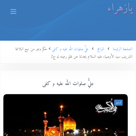
يازهراء
الصفحة الرئيسة
البرامج
عليٌّ صلوات الله عليه و كفى
حكم وعبر من نهج البلاغة
الشريف سيد الأوصياء عليه السلام يحدثنا عن ظلم رعيته له ج2
عليٌّ صلوات الله عليه و كفى
اوديو