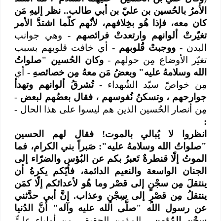
الأمرُ بالحُسين بن عليّ بن أبي طالب.. نظر إليهِ مَن
كان معه، فإذا هُو بخِلافهم، لأنّهم كلّما اشتدَّ الأمر
تغيّرتْ ألوانهم وارتعدتْ فرائصهم
- وهي جوانب
البدن -
ووجبتْ قُلوبهم
- أي خافت قلوبهم بسبب
تغيّر الأوضاع مِن حولهم -
وكان الحُسين "صلواتُ
الله وسلامهُ عليه" وبعضُ مَن معهُ مِن خصائصهِ
- أي
مِن خواصّ سيّد الشُهداء -
تُشرقُ ألوانهم وتهدأ
جوارحهم ، وتسكنُ نُفوسهم ، فقال بعضُهم لبعض
-
مِن أنصار الحُسين الذين هم ليسوا على هذا الحال -
:
انظروا لا يُبالي بالموت! فقال لهم الحسين
"صلواتُ الله وسلامهُ عليه": صَبراً بني الكرام، فما
الموتُ إلّا قنطرةٌ تَعبرُ بكم عن البُؤس والضرّاء إلى
الجنان الواسعة والنعيم الدائمة، فأيّكم يكرهُ أن
ينتقلَ مِن سجْنٍ إلى قصْر وما هُو لأعدائكم إلّا كمَن
ينتقلُ مِن قصْرٍ إلى سِجْنٍ وعذاب. إنَّ أبي حدَّثني
عن رسول الله "صلَّى‌ الله‌ عليه‌ وآله" أنَّ الدُنيا
سِجْن المُؤمن
- المؤمن الحقيقي مِن أولياء عليٍّ