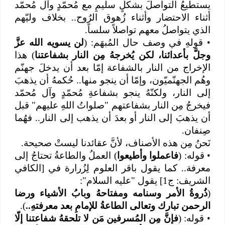
يستطيعُ التواصلَ بشكلٍ سليمٍ مع مُحمّدٍ وآل مُحمّد
أثناء الاحتضار وأثناء زُهوق الرُوح.. بخلاف وليّهم
الذي يتواصلُ معهم تواصلاً سلساً.
•
قولهِ في وصف حال المُبهَم: (
لن يسويه الله عزَّ
وجلَّ بأعدائنا، لكن يُخرجهُ مِن النار بشفاعتنا
) هذا
الإخراج من النار بالشفاعة إمّا بعد أن يدخلَ جهنّم
وهُم الجهنّميّون، وإمّا أن ينجو منها.. حُكمهُ أن يذهبَ
إلى النار، ولكنّهُ ينجو بشفاعةِ مُحمّدٍ وآل مُحمّد
فيخرجُ مِن النار بشفاعتهم "صلواتُ اللهِ عليهم" قبل
أن يذهبَ إلى النار أو بعدَ أن يذهب إلى النار.. فهُما
صِنفان.
نَحنُ مِن هذه الأصناف، لأنَّ عقائدنا ليستْ صحيحة.
•
قوله: (
فاعملوا وأطيعوا
) العملُ والطاعةُ تحتاجُ إلى
معرفة.. كما يقول باقر العلوم لِزُرارة في [الكافي
الشريف: ج1] يقول "عليه السلام":
(
ذُروةُ الأمر وسنامه ومفتاحهُ وبابُ الأشياء ورضا
الرحمن تبارك وتعالى الطاعةُ للإمامِ بعد معرفتهِ..
).
•
قوله: (
فإنَّ مِن المُسرفين مَن لا تلحقهُ شفاعتنا إلّا