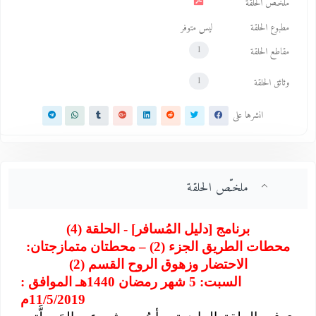
ملخـّص الحلقة
مطبوع الحلقة
ليس متوفر
1
مقاطع الحلقة
1
وثائق الحلقة
انشرها على
ملخـّص الحلقة
برنامج [دليل المُسافر] - الحلقة (4)
محطات الطريق الجزء (2) – محطتان متمازجتان:
الاحتضار وزهوق الروح القسم (2)
السبت: 5 شهر رمضان 1440هـ الموافق :
11/5/2019م