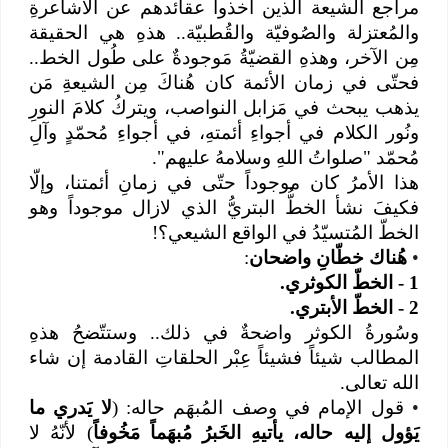
مراجع الشيعة الذين أخذوا عقائدهم عن الأشاعرةِ
والمُعتزلة والصُوفيّة والقُطبيّة.. هذهِ هي الحقيقة
مِن الآخر، وهذهِ القضيّةُ مَوجودةٌ على طُول الخط..
فحتّى في زمان الأئمة كان هُناكَ مِن الشيعةِ مَن
يذهب يبحث في مَزابل النواصب، ويتركُ كلامَ النورِ
ونُور الكلام في أجواءِ أئمتهِ، في أجواءِ مُحمّدٍ وآلِ
مُحمّد "صلواتُ اللهِ وسلامهُ عليهم".
هذا الأمرُ كان موجوداً حتّى في زمانِ أئمتنا، وإلّا
فكيفَ نشأ الخطُّ البتريُّ الذي لازال موجوداً وهو
الخطّ المُتسيّدُ في الواقع الشيعي؟!
•
هُناك خطّانِ واضحان
:
1
- الخطّ الكوثري.
2
- الخطّ الأبتري.
وسُورةُ الكوثر واضحةٌ في ذلك.. وستتّضحُ هذهِ
المطالب شيئاً فشيئاً عِبْر الحلقاتِ القادمة إن شاء
الله تعالى.
•
قول الإمام في وصف المُبهَم حاله: (
لا يَدري ما
يَؤول إليه حاله، يأتيهِ الخَبرُ مُبهَماً مَخُوفاً
)
لأنّهُ لا