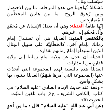
سيُسلَب مِنّا..؟!
مُشكلةٌ تُواجهنا في هذهِ المرحلة.. ما بين الاحتضار
وبين زُهوق الروح.. ما بينَ هاتين المَحطّتين
المُتمازجتين..
إنّها طامةُ
العديلة
: وهي أن يعدلَ الإنسانُ عن مُحمّدٍ
وآل مُحمّدٍ إلى غيرهم.
بالمُختصر المفيد
: العديلة هي أن تستبدلَ إمامَ
زمانك بإمامٍ آخر.. كالخطّابيّة على سبيل المِثال
الذين استبدلوا إمامَ زمانهم بقذارة.
العديلة أن نعدلَ عن ولاية إمامِ زماننا إلى ولايةِ
قذارةٍ مِن القذارات.
العديلةُ هذهِ بالنسبة لِهذهِ المجموعة التي أتحدّث
عنها (المجموعة التي أمرها مُبهَمٌ) العديلةُ يبتلون بها
بشكلٍ واضح.
•
وقفة عند حديث الإمام الصادق "عليه السلام" في
كتاب [الكافي الشريف: ج3] باب تلقين الميّت -
الحديث (6):
(
عن أبي عبد الله "عليه‌ السلام" قال : ما مِن أحدٍ