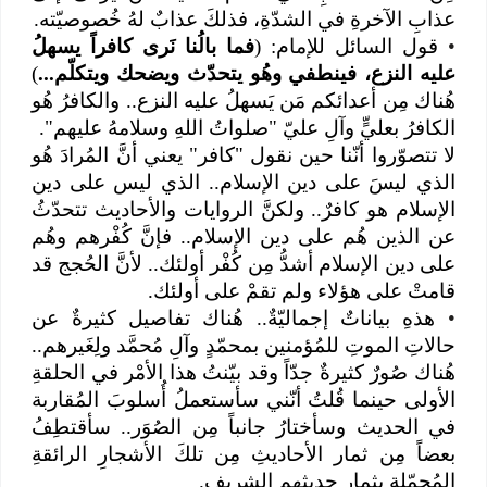
عذابِ الآخرةِ في الشدّةِ، فذلكَ عذابٌ لهُ خُصوصيّته.
•
قول السائل للإمام: (
فما بالُنا نَرى كافراً يسهلُ
عليه النزع، فينطفي وهُو يتحدّث ويضحك ويتكلّم...
)
هُناك مِن أعدائكم مَن يَسهلُ عليه النزع.. والكافرُ هُو
الكافرُ بعليٍّ وآلِ عليّ "صلواتُ اللهِ وسلامهُ عليهم".
لا تتصوّروا أنّنا حين نقول "كافر" يعني أنَّ المُرادَ هُو
الذي ليسَ على دين الإسلام.. الذي ليس على دين
الإسلام هو كافرٌ.. ولكنَّ الروايات والأحاديث تتحدّثُ
عن الذين هُم على دين الإسلام.. فإنَّ كُفْرهم وهُم
على دين الإسلام أشدُّ مِن كُفْر أولئك.. لأنَّ الحُجج قد
قامتْ على هؤلاء ولم تقمْ على أولئك.
•
هذهِ بياناتٌ إجماليّةٌ.. هُناك تفاصيل كثيرةٌ عن
حالاتِ الموتِ للمُؤمنين بمحمّدٍ وآلِ مُحمَّد ولِغَيرهم..
هُناك صُورٌ كثيرةٌ جدّاً وقد بيّنتُ هذا الأمْر في الحلقةِ
الأولى حينما قُلتُ أنّني سأستعملُ أُسلوبَ المُقاربة
في الحديث وسأختارُ جانباً مِن الصُوَر.. سأقتطِفُ
بعضاً مِن ثمار الأحاديثِ مِن تلكَ الأشجارِ الرائقةِ
المُحمّلةِ بثمار حديثهم الشريف.