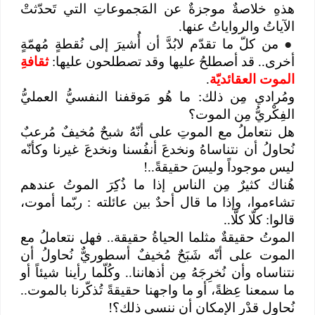
هذهِ خلاصةٌ موجزةٌ عن المَجموعاتِ التي تَحدّثتْ
الآياتُ والرواياتُ عنها.
●
من كلّ ما تقدّم لابُدَّ أن أُشيرَ إلى نُقطةٍ مُهمّةٍ
أخرى.. قد أصطلحُ عليها وقد تصطلحون عليها:
ثقافةِ
الموت العقائديّة
.
ومُرادي مِن ذلك: ما هُو مَوقفنا النفسيُّ العمليُّ
الفِكْريُّ مِن الموت؟
هل نتعاملُ مع الموتِ على أنّهُ شبحٌ مُخيفٌ مُرعبٌ
نُحاولُ أن نتناساهُ ونخدعَ أنفُسنا ونخدعَ غيرنا وكأنّه
ليس موجوداً وليسَ حقيقةً..!
هُناك كثيرٌ مِن الناس إذا ما ذُكِرَ الموتُ عندهم
تشاءموا، وإذا ما قال أحدٌ بين عائلته : ربّما أموت،
قالوا: كلّا كلّا..
الموتُ حقيقةٌ مثلما الحياةُ حقيقة.. فهل نتعاملُ مع
الموت على أنّه شَبَحٌ مُخيفٌ أسطوريٌّ نُحاولُ أن
نتناساه وأن نُخرِجَهُ مِن أذهاننا.. وكُلّما رأينا شيئاً أو
ما سمعنا عِظةً، أو ما واجهنا حقيقةً تُذكّرنا بالموت..
نُحاول قدْر الإمكان أن ننسى ذلك؟!