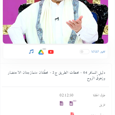
HD
تغيير الشاشة
دليل المسافر 04 - محطات الطريق ج2 - محطّتان متمازجتان الاحتضار
وزهوقُ الروح
02:12:50
طول الحلقة
HD
تنزيل