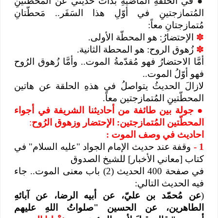
●
في الحلقةِ الماضيةِ بدأتُ حديثي عن المَحطَّتينِ
المُتمازجتينِ في أوّلِ هذا السَفَر.. مَحطّتانِ
مُتمازجتانِ معاً:
✽
الإحتضارُ: هو المحطّة الأولى.
✽
زُهوق الروح: هو المحطة الثانية.
أمَّا الاحتضارُ فهو مُقدّمةُ الموت.. وأمَّا زُهوق الرُوح
فهو أوّلُ الموت..
لازالَ الحديثُ يتواصلُ في هذهِ الحلقة عن هاتين
المحطّتينِ المُتمازجتين معاً.
●
جولة بين طائفة من أحاديثنا الشريفة
في أجواء
المحطّتين المُتمازجتين: الإحتضار وزهوق الرُوح
:
احاديث في وصف الموت :
1
-
وقفة عند حديث الإمام الجواد "عليه السلام" في
كتاب [معاني الأخبار] للشيخ الصدوق
في صفحة 400 الحديث (2) باب معنى الموت.. جاء
فيه الحديث التالي:
(
عن مُحمّد بن عليّ، عن أبيه الرضا، عن آبائهِ
الطاهرين، عن الحسين "صلواتُ اللهِ عليهم