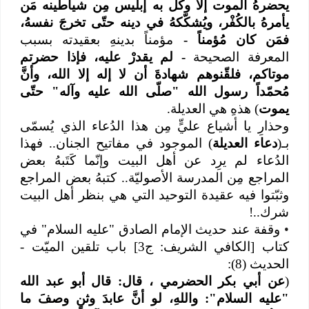
يحضرهُ الموت إلّا وكّل به إبليس مِن شياطينه مَن
يأمرهُ بالكُفْر، ويُشكّكهُ في دينه حتّى تخرجَ نفسهُ،
فمَن كان مُؤمناً -
مؤمناً بدينهِ بعقيدته بسبب
المعرفة الصحيحة
- لم يقدرْ عليه، فإذا حضرتم
موتاكم، فلقّنوهم شهادةَ أن لا إله إلا الله، وأنَّ
مُحمّداً رسول الله "صلّى‌ الله‌ عليه‌ وآله‌" حتّى
يموت
) هذهِ هي العديلة.
وحذارِ يا أشياع عليٍّ مِن هذا الدُعاء الذي يُسمّى
بـ(
دعاء العديلة
) الموجود في مفاتيح الجنان.. فهذا
الدُعاء لم يرِد عن أهل البيت وإنّما كَتَبهُ بعض
المراجع مِن المدرسة الأصوليّة.. كتبهُ بعض المراجع
وثبّتوا فيه عقيدة التوحيد التي هي بنظر أهل البيت
شرك..!
•
وقفة عند حديث الإمام الصادق "عليه السلام" في
كتاب [الكافي الشريف: ج3] باب تلقين الميّت -
الحديث (8):
(
عن أبي بكر الحضرمي ، قال: قال أبو عبد الله
"عليه‌ السلام": واللهِ، لو أنَّ عابدَ وثنٍ وصفَ ما