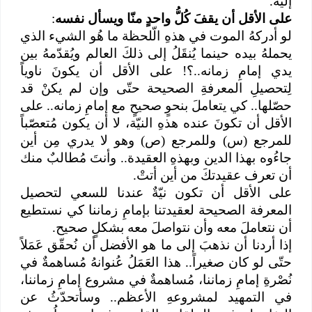
إليه.
على الأقل أن يقفَ كُلُّ واحدٍ منّا ويسأل نفسه
:
لو أدركهُ الموت في هذهِ الّلحظة ما هُو الشيء الذي
يحملهُ بيده حينما يُنقَلُ إلى ذلكَ العالم ويُقدّمهُ بين
يدي إمامِ زمانه..؟! على الأقل أن يكونَ ناوياً
لِتحصيلِ المعرفةِ الصحيحة حتّى وإن لم يكنْ قد
حصّلها.. كي يتعاملَ بنحوٍ صحيحٍ مع إمامِ زمانه.. على
الأقل أن تكونَ عنده هذهِ النيّة، لا أن يكون مُتعصّباً
للمرجع (س) وللمرجع (ص) وهو لا يدري مِن أين
جاءُوه بهذا الدين وبهذهِ العقيدة.. وأنتَ مُطالبٌ منك
أن تعرف عقيدتكَ من أين أتتْ.
على الأقل أن تكون نيّةٌ عندنا للسعي لتحصيل
المعرفة الصحيحة لعقيدتنا بإمامِ زماننا كي نستطيع
أن نتعاملَ معه وأن نتواصلَ معه بشكلٍ صحيح.
إذا أردنا أن نذهبَ إلى ما هو الأفضل أن نُحقّق عَمَلاً
حتّى لو كان صغيراً.. هذا العَمَلُ عُنوانهُ مُساهمةٌ في
نُصْرةِ إمامِ زماننا، مُساهمةٌ في مشروع إمامِ زماننا،
في التمهيد لمشروعهِ الأعظم.. وسأتحدّثُ عن