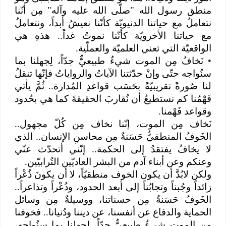
منطق رسول الله "صلّى الله عليه وآله" مِن أنّنا
نتعاملُ مع حياتنا الدنيويّة كأنّنا نعيشُ أبداً، ونتعاملُ
مع حياتنا الأخرويّة كأنّنا نموتُ غداً.. هذهِ هي
الواقعيّة التي تعني العلميّة والعملّية.
•
نَخافُ مِن الموت شيءٌ طبيعيٌّ جدّاً، لِجهلنا بما
سنُواجه حتّى وإنْ حدّثتنا الآياتُ والرواياتُ فإنّها تنقلُ
لنا صُورةً تقريبيّةً بحَسَب قواعدِ المُدارة.. ثُمَّ يأتي
فَهْمُنا كم نستطيعُ أن نُقاربَ الحقيقةَ كما هي بحُدود
وقواعد فَهْمنا.
نَخاف مِن الموت، إنّنا نخاف مِن كُلّ مجهول..
الخَوفُ المنطقيُّ حَسَنةٌ مِن محاسنِ الإنسان.. الذي
لا يخافُ يفتقدُ إلى الحكمة.. إنّني أتحدّث عنّي
وعنكم وعن أبناء آدم من البشر العاديّين التُرابيّين.
ولكن لابُدَّ أن يكون الخوف منطقيّاً، لا أن يكونَ ذُعْراً
زائداً وجُبناً وتجابُناً إلى أبعد الحدود، وذُعْراً وتذاعراً..
الخَوفُ حَسَنةٌ مِن حسناتنا، ووسيلةٌ مِن وسائل
الحماية والدفاع عن أنفسنا، عن ديننا ودُنيانا.. فخوفنا
مِن الموت شيءٌ طبيعيٌّ جدّاً، لِجهلنا بِما سنُواجه،