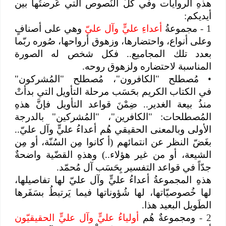
هذهِ الروايات وفي كُلِّ النُصوص التي عَرضتُها بين
أيديكم:
1
-
مجموعةُ
أعداءِ عليٍّ وآل عليّ
وهي على أصنافٍ
وعلى أنواع، واحتضارها، وزهوق أرواحها، صُوره ربّما
بعدد تلك المجاميع.. فكل شخص له الصورة
المناسبة لاحتضاره ولزهوق روحه.
•
مُصطلح "الكافرون"، مُصطلح "المُشركون"
في الكتاب الكريم بحَسَب مرحلة التأويل التي بدأتْ
منذُ بيعة الغدير.. ضِمْنَ قواعد التأويل فإنَّ هذهِ
المُصطلحات: "الكافرين"، "المُشركين" بالدرجة
الأولى وبالمعنى الحقيقي هُم أعداءُ عليٍّ وآل عليّ..
بغَضّ النظر عن انتمائهم (أ كانوا مِن السُنّة، أو مِن
الشيعة، أو من غير هؤلاء..) وهذهِ القضّية واضحةٌ
جدّاً في قواعد التفسير بِحَسَب آل مُحمّد.
هذهِ المجموعةُ أعداءُ عليٍّ وآل عليّ لها تفاصيلها،
لها خُصوصيّاتها، لها شُؤوناتها فيما يَرتبطُ بسَفَرها
الطَويل البعيد هذا.
2
-
ومجموعةٌ هُم
أولياءُ عليٍّ وآل عليٍّ الحقيقيّون