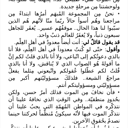
ولوحشتنا مِن مرحلةٍ جديدة.
•
نحنُ مِن المجموعة المُبهَم أمرُها ابتداءً مِن
مراجعنا وهُم أسوأ حالاً ربّما منّا لأنّهم هُم الذين
سبّبوا لنا هذا الحال.. موقفُهُم عسير.. يُغفَر للجاهل
سبعون ذنباً، ولا يُغفَرُ للعالم ذنبٌ واحد.
قد يقول قائلٌ لي
: أنت أيضاً معدودٌ في أهل العِلْم.
وأقول
: حتّى لو كُنتُ معدوداً في أهل العِلْم، فلا أنا
بالذي دعوتُكم إلى اتّباعي، ولا أنا بالذي قلتُ لكم إنَّ
ما أقولهُ هُو الصواب الذي لا يُناقش، ولا أنا بالذي
قُلتُ لكم عطّلوا عُقولكم واتّبعوني مِثلما يفعلُ
مراجعُ الشيعة.. فلذلكَ مسؤوليّتهم أكبر مِن
مسؤوليّتي ومسؤوليتكم أنتم.
•
فأن نخافَ مِن الموت فذلك أمرٌ حسن، ولكن
بحُدودٍ منطقيّة.. وفي الوقتِ الذي نخافهُ علينا أن
نتذكّره في المواطن المُهمّةِ التي يجبُ علينا أن
نتذكّر الموت فيها لأنّه سيكونُ مُنظّماً لحركتنا حينما
نصدمُ بحُقوقِ الآخرين.
حينما نُريدُ أن نُخطّط لِمشروعٍ كبير علينا أن نتذكّر