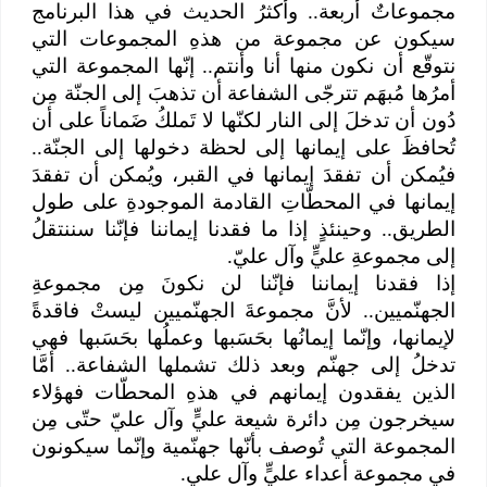
مجموعاتٌ أربعة.. وأكثرُ الحديث في هذا البرنامج
سيكون عن مجموعة من هذهِ المجموعات التي
نتوقّع أن نكون منها أنا وأنتم.. إنّها المجموعة التي
أمرُها مُبهَم تترجّى الشفاعة أن تذهبَ إلى الجنّة مِن
دُون أن تدخلَ إلى النار لكنّها لا تَملكُ ضَماناً على أن
تُحافظَ على إيمانها إلى لحظة دخولها إلى الجنّة..
فيُمكن أن تفقدَ إيمانها في القبر، ويُمكن أن تفقدَ
إيمانها في المحطّاتِ القادمة الموجودةِ على طول
الطريق.. وحينئذٍ إذا ما فقدنا إيماننا فإنّنا سننتقلُ
إلى مجموعةِ عليٍّ وآل عليّ.
إذا فقدنا إيماننا فإنّنا لن نكونَ مِن مجموعةِ
الجهنّميين.. لأنَّ مجموعةَ الجهنّميين ليستْ فاقدةً
لإيمانها، وإنّما إيمانُها بحَسَبها وعملُها بحَسَبها فهي
تدخلُ إلى جهنّم وبعد ذلك تشملها الشفاعة.. أمَّا
الذين يفقدون إيمانهم في هذهِ المحطّات فهؤلاء
سيخرجون مِن دائرة شيعة عليٍّ وآل عليّ حتّى مِن
المجموعة التي تُوصف بأنّها جهنّمية وإنّما سيكونون
في مجموعة أعداء عليٍّ وآل علي.