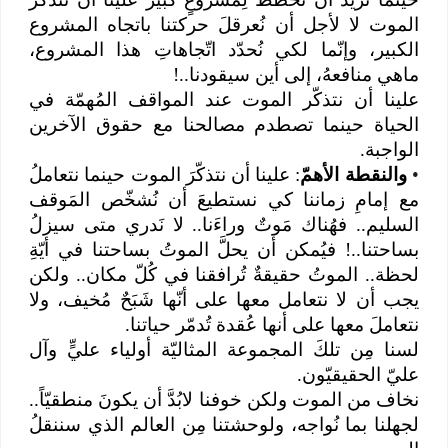
الموت لا لأجل أن نُعرقلَ حركتنا باتجاه المشروع
الكبير، وإنّما لكي نُحدّد اتّجاهاتِ هذا المشروع،
ماهي منافعهُ، إلى أين سيقودنا..!
علينا أن نتذكّر الموت عند المواقف المُهمّة في
الحياة حينما تصطدم مصالحنا مع حقوق الآخرين
الواجبة.
•
والنقطة الأهمّ
: علينا أن نتذكّرَ الموت حينما نتعاملُ
مع إمامِ زماننا كي نستطيعَ أن نُشخّص المَوقف
السليم.. فهُناك مَوتٌ وراءَنا.. لا نَدري متى سيزلُ
بساحتنا..! فيُمكن أن يحلَّ الموتُ بساحتنا في أيّةِ
لحظة.. الموتُ حقيقةٌ تُرافقنا في كُلّ مكان.. ولكن
يجب أن لا نتعامل معها على أنّها شَبَحٌ مُخيف، ولا
نتعاملَ معها على أنها عُقدة تُدمّر حياتنا.
لسنا مِن تلكَ المجموعة المثاليّة أولياء عليٍّ وآل
عليّ الحقيقيّون.
نخاف من الموت ولكن خوفنا لابُدَّ أن يكونَ منطقيّاً..
لجهلنا بما نُواجه، ولوحشتنا مِن العالم الذي سننقلُ