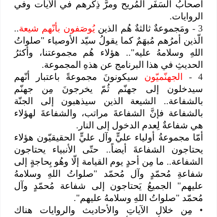
أصحابُ السَفَر المُريح ومرَّ ذِكْرهم في الآيات وفي
الروايات.
3
-
ومَجموعةٌ ثالثةٌ هُم الذين
يُوصَفون بأنّهم شيعة
..
الّذين أمرُهم مُبهَمٌ كما يقولُ سيّد الأوصياء "صلواتُ
اللهِ وسلامهُ عليه".. هؤلاء هُم مجموعتنا، وأكثرُ
الحديثِ في هذا البرنامج عن هذهِ المجموعة.
4
-
الجهنّميّون
سيكونونَ مجموعةً باعتبار أنّهم
سيدخلون إلى جهنّم ثُمّ يخرجونَ مِن جهنّم
بالشفاعة.. الشيعة الذين سيذهبون إلى الجنّة
بالشفاعة فإنَّ الشفاعةَ مراتب، والشفاعةَ لهؤلاء
هي شفاعةٌ لِعدم الدخول إلى النار.
أمّا مجموعةُ أولياء عليٍّ وآل عليٍّ الحقيقيّون هؤلاء
يحتاجون الشفاعةَ أيضاً.. حتّى الأنبياء يحتاجون
الشفاعة.. ما مِن أحدٍ يوم القيامة إلّا وهُو بِحاجةٍ إلى
شفاعةِ مُحمّدٍ وآل مُحمّد "صلواتُ اللهِ وسلامهُ
عليهم" الجميعُ يَحتاجون إلى شفاعة مُحمّدٍ وآل
مُحمّد "صلواتُ اللهِ وسلامهُ عليهم".
•
مِن خلال الآياتِ والأحاديث والروايات هناك