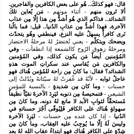
قال: فهو كذلكَ.. هُو على بعض الكافرين والفاجرين.
ألا تَرون منهم
- أثناء موتهم -
مَن يُعاين تلكَ
الشدائد.. فذاكم الذي هُو أشدُّ مِن هذا إلّا مِن عذاب
الآخرة، فهذا أشدُّ مِن عذابِ الدُنيا.. قيل: فما بالُنا
نَرى كافراً يسهلُ عليه النزع، فينطفي وهُو يتحدّث
ويضحك ويتكلّم
- يعني تُختصَرُ لهُ مرحلةُ الاحتضار
ومرحلةُ زهوق الرُوح كالشمعة إذا انطفأت -
وفي
المُؤمنين أيضاً مَن يكون كذلك، وفي المُؤمنين
والكافرين مَن يُقاسي عند سكراتِ الموت هذهِ
الشدائد؟ فقال: ما كانَ مِن راحة للمُؤمن هُناك فهو
عاجلُ ثوابه
- لأنّهُ قد غُفرتْ لهُ سيّئاتهُ وبُدّلتْ إلى
حسنات -
وما كان مِن شديدةٍ
- بالنسبة للمؤمن
الشيعي -
فتمحيصهُ مِن ذنوبه ليَرِدَ الآخرةَ نقيّاً نظيفاً
مُستحقّاً لثوابِ الأبد لا مانع لهُ دونه، وما كانَ مِن
سهولةٍ هُناك على الكافر فَلِيُوفّى أجْرَ حسناتهِ في
الدُنيا
- إذا كان عنده مِن حسنات -
ليَرِدَ الآخرة
وليسَ لَهُ إلّا ما يُوجِبُ عليه العِقاب، وما كانَ مِن
شِدّةٍ على الكافر هُناك فهو ابتداءُ عقاب الله لهُ بعد