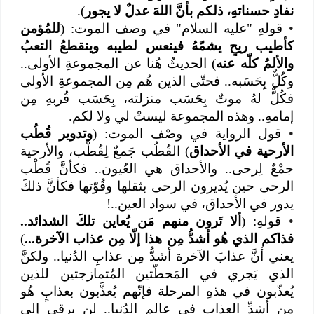
نفادِ حسناتهِ، ذلكم بأنَّ اللهَ عدلٌ لا يجور
).
•
قولهِ "عليه السلام" في وصف الموت: (
للمُؤمن
كأطيب ريحٍ يشمّهُ فينعس لطيبه وينقطعُ التعبُ
والألمُ كلّه عنه
)
الحديثُ هُنا عن المجموعةِ الأولى..
وكُلٌّ بِحَسَبه.. فحتّى الذين هُم مِن المجموعةِ الأولى
فكُلٌّ لهُ موتٌ بِحَسَب منزلته، بِحَسَب قُربهِ مِن
إمامهِ.. وهذه المجموعة ليستْ لي ولا لكم.
•
قول الرواية في وصْف الموت: (
وتدوير قُطُب
الأرحية في الأحداق
) القُطُب جَمعٌ لِقُطْب، والأرحية
جمْعٌ لِرحى.. والأحداق هي العُيون.. فكأنَّ قُطْب
الرحى حين يُديرون الرحى بثقلها وقُوّتها فكأنَّ ذلكَ
يدور في الأحداق، في سواد العين..!
•
قولهِ: (
ألا تَرون منهم مَن يُعاين تلكَ الشدائد..
فذاكم الذي هُو أشدُّ مِن هذا إلّا مِن عذاب الآخرة...
)
يعني أنَّ عذابَ الآخرة أشدُّ مِن عذابِ الدُنيا.. ولكنَّ
الذي يَجري في المَحطّتين المُتمازجتين للذين
يُعذّبون في هذهِ المرحلة فإنّهم يُعذَّبون بعذابٍ هُو
مِن أشدِّ العذابِ في عالم الدُنيا.. لن يرقى إلى