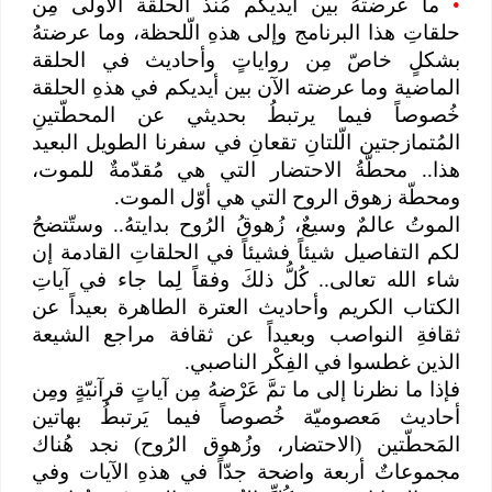
•
ما عرضتهُ بين أيديكم مُنذ الحلقة الأولى مِن
حلقاتِ هذا البرنامج وإلى هذهِ الّلحظة، وما عرضتهُ
بشكلٍ خاصّ مِن رواياتٍ وأحاديث في الحلقة
الماضية وما عرضته الآن بين أيديكم في هذهِ الحلقة
خُصوصاً فيما يرتبطُ بحديثي عن المحطّتينِ
المُتمازجتين الّلتانِ تقعانِ في سفرنا الطويل البعيد
هذا.. محطّةُ الاحتضار التي هي مُقدّمةٌ للموت،
ومحطّة زهوق الروح التي هي أوّل الموت.
الموتُ عالمٌ وسيعٌ، زُهوقُ الرُوح بدايتهُ.. وستّتضحُ
لكم التفاصيل شيئاً فشيئاً في الحلقاتِ القادمة إن
شاء الله تعالى.. كُلُّ ذلكَ وفقاً لِما جاء في آياتِ
الكتاب الكريم وأحاديث العترة الطاهرة بعيداً عن
ثقافةِ النواصب وبعيداً عن ثقافة مراجع الشيعة
الذين غطسوا في الفِكْر الناصبي.
فإذا ما نظرنا إلى ما تمَّ عَرْضهُ مِن آياتٍ قرآنيّةٍ ومِن
أحاديث مَعصوميّة خُصوصاً فيما يَرتبطُ بهاتين
المَحطّتين (الاحتضار، وزُهوق الرُوح) نجد هُناك
مجموعاتٌ أربعة واضحة جدّاً في هذهِ الآيات وفي