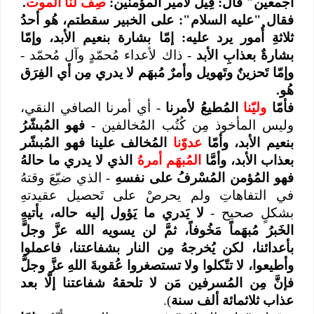
أجمعين" قال: قِيلَ لأمير المؤمنين:
صِفْ لنا الموت
.
فقال "عليه السلام": على الخبير سقطتم، هُو أحدُ
ثلاثةِ أُمور يرد عليه: إمّا بشارة بنعيم الأبد، وإمّا
بشارةٌ بعذابِ الأبد
- ذاك لأعداء مُحمّدٍ وآل مُحمّد -
وإمّا تَحزينٌ وتَهويل وأمرٌ مُبهَم لا يدري مِن أي الفِرَق
هُو.
فأمّا
وليّنا
المُطيعُ لأمرنا
- أي أمرنا الصافي النقي،
وليس المأخوذ مِن كُتُب المُخالفين -
فهو المُبشّرُ
بنعيم الأبد، وأمّا
عدوّنا
المُخالف علينا فهو المُبشّر
بعذاب الأبد، وأمَّا
المُبهَم أمرهُ
الذي لا يدري ما حالهُ
فهو المُؤمن المُسْرفُ على نفسهِ
- الذي ضيّعَ وقتهُ
في التفاهاتِ ولم يحرصْ على تَحصيل عقيدتهِ
بشكلٍ صحيح -
لا يَدري ما يَؤول إليه حاله، يأتيهِ
الخَبرُ مُبهَماً مَخُوفاً،
ثمَّ لن يسويه الله عزَّ وجلَّ
بأعدائنا، لكن يُخرجهُ مِن النار بشفاعتنا، فاعملوا
وأطيعوا، لا تتّكلوا ولا تستصغروا عُقوبةَ اللهِ عزَّ وجلَّ
فإنَّ مِن المُسرفين مَن لا تلحقهُ شفاعتنا إلّا بعد
عذاب ثلاثمائة ألف سنة
).