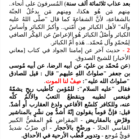
بعد عذاب ثلاثمائة ألف سنة
) المُسرفونَ على أنحاء..
مِنهم مَن هُو هكذا، ومِنهم مَن يدخُلُ الجنّة
بالشفاعةِ، لأنَّ الشفاعةَ كما قال "صلّى اللهُ عليه
وآله" لأهل الكبائر مِن أُمّتي.. وأكبرُ الكبائر وأساسُ
الكبائر وأصْلُ الكبائر هُو الإعراضُ عن الفِكْر الصافي
لِمُحمّدٍ وآل مُحمّد.. هَذهِ أُمّ الكبائر.
2
-
حديث آخر عن إمامنا الجواد في كتاب [معاني
الأخبار] للشيخ الصدوق.
(
عن مُحمّد بن عليّ، عن أبيه الرضا، عن أبيه مُوسى
بن جعفر "صلواتُ اللهِ عليهم" قال : قيل للصادق
"صلواتُ الله عليه":
صِفْ لنا الموت
.
فقال "عليه السلام": للمُؤمن كأطيب ريحٍ يشمّهُ
فينعس لطيبه وينقطعُ التعبُ والألمُ كلّه
عنه، وللكافر كلسْع الأفاعي ولدغ العقارب أو أشدّ.
قيل: فإنَّ قوماً يقولون إنّهُ أشدُّ مِن نشْرٍ بالمناشير
وقرْضٍ بالمقاريض
- المِقراض هُو المقصُّ الكبير
القاسي الحادّ -
ورضْخٍ بالأحجار
- أي ضرْبٌ شديدٌ
قويٌّ مُوجع -
وتدوير قُطب الأرحية في الأحداق.