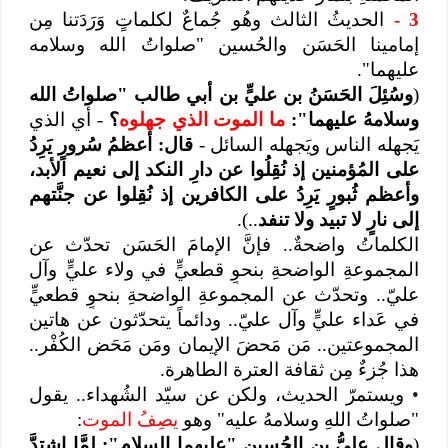
3
-
الحديثُ الثالث وهُو جُماعٌ لكلماتٍ وَرَدَتنا مِن
إمامينا الحَسَن والحُسين "صلواتُ الله وسلامه
عليهما".
(
وسُئِلَ الحَسَنُ بن عليٍّ بن أبي طالب "صلواتُ الله
وسلامهُ عليهما":
ما الموت الذي جهلوه
؟
- أي الذي
يَجهله الناس ويَجهله السائل -
قال: أعظمُ سُرورٍ يَرِدُ
على المُؤمنين إذ نُقِلُوا عن دارِ النكد إلى نعيم الأبد،
وأعظم ثُبورٍ يَرِدُ على الكافرين إذ نُقِلوا عن جنَّتهم
إلى نارٍ لا تبيد ولا تنفد
..).
الكلماتُ واضحةٌ.. فإنَّ الإمامَ الحَسَن تحدّث عن
المجموعةِ الواضحةِ بنحوٍ قطعيٍّ في ولاء عليٍّ وآل
عليّ.. و
تحدّث عن المجموعةِ الواضحةِ بنحوٍ قطعيٍّ
في عَداء عليٍّ وآل عليّ.. ودائماً يتحدّثون عن هاتين
المجموعتين.. مَن مَحضَ الإيمان ومَن مَحَض الكُفْر..
هذا جُزءٌ مِن ثقافة العترة الطاهرة.
•
ويستمرّ الحديث، ولكن عن سيّد الشُهداء.. يقول
"صلواتُ اللهِ وسلامهُ عليه" وهو
يصِفُ الموت
:
(
وقال عليُّ بن الحُسين "عليهما السلام": لمَّا اشتدَّ