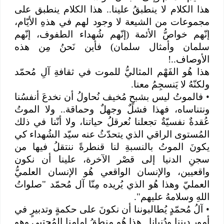
هذا الكلام لا ينطبقُ علينا.. هذا الكلام ينطبق على
مجموعات من الشيعة لا وجود لهم في هذهِ الأيّام،
إنّهم خواصُّ الأئمة (إنّهم شُهداء الطفوف، إنّهم
سلمان وأمثال سلمان) فأين نَحنُ مِن هذه
الأوصاف..!
هذا هُو الفَهْم المثاليُّ للموت في ثقافةِ آلِ مُحمّد
ولكنّهُ لا يَنسجِمُ معنا.
•
فالموتُ ليس بشبحٍ مُخيف نُحاولُ أن نخدعَ أنفسُنا
ونتناساه، فهذا فشلٌ وجهلٌ وحماقة.. ولا الموتُ
عُقدةٌ نفسيّةٌ تجعلنا نُعرقلُ حياتنا، ولا أنّنا في ذلك
المُستوى الراقي الذي يتحدّثُ عنه سيّد الشُهداء كي
يكونَ الموتُ بالنسبةِ لنا قنطرةً ننتقلُ فيها من
سجنِ الدنيا إلى قصْر الآخرة، علينا أن نكون
واقعيين، والإنسان الواقعي هُو الإنسان العلميُّ
العمليّ وهذا هُو الذي يُريده مِنّا آل مُحمّد "صلواتُ
اللهِ وسلامهُ عليهم".
•
آلُ مُحمّدٍ يُطالبوننا أن نكونَ على حكمةٍ وتدبيرٍ في
أمور ديننا ودُنيانا.. هذا هُو منطقُ إمامنا المُجتبى وهو