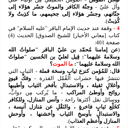
وآل عليّ -
وجنّة الكافر والموتُ جسْر هؤلاء إلى
جنّاتهم، وجسْر هؤلاء إلى جحيمهم، ما كذِبتُ ولا
كُذِبتْ
).
4
-
وقفة عند حديث الإمام الباقر "عليه السلام" في
كتاب
[معاني الأخبار] للشيخ الصدوق] الحديث (4)
صفحة
401:
(
عن إمامنا مُحمّد بن عليّ الباقر "صلواتُ الله
وسلامهُ عليهما": قِيل لعليّ بن الحُسين "صلواتُ
الله وسلامهُ عليهما":
ما الموت
؟
قال: للمُؤمن كنزع ثيابٍ وسخة قملة
- الثياب التي
تنتشرُ فيها حشرات القُمّل القذرة -
وفكِّ قيودٍ
وأغلالٍ ثقيلة ، والاستبدالِ بأفخر الثياب وأطيبها
روائح وأوطئ المراكب
- ما يُركب مِن دوابٍّ،
ووسائل نقل أكثرها راحة -
وآنس المنازل، وللكافر
كخَلْع ثيابٍ فاخرةٍ ، والنَقْلِ عن مَنازل أنيسة ،
والاستبدالِ بأوسخِ الثياب وأخشنها ، وأوحشِ
المنازل وأعظمِ العذاب
).