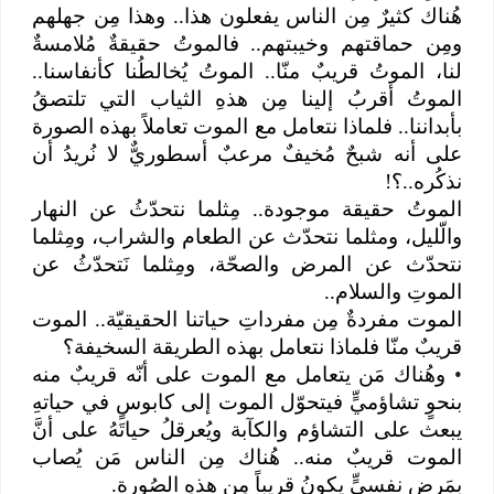
هُناك كثيرٌ مِن الناس يفعلون هذا.. وهذا مِن جهلهم
ومِن حماقتهم وخيبتهم.. فالموتُ حقيقةٌ مُلامسةٌ
لنا، الموتُ قريبٌ منّا.. الموتُ يُخالطُنا كأنفاسنا..
الموتُ أقربُ إلينا مِن هذهِ الثياب التي تلتصقُ
بأبداننا.. فلماذا نتعامل مع الموت تعاملاً بهذه الصورة
على أنه شبحٌ مُخيفٌ مرعبٌ أسطوريٌّ لا نُريدُ أن
نذكُره..؟!
الموتُ حقيقة موجودة.. مِثلما نتحدّثُ عن النهار
والّليل، ومثلما نتحدّث عن الطعام والشراب، ومِثلما
نتحدّث عن المرض والصحّة، ومِثلما نَتحدّثُ عن
الموتِ والسلام..
الموت مفردةٌ مِن مفرداتِ حياتنا الحقيقيّة.. الموت
قريبٌ منّا فلماذا نتعامل بهذه الطريقة السخيفة؟
•
وهُناك مَن يتعامل مع الموت على أنّه قريبٌ منه
بنحوٍ تشاؤميٍّ فيتحوّل الموت إلى كابوسٍ في حياتهِ
يبعث على التشاؤم والكآبة ويُعرقلُ حياتَهُ على أنَّ
الموت قريبٌ منه.. هُناك مِن الناس مَن يُصاب
بمَرضٍ نفسيٍّ يكونُ قريباً مِن هذهِ الصُورة.