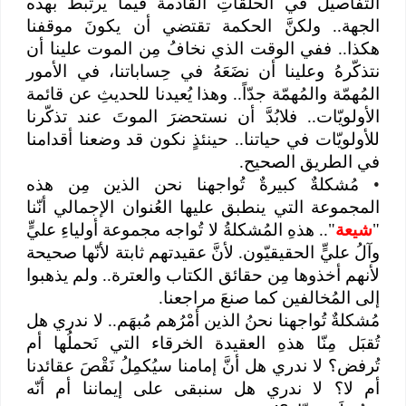
التفاصيل في الحلقاتِ القادمة فيما يرتبطُ بهذه
الجهة.. ولكنَّ الحكمة تقتضي أن يكونَ موقفنا
هكذا.. ففي الوقت الذي نخافُ مِن الموت علينا أن
نتذكّرهُ وعلينا أن نضَعَهُ في حِساباتنا، في الأمور
المُهمّة والمُهمّة جدّاً.. وهذا يُعيدنا للحديثِ عن قائمة
الأولويّات.. فلابُدَّ أن نستحضرَ الموتَ عند تذكّرنا
للأولويّات في حياتنا.. حينئذٍ نكون قد وضعنا أقدامنا
في الطريق الصحيح.
•
مُشكلةٌ كبيرةٌ تُواجهنا نحن الذين مِن هذه
المجموعة التي ينطبق عليها العُنوان الإجمالي أنّنا
"
شيعة
".. هذهِ المُشكلةُ لا تُواجه مجموعة أولياءِ عليٍّ
وآلُ عليٍّ الحقيقيّون. لأنَّ عقيدتهم ثابتة لأنّها صحيحة
لأنهم أخذوها مِن حقائق الكتاب والعترة.. ولم يذهبوا
إلى المُخالفين كما صنعَ مراجعنا.
مُشكلةٌ تُواجهنا نحنُ الذين أمْرُهم مُبهَم.. لا ندري هل
تُقبَل مِنّا هذهِ العقيدة الخرقاء التي نَحملُها أم
تُرفض؟ لا ندري هل أنَّ إمامنا سيُكمِلُ نَقْصَ عقائدنا
أم لا؟ لا ندري هل سنبقى على إيماننا أم أنّه