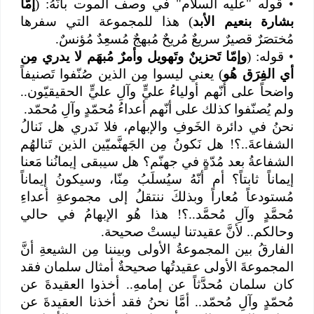
•
قوله "عليه السلام" في وصف الموت بأنّهُ: (
إمّا
بشارة بنعيم الأبد
) هذا للمجموعة التي سفرها
مُختصَرٌ قصيرٌ سريعٌ مُريحٌ مُبهجٌ مُسعِدٌ مُؤنسٌ.
•
قوله: (
وإمّا تَحزينٌ وتَهويل وأمرٌ مُبهَم لا يدري مِن
أي الفِرَق هُو
) يعني ليسوا مِن الذين صُنّفوا تَصنيفاً
واضحاً على أنّهم أولياءُ عليٍّ وآلِ عليٍّ الحقيقيّون..
ولم يُصنّفوا كذلك على أنّهم أعداءُ مُحمّدٍ وآلِ مُحمّد.
نحنُ في دائرة الخَوفِ والإبهام، فلا نَدري هل نَنالُ
الشفاعةَ..؟! هل نَكونُ مِن الجَهنَّميّين الذين تَنالهُم
الشفاعةُ بعد مُدّةٍ في جهنّم؟ هل سيبقى إيمانُنا مَعنا
إيماناً ثابتاً؟ أم أنّهُ سيُسلَبُ مِنّا، وسيكونُ إيماناً
مُستودعاً مُعاراً وبذلكَ ننتقلُ إلى مجموعةِ أعداءِ
مُحمَّدٍ وآلِ مُحمَّد..؟! هذا هُو الإبهامُ في حالي
وحالكم.. لأنَّ عقيدتنا ليستْ صحيحة.
الفارقُ بين المجموعةُ الأولى وبيننا مِن الشيعةِ أنَّ
المجموعةَ الأولى عقيدتُها صحيحةٌ أمثال سلمان فقد
كان سلمان مُحدَّثاً عن إمامهِ.. أخذوا العقيدةَ عن
مُحمّدٍ وآلِ مُحمّد.. أمَّا نحنُ فقد أخذنا العقيدةَ عن