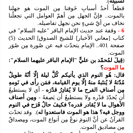
لسبيله
).
قطعاً أحدُ أسبابِ خَوفنا مِن الموت هو جهلنا
بالموت.. فإنَّ الجهل مِن أهمّ العوامل التي تجعلُنا
نخاف من أيّ شيءٍ نحن نجهل تفاصيله.
6
-
وقفة عند حديث الإمام الباقر "عليه السلام" في
كتاب [معاني الأخبار] للشيخ الصدوق] الحديث (5)
صفحة 401.. الإمام يتحدّث فيه عن صُورة مِن صُوَر
الموت.
(
قِيلَ لمُحمّد بن عليٍّ "الإمام الباقر عليهما السلام":
ما الموت
؟
قال: هُو النوم الذي يأتيكم كُلَّ ليلة إلّا أنّهُ طويلٌ
مُدّتهُ لا يُنتَبهُ منهُ إلّا يوم القيامة، فمَن رأى في نَومهِ
مِن أصنافِ الفرح ما لا يُقادِرُ قدْرَه
- أي لا يستطيعُ
أن يُحدّدَ قدْره ولا يستطيعُ أن يَصِفهُ -
ومِن أصناف
الأهوال ما لا يُقادر قدره؟ فكيفَ حالُ فَرَح في النوم
ووجل فيه؟ هذا هو الموت فاستعدوا له
).
وقد تحدّث
القرآنُ عن أنَّ النومَ نوعٌ مِن أنواع الموت، ومِصداقٌ
مِن مصاديق الموت.