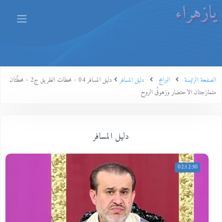
يازهراء
الصفحة الرئيسة
البرامج
دليل المسافر
دليل المسافر 04 - محطات الطريق ج2 - محطّتان
متمازجتان الاحتضار وزهوقُ الروح
دليل المسافر
02:12:50