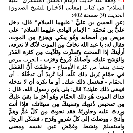
5
-
وقفة عند حديث الإمام الحسن العسكري "عليه
السلام" في كتاب [معاني الأخبار] للشيخ الصدوق]
الحديث (9) صفحة 402:
(
عن الحسن بن عليٍّ "عليهما السلام" قال: دخل
عليُّ بن مُحمّد " الإمام الهادي عليهما‌ السلام" على
مريض مِن أصحابه وهُو يبكي ويجزع مِن الموت،
فقال له: يا عبد الله تخافُ مِن الموت لأنّك لا تعرفه،
أرأيتكَ إذا اتّسختَ وتَقذّرتَ وتَأذّيتَ مِن كثرة القَذَر
والوَسَخ عليك، وأصابكَ قُروحٌ وجَرَب
- الجرب مرض
جلدي ينشأ من كثرة الأوساخ -
وعلمْتَ أنَّ الغَسْل
في حمّامٍ يُزيل ذلك كلّه، أما تُريدُ أن تدخُلَهُ
- أي
الحمّام -
فتغسل ذلك عنك.. أو ما تكره أن لا تدخله
فيبقى ذلك عليك؟ قال: بلى يابن رسول الله. قال :
فذاك الموت هُو ذلك الحمّام وهُو آخرُ ما بقيَ عليكَ
مِن تمحيص ذُنوبك وتنقيتكَ مِن سيئاتك، فإذا أنتَ
وردتَ عليه وجاوزتَهُ فقد نجوتَ مِن كلّ غمٍّ وهمٍّ
وأذىً ، ووصلتَ إلى كلّ سُرورٍ وفَرَح ، فسَكَن الرجل
واستسلمَ ونشط وغمّض عين نفسه ومضى