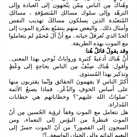
وهُناك مِن الناس مِمّن يتّجهون إلى العبادة وإلى
التزهّد وإلى سلوك مسالكِ المُتصوّفةِ ، مسالكِ
المُتعبّدة الذين يسلكون مسالكَ تهذيب النفس
وأمثال ذلك.. والبعض منهم يتشبّع بفكرةِ الموت إلى
الحدّ الذي تُعرقلُ حياته.. مع أنَّ آلَ مُحمّدٍ لم يتعاملوا
مع الموت بهذه الطريقة.
وقد يقولُ قائلٌ هُنا
:
أنَّ هُناك أدعيةً كثيرة ورواياتٌ تُوحي بهذا المعنى..
وأقول: هُناك صِنْفٌ مِن الناس بحاجةٍ إلى وعْظٍ
وتذكير بهذا المُستوى.
أكثرُ الناس لا يفهمونَ الحقائق وإنّما يقتربون منها
على أساس الخوفِ والذُعْر.. فماذا يصنعُ الأئمة
"صلواتُ الله عليهم"؟ وخطاباتهم هي خطابات
المُداراة.
هل نتعامل مع الموتِ وفقاً لرؤية الحُسين مِن أنّ
الموت قنطرةٌ من البؤس إلى النعماء، ومن
السجون إلى القصور؟ من أنّ الموت جسرٌ إلى
النعيم الدائم وإلى الجنان الواسعة..؟!