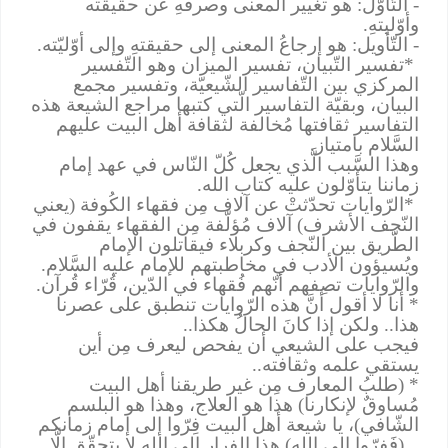
- التَّأوّل: هو تغيير المعنى وصرفهِ عن حقيقته
وأوّليتهِ
.
- التّأويل: هو إرجاعُ المعنى إلى حقيقتهِ وإلى أوّليّته
.
*تفسير التّبيان، تفسير الميزان وهو التّفسير
المركزي بين التّفاسير الشّيعيّة، وتفسير مجمع
البيان، وبقيّة التفاسير الّتي كتبها مراجع الشيعة هذه
التفاسير ثقافتها مُخالفة لثقافة أهل البيت عليهم
السَّلام بامتياز
.
وهذا السَّبب الَّذي يجعل كُلّ النّاس في عهد إمام
زماننا يتأوّلون عليه كتاب الله
.
*الرّوايات تحدّثتْ عن آلاف مِن فقهاء الكُوفة (يعني
النّجف الأشرف) آلاف مُؤلّفة مِن الفقهاء يقفون في
الطّريق بين النّجف وكربلاء فيقاتلون الإمام
ويُسيؤون الأدب في مخاطبتهم للإمام عليه السَّلام
.
والرّوايات تصِفهم أنّهم فُقهاء في الدّين، قُرّاء قُرآن
.
* أنا لا أقول أنَّ هذه الرّوايات تنطبق على عصرنا
هذا.. ولكن إذا كانَ الحالُ هكذا
..
فيجب على الشيعي أن يفحص ليعرف مِن أين
يستقي علمه وثقافته
..
* (طلبُ المعارف مِن غير طريقنا أهل البيت
مُساوقٌ لإنكارنا) هذا هو العلاج، وهذا هو البلسم
الشّافي
)،
يا شيعة أهل البيت فِرّوا إلى إمام زمانكم
.. (فَفِرّوا إلى الله) هذا الفِرار إلى الله لا يتحقّق إلَّا