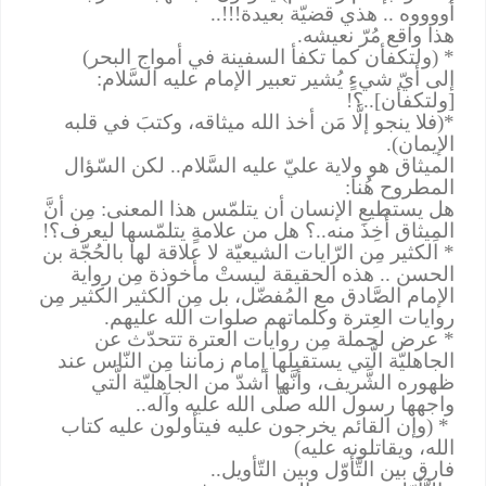
أووووه .. هذي قضيّة بعيدة
..!!!
هذا واقع مُرّ نعيشه
.
* (ولتكفأن كما تكفأ السفينة في أمواج البحر)
إلى أيّ شيءٍ يُشير تعبير الإمام عليه السَّلام:
[ولتكفأن]..؟
!
*(فلا ينجو إلَّا مَن أخذ الله ميثاقه، وكتبَ في قلبه
الإيمان).
الميثاق هو ولاية عليّ عليه السَّلام.. لكن السّؤال
المطروح هُنا
:
هل يستطيع الإنسان أن يتلمّس هذا المعنى: مِن أنَّ
المِيثاق أُخِذَ منه..؟ هل من علامةٍ يتلمّسها ليعرف؟
!
* الكثير مِن الرّايات الشيعيّة لا علاقة لها بالحُجّة بن
الحسن .. هذه الحقيقة ليستْ مأخوذة مِن رواية
الإمام الصَّادق مع المُفضّل، بل مِن الكثير الكثير مِن
روايات العِترة وكلماتهم صلوات الله عليهم
.
* عرض لجملة مِن روايات العترة تتحدّث عن
الجاهليّة الَّتي يستقبلها إمام زماننا مِن النّاس عند
ظهوره الشَّريف، وأنَّها أشدّ من الجاهليّة الَّتي
واجهها رسول الله صلَّى الله عليه وآله
..
) *
وإن القائم يخرجون عليه فيتأولون عليه كتاب
الله، ويقاتلونه عليه)
فارق بين التَّأوّل وبين التّأويل
..