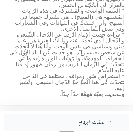
بالفرار إلى الحُجّة بن الحسن
.
* السِّمة الواضحة والمُشتركة في هذه الرّايات
المُشتبهة هي (المنهج) .. هي تشترك جميعاً في
المنهج، وإن اختلفتْ في القيادات وفي الشعارات
وفي بعض التّفاصيل الأخرى
.
* قراءة حديث الإمام الرّضا عن الدّجال الشّيعي،
والدّجال الَّذي تُحدّثنا عنه رواياتُ العِترة هو زعيم
ديني وسياسي في نفس الوقت. وأنا هُنا لا أتحدّث
عن شخص بعينه، وإنّما هو حديث عن البلد الأوّل في
الجغرافيا المهدويّة، والرّوايات الواردة فيه والَّتي
تتحدّث في الزّمان القريب مِن زمان ظُهور إمامنا
عليه السَّلام
.
* استعراض صُور ومواقف مختلفة في الدّاخل
تتحدّث في هذا الجوّ جوّ الدّجال الشيعي، وتُشير
إليه
.
وللحديث بقيّة مُهمَّة جدّاً جدّاً
.
حلقات البرنامج