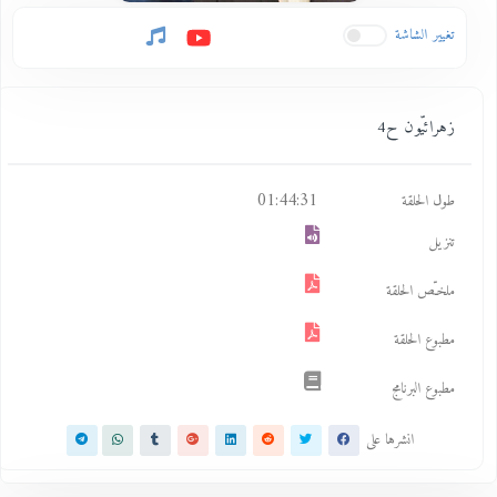
تغيير الشاشة
زهرائيّون ح4
01:44:31
طول الحلقة
تنزيل
ملخـّص الحلقة
مطبوع الحلقة
مطبوع البرنامج
انشرها على