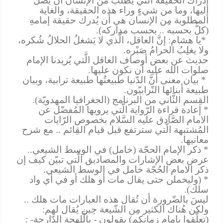
إدراك الحقيقة الَّتي يُطلب من الإنسان أن يصلَ
إليها، وما من شيءٍ وراء هذه الحقيقة
،
والغاية
المطلوبة مِن الإنسان هي أن يُدرك حقيقة إمامهِ
(كلٌّ بحسبه .. بحسب مداركه)
.
*يا هشام: إنَّ العاقل، الَّذي لا يَشغلُ الحلالُ شُكره،
ولا يغلِبُ الحرامُ صَبْره.
حديث عن بعض أوصاف العاقل الَّتي يُريدنا الإمام
صلوات الله عليه أن نكون عليها
.
*
بيان معنى أنَّ الدّنيا طبيعتُها طبيعة ترابية، وبيان
طبيعة أبنائها التّرابيّون
.
القِسم الثَّاني من البرنامج (الجغرافيا المهدويّة)
.
* إعادة قراءة الرّواية الَّتي يرويها المُفضّل عن
الامام الصَّادق عليه السَّلام بخصوص الرّايات
المُشتبهة الّتي سترتفع قبل قيام القِائم .. مع شرح
معانيها.
* ذكر الإمام الحجّة (خامل) في الوسط الشيعي..
عرض بعض الإشارات والمصاديق الَّتي تبيّن كيف إن
ذكر الامام الحُجّة خامل في الوسط الشيعي.
* (وليخملن حتى يقال مات أو هلك أو في أي واد
سلك).
ليسَ بالضّرورة أن تُقال هذه العبارات مات هلك ..
ولكن هُناك الكثير مِن الشّيعة حِين يُقال لهم
:
(تعلّقوا بإمام زمانكم) يقولون - بالَّلهجة الدّارجة- :