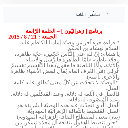
ملخـّص الحلقة
برنامج [ زهرائيّون ] – الحلقة الرّابعة
الجمعة : 21 / 8 / 2015
* قراءة جزء آخر مِن وصيّة إمامنا الكاظم
عليه
السلام
لهشام بن الحكم
:
يا هشام: إنَّ لله على النَّاس حُجّتين، حجّة ظاهرة،
وحجّة باطنة، فأمَّا الظَّاهرة فالرُّسل والأنبياء
والأئمّة، وأمَّا الباطنة فالعقول).هذا التّقسيم تقسيمٌ
عُرفي (في العُرف العام يُقال لبعض الأشياء ظاهرة
والأخرى باطنة)
.
*الوصيّة لا تتحدّث عن كلّ معنى تُطلق عليه كلمة
العقل
.
فالعقل في الّلغة له دلالة، وعند المُتكلّمين له دلالة،
وعند المُتصّوفة له دلالة
.
العقل الّذي تتحدّث عنه هذه الوصيّة الشَّريفة هو
العقل المُنضبط بالثّقافة الزّهرائيّة المهدويّة
.
)
بيان معنى لمصطلح الثقافة الزهرائية المهدوية
(
*حين تنضبط العقول بثقافة آل محمَّد تتمكّن مِن