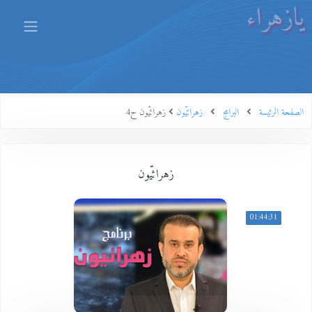
يازهراء
الصفحة الرئيسة
البرامج
زهرائيّون
زهرائيّون ح4
زهرائيّون
01:44:31