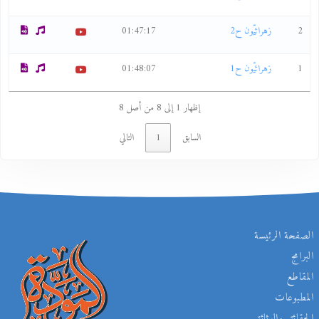
2
زهرائيّون ح2
01:47:17
1
زهرائيّون ح1
01:48:07
إظهار 1 إلى 8 من أصل 8
السابق
1
التالي
الصفحة الرئيسة
البرامج
المقاطع
المطبوعات
الحقائق والوثائق