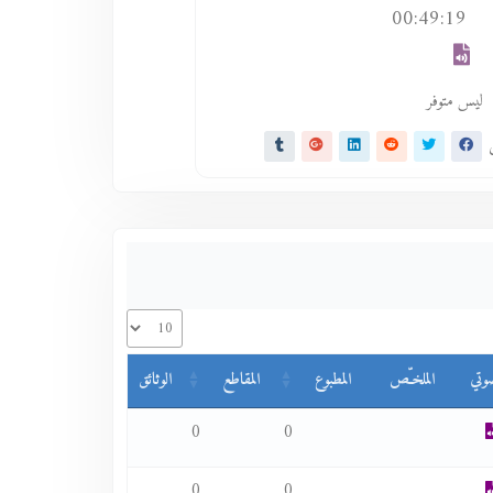
00:49:19
ليس متوفر
ى
وتي
الملخـّص
المطبوع
المقاطع
الوثائق
0
0
0
0