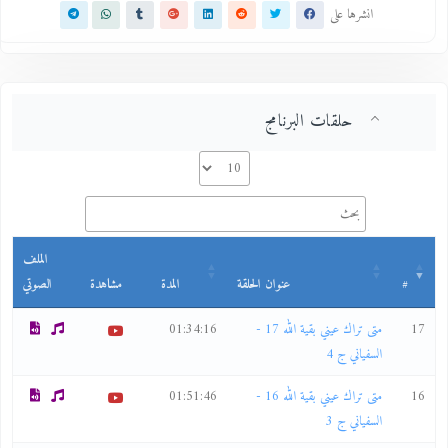
انشرها على
حلقات البرنامج
الملف
#
عنوان الحلقة
المدة
مشاهدة
الصوتي
17
متى تراك عيني بقية الله 17 -
01:34:16
السفياني ج 4
16
متى تراك عيني بقية الله 16 -
01:51:46
السفياني ج 3