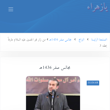
يازهراء
الصفحة الرئيسة
البرامج
مجالس صفر 1436هـ
من زار قبر الحسين عليه السلام عارفاً
بحقه 3
مجالس صفر 1436هـ
01:04:48