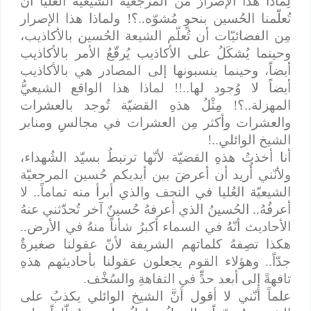
لِماذا هذا الإصرارُ من المرجعيّة الشيعيّة العُليا أن
تُعلّمنا الحُسين بنحوٍ مُشوّه..؟! ولماذا هذا الإصرار
مِن الفضائيّات أن تُعلّم الشيعة الحُسين بالأكاذيب،
وحينما يُشكَلُ على الأكاذيب يُرقّعُ الأمر بالأكاذيب
أيضاً، وحينما ينسبونها إلى المصادر هي بالأكاذيب
أيضاً لا وُجود لها..!! لماذا هذا الواقع الشيعيُّ
المهزلة..؟! مِثْلُ هذهِ القضيّة تُوجد بالعشرات
والعشرات وأكثر مِن العشرات في مجالسِ ومنابر
الشيخ الوائلي..!
أنا أخذتُ هذهِ القضيّة لأنّها ترتبطُ بسيّد الشُهداء،
ولأنّني أُريد أن أعرضَ بين أيديكم حُسين المرجعيّة
الشيعيّة العُليا في النجف والذي أبرأ منه تماماً.. لا
أعرفُهُ.. الحُسينُ الذي أعرفهُ حُسينٌ آخر تُحدّثني عنهُ
الأحاديث أنّهُ في السماء أكبرُ شأناً منهُ في الأرض..
هكذا تصِفهُ كلماتهم الشريفة لأنّ عقولنا صغيرةٌ
جدّاً.. وهؤلاء القوم يجعلون عقولنا بأحاديثهم هذهِ
تافهةً إلى أبعد حدٍّ في التفاهةِ والسُخْف.
علماً أنّني لا أقول أنَّ الشيخ الوائلي يكذبُ على