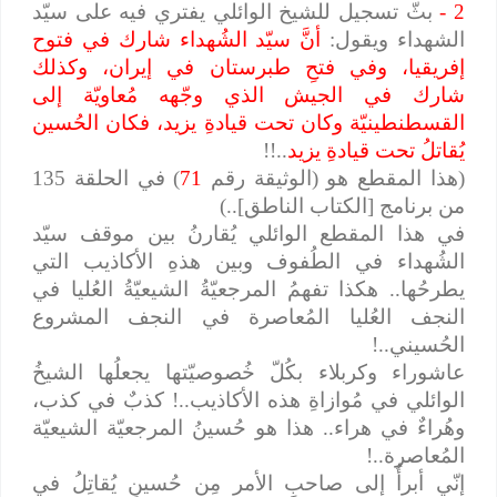
2 -
بثّ تسجيل للشيخ الوائلي يفتري فيه على سيّد
الشهداء ويقول:
أنَّ سيّد الشُهداء شارك في فتوح
إفريقيا، وفي فتحِ طبرستان في إيران، وكذلك
شارك في الجيش الذي وجّهه مُعاويّة إلى
القسطنطينيّة وكان تحت قيادةِ يزيد، فكان الحُسين
يُقاتلُ تحت قيادةِ يزيد
..!!
(هذا المقطع هو (الوثيقة رقم
71
) في الحلقة 135
من برنامج [الكتاب الناطق]..)
في هذا المقطع الوائلي يُقارنُ بين موقف سيّد
الشُهداء في الطُفوف وبين هذهِ الأكاذيب التي
يطرحُها.. هكذا تفهمُ المرجعيّةُ الشيعيّةُ العُليا في
النجف العُليا المُعاصرة في النجف المشروع
الحُسيني..!
عاشوراء وكربلاء بكُلّ خُصوصيّتها يجعلُها الشيخُ
الوائلي في مُوازاةِ هذه الأكاذيب..! كذبٌ في كذب،
وهُراءٌ في هراء.. هذا هو حُسينُ المرجعيّة الشيعيّة
المُعاصرة..!
إنّي أبرأُ إلى صاحبِ الأمر مِن حُسينٍ يُقاتِلُ في