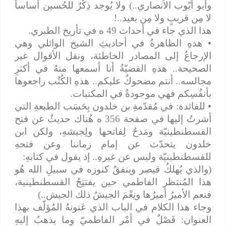
وأبو أيّوب الأنصاري..) ولا يُوجد ذِكْرٌ للحُسين أساساً
لا مِن قريبٍ ولا مِن بعيد..!
هذا الذي جاء في أحداث 49 ه في تأريخ الطبري.
• هذهِ الظاهرةُ في أحاديثِ الشيخ الوائلي وهي
الإرجاعُ إلى المصادر الخاطئة، ونقل الأقوال غير
الصحيحة.. هذهِ القضيّةُ أنا أسمعها منهُ في أكثرِ
مجالسه.. أنتم مضحوكٌ عليكم.. هذهِ الكُتُب راجعوها
بأنفُسِكم فهي موجودةٌ في المكتبات.
• للفائدة: في مُقدّمةِ بن خلدون بِحَسَب الطبعةِ التي
أشرتُ إليها في صفحة 356 ه هُناك حديثٌ عن فتح
القسطنطينيّة ومَدحٌ لِفاتحها ولِجيشهِ، ولكن ابن
خلدون يتحدّث عن إمام زماننا وعن فتحهِ
للقسطنطينيّة وليس عن غيرهِ.. إذ يقول في كتابهِ:
(والذي يُهلكُ قيصر وينفقُ كنوزه في سبيلِ الله هُو
هذا المُنتظر الفاطمي حين يفتتِحُ القسطنطينية،
فنعم الأميرُ أميرُها ونِعْمَ الجيشُ ذلك الجيش..)
وجاء هذا الكلام في الباب الذي عَنونهُ المُؤلّف بهذا
العنوان: فَصْلٌ في أمْر الفاطميّ وما يذهبُ إليهِ