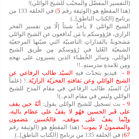
(التفسير المفضّل والمحبّب للشيخ الوائلي)!
(هذا المقطع هو (الوثيقة رقم
5
) في الحلقة 133 من
برنامج [الكتاب الناطق]..)
الشيخ الوائلي لا يأخذُ شيئاً إلّا مِن تفسير الفخر
الرازي، فرُؤوسكم يا مَن تُدافعون عن الشيخ الوائلي
مَشحونةٌ بالقذاراتِ الناصبيّة التي صبّتها المرجعيّة
الشيعيّة العُليا في رُؤوسكم مِن طَريق الشيخ
الوائلي، وسائر الخُطباء الذين يسيرون على نهجهِ
ومِن تلامذةِ مدرستهِ..!!
8 -
فيديو يتحدّث فيهِ
السيّد طالب الرفاعي عن
الشيخ الوائلي وعن ثقافتهِ الفخريّة الرازيّة
..! (علماً
أنّ السيّد طالب الرفاعي في مقام المدح للشيخ
الوائلي وليس في مقام الذم..)!
9 -
بث تسجيل للشيخ الوائلي يقول:
أنّهُ حين يقف
على قَبر الحسين فهُو لا يقفُ على عظام بالية،
وإنّما يقفُ على موقف، فالحُسين مَضمون
والمضمونُ لا يموت!
(هذا المقطع هو (الوثيقة رقم
67
) في الحلقة 135 من برنامج [الكتاب الناطق]..)