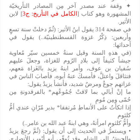
✦
وقفة عند مصدر آخر مِن المصادر التأريخيّة
المشهورة وهو كتاب [
الكامل في التأريخ: ج3
] لابن
الأثير.
في صفحة 314 يقول ابنُ الأثير: (ثُمّ دخلتْ سنة تسعٍ
وأربعين: ذِكْرُ غزوة القسطنطينيّة..) يقول في
أحداثها:
(في هذهِ السنة وقيل سنةُ خمسين سيّر مُعاوية
جيشاً كثيفاً إلى بلادِ الرُوم للغزاة، وجعلَ عليهم
سُفيان بن عوف، وأمر ابنهُ يزيد بالغَزاة مَعهم،
فتثاقلَ واعتلَّ، فأمسكَ عنهُ أبوه، فأصابَ الناسَ في
غزاتهم جوعٌ ومرضٌ شديد، فأنشأ يزيدُ يقول:
ما إنْ أبالي بما لاقتْ جُمُوعُهم* بالفرقدونةِ مِن
حُمّى ومِن مُومِ
إذا اتكأتُ على الأنماطِ مُرتفقا* بدير مُرّانِ عندي أمُّ
كلثوم
وأمُّ كلثوم امرأتهُ، وهي ابنةُ عبد الله بن عامر..)
• ويستمرُّ في الحديث إلى أن يقول: (ثُمَّ رجعَ يزيدُ
والجيشُ إلى الشام وقد تُوفّي أبو أيّوب الأنصاري