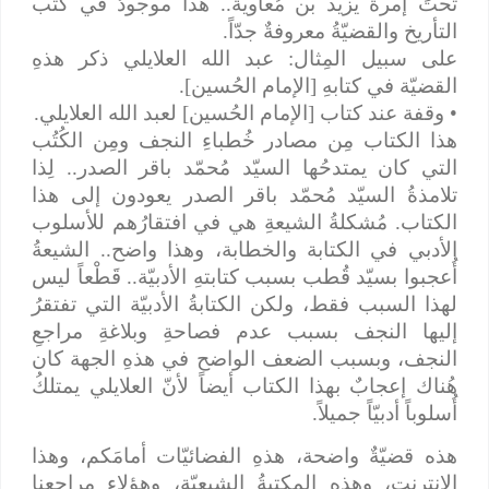
تحتَ إمرة يزيد بن مُعاوية.. هذا موجودٌ في كُتب
التأريخ والقضيّةُ معروفةٌ جدّاً.
على سبيل المِثال: عبد الله العلايلي ذكر هذهِ
القضيّة في كتابهِ [الإمام الحُسين].
• وقفة عند كتاب [الإمام الحُسين] لعبد الله العلايلي.
هذا الكتاب مِن مصادر خُطباءِ النجف ومِن الكُتُب
التي كان يمتدحُها السيّد مُحمّد باقر الصدر.. لِذا
تلامذةُ السيّد مُحمّد باقر الصدر يعودون إلى هذا
الكتاب. مُشكلةُ الشيعةِ هي في افتقارُهم للأسلوب
الأدبي في الكتابة والخطابة، وهذا واضح.. الشيعةُ
أُعجبوا بسيّد قُطب بسبب كتابتهِ الأدبيّة.. قَطْعاً ليس
لهذا السبب فقط، ولكن الكتابةُ الأدبيّة التي تفتقرُ
إليها النجف بسبب عدم فصاحةِ وبلاغةِ مراجعِ
النجف، وبسبب الضعف الواضح في هذهِ الجهة كان
هُناك إعجابٌ بهذا الكتاب أيضاً لأنّ العلايلي يمتلكُ
أُسلوباً أدبيّاً جميلاً.
هذه قضيّةٌ واضحة، هذهِ الفضائيّات أمامَكم، وهذا
الإنترنت، وهذهِ المكتبةُ الشيعيّة، وهؤلاء مراجعنا