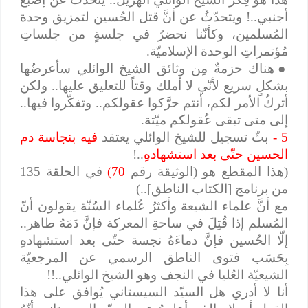
أجنبي..! ويتحدّثُ عن أنَّ قتل الحُسين لتمزيق وحدة
المُسلمين، وكأنّنا نحضرُ في جلسةٍ من جلساتِ
مُؤتمراتِ الوحدة الإسلاميّة.
●
هناك حزمةٌ مِن وثائق الشيخ الوائلي سأعرضُها
بشكلٍ سريع لأنّي لا أملك وقتاً للتعليق عليها.. ولكن
أتركُ الأمر لكم، أنتم حرَّكوا عقولكم.. وتفكّروا فيها..
إلى متى تبقى عُقولكم ميّتة.
5 -
بثّ تسجيل للشيخ الوائلي يعتقد
فيه بنجاسة دم
الحسين حتّى بعد استشهادهِ
..!
(هذا المقطع هو (الوثيقة رقم
70)
في الحلقة 135
من برنامج [الكتاب الناطق]..)
مع أنَّ علماء الشيعة وأكثرُ عُلماء السُنّة يقولون أنّ
المُسلم إذا قُتِلَ في ساحةِ المعركة فإنَّ دَمَهُ طاهر..
إلّا الحُسين فإنَّ دماءَهُ نجسة حتّى بعد استشهادهِ
بِحَسَب فتوى الناطق الرسمي عن المرجعيّة
الشيعيّة العُليا في النجف وهو الشيخ الوائلي..!!
أنا لا أدري هل السيّد السيستاني يُوافق على هذا