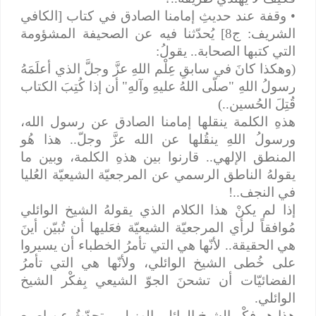
• وقفة عند حديثِ إمامنا الصادق في كتاب [الكافي
الشريف: ج8] يُحدّثنا فيه عن الصحيفة المشؤومة
التي كتبها الصحابة.. يقولُ:
(وهكذا كانَ في سابقِ عِلْم اللهِ عزَّ وجلَّ الذي أعلَمَهُ
رسولُ اللهِ "صلّى الله‌ُ عليه‌ِ وآلهِ" أن إذا كُتِبَ الكتاب
قُتِلَ الحُسين..)
هذهِ الكلمة ينقلها إمامنا الصادق عن رسول الله،
ورسولُ اللهِ ينقُلها عن الله عزَّ وجلّ.. هذا هُو
المنطق الإلهي.. قارنوا بين هذهِ الكلمة، وبين ما
يقولهُ الناطق الرسمي عن المرجعيّة الشيعيّة العُليا
في النجف..!
إذا لم يكنْ هذا الكلام الذي يقولهُ الشيخ الوائلي
مُوافقاً لرأي المرجعيّة الشيعيّة فعَليها أن تُبيّن أينَ
هي الحقيقة.. لأنّها هي التي تأمرُ الخطباء أن يسيروا
على خُطى الشيخ الوائلي، ولأنّها هي التي تأمرُ
الفضائيّات أن تشحنَ الجوّ الشيعي بِفكْر الشيخ
الوائلي.
هذا هو فِكْر الشيخ الوائلي الهزيل.. يتحدّثُ عن إصبع