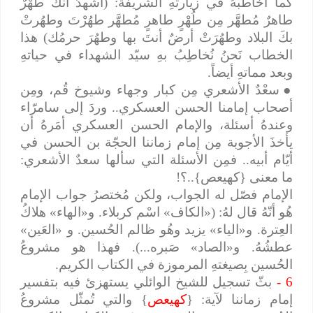
كما أُخاطبهُ في زيارتهِ الشريفة: (أشهدُ أنّكَ طُهْرٌ
طاهرٌ مُطهَّر مِن طُهْرٍ طاهرٍ مُطهَّر طهُرْتَ وطهُرتْ
بكَ البلاد وطهُرَتْ أرضٌ أنتَ بها وطهُرَ حرمُك) هذا
الخطاب نَحنُ نُخاطِبُ بهِ سيّد الشهداء في حياتهِ
وبعد مماتهِ أيضاً.
●
سعْدٌ الأشعري مِن كبار وجهاء وشيوخ قُم، ومِن
أصحاب إمامنا الحسن العسكري.. وردَ إلى سامرّاء
وعندهُ أسئلة، والإمام الحسن العسكري أمَرهُ أن
يأخذَ الأجوبة مِن إمام زماننا الحجّة بن الحسن في
أيّام أبيه.. فمِن الأسئلة التي سألها سعدٌ الأشعري:
ما معنى {كهيعص}..؟!
الإمام فصّل له الجواب، ولكن مُختصرُ جواب الإمام
هُو أنّهُ قال لهُ: («الكاف» اسْم كربلاء. و«الهاء» هلاكُ
العِترة. و«الياء» يزيد وهُو ظالم الحُسين. و «العَين»
عطشُهُ. و«الصاد» صَبره...). فهذا هو مشروعُ
الحُسين بِصيغتهِ المرموزة في الكتاب الكريم.
6 -
بثّ تسجيل للشيخ الوائلي يستهزئ فيه بتفسير
إمام زماننا لآية: {
كهيعص
} والتي تُمثّل مشروعُ