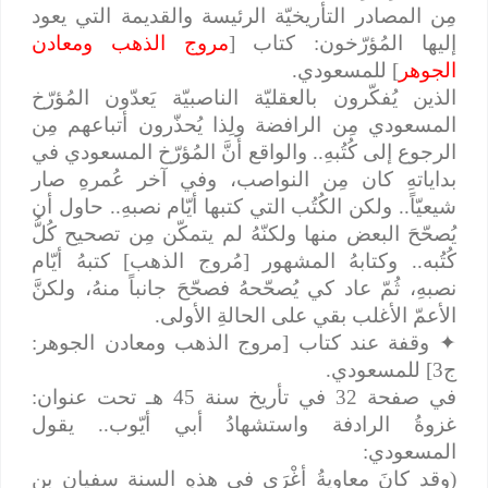
مِن المصادر التأريخيّة الرئيسة والقديمة التي يعود
إليها المُؤرّخون: كتاب [
مروج الذهب ومعادن
الجوهر
] للمسعودي.
الذين يُفكّرون بالعقليّة الناصبيّة يَعدّون المُؤرّخ
المسعودي مِن الرافضة ولِذا يُحذّرون أتباعهم مِن
الرجوع إلى كُتُبهِ.. والواقع أنَّ المُؤرّخ المسعودي في
بداياتهِ كان مِن النواصب، وفي آخر عُمرهِ صار
شيعيّاً.. ولكن الكُتُب التي كتبها أيّام نصبهِ.. حاول أن
يُصحّحَ البعض منها ولكنّهُ لم يتمكّن مِن تصحيح كُلُّ
كُتُبه.. وكتابهُ المشهور [مُروج الذهب] كتبهُ أيّام
نصبهِ، ثُمّ عاد كي يُصحّحهُ فصحّحَ جانباً منهُ، ولكنَّ
الأعمّ الأغلب بقي على الحالةِ الأولى.
✦
وقفة عند كتاب [مروج الذهب ومعادن الجوهر:
ج3] للمسعودي.
في صفحة 32 في تأريخ سنة 45 هـ تحت عنوان:
غزوةُ الرادفة واستشهادُ أبي أيّوب.. يقول
المسعودي:
(وقد كانَ معاويةُ أغْرَى في هذهِ السنة سفيان بن