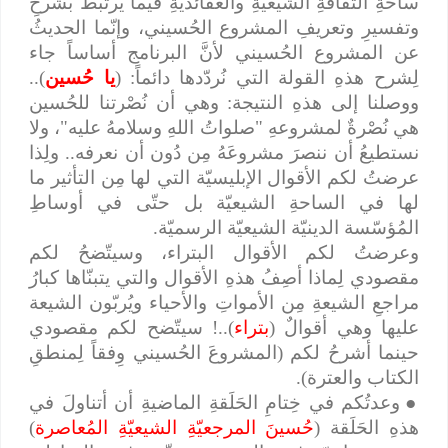
ساحةِ الثقافةِ الشيعيّةِ والعقائديّةِ فيما يرتبطُ بشرحِ
وتفسيرِ وتعريفِ المشروع الحُسيني، وإنّما الحديثُ
عن المشروع الحُسيني لأنَّ البرنامج أساساً جاء
لِشرح هذهِ القولة التي نُردّدها دائماً: (
يا حُسين
)..
ووصلنا إلى هذهِ النتيجة: وهي أن نُصْرتنا للحُسين
هي نُصْرةٌ لمشروعهِ "صلواتُ اللهِ وسلامهُ عليه"، ولا
نستطيعُ أن ننصرَ مشروعَهُ مِن دُون أن نعرفه.. ولِذا
عرضتُ لكم الأقوال الإبليسيّة التي لها مِن التأثير ما
لها في الساحةِ الشيعيّة بل حتّى في أوساطِ
المُؤسّسة الدينيّة الشيعيّة الرسميّة.
وعرضتُ لكم الأقوال البتراء، وسيتّضحُ لكم
مقصودي لِماذا أصِفُ هذهِ الأقوال والتي يتبنّاها كبارُ
مراجعِ الشيعةِ مِن الأمواتِ والأحياء ويُربّون الشيعة
عليها وهي أقوالٌ (
بتراء
)..! سيتّضح لكم مقصودي
حينما أشرحُ لكم (المشروعَ الحُسيني وِفقاً لِمنطقِ
الكتاب والعترة).
●
وعدتُكم في خِتامِ الحَلَقةِ الماضيةِ أن أتناولَ في
هذهِ الحَلَقة (
حُسينَ المرجعيّةِ الشيعيّةِ المُعاصرة
)