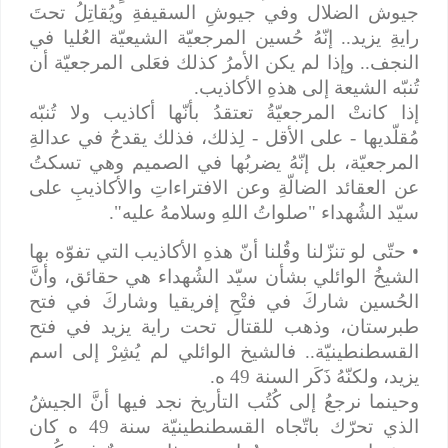
جيوش الضلال وفي جيوشِ السقيفةِ ويُقاتِلُ تحتَ
رايةِ يزيد.. إنّهُ حُسين المرجعيّة الشيعيّة العُليا في
النجف.. وإذا لم يكن الأمرُ كذلك فعَلى المرجعيّة أن
تُنبّه الشيعة إلى هذهِ الأكاذيب.
إذا كانتْ المرجعيّةُ تعتقدُ بأنّها أكاذيب ولا تُنبّه
مُقلّديها - على الأقل - لِذلك، فذلك يقدحُ في عدالةِ
المرجعيّة، بل إنّهُ يضربُها في الصميم وهي تسكتُ
عن العقائد الضالّةِ وعن الافتراءاتِ والأكاذيبِ على
سيّد الشُهداء "صلواتُ اللهِ وسلامهُ عليه".
• حتّى لو تنزّلنا وقُلنا أنّ هذهِ الأكاذيب التي تفوّه بها
الشيخُ الوائلي بشأن سيّد الشُهداء هي حقائق، وأنَّ
الحُسين شاركَ في فتْحِ إفريقيا وشاركَ في فتح
طبرستان، وذهب للقتال تحت راية يزيد في فتح
القسطنطينيّة.. فالشيخ الوائلي لم يُشِرْ إلى اسم
يزيد، ولكنّهُ ذَكَر السنة 49 ه.
وحينما نرجعُ إلى كُتُب التأريخ نجد فيها أنَّ الجيشُ
الذي تحرّك باتّجاه القسطنطينيّة سنة 49 ه كان