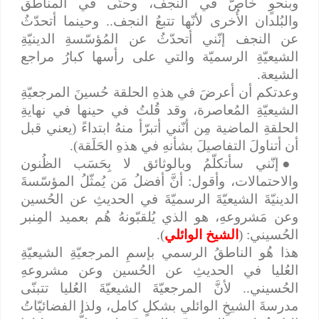
وبنحوٍ خاصّ في النجف، وحتّى في المناطق
والبُلدان الأُخرى لأنّها تتبعُ النجف.. وحينما أتحدّثُ
عن النجف إنّني أتحدّثُ عن المُؤسّسةِ الدينيّةِ
الشيعيّةِ الرسميّة والتي على رأسها كبارُ مراجع
الشيعة.
وعدتكم أن أعرضَ في هذهِ الحلقة حُسينَ المرجعيّةِ
الشيعيّةِ المُعاصرة، وقد قُلتُ في حينها في نهايةِ
الحلقةِ الماضية مِن أنّني أتبرّأ منهُ ابتداءً (يعني قبل
أن أتناولَ التفاصيلَ بشأنهِ في هذهِ الحَلَقة).
●
إنّني سأتكلّمُ وبالوثائق لا بِحَسَب الظُنون
والاحتمالات، وأقول: أنَّ أفضلُ مَن يُمثّلُ المؤسّسةَ
الدينيّةَ الشيعيّةَ الرسميّةَ في الحديثِ عن الحُسين
وعن مَشروعهِ، هو الذي يُلقبّونهُ هُم بعميد المِنبر
الحُسيني: (
الشيخ الوائلي
).
هذا هُو الناطقُ الرسمي بإسمِ المرجعيّةِ الشيعيّةِ
العُليا في الحديثِ عن الحُسين وعن مشروعهِ
الحُسيني.. لأنَّ المرجعيّةَ الشيعيّةَ العُليا تتبنّى
مدرسةَ الشيخِ الوائلي بشكلٍ كامل، ولذا الفضائيّاتُ