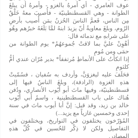
عوف العامري - أي أمرهُ بالغزو - وأمرهُ أن يبلغَ
الطوانة - وهي القسطنطينيّة - فأُصيبَ معهُ خَلْقٌ
مِن الناس، فَعمَّ الناسَ الحُزنُ بمَن أُصيب بأرضِ
الرُوم، وبلغَ معاويةُ أنّ يزيدَ ابنهُ لمَّا بَلَغَهُ خبرُهم وهُو
على شرابهِ مع ندمائه قال:
أهْوِنْ عليَّ بما لاقتْ جُموعهُمُ* يوم الطوانة من
حمَى ومن مُومِ
إذا اتكأتُ على الأنماطِ مُرتفقاً* بدير مُرّان عندي أمُّ
كلثومِ
فحَلَفَ عليه ليغزوَنَّ، وأردف به سُفيان ، فسُمّيتْ
هذهِ الغزوة (الرادفة)، وبلغَ الناسُ فيها إلى
قسطنطينيّة، وفيها ماتَ أبو أيّوب الأنصاري، ودُفن
هُناك على باب القسطنطينية ، واسمُ أبي أيّوب
خالد بن زيد، وقد قيل: إنَّ أبا أيوب ماتَ في سنة
إحدى وخمسين غازياً مع يزيد...)
المُؤرّخون يختلفون في التواريخ، ويختلفون في
التفاصيل ولكن لا ذِكْر للحُسين في كُلّ هذهِ
المصادر.