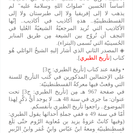
أساساً الحُسين "صلواتُ اللهِ وسلامهُ عليه" لم
يذهب لا إلى إفريقيا ولا إلى طبرستان ولا إلى
القسطنطينيّةِ.. هذهِ أكاذيب في أكاذيب.. إنّها
الأكاذيب التي تُريد المرجعيّةُ الشيعيّةُ العُليا في
النجف أن تُروّج بين الشيعة مِن طريق المنابر
الحُسينيّة التي تُسمى (البتراء).
◈
المصدر الثاني الذي أشار إليهِ الشيخُ الوائلي هُو
كتاب [
تأريخ الطبري
].
• وقفة عند كتاب [تأريخ الطبري: ج3]
على الإحتمالين المذكورين في كُتب التأريخ للسنة
التي وقعتْ فيها معركةُ القسطنطينيّة:
في صفحة 967 هـ مِن [تأريخ الطبري: ج3] تحت
عنوان: ما جرى في سنة 48 هـ.. لا يوجد أيُّ ذكْرٍ لِهذا
الموضوع.. راجعوا تأريخ الطبري بأنفسكم.
أمّا في سنة 49 ه ففي جملةِ أحداثها يقول الطبري:
(وفيها كانتْ غزوةُ يزيد بن مُعاوية الرُوم حتّى بَلَغ
قسطنطينيّة ومعهُ ابنُ عبّاس وابنُ عُمَر وابنُ الزُبير