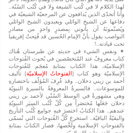
لهذا الكلام لا في كُتب الشيعة ولا في كُتُب السُنّة..
وأنا أتحدّى الذين يُدافعون عن المرجعيّة الشيعيّة في
دفاعها عن الشيخ الوائلي ويعبدون الشيخ الوائلي
ويُصنّمونَهُ أن يأتوني بِمصدرٍ واحدٍ من مصادرِ
النواصب يقول بأنَّ الإمام الحُسين قد فُتِحتْ إفريقيا
تحت قيادته..!
✦
ونفس الشيء في حديثهِ عن طبرستان هُناك
كتاب معروفٌ عند المُتخصّصين في بُحوث الفُتوحات
الإسلاميّة، هذا الكتاب بمثابةِ مُعجَم للفُتوحات
الإسلاميّة وهو كتاب [
الفتوحاتُ الإسلاميّة
] تأليف
أحمد بن زيني دحلان.. وقد عُرِفَ المُؤلّف باختصارهِ
للموسوعات.. فالسيرةُ المعروفةُ بالسيرةِ النبويّة
وهي مشهورةٌ في الوسط السُنّي لأحمد بن زيني
دحلان جَعَلَها مُختصَراً مِن كُلّ كُتُب السِيَر النبويّةِ
عندهم.. هذا الكتابُ اختصرَ فيهِ جوامِع كُتُب التأريخ
والبقيّةُ الباقيّة.. استخرجَ كُلَّ الفُتوحات التي تُسمّى
بالفتوحاتِ الإسلامية ولَخَّصها، فصار الكتابُ بمثابةِ
مُعجمٍ للفتوحاتِ الإسلاميّة.