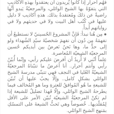
فهُم أحرار إذا كانوا يُريدون أن يعتقدوا بهذهِ الأكاذيبِ
التي يتفوّهُ بها الشيخ الوائلي، والمرجعيّةُ يَبدو أنَّها
راضيةٌ عن ذلكَ ومُعتقدةٌ بذلك. هذهِ أكاذيب لا دليل
عليها في كُتُب أهل البيت ولا في حديثهم ولا في
رواياتهم أبداً.
●
مِن هُنا نبدأ: فَإنَّ المشروعَ الحُسينيّ لا نستطيعُ أن
نفهمَهُ مِن دُون أن نفهمَ شخصيّةَ سيّدِ الشُهداء ولو
إلى حدٍّ ما، وها نَحنُ نَعرضُ بين أيديكم حُسين
المرجعيّة الشيعيّة المُعاصرة.
عِلماً أنّني لا أُريدُ أن أفرضَ عليكم رأيي، وإنّما أُبيّنُ
رأيي وأنتم أحرار.. أنا أعرضُ ما تتبّناهُ المرجعيّةُ
الشيعيّةُ العُليا في النجف فهي تتبنّى مدرسةَ الشيخ
الوائلي بشكلٍ كامل.. وإلّا يجبُ عليها أن تُبيّن
للشيعةِ ما هُو المُوافقُ للعترةِ وما هو المُخالف فيما
يطرحهُ الشيخ الوائلي، وإلّا فَهذا تضليلٌ للشيعة إذا
لم تكنْ المرجعيّةُ الشيعيّة تُبيّن الأمر على الأقل
لِمُقلّديها.. خُصوصاً وهي تَحثُّ الشيعةَ على التمسّكِ
بمَنهج الشيخ الوائلي.