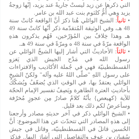
التي ذكرها عن زيد ليستْ جاريةً عند يزيد، إنّها زوجةُ
يزيد وهي أُمُّ كلثوم بنت عبد الله بن عامر.
•
ثانياً
: الشيخ الوائلي هُنا ذكرَ أنَّ الواقعة كانتْ سنة
48 هـ، وفي الوثيقة المُتقدّمة ذكر أنّها كانتْ سنة 49
هـ وهذا خِلافٌ بين المُؤرّخين، فَهُم يذكرون هذهِ
الواقعة مرّةً في سنة 48 ه ومرّةً في سنة 49 هـ.
•
ثالثاً
: الأحاديثُ التي أشار إليها الشيخُ الوائلي عن
رسول الله في مَدْح الجيش الذي يَغزو
القسطنطينيّة فهي في جُملة الأكاذيب والافتراءات
على رسول اللهِ "صلّى اللهُ عليه وآله" ولكنّ الشيخ
الوائلي يعتقدُ بها، في الوقتِ الذي يُضعّفُ ويُشكّكُ
بأحاديثِ العترة الطاهرة ويَصِفُ تفسير الإمام الحجّة
للآية {كهيعص} بأنّهُ كلامٌ صادرٌ مِن عجوزٍ مُخرّفة
وسأعرضُ لكم ذلك بعد قليل.
• الشيخ الوائلي ذكر في آخر حديثهِ مصادر وأرجعنا
إلى هذهِ المصادر التي تتحدّث عن هذا الموضوع: أنَّ
الحُسين قاتلَ في القسطنطينيّة، وقاتل في جيش
سُفيان بن عوف والتفاصيل التي أشارَ إليها.. فذكرَ