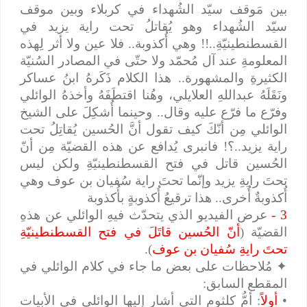
بين مَوقف سيّد الشُهداء في كربلاء وبين موقف
سيّد الشُهداء وهو يُقاتلُ تحت راية يزيد في
القسطنطينيّةِ..!! وهي أُكذوبة.. فلا عين ولا أثر لِهذه
المعلومةِ عند آل مُحمّد ولا حتّى في المصادر السُنيّة
الكثيرةِ والمشهورة.. هذا الكلام ذَكَرهُ ابنُ عساكر
ونَقَلَهُ عبداللهِ العلايلي، وهُنا اقتطَفَهُ وأخذهُ الوائلي
وفرّع ما فرّع عليه وقال.. وحينما أُشكِلَ على الشيخ
الوائلي مِن أنّكَ كيف تقول أنَّ الحُسين يُقاتِلُ تحت
راية يزيد..؟! فانبرى يُدافع عن هذه القضيّة مِن أنّ
الحُسين قاتل في فتح القسطنطينيّةِ ولكن ليس
تحتَ رايةِ يزيد وإنّما تحتَ راية سُفيان بن عوف وهي
أُكذوبةٌ أُخرى.. هذا ترقيعُ أُكذوبةٍ بأُكذوبة
3 -
عرض الفيديو الذي يتحدّث فيهِ الوائلي عن هذهِ
القضيّة (
أنّ الحُسين قاتَلَ في فتح القسطنطينيّةِ
تحتَ رايةِ سُفيان بن عوف
).
✦
مُلاحظات على بعض ما جاء في كلام الوائلي في
المقطع السابق:
•
أولاً
: أمُّ كلثوم التي أشار إليها الوائلي في الأبيات