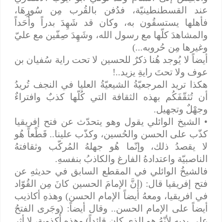
عند القسطنطينيّة، فدُفن بالقُرب مِن سُورِهَا،
فأهلها يستسقُون به، وكان قد شَهِدَ بدراً وأُحَداً
والمشاهدَ كلّها مع رسول الله، وشَهِدَ صِفّين مع عليّ
وغيرها مِن حُروبه...)
أيضاً لا يُوجد هُنا ذكرٌ للحسين لا تحت راية سُفيان بن
عوف ولا تحتَ رايةِ يزيد..!
هكذا تريد المرجعيّةُ الشيعيّةُ العليا في النجف تُريدُ
أن تُثقّفَكُم بهذه الثقافة التي كُلّها كذبٌ وافتراءٌ
وجهْلٌ وتجهيل.
• الشيخ الوائلي يقول وهو يتحدّث عن فتح إفريقيا
كذّب على الحسن والحُسين، وكذّب علينا.. قَطْعاً هُو
لا يقصدُ ذلك، وإنّما هُو جهلهُ المُركّب وثقافتهُ
الناصبيّة واعتدادهُ الفارغ والكاذبُ بنفسهِ.
فالشيخُ الوائلي في المقطع السابق في حديثهِ عن
فتح إفريقيا قال: (إنَّ الإمامَ الحسين كانَ مِن القُوّاد
في افريقيا، ومعهُ أيضاً الإمام الحسن) وهذهِ أكاذيب
أيضاً على الإمام الحسن.. وقال أيضاً: (وجَرى الفتحُ
على يديه لأنّهُ هو الذي كان قائداً) وهذهِ أُكذوبة، لا أثر