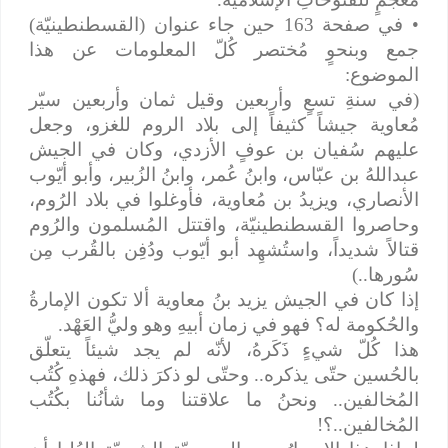
• في صفحة 163 حين جاء عنوان (القسطنطينيّة)
جمع وبنحوٍ مُختصر كُلّ المعلومات عن هذا
الموضوع:
(في سنةِ تسعٍ وأربعين وقيل ثمان وأربعين سيّر
مُعاوية جيشاً كثيفاً إلى بلاد الروم للغزو، وجعل
عليهم سُفيان بن عوفٍ الأزدي، وكان في الجيش
عبداللهُ بن عبّاس، وابنُ عُمر، وابنُ الزُبير، وأبو أيّوب
الأنصاري، ويزيدُ بن مُعاوية، فأوغلوا في بلاد الرُوم،
وحاصروا القسطنطينيّة، واقتتل المُسلمون والرُوم
قتالاً شديداً، واستُشهِد أبو أيّوب ودُفِن بالقُرب مِن
سُورها..)
إذا كان في الجيش يزيد بنُ معاوية ألا تكون الإمارةُ
والحُكومة له؟ فهو في زمان أبيهِ وهو وليُّ العَهْد.
هذا كُلّ شيءٍ ذَكَرهُ، لأنّه لم يجد شيئاً يتعلّق
بالحُسين حتّى يذكره.. وحتّى لو ذكرَ ذلك، فهذهِ كُتُب
المُخالفين.. ونحنُ ما علاقتنا وما شأنُنا بكُتُب
المُخالفين..؟!