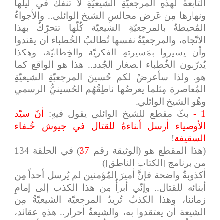
التابعةُ لهذهِ المرجعيّةِ الشيعيّةِ لا تنفكُّ في ليلها
ونهارها مِن عَرض مجالسِ الشيخ الوائلي.. والأجواءُ
المُحيطةُ بالمرجعيّةِ الشيعيّة كُلّها تتحرّكُ بهذا
الاتّجاه، والمرجعيّةُ نفسها تُطالبُ الخُطباء أن يقتدوا
وأن يسيروا بمَسيرتهِ الفكريّة والخِطابيّة، وهكذا
يُدرّبون الخُطباء الصغار الجُدد.. هذا هو الواقع كما
هو. ولذا سأعرضُ لكم حُسينَ المرجعيّةِ الشيعيّةِ
المُعاصرة مِثلما يعرضُها ناطِقُهُم الحُسينيُّ الرسمي
وهُو الشيخ الوائلي.
1 -
بثّ مقطع للشيخ الوائلي يقول فيهِ:
أنّ سيّد
الأوصياء أرسل أبناءهُ للقتال في جيوش خُلفاء
السقيفة
!
(هذا المقطع هو (الوثيقة رقم
37
) في الحلقة 134
من برنامج [الكتاب الناطق])
أكذوبةٌ واضحة فإنَّ أميرَ المُؤمنين لم يُرسل أحداً مِن
أبنائه للقتال.. وإنّي أبرأُ مِن هذا الكذب إلى إمامِ
زماننا، وهذا الكذبُ تُريدُ المرجعيّة الشيعيّةُ مِن
الشيعة أن يعتقدوا به، والشيعةُ أحرار.. هذهِ عقائد،