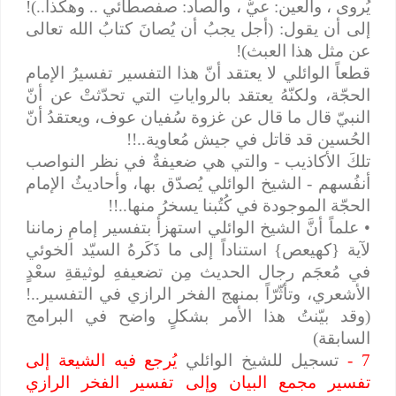
يُروى ، والعين: عيٌّ ، والصاد: صفصطائي .. وهكذا..)!
إلى أن يقول: (أجل يجبُ أن يُصانَ كتابُ الله تعالى
عن مثل هذا العبث)!
قطعاً الوائلي لا يعتقد أنّ هذا التفسير تفسيرُ الإمام
الحجّة، ولكنّهُ يعتقد بالرواياتِ التي تحدّثتْ عن أنّ
النبيّ قال ما قال عن غزوة سُفيان عوف، ويعتقدُ أنّ
الحُسين قد قاتل في جيش مُعاوية..!!
تلكَ الأكاذيب - والتي هي ضعيفةٌ في نظر النواصب
أنفُسهم - الشيخ الوائلي يُصدّق بها، وأحاديثُ الإمام
الحجّة الموجودة في كُتُبنا يسخرُ منها..!!
• علماً أنَّ الشيخ الوائلي استهزأ بتفسير إمامِ زماننا
لآية {كهيعص} استناداً إلى ما ذَكَرهُ السيّد الخوئي
في مُعجَم رجال الحديث مِن تضعيفهِ لوثيقةِ سعْدٍ
الأشعري، وتأثّرّاً بمنهج الفخر الرازي في التفسير..!
(وقد بيّنتُ هذا الأمر بشكلٍ واضح في البرامج
السابقة)
7 -
تسجيل للشيخ الوائلي
يُرجع فيه الشيعة إلى
تفسير مجمع البيان وإلى تفسير الفخر الرازي