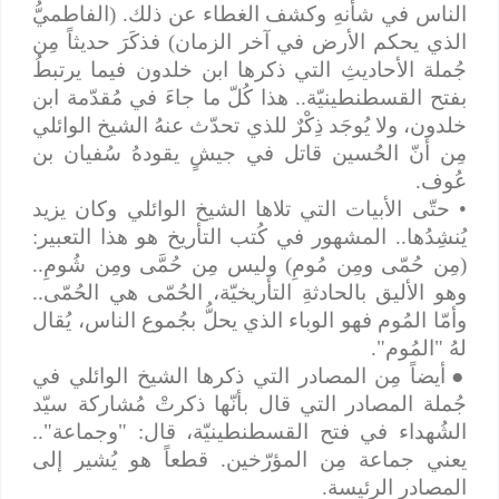
الناس في شأنهِ وكشف الغطاء عن ذلك. (الفاطميُّ
الذي يحكم الأرض في آخر الزمان) فذكَرَ حديثاً مِن
جُملة الأحاديثِ التي ذكرها ابن خلدون فيما يرتبطُ
بفتح القسطنطينيّة.. هذا كُلّ ما جاءَ في مُقدّمة ابن
خلدون، ولا يُوجَد ذِكْرٌ للذي تحدّث عنهُ الشيخ الوائلي
مِن أنّ الحُسين قاتل في جيشٍ يقودهُ سُفيان بن
عُوف.
• حتّى الأبيات التي تلاها الشيخ الوائلي وكان يزيد
يُنشِدُها.. المشهور في كُتب التأريخ هو هذا التعبير:
(مِن حُمّى ومِن مُومِ) وليس مِن حُمَّى ومِن شُومِ..
وهو الأليق بالحادثةِ التأريخيّة، الحُمّى هي الحُمّى..
وأمّا المُوم فهو الوباء الذي يحلُّ بجُموع الناس، يُقال
لهُ "المُوم".
●
أيضاً مِن المصادر التي ذكرها الشيخ الوائلي في
جُملة المصادر التي قال بأنّها ذكرتْ مُشاركة سيّد
الشُهداء في فتح القسطنطينيّة، قال: "وجماعة"..
يعني جماعة مِن المؤرّخين. قطعاً هو يُشير إلى
المصادر الرئيسة.