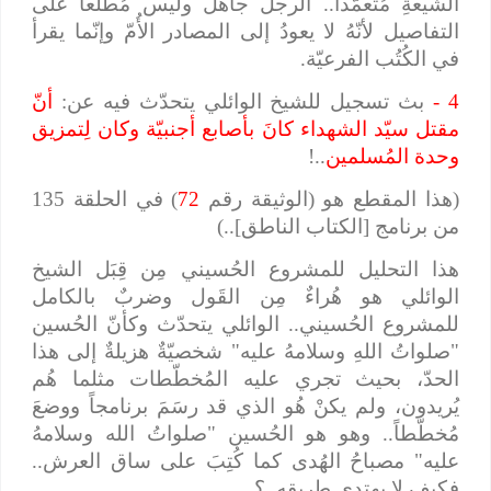
الشيعةِ مُتعمّداً.. الرجلُ جاهلٌ وليس مُطّلعاً على
التفاصيل لأنّهُ لا يعودُ إلى المصادر الأُمّ وإنّما يقرأ
في الكُتُب الفرعيّة.
4 -
بث تسجيل للشيخ الوائلي يتحدّث فيه عن:
أنّ
مقتل سيّد الشهداء كانَ بأصابع أجنبيّة وكان لِتمزيق
وحدة المُسلمين
..!
(هذا المقطع هو (الوثيقة رقم
72
) في الحلقة 135
من برنامج [الكتاب الناطق]..)
هذا التحليل للمشروع الحُسيني مِن قِبَل الشيخ
الوائلي هو هُراءٌ مِن القَول وضربٌ بالكامل
للمشروع الحُسيني.. الوائلي يتحدّث وكأنّ الحُسين
"صلواتُ اللهِ وسلامهُ عليه" شخصيّةٌ هزيلةٌ إلى هذا
الحدّ، بحيث تجري عليه المُخطّطات مثلما هُم
يُريدون، ولم يكنْ هُو الذي قد رسَمَ برنامجاً ووضعَ
مُخطّطاً.. وهو هو الحُسين "صلواتُ الله وسلامهُ
عليه" مصباحُ الهُدى كما كُتِبَ على ساق العرش..
فكيف لا يهتدي طريقه..؟