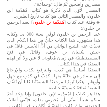
مصدرين واضحين ثُمّ قال: "وجماعة".
المصدر الأوّل الذي ذَكَرهُ هو كتاب: مُقدّمة ابن
خلدون، والمصدر الثاني هو: كتاب تأريخُ الطبري.
◈
وقفة عند كتاب [
مُقدّمة بن خلدون
] لعبد الرحمن
بن خلدون:
عبد الرحمن بن خلدون تُوفّي سنة 808 ه.. وكتابه
هذا مشهور.. هذا الكتاب خليٌّ مِن هذا الكلام الذي
تحدّثَ عنه الشيخ الوائلي مِن أنَّ الحُسين قاتلَ في
جيش سُفيان بن عوف، وقاتلَ في فتح
القسطنطينيّةِ في زمان مُعاوية.. لا عين ولا أثر لهذه
القضيّة في هذا الكتاب.
القضيّةُ أساساً هي كذب، والترقيع بكذب والإرجاعُ
إلى مصادر هي خليّةٌ منها.. كذبٌ في كذبٍ مع جهلٍ
وأوهام.. هكذا تُريدُ المرجعيّةُ الشيعيّةُ العُليا أن تُثقّف
الشيعةَ ثقافةً حُسينيّةً خالصة.
هذا هو كتابُ [المُقدّمة لإبن خلدون] وإذا وَجَد أحدٌ
منكم شيئاً أتمنّى أن يُخبرني بذلك، فإنّني أطلبُ
الحقيقة، وإنْ كانتْ القضّيةُ أكاذيب في أكاذيب..