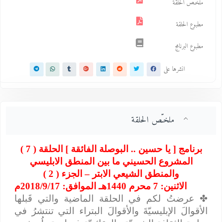
ملخـّص الحلقة
مطبوع الحلقة
مطبوع البرنامج
انشرها على
ملخـّص الحلقة
برنامج [ يا حسين .. البوصلة الفائقة ] الحلقة ( 7 )
المشروع الحسيني ما بين المنطق الابليسي
والمنطق الشيعي الابتر – الجزء ( 2 )
الاثنين: 7 محرم 1440هـ الموافق: 2018/9/17م
✤
عرضتُ لكم في الحلقة الماضية والتي قَبلها
الأقوالَ الإبليسيّةَ والأقوالَ البتراء التي تنتشرُ في