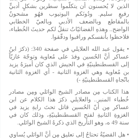
الذين لا يُحسنون أن يتكلّموا سطرين بشكلٍ أدبيٍّ
رفيعٍ سليم. ودُونَكم اليوتيوب فهُو مشحونٌ
بالمقاطع وبالضعف الأدبي وبالعيّ الخطابي
الواضح.. وهذهِ الفضائيّاتُ تنقلُ لكم حديثَ الخُطباء،
فلاحظوا بأنفسكم وراقبوا ودقّقوا.
• يقول عبد الله العلايلي في صفحة 340: (ذكرَ ابنُ
عساكر أنَّ الحُسين وفدَ على مُعاوية وتوجّهَ غازيّاً
إلى القسطنطينيّةِ في الجيش الذي كان أميرَهُ يزيد
بن مُعاوية وهي الغزوة الثانية - أي الغزوة الثانية
باتّجاهِ القسطنطينيّةِ -)
هذا الكتاب مِن مصادر الشيخ الوائلي ومِن مصادر
خُطباء المنبر.. والعلايلي ذكرَ هذا الكلام عن ابن
عساكر مِن أنّ الحُسين قاتل تحتَ رايةِ يزيد في
الغزوةِ الثانيةِ لفتح القسطنطينيّةِ، وذلك كان في
سنة 49 ه، وهو التأريخ الذي ذكرهُ الشيخ الوائلي.
• هل القضيّةُ تحتاجُ إلى تعليق مِن أنَّ الوائلي يُساوي