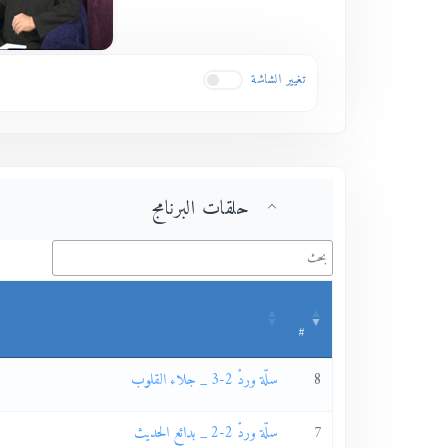
تغيير الشاشة
حلقات البرنامج
#
8
سلّة وردْ 2-3 _ جلاء القلوب
7
سلّة وردْ 2-2 _ بدائع الحديث