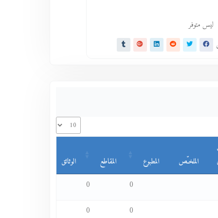
ليس متوفر
ى
الملخـّص
المطبوع
المقاطع
الوثائق
0
0
0
0