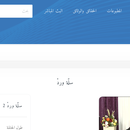
المطبوعات
الحقائق والوثائق
البث المباشر
سلّة وردْ
سلّة وردْ 2
طول الحلقة