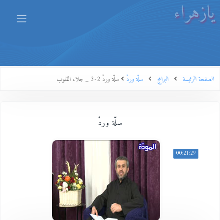
يازهراء
الصفحة الرئيسة
البرامج
سلّة وردْ
سلّة وردْ 2-3 _ جلاء القلوب
سلّة وردْ
00:21:29