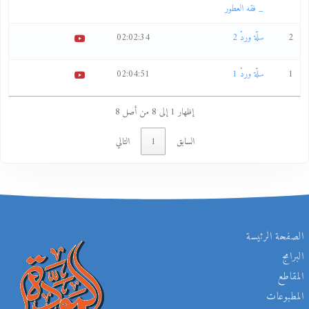
_ فقه العطور
2
سلّة وردْ 2
02:02:34
1
سلّة وردْ 1
02:04:51
إظهار 1 إلى 8 من أصل 8
السابق
1
التالي
الصفحة الرئيسة
البرامج
المقاطع
المطبوعات