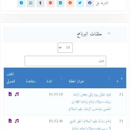
انشرها على
حلقات البرنامج
الملف
#
عنوان الحلقة
المدة
مشاهدة
الصوتي
32
قوله تعالى يوم ياتي بعض ايات
01:33:10
ربك...ميلاد إمام زماننا الحجة بن
الحسن صاحب الزمان عليه السلام
31
إمام زماننا عليه السلام الحق الذي
01:32:46
لا ريب فيه...ميلاد إمـام زمانـنا