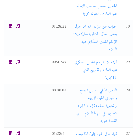
الحجة بن الحسـن صاحب الزمان
عليه السلام , شعبان هجرية
30
جواب عن سؤالين يدوران حول
01:28:22
بعض المعاني المتشابـهة...ليلة ميلاد
الإمام الحسن العسكري عليه
السلام
29
ليلة ميلاد الإمام الحسن العسكري
00:41:49
عليه السلام , 8 ربيع الثاني
11هجرية
28
التوفيق الالهي.. سبيل النجاح
00:00:00
والفوز في الحياة الدينية
والدنيوية...شهادة إمامنا الجواد
محمد بن علي عليهما السلام , ذي
القعدة هجرية
27
قوله تعالى الذين يتلون الكتاب...
01:28:41