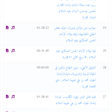
ريب فيه...ميلاد إمـام زمانـنا الحجة بن
الحسـن صاحب الزمان عليه السلام ,
شعبان هجرية
30
جواب عن سؤالين يدوران حول بعض
01:28:22
المعاني المتشابـهة...ليلة ميلاد الإمام
الحسن العسكري عليه السلام
29
ليلة ميلاد الإمام الحسن العسكري عليه
00:41:49
السلام , 8 ربيع الثاني 11هجرية
28
التوفيق الالهي.. سبيل النجاح والفوز في
00:00:00
الحياة الدينية والدنيوية...شهادة إمامنا
الجواد محمد بن علي عليهما السلام , ذي
القعدة هجرية
27
قوله تعالى الذين يتلون الكتاب... شهادة
01:28:41
إمامنا الجواد محمد بن علي عليهما السلام