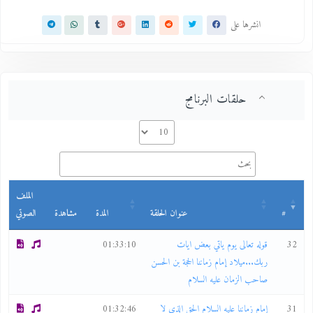
انشرها على
حلقات البرنامج
الملف
#
عنوان الحلقة
المدة
مشاهدة
الصوتي
32
قوله تعالى يوم ياتي بعض ايات
01:33:10
ربك...ميلاد إمام زماننا الحجة بن الحسن
صاحب الزمان عليه السلام
31
إمام زماننا عليه السلام الحق الذي لا
01:32:46