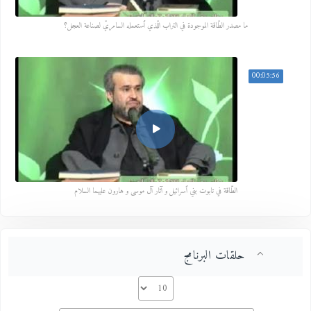
ما مصدر الطّاقة الموجودة في التراب اللّذي ٱستعمله السامريّ لصناعة العجل؟
00:05:56
الطّاقة في تابوت بني ٱسرائيل و آثار آل موسى و هارون عليهما السلام
حلقات البرنامج