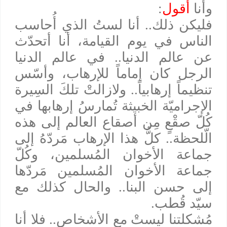
وأنا
أقول
:
فليكن ذلك.. أنا لستُ الذي أُحاسب
الناس في يوم القيامة، أنا أتحدّث
عن عالم الدنيا.. في عالم الدنيا
الرجل كان إماماً للإرهاب، وأسّس
تنظيماً إرهابياً.. ولازالتْ تلكَ السِيرة
الإجراميّة الخبيثة تُمارسُ إرهابها في
كُلّ صقْعٍ مِن أصقاع العالم إلى هذه
الّلحظة.. كلُّ هذا الإرهاب مَردّهُ إلى
جماعة الأخوان المُسلمين، وكُلّ
جماعة الأخوان المُسلمين مَردّها
إلى حسن البنا.. والحال كذلك مع
سيّد قُطب.
مُشكلتنا ليستْ مع الأشخاص.. فلا أنا