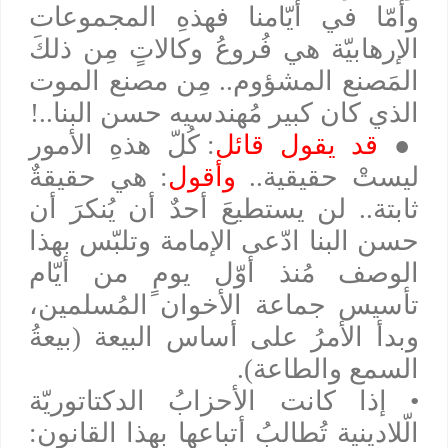
وأمّا في أيّامنا فهذهِ المجموعات
الإرهابيّة هي فُروعُ وكالاتٍ مِن ذلكَ
المَصنع المشؤوم.. مِن مصنع الموت
الذي كان كبير مُهندسيه حسن البنا..!
●
قد يقول قائل
: كُلّ هذهِ الأمور
ليستْ حقيقية..
وأقول
: هي حقيقةٌ
ثابتة.. لن يستطيعَ أحدٌ أن يُنكرَ أن
حسن البنا ادّعى الإمامة وتلبّس بهذا
الوصف مُنذ أوّل يومٍ من أيّام
تأسيس جماعة الأخوان المُسلمين،
وبدأ الأمرُ على أساس البيعة (بيعةُ
السمع والطاعة).
• إذا كانت الأحزابُ الدكتاتوريّة
الّلادينية تُطالبُ أتباعها بهذا القانون: