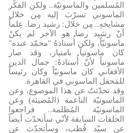
المُسلمين والماسونيّة.. ولكن الفكْر
الماسوني تسرّبَ إليه مِن خلال
مشايخهِ.. مِن خلال: رشيد رضا. عِلماً
أنّ رشيد رضا هو الآخر لم يكنْ
ماسونيّاً، ولكن أُستاذهُ "محمّد عبده"
كان ماسونياً بامتياز، وقد صار
ماسونياً لأنّ أُستاذهُ: جمال الدين
الأفغاني كان ماسونيّاً وكان رئيساً
للمَحفل الماسوني في القاهرة.
وقد تحدّثتُ عن هذا الموضوع، وعن
الماسونيّة الناعمة (المُضيئة) وعن
الماسونيّة المُظلمة.. فراجعوا
الحلقات السابقة لأنّي سأتحدّث أيضاً
عن سيّد قُطب، وسأتحدّث عن