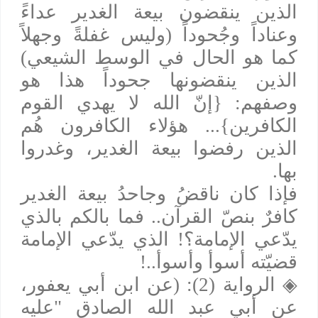
الذين ينقضون بيعة الغدير عداءً
وعناداً وجُحوداً (وليس غفلةً وجهلاً
كما هو الحال في الوسط الشيعي)
الذين ينقضونها جحوداً هذا هو
وصفهم: {إنّ الله لا يهدي القوم
الكافرين}... هؤلاء الكافرون هُم
الذين رفضوا بيعة الغدير، وغدروا
بها.
فإذا كان ناقضُ وجاحدُ بيعة الغدير
كافرٌ بنصّ القرآن.. فما بالكم بالذي
يدّعي الإمامة؟! الذي يدّعي الإمامة
قضيّته أسوأ وأسوأ..!
◈
الرواية (2): (عن ابن أبي يعفور،
عن أبي عبد الله الصادق "عليه