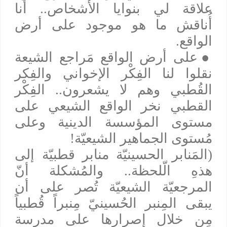
علاقة لي بنوايا الأشخاص.. أنا
أُناقش ما هو موجود على أرض
الواقع.
●
على أرض الواقع مَراجع الشيعة
نقلوا لنا الفِكْر الإخواني والفِكر
القُطبي وهم لا يشعرون.. الفِكْر
القطبي نخر الواقع الشيعي على
مستوى المؤسسة الدينية وعلى
مُستوى الجماهير الشيعيّة!
(المَنابر الحسينيّة منابر قطبيّة إلى
هذهِ الّلحظة.. والمُشكلة أنّ
المرجعيّة الشيعيّة تُصر على أن
يبقى المِنبر الحُسينيّ مِنبراً قُطبياً
مِن خلال إصرارها على مدرسة