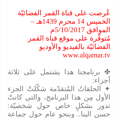
عُرضت على قناة القمر الفضائيّة
الخميس 14 محرم 1439هـ –
الموافق 5/10/2017م
مُتوفّرة على موقع قناة القمر
الفضائيّة بالفيديو والأوديو
www.alqamar.tv
✤
برنامجنا هذا يشتمل على ثلاثة
أجزاء:
✦
الحلقاتُ المُتقدّمة شكّلتْ الجزء
الأول مِن هذا البرنامج، والتي كانتْ
تدور بشكلٍ خاص حول شخصيّة:
حسن البنا.. وبنحوٍ عام حول جماعة