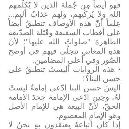
فهو أيضاً مِن جُملة الذين لا يُكلّمهم
الله ولا يُزكّيهم، ولهم عذابٌ أليم...
عِلماً أنّ هذهِ الأوصاف تنطبقُ أيضاً
على أقطاب السقيفة وقَتَلة الصدّيقة
الطاهرة "صلواتُ الله عليها"؛ لأنّ
هذهِ المعاني تتجلّى فيهم في أوضح
الصُور وفي أعلى المضامين.
• هذه الروايات أليستْ تنطبقُ على
حسن البنا؟!
أليسَ حسن البنا ادّعى إمامةً ليستْ
لهُ، وحِين ادّعى الإمامة جحدَ الإمامة
الحقّ، لأنّ البيعة هي للإمام الأصل
وهو الإمام المعصوم.
إذا كان أتباعهُ يعتقدون بهِ نحنُ لا