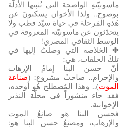
ماسونيّتهِ الواضحة التي تُثبتها الأدلّة
بوضوح.. ولذا الأخوان يسكتونَ عن
هَذهِ المَرحلة في حياة سيّد قطب ولا
يتحدّثون عن ماسونيّته المعروفة في
الوسط الثقافي المصري!
✤
الخلاصة التي وصلتُ إليها في
تلكَ الحلقات، هي:
أنّ حسن البنا إمامُ الإرهاب
والإجرام.. صاحبُ مشروع: (
صناعة
الموت
).. وهذا المُصطلح هُو أوجده،
فقد جاء منشوراً في مجلّة النذير
الإخوانية.
فحسن البنا هو صانعُ الموت
والإرهاب، ومصنعُ حسن البنا هو: