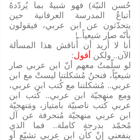
حُسن النيّة) فهو شبيهٌ بما يُردّدهُ
أتباعُ المدرسة العرفانية حين
يتحدّثون عن ابن عربي، فيقولون
بأنّه صار شيعياً..!
أنا لا أُريد أن أُناقش هذا المسألة
الآن.. ولكن
أقول
:
لو سلّمتُ معهم أنّ ابن عربي صار
شيعيّاً، فنحنُ مُشكلتنا ليستْ مع ابن
عربي.. مُشكلتنا مع كُتب ابن عربي،
ومع منهجيّة ابن عربي.. كُتب ابن
عربي كُتب ناصبيّة بامتياز، ومَنهجيّة
ابن عربي منهجيّة مُنحرفة عن آل
مُحمّد بدرجةٍ كاملة.. فما الذي
ينفعني إنْ كان ابن عربي تشيّع أو