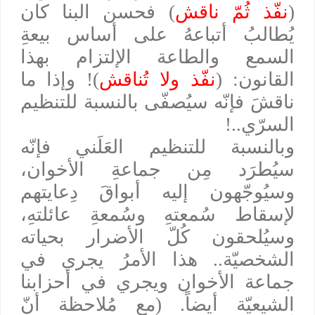
(
نفّذ ثُمّ ناقش
) فحسن البنا كان
يُطالبُ أتباعهُ على أساس بيعةِ
السمع والطاعة الإلتزام بهذا
القانون: (
نفّذ ولا تُناقش
)! وإذا ما
ناقشَ فإنّه سيُصفّى بالنسبة للتنظيم
السرّي..!
وبالنسبة للتنظيم العَلَني فإنّه
سيُطرَد مِن جماعةِ الأخوان،
وسيُوجّهون إليه أبواقَ دِعايتهم
لإسقاط سُمعتهِ وسُمعةِ عائلتهِ،
وسيُلحقون كُلّ الأضرار بحياته
الشخصيّة.. هذا الأمرُ يجري في
جماعة الأخوان ويجري في أحزابنا
الشيعيّة أيضاً. (مع مُلاحظة أنّ