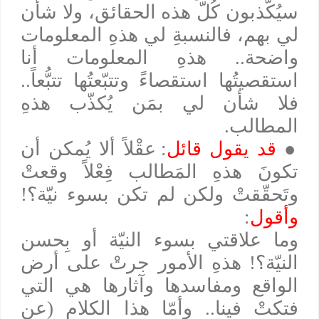
سيُكّذبون كُلّ هذه الحقائق، ولا شأن
لي بهم، فالنسبةِ لي هذهِ المعلومات
واضحة.. هذهِ المعلومات أنا
استقصيتُها استقصاءً وتتبّعتُها تتبُّعاً..
فلا شأن لي بمَن يُكذّب هذهِ
المطالب.
●
قد يقول قائل
: عقْلاً ألا يُمكن أن
تكونَ هذهِ المَطالب فِعْلاً وقعتْ
وتَحقّقتْ ولكن لم تكن بسوء نيّة؟!
وأقول
:
وما علاقتي بسوء النيّة أو بِحسن
النيّة؟! هذهِ الأمور جرتْ على أرض
الواقع ومفاسدها وآثارها هي التي
فتكتْ فينا.. وأمّا هذا الكلام (عن