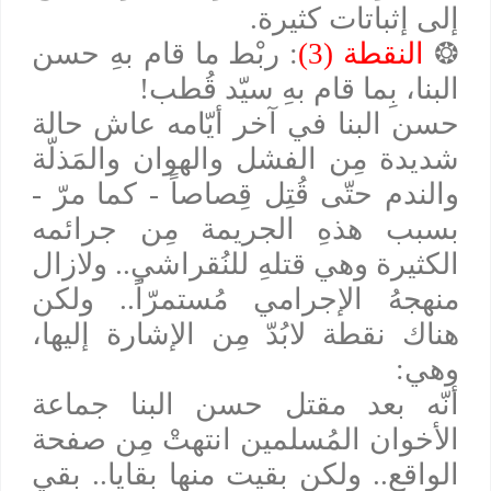
إلى إثباتات كثيرة.
❂
النقطة (3)
: ربْط ما قام بهِ حسن
البنا، بِما قام بهِ سيّد قُطب!
حسن البنا في آخر أيّامه عاش حالة
شديدة مِن الفشل والهوان والمَذلّة
والندم حتّى قُتِل قِصاصاً - كما مرّ -
بسبب هذهِ الجريمة مِن جرائمه
الكثيرة وهي قتلهِ للنُقراشي.. ولازال
منهجهُ الإجرامي مُستمرّاً.. ولكن
هناك نقطة لابُدّ مِن الإشارة إليها،
وهي:
أنّه بعد مقتل حسن البنا جماعة
الأخوان المُسلمين انتهتْ مِن صفحة
الواقع.. ولكن بقيت منها بقايا.. بقي