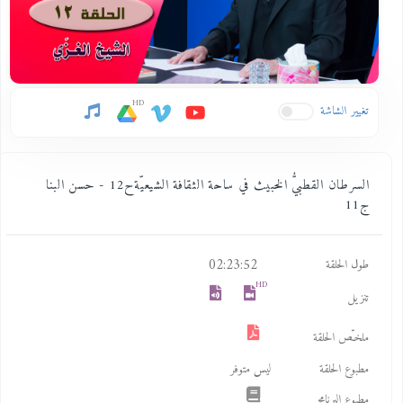
HD
تغيير الشاشة
السرطان القطبيُّ الخبيث في ساحة الثقافة الشيعيّةح12 - حسن البنا
ج11
02:23:52
طول الحلقة
HD
تنزيل
ملخـّص الحلقة
مطبوع الحلقة
ليس متوفر
مطبوع البرنامج