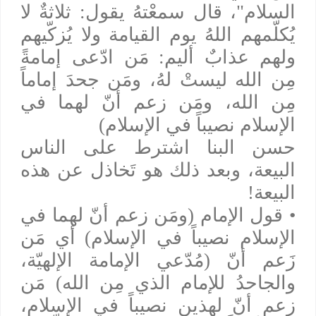
السلام"، قال سمعْتهُ يقول: ثلاثةٌ لا
يُكلّمهم اللهُ يوم القيامة ولا يُزكّيهم
ولهم عذابٌ أليم: مَن ادّعى إمامةً
مِن الله ليستْ لهُ، ومَن جحدَ إماماً
مِن الله، ومَن زعم أنّ لهما في
الإسلام نصيباً في الإسلام)
حسن البنا اشترط على الناس
البيعة، وبعد ذلك هو تَخاذل عن هذه
البيعة!
• قول الإمام (ومَن زعم أنّ لهما في
الإسلام نصيباً في الإسلام) أي مَن
زَعم أنّ (مُدّعي الإمامة الإلهيّة،
والجاحدُ للإمام الذي مِن الله) مَن
زعم أنّ لهذين نصيباً في الإسلام،