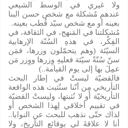
ولا غيري في الوسط الشيعي
عندهم مُشكلة مع شخص حسن البنا
بعينه أو مع شخص سيّد قُطب بعينه.
مُشكلتنا في المَنهج، في الثقافة، في
الفِكْر، في هذهِ السُنّة الإرهابية
السيّئة (وهم يتحمّلون وزرها، فمَن
سنّ سُنّةً سيّئة فعليهِ وِزرها ووِزر مَن
عمِلَ بها إلى يوم القيامة..)
فالقضيّة ليستْ في إطار البحث
التأريخي مِن أنّنا سنُثبت هذه الواقعة
التأريخيّة أو لا نُثبتها، وليستْ القضيّة
في تقييم أخلاقي لِهذا الشخص أو
لذاك حتّى نذهب للبحث عن النوايا..
أنا لا علاقةَ لي بوقائع التأريخ، ولا