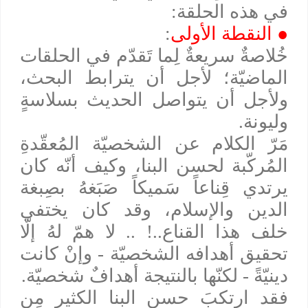
في هذه الحلقة:
●
النقطة الأولى
:
خُلاصةٌ سريعةٌ لِما تَقدّم في الحلقات
الماضيّة؛ لأجل أن يترابط البحث،
ولأجل أن يتواصل الحديث بسلاسةٍ
وليونة.
مَرّ الكلام عن الشخصيّة المُعقّدةِ
المُركّبة لحسن البنا، وكيف أنّه كان
يرتدي قِناعاً سَميكاً صَبَغهُ بصِبغة
الدين والإسلام، وقد كان يختفي
خلف هذا القناع..! .. لا همّ لهُ إلّا
تحقيق أهدافه الشخصيّة - وإنْ كانت
دينيّةً - لكنّها بالنتيجة أهدافٌ شخصيّة.
فقد ارتكبَ حسن البنا الكثير مِن