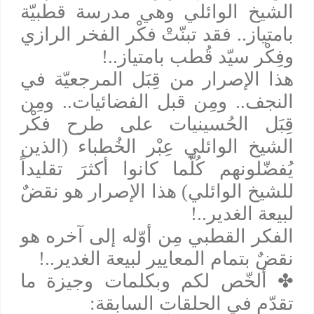
الشيخ الوائلي وهي مدرسة قطبيّة
بامتياز.. فقد تبنّتْ فكْر الفخر الرازي
وفِكْر سيّد قُطب بامتياز..!
هذا الإصرار من قِبَل المرجعيّة في
النجف.. ومِن قبل الفضائيات.. ومِن
قِبَل الحُسينيات على طرح فكْر
الشيخ الوائلي عِبْر الخُطباء (الذين
يُفضّلونهم كُلّما كانوا أكثرَ تقليداً
للشيخ الوائلي) هذا الإصرار هو نقضٌ
لبيعة الغدير..!
الفكر القطبي مِن أوّله إلى آخره هو
نقضٌ بتمام المعايير لبيعة الغدير..!
✤
ألخّص لكم وبكلمات وجيزة ما
تقدّم في الحلقات السابقة: