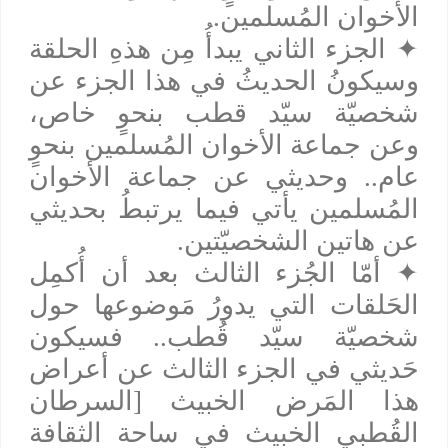
الأخوان المُسلمين.
✦
الجزء الثاني يبدأُ مِن هذهِ الحلقة
وسيكونُ الحديثُ في هذا الجزء عن
شخصيّة سيّد قطب بنحوٍ خاص،
وعن جماعة الأخوان المُسلمين بنحوٍ
عام.. وحديثي عن جماعة الأخوان
المُسلمين يأتي فيما يرتبطُ بحديثي
عن هاتين الشخصيّتين.
✦
أمّا الجُزء الثالث بعد أن أُكمِل
الحَلقات التي يدورُ مَوضوعها حول
شخصيّة سيّد قُطب.. فسيكون
حَديثي في الجزء الثالث عن أعراض
هذا المَرض الخبيث [السرطان
القُطبي الخبيث في ساحة الثقافة