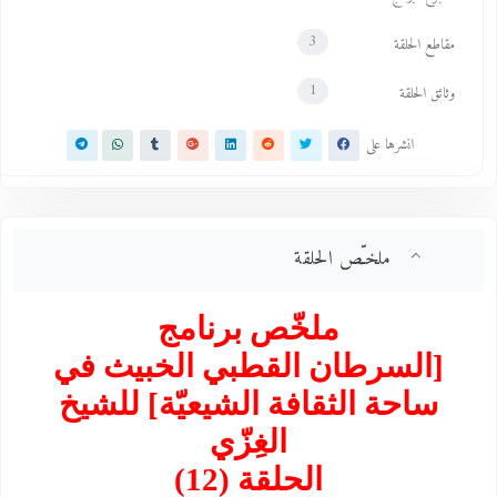
3
مقاطع الحلقة
1
وثائق الحلقة
انشرها على
ملخـّص الحلقة
ملخّص برنامج
[السرطان القطبي الخبيث في
ساحة الثقافة الشيعيّة] للشيخ
الغِزّي
الحلقة (12)