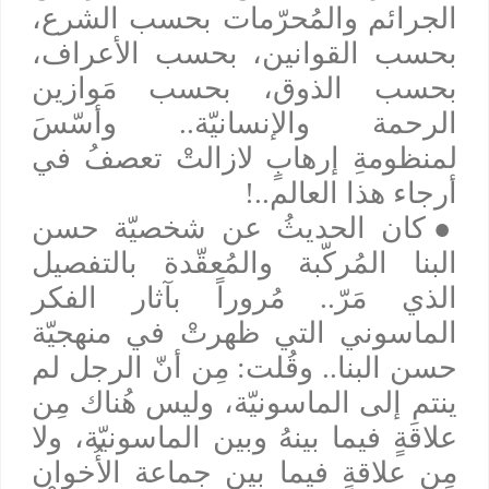
الجرائم والمُحرّمات بحسب الشرع،
بحسب القوانين، بحسب الأعراف،
بحسب الذوق، بحسب مَوازين
الرحمة والإنسانيّة.. وأسّسَ
لمنظومةِ إرهابٍ لازالتْ تعصفُ في
أرجاء هذا العالم..!
●
كان الحديثُ عن شخصيّة حسن
البنا المُركّبة والمُعقّدة بالتفصيل
الذي مَرّ.. مُروراً بآثار الفكر
الماسوني التي ظهرتْ في منهجيّة
حسن البنا.. وقُلت: مِن أنّ الرجل لم
ينتمِ إلى الماسونيّة، وليس هُناك مِن
علاقةٍ فيما بينهُ وبين الماسونيّة، ولا
مِن علاقةٍ فيما بين جماعة الأُخوان