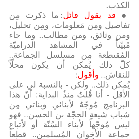
الكذب.
●
قد يقول قائل
: ما ذكرتَ مِن
تفاصيل ومِن مَعلومات، ومِن تحليل،
ومن وثائق، ومن مطالب.. وما جاء
مُبيّناً في المشاهد الدراميّة
المُقتطعة مِن مسلسل الجماعة..
كلّ ذلك يُمكن أن يكون محلّاً
للنقاش..
وأقول
:
يُمكن ذلك.. ولكن - بالنسبة لي على
الأقل - أنا قُلتُ منذُ البداية: أنّ هذا
البرنامج مُوجّهٌ لأبنائي وبناتي مِن
شباب شيعةِ الحجّة بن الحسن.. فهو
ليس مُوجّهاً لأبناء السُنّة أو لأتباع
جماعة الأخوان المُسلمين.. قطعاً