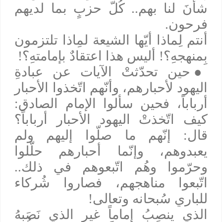
شأنَ لنا بهم.. كُلّ حزبٍ بما لديهم
فرحون.
أنتم لِماذا أيّها الشيعة لمِاذا تلتزمون
بِمنهجهِ؟! أليس هذا اعتقادٌ بإمامتهِ؟!
●
حين تحدّثتْ الآيات عن عبادةِ
اليهود لأحبارهم، وأنّهم اتّخذوا الأحبار
أرباباً، فحين سألوا الإمام الصادق:
كيف اتّخذتْ اليهود الأحبار أرباباً؟
قال: إنّهم ما صلّوا إليهم ولم
يعبدوهم، وإنّما أحبارهم حلّلوا
وحرّموا وهُم اتّبعوهم في ذلك..
اتّبعوا مناهجهم، فصاروا شُركاء
للباري سُبحانه وتعالى!
الذي ينصِبُ إماماً غير الذي نَصَبهُ