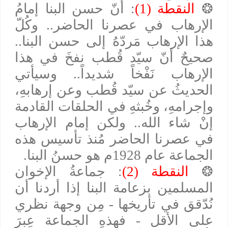
❂
النقطة (1)
: أنّ حسن البنا إمامُ
الإرهاب في عصرنا الحاضر.. وكُلّ
هذا الإرهاب مَردّهُ إلى حسن البنا..
صحيحٌ أنّ سيّد قُطب نفخَ في هذا
الإرهاب نَفْخاً شديداً.. وسيأتي
الحديثُ عن سيّد قُطب وعن إرهابهِ،
وإجرامهِ، وخُبثهِ في الحلقات القادمة
إنْ شاء الله.. ولكن إمام الإرهاب
في عصرنا الحاضر مُنذ تأسيس هذه
الجماعة عام 1928م هو حسنُ البنا.
❂
النقطة (2)
: جماعةُ الإخوان
المسلمين بزعامة البنا إذا أردنا أن
نُدّقق في تأريخها - مِن وجهة نظري
على الأقل - فهذهِ الجماعة عِبرَ