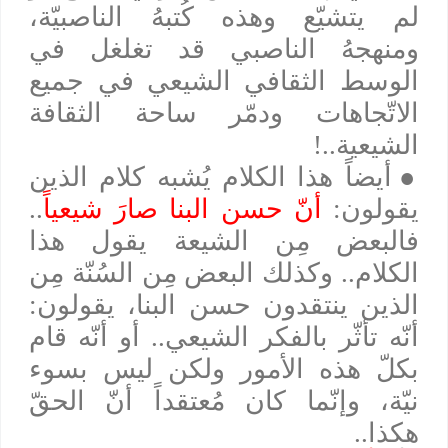
لم يتشيّع وهذه كُتبهُ الناصبيّة،
ومنهجهُ الناصبي قد تغلغل في
الوسط الثقافي الشيعي في جميع
الاتّجاهات ودمّر ساحة الثقافة
الشيعية..!
●
أيضاً هذا الكلام يُشبه كلام الذين
يقولون:
أنّ حسن البنا صارَ شيعياً
..
فالبعض مِن الشيعة يقول هذا
الكلام.. وكذلك البعض مِن السُنّة مِن
الذين ينتقدون حسن البنا، يقولون:
أنّه تأثّر بالفكر الشيعي.. أو أنّه قام
بكلّ هذه الأمور ولكن ليس بسوء
نيّة، وإنّما كان مُعتقداً أنّ الحقّ
هكذا..