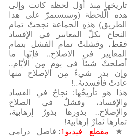
تأريخها مِنذ أوّل لحظة كانت وإلى
هذه الّلحظة (وستستمرّ على هذا
الطريق) هذهِ الجماعة نجحتْ تمام
النجاح بكلّ المعايير في الإفساد
فقط، وفشلتْ تمام الفشل بتمام
المعايير في الإصلاح.. فإنّها ما
أصلحتْ شيئاً في يومٍ مِن الأيّام..
وإن بدر شيءٌ مِن الإصلاح منها
عادتْ فأفسدتهُ..!
هذا هو تأريخُها: نجاحٌ في الفساد
والإفساد، وفشلٌ في الصلاح
والإصلاح.. بذورها بذورٌ إرهابية،
ثمارها ثمارٌ إرهابية!
★
مقطع فيديو1
: فاصل درامي