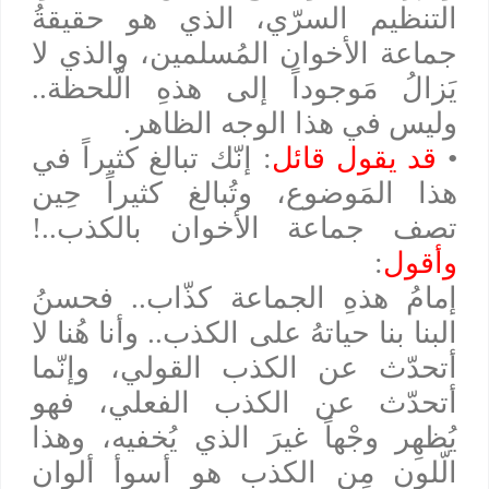
التنظيم السرّي، الذي هو حقيقةُ
جماعة الأخوان المُسلمين، والذي لا
يَزالُ مَوجوداً إلى هذهِ الّلحظة..
وليس في هذا الوجه الظاهر.
•
قد يقول قائل
: إنّك تبالغ كثيراً في
هذا المَوضوع، وتُبالغ كثيراً حِين
تصف جماعة الأخوان بالكذب..!
وأقول
:
إمامُ هذهِ الجماعة كذّاب.. فحسنُ
البنا بنا حياتهُ على الكذب.. وأنا هُنا لا
أتحدّث عن الكذب القولي، وإنّما
أتحدّث عن الكذب الفعلي، فهو
يُظهِر وجْهاً غيرَ الذي يُخفيه، وهذا
الّلون مِن الكذب هو أسوأ ألوان