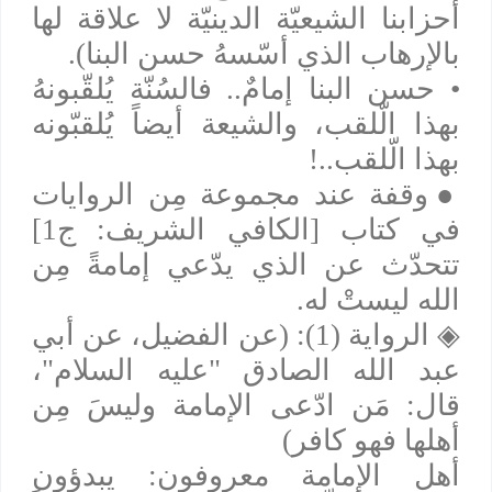
أحزابنا الشيعيّة الدينيّة لا علاقة لها
بالإرهاب الذي أسّسهُ حسن البنا).
• حسن البنا إمامٌ.. فالسُنّة يُلقّبونهُ
بهذا الّلقب، والشيعة أيضاً يُلقبّونه
بهذا الّلقب..!
●
وقفة عند مجموعة مِن الروايات
في كتاب [الكافي الشريف: ج1]
تتحدّث عن الذي يدّعي إمامةً مِن
الله ليستْ له.
◈
الرواية (1): (عن الفضيل، عن أبي
عبد الله الصادق "عليه السلام"،
قال: مَن ادّعى الإمامة وليسَ مِن
أهلها فهو كافر)
أهل الإمامة معروفون: يبدؤون