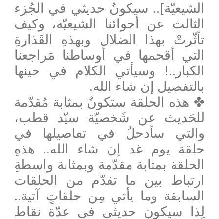
الشيعيّة].. سيكونُ حديثي في الجُزء
الثالث عن أجوائنا الشيعيّة، وكيف
تأثّرتْ بهذا الضلال وبهذهِ القَذارةِ
التي أقحمها في أوساطنا مَراجعنا
الكبار..! وسيأتي الكلام في حينها
بالتفصيل إن شاء الله.
✤
هذه الحلقة ستكونُ بمثابة مُقدّمة
للحَديث عن شَخصيّة سيّد قطب،
والتي سأدخلُ في تفاصيلها في
حلقة يوم غد إن شاء الله.. هذهِ
الحلقة بمثابة مقدّمة وبمثابة واسطةِ
ارتباط بين ما تقدّم من الحلقات
السابقة وما يأتي مِن حلقاتٍ آتية..
لِذا سيكون حديثي في عدّة نقاط