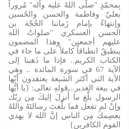
بِمحمّدٍ "صلّى اللهُ عليه وآله" مُروراً
بعليّ وفاطمة والحسن والحُسين
وإنتهاءً بإمام زَماننا الحُجّة بن
الحسن العسكري "صلواتُ الله
عليهم أجمعين" وهذا المضمون
ينطبقُ انطباقاً كاملاً على ما جاء في
الكتاب الكريم.. فإذا ما ذَهبنا إلى
الآية 67 في سورة المائدة .. وهي
الآية التي أكثر الشيعة يعتقدون أنّها
في بيعة الغدير.. قولهِ تعالى: {يا أيُّها
الرسول بلّغ ما أُنزلَ إليكَ مِن ربّك
وإنْ لم تفعل فما بلَّغتَ رسالتَهُ واللهُ
يعصِمكَ مِن الناس إنَّ الله لا يهدي
القوم الكافرين}