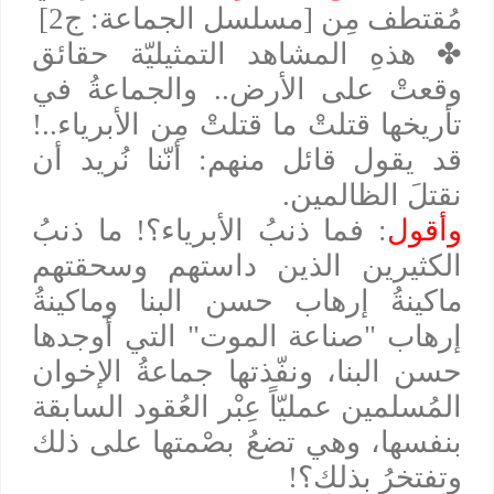
مُقتطف مِن [مسلسل الجماعة: ج2]
✤
هذهِ المشاهد التمثيليّة حقائق
وقعتْ على الأرض.. والجماعةُ في
تأريخها قتلتْ ما قتلتْ مِن الأبرياء..!
قد يقول قائل منهم: أنّنا نُريد أن
نقتلَ الظالمين.
وأقول
: فما ذنبُ الأبرياء؟! ما ذنبُ
الكثيرين الذين داستهم وسحقتهم
ماكينةُ إرهاب حسن البنا وماكينةُ
إرهاب "صناعة الموت" التي أوجدها
حسن البنا، ونفّذتها جماعةُ الإخوان
المُسلمين عمليّاً عِبْر العُقود السابقة
بنفسها، وهي تضعُ بصْمتها على ذلك
وتفتخرُ بذلك؟!