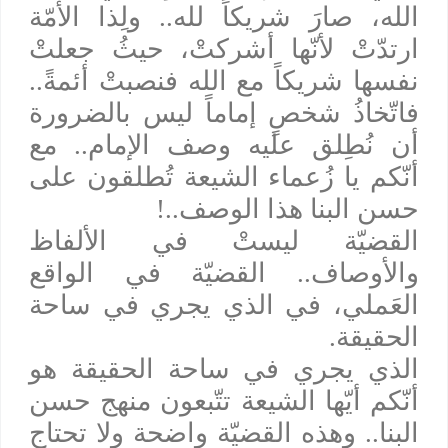
الله، صارَ شريكاً لله.. ولِذا الأُمّة
ارتدّتْ لأنّها أشركتْ، حيثُ جعلتْ
نفسها شريكاً مع الله فنصبتْ أئمةً..
فاتّخاذُ شخصٍ إماماً ليس بالضرورة
أن نُطِلق عليه وصف الإمام.. مع
أنّكم يا زُعماء الشيعة تُطلقون على
حسن البنا هذا الوصف..!
القضيّة ليستْ في الألفاظ
والأوصاف.. القضيّة في الواقع
العَملي، في الذي يجري في ساحة
الحقيقة.
الذي يجري في ساحة الحقيقة هو
أنّكم أيّها الشيعة تتّبعون منهج حسن
البنا.. وهذه القضيّة واضحة ولا تحتاج