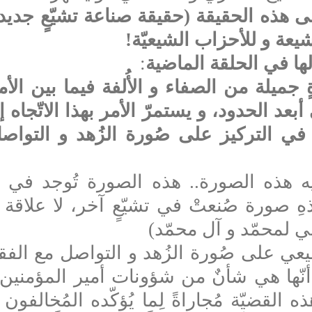
إلى هذه الحقيقة (حقيقة صناعة تشيّعٍ جديد) 
شيعة و للأحزاب الشيعيّة
!
ها في الحلقة الماضية
:
جميلة من الصفاء و الأُلفة فيما بين الأ
بعد الحدود، و يستمرّ الأمر بهذا الاتّجاه
في التركيز على صُورة الزُهد و التواص
فيه هذه الصورة.. هذه الصورة تُوجد في ال
هذهِ صورة صُنعتْ في تشيّعٍ آخر،
لا علاقة 
عي لمحمّد و آل محمّد)
يعي
على صُورة الزُهد و
التواصل مع الفق
أنّها هي شأنٌ من شؤونات أمير المؤمنين ل
ه القضيّة مُجاراةً
لِما يُؤكّده المُخالفو