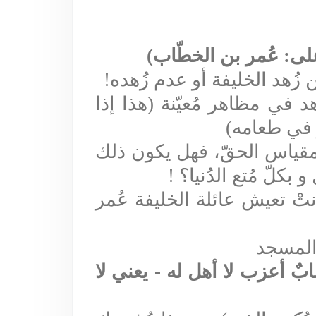
لى: عُمر بن الخطّاب)
عن زُهد الخليفة أو عدم زُهده
!
د في مظاهر مُعيّنة (هذا إذا
 في طعامه)
مقياس الحقّ، فهل يكون ذلك
بكلّ مُتع الدُنيا؟
!
ْ تعيش عائلة الخليفة عُمر
ابٌ أعزب لا أهل له - يعني لا