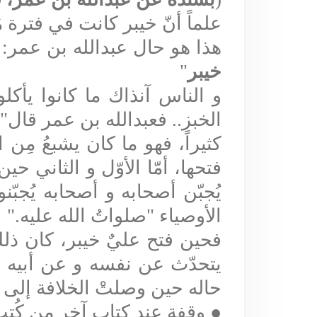
علماً أنّ خيبر كانت في فترة مُ
هذا هو حال عبدالله بن عمر: ح
خيبر
"
و الناس آنذاك ما كانوا يأك
الخبز.. فعبدالله بن عمر قال
 "
كثيراً، فهو ما كان يشبعُ مِن 
فتحها،
أمّا الأوّل و الثاني ح
يُجبّن أصحابه و أصحابه يُجبّ
الأوصياء "صلواتُ الله عليه
".
فحين فتح عليٌ خيبر، كان ذلك
يتحدّث عن نفسه و عن أبيه و
حاله حين وصلتْ الخلافة إلى أ
●
وقفة عند كتاب آخر من كُتب 