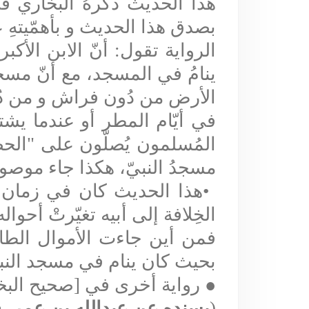
هذا الحديث ذكرهُ البخاري ف
بصدق هذا الحديث و بأهمّيتهِ ع
الرواية تقول: أنّ الابن الأكبر
ينامُ في المسجد، مع أنّ مسجد
الأرض من دُون فراش و
من د
في أيّام المطر أو عندما يشتدّ
المُسلمون يُصلّون على "الحص
مسجدُ النبيّ،
هكذا جاء موصوفا
•
هذا الحديث كان في زمان ر
الخِلافة إلى أبيه تغيّرتْ أحوال
فمن أين جاءت الأموال الطائلة
بحيث كان ينام في مسجد النب
●
رواية أخرى في [صحيح البخاري] - كتا
(
بسنده عن عبدالله بن عمر، 