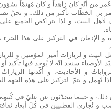
ر من أنّه كان زاهداً و كان مُهتمّاً بشؤون 
ر بن الخطّاب بأكثر مِن ذلك.. و نحنُ نضب
لف لأهل البيت، و لذا يتراكض الجميع على 
اه
.
و الإدمان في التركيز على هذا الجزء هو
.
البيت و لزيارات أمير المؤمنين و للزيارة
 الأوصياء سنجد أنّه لا يُوجد فيها تأكيد أو
لرواياتُ و الأحاديث، و أكّدتها الزيارات
اذا تُهمل
و يتمّ التركيز على هذه الجهة ال
ن ذلك، و حينما يتحدّثون عن عليّ في كُتبه
نواصب و نُجاري القطبيين في كُلّ أبعاد ثق