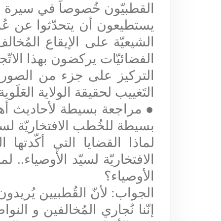
القطبيّون خُصوصاً في سيرة عُم
يستطيعون أن يتحدّثوا عن عُم
الشيعيّة على الإيقاع المُخا
الفضائيّات يركضون بهذا الاتّج
التركيز على جزء من الصورة 
التَغييب لحقيقة الولاية العَلَوية
●
مراجعة بسيطة لأحاديث أهل 
بسيطة للخُطب الافتخاريّة لسيّد
لماذا القضايا التي أكّدتها ا
الافتخاريّة لسيّد الأوصياء.. لم
الأوصياء؟
الجواب: لأنّ القُطبيين يُريدو
إنّنا نُجاري المُخالفين و ال