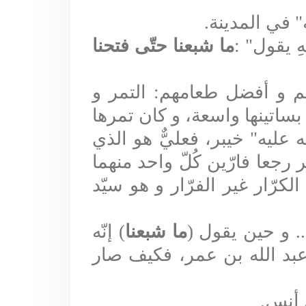
ه" في المدينة
.
ِ يقول
: "
ما شبعنا حتّى فتحنا
هم و أفضل طعامهم: التمر و
 بساتينها واسعة، و كان تمرها
ه عليه" خيبر، فعليٌّ هو الذي
 رجعا فارّين كُلّ واحد منهما
كرّار غير الفرّار و هو سيّد
.. و حين يقول
(
ما شبعنا
)
إنّه
عبد الله بن عمر، فكيف صار
ن أنس
.