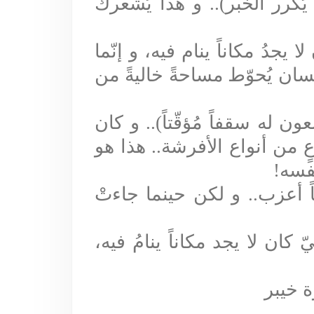
كرر الخبر).. و هذا يُشعرك
يجدُ مكاناً ينام فيه، و إنّما
سان يُحوّط مساحةً خاليةً من
ن له سقفاً مُؤقّتاً).. و كان
 من أنواع الأفرشة.. هذا هو
نفسه
!
 أعزب.. و لكن حينما جاءتْ
ان لا يجد مكاناً ينامُ فيه،