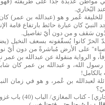
ي مواطن عديدة جدّاً على طريقته (فهو يُ
ند البُخاري
.
 للخليفة عُمر و هو (عبدالله بن عمر) كان لا 
 النبيّ كان عبارة حائط بارتفاع قامة الإن
ُون سَقف و من دون أيّ تفاصيل
.
 الحرّ كانوا يُسقّفونه بسعف النخيل (يضعو
باء" على الأرض مُباشرةً من دون أيّ نوعٍ
ً، و الرواية منقولة عن عبدالله بن عمر 
سول الله، و عبدالله بن عمر كان شاباً
ه بالكامل
!
 لعبدالله بن عُمر، و هو في زمان النبيّ ك
يّ؟
ب المغازي/ الباب (40) باب غزوة خيبر
قال
:
ما شبعنا حتى فتحنا خيبر
)