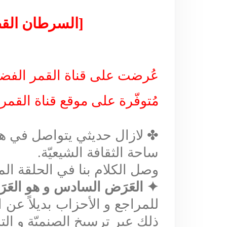
[السرطان القطب
عُرضت على قناة القمر الفضائيّة الجمعة 19 ربيع الأول 1439
مُتوفّرة على موقع قناة القمر ا
✤
لازال حديثي يتواصل في ه
ساحة الثقافة الشيعيّة
.
وصل الكلام بنا في الحلقة ال
✦
العَرَض السادس و هو العَ
للمراجع و الأحزاب بديلاً عن 
ذلك عِبر ترسيخ الصنميّة و ال