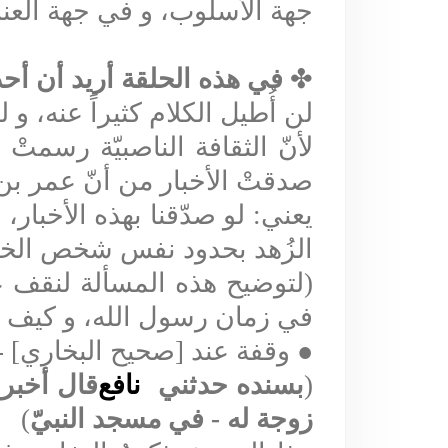
جهة الأسلوب، و في جهة العن
✤
في هذه الحلقة أريد أن أحد
لن أُطيل الكلام كثيراً عنه، و 
لأنّ الثقافة الناصبيّة رسمتْ
صدقتْ الأخبار من
أنّ عمر بن
يعني: لو صدّقنا بهذه الأخبار، ف
الزُهد بحدود نفس شخص الخليفة ف
(لتوضيح هذه المسألة لنقف ع
في زمان رسول الله، و كيف ص
●
وقفة عند [صحيح البخاري] - كتاب الصلاة/ با
(
بسنده
حدثني
نافع
قال أخبر
زوجة له - في مسجد النبيّ
)