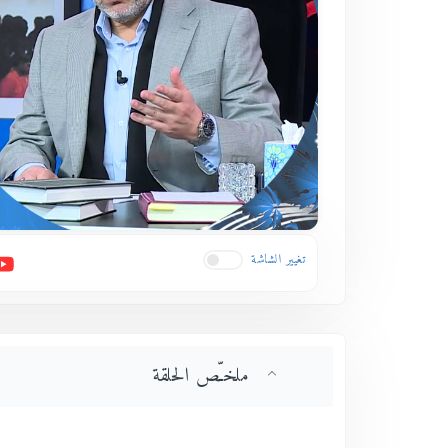
تغيير الشاشة
ملخـّص الحلقة