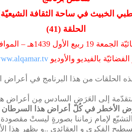
ي الخبيث في ساحة الثقافة الشيعيّة] 
الحلقة (41)
هـ – الموافق 8/12/2017م
لفضائيّة بالفيديو والأوديو
ww.alqamar.tv
ذه الحلقات من هذا البرنامج في أعراض 
متقدّمة إلى العَرَض السادس مِن أعراض ه
رَض الأخطر في كُلّ أعراض هذا السرطان
:
التشيّع لإمام زماننا بصورةٍ ليستْ مقصودة،
تسطيح الفكري و العقائدي
..
و يظهر هذا الأ