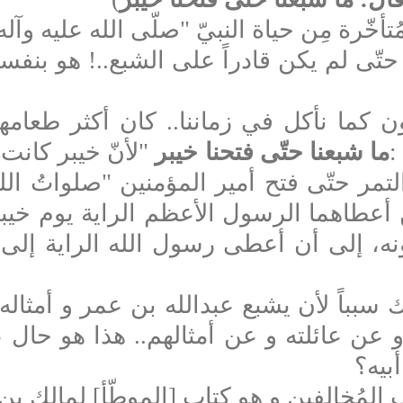
تأخّرة مِن حياة النبيّ "صلّى الله عليه وآل
تّى لم يكن قادراً على الشبع..! هو بنفسه
لون كما نأكل في زماننا.. كان أكثر طعام
:
ما شبعنا حتّى فتحنا خيبر
"
لأنّ خيبر كانت
التمر حتّى فتح أمير المؤمنين "صلواتُ الل
ين أعطاهما الرسول الأعظم الراية يوم خيبر
نونه، إلى أن أعطى رسول الله الراية إلى ال
 سبباً لأن يشبع عبدالله بن عمر و أمثاله
 عن عائلته و عن أمثالهم.. هذا هو حال 
بيه؟
المُخالفين و هو كتاب [الموطّأ] لمالك ب