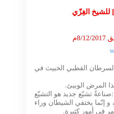
للشيخ الغِزّي
w
السرطان القطبي الخبيث في
ذا المرض الوبيئ
.
صناعةُ تشيّع جديد هو التشيّع
 و إنّما يختفي الشيطان وراء
مر في أمور كثيرة
.