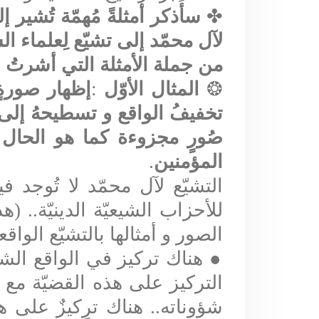
✤
سأذكر أمثلةً مُهمّة تُشير 
لآل محمّد إلى تشيّع لِعلماء ال
من جملة الأمثلة التي أشرتُ ل
❂
المثال الأوّل
:
إظهار صورةٍ 
تخفيفُ الواقع و تسطيحهُ إلى أ
صُورٍ مجزوءة كما هو الحال 
المؤمنين
.
التشيّع لآل محمّد لا تُوجد 
للأحزاب الشيعيّة الدينيّة.. (
الصور و أمثالها بالتشيّع الواق
●
هناك تركيز في الواقع الش
التركيز على هذه القضيّة مع 
شؤوناته.. هناك تركيزٌ على هذ