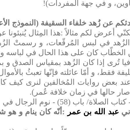
اوين، و في جهة المفردات)
!
ثكم عن زُهد خلفاء السقيفة (النموذج الأع
لكنّي أعرض لكم مثالاً
:
هذا المِثال يُنبئونا 
 الزُهد في لبس المُرقّعات، و رسمتْ الزُه
 الخطّاب كان على هذا الحال في لباسه و
يا
تُرى
إذا كان الزُهد بمقياس الصدق و ب
قط، و أمّا عائلته فإنّها تعبثُ بالأموال و 
ند بعض روايات المُخالفين لنرى كيف كانت
ار حالها في زمان خلافة عُمر)
.
ب (58) - نوم الرجال في المسجد
ني
عبد الله بن عمر
:
أنّه كان ينام و هو ش