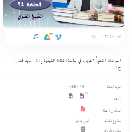
HD
تغيير الشاشة
السرطان القطبيُّ الخبيث في ساحة الثقافة الشيعيّةح24 - سيِّد قطب
ج12
03:03:15
طول الحلقة
HD
تنزيل
ملخـّص الحلقة
مطبوع الحلقة
ليس متوفر
مطبوع البرنامج