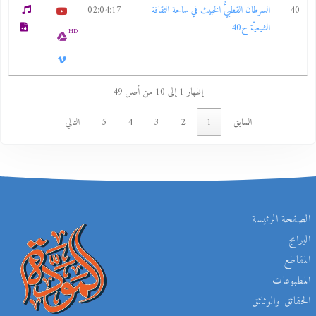
40
السرطان القطبيُّ الخبيث في ساحة الثقافة
02:04:17
الشيعيّة ح40
HD
إظهار 1 إلى 10 من أصل 49
السابق
1
2
3
4
5
التالي
الصفحة الرئيسة
البرامج
المقاطع
المطبوعات
الحقائق والوثائق