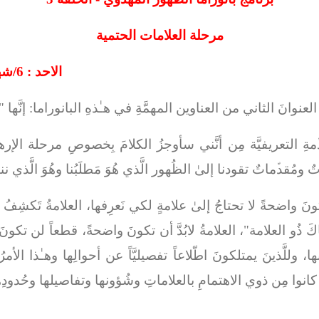
مرحلة العلامات الحتمية
الاحد : 6/شهر رمضان/1445هـ - الموافق 2024/3/17م
ا العنوانَ الثاني من العناوين المهمَّةِ في هـٰذهِ البانوراما:
إنَّها
دﱢمةِ التعريفيَّة مِن أنَّني سأوجزُ الكلامَ بِخصوصِ مرحلة الإ
تٌ ومُقدﱢماتٌ تقودنا إلىٰ الظُهور الَّذي هُوَ مَطلَبُنا وهُوَ الَّذي 
 تكونَ واضحةً لا تحتاجُ إلىٰ علامةٍ لكي نَعرِفها، العلامةُ تَك
وهُناكَ ذُو العلامة"، العلامةُ لابُدَّ أن تكونَ واضحةً، قطعاً لن 
َ بها، وللَّذينَ يمتلكونَ اطّلاعاً تفصيليَّاً عن أحوالِها وهـٰذا الأ
كانوا مِن ذوي الاهتمامِ بالعلاماتِ وشُؤونها وتفاصيلها وحُدودِها