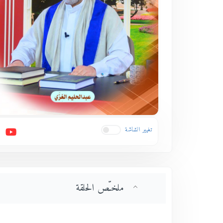
تغيير الشاشة
ملخـّص الحلقة