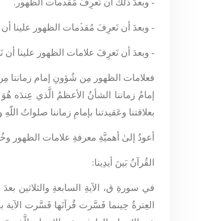
- وبعدَ ذٰلكَ أن نَعرِفَ مُقدﱢمات الظُهور.
- وبعدَ أن نَعرِفَ مُقدﱢمات الظهور علينا أن
- وبعدَ أن نَعرِفَ علامات الظهور علينا أن
فعلامات الظهور مِن شُؤونِ إمام زماننا مِن 
إمامُ زماننا الشأنُ الأعظمُ الَّذي عِندَه هُوَ 
بعلاقتنا وعَقيدتنا بإمامِ زماننا صلواتُ اللّهِ 
أعودُ إلىٰ أهميَّةِ معرفةِ علامات الظهور وخُص
القُرآنُ بَينَ أيدِينا:
في سورةِ ق، الآيةِ السابعةِ والثلاثين بعدَ 
العِترةُ حِينما فَسَّرت قُرآنَها فَسَّرت الآية ب