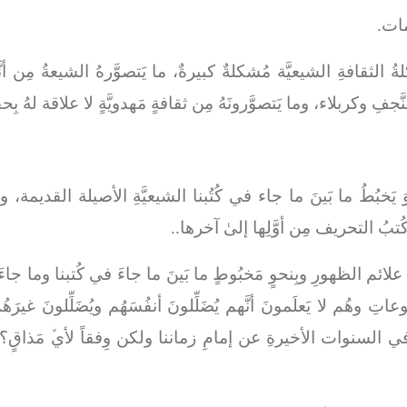
امات.
الثقافةِ الشيعيَّة مُشكلةٌ كبيرةٌ، ما يَتصوَّرهُ الشيعةُ مِن أنَّه
فِ وكربلاء، وما يَتصوَّرونَهُ مِن ثقافةٍ مَهدويَّةٍ لا علاقة لهُ بِحق
وَ يَخبُطُ ما بَينَ ما جاء في كُتُبنا الشيعيَّةِ الأصيلة القديم
بُ التحريف مِن أوَّلِها إلىٰ آخرها..
ن علائم الظهورِ وبِنحوٍ مَخبُوطٍ ما بَينَ ما جاءَ في كُتبنا وما
ُوعاتِ وهُم لا يَعلَمونَ أنَّهم يُضَلِّلونَ أنفُسَهُم ويُضَلِّلونَ غير
يثُ في السنوات الأخيرةِ عن إمامِ زماننا ولكن وِفقاً لأيﱢ مَذاقٍ