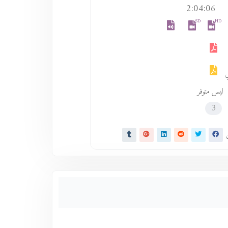
2:04:06
SD
HD
ليس متوفر
3
ى