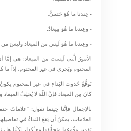
- عِندنا ما هُوَ حَتميٌّ.
- وعِندنا ما هُوَ مِيعادٌ.
- وعِندنا ما هُوَ لَيس من الميعاد وليسَ من
الأمورُ الَّتي لَيست من الميعاد
: هي إمَّا أ
المحتوم ويَجري في غير المحتوم، إذاً ما هُوَ ا
تَوقُّعُ حُدوث البَداءِ في غير المحتوم يكونُ كب
كانَ مِن الميعاد فإنَّ اللّهَ لا يُخلِفُ الميعاد
بالإجمال فإنَّنا حِينما نقول: "علاماتٌ حتميّة
العلامات، يمكنُ أن يَقعَ البَداءُ في تفاصيلِها،
تقديرِ وقُوعِها وتحقُّقها وهـٰكذا، لكنَّنا هل نَ