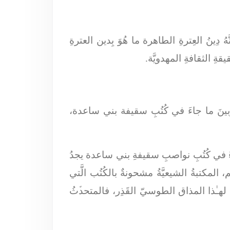
ُ دِينُ العِترةِ الطاهرة ما هُوَ بِدين العترةِ
يقةِ الثقافةِ المهدويَّة.
ة، وبينَ ما جاءَ في كُتُبِ سقيفة بني ساعدة،
 جاءَ في كُتُبِ نواصبِ سقيفةِ بني ساعدة يجدُ
َهُم، المكتبةُ الشيعيَّةُ مشحونةٌ بالكُتُب الَّتي
؟ لهـٰذا المذاق الطوسيّ القَذِر، فالمتحدﱢثُ