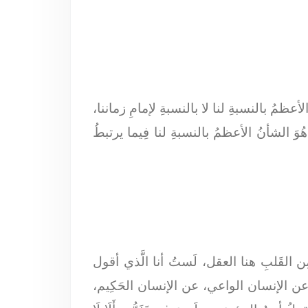
ُ بالنسبةِ لنا لا بالنسبةِ لإمامِ زماننا،
 هُوَ الشأنُ الأعظمُ بالنسبةِ لنا فِيما يرتبطُ
ِن القَلبِ هنا العقل، لَستُ أنا الَّذي أقول
نا عن الإنسان الواعي، عن الإنسان الحَكِيم،