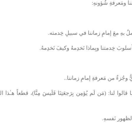
نا ومَعرفةِ شُؤونهِ:
لُ بهِ معَ إمامِ زماننا في سبيلِ خِدمته.
 أسلوبَ خِدمتنا وبِماذا نَخدِمهُ وكيفَ نَخدِمهُ.
جُزءٌ من مَعرفةِ إمامِ زماننا..
 قالوا لنا: (
مَن لَم يُؤمِن بِرَجعَتِنَا فَلَيسَ مِنَّا
)، قطعاً هـٰذا ال
الظهور نَفسهِ.