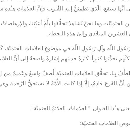
ٰ أنَّها ستقع، الَّذي تَطمئنُّ إليهِ القُلوب فإنَّ العلاماتِ هـٰذهِ ست
تميّات وها نحنُ نُشاهِدُ تَحقُّقها بأُمﱢ أعيُنِنا، والإرهاصات
رن العشرين الميلادي وإلىٰ هذهِ اللحظة..
سُول اللّهِ وآلِ رَسُولِ اللّه في موضوعِ العلاماتِ الحتميّة، كَثرَ
كنَّهم تَحدَّثوا كثيراً، كَثرَةُ حدِيثهم إشارةٌ واضحةٌ إلىٰ أنَّ العلا
سيلطُفُ بِنا، تحقُّق العلاماتِ الحتميّة لُطفٌ واسعٌ وعَميمٌ من إم
ن أنَّ الفَرجَ قادِمٌ، إلَّا إذا كانت الأُمَّةُ لا تستحقُّ الرَّحمة و
معنى هـٰذا العنوان:
"العلاماتُ، العلائمُ الحتميّة".
ُصوصِ العلاماتِ الحتميّة: