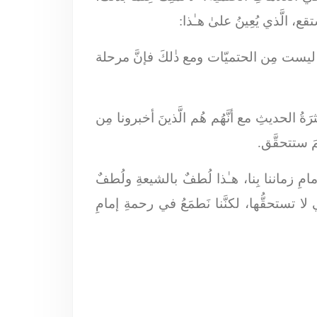
قع، الَّذي يُعِينُ علىٰ هـٰذا:
ُ ليست مِن الحتميّات ومع ذٰلكَ فإنَّ مرحلة
ةُ الحديثِ مع أنَّهُم هُم الَّذينَ أخبرونا مِن
ئمَ ستتحقَّق.
امِ زماننا بِنا، هـٰذا لُطفٌ بالشيعةِ ولُطفٌ
هي لا تستحقُّها، لكنَّنا نَطمَعُ في رحمةِ إمامِ