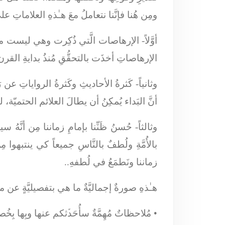
ومِن هُنا فإنَّنا نتعاملُ معَ هـٰذهِ العلاماتِ على
أوَّلاً-
الإرهاصات الَّتي ذُكِرت وهي ليست من الح
الإرهاصاتِ أخذَت بالتحقُّقِ مُنذُ بدايةِ الق
وثانياً-
كَثرةُ الأحاديثِ وكَثرةُ الرواياتِ عن رَ
أنَّ البَداء يُمكِنُ أن يطالَ العلائم الحتميّة، ل
وثالثاً-
حُسنُ ظَنِّنا بإمامِ زماننا مِن أنَّهُ 
بالأُمَّةِ ولُطفٌ بالنَّاسِ جميعاً كي ينتبهوا مِ
زماننا ونَطمَعُ في لُطفهِ..
هـٰذهِ صورةٌ إجماليَّةٌ ما هي بتفصيليَّةٍ عن 
•
مُلاحظاتٌ مُهِمَّةٌ سأُحَدﱢثكم عنها وبِها بِخ