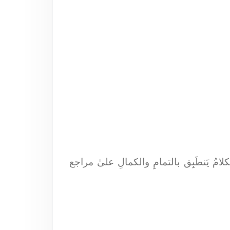
كلامُ يَنطَبِق بالتمامِ والكمالِ علىٰ مراجع