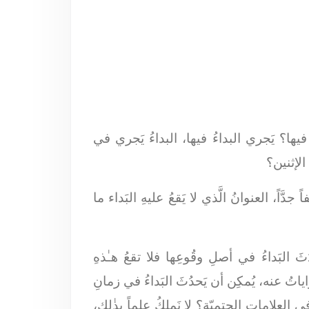
 فيها؟ يَجري البداءُ فيها، البداءُ يَجري في
الإثنين؟
َاً، العنوانُ الَّذي لا يَقعُ عليهِ البَداء ما
ثَ البَداءُ في أصلِ وقُوعِها فلا تقعُ هـٰذهِ
اياتُ عنه، يُمكِن أن يَحدُثَ البَداءُ في زمانِ
في العلاماتِ الحتميّة؟ لا نَملِكُ عِلماً بذٰلك،