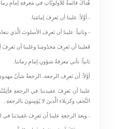
هُناكَ قائمةٌ للأولويّاتِ في مَعرفةِ إمامِ زمان
-
أوَّلاً:
علينا أن نَعرِفَ إمامَنا.
-
وثانياً:
علينا أن نَعرِفَ الأسلوبَ الَّذي نتعام
فَعلينا أن نَعرِفَ مَخدُومَنا وعَلينا أن نَعرِفَ
ثانياً:
تأتي معرفةُ شؤونِ إمامِ زماننا.
أوَّلاً:
أن نَعرِف الرجعة، الرجعةُ شأنٌ مهدويٌّ و
علينا أن نَعرِفَ عقيدتنا في الرجعةِ فأئِمَّتُنا
النَّجفِ وكربلاء الَّذينَ لا يُؤمِنونَ بالرجعةِ..
- وبعدَ الرجعةِ علينا أن نَعرِفَ عَقيدَتنا في 