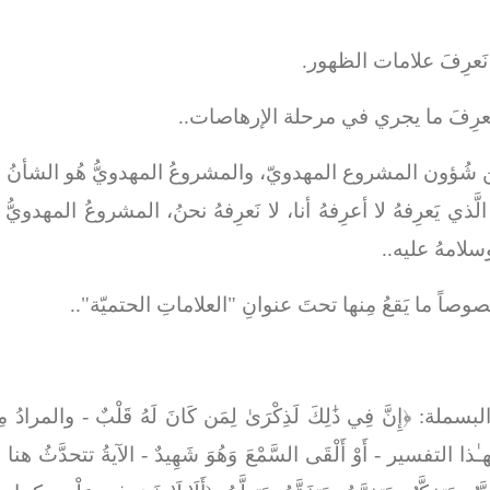
 نَعرِفَ علامات الظهور.
 نَعرِفَ ما يجري في مرحلة الإرهاصات..
شُؤون المشروع المهدويّ، والمشروعُ المهدويُّ هُو الشأنُ الأعظم
الَّذي يَعرِفهُ لا أعرِفهُ أنا، لا نَعرِفهُ نحنُ، المشروعُ المهدويُّ
وسلامهُ عليه..
وصاً ما يَقعُ مِنها تحتَ عنوانِ "العلاماتِ الحتميّة"..
البسملة: ﴿
إِنَّ فِي ذَٰلِكَ لَذِكْرَىٰ لِمَن كَانَ لَهُ قَلْبٌ
- والمرادُ م
هـٰذا التفسير -
أَوْ أَلْقَى السَّمْعَ وَهُوَ شَهِيدٌ
- الآيةُ تتحدَّثُ ه