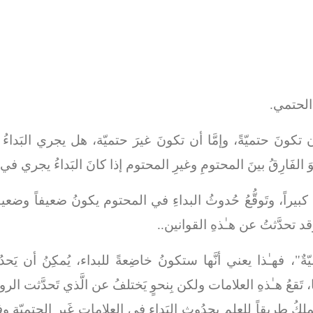
 الحتمي.
ن تكونَ حتميّةً، وإمَّا أن تكونَ غيرَ حتميّة، هل يجري البَداءُ
لفَارِقُ بينَ المحتومِ وغيرِ المحتوم إذا كانَ البَداءُ يجري في 
يراً، وتَوقُّعُ حُدوثُ البداءِ في المحتوم يكونُ ضعيفاً وضعيفاً جدّ
 وقد تحدَّثتُ عن هـٰذهِ القوانين..
ٌ"، فهـٰذا يعني أنَّها ستكونُ خاضِعةً للبداء، يُمكِنُ أن يَحدُ
 تَقعُ هـٰذهِ العلامات ولكن بِنحوٍ يَختلفُ عن الَّذي تَحدَّثت الرو
ملِكُ طريقاً للعِلمِ بِحدُوث البَداءِ في العلاماتِ غَير الحتميّةِ و