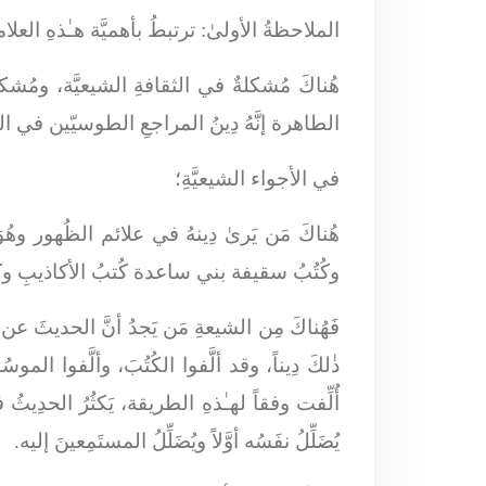
الملاحظةُ الأولىٰ
: ترتبطُ بأهميَّة هـٰذهِ العل
هُناكَ مُشكلةٌ في الثقافةِ الشيعيَّة، ومُشكلةُ 
الطاهرة إنَّهُ دِينُ المراجعِ الطوسيّين في النَّج
في الأجواء الشيعيَّةِ؛
هُناكَ مَن يَرىٰ دِينهُ في علائم الظُهور وهُ
وكُتُبُ سقيفة بني ساعدة كُتبُ الأكاذيبِ وكُت
فَهُناكَ مِن الشيعةِ مَن يَجدُ أنَّ الحديثَ ع
ذٰلكَ دِيناً، وقد ألَّفوا الكُتُبَ، وألَّفوا الموس
أُلِّفت وفقاً لهـٰذهِ الطريقة، يَكثُرُ الحدِ
يُضَلِّلُ نفَسُه أوَّلاً ويُضَلِّلُ المستَمِعينَ إليه.