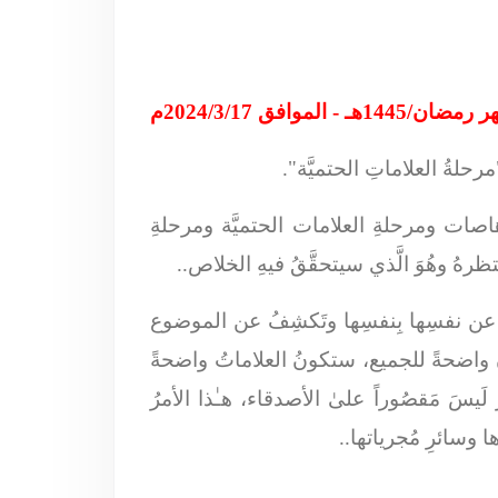
 "مرحلةُ العلاماتِ الحتميَّة".
رهاصات ومرحلةِ العلامات الحتميَّة ومرحلةِ
ننتظرهُ وهُوَ الَّذي سيتحقَّقُ فيهِ الخلاص..
شِفُ عن نفسِها بِنفسِها وتَكشِفُ عن الموضوع
تكونَ واضحةً للجميع، ستكونُ العلاماتُ واضحةً
مرُ لَيسَ مَقصُوراً علىٰ الأصدقاء، هـٰذا الأمرُ
 وسائرِ مُجرياتها..