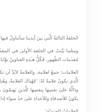
الحلقةُ الثالثةُ الَّتي بينَ أيدينا سأتناولُ فيه
ومثلما بَيَّنتُ في الحلقةِ الأولىٰ في المق
مُقدﱢمات الظُهور، فَكُلُّ هـٰذهِ العناوينُ بوّابا
العلامات
؛ جمعٌ لعلامة، والعلامةُ لابُدَّ أن
الَّذي تكونُ علامةً لهُ؛ "فَهُناكَ العلامةُ، 
ودَالَّةً علىٰ نفسِها بِنفسِها للَّذينَ يَهتمّون
يكونُ للأصدقاءِ وللأعداءِ علىٰ حدﱟ سواء إذا 
العلاماتُ الحتميّة؛