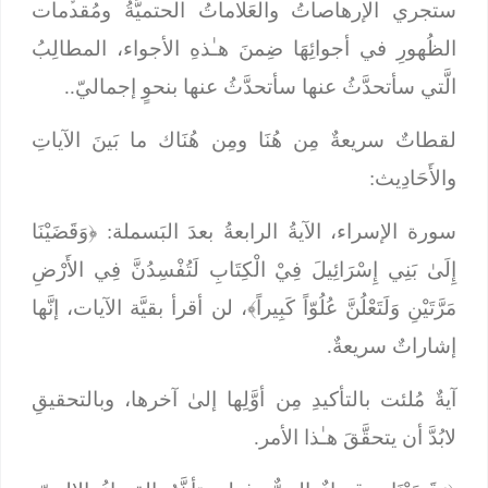
ستجري الإرهاصاتُ والعَلاماتُ الحتميَّةُ ومُقدﱢمات
الظُهورِ في أجوائِهَا ضِمنَ هـٰذهِ الأجواء، المطالِبُ
الَّتي سأتحدَّثُ عنها سأتحدَّثُ عنها بنحوٍ إجماليّ..
لقطاتٌ سريعةٌ مِن هُنَا ومِن هُنَاك ما بَينَ الآياتِ
والأَحَادِيث:
سورة الإسراء، الآيةُ الرابعةُ بعدَ البَسملة: ﴿
وَقَضَيْنَا
إِلَىٰ بَنِي إِسْرَائِيلَ فِيْ الْكِتَابِ لَتُفْسِدُنَّ فِي الأَرْضِ
مَرَّتَيْنِ وَلَتَعْلُنَّ عُلُوّاً كَبِيراً﴾،
لن أقرأ بقيَّة الآيات، إنَّها
إشاراتٌ سريعةٌ.
آيةٌ مُلئت بالتأكيدِ مِن أوَّلِها إلىٰ آخرها، وبالتحقيقِ
لابُدَّ أن يتحقَّقَ هـٰذا الأمر.