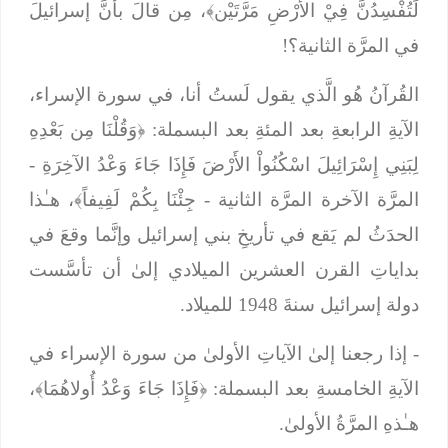
لَتُفْسِدُنَّ فِيْ الأَرْضِ مَرَّتَيْن﴾،
مِن قالَ بأنَّ إسرائيلَ
في المرَّة الثانية؟!
القُرآنُ هُو الَّذي يقول لَستُ أنا، في سورة الإسراء،
الآيةِ الرابعةِ بعد المئةِ بعد البسملة: ﴿
وَقُلْنَا مِن بَعْدِهِ
لِبَنِي إِسْرَائِيلَ اسْكُنُواْ الأَرْضَ فَإِذَا جَاءَ وَعْدُ الآخِرَةِ
-
المرَّة الآخرة المرَّة الثانية -
جِئْنَا بِكُمْ لَفِيفاً﴾،
هـٰذا
الحدَثُ لم يَقع في تأريخِ بني إسرائيل وإنَّما وقعَ في
بداياتِ القرن العشرين الميلادي إلىٰ أن تأسَّست
دولة إسرائيل سنةَ 1948 للميلاد.
- إذا رجعنا إلىٰ الآياتِ الأولىٰ من سورة الإسراء في
الآيةِ الخامسةِ بعد البسملة: ﴿
فَإِذَا جَاءَ وَعْدُ أُولاهُمَا﴾،
هـٰذهِ المرَّةُ الأولىٰ.