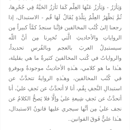
وَيَأزَرُ -
وَيَأرَزُ عَنْهَا العِلْم
كَمَا تَأرَزُ الحَيَّةُ فِي جُحْرِها،
ثُمَّ يَظْهَرُ العِلْمُ بِبَلْدَةٍ يُقَالُ لَهَا قُم
- الاستبدال، إذا
رجعنا إلىٰ كُتُب المخالفين فإنَّنا سنجدُ كمَّاً كبيراً مِن
الرواياتِ والأحاديثِ الَّتي تُخبِرنا مِن أنَّ اللّه
سيستبدِلُ العربَ بالعجم وبالفُرسِ تحديداً،
والرواياتُ في كُتب المخالفينَ كثيرةٌ ما هي بقليلة،
هـٰذا ما هو كلامي، هـٰذهِ الأحاديثُ موجودةٌ وبوفرةٍ
في كُتُب المخالفين، وهـٰذهِ الروايةُ تتحدَّثُ عن
استبدالِ النَّجفِ بِقُم، أنا لا أتحدَّثُ عن نَجفِ عليﱟ، أنا
أتحدَّثُ عن نَجفِ شِيعةِ عليﱟ وإلَّا فلا يَصحُّ الكلامُ عن
نجف عليﱟ مِن أنَّها سيجري عليها قانونُ الاستبدال،
هـٰذا عليٌّ فَوقَ القوانين..