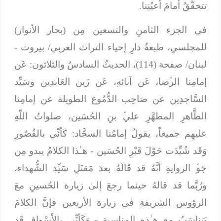
تتحقَّقُ أمامَ أعيُنِنا.
في الجزء الثامنِ والتسعين مِن (بحار الأنوار)
للمجلسي، طبعةُ دارِ إحياء التراث العربي/ بيروت -
لبنان/ صفحة (114)، الحديثُ السادسُ والثلاثون: عَن
إمامِنا الرﱢضا، عَن آبائهِ، عَن زَين العَابدِين وسَيِّد
السَّاجدِين عن صَاحِب الدُّمُوع الطويلة عن إمامِنا
الطَّاهرِ المطهَّرِ عليﱢ بنِ الحُسَين، صلواتُ اللّهِ
عليهِم جميعاً، يقولُ إمامُنا السجَّاد:
كَأنِّي بالقُصُورِ
وَقَد شُيِّدَت حَوْلَ قَبْرِ الحُسَين
- هـٰذا الكلامُ يبدو مِن
جَوﱢ الروايةِ أنَّهُ قد قَالَهُ بعدَ مَقتَلِ سَيِّد الشُّهداء،
ورُبَّما قد قالهُ حينما رجعَ إلىٰ زيارة الحُسينِ معَ
الرؤوس الشريفةِ في زيارة الأربعين فإنَّ الكلامَ
يَتناسَبُ مع هـٰذهِ المناسبة -
وَكَأنِّي بِالأَسْواقِ قَد