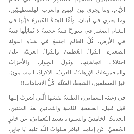
الأيَّام، وما يجري بينَ اليهودِ والعرب الفِلسطينيّين،
وما يجري في لُبنان، وأمَّا الفِتنةُ الكبيرةُ فإنَّها في
الشام الصغير في سوريّا فتنةٌ عجيبةٌ لا تُماثِلُها فِتنةٌ
في الأرض، كُلُّ العالَمِ اجتمعَ في هـٰذهِ الدولة
الصغيرة، الدُولُ العُظمىٰ والدُولُ العربيّة علىٰ
اختلافِ اتجاهاتِها، ودُولُ الجِوار، والأحزابُ
والمجموعاتُ الإرهابيّةُ، العربُ، الأكرادُ، المسلمونَ،
غيرُ المسلمين، الشيعةُ، السُنَّة، كُلُّ الاتجاهات!!
في (غَيبَة النعماني)، الطبعةُ نفسُها الَّتي أشرتُ إليها
قبل قليل، الصفحةِ الثامنةِ والثمانين بعدَ المئتين،
الحديثُ الخامِسُ والستون:
بِسند النُعمانيّ، عَن جَابرٍ
الجُعفيّ، عَن إمامِنا البَاقرِ صلواتُ اللّهِ عليه: يَا جَابِر،