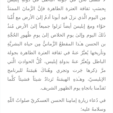
بِحسَبِ ثقافة العترة الطاهرة فإنَّ الزَّمانَ الممتدَّ
مِن اليوم الَّذي نزلَ فيهِ أبونا آدمُ إلىٰ الأرض مع أُمِّنا
حوّاء ومعَ إبليسَ أيضاً نَزلوا جميعاً إلىٰ الأرض مُنذُ
ذٰلكَ اليوم وإلىٰ يومِ الخلاص إلىٰ يومِ ظُهورِ الحُجَّةِ
بن الحسن هـٰذا المقطعُ الزَّمانيُّ مِن حياة البشريَّةِ
وتأريخها يُعبَّرُ عنهُ في ثقافة العترة الطاهرة بجولة
الباطل ويُعبَّرُ عنهُ بدولةِ إبليس، كُلُّ الحوادثِ الَّتي
مرَّ ذِكرها جَرت وتجري وهُناكَ هَيمَنةٌ للبرنامج
الإبليسيّ، وهـٰذهِ الهيمَنةُ تَزدادُ شيئاً فشيئاً كلَّما
تَقدَّمنا باتجاهِ يوم الظهور الشريف.
في دُعاء زيارةِ إمامِنا الحسن العسكريّ صلواتُ اللّهِ
وسلامهُ عليه؛