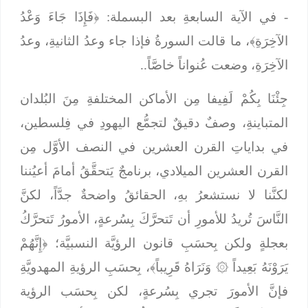
- في الآية السابعةِ بعد البسملة: ﴿
فَإِذَا جَاءَ وَعْدُ
الآخِرَةِ﴾،
ما قالت السورةُ فإذا جاء وعدُ الثانيةِ، وعدُ
الآخِرَةِ، وضعت عُنواناً خاصَّاً..
جِئْنَا بِكُمْ لَفِيفا مِن الأماكن المختلفةِ مِنَ البُلدان
المتباينةِ، وصفٌ دقيقٌ لتجمُّع اليهودِ في فِلسطين،
في بداياتِ القرن العشرين في النصف الأوَّل مِن
القرن العشرين الميلادي، برنامجٌ يَتحقَّقُ أمامَ أعيُننا
لكنَّنا لا نستشعرُ بهِ، الحقائقُ واضحةٌ جدَّاً، لكنَّ
النَّاسَ تُريدُ للأمورِ أن تَتحرَّكَ بِسُرعةٍ، الأمورُ تَتحرَّكُ
بعجلةٍ ولكن بِحسَبِ قانون الرؤيَّة النسبيَّة؛ ﴿
إِنَّهُمْ
يَرَوْنَهُ بَعِيداً
۞
وَنَرَاهُ قَرِيباً﴾،
بِحسَبِ الرؤيةِ المهدويَّةِ
فإنَّ الأمورَ تجري بِسُرعةٍ، لكن بِحسَب الرؤية