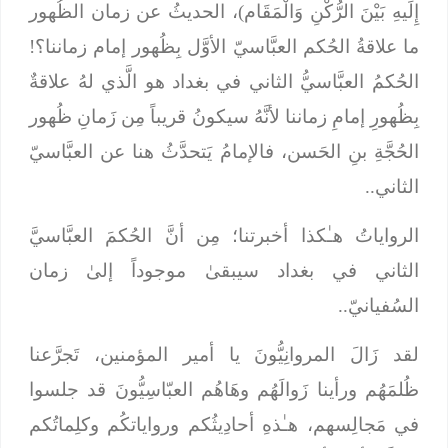
إِلَيهِ بَيْنَ الرُّكْنِ وَالْمَقَام
)، الحديثُ عن زمان الظُهور
ما علاقةُ الحُكم العبَّاسيّ الأوَّل بِظُهور إمام زماننا؟!
الحُكمُ العبَّاسيُّ الثاني في بغداد هو الَّذي لهُ علاقةٌ
بِظُهورِ إمامِ زماننا لأنَّهُ سيكونُ قريباً مِن زَمانِ ظُهور
الحُجَّةِ بنِ الحَسن، فالإمامُ يَتحدَّثُ هنا عن العبَّاسيّ
الثاني..
الرواياتُ هـٰكذا أخبرتنا؛ مِن أنَّ الحُكمَ العبَّاسيَّ
الثاني في بغداد سيبقىٰ موجوداً إلىٰ زمان
السُفيانيّ..
لقد زَالَ المروانِيُّونَ يا أمير المؤمنين، تَجرَّعنا
ظُلمَهُم ورأينا زَوالَهُم وهَاهُم العبّاسِيُّونَ قد جلسوا
في مَجالِسهم، هـٰذهِ أحادِيثُكم ورواياتكُم وكلِماتُكم