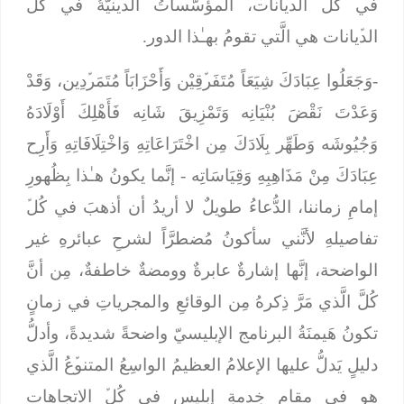
في كُلﱢ الدﱢيانات، المؤسَّساتُ الدﱢينيَّةُ في كُلﱢ
الدﱢيانات هي الَّتي تقومُ بهـٰذا الدور.
-وَجَعَلُوا عِبَادَكَ شِيَعَاً مُتَفَرﱢقِيْن وَأَحْزَابَاً مُتَمَرﱢدِين، وَقَدْ
وَعَدْتَ نَقْضَ بُنْيَانِه وَتَمْزِيقَ شَانِه فَأَهْلِكَ أَوْلَادَهُ
وَجُيُوشَه
وَطَهِّر بِلَادَكَ مِن اخْتَرَاعَاتِهِ وَاخْتِلَافَاتِهِ وَأَرِح
عِبَادَكَ مِنْ مَذَاهِبِهِ وَقِيَاسَاتِه
- إنَّما يكونُ هـٰذا بِظُهورِ
إمامِ زماننا، الدُّعاءُ طويلٌ لا أريدُ أن أذهبَ في كُلﱢ
تفاصيلهِ لأنَّني سأكونُ مُضطرَّاً لشرحِ عبائرهِ غير
الواضحة، إنَّها إشارةٌ عابرةٌ وومضةٌ خاطفةٌ، مِن أنَّ
كُلَّ الَّذي مَرَّ ذِكرهُ مِن الوقائعِ والمجرياتِ في زمانٍ
تكونُ هَيمنَةُ البرنامج الإبليسيّ واضحةً شديدةً، وأدلُّ
دليلٍ يَدلُّ عليها الإعلامُ العظيمُ الواسِعُ المتنوﱢعُ الَّذي
هو في مقامِ خِدمةِ إبليس في كُلﱢ الاتجاهات