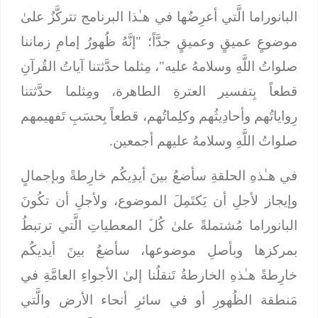
البانوراما الَّتي أعرِضُها في هـٰذا البرنامج تتركَّزُ علىٰ
موضوعٍ عميقٍ وعميقٍ جدَّاً؛ "
إنَّهُ ظُهورُ إمامِ زماننا
صلواتُ اللَّهِ وسلامهُ عليه
"، مِثلما حدَّثتنا آياتُ القُرآنِ
قطعاً بِتفسير العترةِ الطاهرة، ومِثلما حدَّثتنا
رِواياتُهم وأحادِيثُهم وكلِماتُهم، قطعاً بِحسَبِ تَفهيمهم
صلواتُ اللَّهِ وسلامهُ عليهم أجمعين.
في هـٰذهِ الحلقةِ سأضعُ بينَ أيدِيكُم خارِطةً وبإجمالٍ
وإيجاز لأجلِ أن يَكتَمِلَ الموضوع، ولأجلِ أن تكُونَ
البانوراما مُشتملةً علىٰ كُلﱢ المعطياتِ الَّتي ترتبطُ
بمركزها وبأصلِ موضوعها، سأضعُ بينَ أيديكُم
خارِطةً هـٰذهِ الخارطةُ تَنقلُنا إلىٰ الأجواءِ العامَّةِ في
مَنطقة الظُهورِ أو في سائرِ أنحاء الأرض والَّتي