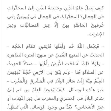
كيف يَصِلُ عِلمُ الدﱢينِ وحقيقةُ الدﱢينِ إلىٰ المخدَّراتِ
في الحِجال؟ المخدَّراتُ في الحِجال في بُيوتِهنَّ وفي
غُرفهنَّ الخاصَّةِ بِهنّ إلَّا عِبرَ الفضائيَّات وعِبرَ
الإنترنت.
- فَيَجْعَل اللّهُ قُم وَأَهْلَهَا قَائِمَينِ مَقَامَ الحُجَّة
-
الحدِيثُ عن المنهج القُميّ عن منهج العترة الطاهرة
-
وَلَوْلَا ذَٰلِكَ لَسَاخَت الأَرْضُ بِأَهْلِهَا
- ضلالاً الحدِيثُ
عن الضلالةِ هُنا -
وَلَم يَبْقَ فِي الأَرْضِ حُجَّةٌ فَيَفِيضُ
العِلْمُ مِنْهُ إِلَىٰ سَائِر البِلَادِ فِي الْمَشْرِقِ وَالْمَغْرِب
-
عِبرَ هـٰذهِ الوسائل، كيفَ يَفِيضُ العِلمُ مِن قم إلىٰ
سَائر البِلادِ في المشرقِ والمغرب هل عِبرَ الكِتاب أو
عِبرَ الأشخاص؟ لابُدَّ من وجود الوسائل الَّتي تُسَهِّلُ