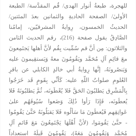
للهجرة، طبعةُ أنوار الهدى/ قُم المقدَّسة/ الطبعة
الأولىٰ/ الصفحة الحاديةِ والثمانين بعدَ المئتين/
الحديثُ الخمسون، رِوايةُ المشرقيّين، إمامُنا
الصَّادِقُ يقول صفحة (216)، رقم الحديث الثامن
والثلاثون: مِن أنَّ قم سُمِّيت بِقُم لأنَّ أهلها يَجتَمِعونَ
معَ قائِمِ آلِ مُحَمَّد ويَقُومُونَ معهُ وَيَستقِيمونَ عليه
وَيَنصُرونَهُ، إنَّها رِوايةُ أبي خالدٍ الكابلي عن باقرِ
العُلومِ صلواتُ اللّهِ عليه:
كَأنِّي بِقَومٍ قَد خَرَجُوا
بِالْمَشْرِق يَطلبُونَ الحَقَّ فَلا يُعْطَونَه، ثُمَّ يَطلبُونَهُ فَلا
يُعطَونَه، فَإِذَا رَأوا ذَٰلِكَ وَضَعوا سُيُوفَهُم علىٰ
عَواتِقِهم فَيُعطَونَ مَا سَألُوه فَلا يَقبَلُونَهُ حَتَّىٰ يَقُومُوا
- حتَّىٰ يَقُومَوا، (لأنَّ أَهْلَهَا يَجْتَمِعُونَ مَعَ قَائمِ آلِ
مُحَمَّد وَيَقُومُونَ مَعَهُ)، يَقُومُونَ قَبلَهُ استعداداً