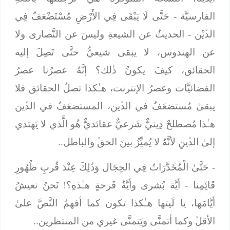
الفارسيَّة -
حَتَّى لَا يَبْقَى فِي الأَرْضِ مُسْتَضْعَفٌ فِي
الدﱢيْن
- الحديثُ عن الشيعةِ وليسَ عن النَّصارى ولا
عن الهندوس، لا يبقى شيعيٌّ حتَّى تَصِلَ إليه
الحقائق، كيفَ يكونُ ذٰلك؟ إنَّهُ عصرُنا عصرُ
الفضائيَّات وعصرُ الإنترنت، هـٰكذا تصلُ الحقائق فلا
يبقىٰ مُستضعَفٌ في الدﱢين، المستضعَفُ في الدﱢين
هـٰذا مُصطلحٌ دِينيٌّ شَرعيٌّ عقائديٌّ هُو الَّذي لا يَهتدي
إلىٰ الدﱢينِ لأنَّهُ لا يُميِّزُ بينَ الحقﱢ والباطل..
-
حَتَّىٰ الْمُخَدَّرَاتُ فِي الحِجَال وَذَٰلِكَ عِنْدَ قُربِ ظُهُورِ
قَائِمِنا
- أيَّة بُشرى وأيَّةُ فَرحةٍ هـٰذهِ؟! نَحنُ نعيشُ
أيَّامَها، يا لَيتها هـٰكذا تكون كما أفهمُ النَّصَّ علىٰ
الأقلﱢ وكما أتمنَّى ويَتمنَّى غيري من المنتظرين..