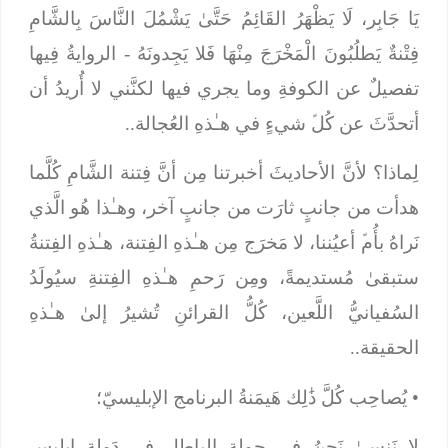
يَا جَابِر، لَا يَظْهَرُ القَائِمُ حَتَّىٰ يَشْمُلَ النَّاسَ بِالشَّامِ
فِتْنةٌ يَطلُبُونَ الْمَخْرَجَ مِنْهَا فَلا يَجِدونَهُ
- الروايةُ فِيها
تفصيلٌ عن الكوفةِ وما يجري فيها لكنَّني لا أُريدُ أن
أتحدَّثَ عن كُلﱢ شيءٍ في هـٰذهِ العُجالة..
لِماذا؟ لأنَّ الأحاديثَ أخبرتنا مِن أنَّ فِتنة الشَّامِ كُلَّما
هدأت من جانبٍ ثارَت من جانبٍ آخر، وهـٰذا هُو الَّذي
نَراهُ بأُمﱢ أعيُننا، لا مَخرَج مِن هـٰذهِ الفِتنة، هـٰذهِ الفِتنةُ
ستبقىٰ مُستديمةً، ومِن رَحمِ هـٰذهِ الفِتنةِ سيُولَدُ
السُفيانيُّ اللَّعين، كُلُّ القرائنِ تُشيرُ إلىٰ هـٰذهِ
الحقيقة..
•
يُصاحِب كُلَّ ذَٰلِك هَيمَنةُ البرنامج الإبليسيّ؛
لا نَنسىٰ نَحنُ في جولة الباطل في دَولةِ إبليس