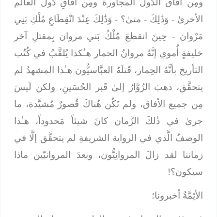
ومِن أفاق الدُول المجاورة ومِن أفاقِ دُول العالم
الأخرىٰ -
وَذَٰلِكَ
- متىٰ؟ -
وَذَٰلِكَ عِنْدَ انْقِطَاعِ مُلْكِ بَنِي
مَرْوان
- حِينَ انقطعَ مُلْكُ بَني مروان بِمقتلِ آخر
خليفةٍ أُموي إنَّهُ مروانُ الحمار هـٰكذا يُلقَّبُ في كُتُب
التأريخ بأنَّهُ الحِمار، قَتلَهُ العبَّاسيُّون هـٰذا المشهدُ لم
يتحقَّق، ذهبَ الزُوَّارُ إلىٰ قَبر الحُسَينِ، ولكن لَيسَ
مِن جميع الأفاق، ولم تَكُن هُناكَ قُصورٌ مُشيَّدة، ما
جرىٰ في ذٰلكَ الزَّمان كانَ شيئاً مَحدوداً، هـٰذا
الوصفُ الَّذي في الرواية الشريفةِ لم يتحقَّق إلَّا في
زماننا لقد زالَ المروانِيُّون، وبعدَ المروانيّين ماذا
سيكون؟!
الأئِمَّةُ أخبرونا؛