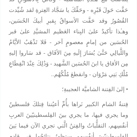
حَفَّت حَولَ قَبْرِه
- وحَقِّكَ يا سَجَّاد العِترةِ لقد شُيِّدت
القُصُورُ وقد حَفَّت الأسواقُ بِقبرِ أبيكَ الحُسَين،
وهـٰذا تأكيدٌ علىٰ البِناء العَظيم المشيَّدِ علىٰ قبر
الحُسَين من إمامٍ معصومٍ آخر -
فَلا تَذْهَبُ الأيَّامُ
واللَّيالِي حَتَّىٰ يُسَارَ إِلَيهِ مِنَ الأفَاق
- قد سَاروا إليهِ
مِن الأفاق يا ابنَ الحُسَين الشَّهيد -
وَذَٰلِكَ عِنْدَ انْقِطَاعِ
مُلْكِ بَنِي مَرْوَان
- وانقطعَ مُلْكُهُم..
•
إلىٰ الفِتنة الشاميَّة العجيبةِ؛
فِتنةُ الشام الكبير نَراها بأُمِّ أعيُننا فِتلكَ فلسطينُ
وما يجري فيها، ما يجري بينَ الفِلسطينيّينَ العربِ
أنفُسِهم، التقلُّباتُ والفِتنُ الَّتي تجري الآن فيما بَينَ
الفِلسطينيّينَ أنفُسهم ستظهرُ نتائجُها في قادم