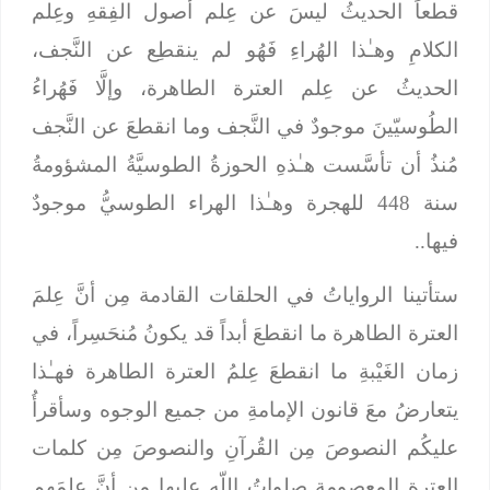
قطعاً الحديثُ ليسَ عن عِلم أصول الفِقهِ وعِلم
الكلامِ وهـٰذا الهُراءِ فَهُو لم ينقطِع عن النَّجف،
الحديثُ عن عِلم العترة الطاهرة، وإلَّا فَهُراءُ
الطُوسيّينَ موجودٌ في النَّجف وما انقطعَ عن النَّجف
مُنذُ أن تأسَّست هـٰذهِ الحوزةُ الطوسيَّةُ المشؤومةُ
سنة 448 للهجرة وهـٰذا الهراء الطوسيُّ موجودٌ
فيها..
ستأتينا الرواياتُ في الحلقات القادمة مِن أنَّ عِلمَ
العترة الطاهرة ما انقطعَ أبداً قد يكونُ مُنحَسِراً، في
زمان الغَيْبةِ ما انقطعَ عِلمُ العترة الطاهرة فهـٰذا
يتعارضُ معَ قانون الإمامةِ من جميع الوجوه وسأقرأُ
عليكُم النصوصَ مِن القُرآنِ والنصوصَ مِن كلمات
العترةِ المعصومةِ صلواتُ اللّهِ عليها مِن أنَّ عِلمَهم