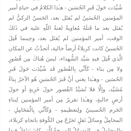
شُيِّدَت حَولَ قَبرِ الحُسَين
- هـٰذا الكلامُ في حياةِ أمير
المؤمنين الحُسَينُ لم يُقتَل بعد، الحَسنُ الزكيُّ لم
يُقتَل بعد ما قَتلَهُ مُعاويةٌ لعنةُ اللّهِ عليه في ذٰلكَ
الوقت، أمير المؤمنين لم يُقتَل بعد، وحِينما قُتِلَ
الحُسينُ كانت كربلاءُ أرضاً خالية، أتحدَّثُ عن المكان
الَّذي قُتِلَ فيهِ سَيِّد الشُّهداء، ليسَ هُناكَ مِن قُصُورٍ
ولا مِن بناء -
كَأنِّي بِالقُصُورِ قَد شُيِّدَت حَولَ قَبرِ
الحُسَين
- وهـٰذا يعني أنَّ قَبرَ الحُسَينِ هُو الآخرُ بِناءٌ
مُشَيَّد، وإلَّا فلا تُشيَّدُ القُصور حولَ خَرِبةٍ أو حولَ
أرضٍ خاليةٍ، وهـٰذا تقريرٌ مِن أمير المؤمنين لِبناءِ
الحَرم الحُسينيّ ولِتعظيمهِ -
وَكَأنِّي بِالْمَحَامِلِ
-
المحامِلُ وسائلُ نَقلٍ تَخرُجُ مِن الكُوفةِ باتجاهِ كربلاء،
والمحامِلُ هي الوسائلُ المريحةُ الَّتي كانَ يَنتَقِلُ فيها