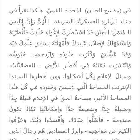
في (مفاتيح الجنان) للمُحدﱢث القميّ، هـٰكذا نقرأُ في
دعاءِ الزﱢيارة العسكريَّة الشريفة:
اللَّهُمَّ وَإِنَّ إِبْلِيسَ
الـمُتَمَرﱢدَ اللَّعِيْنَ قَدْ اسْتَنْظَرَكَ لِإِغْوَاءِ خَلْقِكَ فَأَنْظَرْتَهُ
وَاسْتَمْهَلَكَ لِإِضْلَالِ عَبِيدِكَ فَأَمْهَلْتَهُ بِسَابِقِ عِلْمِكَ فِيْه
وَقَدْ عَشَّشَ وَكَثُرَت جُنُودُه وَازْدَحَمَت جُيُوشُه
وَانْتَشَرَت دُعَاتُهُ فِي أَقْطَارِ الأَرْض
- الفضائيَّاتُ،
وسائلُ الإعلامِ بِكُلﱢ أشكالِها، ومِن أخطرِها السينما
الإنترنت المساحةُ الَّتي لإبليسَ وجُنودِهِ في كُلﱢ هـٰذا
المساحةُ الأكبر، مِساحةُ الحقﱢ في الإعلامِ قليلةٌ جِدَّاً
وضئيلةٌ جِدَّاً وضَعيفةٌ جدَّاً وإمكاناتُها تَكادُ تكونُ
معدومةً -
فَأَضَلُّوا عِبَادَك وَأَفْسَدُوا دِيْنَك وَحَرَّفُوا
الكَلِمَ عَن مَوَاضِعِه
- وأبرزُ المصاديق هُم رِجالُ الدﱢين