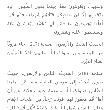
وتمهيداً، ويَقُومُونَ معهُ حِينما يكون الظُهور -
وَلَا
يَدْفَعُونَها إِلَّا إِلىٰ صَاحِبِكُم، قَتْلَاهُم شُهَدَاء
- فإنَّها قُم،
أهلُها يَجتمِعونَ معَ قائمِ آلِ مُحَمَّد ويَقُومُونَ مَعَهُ
ويَستَقِيمونَ عَليه ويَنصُرونَه.
الحديثُ الثالثُ والأربعون، صفحة (217)، جاء مَرويَّاً
عن المعصومين صلواتُ اللّهِ عليهم:
لَوْلَا القُمِيُّون
لَضَاعَ الدﱢيْن
.
صفحة (218)، الحديثُ الثامن والأربعون، حدِيثٌ
طويل أذهبُ إلىٰ موطن الحاجةِ منه، عَن إمامِنا
الصَّادقِ صلواتُ اللّهِ وسلامهُ عليه يتحدَّثُ عن أنَّ
أهلَ قُم مَغفُورٌ لهم:
فَوثَب رَجُلٌ مِن أَصْحَابِ الإِمَامِ
وَقَالَ: يَا ابْنَ رَسُول اللّه هَـٰذا خَاصَّةٌ لِأَهْلِ قُم؟ قَالَ: