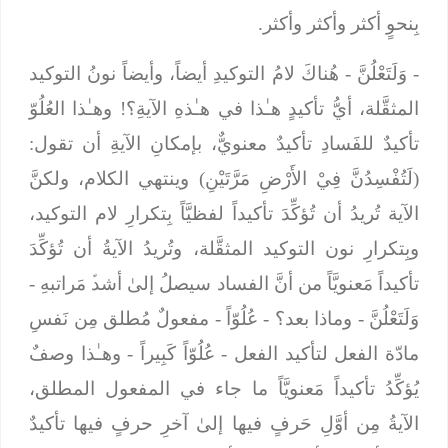
بِنحوٍ أكثر وأكثر وأكثر.
-
وَلَتَعْلُنَّ
- هُناكَ لامُ التوكيدِ أيضاً، وأيضاً نونُ التوكيد
المثقَّلة، أيُّ تأكيدٍ هـٰذا في هـٰذهِ الآيةِ؟! وهـٰذا العُلُوّ
تأكيدٌ للفَسادِ تأكيدٌ معنويٌّ، بإمكانِ الآيةِ أن تقول:
(
لَتُفْسِدُنَّ فِيْ الأَرْضِ مَرَّتَيْنِ
) وينتهي الكلام، ولكنَّ
الآية تُريدُ أن تُؤكِّدَ تأكيداً لفظيَّاً بِتكرارِ لام التوكيد،
وبِتكرارِ نون التوكيد المثقَّلة، وتُريدُ الآيةُ أن تُؤكِّدَ
تأكيداً مَعنويَّاً من أنَّ الفساد سيصلُ إلىٰ أشدﱢ مَراتبهِ -
وَلَتَعْلُنَّ
- وماذا بعد؟ -
عُلُوّاً
- مفعولٌ مُطلق مِن نَفسِ
مادّة الفعل لتأكيد الفعل -
عُلُوّاً كَبِيراً
- وهـٰذا وصفٌ
يُؤكِّدُ تأكيداً مَعنويَّاً ما جاء في المفعول المطلق،
الآيةُ مِن أوَّلِ حَرفٍ فيها إلىٰ آخرِ حرفٍ فيها تأكيدٌ