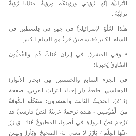
التُرابيَّةِ إنَّها رُؤيتي ورؤيتكُم ورؤيةُ أمثالِنا رُؤيةٌ
ترابيَّةٌ..
هـٰذا العُلُوّ الإسرائيليُّ في جِهةٍ في فِلسطين في
الشام الكبير فَفِلسطينُ جُزءٌ من الشام الكبير.
•
وفي المشرقِ في إيران هُناكَ قُم والقُميُّون
الصَّادِقُ يُخبِرنا؛
في الجزء السابع والخمسين مِن (بحار الأنوار)
للمجلسي، طبعةُ دار إحياء التراث العربي، صفحة
(213)، الحديثُ الثالث والعشرون:
سَتَخْلُو الكُوفَةُ
مِنَ الْمُؤْمِنِين
- هـٰذهِ ترجمةٌ عربيّةٌ لنصﱟ فارسيﱟ قد
تَرْجَمَ نصَّ الروايةِ في أصلِها، المطبوعُ هُنا: "
وَيَأزَرُ
عَنْهَا العِلْم
"، يَأزَرُ لا معنىٰ لهُ، الصحيحُ: وَيَأرَزُ وليسَ