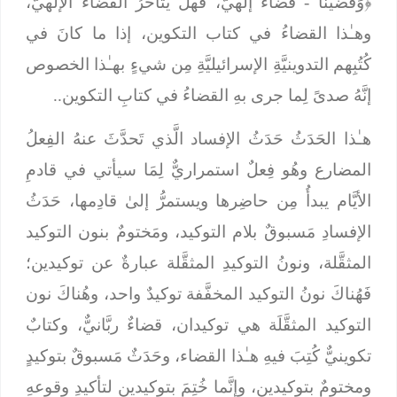
﴿وَقَضَيْنَا
- قضاءٌ إلهيٌّ، فهل يتأخَّرُ القضاءُ الإلهيّ،
وهـٰذا القضاءُ في كتاب التكوين، إذا ما كانَ في
كُتُبِهم التدوينيَّةِ الإسرائيليَّةِ مِن شيءٍ بهـٰذا الخصوص
إنَّهُ صدىً لِما جرى بهِ القضاءُ في كتابِ التكوين..
هـٰذا الحَدَثُ حَدَثُ الإفساد الَّذي تَحدَّثَ عنهُ الفِعلُ
المضارع وهُو فِعلٌ استمراريٌّ لِمَا سيأتي في قادمِ
الأيَّام يبدأُ مِن حاضِرها ويستمرُّ إلىٰ قادِمها، حَدَثُ
الإفسادِ مَسبوقٌ بلام التوكيد، ومَختومٌ بنون التوكيد
المثقَّلة، ونونُ التوكيدِ المثقَّلة عبارةٌ عن توكيدين؛
فَهُناكَ نونُ التوكيد المخفَّفة توكيدٌ واحد، وهُناكَ نون
التوكيد المثقَّلَة هي توكيدان، قضاءٌ ربَّانيٌّ، وكتابٌ
تكوينيٌّ كُتِبَ فيهِ هـٰذا القضاء، وحَدَثٌ مَسبوقٌ بتوكيدٍ
ومختومٌ بتوكيدين، وإنَّما خُتِمَ بتوكيدين لتأكيدِ وقوعهِ