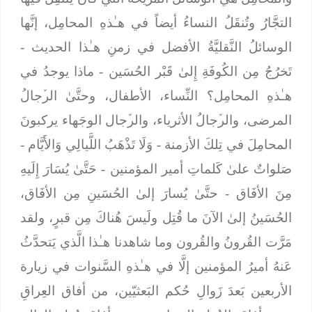
التجَّارُ وتُنقَلُ النساءُ أيضاً في هـٰذهِ المحامِل، إنَّها
الوسائلُ النَّقليَّةُ الأفضل في زمنِ هـٰذا الحديث -
تَخرُجُ مِن الكُوفَةِ إِلىٰ قَبْر الحُسَين
- ماذا يوجدُ في
هـٰذهِ المحامِل؟ النِّساء، الأطفال، وحتَّىٰ الرﱢجالُ
المرضى، والرﱢجالُ الأثرياء، والرﱢجال الوجَهاء يركبونَ
المحامِلَ في تِلكَ الأزمنة -
وَلَا تَذْهَبُ اللَّيالِي وَالأَيَّام
-
صَلواتٌ علىٰ كَلماتِ أمير المؤمنين -
حَتَّىٰ يُسَارَ إِلَيهِ
مِنَ الأفَاق
- حتَّىٰ يُسارَ إلىٰ الحُسَينِ مِن الأفَاق،
الحُسَينُ إلىٰ الآنَ ما قُتِل ولَيسَ هُناكَ مِن قبرٍ، ولقد
مَرَّت القُرونُ والقُرون وما شاهدنا هـٰذا الَّذي يَتحدَّثُ
عَنهُ أميرُ المؤمنين إلَّا في هـٰذهِ السَّنوات في زيارة
الأربعين بَعدَ زَوالِ حُكم البَعثيّين، من أفاق العِراقِ