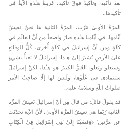
بعدَ تأكيد، وتأكيدٌ فوقَ تأكيد، غريبةٌ هـٰذهِ الآيةُ في
تأكيدها..
المرَّةُ الأولىٰ مَرَّت، المرَّةُ الثانية ها نحنُ نعيشُ
أيَّامها، في أيَّامِنا هـٰذهِ صارَ واضحاً مِن أنَّ العالَم في
كفَّةٍ ومِن أنَّ إسرائيلَ في كفَّةٍ أُخرى، كُلُّ الوقائعِ
علىٰ الأرضِ تُشيرُ إلىٰ هـٰذا، إسرائيلُ لا تعبأُ بشيءٍ
وستعلو وتعلو، العُلوُّ الكبيرُ هو هـٰذا، لكنَّ إسرائيلَ
ستتمادى في عُلُوﱢها، ولَيسَ لها إلَّا صاحِبُ الأمر
صلواتُ اللّهِ وسلامهُ عليه..
قد يقولُ قائلٌ: مَن قالَ مِن أنَّ إسرائيلَ تَعيشُ المرَّة
الثانية رُبَّما هي تعيشُ المرَّة الأولىٰ، لأنَّ الآية تحدَّثت
عن مَرَّتين؛ ﴿
وَقَضَيْنَا إِلَىٰ بَنِي إِسْرَائِيلَ فِيْ الْكِتَابِ