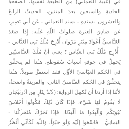
في (غيبة النعماني) من الطبعةِ نفسها، الصفحةِ
الحاديةِ والسبعين بعدَ المئتين، الحديثُ الرابعُ
والعشرون:
بسندهِ
- بسند النعماني -
عَن أبي بَصِيرٍ،
عَن صَادِق العترة صلواتُ اللّهِ
عَلَيه: إِذَا صَعَدَ
العَبَّاسِيُّ أَعْوَادَ مِنْبَرِ مَرْوان أُدْرِجَ مُلْكُ بَنِي العَبَّاس
-
"أُدْرِج مُلْكُ بَني العبَّاس"؛ يعني أنَّ مُلْكَ العبَّاسيّين
يَحمِلُ في جوفهِ أسبابَ سُقوطهِ، هـٰذا لم يتحقَّق
في الحُكم العبَّاسيّ الأوَّل فقد استمرَّ طويلاً، هـٰذا
يتحقَّقُ في الحُكم العبَّاسيّ الثاني، والقرينةُ واضحةٌ،
لأنَّنا إذا أردنا أن نُكمِلَ الرواية: (
لَابُدَّ لِنَارٍ مِن آذربَيْجَان
لَا يَقُومُ لَهَا شَيْء، فَإِذَا كَانَ ذَٰلِكَ فَكُونُوا أَحْلاسَ
بُيُوتِكُم وَأَلْبِدُوا مَا أَلْبَدْنَا، فَإِذَا تَحَرَّكَ مُتَحَرﱢكُنا
-
اليَمانِيُّ -
فَاسْعَوا إِلَيْه
وَلَو حَبْوَاً، وَاللّهِ لَكَأنِّي أَنْظُرُ