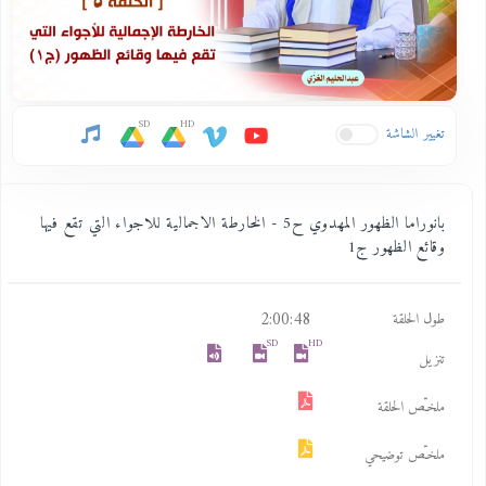
SD
HD
تغيير الشاشة
بانوراما الظهور المهدوي ح5 - الخارطة الاجمالية للاجواء التي تقع فيها
وقائع الظهور ج1
2:00:48
طول الحلقة
SD
HD
تنزيل
ملخـّص الحلقة
ملخـّص توضيحي