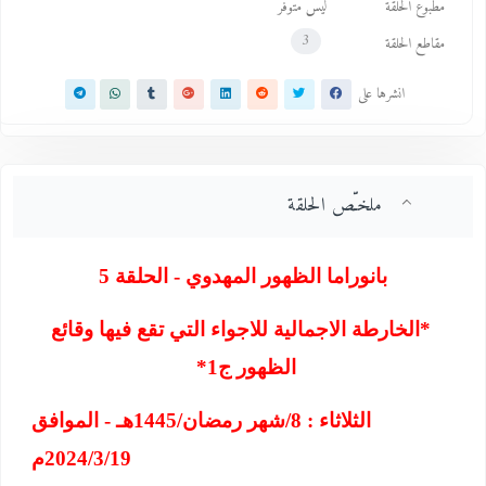
مطبوع الحلقة
ليس متوفر
3
مقاطع الحلقة
انشرها على
ملخـّص الحلقة
بانوراما الظهور المهدوي - الحلقة 5
*
الخارطة الاجمالية للاجواء التي تقع فيها وقائع
الظهور ج1
*
الثلاثاء : 8/شهر رمضان/1445هـ - الموافق
2024/3/19م