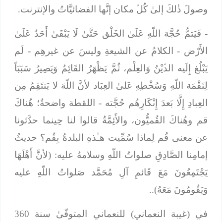
وصولَ ذٰلكَ إلىٰ كُلﱢ مكان إنَّها الفضائيَّاتُ والإنترنت.
-
فَيَتمُّ حُجَّة اللّهِ عَلَىٰ الخَلْق حَتَّىٰ لَا يَبْقَىٰ أَحَدٌ عَلَىٰ
الأَرْض
- الكلامُ عن الشيعةِ وليسَ عن غيرهِم -
لَم
يَبْلُغ إِلَيه الدﱢيْنُ وَالعِلْم، ثُمَّ يَظْهَرُ القَائِمُ وَيَصِيرُ سَبَبَاً
لِنَقْمَة اللّهِ وَسُخْطِهِ عَلىٰ العِبَاد لأنَّ اللّهَ لا يَنتَقِمُ مِن
العِبادِ إِلَّا بَعدَ إِنْكَارِهُم حُجَّته
- اللقطة واضحةٌ؛ هُناكَ
قم وهُناكَ القُميُّون، والأَئِمَّةُ قالوا لنا حِينما حدَّثونا
عن معنى قُم لِماذا سُمِّيت هـٰذهِ البلدةُ بِقُم؟ حديثُ
إمامِنا الصَّادِقِ صلواتُ اللّهِ وسلامهُ عليه: (لأنَّ أَهْلَهَا
يَجْتَمِعُونَ مَعَ قَائمِ آلِ مُحَمَّد صَلواتُ اللّهِ عليه
وَيَقُومُونَ مَعَهُ)..
في (غيبة النعماني) للنعماني المتوفّىٰ سنة 360