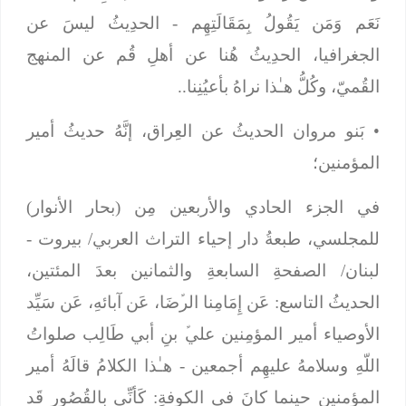
نَعَم وَمَن يَقُولُ بِمَقَالَتِهِم
- الحدِيثُ ليسَ عن
الجغرافيا، الحدِيثُ هُنا عن أهلِ قُم عن المنهج
القُميّ، وكُلُّ هـٰذا نراهُ بأعيُنِنا..
•
بَنو مروان الحديثُ عن العِراق، إنَّهُ حديثُ أمير
المؤمنين؛
في الجزء الحادي والأربعين مِن (بحار الأنوار)
للمجلسي، طبعةُ دار إحياء التراث العربي/ بيروت -
لبنان/ الصفحةِ السابعةِ والثمانين بعدَ المئتين،
الحديثُ التاسع:
عَن إِمَامِنا الرﱢضَا، عَن آبائهِ، عَن سَيِّد
الأوصياء أمير المؤمِنين عليﱢ بنِ أبي طَالِب صلواتُ
اللّهِ وسلامهُ عليهِم أجمعين
- هـٰذا الكلامُ قالَهُ أمير
المؤمنين حينما كانَ في الكوفةِ:
كَأنِّي بِالقُصُور قَد