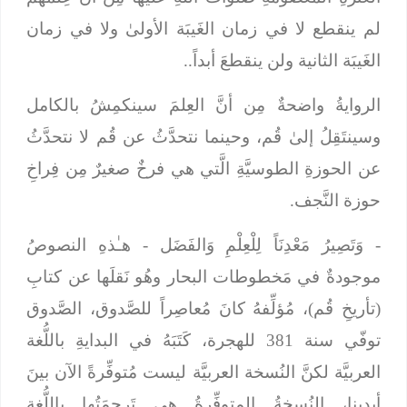
لم ينقطع لا في زمان الغَيبَة الأولىٰ ولا في زمان
الغَيبَة الثانية ولن ينقطعَ أبداً..
الروايةُ واضحةٌ مِن أنَّ العِلمَ سينكمِشُ بالكامل
وسينتَقِلُ إلىٰ قُم، وحينما نتحدَّثُ عن قُم لا نتحدَّثُ
عن الحوزةِ الطوسيَّةِ الَّتي هي فرخٌ صغيرٌ مِن فِراخِ
حوزة النَّجف.
- وَتَصِيرُ مَعْدِنَاً لِلْعِلْمِ وَالفَضَل
- هـٰذهِ النصوصُ
موجودةٌ في مَخطوطات البحار وهُو نَقلَها عن كتابِ
(تأريخِ قُم)، مُؤلِّفهُ كانَ مُعاصِراً للصَّدوق، الصَّدوق
توفّي سنة 381 للهجرة، كَتَبَهُ في البدايةِ باللُّغة
العربيَّة لكنَّ النُسخة العربيَّة ليست مُتوفِّرةً الآن بينَ
أيدينا، النُسخةُ المتوفِّرةُ هي تَرجمَتُها باللُّغةِ