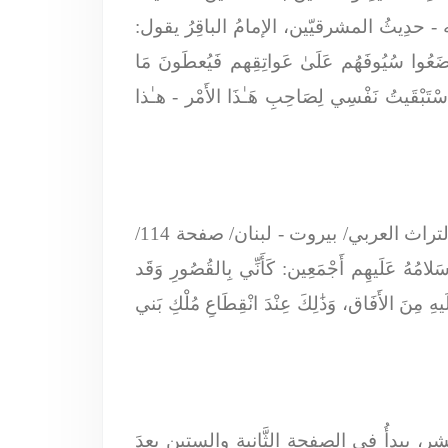
- حدِيثُ المشرقيّين، الإمامُ الباقِرُ يقول:
َ وَضَعُوا سُيُوفَهُم عَلَىٰ عَواتِقِهم فَيُعطَونَ مَا
ِك لاسْتَبْقَيتُ نَفْسِي لِصَاحِبِ هَـٰذَا الأَمْر
- هـٰذا
في الجُزء الثّامنِ والتسعين مِن (بحار الأنوار) للمجلسي، المتوفّىٰ سنة 1111 للهجرة/ طبعةُ دارِ إحياء التراث العربي/ بيروت - لبنان/ صفحة 114/
مُهُ عَلَيهِم أَجْمَعِين: كَأَنِّي بِالقُصُورِ وَقَد
هِ مِنَ الأَفَاق، وَذَٰلِكَ عِنْدَ انْقِطَاعِ مُلْكِ بَني
ر، يبدأُ في الصفحةِ الثَّانيةِ والستين بعدَ