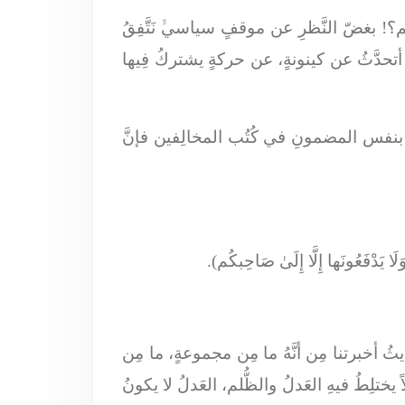
م؟! بغضّ النَّظرِ عن موقفٍ سياسيﱟ نَتَّفِقُ
ي أتحدَّثُ عن كينونةٍ، عن حركةٍ يشتركُ فِيها
دت بنفس المضمونِ في كُتُب المخالِفين فإنَّ
َلَا يَدْفَعُونَها إِلَّا إِلَىٰ صَاحِبكُم).
يثُ أخبرتنا مِن أنَّهُ ما مِن مجموعةٍ، ما مِن
ختلِطُ فيهِ العَدلُ والظُّلم، العَدلُ لا يكونُ