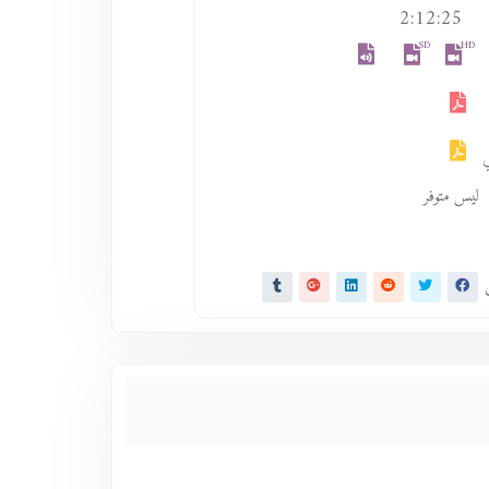
2:12:25
SD
HD
ليس متوفر
ى