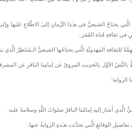
َتي يحتاجُ الشيعيُّ في هـٰذا الزَّمانِ إلىٰ الاطّلاعِ عليها وإلىٰ
 في ثقافةِ قَناة القَمَر..
ةً للثقافةِ المهدويَّةِ الَّتي يحتاجُها الشيعيُّ الـمُنتَظِرُ الَّذي ي
ُ بالنَّصّ الأوَّل بالحدِيثِ المرويّ عن إمامِنا الباقرِ عن المشرقي
 الرﱢواية؛
نيُّ الَّذي أشارَ إليهِ إمامُنا الباقرُ صلواتُ اللَّهِ وسلامهُ عليه.
تفاصيلِ الوقائعِ الَّتي تحدَّثت هـٰذهِ الرﱢوايةُ عنها..