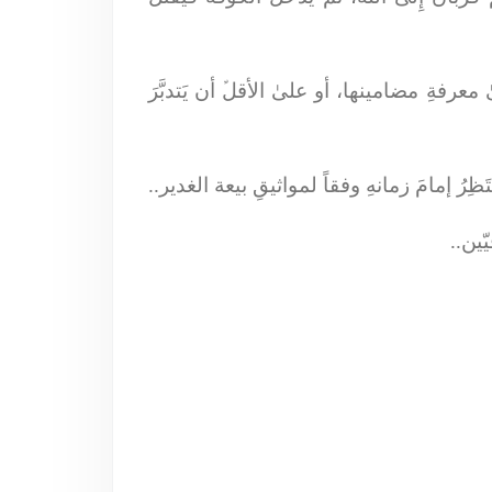
 معرفةِ مضامينها، أو علىٰ الأقلﱢ أن يَتدبَّرَ
نتَظِرُ إمامَ زمانهِ وفقاً لمواثيقِ بيعة الغدير..
ّين..