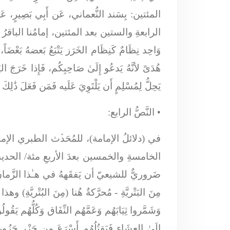
المئتين:
بِسَند النُّعماني، عَن أَبِي بَصِيرٍ، عَن
الرابعةِ والستين بعد المئتين، إمامُنا الباقرُ
وَاحِد نِظَامٌ كَنِظَام الخَرَز يَتْبَعُ بَعضهُ بَعْضَاً
هُدَىً لأنَّهُ يَدعُو إِلَىٰ صَاحِبِكُم، فَإِذا خَرَجَ اليَمَ
يَحِلُّ لِمُسْلِمٍ أَن يَلْتَوِيَ عَلَيه فَمَن فَعَلَ ذَٰلِكَ
•
النَّصُّ الرابع:
في (دلائلُ الإمامة)، للمُحَدﱢث الطبري الإ
الخامسةِ والخمسين بعدَ الأربعِ مئة/ الحديث
ضَروريٌّ للشيعيّ أن يَفقَههُ في هـٰذا الزَّمان
مِنَ البَتْريَّةِ
- مُحرَّكةٌ هُنا (مِنَ البُتْريَّةِ) 
وَشَمَّروا ثِيَابَهُم وَعَمَّهُم النِّفَاق وَكُلُّهُم يَقُ
إِلَىٰ العِشَاء فَيَقتُلُهُم أَسْرَعَ مِن جَزْرِ جَزُو