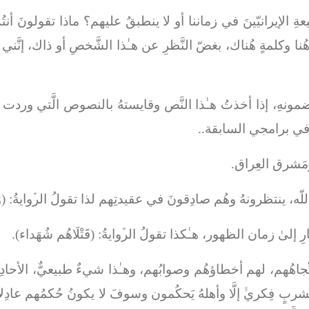
ِ الإيرانيّينَ في زماننا أو لا ينطبقُ عليهم؟ ماذا تقولونَ أنتُ
هُنا وكلمةٍ هُناك، بغضّ النَّظرِ عن هـٰذا الشَّخصِ أو ذاك، إنَّن
 ومضمونهِ، إذا أخذتُ هـٰذا النَّص وقايستهُ بالنصوص الَّتي ور
 في برامجي السابقة..
ومَشرق العِراق.
اللّه، ينتظرونهُ وهُم صادِقونَ في عقيدتِهم لذا تقولُ الرﱢوايةُ: (
و
تصارِ إلىٰ زمان الظهور، هـٰكذا تقولُ الرﱢوايةُ: (
قَتْلَاهُم شُهَداء
).
 اتِّجاهُهم، لهم أخطاؤهُم وصوابُهم، وهـٰذا شيءٌ طبيعيٌّ، الأحادِ
َشربٍ فِكريﱟ إلَّا وأهلهُ يَحكُمون وسوفَ لا يكونُ حُكمُهم عادِلاً ي