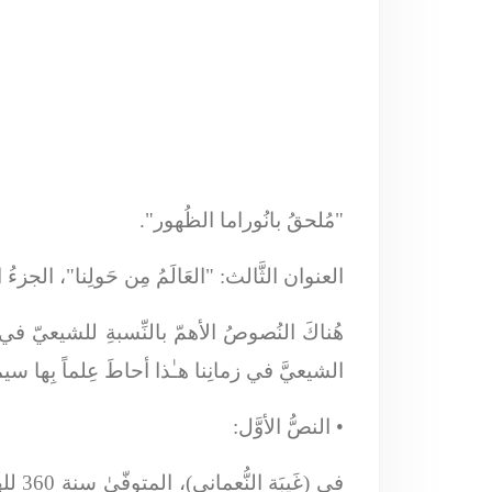
"مُلحقُ بانُوراما الظُهور".
العنوان الثَّالث: "العَالَمُ مِن حَولِنا"، الجزءُ 
هُناكَ النُصوصُ الأهمّ بالنِّسبةِ للشيعيّ في 
الشيعيَّ في زمانِنا هـٰذا أحاطَ عِلماً بِها سي
•
النصُّ الأوَّل:
في (