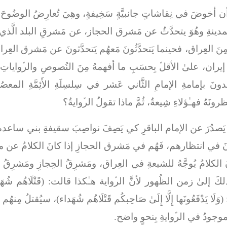
ُ أن أخوضَ في نِقاشاتٍ جانبيَّةٍ سَخِيفةٍ، وهِيَ تُعارِضُ الوضُوحَ
المدينةِ وهُوَ يتحدَّثُ عن مَشرق الحجاز، عن مَشرقِ البلد الَّذي
تُونَ مِنَ العِراق، فحينما يَتحدَّثُونَ مَعهُم يَتحدَّثونَ عن مَشرق 
ران، علىٰ الأقلﱢ بِحسَبِ ما أفهمهُ مِنَ النُصوصِ والرﱢواياتِ وا
دونَ بإمامةِ الإمامِ الثَّاني عَشر في سِلسِلَةِ الأَئِمَّةِ المع
ظرونَهُ فهـٰؤلاءِ شِيعةٌ، ثُمَّ ماذا تقولُ الرﱢوايةُ؟
 يَصدُرَ عن الإمام الباقرِ كي يَصِفَ نواصِبَ سقيفةِ بني ساعدة، إ
ونَ في انتظارهم، فَهُم في مَشرق الحجازِ إذا كانَ الكلامُ عن 
كلامُ يُوجَّهُ للشيعةِ في العِراق، ومَشرِقُ الحِجازِ ومَشرِقُ العِ
لكَ إلىٰ زمن الظُهور لأنَّ الرﱢواية هـٰكذا قالت: (
قَتْلَاهُم شُه
(
وَلَا يَدْفَعُونَها إِلَّا إِلَىٰ صَاحِبكُم
قَتْلَاهُم شُهَداء
)، سيُقتلُ مِنهُم 
وجودُ في الرﱢوايةِ بِنحوٍ واضح.