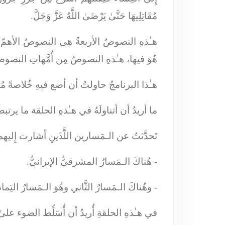
مُقَاتِلِيهَا حَتَّىٰ يَرْضَىٰ اللَّهُ عَزَّ وَجَلَّ
.
هـٰذهِ النصوصُ الأربعةُ هِي النصوصُ الأهمّ الّ
هُوَ فيها، هـٰذهِ النصوصُ مِن أُمَّهاتِ النصوصِ
هـٰذا البرنامجُ حاولتُ أن أضع فيهِ خُلاصةً مُهِمَّ
ما أريدُ أن أتناولَهُ في هـٰذهِ الحلقة ما يرتبط
تَحدَّثتُ عن الـمَسارين اللَّذَينِ أشارت إِليهما
- هُناكَ الـمَسارُ المشرقيُّ الإيرانيُّ.
- وهُناكَ الـمَسارُ الثَّاني وهُوَ الـمَسارُ اليَما
في هـٰذهِ الحلقةِ أُريدُ أن أُسَلِّط الضوء علىٰ 