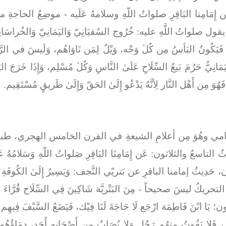
 إِمَامِنا البَاقِرِ صلواتُ اللّهِ وسلامهُ عَلَيه
- موضِعُ الحاجةِ م
 يقول صلواتُ اللَّهِ عليه:
خُرُوج السُفيَانِيّ وَاليَمَانِيّ وَالخُراسَان
، فَيَكُونُ البَأسُ مِن كُلﱢ وَجْه، وَيْلٌ لِمَن نَاوَاهُم، وَلَيسَ في الرَّايَ
انِيُّ حَرُمَ بَيعُ السِّلَاحِ عَلَىٰ النَّاسِ وَكُلﱢ مُسْلِم، وَإِذَا خَرَجَ اليَمَان
 فَهُوَ مِن أَهْل النَّار لِأنَّهُ يَدْعُو إِلَىٰ الحَقّ وَإِلَىٰ طَريقٍ مُسْتَقِيم.
مامي وهُوَ مِن أعلامِ الشيعةِ في القرن الخامس الهجري، طبعة
ُ التاسعُ والثلاثون:
عَن إِمَامِنَا البَاقِرِ صَلواتُ اللّهِ وَسَلامُهُ عَ
، حَدِيثُ إمامنا الباقرِ عن بَتريّي النَّجف:
وَيَسِيرُ إِلَىٰ الكُوفَةِ
-
وهذا التحريكُ ليسَ صحيحاً -
مِنَ البَتْريَّة شَاكِينَ فِي السِّلَاح قُرَّاءَ
ولُون؛ يَا ابْنَ فَاطِمَة ارْجَع لَا حَاجَةَ لَنَا فِيْك، فَيَضَعُ السَّيْفَ فِيه
ر، فَلا يَفُوتُ مِنهُم رَجُل وَلا يُصَابُ مِن أَصْحَابِهِ أَحَد، دِمَاؤُهُم قُ