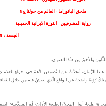
ملحق البانوراما - العالم من حولنا ج8
رواية المشرقيين - الثورة الايرانية الخمينية
الجمعة : 29/ذو القعدة/1445هـ - الموافق 2024/6/7م
الثَّامِن والأخيرُ مِن هـٰذا العنوان.
هـٰذا الزَّمان، أتحدَّثُ عن النُصوص الأهمّ في أجواءِ العلاماتِ 
متلكُ رُؤيةً واضِحةً عن الواقع الَّذي يعيشُ فيهِ من خِلالِ الثقافة
غَيبَة النُّعماني)، المتوفّىٰ سنة 360 للهجرة/ طبعةُ أنوارِ الهدىٰ/ الطبعة الأولىٰ/ قُم