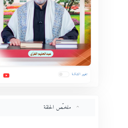
تغيير الشاشة
ملخـّص الحلقة