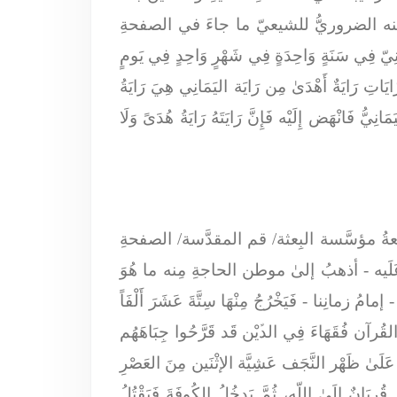
نه الضروريُّ للشيعيّ ما جاءَ في الصفحةِ
ِيّ فِي سَنَةٍ وَاحِدَةٍ فِي شَهْرٍ وَاحِدٍ فِي يَومٍ
اتِ رَايَةٌ أَهْدَىٰ مِن رَايَة اليَمَانِي هِيَ رَايَةُ
ِيُّ فَانْهَض إِلَيْه فَإِنَّ رَايَتَهُ رَايَةُ هُدَىً وَلَا
ُ مؤسَّسة البِعثة/ قم المقدَّسة/ الصفحةِ
لَيه
- أذهبُ إلىٰ موطن الحاجةِ مِنه ما هُوَ
 إمامُ زمانِنا -
فَيَخْرُجُ مِنْهَا سِتَّةَ عَشَرَ أَلْفَاً
 القُرآن فُقَهَاءَ فِي الدﱢيْن قَد قَرَّحُوا جِبَاهَهُم
ِم عَلَىٰ ظَهْر النَّجَف عَشِيَّة الإثْنَين مِنَ العَصْرِ
ربَانٌ إِلَىٰ اللّه، ثُمَّ يَدخُلُ
الكُوفَةَ فَيَقْتُلُ