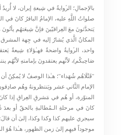
بالإجمالِ؛ الرﱢوايةُ في شِيعةِ إيران، لا أُريد
صلواتُ اللَّهِ عليه، الإمامُ الباقرُ كانَ في 
يَتحدَّثونَ معَ العِراقيّينَ فإنَّ شِيعَتهُم يأ
المكانُ الَّذي يُشارُ إليه في جِهة المشرق إي
واحد، الرﱢوايةُ واضحةٌ فهـٰؤلاءِ شِيعةٌ يَعتق
صَاحِبكُم
)، لأنَّهم يعتقدونَ بإمامتهِ لأنَّهُم ينت
"
قَتْلَاهُم شُهَداء
"؛ هـٰذا الوصفُ لا يُمكِنُ أن
الإمام الثَّاني عشر ويَنتظرونهُ وهُم صادِق
المنوّرة، أو هُم في مَشرقِ العِراقِ إذا كانَ ال
كانَ في مرحلةِ الـمُطالبةِ بالحقّ أو بعدَ ذٰ
سيجري عليهم كذا وكذا وكذا، إلىٰ أن قالَ: 
موجوداً فيهِم إلىٰ زمن الظهور، هـٰذا هُوَ الم