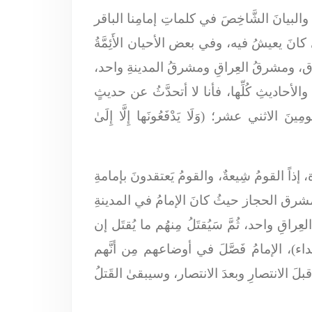
 والبيانَ الشَّاخِصَ في كلماتِ إمامِنا الباقر
 كانَ يعيشُ فيه، وفي بعض الأحيان الأَئِمَّةُ
العِراق، ومشرقُ العِراقِ ومشرقُ المدينةِ واحد،
لأحاديثِ كُلِّها، فأنا لا أتحدَّثُ عن حديثٍ
صُومِينَ الاثني عشر؛ (
وَلَا يَدْفَعُونَها إِلَّا إِلَىٰ
ذاً القومُ شِيعةٌ، والقومُ يَعتقدونَ بإمامةِ
مشرق الحجاز حيثُ كانَ الإمامُ في المدينةِ
راقِ واحد، ثُمَّ سَيُقتَلُ مِنهُم ما يُقتَل إن
َداء
)، الإمامُ فَصَّلَ في أوضاعهم مِن أنَّهم
قبلَ الانتصارِ وبعدَ الانتصار، وسيبقىٰ القَتلُ