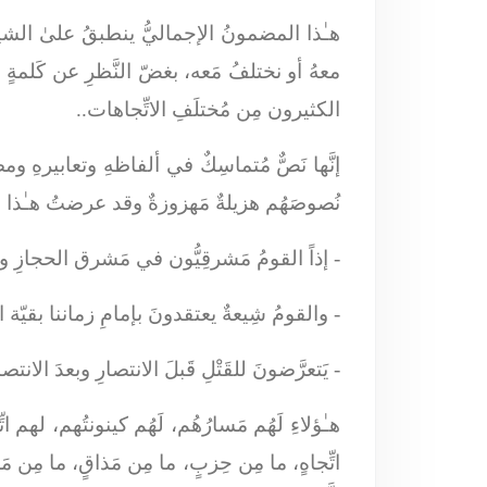
هـٰذا المضمونُ الإجماليُّ ينطبقُ علىٰ الشيعة
معهُ أو نختلفُ مَعه، بغضّ النَّظرِ عن كَلمةٍ 
الكثيرون مِن مُختلَفِ الاتِّجاهات..
إنَّها نَصٌّ مُتماسِكٌ في ألفاظهِ وتعابيرهِ
نُصوصَهُم هزيلةٌ مَهزوزةٌ وقد عرضتُ هـٰذا
- إذاً القومُ مَشرقِيُّون في مَشرق الحجازِ 
- والقومُ شِيعةٌ يعتقدونَ بإمامِ زماننا بقيّة 
- يَتعرَّضونَ للقَتْلِ قَبلَ الانتصارِ وبعدَ الان
هـٰؤلاءِ لَهُم مَسارُهُم، لَهُم كينونتُهم، لهم
اتِّجاهٍ، ما مِن حِزبٍ، ما مِن مَذاقٍ، ما مِن م