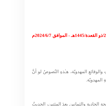
والوقائعِ المهدويّة، هـٰذهِ النُصوصُ لو أنَّ
ِ المهدويّة.
 المقدَّسة/ الصفحةِ الحاديةِ والثمانين بعدَ المئتين، الحديثُ