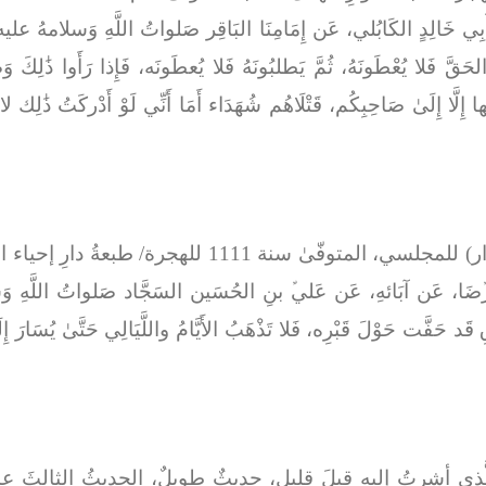
بِي خَالِدٍ الكَابُلي، عَن إِمَامِنَا البَاقِر صَلواتُ اللَّهِ وَسلامهُ عليه
حَقَّ فَلا يُعْطَونَهُ، ثُمَّ يَطلبُونَهُ فَلا يُعطَونَه، فَإِذا رَأَوا ذَٰلِك
ُونَها إِلَّا إِلَىٰ صَاحِبِكُم، قَتْلَاهُم شُهَدَاء أَمَا أَنِّي لَوْ أَدْركَتُ ذَٰل
ﱢضَا، عَن آبَائهِ، عَن عَليﱢ بنِ الحُسَين السَجَّاد صَلواتُ اللَّهِ وَسَلا
د حَفَّت حَوْلَ قَبْرِه، فَلا تَذْهَبُ الأَيَّامُ واللَّيَالِي حَتَّىٰ يُسَارَ إِلَي
لَّذي أشرتُ إليهِ قبلَ قليل، حدِيثٌ طويلٌ، الحدِيثُ الثالثَ عش