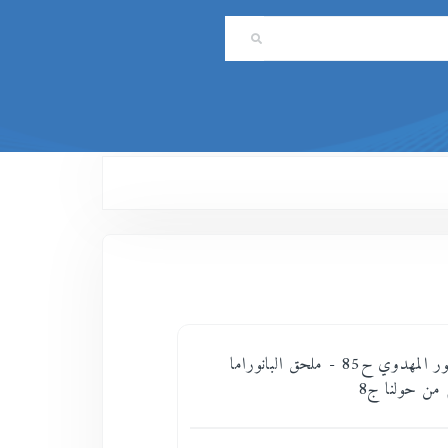
بانوراما الظهور المهدوي ح85 - ملحق البانوراما