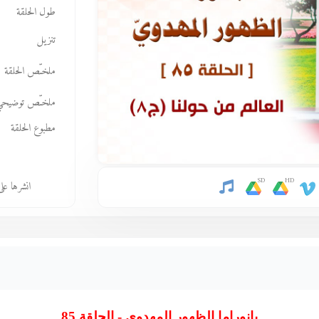
طول الحلقة
تنزيل
ملخـّص الحلقة
ملخـّص توضيحي
مطبوع الحلقة
SD
HD
انشرها عل
بانوراما الظهور المهدوي - الحلقة 85