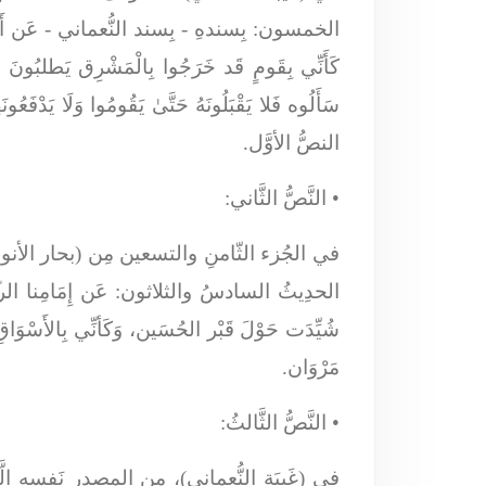
الخمسون:
بِسندهِ
- بِسند النُّعماني -
عَن أَ
كَأَنِّي بِقَومٍ قَد خَرَجُوا بِالْمَشْرِق يَطلبُونَ ال
سَأَلُوه فَلا يَقْبَلُونَهُ حَتَّىٰ يَقُومُوا وَلَا يَدْفَع
النصُّ الأوَّل.
•
النَّصُّ الثَّاني:
الحدِيثُ السادسُ والثلاثون:
عَن إِمَامِنا الر
شُيِّدَت حَوْلَ قَبْر الحُسَين، وَكَأنِّي بِالأَسْوَاقِ قَ
مَرْوَان.
•
النَّصُّ الثَّالثُ:
في (غَيبَة النُّعماني)، مِن المصدرِ نَفسهِ ا