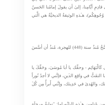
ِمِ أيَّامِنا، إلىٰ أن يقولَ إمامُنا الحَسنُ
ىٰ وُجُوهِكُم)،
هـٰذهِ الوثيقةُ الديخيَّةُ هي الَّتي
: وَاللّهِ واللّهِ هـٰذا هُو وَاقِعُ الشيعة، وهـٰذا الواقِعُ يترسَّخُ مُنذُ سنة (448) للهجرة، مُنذُ أن أسَّسَ
ى كَالْبَهَائِم
- وحقِّك يا أبا مُوسَىٰ، وحَقِّكَ يا
ا التفَتُّ في واقِع الدﱢينِ، فإنَّني لا أجدُ نُوراً
ك، والهُدىٰ في حَدِيثك، وإنَّني أَبرأُ مِن كُلﱢ
َناوينِ هـٰذهِ البانُوراما: "نِهايةُ مرحلَة