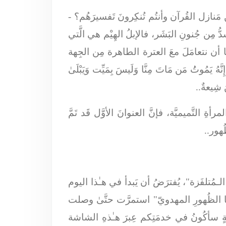
ِ مَنازل القُرآن وأنتُم تُنكِرونَ تَفسيرَهُم؟ -
ُّ مِن جُنونِ البَشَر، فالإبلُ الهِيْم هي الَّتي
نا أن نتعامَلَ معَ العترة الطاهرة مِن الجِهة
ِنَّهُ يَمُوتُٰ مَن مَاتَ مِنَّا وَلَيسَ بِمَيِّت وَيَبْلَىٰ
 شِيعةٌ..
لتَّميميَّة، فإنَّ العنوانَ الأوَّل قَد تَمَّ
ُهور..
زةُ الـمُتلفَزة"، يُفترَضُ أن يَبدأ في هـٰذا اليوم
وراما الظُهورِ المهدويّ" استمرَّت حتَّىٰ وصلت
كنةٍ سأكُونُ في خدمَتِكم عِبرَ هـٰذهِ الشاشة