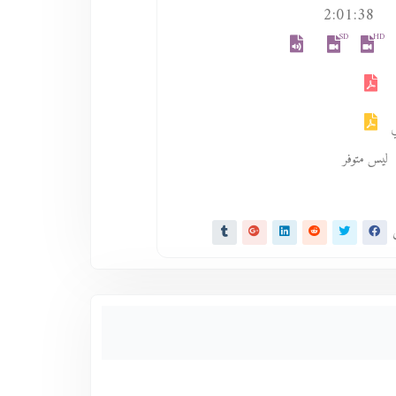
2:01:38
SD
HD
ليس متوفر
ى