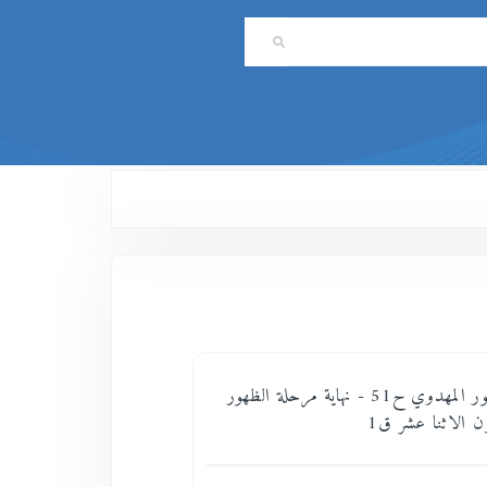
بانوراما الظهور المهدوي ح51 - نهاية مرحلة الظهور