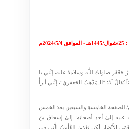
 2024/5/4م
َّرُ جَعْفَر صلواتُ اللَّهِ وسلامهُ عليه، إنَّني يا
يُقالُ لَهُ؛ "
الـمَذْهَبُ الجَعفريّ
"، إنَّني أبرأُ
مصطفوي/ الطبعةُ الرابعة/ 2004 ميلادي/ طهران - إيران/ الصفحةِ الخامِسةِ والسبعين بعدَ الخمس
 عليه إلىٰ أحدِ أصحابَهِ؛ إلىٰ إسحاقَ بنَ
 تَعْمَىٰ الأَبْصَار لَكِن تَعْمَىٰ القُلُوبُ الَّتي فِي