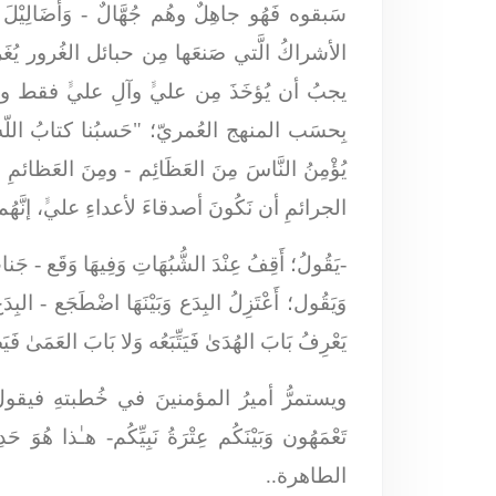
سَبقوه فَهُو جاهِلٌ وهُم جُهَّالٌ -
وَأَضَالِيْل
الأشراكُ الَّتي صَنعَها مِن حبائل الغُرور يُغَ
يجبُ أن يُؤخَذَ مِن عليﱟ وآلِ عليﱟ فقط وفقط و
بِحسَب المنهج العُمريّ؛ "حَسبُنا كتابُ اللّه"
يُؤْمِنُ النَّاسَ مِنَ العَظَائِم
- ومِنَ العَظائمِ ع
الجرائمِ أن نَكُونَ أصدقاءَ لأعداءِ عليﱟ،
إنَّهُ
-
يَقُولُ؛ أَقِفُ عِنْدَ الشُّبُهَاتِ وَفِيهَا وَقَع
- جَناب
وَيَقُول؛ أَعْتَزِلُ البِدَع وَبَيْنَهَا اضْطَجَع
- البِدَ
يَعْرِفُ بَابَ الهُدَىٰ فَيَتِّبَعُه وَلا بَابَ العَمَىٰ فَيَص
ويستمرُّ أميرُ المؤمنينَ في خُطبتهِ فيقو
تَعْمَهُون وَبَيْنَكُم عِتْرَةُ نَبِيِّكُم
- هـٰذا هُوَ حَد
الطاهرة..