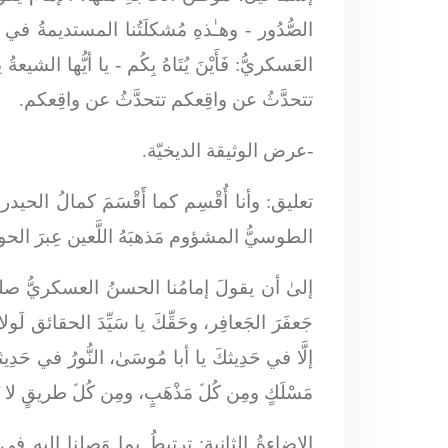
الصُّدُور
- وهـٰذهِ مُشكلَتُنا المستديمةُ في ال
العَسكريُّ:
فَأَيْنَ يُتَاهُ بِكُم
- يا أيُّها الشيعةُ ي
تتحدَّثُ عن واقِعكم تتحدَّثُ عن واقِعكم.
-عرض الوثيقة الديخيّة.
تعليق: وأنا أُقْسِم كما أَقْسَمَ كمالُ الحيد
الطوسيُّ المشؤوم مَذهبَهُ اللَّعين عِبرَ الحوزةِ 
إلىٰ أن يقولَ إمامُنا الحسنُ العسكريُّ ص
جَعفَرَ الجَعافِر، وحَقِّكَ يا سَيِّدَ الحقائق لَولا
إلَّا في حَدِيثكَ يا أبا مُوسَىٰ، النُّورُ في حَ
مَسْلَكٍ ومِن كُلﱢ مَذْهَبٍ، ومِن كُلﱢ طريقٍ لا ي
الإضاءةُ الثانية:
ترتبطُ بِما وَصلنا إليهِ في ه