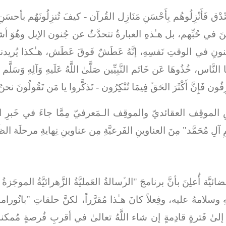
لصِّدْق فَأَنْزِلُوهُم بِأَحْسَنِ مَنَازِل القُرآن
- كيفَ تُنزِلُونَهُم بأحسَن
ينَ في حُبِّهم، بل هـٰذهِ العبارةُ تتحدَّثُ عن جُنون الإبل وهُوَ أشد
نونِ في الوقتِ نَفسِهِ، إنَّهُ عَطَشٌ فَوقَ عَطَش، هـٰكذا يُريد
هَا النَّاس، خُذُوهَا عَن خَاتَم النَّبِيِّين صَلَّىٰ اللَّهُ عَلَيهِ وَآلِهِ وَسَلَّم إ
رِفُون فَإِنَّ أَكْثَرَ الحَقﱢ فِيمَا تُنْكِرُون
- تَذكَّروا يا مَن تَقُولُونَ نحنُ
قِف العقائديّ والموقِف الـمَعرفيّ مِمَّا جاءَ في خَبرِ المرأةِ ا
 آلِ مُحَمَّد" مِنَ العناوينِ الفَرعيَّةِ مِن عناوينِ نِهايةِ مرحلَة الظ
ئيَّة أُعلِنَ بأنَّ برنامجَ "الرﱢسالةُ العَمليَّةُ الزَّهرائيَّةُ الموجَ
ِ وسلامهُ عليه، وفِعلاً كانَ هـٰذا مُقرَّراً، لكنَّ حلقاتِ "بانُ
لُ إلىٰ فَترةٍ قادِمةٍ إن شاء اللَّهُ تعالىٰ في أقربِ فُرصةٍ مُم