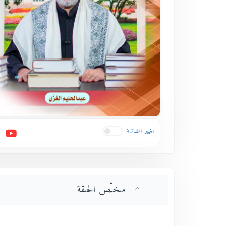
تغيير الشاشة
ملخـّص الحلقة