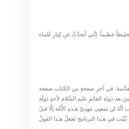
تَخلِيطاً عظيماً، إنَّني أتحدَّثُ عن كِبارِ عُلماء
ةِ سعيد بن جبير/ الطبعةُ الأولىٰ/سنة 1428 للهجرة/ قُم المقدَّسة/ في آخرِ صفحةٍ من الكتاب صفحة
سَ بعد دَولة القائمِ عليهِ السَّلام لأحدٍ دَولَة
 أنَّهُ لن يَمضِي مَهدِيّ هـٰذهِ الأُمَّة إلَّا قبلَ
ُيِّنَت في هـٰذا البرنامج تَجعلُ هـٰذا القولُ