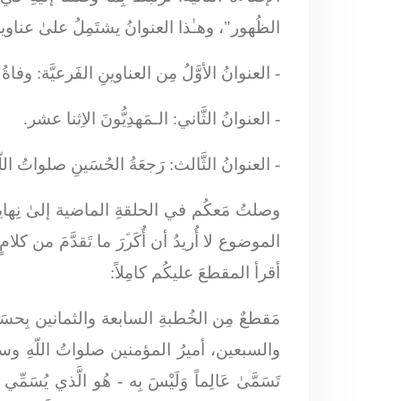
الظُهور"، وهـٰذا العنوانُ يشتَمِلُ علىٰ عناوين
-
العنوانُ الأوَّلُ مِن العناوينِ الفَرعيَّة:
وفاةُ ق
-
العنوانُ الثَّاني:
الـمَهدِيُّونَ الاِثنا عشر.
-
العنوانُ الثَّالث:
رَجعَةُ الحُسَينِ صلواتُ الل
وصلتُ مَعكُم في الحلقةِ الماضية إلىٰ نِهايةِ
الموضوع لا أُريدُ أن أُكَرﱢرَ ما تَقدَّمَ من كل
أقرأ المقطعَ عليكُم كامِلاً:
مَقطعٌ مِن الخُطبةِ السابعة والثمانين بِحس
والسبعين، أميرُ المؤمنين صلواتُ اللّهِ وس
تَسَمَّىٰ عَالِماً وَلَيْسَ بِه
- هُو الَّذي يُسَمِّي 