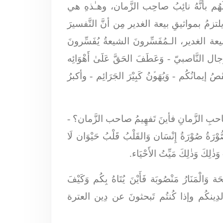
َهُم بأنَّهُ نائِبُ صاحِب الزَّمان، وهـٰذهِ هي
لتزمُ بمواثيقِ بيعة الغدير مِن أنَّ التَّفسيرَ
ة الغدير، الـمُفَسِّرونَ الشيعةُ يُفَسِّرونَ
جال النَّاصبيّ -
وَعَطَفَ الحَقَّ عَلَىٰ أَهْوَائِه
قَصُ إيمانُكُم -
وَيُهَوﱢنُ كَبِيْرَ الجَرَائِم
- وأكبرُ
لصاحبِ الزَّمانِ فأينَ تَفهِيمُ صاحب الزَّمان؟ -
ُوْرَةُ صُوْرَةُ إِنْسَان وَالقَلْبُ قَلْبُ حَيْوَان لَا
-
وَذٰلِكَ وَذٰلِكَ مَيِّتُ الأَحْيَاء
.
َة وَالْمَنَارُ مَنْصُوبَة فَأَيْنَ يُتَاهُ بِكُم وَكَيْفَ
ونَ لدِينكُم وإذا كُنتُم تَبحثونَ عن دِين العترة