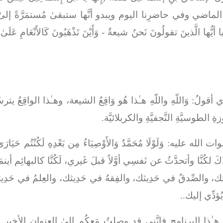
ماضي وفي حاضرِنا اليوم ويبدو أنَّها ستبقىٰ مُستمَرَّةً إلىٰ قاد
ا أيُّها الَّذينَ تقولُونَ نَحنُ شيعةٌ -
وَأَيْنَ تَذْهَبُونَ كَالأَنْعَامِ عَلَ
ري أقولُ
الطوسيَّةِ النَّجفيَّةِ والكربلائيَّة.
لوات الله عليه:
وَلَوْلَا مُحَمَّدٌ وَالأَوْصِيَاءُ مِن بَعْدِهِ لَكُنْتُم حَيَارَ
كَ لكُنَّا وأتحدَّثُ عن نَفسِي أوَّلاً قبلَ غَيري، لَكُنَّا كالبهائِم أينمَ
دِيثك، والصِّدقُ في حَدِيثك، والفِقهُ في حَدِيثك، والعِلمُ في حَدِيث
ُؤدِّي إليك..
ـٰذا البرنامج فإنَّني قد وصلتُ مَعكُم إلىٰ العنوان الأخير مِن ع