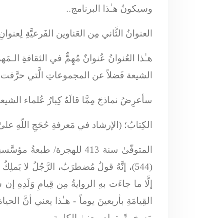
وسيكونُ هـٰذا البرنامج..
العنوانُ الثَّاني مِن العَناوين الفَرعيَّةِ لِعنوا
هـٰذا العُنوانُ عُنوانٌ مُهِمٌّ في الثقافةِ الـمَهد
الشيعة فَضلاً عن المجموعاتِ الَّتي حرَّف
سأعرِضُ نماذجَ مِمَّا قالَهُ كِبارُ عُلماء الش
الكِتابُ؛ (الإرشاد في مَعرفةِ حُجَجِ اللّهِ علىٰ
(544)، إنَّهُ قولٌ مُضطرَبٌ، الرَّجُلُ لا يَملِكُ وضُوحاً في الرؤيةِ، فلقد خَبَطَ القَولَ خَبْطاً هـٰكذا يقول:
إلَّا ما جاءَت بهِ الروايةُ مِن قِيامِ وَلَدِهِ إن شا
القِيامَةِ بأربعينَ يوماً
- هـٰذا يعني أنَّ الحياة
مَسخرةً بِتمامِ معنىٰ الكلِمة..