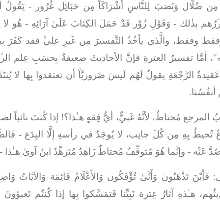
َ مِن ضُلَّال وَنَصَبَ لِلنَّاسِ أَشْرَاكَاً مِن حَبَائِل غُرُور
- يَقُولُ ل
رﱢرُهم بذٰلك -
وَقَوْلِ زُوْر قَدْ حَمَلَ الكِتَابَ عَلَىٰ آرَائِهِ
- هُو لا ي
فقط، والَّذي يأخُذُ التَّفسيرَ مِن غَيرِ عليﱟ فقد كَفَرَ بِبيع
، أمَّا تفسيرُ العترةِ فإنَّ الأحاديثَ ضعيفةٌ بِحسَبِ عِلم الرﱢ
َقيدةُ الرَّجْعَةِ يقولُ لَهُم لَيسَ ضَروريَّاً أن تعتقدوا بِها لا يُنتَ
م أنفُسُنا.
ُ المرجع مُحتاطٌ، لأنَّهُ غَبيٌّ، أيُّ فِقهٍ هـٰذا؟! إذا كُنتَ نائباً 
عُ تُحيطُ بِهِ مِن كُلﱢ جانِب، لا يُوجَدُ في رأسهِ إلَّا البِدَع -
فَالصّ
ُدَّ عَنْه
- وإنَّما هُوَ مُتوقِّفٌ مُحتاطٌ زَاهِدٌ مُتَزهِّدٌ ابنُ آوىٰ هـٰذا 
ل:
فَأَيْنَ تَذْهَبُون وَأَنَّىٰ تُؤْفَكُون وَالأَعْلَامُ قَائِمَة وَالآيَاتُ وَاضِح
ِيثُهم، هـٰذهِ آثارُ عِترة نَبِيِّنا فَتمَسَّكوا بِها إذا كُنتُم تَعبؤ