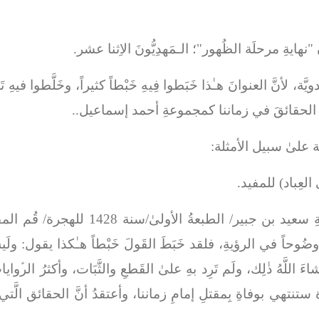
نِ "نهايةِ مرحلَة الظُهور"؛ الـمَهدِيُّونَ الاِثنا عشر.
ويَّة، لأنَّ العنوانَ هـٰذا خَبَطوا فِيهِ خَبْطاً كثيراً، وخَلَّطوا فيهِ 
ت الحقائقَ في زماننا كمجموعةِ أحمد إسماعيل..
يعة علىٰ سبيل الأمثلة:
 العِباد) للمفيد.
المتوفّىٰ سنة 413 للهجرة/ طبعةُ مؤسَّس
ولَي
ءَ اللَّهُ ذٰلِك، ولَم تَرِد بهِ علىٰ القَطعِ والثَّبَات، وأكثرُ الرﱢوايات
 ستنتهي بوفاةِ بِمقتلِ إمامِ زماننا، وأعتقدُ أنَّ الحقائق الَّتي ب