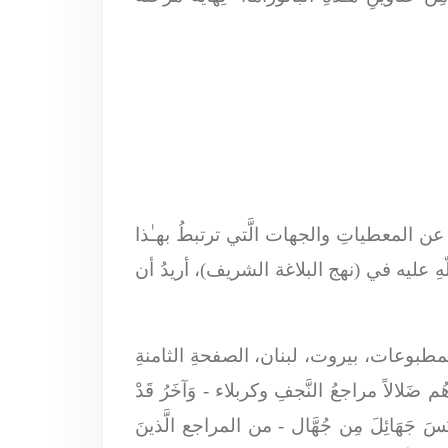
م عن المعطياتِ والجهات الَّتي ترتبطُ بهـٰذا
 اللّهِ عليه في (نهج البلاغة الشريف)، أريدُ أن
للمطبوعات، بيروت، لبنان، الصفحةِ الثامنةِ
هُم ضَلالاً مراجعُ النَّجفِ وكربلاء -
وَآخَرُ قَدْ
َبَسَ جَهَائِلَ مِن جُهَّال
- من المراجع الَّذينَ