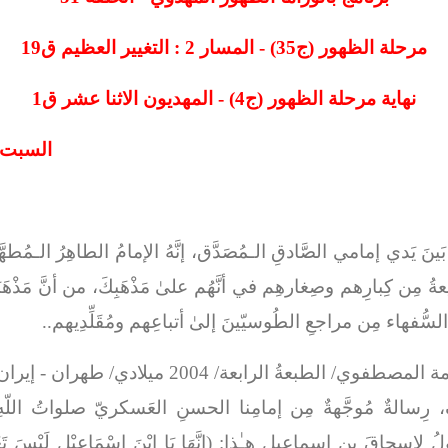
مرحلة الظهور (ج35) - المسار 2 : التغيير العظيم ق19
نهاية مرحلة الظهور (ج4) - المهديون الاثنا عشر ق1
السبت : 25/شوال/1445هـ - الموافق
َها بَينَ يَدي إمامي الصَّادقِ الـمُصَدَّق، إنَّهُ الإمامُ الطاهِرُ الـمُطه
ةُ مِن كِبارِهم وصِغارهِم في أنَّهُم علىٰ مَذْهَبِكَ، من أنَّ مَذْهَبَاً 
اءِ السُّفهاء مِن مراجعِ الطُوسيّينَ إلىٰ أتباعِهم ومُقَلِّدِيهم..
(رجالُ الكشيّ)، طبعةُ مركزِ نشر آثار العلَّامة ال
 رِسالةٌ مُوجَّهةٌ مِن إمامِنا الحسنِ العَسكريّ صلواتُ اللّهِ
ُ لإسحاقَ بنِ إسماعيل هـٰذا: (
إِنَّهَا يَا ابْنَ إِسْمَاعِيْل لَيْسَ