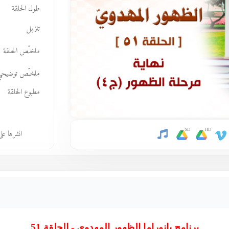
طول الحلقة
تنزيل
ملخـّص الحلقة
ملخـّص توضيحي
مطبوع الحلقة
SD
HD
انشرها عل
برنامج بانوراما الظهور المهدوي - الحلقة 51