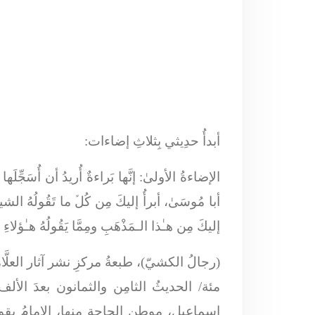
أبدأُ حدِيثي بِثلاثِ إضاءات:
الإضاءةُ الأولىٰ:
إنَّها بَراءةٌ أُريدُ أن أُسَجِّل
أبا مُوسَىٰ، أبرأُ إليكَ مِن كُلﱢ ما تَقُولُهُ الشيع
إليكَ مِن هـٰذا الـمَذْهَبِ ومِمَّا يَقُولُهُ هـٰؤل
مئة/ الحديثُ الثامِن والثمانون بعدَ الألف،
إسماعيل، موطن الحاجةِ منها، الإمامُ يقول