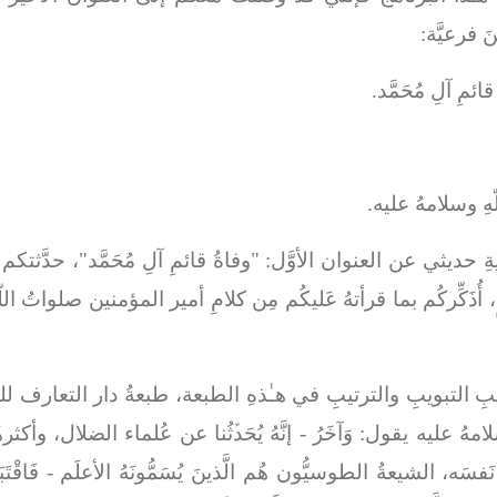
َ فرعيَّة:
ائمِ آلِ مُحَمَّد.
ّهِ وسلامهُ عليه.
 حديثي عن العنوان الأوَّل: "وفاةُ قائمِ آلِ مُحَمَّد"، حدَّثتك
امٍ، أُذَكِّركُم بما قرأتهُ عَليكُم مِن كلامِ أمير المؤمنين صلواتُ
َبِ التبويبِ والترتيبِ في هـٰذهِ الطبعة، طبعةُ دار التعارف 
لامهُ عليه يقول:
وَآخَرُ
- إنَّهُ يُحَدﱢثُنا عن عُلماء الضلال، وأكثر
نَفسَه، الشيعةُ الطوسيُّون هُم الَّذينَ يُسَمُّونَهُ الأعلَم -
فَاقْت