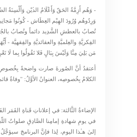
-
وَهُم أَزِمَّةُ الحَقّ وَأَعْلَامُ الدﱢيْن وَأَلْسِنَةُ ا
وَرِدُوهُم وُرُودَ الهِيْم العِطَاش
- كُونُوا مَجانِ
تُصابُ بالعطشِ الشَّدِيد دائماً وتُصابُ بالجُ
الفِكريَّةِ والعِلميَّةِ والعقائديَّةِ والفِقهيَّة -
أَيُّ
مَن بَلِيَ مِنَّا وَلَيْسَ بِبَالٍ فَلا تَقُولُوا بِما لَا تَعْ
أعتقدُ أنَّ الصُورةَ صارت واضحةً بِخُصوصِ المو
الكلامُ بِخُصوصِه، العنوانُ الأوَّلُ: "وفاةُ قائمِ
الإضاءةُ الثَّالثة:
في إعلاناتِ قَناةِ القَمَر الفَضا
في يومِ شهادةِ إمامِنا الصَّادِقِ صلواتُ اللّه
إلىٰ هـٰذا اليوم، لِذا فإنَّ البرنامجَ سيؤجَّ