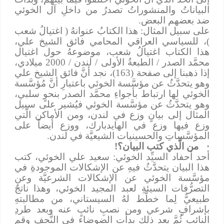
البياناتُ والمنشوراتُ تصدرُ من داخلِ آل الخوئي
ضد بعضهم البعض.
على سبيل المثال: هذا الكتابُ عنوانهُ ( اغتيالُ شعب
)، للسياسي العراقي المحامي فائق الشيخ علي،
هذا الكتاب اغتيالُ شعب، موضوعهُ حول اغتيال
محمَّد الصدر / الطبعةُ الأولى / لندن / 2000 ميلادي،
إذا ذهبنا إلى صفحة (163)، نجد أنَّ فائق الشيخ علي
وهو يتحدَّثُ عن مؤسَّسة الخوئي باعتبارِ أنَّ مُؤسَّسة
الخوئي لها ارتباط بأجواءِ محمَّد الصدر بنحوٍ سلبي،
وهو يتحدَّثُ عن مؤسَّسة الخوئي فيُشير على سبيل
المثال إلى بيانٍ وزع في لندن، ومن الأماكن الَّتي
وزع فيها وزع في الهايدبارك، ووزع أيضاً على
المؤسَّساتِ والحسينيات الشيعيَّة في لندن.
·
من الَّذي كتب البيان؟!
أحد أحفاد السيِّد الخوئي: سعيد علي الخوئي، كتب
هذا البيان يتحدَّثُ فيهِ عن الإشكالات الموجودةِ في
مؤسَّسة الخوئي عن الإشكالات الشرعيَّة وعن
التصرُّفات السيئةِ لعبد المجيد الخوئي، وهذا ناتجٌ
طبيعيٌّ لِما خطَّط لهُ السيستاني، من مطالبتهِ
بإشرافٍ شرعي ومن نصبِ نائبٍ عنه وبعد طردِ
النائب ثُمَّ بعد ذلك بدأت الضوضاء في النَّجفِ وقم