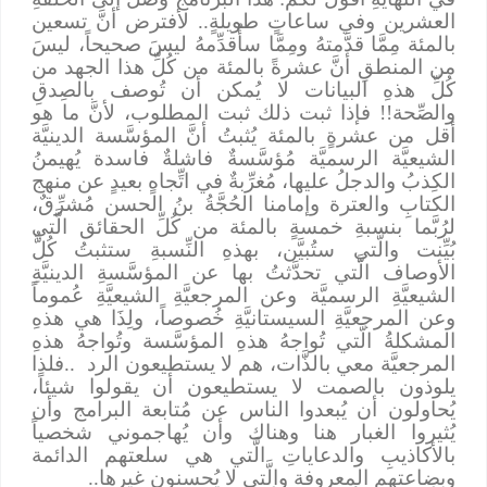
العشرين وفي ساعاتٍ طويلةٍ
..
لأفترض أنَّ تسعين
بالمئة مِمَّا قدَّمتهُ ومِمَّا سأُقدِّمهُ ليسَ صحيحاً، ليسَ
من المنطقِ أنَّ عشرةً بالمئة من كُلِّ هذا الجهد من
كُلِّ هذهِ البيانات لا يُمكن أن تُوصف بالصِدقِ
والصِّحة!! فإذا ثبت ذلك ثبت المطلوب، لأنَّ ما هو
أقل من عشرةٍ بالمئة يُثبتُ أنَّ المؤسَّسة الدينيَّة
الشيعيَّة الرسميَّة مُؤسَّسةٌ فاشلةٌ فاسدة يُهيمنُ
الكِذبُ والدجلُ عليها، مُغرِّبةٌ في اتِّجاهٍ بعيدٍ عن منهج
الكتابِ والعترة وإمامنا الحُجَّةُ بنُ الحسن مُشرِّقٌ،
لرُبَّما بنسبةِ خمسةٍ بالمئة من كُلِّ الحقائق الَّتي
بُيِّنت والَّتي ستُبيَّن، بهذهِ النِّسبةِ ستثبتُ كُلُّ
الأوصاف الَّتي تحدَّثتُ بها عن المؤسَّسةِ الدينيَّةِ
الشيعيَّةِ الرسميَّة وعن المرجعيَّةِ الشيعيَّةِ عُموماً
وعن المرجعيَّةِ السيستانيَّةِ خُصوصاً، ولِذَا هي هذهِ
المشكلةُ الَّتي تُواجهُ هذهِ المؤسَّسة وتُواجهُ هذهِ
المرجعيَّة معي بالذَّات، هم لا يستطيعون الرد
..
فلذا
يلوذون بالصمت لا يستطيعون أن يقولوا شيئاً،
يُحاولون أن يُبعدوا الناس عن مُتابعة البرامج وأن
يُثيروا الغبار هنا وهناك وأن يُهاجموني شخصياً
بالأكاذيبِ والدعاياتِ الَّتي هي سلعتهم الدائمة
وبضاعتهم المعروفة والَّتي لا يُحسنون غيرها
..