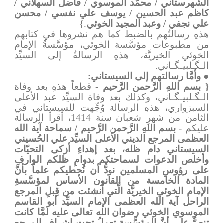
الشهرستاني / محمَّد الموسوي / فاضل السهلاني /
كاظم عبد الحسين / يوسف علي نفسي / محسن
علي نجفي / وعبد المجيد الخوئي
.}
هذهِ رسالتُهم بالضبط كما هم نشروها في كتابهم
من مطبوعات مؤسَّسة الخوئي، مؤسَّسةُ الإمام
الخوئي الخيريَّة، هذهِ الرسالةُ إلى السيِّد
الـﮕـلبيـﮕـاني.
●
وأمَّا رسالتهم إلى السيستاني:
{ بسم اللهِ الرَّحمن الرَّحيم
- قطعاً هذهِ بعد وفاة
الـﮕـلبيـﮕـاني
، وكذلك بعد وفاة السيِّد عبد الأعلى
السبزواري، هذهِ الرسالة وُجِّهت للسيستاني في
الثامن من شهرِ شعبان سنة 1414، أقرأ الرسالة
عليكم -
بسم اللهِ الرَّحمن الرَّحيم / سماحة آية الله
العظمى المرجع الديني الأعلى السيِّد علي الحُسيني
السيستاني دام ظله، بعد إهداءِ أزكى التحيّات
وأخلص الدعوات لسماحتكم بدوامِ ظلكم الوارفِ
على رؤوسِ المسلمين نودُّ أن نُحطيكم علماً بأنَّ
المادة الخامسة من القانون الأساس لمؤسَّسةِ
الإمام الخوئي الخيريَّة الَّتي أُنشئت من قِبلِ المرجع
الراحل آية الله العظمى الإمام السيِّد أبو القاسم
الموسوي الخوئي رضوان الله تعالى عليه لَمَّا كانت
تنصُّ على أنَّ المؤسَّسة تعملُ تحت إشرافِ المرجع