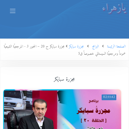
يازهراء
الصفحة الرئيسة
البرامج
مجزرة سبايكر
مجزرة سبايكر ح 20 – المحور 3 - المرجعيّة الشيعيّة
عموماً ومرجعيّة السيستاني خصوصاً ق5
مجزرة سبايكر
02:55:42