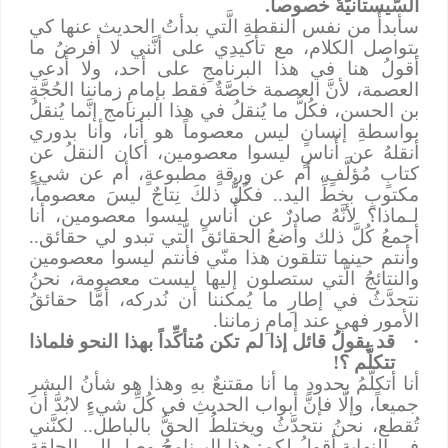
السّيستانيّةُ خصوصاً.
سأبدأُ من نفس النقطةِ الَّتي بدأتُ الحديث عنها كي
يتواصل الكلام، مع تأكيدِي على أنَّني لا أفرضُ ما
أقولُ هنا في هذا البرنامجِ على أحد، ولا أدعي
العصمة، لأنَّ العصمة خاصَّةٌ فقط بإمامِ زماننا الحُجَّةِ
بن الحسن، فكُلُّ ما يُنقلُ في هذا البرنامج إنَّما يُنقلُ
بواسطةِ إنسانٍ ليس معصوماً هو أنا، وأنا بدوري
أنقلهُ عن أُناسٍ ليسوا معصومين، أكان النقلُ عن
كتابٍ مُؤلَّفٍ، أم عن ورقةٍ مطبوعةٍ، أم عن شيءٍ
مكتوبٍ بخطِّ اليد
..
فكُلُّ ذلكَ نِتاجٌ ليسَ معصوماً،
لـماذا؟ لأنَّهُ صادرٌ عن أُناسٍ ليسوا معصومين، أنا
أجمعُ كُلَّ ذلك وأضعُ الحقائق الَّتي تبدو لي حقائق
..
وأنتم حينما تتلقون هذا منّي فأنتم ليسوا معصومين
والنتائجُ الَّتي ستصلون إليها ليست معصومة، نحنُ
نتحدَّثُ في إطارِ ما يُمكننا أن نُدركه، أمَّا حقائقُ
الأمور فهي عند إمامِ زماننا.
·
قد يقولُ قائل إذا لم تكن مُتأكِّداً بهذا النحو فلماذا
تتكلَّم ؟!
أنا أتكلَّمُ بحدودِ ما أنا مقتنعٌ بهِ وهذا هو شأنُ البشرِ
جميعاً، وإلَّا فإنَّ أبواب الحديثِ في كُلِّ شيءٍ لابُدَّ أن
تُقطع، نحنُ نتحدَّثُ ويختلطُ الحقُّ بالباطل
..
لكنَّني
في النهايةِ أقولُ لكم: هذا البرنامجُ وصل إلى الحلقةِ