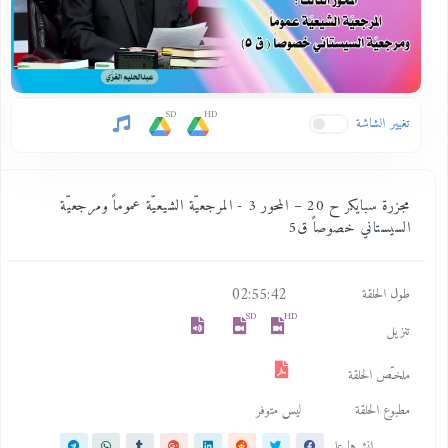
SD
HD
تغيير الشاشة
مجزرة سبايكر ح 20 – المحور 3 - المرجعيّة الشيعيّة عموماً ومرجعيّة
السيستاني خصوصاً ق5
02:55:42
طول الحلقة
SD
HD
تنزيل
ملخـّص الحلقة
مطبوع الحلقة
ليس متوفر
انشرها على