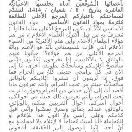
بأعضائها الـمُوقِّعين أدناه بجلستها الاعتياديَّة
العاشرة بتاريخ / 8 / شعبان / 1414، لتتقدَّم
لسماحتكم باعتباركم المرجع الأعلى للطائفة
مُلتزمةً بمواد القانون الأساسي
- مواد القانون
الأساسي لابُدَّ أن يكون المرجعُ الأعلى مثلما قالوا: (
مُعترفٌ بهِ من قِبل أكثريَّةِ العلماء الأعلام )، مَن هم
هؤلاء العلماء الأعلام وأين هذهِ الأكثريَّةُ من العلماءِ
الأعلام الَّتي أقرَّت للسيستاني بأنَّهُ هو الأعلم وبأنَّهُ
المرجع الأعلى، من هم هؤلاء؟! حَدِّثونا عنهم
بالوثائق لا بالأكاذيب، إذا تخرجون تُكذِّبون فإنَّني
سأفضحُ أكاذيبكم وسأتحدَّثُ بطريقةٍ أخرى، أنا إلى
الآن في كُلِّ برامجي حديثي كُلُّهُ من الحزام فما
فوق، إذا تُريدون أن تنشروا أكاذيبكم بالوثائق
سأتحدَّثُ حينئذٍ من تحت الحزام، وأنتم تعرفون ماذا
أقصد أنا، إلى الآن حديثي من الحزام وفوق ما نزلت
تحت الحزام، وأنتم تعرفون ذلك جيداً، في أحوالكم،
أحوال أسركم، أحوال القريبين منكم، بالوثائق،
بالوثائق، عندكم حقائق وصدق تفضّلوا وإنَّني أقبلُ
كلامكم وعلى رأسي ولا أقولُ هذا للإعلامِ أو
للمُجاملةِ فأنا لستُ مُحتاجاً لا لإعلامٍ ولا لمجاملةٍ مع
أيِّ أحد، إنَّما للوصولِ إلى الحقيقة، أقنعوني