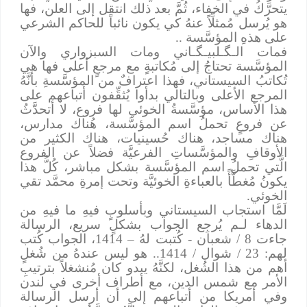
يتحرَّكُ في الخفاء، ثُمَّ بعد ذلك انتقل إلى العلن، فها
هو يُرسل مُمثلِّاً عنهُ كي يكون نائباً للحاكم الشرعي
على هذهِ المؤسَّسة ..
فمات الـﮕـلبيـﮕـاني ومات السبزواري والآن
المؤسَّسة تحتاجُ إلى مُكاتبةٍ مع مرجعٍ أعلى فها هي
تُكاتبُ السيستاني، فهذا اعترافٌ من المؤسَّسةِ بأنَّهُ
المرجع الأعلى وبالتالي بدأوا يُثقِّفون أتباعهم على
هذا الأساس، مؤسَّسةُ الخوئي لها فروع، لا أتحدَّثُ
عن فروعٍ تحملُ اسم المؤسَّسة، هُناك مدارس،
هناك مساجد، هناك حُسينيات، هناك الكثير من
الأوقافِ والمؤسَّساتِ الفرعيَّة فضلاً عن الفروع
الَّتي تحملُ اسم المؤسَّسة بشكل مباشر، كُلُّ هذا
يكونُ مُغطَّأً بالعباءةِ الخوئيَّة وتحت إمرةِ محمَّد تقي
الخوئي.
لَمَّا استجاب السيستاني وبأسلوبٍ فيهِ ما فيهِ من
الدهاء لـم يُرجِع الجواب بشكلٍ سريع، الرسالة
جاءت 8 / شعبان - كُتبت لهُ – 1414، الجواب كُتب
لهم: 23 / شوال / 1414.. هو ليس عندهُ من شُغلٍ
أهم من هذا الشُغل، لكنَّهُ يبدو كان مُنشغلاً بترتيبِ
الأمر مع شمس الدين، مع أطراف أخرى في لندن
وفي أمريكا من أتباعهم إلى أن أرسل الرسالة