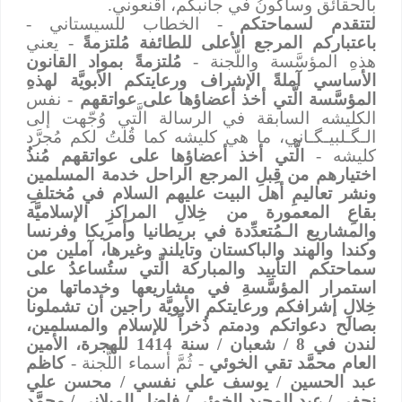
بالحقائق وسأكونُ في جانبكم، أقنعوني.
لتتقدم لسماحتكم
- الخطاب للسيستاني -
باعتباركم المرجع الأعلى للطائفة مُلتزمةً
- يعني
هذهِ المؤسَّسة واللُّجنة -
مُلتزمةً بمواد القانون
الأساسي آملةً الإشراف ورعايتكم الأبويَّة لهذهِ
المؤسَّسة الَّتي أخذ أعضاؤها على عواتقهم
- نفس
الكليشه السابقة في الرسالة الَّتي وُجّهت إلى
الـﮕـلبيـﮕـاني، ما هي كليشه كما قُلتُ لكم مُجرَّد
كليشه -
الَّتي أخذ أعضاؤها على عواتقهم مُنذُ
اختيارهم من قِبلِ المرجع الراحل خدمة المسلمين
ونشر تعاليمِ أهل البيت عليهم السلام في مُختلفِ
بقاعِ المعمورة من خِلالِ المراكزِ الإسلاميَّة
والمشاريع الـمُتعدِّدة في بريطانيا وأمريكا وفرنسا
وكندا والهند والباكستان وتايلند وغيرها، آملين من
سماحتكم التأييد والمباركة الَّتي ستُساعدُ على
استمرار المؤسَّسةِ في مشاريعها وخدماتها من
خِلالِ إشرافكم ورعايتكم الأبويَّة راجين أن تشملونا
بصالح دعواتكم ودمتم ذُخراً للإسلام والمسلمين،
لندن في 8 / شعبان / سنة 1414 للهجرة، الأمين
العام محمَّد تقي الخوئي
- ثُمَّ أسماء اللُّجنة -
كاظم
عبد الحسين / يوسف علي نفسي / محسن علي
نجفي / عبد المجيد الخوئي / فاضل الميلاني / محمَّد