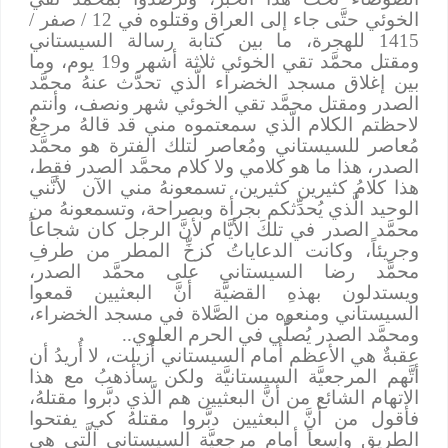
الخوئي حتَّى جاء إلى العراق وقتلوه في 12 / صفر /
1415 للهجرة، ما بين كتابة رسالة السيستاني
ومقتل محمَّد تقي الخوئي ثلاثة أشهر و19 يوم، وما
بين إغلاق مسجد الخضراء الَّذي تحدَّث عنهُ محمَّد
الصدر ومقتل محمَّد تقي الخوئي شهر ونصف، وأنتم
لاحظتم الكلام الَّذي سمعتموه مني قد قالهُ مرجعٌ
مُعاصر للسيستاني ومُعاصر لتلك الفترة هو محمَّد
الصدر، هذا ما هو كلامي ولا كلام محمَّد الصدر فقط،
هذا كلامُ كثيرين كثيرين، تسمعونهُ مني الآن
لأنَّني
الوحيد الَّذي يُحدِّثكم بجرأة وبصراحة، وتسمعونهُ من
محمَّد الصدر في تلكَ الأيَّام لأنَّ الرجل كان شجاعاً
وجريئاً، وكانت الدعاياتُ كزخِّ المطر من طرفِ
محمَّد رضا السيستاني على محمَّد الصدر،
ويستدلون بهذهِ القضيَّة أنَّ البعثيين قمعوا
السيستاني ومنعوه من الصَّلاة في مسجد الخضراء،
ومحمَّد الصدر يُصلِّي في الحرم العلوي..
عقبةٌ هي الأعظم أمام السيستاني أُزيلت، لا أُريدُ أن
أتَّهم المرجعيَّة السيستانيَّة ولكن سأذهبُ مع هذا
الاتهام الشائع من أنَّ البعثيين هم الَّذي دبَّروا مقتلهُ،
فأقول من أنَّ البعثيين دبَّروا مقتلهُ كي يفتحوا
الطريق واسعاً أمام مرجعيَّة السيستاني الَّتي هي