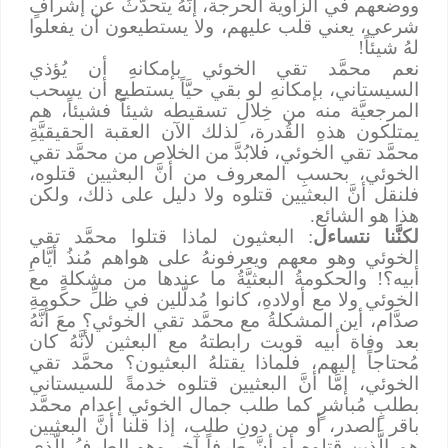
ووضعهم في الزاوية الحرجة، إنَّهُ يتحدَّثُ عن إشرافٍ
شرعي، يعني قلب عليهم، ولا يستطيعون أن يفعلوا
لهُ شيئاً!
نعم محمَّد تقي الخوئي بإمكانهِ أن يُؤذي
السيستاني، بإمكانهِ لو بقي حيَّاً يستطيع أن يسحب
المرجعيَّة منه من خِلالِ تسقيطه شيئاً فشيئاً، هم
يمتلكون هذهِ القُدرة، لذلك الآن العقبة الحقيقيَّةِ
محمَّد تقي الخوئي، فلابُدَّ من الخلاص من محمَّد تقي
الخوئي، بحسبِ المعروف من أنَّ البعثيين قتلوه،
فلنقل أنَّ البعثيين قتلوه ولا دليل على ذلك، ولكن
هذا هو الشائع.
لكنَّنا نتساءل
: البعثيون لماذا قتلوا محمَّد تقي
الخوئي وهو معهم ويعرفونهُ على هواهم مُنذُ أيَّامِ
أبيه؟! والحكومةُ البعثيَّةُ ما عندها من مشكلةٍ مع
الخوئي ولا مع أولادهِ، كانوا مُدلَّلين في ظلِّ حكومةِ
صدَّام، أين المشكلةُ مع محمَّد تقي الخوئي؟ معَ أنَّهُ
بعد وفاة أبيه قويت رابطتهُ مع البعثين لأنَّهُ كان
مُحتاجاً إليهم، فلماذا يقتلهُ البعثيون؟ محمَّد تقي
الخوئي، إمَّا أنَّ البعثيين قتلوه خدمةً للسيستاني
بطلبٍ مُباشرٍ كما طلب جمال الخوئي إعدام محمَّد
باقر الصدر، أو من دونِ طلب، إذا قلنا أنَّ البعثيين
هم الَّذين قتلوه أو أنَّ طرفاً آخر وهو الطرفُ الَّذي