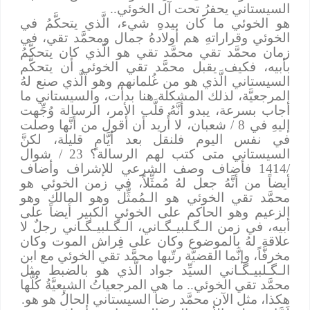
السيستاني يحفرُ تحت آل الخوئي..
هو الخوئي ما كان بيدهِ شيء، الَّذي يتحكَّمُ في
الخوئي وقراراتهِ هم أولادهُ جمال ومحمَّد تقي، في
زمان محمَّد تقي محمَّد تقي هو الَّذي كان يتحكَّمُ
بأبيه، فكيف يقبل محمَّد تقي الخوئي أن يتحكَّم
السيستاني الَّذي هو من غُلمانهم وهو الَّذي صنع لهُ
المرجعيَّة، لذلك المشكلة هنا بدأت، والسيستاني ما
أجاب بسرعة، يبدو أنَّهُ قلَّب الأمر، الرسالة وُجِّهت
إليهِ في 8 / شعبان، لا أُريد أن أقول من أنَّها وصلت
في نفس اليوم فلنقل بعد أيَّامٍ قليلة، لكنَّ
السيستاني متى كتب لهم الرسالة؟ 23 / شوال
/1414 فأضاف وصف الشرعي للإشراف وأضاف
أيضاً من أنَّهُ جعل لهُ مُمثِّلاً، في زمن الخوئي هو
محمَّد تقي الخوئي هو الـمُمثِّل وهو المالك وهو
الزعيم وهو الحاكم على الخوئي الكبير أيضاً على
أبيه، في زمن الـﮕـلبيـﮕـاني، الـﮕـلبيـﮕـاني رجلٌ لا
علاقة لهُ بالموضوع وكان على فِراش الموت وكان
مخرفَّاً، وإنَّما القضيَّة رتّبها محمَّد تقي الخوئي مع ابن
الـﮕـلبيـﮕـاني السيِّد جواد الَّذي هو بالضبط مثل
محمَّد تقي الخوئي
..
ما هي المرجعياتُ الشيعيَّةُ كُلُّها
هكذا، مثل الآن محمَّد رضا السيستاني الحالُ هو هو.