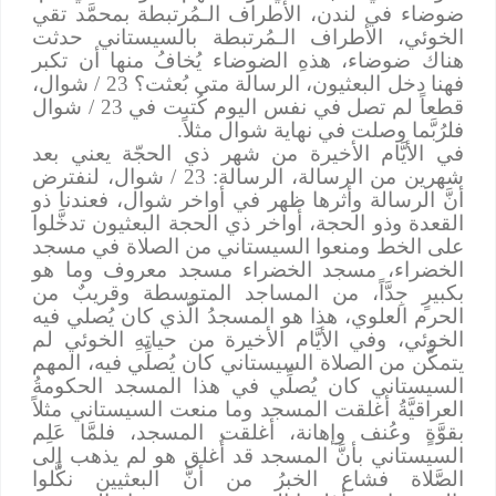
ضوضاء في لندن، الأطراف الـمُرتبطة بمحمَّد تقي
الخوئي، الأطراف الـمُرتبطة بالسيستاني حدثت
هناك ضوضاء، هذهِ الضوضاء يُخافُ منها أن تكبر
فهنا دخل البعثيون، الرسالة متى بُعثت؟ 23 / شوال،
قطعاً لم تصل في نفس اليوم كُتبت في 23 / شوال
فلرُبَّما وصلت في نهاية شوال مثلاً.
في الأيَّام الأخيرة من شهر ذي الحجّة يعني بعد
شهرين من الرسالة، الرسالة: 23 / شوال، لنفترض
أنَّ الرسالة وأثرها ظهر في أواخر شوال، فعندنا ذو
القعدة وذو الحجة، أواخر ذي الحجة البعثيون تدخَّلوا
على الخط ومنعوا السيستاني من الصلاة في مسجد
الخضراء، مسجد الخضراء مسجد معروف وما هو
بكبيرٍ جِدَّاً، من المساجد المتوسطة وقريبٌ من
الحرم العلوي، هذا هو المسجدُ الَّذي كان يُصلي فيه
الخوئي، وفي الأيَّام الأخيرة من حياتهِ الخوئي لم
يتمكَّن من الصلاة السيستاني كان يُصلِّي فيه، المهم
السيستاني كان يُصلِّي في هذا المسجد الحكومةُ
العراقيَّةُ أغلقت المسجد وما منعت السيستاني مثلاً
بقوَّةٍ وعُنف وإهانة، أغلقت المسجد، فلمَّا عَلِم
السيستاني بأنَّ المسجد قد أُغلق هو لم يذهب إلى
الصَّلاة فشاع الخبرُ من أنَّ البعثيين نكَّلوا