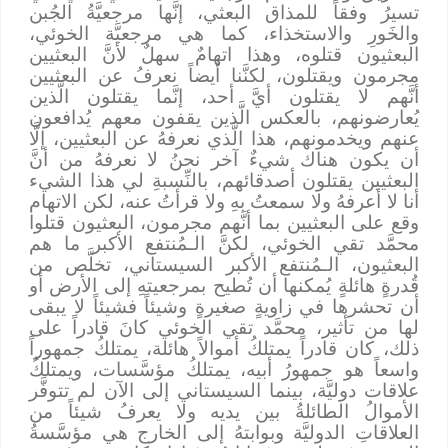
تسيرُ وفقاً للمذاق البعثي، إنَّها مرجعيَّةُ الجُبن
والخَورِ والاستخذاء، كما هي مرجعيَّة الخوئي،
البعثيون قتلوه، وهذا اتهامٌ سهلٌ لأنَّ البعثيين
مجرمون ويقتلون، لكنَّنا أيضاً نعرفُ عن البعثيين
أنَّهم لا يقتلون أيَّ أحد، إنَّما يقتلون الَّذين
يُعارضونهم، بالعكس الَّذين يقفون معهم يُدافعون
عنهم ويخدمونهم، هذا الَّذي نعرفهُ عن البعثيين، إلَّا
أن يكون هناك شيءٌ آخر نحنُ لا نعرفهُ من أنَّ
البعثيين يقتلون أصدقائهم، بالنِّسبةِ لي هذا الشيء
أنا لا أعرفهُ ولا سمعتُ بهِ ولا قرأتُ عنه، لكن الاتهام
وقع على البعثيين بما أنَّهم مجرمون، البعثيون قتلوا
محمَّد تقي الخوئي، لكنَّ الـمُنتفع الأكبر ما هم
البعثيون، الـمُنتفع الأكبر السيستاني، تخلَّص من
قُدرةٍ هائلةٍ يُمكنها أن تُطيح بمرجعيتهِ إلى الأرض أو
أن تحشرها في زاويةٍ صغيرةٍ وشيئاً فشيئاً لا يبقى
لها من تأثير، محمَّد تقي الخوئي كانَ قادراً على
ذلك، كان قادراً يمتلكُ أموالاً هائلة، يمتلكُ جمهوراً
واسعاً هو جمهورُ أبيه، يمتلكُ مؤسَّسات، ويمتلكُ
علاقات دوليَّة، بينما السيستاني إلى الآن لم تتوفَّر
الأموالُ الطائلةُ بين يديه ولا يعرفُ شيئاً من
العلاقاتِ الدوليَّة وبوابتهُ إلى الخارج هي مؤسَّسةُ