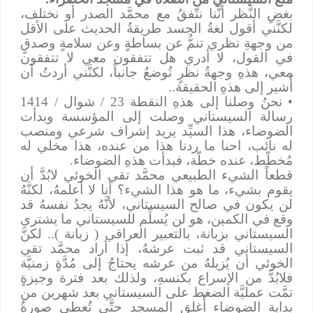
بغضِ النَّظر أنَّنا نتّفقُ مع محمَّد الصدر أو نختلف،
لكنَّني أقول لغةُ الجسد طريقةُ الحديث على الأقل
من وجهةِ نظري تنمُّ عن بساطةٍ وعن سلامةٍ وصدقٍ
في القول، لا أدري هل تتفقون معي لا تتفقون
معي، هذهِ وجهةُ نظرٍ تُوضعُ جانباً، لكنَّني أردتُ أن
أُشير إلى هذهِ الحقيقة..
• نحنُ وصلنا إلى هذهِ النقطة 23 / شوال / 1414
رسالة السيستاني وصلت إلى المؤسسة وبدأت
الضوضاء، هذا السيِّد يريد إشراف شرعي ومنصب
له نائب، احنا ما ردنا هذا من عنده، هذا مخلي له
مُخطّط، عنده خطّة، فبدأت هذهِ الضوضاء.
قطعاً الشيء الطبيعي محمَّد تقي الخوئي لابُدَّ أن
يقوم بشيء، ما هو هذا الشيء؟ أنا لا أعلمهُ، لكنَّهُ
لن يكون في صالح السيستاني، لأنَّهُ يجدُ نفسهُ قد
وقع في الكمين، هو لن يُسلِّم للسيستاني ما يشتري
السيستاني بزبانة، بالتعبير العراقي ( زبانة ).. لكنَّ
السيستاني قد ثبت عرشهُ، إذا أراد محمَّد تقي
الخوئي أن يُزيلهُ من عرشه يحتاجُ إلى مُدَّةٍ زمنيَّة
فلابُدَّ من الإسراع بكنسهِ، ولذلك بعد فترة وجيزةٍ
تمَّت عمليَّة الضغط على السيستاني بعد شهرين من
بداية الضوضاء أُغلق المسجد حتَّى تُعطى صورةُ