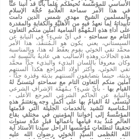
الأساسي للمؤسَّسة نُحيطكم علماً بأنَّا قد أنبنا عنَّا
في هذا الأمر سماحة العلَّامةِ حُجَّة الإسلامِ
والمسلمين الشيخ مهدي شمس الدين دامت
تأييداتهُ لِما نعهدُ فيهِ من الأهليَّةِ والكفايةِ والمقدرة
على أداءِ هذهِ الـمُهمَّةِ السامية آملين منكم التعاون
التام مع سماحتهِ
- في أيِّ شيءٍ؟ في النيابةِ عن
السيستاني، يعني يكون هو الـمُتنفِّذ، هذا الأمر
محمَّد تقي الخوئي يقوم يعفّط له هذا، وبالمناسبة
هذهِ الحالات وهذهِ الأساليب هي عاديةٌ بالنِّسبةِ له،
وكان معروفاً باللسان البذيء والبذيء جِدَّاً محمَّد
تقي الخوئي، وأكثر أولاد المراجع هكذا ألسنتهم
بذيئة، حينما يتضايقون ألسنتهم بذيئة وقذرة جِدَّاً -
آملين منكم التعاون التام مع سماحتهِ ليتسنىَّ لهُ
القيام بها
- بأيِّ شيءٍ؟ بـمُهمَّة الإشرافِ الشرعي
والنيابةِ عن الحاكم الشرعي المرجع الأعلى -
ليتسنَّى لهُ القيامُ بها على أكملِ وجه ونغتنمُ هذهِ
الـمُناسبة لنُشيد بالخدمات الجليلة الَّتي قدَّمتها
المؤسَّسةُ إلى إخواننا المؤمنين في مختلفِ بقاع
العالم مُنذُ بدء قيامها بأعمالها قبل عدَّة سنوات
تحقيقاً لتطلعاتِ مُؤسِّسها الراحل سيِّدنا الأستاذ آية
الله العُظمى السيِّد الخوئي رضوان الله عليه