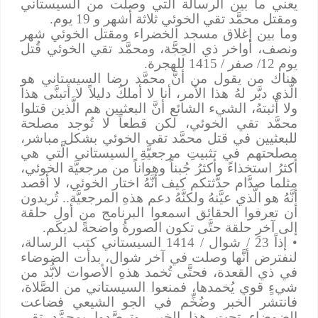
يعني ما بين الرسالة الَّتي وصلت من السيستاني
ومقتل محمَّد تقي الخوئي ثلاثة أشهر و 19 يوم.
وما بين إغلاق مسجد الخضراء ومقتل الخوئي شهر
ونصف، أواخر ذي الحِجَّة، ومحمَّد تقي الخوئي قُتل
يوم 12/ صفر / 1415 للهجرة.
هناك من يقول من أنَّ محمَّد رضا السيستاني هو
الَّذي دبَّر لهُ هذا الأمر، أنا لا أملكُ دليلاً لا أتبنَّى هذا
ولا أُثبتهُ، الشيء الشائع أنَّ البعثيين هم الَّذين قتلوا
محمَّد تقي الخوئي، لكن قطعاً لا تُوجد مصلحة
للبعثيين في قتل محمَّد تقي الخوئي بشكل مباشر،
مصلحتهم في تثبيتِ مرجعيَّةِ السيستاني الَّتي هي
أكثرُ استخذاءً وأكثرُ جُبناً وهواناً من مرجعيَّة الخوئي،
مثلما صدَّام حدَّثتكم كيف أنَّهُ اختار الخوئي، لا أقصد
أنَّهُ هو الَّذي عيَّنهُ ولكنَّهُ دعم هذهِ المرجعيَّة.. تُريدون
أن تعرفوا الحقائق اسمعوا البرنامج من أولِ حلقة
إلى آخرِ حلقة حتَّى تكون الصورةُ واضحةً لديكم.
• إذاً 23 / شوال / 1414 السيستاني كتب الرسالة،
لنفترض أنَّها وصلت في آخر شوال، بدأت الضوضاء
في ذي القعدة، فحتَّى تُخمد هذهِ الأصوات لابُّد من
شيءٍ قوي يُخمدها، فمنعوا السيستاني من الصَّلاة،
فانتشر الخبر وضُخِّم في الجو الشيعي فضاعت
الضوضاء تحت هذا الخبر، وترصَّدوا بمحمَّد تقي