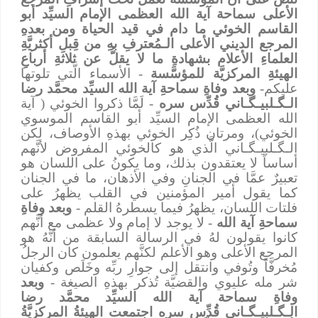
الأعلى سماحة آية الله العظمى الإمام السيِّد أبو
القاسم الخوئي ما دام في قيد الحياة ومن بعدهِ
المرجع الديني الأعلى الـمُعترفِ بهِ من قِبلِ أكثريَّةِ
العلماءِ الأعلام بشهادةِ ما لا يقلُّ عن ثلاثةِ أرباعِ
الهيئةِ المركزيَّة للمؤسَّسة
- الأسماء الَّتي تلوتها
عليكم-
وبعد وفاةِ سماحةِ آية الله السيِّد محمَّد رضا
الـﮕـلبيـﮕـاني قُدِّس سره
- لَمَّا ذكروا الخوئي ( آية
الله العظمى الإمام السيِّد أبو القاسم الموسوي
الخوئي)، ومرتان ذُكِر الخوئي بهذهِ الأوصاف، لكن
الـﮕـلبيـﮕـاني الَّذي هو كالخوئي المفروض لأنَّهم
أساساً لا يعتقدون بذلك، وما يكونُ على اللسان هو
تعبيرٌ عمَّا في الجنانِ وفي الأذهان، ما في الجنان
كما يقول أمير المؤمنين في القلب يظهرُ على
فلتات اللسان، يظهرُ فيما يسطرهُ القلم -
وبعد وفاةِ
سماحةِ آية الله
- لا يوجد لا إمام ولا عظمى مع أنَّهم
كانوا يقولون لهُ في الرسالة السابقة من أنَّهُ هو
المرجع الأعلى وهو الأعلم لكنَّهم يعلمون كان الرجلُ
مُخرفَّاً وتُوفي وانتقل إلى جوارِ ربِّه وخَلَص وكفيان
شر مله عليوي والقضيَّة تُذكر بهذهِ الصيغة -
وبعد
وفاةِ سماحة آية الله السيِّد محمَّد رضا
الـﮕـلبيـﮕـاني قُدِّس سره اجتمعت الهيئةُ المركزيَّةُ