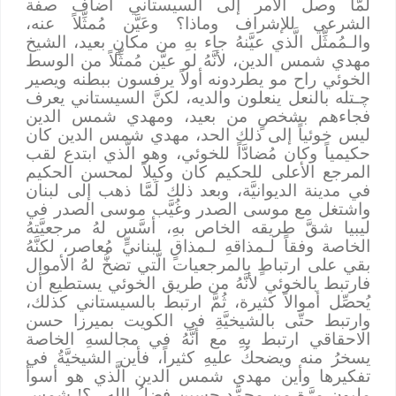
لَمَّا وصل الأمر إلى السيستاني أضاف صفة
الشرعي للإشراف وماذا؟ وعَيَّن مُمثِّلاً عنه،
والـمُمثِّل الَّذي عيَّنهُ جاء بهِ من مكانٍ بعيد، الشيخ
مهدي شمس الدين، لأنَّهُ لو عيَّن مُمثِّلاً من الوسط
الخوئي راح مو يطردونه أولاً يرفسون ببطنه ويصير
ﭼـتله بالنعل ينعلون والديه، لكنَّ السيستاني يعرف
فجاءهم بشخصٍ من بعيد، ومهدي شمس الدين
ليس خوئياً إلى ذلك الحد، مهدي شمس الدين كان
حكيمياً وكان مُضادَّاً للخوئي، وهو الَّذي ابتدع لقب
المرجع الأعلى للحكيم كان وكيلاً لمحسن الحكيم
في مدينة الديوانيَّة، وبعد ذلك لَمَّا ذهب إلى لبنان
واشتغل مع موسى الصدر وغُيَّب موسى الصدر في
ليبيا شقَّ طريقه الخاص بهِ، أسَّس لهُ مرجعيَّتهُ
الخاصة وفقاً لـمذاقهِ لـمذاقٍ لبنانيٍّ مُعاصر، لكنَّهُ
بقي على ارتباطٍ بالمرجعيات الَّتي تضخُّ لهُ الأموال
فارتبط بالخوئي لأنَّهُ من طريق الخوئي يستطيع أن
يُحصِّل أموالاً كثيرة، ثُمَّ ارتبط بالسيستاني كذلك،
وارتبط حتَّى بالشيخيَّةِ في الكويت بميرزا حسن
الاحقاقي ارتبط بهِ مع أنَّهُ في مجالسهِ الخاصة
يسخرُ منه ويضحكُ عليهِ كثيراً، فأين الشيخيَّةُ في
تفكيرها وأين مهدي شمس الدين الَّذي هو أسوأ
مليون مرَّة من محمَّد حسين فضلُ الله ..؟! شمس