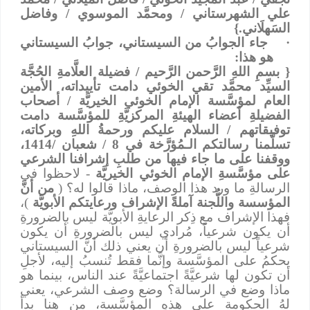
علي الشهرستاني / ومحمَّد الموسوي / وفاضل
السَهلَاني.}
·
جاء الجوابُ من السيستاني، جوابُ السيستاني
هو هذا:
{ بسمِ اللهِ الرَّحمن الرَّحيم / فضيلة العلَّامةِ الحُجَّة
السيِّد محمَّد تقي الخوئي دامت تأييداته، الأمين
العام لمؤسَّسة الإمام الخوئي الخيريَّة / أصحاب
الفضيلةِ أعضاء الهيئةِ المركزيَّةِ للمؤسَّسة دامت
توفيقاتهم / السلام عليكم ورحمةُ اللهِ وبركاته،
تسلَّمنا رسالتكم الـمُؤرَّخة في 8 / شعبان /1414،
ووقفنا على ما جاء فيها من طلبِ إشرافنا الشرعي
على مؤسَّسةِ الإمام الخوئي الخيريَّة
- لاحظوا في
الرسالةِ ما ورد هذا الوصف، ماذا قالوا له؟ (
من أنَّ
المؤسسة واللُّجنة آملةً الإشراف ورعايتكم الأبويَّة
)،
فهذا الإشراف مع ذِكر الرعايةِ الأبويَّة ليس بالضرورةِ
أن يكون شرعياً، مُرادي ليس بالضرورةِ أن يكون
شرعياً ليس بالضرورةِ أن يعني ذلك أنَّ السيستاني
يحكمُ على المؤسَّسة وإنَّما فقط تُنسبُ إليه، لأجلِ
أن تكون لها شرعيَّةً اجتماعيَّةً عند الناس، بينما هو
ماذا وضع في الرسالة؟ وضع وصف الشرعي، يعني
لهُ الحكومة على هذهِ المؤسَّسة، من هنا بدأ