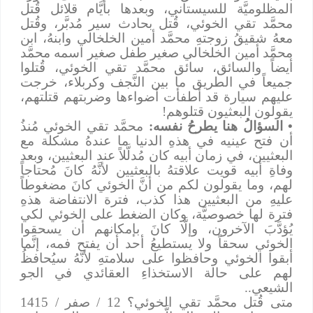
المظلوميَّة للسيستاني، وبعدها بأيَّام قلائل قُتل
محمَّد تقي الخوئي، قُتل بحادث سير مُدبَّر، وقُتل
معهُ شقيقُ زوجتهِ محمَّد أمين الخلخالي وابنهُ، ابن
محمَّد أمين الخلخالي صغير طفل صغير اسمه محمَّد
أيضاً والسائق، سائق محمَّد تقي الخوئي، قُتلوا
جميعاً في الطريق ما بين النَّجف وكربلاء، خرجت
عليهم سيارة قد أطفأت أضواءها وضربتهم قتلتهم،
يقولون البعثيون قتلوهم!
• السؤالُ هنا يطرحُ نفسه:
محمَّد تقي الخوئي مُنذُ
أن فتح عينيه في هذهِ الدنيا ما عندهُ مشكلة مع
البعثيين، في زمان أبيه كان مُدلَّلاً عند البعثيين، وبعد
وفاةِ أبيه قويت علاقتهُ بالبعثيين لأنَّهُ كانَ مُحتاجاً
لهم، وما يقولون لكم من أنَّ الخوئي كانَ مضغوطاً
عليهِ من البعثيين هذا كذب، فترة الانتفاضة هذهِ
فترة لها خصوصيَّة، وكان الضغط على الخوئي لكي
يُؤدَّبَ الآخرون، وإلَّا كانَ بإمكانهم أن يسحقوا
الخوئي سحقاً ولا يستطيعُ أحد أن يفتح فمه، إنَّما
أبقوا الخوئي وحافظوا على سلامتهِ لأنَّهُ سيُحافظُ
لهم على حالة الاستخذاءِ العقائدي في الجو
الشيعي..
متى قُتل محمَّد تقي الخوئي؟ 12 / صفر / 1415