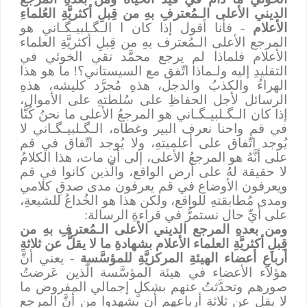
الديني الأعلى الـمُعترفِ بهِ من قِبلِ أكثريَّةِ العُلماءِ
الأعلام
- فأنا أقول إذا كان ا الـﮕـلبيـﮕـاني هو
المرجع الأعلى الـمُعترف بهِ من قِبلِ أكثريَّةِ العلماء
الأعلام فلماذا لم يرجع محمَّد تقي الخوئي في
التقليدِ إليه ولـماذا اتّفق مع السيستاني؟! ما هو هذا
الهراءُ والكذبُ والدجل، هذهِ مُجرَّد كليشه، هذهِ
الرسائل لأجل الحفاظِ على سُلطتهِ على الأموال،
إذا كان الـﮕـلبيـﮕـاني هو المرجعُ الأعلى ما نحنُ كُنَّا
في قم واحنا نعرف البير وغطاه، الـﮕـلبيـﮕـاني لا
يُوجد اتّفاق على أعلميتهِ، ولا يُوجد اتّفاق في قم
على أنَّهُ هو المرجعُ الأعلى، إلى أن مات، هذا الكلامُ
لا حقيقة لهُ على أرض الواقع، والَّذين كانوا في قم
ويعرفون الأوضاع في قم يعرفون مدى صدقِ كلامي
ومدى مُطابقتهِ للواقع، ولكن هذا هو الخُداعُ للشيعةِ،
على أيِّ حال نستمرُّ في قراءةِ الرسالة:
ومن بعدهِ المرجع الديني الأعلى الـمُعترفِ بهِ من
قِبلِ أكثريَّةِ العلماء الأعلام بشهادةِ ما لا يقلُّ عن ثلاثةِ
أرباعِ أعضاء الهيئةِ المركزيَّةِ للمؤسَّسة
- يعني أنَّ
هؤلاء الأعضاء في هيئة المؤسَّسة الَّذين عَرضتُ
صورهم وتحدَّثتُ عنهم بشكلٍ إجمالي المفروض ما
لا يقل عن ثلاثةِ أرباعهم أن يشهدوا من أنَّ المرجع