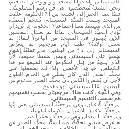
بالسيستاني وأغلقوا المسجد و و و وصار التضخيم،
ونحنُ الشيعةُ مُتخصِّصون في فنِّ رسمِ المظلوميَّة..
فلمَّا يصل الخبر إلى الشيعة من أنَّ الحكومة أغلقت
المسجد ومنعت السيِّد السيستاني تُضخَّم القضيَّة،
من الَّذي سينتفعُ منها اجتماعياً؟ الحكومة إذا تُريد أن
تُؤذي السيِّد السيستاني لماذا لم تعتقل الـمُصلِّين
الَّذين يُصلُّون في المسجد من أتباعهِ؟ لـماذا لم
تعتقل أولادهُ؟ طيلة أيَّام مرجعيتهِ لم يتعرَّض
السيستاني إلى أذىً من البعثيين، هي عمليَّةُ إظهارِ
ضغطٍ على السيستاني وليس ضغطاً حقيقياً، لأنَّ
الَّذي يُقمِعُ من قِبل الحكومةِ عند الشيعةِ هو هذا
الـمُخلص، هو هذا الأفضل، ولِذَا لـم يضغطوا على
محمَّد الصدر الَّذي كان يُصلِّي في الحرم العلوي
لأجل أن يُشعروا النَّاس بأنَّ محمَّد الصدر مدعوم من
البعثيين، أمَّا السيستاني فهو مقموع.
وفي النَّجفِ كانت هناك مرجعيتان بحسبِ تقسيمهم
هم بحسبِ التقسيم السيستاني:
مرجعيَّةُ الأعيان، وهي مرجعيَّةُ السيستاني يعني إنَّها
مرجعيَّةٌ للأعيان للأشراف للكرماء للفهماء.
ومرجعيَّة الـمِعدان وهي مرجعيَّة محمَّد الصدر.
●
عرض فيديو يتحدَّثُ فيه السيِّد محمَّد الصدر عن
منع السيستاني من الصّلاة في مسجد الخضراء.