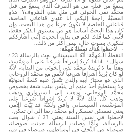
ينتفعُ من قتلهِ، من هو الطرفُ الَّذي ينتفعُ من قتل
محمَّد تقي الخوئي في مثلِ هذهِ الظروف؟! هذهِ
القضيَّةُ راجعةٌ إليكم، أنا عندي قناعاتي الخاصة،
قناعاتي الخاصة لا تكونُ جزءاً من هذا البحث، وإن
كان هذا البحثُ أساساً هو في مستوى الفكرِ فقط،
لأنَّني كما قُلتُ لكم في بدايةِ الحديث إنَّني أُشارككم
تفكيري بصوتٍ عالٍ، ليس أكثر من ذلك..
·
لاحظوا هُناك نقطةٌ مُهمَّة
:
النقطةُ الـمُهمَّة: أنَّهُ السيستاني بعث بالرسالة 23 /
شوال /
1414 يُريدُ إشرافاً شرعياً على المؤسَّسة،
وهذا ما لا يُريدهُ محمَّد تقي الخوئي من البداية، لأنَّهُ
لو كان يُريدُ إشرافاً شرعياً لاتَّفق مع محمَّد الروحاني
الَّذي هو مختارُ أبيه والَّذي تتّفقُ عليه كلمةُ الخوئيَّة
ولا يستطيعُ أحدُ منهم أن ينبَّس ببنتِ شفة بخصوص
محمَّد الروحاني، وذهب إلى السبزواري وذهب
وذهب كُلُّ ذلك لأنَّهُ لا يُريدُ إشرافاً شرعياً على
المؤسَّسة، السيستاني وافق ولكنَّهُ قد بَيَّت الأمر،
يعني تمسكن تمسكن أبو محمَّد رضا إلى أن تمكَّن.
لاحظوا في نفس السنة يعني 23 / شوال بعث
بالرسالة، ولَمَّا وصلت الرسالة حدثت ضوضاء،
ضوضاء في النَّجف في أوساطهم، ضوضاء في قم،