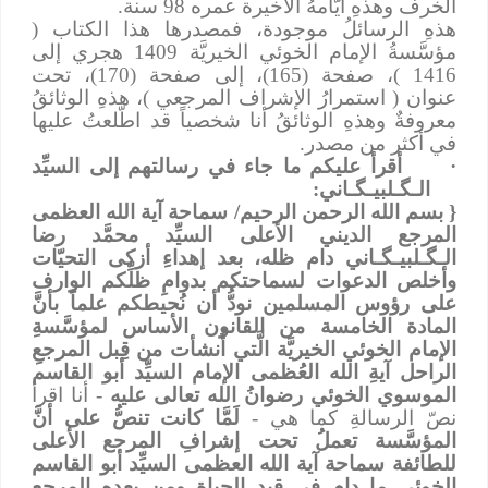
الخرف وهذهِ أيَّامهُ الأخيرة عمره 98 سنة.
هذهِ الرسائلُ موجودة، فمصدرها هذا الكتاب (
مؤسَّسةُ الإمام الخوئي الخيريَّة 1409 هجري إلى
1416 )، صفحة (165)، إلى صفحة (170)، تحت
عنوان ( استمرارُ الإشراف المرجعي )، هذهِ الوثائقُ
معروفةٌ وهذهِ الوثائقُ أنا شخصياً قد اطّلعتُ عليها
في أكثر من مصدر.
·
أقرأ عليكم ما جاء في رسالتهم إلى السيِّد
الـﮕـلبيـﮕـاني:
{ بسم الله الرحمن الرحيم/ سماحة آية الله العظمى
المرجع الديني الأعلى السيِّد محمَّد رضا
الـﮕـلبيـﮕـاني دام ظله، بعد إهداءِ أزكى التحيّات
وأخلص الدعوات لسماحتكم بدوامِ ظلِّكم الوارف
على رؤوس المسلمين نودُّ أن نُحيطكم علماً بأنَّ
المادة الخامسة من القانون الأساس لمؤسَّسةِ
الإمام الخوئي الخيريَّة الَّتي أُنشأت من قِبل المرجعِ
الراحل آيةِ الله العُظمى الإمام السيِّد أبو القاسم
الموسوي الخوئي رضوانُ الله تعالى عليه
- أنا اقرأ
نصّ الرسالةِ كما هي -
لَمَّا كانت تنصُّ على أنَّ
المؤسَّسة تعملُ تحت إشرافِ المرجع الأعلى
للطائفة سماحة آية الله العظمى السيِّد أبو القاسم
الخوئي ما دام في قيد الحياة ومن بعدهِ المرجع