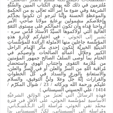
مُلتزمين في ذلك كُلِّه بهدي الكتاب المبين والسُنَّةِ
الشريفة وفي ضوءِ ما أمر الله تعالى بهِ من الحكمةِ
والموعظةِ الحسنة وإنَّنا لنرجو أن تكونوا بجدِّكم
وإخلاصكم مشمولين برعايةِ مولانا صاحبِ الأمر
أرواحنا فداه وأن تكون أعمالكم على مستوى الثقةِ
الغاليةِ الَّتي أولاكموها السيِّدُ الأستاذ قُدِّس سره
-
يُشير إلى الخوئي -
في اختياركم لإدارةِ هذهِ
المؤسَّسة جاعلين منها الأمثولة الرائدة للمؤسَّساتِ
الدينيَّةِ الخيريَّة لتكون إحدى مآثر الإمام الراحل
الكبير وجلائلِ أعمالهِ الصالحات وأُوصيكم في
الختام بما أوصى السلفُ الصالح جمهور المؤمنين
من مُلازمة التقوى واجتنابِ الهوى واستحضارِ
مُراقبة اللهِ من السرِّ والعلن أو في السرِّ والعلن،
والاستعانةِ بالورعِ والسداد في كُلِّ الخطواتِ
والقرارات إنَّهُ جلَّ وعلا وليُّ التوفيق، والسلام
عليكم ورحمة الله وبركاته / 23 / شوال المكرّم /
1414 / علي الحسيني السيستاني
.}
فهذهِ الرسائلُ الَّتي تُعتبرُ من الوثائقِ الشرعيَّةِ
الأساسيةِ لمؤسَّسة الخوئي، على الأقل في فترةِ
محمَّد تقي الخوئي، مُراسلة إلى الـﮕـلبيـﮕـاني،
ومُراسلة إلى السيستاني، لكنَّ السيستاني بدأ