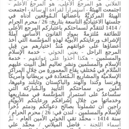
الفلاني هو المرجعُ الأعلى، هو المرجعُ الأعلم -
اجتمعت الهيئةُ
- استمراراً لقراءة الرسالة -
اجتمعت
الهيئةُ المركزيَّةُ بأعضائها الـمُوقِّعين أدناه في
جلستها الاعتياديَّةِ التاسعة بتاريخ: 26 / محرم الحرام
/ 1414 لتتقدَّم لسماحتكم باعتباركم المرجع الأعلى
للطائفة مُلتزمةً بمواد القانون الأساس آملةً
الإشراف ورعايتكم الأبويَّة لهذهِ المؤسَّسة الَّتي أخذ
أعضاؤها على عواتقهم مُنذُ اختيارهم من قِبلِ
المرجع الراحل
- يعني الخوئي -
خدمة الإسلامِ
والمسلمين
- هكذا أخذوا على عواتقهم -
خدمة
الإسلامِ والمسلمين ونشرِ تعاليمِ أهل البيت عليهم
السَّلام في مُختلفِ بِقاع المعمورةِ من خِلالِ المراكزِ
الإسلاميَّة والمشاريع الـمُتعدِّدة في بريطانيا وأمريكا
وفرنسا وكندا
والهند والباكستان وتايلند وغيرها،
آملين من سماحتكم التأييد والـمُباركة الَّتي
ستُساعدُ على استمرارِ المؤسَّسة في مشاريعها
وخدماتها من خِلالِ إشرافكم ورعايتكم الأبويَّة،
راجين أن تشملونا بصالحِ دعواتكم ودمتم ذُخراً
للإسلام والمسلمين
-
لندن في: 26 / محرم الحرام /
سنة 1414 - محمَّد تقي الخوئي الأمين العام
- ثُمَّ
أسماء اللجنة -
فاضل الميلاني / محمَّد علي