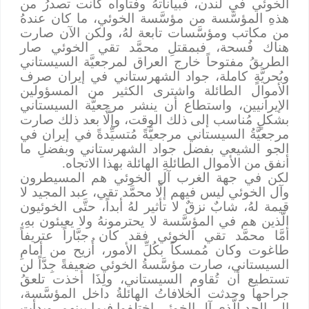
الخوئي في لندن، فبياناتهُ وفتاواه كانت تصدرُ من
هذهِ المؤسَّسة من مؤسَّسة الخوئي، ما كان عندهُ
من مكاتب ومؤسَّسات تابعة لهُ، ولكن الآن صارت
هناك فُسحة، فبمقتلِ محمَّد تقي الخوئي صار
الطريقُ مفتوحاً خارج العراق لمرجعيَّة السيستاني
وبُحريَّةٍ كاملة، جواد الشهرستاني في إيران صرف
الأموال الطائلة واشترى الكثير من المسؤولين
الإيرانيين، واستطاع أن ينشر مرجعيَّة السيستاني
بشكلٍ مُناسب إلى ذلك الوقت، وإلَّا بعد ذلك صارت
مرجعيَّةُ السيستاني مرجعيَّةً مُتسيِّدةً في إيران في
الجو الشيعي بفضل جواد الشهرستاني وبفضلِ ما
أنفق من الأموال الطائلةِ الهائلة بهذا الاتجاه.
لكن في جهة الغرب آل الخوئي هم المسيطرون
وآل الخوئي ليس فيهم إلَّا محمَّد تقي، عبد المجيد لا
قيمة لهُ، شابٌ نزقٌ لا تأثير لهُ أبداً، حتَّى الخوئيون
الَّذين هم في المؤسَّسة لا يحترمونهُ ولا يعبئون بهِ،
أمَّا محمَّد تقي الخوئي فقد كان جبَّاراً عتريفاً
طاغوت وكان مُمسكاً بكُلِّ الأمور، أُزيح من أمامِ
السيستاني، صارت مؤسَّسةُ الخوئي ضعيفةً جِدَّاً لن
تستطيع أن تُقاوم السيستاني، ولِذَا أخذت تلعقُ
جراحها وحدثت الخلافاتُ الهائلةُ داخل المؤسَّسة،
إلى الحد الَّذي آل الخوئي اختلفوا فيما بينهم، وبدأت