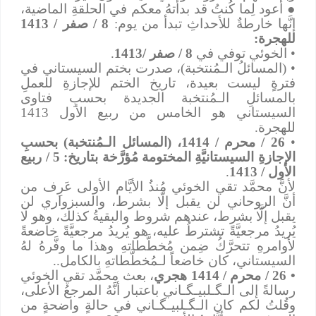
●
أعود لِما كُنتُ قد بدأتهُ معكم في الحلقةِ الماضية،
إنَّها خارطةٌ للأحداثِ تبدأ من يوم:
8 / صفر / 1413
للهجرة:
• الخوئي توفي في
8 / صفر /1413
.
• (المسائلُ الـمُنتخبة)، صدرت بختم السيستاني في
فترةٍ ليست بعيدة، تاريخ الختم للإجازةِ للعملِ
بالمسائلِ الـمُنتخبة الجديدة بحسبِ فتاوى
السيستاني هو الخامس من ربيع الأول 1413
للهجرة.
•
26 / محرم / 1414، (المسائل الـمُنتخبة) بحسبِ
الإجازةِ السيستانيَّةِ المختومة مُؤرَّخة بتاريخ: 5 / ربيع
الأول / 1413
.
لأنَّ محمَّد تقي الخوئي مُنذُ الأيَّام الأولى عَرِف من
أنَّ الروحاني لن يقبل إلَّا بشرط، والسبزواري لن
يقبل إلَّا بشرط، عندهم شروط والبقيةُ كذلك، وهو لا
يُريدُ مرجعيَّةً تشترطُ عليه، هو يُريدُ مرجعيَّةً خاضعةً
لأوامرهِ تتحرَّكُ ضِمن مُخطَّطاتهِ وهذا ما وفَّرهُ لهُ
السيستاني، كان خاضعاً لـمُخطَّطاتهِ بالكامل..
• 26 / محرم / 1414 هجري
، بعث محمَّد تقي الخوئي
رسالةً إلى الـﮕـلبيـﮕـاني باعتبار أنَّهُ المرجعُ الأعلى،
وقُلتُ لكم كان الـﮕـلبيـﮕـاني في حالةٍ واضحةٍ من