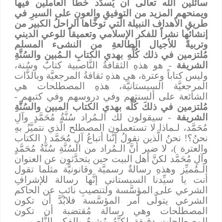
سائلين الله تعالى أن يُسدِّد خُطا العاملين فيها
ويمنحهم المزيد من التوفيقِ والعونِ على السيرِ في
طريقِ الأهداف النبيلة الَّتي توخَّاها الراحلُ الكبير من
إنشائها نشراً للفكر الإسلامي وتعميقاً للوعي الديني
وتربيةً للأجيال الطالعةِ من النشىء المسلم
مُلتزمين في ذلك كُلِّهِ بهدي الكتابِ الـمُبين والسُنَّةِ
الشريفة
- هو هذهِ الثقافةُ النَّاصبية كتابٌ وسُنة،
وليس كتاباً وعترة، هي هذهِ ثقافةُ المرجعيَّة وبالذَّات
المرجعيَّة السيستانيَّة، هذهِ المصطلحات هي
الشائعة على ألسنتهم وفي دروسهم وفي كتبهم -
مُلتزمين في ذلكَ كُلِّه بهدي الكتاب المبين والسُنَّةِ
الشريفة
- سيقولون لك الـمُراد سُنَّةُ مُحَمَّدٍ وآلِ
مُحَمَّد، لـماذا لا تستعملون المصطلح الَّذي نتميَّزُ بهِ
نحنُ؟! نحنُ الَّذين نقولُ إنَّنا أتباعُ آلِ مُحَمَّد ( الكتاب
والعترة )، لا ضير أنَّ الـمُراد من السُنَّةِ سُنَّةُ مُحَمَّدٍ
وآلِ مُحَمَّد لكنَّ أهل البيت حين يتحدَّثون عن العنوان
الـمُميِّز وهذهِ رسالةٌ رسميَّة وقانونيَّة مثلما تقول
أنت يا سيِّدنا السيستاني إنَّها رسالة للإشرافِ
الشرعي على المؤسَّسة ولتنصيبِ نائبٍ عن الحاكم
الشرعي يتولَّى أمر المؤسَّسة فلابُدَّ أن تكون
المصطلحات وهي رسالة مُقتضبة أن تكون
المصطلحات دقيقة لكنَّهُ مُشبعٌ بالفكرِ النَّاصبي -