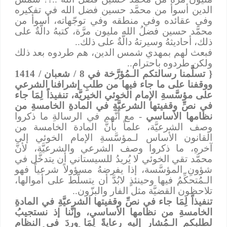
الدين أسوأ من محمَّد حسين فضل الله في تفكيره
وفي عقائده وفي منطقه وفي توجّهاته، أسوأ من
محمَّد حسين فضلُ الله مليون مرَّة، كتبهُ دالَّةٌ على
ذلك، أحاديثهُ وسيرتهُ دالَّةٌ على ذلك..
فبعث لهم بمهدي شمس الدين، هم طردوه بعد ذلك
ولكن طردوه باحترام..
{ تسلَّمنا رسالتكم الـمُؤرَّخة في 8 / شعبان / 1414
ووقفنا على ما جاء فيها من طلبِ إشرافنا الشرعي
على مؤسَّسةِ الإمام الخوئي الخيريَّة، تنفيذاً لِمَا جاء
في نصِّ وقفيتها الشرعيَّةِ في المادةِ الخامسةِ من
نظامها الأساسي
- مع أنَّهم في الرسالةِ ما ذكروا
وصف الشرعيَّة، علماً بأنَّ المادة الخامسة من
القانون الأساس لـمؤسَّسةِ الإمام الخوئي إلى
آخرهِ، ما ذكروا وصف الشرعي والشرعيَّة، لأنَّ
محمَّد تقي الخوئي لا يُريدُ للسيستاني أن يتدخَّل في
شؤونِ المؤسَّسة، إذا يفرضهُ مسؤولاً شرعياً فهو
الـمُتحكِّمُ فيها وحينئذٍ لابُدَّ أن يتسلَّط على أموالها،
تلاحظون القضيَّة مثل الفار والبزّون..
تنفيذاً لِمَا جاء في نصِّ وقفيتها الشرعيَّةِ في المادةِ
الخامسةِ من نظامها الأساسي، وإنَّنا إذ نستجيبُ
لطلبكم الـمُشار إليه رعايةً لِمَا وردَ في النظامِ