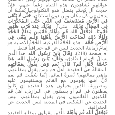
عوائلهم يُشاهدون هذهِ القناة رَغماً عنهم، فإنَّ
حديث آلِ مُحَمَّدٍ بفضلِ هذهِ التكنولوجيا يُمكنهُ أن
يدخل في كُلِّ مكان ومن دونِ استئذان-
حَتَّى لَا يَبْقَى
فِي الأَرْضِ مُسْتَضعَفٌ فِي الدِّين
حَتَّى الـمُخَدَّرَاتِ
فِي الحِجَال
وَذَلِك
- متى؟ -
وَذَلِك
عِندَ قُرْبِ ظُهُورِ
قَائِمِنَا
،
فَيَجْعَلُ الله قُم وَأَهْلَهُ قَائِمَينِ مَقَامَ الحُجَّةِ
وَلَوْلَا ذَلِك لَسَاخَت الأَرْضُ بِأَهْلِهَا وَلَـم يَبْقَى فِي
الأَرْضِ حُجَّة
- هذهِ الحُجَّةُ الفرعية، الحُجَّةُ الأصلية هو
إمامُ زماننا، الحديث ليس عن قم جغرافياً فقط.
●
صفحة (218):
وَقَالَ يَابنَ رَسُول الله
-هذا الَّذي
يسألُ الإمام الصَّادق-
وَقَالَ: يَابنَ رَسُول الله
،
هَذا
خَاصَّةٌ لِأَهْلِ قُم؟ قَالَ: نَعَم وَمَن يَقُولُ بِمَقَالَتِهِم
-المقالةُ هي العقيدة، أهلُ قم ومن يقولُ بمقالتهم،
ماهي مقالتهم؟ نُصرةُ القائم، إنَّما سُمِّيت قم بقم
لأنَّ أهلها يقومون مع القائم ويستقيمون عليه
وينصرونهُ، الَّذين يحملون هذهِ العقيدة إن كانوا
يقطنون في قم أو يقطنون في البرازيل، أهلُ قم
القُمّيون القائميون ومن يقول بمقالتهم، ليس
الحديث عن السُكنى في المدينة ليس الحديث عن
الجغرافية.
فَيَجْعَلُ الله قُم وَأَهْلَهُ
-الَّذين يقولون بمقالةِ العقيدةِ