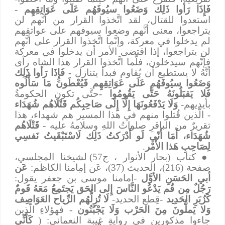
فَإِذَا رَأوا ذَلِك وَضَعُوا سيُوفَهُم عَلَى عَوَاتِقِهِم
-
استعدوا للقتال، لقد اتَّخذوا القرار من أنَّهم لن
يتراجعوا، معنى أنَّهم وضعوا سيوفهم على عواتقهم
لم يدخلوا في معركة، وإنَّما اتَّخذوا القرار على أنَّهم
لن يتراجعوا، إذا اقتضى الأمر أن يدخلوا في معركة
فإنَّهم سيدخلون، فلَّما اتَّخذوا القرار هذا الشاه رأى
أنَّهُ لا يستطيع أن يُقاوم فبدأ يتنازل -
فَإِذَا رَأوا ذَلِك
وَضَعُوا سيُوفَهُم عَلَى عَوَاتِقِهِم فَيُعْطَونَ مَا سَأَلُوه
فَلا يَقبَلُونَهُ حَتَّى يَقُومُوا
-حتَّى تكون الحكومةُ
بأيديهم-
وَلَا يَدْفَعُونَهَا إِلَّا إِلَى صَاحِبِكُم قَتْلَاهُم شُهَدَاء
- الَّذين قُتلوا منهم في هذا المسير هم شهداء، هذا
تقريرٌ من الباقرِ صلواتُ اللهِ وسلامهُ عليه -
قَتْلَاهُم
شُهَدَاء، أَمَا أَنّي لَو أَدْرَكتُ ذَلِك لَاسْتَبْقَيتُ نَفسِي
لِصَاحِبِ هَذا الأَمْر
.
●
كتاب (بحار الأنوار ، ج57) لشيخنا المجلسي،
صفحة (216)، الحديث (37)، عَن إمِامنا الكاظم:
عَن
أبي الحَسَنِ الأوَّل
-إمامنا موسى بن جعفر يقول:
رَجُلٌ مِن قُم يَدْعُو النَّاسَ إِلى الحَق يَجتَمِعُ مَعَهُ قَومٌ
كَزُبَرِ الحَدِيد
-قِطع الحديد-
لَا تُزِلُّهُم الرِّياح العَوَاصِف
وَلا يَملُّونَ مِنَ الحَرْب وَلَا يَجْبُنُون
- فهؤلاءِ الَّذين
جاءوا مذكورين في روايةِ غيبة النعماني: (
كَأَنِّي