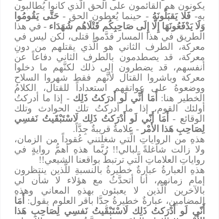
يكونون هم القائمون على الحق الَّذي كانوا يُطالبون
بهِ-
فَلا يَقبَلُونَهُ
- حينما يُعطون الحق -
حَتَّى يَقُومُوا
وَلَا يَدْفَعُونَهَا إِلَّا إِلَى صَاحِبِكُم قَتْلَاهُم شُهَدَاء
- في هذا
الطريق في هذا المسار قدَّموا قتلى، لكن ليس في
معركة، الطرف الثاني هو الَّذي يقتلهم من دونِ
معركة، قد يصطدمون بالطرف الثاني دفاعاً عن
أنفسهم، قد يضطرون إلى ذلك لكنَّهم ما دخلوا
معركة وباشروا القتال لأنَّهم فقط شهروا السلاح
ووضعوهُ على عواتقهم استعداداً للقتال، الكلامُ
الخطير هنا:
أَمَا أَنِّي لَو أَدرَكتُ ذَلِك
- إذا ما أدركتُ
أولئك القوم، إذا ما أدركتُ تلك الحوادث وتلك
الوقائع -
أَمَا أَنّي لَو أَدْرَكتُ ذَلِك لَاسْتَبْقَيتُ نَفسِي
لِصَاحِبِ هَذا الأَمْر
- علامةٌ قريبةٌ جِدَّاً.
هذهِ من الرواياتِ الَّتي شغلتني عُقوداً من الزمان،
ولا زالت شاغلةً لبالي!! رُبَّما هذهِ أهمُّ روايةٍ في
رواياتِ العلاماتِ الَّتي ترتبطُ بواقعنا الشيعي!!
هذهِ العبارةُ عبارةٌ خطيرةُ بالنسبةِ للَّذين ينتظرون
إمام زمانهم، أنا أتحدَّثُ مع هؤلاء لا شأن لي
بالآخرين الَّذين لا يعبئون بهذهِ المعاني وهذهِ
المضامين، عبارةٌ خطيرةُ جِدَّا باقر العلوم يقول:
أَمَا
أَنّي لَو أَدْرَكتُ ذَلِك لَاسْتَبْقَيتُ نَفسِي لِصَاحِبِ هَذا