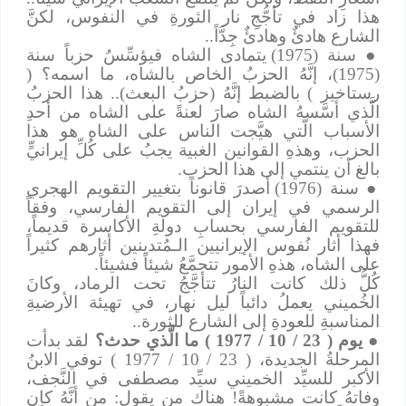
هذا زاد في تأجُّجِ نار الثورةِ في النفوس، لكنَّ
الشارع هادئٌ وهادئٌ جِدَّاً..
●
سنة (1975) يتمادى الشاه فيؤسِّسُ حزباً سنة
(1975)، إنَّهُ الحزبُ الخاص بالشاه، ما اسمه؟ (
رستاخيز ) بالضبط إنَّهُ (حزبُ البعث).. هذا الحزبُ
الَّذي أسَّسهُ الشاه صارَ لعنةً على الشاه من أحدِ
الأسباب الَّتي هيَّجت الناس على الشاه هو هذا
الحزب، وهذهِ القوانين الغبية يجبُ على كُلِّ إيرانيٍّ
بالغ أن ينتمي إلى هذا الحزب.
●
سنة (1976) أصدرَ قانوناً بتغيير التقويم الهجري
الرسمي في إيران إلى التقويم الفارسي، وفقاً
للتقويم الفارسي بحسابِ دولةِ الأكاسرة قديماً،
فهذا أثار نُفوس الإيرانيين الـمُتدينين أثارهم كثيراً
على الشاه، هذهِ الأمور تتجمَّعُ شيئاً فشيئاً.
كُلُّ ذلك كانت النارُ تتأجَّجُ تحت الرماد، وكانَ
الخُميني يعملُ دائباً ليل نهار، في تهيئة الأرضيةِ
المناسبةِ للعودةِ إلى الشارع للثورة..
●
يوم ( 23 / 10 / 1977 ) ما الَّذي حدث؟
لقد بدأت
المرحلةُ الجديدة، ( 23 / 10 / 1977 ) توفي الابنُ
الأكبر للسيِّد الخميني سيِّد مصطفى في النَّجف،
وفاتهُ كانت مشبوهةً! هناك من يقول: من أنَّهُ كان