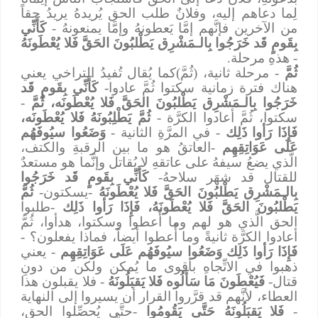
لِما دعاهم إليه، وفلانٌ طلب الحق يُريدهُ يريدُ حقاً
من الآخرين فإنَّهم إمَّا يَعطونهُ وإمَّا يمنعونهُ -
كَأَنِّي
بِقَومٍ قَد خَرَجُوا بِالـمَشْرِق يَطْلبُونَ الحَقَّ فَلا يُعْطَونَهُ
- هذهِ مرحلة.
ثُمَّ
- مرحلة ثانية، (ثُمَّ)كما يُقال تُفيدُ التراخي يعني
هناك فترة زمانية سكتوا ثُمَّ عادوا-
كَأَنِّي بِقَومٍ قَد
خَرَجُوا بِالـمَشْرِق يَطْلبُونَ الحَقَّ فَلا يُعْطَونَه، ثُمَّ
-
سكتوا، ثُمَّ أعادوا الكرَّة -
ثُمَّ يَطْلِبُونَهُ فَلا يُعْطَونَه،
فَإِذَا رَأوا ذَلِك
- في المرَّةِ الثانية -
وَضَعُوا سيُوفَهُم
عَلَى عَوَاتِقِهِم
-العاتقُ هو ما بين الرقبةِ والكتف،
الَّذي يضعُ سيفهُ على عاتقهِ لا يُقاتل وإنَّما هو مستعدٌ
للقتال قد شهَر سلاحهُ-
كَأَنِّي بِقَومٍ قَد خَرَجُوا
بِالـمَشْرِق يَطْلبُونَ الحَقَّ فَلا يُعْطَونَهُ
-يسكتون-
ثُمَّ
يَطْلبُونَ الحَقَّ فَلا يُعْطَونَهُ، فَإِذَا رَأوا ذَلِك
-طلبوا
الحق الَّذي هو لهم وما أُعطوا وسكتوا، هدأوا، ثُمَّ
أعادوا الكرَّة ثانيةً وما أُعطوا أيضاً، فماذا يفعلون؟ -
فَإِذَا رَأوا ذَلِك وَضَعُوا سيُوفَهُم عَلَى عَوَاتِقِهِم
- يعني
ذهبوا في الاتِّجاهِ بأقوى ما يُمكن ولكن من دونِ
قتال-
فَيُعْطَونَ مَا سَأَلُوه فَلا يَقبَلُونَهُ
- فلا يقبلون هذا
العطاء، لأنَّهم قد قرَّروا القرار أن يسيروا إلى النهاية
-
فَلا يَقبَلُونَهُ حَتَّى يَقُومُوا
-حتَّى يُحصِّلوا الحق،