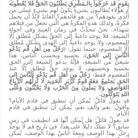
بِقَومٍ قَد خَرَجُوا بِالـمَشْرِق يَطْلبُونَ الحَقَّ فَلا يُعْطَونَه
)، هؤلاء يُطالبون بشيءٍ يكونُ لهم بشيءٍ عملي من
الَّذي يقودهم؟ من هو قائدهم؟ القائدُ لابُدَّ أن يحمل
فكرةً، ولذلك هذهِ الفكرةُ هي الَّتي تجعلُ من قتلاهم
شهداء.. نحنُ نتحدَّثُ في زمان الغيبةِ وفي أجواء
الشيعةِ، فلا يوجد داعيةٌ إلى الحقِّ بشكلٍ مُطلق إلَّا
المعصوم، ولا يوجد داعيةٌ إلى الهدى بشكلٍ مُطلق
إلَّا المعصوم، حينما نقول: (
رَجُلٌ مِن أهلِ قُم يَدْعُو
النَّاسَ إِلى الحَق
)، بحسبهِ وبحسب الناس، هذا
شيعيٌّ من الشيعةِ، فإنَّهُ يدعو الشيعة إلى الحق
بحسبهِ وبحسبهم، لا يوجد حقٌّ مُطلق إلَّا عند
المعصوم فقط-
رَجُلٌ مِن أهلِ قُم يَدْعُو النَّاسَ إِلى
الحَق
يَجتَمِعُ مَعَهُ قَومٌ كَزُبَرِ الحَدِيد
لَا تُزِلُّهُم الرِّياحُ
العَوَاصِف وَلا يَملُّونَ مِنَ الحَرْب وَلَا يَجْبُنُون
وَعَلَى
اللهِ يَتَوَكَّلُون.
قد يقولُ قائلٌ: يُمكن أن تنطبق في قادم الأيام؟
وأقولُ: نعم وألف نعم، يُمكن أن تنطبق في قادمِ
الأيام.
قد يقولُ قائلٌ: هل يُمكن أنَّها قد انطبقت في زمنٍ
سابق؟ لا نملكُ دليلاً على هذا، في تاريخ قم لا يوجد
رجلٌ بهذا الوصف ومعهُ أُناسٌ بهذا الوصف، يُمكن