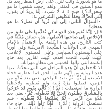
ما هو شعورك وأنت تنزلُ على أرض المطار بعد كُلِّ
هذهِ السنين في المنفى ولقد رجعت مُنتصراً ما هو
شعورك؟ ( هيـﭻ !! )، لا شيء.. إنَّهُ يريدُ أن يقول:
إنَّني أتحرَّكُ وفقاً لتكليفي الشرعي ..!!
▪
السؤالُ الثاني: إلى أين تُريدُ أن تصل؟ ما هو
هدفك؟
قال: (
إنَّنا نُقيم هذهِ الدولة كي نُقدِّمها على طبقٍ من
الإخلاص إلى صاحبها الأصلي)،
هذهِ حقائق مُثبَّتة في
كتب التاريخ، من هذهِ الكلمة بدأ الاهتمامُ بالإمام
المهدي في الولايات المتَّحِدة الأمريكية وفي أوربا
على المستوى السياسي وعلى المستوى الإعلامي
كُتِبت كُتب، أُنتجت أفلام، كُتِبت تقارير، بعد هذهِ
الكلمة الَّتي قالها الخميني في مطار مهراباد..
ألا تُلاحظون أنَّ هذهِ المراحل هي الَّتي تتحدَّثُ عنها
هذهِ الرواية من أنَّهم طلبوا الحق فما أُعطوه، فجاء
الاستعمال ثُمَّ، ثُمَّ تفيد التراخي يعني بعد مُدَّةٍ من
الزمن، فطلبوا مرَّةً ثانية ولم يُعطوه، ولاحظوا
الراوية ما استعملت ( ثُمَّ!! ):
كَأَنِّي بِقَومٍ قَد خَرَجُوا
بِالـمَشْرِق يَطْلبُونَ الحَقَّ فَلا يُعْطَونَه، ثُمَّ
- يعني بعد
مُدَّةٍ من الزَّمن -
ثُمَّ يَطْلِبُونَهُ فَلا يُعْطَونَه
- فلم
تستعمل الرواية ( ثُمَّ ) -
فَإِذَا رَأوا ذَلِك
- هذهِ فاء
تفريعية، فتفرَّع على أنَّهم حينما طلبوا وما أُعطوا-