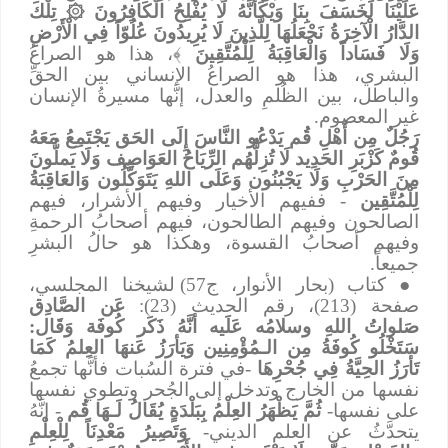
عَلَيْنَا لَخَسَفَ بِنَا وَيْكَأَنَّهُ لَا يُفْلِحُ الْكَافِرُونَ
۞
تِلْكَ
الدَّارُ الْآخِرَةُ نَجْعَلُهَا لِلَّذِينَ لَا يُرِيدُونَ عُلُوّاً فِي الْأَرْضِ
وَلَا فَسَاداً وَالْعَاقِبَةُ لِلْمُتَّقِينَ
﴾، هذا هو الصراعُ
البشري، هذا هو الصراعُ الإنساني بين الحقِّ
والباطل، بين الظُلمِ والعدل، إنَّها مسيرةُ الإنسان
غير المعصوم.
رَجُلٌ مِن أَهْلِ قُم يَدْعُو النَّاسَ إِلَى الحَق يَجْتَمِعُ مَعَهُ
قُومٌ كَزْبَرِ الحَدِيد لَا تُزِلُّهُم الرِّيَاحُ العَوَاصِف وَلَا يَملُّونَ
مِنَ الحَرْبِ وَلَا يَجْبُنُون وَعَلَى اللهِ يَتَوَكَّلُون وَالعَاقِبَةُ
لِلْمُتَّقِين
- ففيهم الأخيار وفيهم الأشرار، فيهم
الصالحون وفيهم الطالحون، فيهم أصحابُ الرحمةِ
وفيهم أصحابُ القسوة، وهكذا هو حالُ البشرِ
جميعاً.
●
كتاب (بحار الأنوار، ج57) لشيخنا المجلسي،
صفحة (213)، رقم الحديث (23):
عَن الصَّادِق
صَلواتُ اللهِ وسلامُه عَلَيه أنَّهُ ذَكَر كُوفَة وَقَال:
سَتَخْلُو كُوفَةُ مِن الـمُؤْمِنِين وَيَأرَزُ عَنهَا العِلمُ كَمَا
تَأرَزُ الحِيَّةُ فِي جُحْرِهَا
-في فترة السُبات فأنَّها تجمعُ
نفسها من الخارج وتدخل إلى الجُحر وتطوي نفسها
على نفسها-
ثُمَّ يَظْهَرُ العِلْمُ بِبَلْدَةٍ يُقَالُ لَـهَا قُم
- إنَّهُ
يتحدَّثُ عن العلم الديني-
وَتَصِيرُ مَعْدِنَاً لِلْعِلْمِ