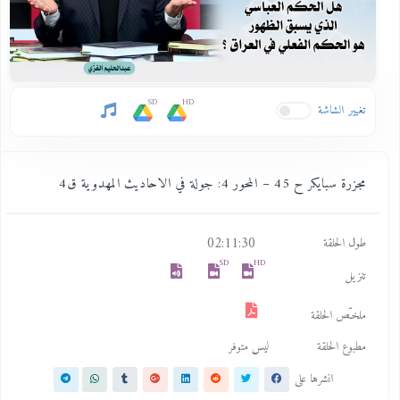
SD
HD
تغيير الشاشة
مجزرة سبايكر ح 45 – المحور 4: جولة في الاحاديث المهدوية ق4
02:11:30
طول الحلقة
SD
HD
تنزيل
ملخـّص الحلقة
مطبوع الحلقة
ليس متوفر
انشرها على