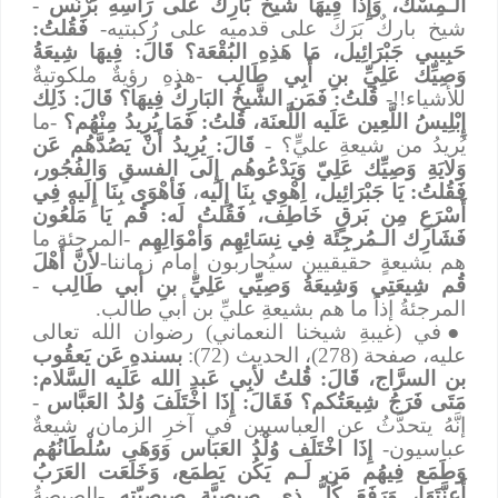
الـمِسْك، وَإِذَا فِيهَا شَيخٌ بَارِكٌ عَلَى رَأسِهِ بُرْنُس
-
شيخ باركٌ بَرَكَ على قدميه على رُكبتيه-
فَقُلتُ:
حَبِيبي جَبْرَائِيل، مَا هَذِهِ البُقْعَة؟ قَالَ: فِيهَا شِيعَةُ
وَصِيِّك عَلِيِّ بنِ أَبِي طَالِب
-هذهِ رؤيةٌ ملكوتيةٌ
للأشياء!!-
قُلتُ: فَمَن الشَّيخُ البَارِكُ فِيهَا؟ قَالَ: ذَلِك
إِبْلِيسُ اللَّعِين عَلَيه اللَّعنَة، قُلتُ: فَمَا يُرِيدُ مِنْهُم؟
-ما
يُريدُ من شيعةِ عليٍّ؟ -
قَالَ: يُرِيدُ أَنْ يَصُدَّهُم عَن
وَلايَةِ وَصِيِّك عَلِيّ وَيَدْعُوهُم إِلَى الفسقِ وَالفُجُور،
فَقُلتُ: يَا جَبْرَائِيل، اِهْوِي بِنَا إِلَيه
،
فَأهْوَى بِنَا إِلَيه فِي
أَسْرَعِ مِن بَرقٍ خَاطِف، فَقُلتُ لَه: قُم يَا مَلْعُون
فَشَارِك الـمُرجِئَة فِي نِسَائِهِم وَأمْوَالِهِم
-المرجئة ما
هم بشيعةٍ حقيقيين سيُحاربون إمام زماننا-
لأنَّ أَهْلَ
قُم شِيعَتِي وَشِيعَةُ وَصِيِّي عَلِيِّ بنِ أبي طَالِب
-
المرجئةُ إذاً ما هم بشيعةِ عليِّ بن أبي طالب.
●
في (غيبةِ شيخنا النعماني) رضوان الله تعالى
عليه، صفحة (278)، الحديث (72):
بسندهِ
عَن يَعقُوب
بن السرَّاج، قَالَ: قُلتُ لأبِي عَبدِ الله عَلَيه السَّلام:
مَتَى فَرَجُ شِيعَتُكم؟ فَقَالَ: إِذَا اخْتَلَفَ وُلدُ العَبَّاس
-
إنَّهُ يتحدَّثُ عن العباسيين في آخرِ الزمان، شيعةٌ
عباسيون-
إِذَا اخْتَلَف وُلْدُ العَبَاس وَوَهَى سُلْطَانُهُم
وَطَمَع فِيهُم مَن لَـم يَكُن يَطمَع، وَخَلَعَت العَرَبُ
أَعِنَّتَهَا، وَرَفَعَ كُلُّ ذِي صِيصِيَّةٍ صِيصِيّته
-الصيصةُ