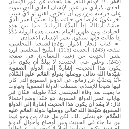
الأَمْر
..!! الإمام الباقر هنا يتحدَّثُ عن عمر الإنسان
العادي، مُرادي من عمر الإنسان العادي الَّذي يموت
على فراشهِ من دونِ أن يتعرَّض لقتلٍ أو لأيِّ سببٍ
آخر يكونُ عارضاً في حياته، وإنَّما يعيشُ العمر الَّذي
يعيشهُ أمثالهُ
،
إذاً المدَّةُ الزمانيةُ فيما بين هذهِ
الحوادث وبينَ ظهور الإمام بحسبِ هذهِ الرواية مُدَّةٌ
إذا طالت فإنَّها ستكون بعمر الإنسان الاعتيادي.
●
كتاب (بحار الأنوار ،ج52) لشيخنا المجلسي،
صفحة (243)، الحديث (116)، الشَّيخ المجلسي أورد
نفس الحديث عن (غيبة النعماني)، في صفحة
(243)، وعلَّق على الحديث:
لا يبعُدُ أن يكون
-أن
يكون هذا الحديث-
إشارةً إلى الدولةِ الصفوية
شيَّدها الله تعالى ووصلها بدولةِ القائم عليه السَّلام
-إنَّهُ يتحدَّثُ عن زمانهِ، عن الدولةِ الصفويةِ الَّتي كان
فيها شيخاً للإسلام، سقطت الدولةُ الصفويةُ وتهاوت
ما بقيت بعد وفاة المجلسي مُدَّةً طويلة، فكان في
نهاياتِ عصر الدولةِ الصفوية، هو هكذا وضع احتمالاً
قال:
لا يبعُد أن يكون هذا الحديث إشارةً إلى الدولةِ
الصفويةِ شيَّدها الله تعالى ووصلها بدولة القائمِ عليه
السَّلام
-هو يتمنَّى ذلك، لكن هل هناك من وجهٍ فيما
بين ما جاء في الحديث وبين أوضاعِ وأحوالِ الدولةِ
الصفوية وكيف نشأت! أصلاً لا يُوجد شيء مُطلقاً