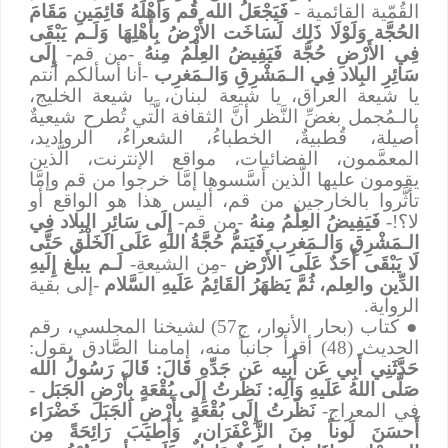
القُمّية القائمية -
فَيَجْعَلُ الله قُم وَأَهْلَهُ قَائِمَينِ مَقَامَ
الحُجَّة وَلَوْلَا ذَلِك لَسَاخَت الأَرْضُ بِأَهْلِهَا وَلَـم يَبْقَى
فِي الأَرْضِ حُجَّة فَيَفِيضُ العِلْمُ مِنهُ
-من قم-
إِلَى
سَائِرِ البِلاد فِي الـمَشْرِقِ وَالـمَغرِب
-أنا أسألكم أنتم
يا شيعة العراق، يا شيعة لبنان، يا شيعة الخليج،
بالـمُجمل بغضِّ النَّظر أنَّ الثقافة الَّتي تُطرح شيعيةٌ
أصيلة، قُطبيةٌ، الخطباءُ، الشعراءُ، الرواديد،
المعمَّمون، الفضائيات، مواقع الإنترنت، الَّذين
يقومون عليها الَّذين أسَّسوها إمَّا خرجوا من قم وإمَّا
تأثَّروا بالخارجين من قم، أليس هذا هو الواقع أو
لا؟!-
فَيَفِيضُ العِلْمُ مِنهُ
-من قم-
إِلَى سَائِرِ البِلاد فِي
الـمَشْرِقِ وَالـمَغرِب
فَيَتمُّ حُجَّةُ اللهِ عَلَى الخَلْق حَتَّى
لَا يَبْقَى أَحَدٌ عَلَى الأَرْض
-مِن الشيعةِ-
لَـم يبلُغ إِلَيهِ
الدِّين والعِلم، ثُمَّ يَظهَرُ القَائِمُ عَلَيهِ السَّلام
-إلى بقية
الرواية.
●
كتاب (بحار الأنوار، ج57) لشيخنا المجلسي، رقم
الحديث (48) أقرأ جانباً منه، إمامنا الصَّادق يقول:
حَدَّثَنِي أَبِي عَن أَبِيه عَن جَدِّهِ
قَالَ: قَالَ رَسُولُ الله
صَلَّى اللهُ عَلَيهِ وَآلِه: نَظَرتُ إِلَى بُقْعَةٍ بِأَرْضِ الجَبَل
-
في المعراج-
نَظَرتُ إِلَى بُقْعَةٍ بِأَرْضِ الجَبَل
خَضْرَاء
أَحسَنَ لَوناً مِنَ الزَّعْفَرَان، وَأطيَبَ رَائِحَةً مِن