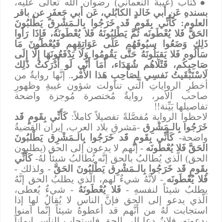
●
كتاب (غيبةُ النعماني) رضوان الله تعالى عليه،
بسندهِ عَن أبي خَالدٍ الكابُلي، عَن أبي جَعفَرٍ عن باقر
العلوم:
كَأَنِّي بِقَومٍ قَد خَرَجُوا بِالـمَشْرِق يَطْلبُونَ
الحَقَّ فَلا يُعْطَونَه ثُمَّ يَطْلِبُونَهُ فَلا يُعْطَونَهُ، فَإِذَا رَأوا
ذَلِك وَضَعُوا سيُوفَهُم عَلَى عَوَاتِقِهِم فَيُعْطَونَ مَا
سَأَلُوه فَلا يَقبَلُونَهُ حَتَّى يَقُومُوا وَلَا يَدْفَعُونَهَا إِلَّا إِلَى
صَاحِبِكُم، قَتْلَاهُم شُهَدَاء، أَمَا أَنّي لَو أَدْرَكتُ ذَلِك
لَاسْتَبْقَيتُ نَفسِي لِصَاحِبِ هَذا الأَمْر.
. إنَّها روايةٌ من
أخطرِ الرواياتِ الَّتي تناولت شؤون غيبةِ وظهورِ
صاحب الأمر، روايةٌ مُختصرة مُوجزة واضحة
تفاصيلها بَيِّنة!!
لاحظوا الرواية مُفصَّلةً تفصيلاً كاملاً:
كَأَنِّي بِقَومٍ قَد
خَرَجُوا بِالـمَشْرِق
-مَشرقِ بلاد العرب، إيران القضيةُ
واضحة-
كَأَنِّي بِقَومٍ قَد خَرَجُوا بِالـمَشْرِق يَطْلبُونَ
الحَقَّ فَلا يُعْطَونَه
- إنَّهم لا يدعون إلى الحق (يطلبون
الحق) الَّذي يُطالبُ بالحق إنَّه يُطالبُ شيئاً لهُ-
كَأَنِّي
بِقَومٍ قَد خَرَجُوا بِالـمَشْرِق يَطْلبُونَ الحَقَّ
- ولذلك -
فَلا يُعْطَونَه
- لأنَّهُ شيءٌ لهم، الَّذي يطلبُ الحق إنَّهُ
يطلبُ شيئاً لنفسهِ -
فَلا يُعْطَونَهُ
- شيءٌ يُعطى،
الَّذي يدعو إلى الحق فإنَّ الناس لا يُقالُ لها إذا
استجابت لهُ من أنَّهم قد أعطوهُ شيئاً إنَّما آمنوا
بدعوتهِ، فلانٌ دعا إلى الحق فاستجاب الناس إيماناً