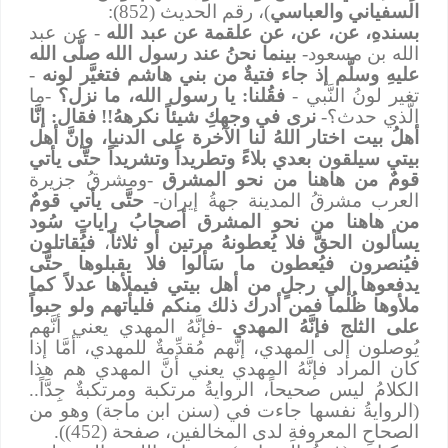
السفياني والعباسي
)، رقم الحديث (852):
بسندهِ، عن، عن، عن علقمة عن عبد الله
- عن عبد
الله بن مسعود-
بينما نحنُ عند رسول الله صلَّى الله
عليهِ وسلَّم إذ جاء فتيةٌ من بني هاشم فتغيَّر لونه
-
تغير لونُ النَّبي -
فقُلنا: يا رسول الله، ما نزل؟
-ما
الَّذي حدث؟-
نرى في وجهكِ شيئاً نكرههُ!! فقال: إنَّا
أهلُ بيت اختار اللهُ لنا الآخرة على الدنيا، وإنَّ أهل
بيتي سيلقون بعدي بلاءً وتطريداً وتشريداً حتَّى يأتي
قومٌ من هاهنا من نحو المشرق
-ومشرقُ جزيرة
العرب مشرقُ المدينة جهةُ إيران-
حتَّى يأتي قومٌ
من هاهنا من نحو المشرق أصحابُ راياتٍ سُود
يسألون الحقَّ فلا يُعطونهُ مرتين أو ثلاثاً
،
فيُقاتلون
فيُنصرون فيُعطون ما سَألوا فلا يقبلوها حتَّى
يدفعوها إلى رجلٍ من أهل بيتي فيملأها عدلاً كما
ملأوها ظُلماً فمن أدرك ذلك منكم فليأتهم ولو حبواً
على الثلج فإنَّهُ المهدي
-فإنَّهُ المهدي يعني أنَّهم
يُوصلون إلى المهدي، إنَّهم مُقدِّمةٌ للمهدي، أمَّا إذا
كان المراد فإنَّهُ المهدي يعني أنَّ المهدي هم هذا
الكلامُ ليس صحيحاً، الروايةُ مرتكبة ومرتكبةٌ جِدَّاً..
(الروايةُ نفسها جاءت في (سنن ابن ماجة) وهو من
الصحاحِ المعروفةِ لدى المخالفين، صفحة (452)).