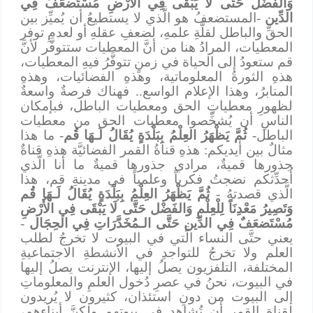
وَالفَضْل حَتَّى لَا يَبْقَى فِي الأَرْضِ مُسْتَضعَفٌ فِي
الدِّين
-المستضعفُ هو الَّذي لا يستطيعُ أن يُميِّز بين
الحقِّ والباطل لقلَّةِ علمهِ، لضعفِ عقلهِ أو لعدمِ توفر
المعطيات، المرادُ هنا من أنَّ المعطيات ستتوفَّر لأنَّ
قم ستعودُ إلى الحياة في زمنٍ تتوفَّرُ فيهِ المعطيات،
هذهِ الثورةُ المعلوماتية، وهذهِ الفضائيات، وهذهِ
المنابرُ، وهذا الإعلام الواسع.. فهناك فرصةٌ واسعةٌ
لظهورِ معطياتِ الحق ومعطيات الباطل، فبإمكان
الناسِ أن يُشخِّصوا معطيات الحق من معطيات
الباطل-
ثُمَّ يَظْهَرُ العِلْمُ بِبَلْدَةٍ يُقَالُ لَـهَا قُم
- ما هذا
مثالٌ بين أيديكم: هذهِ قناةُ القمر الفضائيَّة هذهِ قناةٌ
جذورها قميةٌ، مرادي جذورها قميةٌ ما أنا الَّذي
أُحدِّثكم نضجتُ فكرياً وعلمياً في مدينةِ قم، هذا
الَّذي قصدتهُ -
ثُمَّ يَظْهَرُ العِلْمُ بِبَلْدَةٍ يُقَالُ لَـهَا قُم
وَتَصِيرُ مَعْدِنَاً لِلْعِلْمِ وَالفَضْل حَتَّى لَا يَبْقَى فِي الأَرْضِ
مُسْتَضعَفٌ فِي الدِّين
حَتَّى الـمُخَدَّرَاتِ فِي الحِجَال
-
يعني حتَّى النساء الَّتي في البيوت لا تخرجُ لطلب
العلم ولا تخرجُ للتواجدِ في الأنشطةِ الاجتماعيةِ
المختلفة، التلفزيون يصلُ إليها، الإنترنت يصلُ إليها
في البيوت، نحنُ في عصرِ دُخول العلمِ والمعلوماتِ
إلى البيوت من دونِ استئذان، كثيرون لا يُريدون
لقناة القمر أن تُشاهد في بيوتهم ولكنَّ أبناءهم،