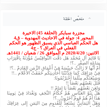
ملخـّص الحلقة
مجزرة سبايكر (الحلقة 45) الاخيرة
المحور 4: جولة في الاحاديث المهدوية – ق4
هل الحكم العباسي الذي يسبق الظهور هو الحكم
الفعلي في العراق ؟ - ج4
الاثنين: 2020/4/20 م الموافق 26 / شعبان / 1441هـ
يَا قَائِمَ آلِ مُحَمَّد هَل دَقَّت النَّواقِيْسُ مُؤْذِنَةً بِاقْتِرَابِ
سَاعَةِ الصِفْر ..؟!
أَمْ أَنَّها لا زَالَتْ حَبِيْسَةً فِيْ أَعْمَاقِ الزَّمَنِ القَادِمْ ..؟!
فِيْ عِرَاقِكَ كَمَا حَدَّثَتْنَا أَحَادِيثِكُم خَفَقَتْ الأَعْلام ..!!
وَشِيْعَتَكُم مِثْلَمَا أَخْبَرْتُمُونَا:
قَتَلَ بَعْضُهُم بَعْضَاً !!
وَلعَنَ بَعْضُهُم بَعْضَاً يَا إِمَامْ !!
هَلْ بَنُوْ العَبَّاسِ هُمْ حُكَّامُ النَّجَفِ وَبَغْدَادَ فِيْ يَومِنَا
هَذَا أَمْ هُمْ قَومٌ آخَرُونْ ..؟!
وَهَلْ اليَمَانِيُّ يَسْتَعِدُّ لِلْقُدومِ مِنَ اليَمَنِ إِلى عِرَاقِكَ