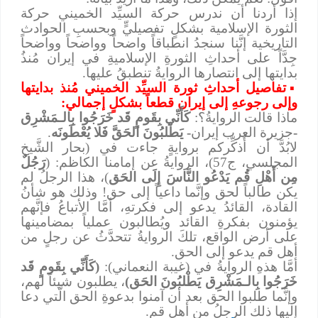
إذا أردنا أن ندرس حركة السيِّد الخميني حركة
الثورة الإسلامية بشكلٍ تفصيليٍّ وبحسبِ الحوادث
التاريخية إنَّنا سنجدُ انطباقاً واضحاً وواضحاً وواضحاً
جِدَّاً على أحداثِ الثورةِ الإسلاميةِ في إيران مُنذُ
بدايتها إلى انتصارها الروايةُ تنطبقُ عليها.
▪
تفاصيل أحداثِ ثورة السيِّد الخميني مُنذ بدايتها
وإلى رجوعهِ إلى إيران قطعاً بشكلٍ إجمالي:
ماذا قالت الروايةُ؟:
كَأَنِّي بِقَومٍ قَد خَرَجُوا بِالـمَشْرِق
-
جزيرة العرب إيران
- يَطْلبُونَ الحَقَّ فَلا يُعْطَونَه
.
لابُدَّ أن أُذكِّركم بروايةٍ جاءت في (بحار الشَّيخ
المجلسي، ج57)، الروايةُ عن إمامنا الكاظم: (
رَجُلٌ
مِن أَهْلِ قُم يَدْعُو النَّاسَ إِلَى الحَق
)، هذا الرجلُ لم
يكن طالباً لحق وإنَّما داعياً إلى حق! وذلك هو شأنُ
القادة، القائدُ يدعو إلى فكرتهِ، أمَّا الأتباعُ فإنَّهم
يؤمنون بفكرةِ القائد ويُطالبون عملياً بمضامينها
على أرض الواقع، تلكَ الروايةُ تتحدَّثُ عن رجلٍ من
أهل قم يدعو إلى الحق.
أمَّا هذهِ الروايةُ في (غيبة النعماني):
(كَأَنِّي بِقَومٍ قَد
خَرَجُوا بِالـمَشْرِق يَطْلبُونَ الحَق)
، يطلبون شيئاً لهم،
وإنَّما طلبوا الحق بعد أن آمنوا بدعوةِ الحق الَّتي دعا
إليها ذلك الرجلُ من أهلِ قم.