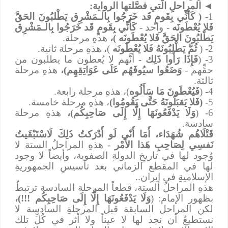
◄
المراحلِ الَّتي فصَّلتها الرواية:
1-
( كَأَنِّي بِقَومٍ قَد خَرَجُوا بِالـمَشْرِق يَطْلبُونَ الحَقَّ
فَلا يُعْطَونَه
- واحد -
كَأَنِّي بِقَومٍ قَد خَرَجُوا بِالـمَشْرِق
يَطْلبُونَ الحَقَّ فَلا يُعْطَونَه )،
هذهِ مرحلة.
2- (
ثُمَّ يَطْلِبُونَهُ فَلا يُعْطَونَه
)، هذهِ مرحلة ثانية.
3- (
فَإِذَا رَأوا ذَلِك
- أنَّهم لا يُعطون ما يطلبون من
حقِّهم -
وَضَعُوا سيُوفَهُم عَلَى عَوَاتِقِهِم)،
هذهِ مرحلة
ثالثة.
4- (
فَيُعْطَونَ مَا سَأَلُوه
)، هذهِ مرحلة رابعة.
5-
(فَلا يَقبَلُونَهُ حَتَّى يَقُومُوا)
، هذهِ مرحلة خامسة.
6- (
وَلَا يَدْفَعُونَهَا إِلَّا إِلَى صَاحِبِكُم)،
هذهِ مرحلة
سادسة.
قَتْلَاهُم شُهَدَاء، أَمَا أَنّي لَو أَدْرَكتُ ذَلِكَ لَاسْتَبْقَيتُ
نَفسِي لِصَاحِبِ هَذا الأَمْر
- هذهِ المراحلُ الستة لا
وُجود لها في تاريخِ الدولةِ الصفوية، وأيضاً لا وجود
لها في المقطع الزماني بعد تأسيسِ الجمهوريةِ
الإسلاميةِ في إيران..
هذهِ المراحلُ الستة، قطعاً المرحلة السادسة ترتبطُ
بظهور الإمام: (
وَلَا يَدْفَعُونَهَا إِلَّا إِلَى صَاحِبِكُم !!!)،
لكن المراحل السابقة قبل المرحلةِ السادسة لا
نستطيعُ أن نجد لها لا عيناً ولا أثر في كُلِّ تلك