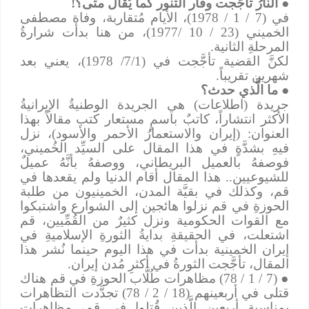
●
النَّارُ تأجَّجت وفار التنور كما يُقال متى؟!
في (7 / 1 / 1978)، الأيام مُتقاربة، وفاة مصطفى
الخميني (23 / 10 /1977)، من هنا بدأت شرارةُ
المرحلةِ الثانية.
لكنَّ القضية تأجَّجت في (7/1/ 1978)، يعني بعد
شهرين تقريباً.
●
ما الَّذي حدث؟
جريدة (اطلاعات) هي الجريدة
الوطنيةُ الإيرانيةُ
الأكثر انتشاراً، كاتبٌ باسمٍ مستعار كتب مقالاً بهذا
العنوان: (إيران والاستعمارُ الأحمر والأسود)، نزل
فيهِ بشدَّةٍ في هذا المقال على السيِّد الخُميني،
فوصفهُ بالعميل البريطاني، ووصفهُ بأنَّهُ عميلٌ
للشيوعيين.. هذا المقال أقام الدنيا ولم يقعدها في
قم، وكذلك في بقيَّة المدن، الخمينيون من طلبة
الحوزةِ في قم نزلوا هائجين إلى الشوارع واشتبكوا
مع القوات الحكومية ونزل كثيرٌ من القُمِّيين، قم
اشتعلت، في الحقيقةِ بدايةُ الثورةِ الإسلاميةِ في
إيران الخمينية بدأت في هذا اليوم حينما نُشر هذا
المقال، تأجَّجت الثورةُ في أكثرِ مُدن إيران.
●
(7 / 1 / 78) مظاهرات طُلَّاب الحوزةِ في قم هناك
قتلى في أربعينهم (18 / 2 / 78) تجدَّدت التظاهرات
بمناسبة أربعين الَّذين قُتلوا في قم، مظاهرات