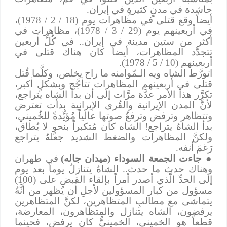
حاشدة في مدنٍ كثيرةٍ في إيران.
أيضاً وقع قتلى في مظاهرات يوم (18 / 2 / 1978)،
في أربعينهم يوم (29 / 3 / 1978)، مظاهرات في
أكثر من ستين مدينة في إيران.. في كُلِّ أربعين
تتجدَّد المظاهرات، أيضاً كان هناك قتلى في
أربعينهم (10 / 5 / 1978).
اتورَّط الشاه ويه الـمّوامنه ما راح يخلص، وكلَّما قُتل
قتلى في أربعينهم المظاهرات تتأجَّج وبشكلٍ أكبر،
تكرَّر هذا الأمر عدَّة مرَّات إلى أن بدأ الشاه يتراجع،
لأنَّ المدن الإيرانية والقُرى الإيرانية بدأت تعترض
وتتظاهر وترفض وترفعُ صوتها عالياً مُؤيِّدةً للخُميني،
بدأ الشاهُ يتراجع! الشاه كان مُتكبراً بنحوٍ لا يُطاق،
ولكنَّ المظاهرات والضغط الشديد جعلهُ يتراجع
رَغمَ أنفه.
●
جاءت
الجمعة السوداء (ميدان جاله)
في طهران
وهناك حدث ما حدث.. الشاهُ يتنازلُ يوماً بعد يوم
إلى الحدِّ الَّذي أصدر أمراً بإلقاء القبض على (100)
مسؤول من كبار المسؤولين لأجلِ أن يُظهر من أنَّهُ
يتماشى مع مطالبِ المتظاهرين، لكنَّ المتظاهرين
يرفضون، الشاه يتنازل والمتظاهرون، المعارضة،
قطعاً هو الخميني، الخمينيُّ كان يرفض، فحينما