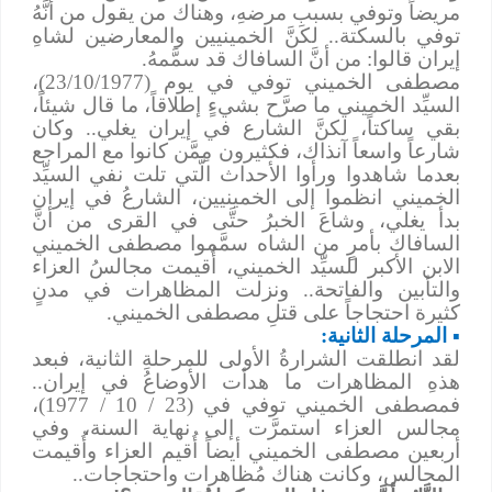
مريضاً وتوفي بسببِ مرضهِ، وهناك من يقول من أنَّهُ
توفي بالسكتة.. لكنَّ الخمينيين والمعارضين لشاهِ
إيران قالوا: من أنَّ السافاك قد سمَّمهُ.
مصطفى الخميني توفي في يوم (23/10/1977)،
السيِّد الخميني ما صرَّح بشيءٍ إطلاقاً، ما قال شيئاً،
بقي ساكتاً، لكنَّ الشارع في إيران يغلي.. وكان
شارعاً واسعاً آنذاك، فكثيرون مِمَّن كانوا مع المراجع
بعدما شاهدوا ورأوا الأحداث الَّتي تلت نفي السيِّد
الخميني انظموا إلى الخمينيين، الشارعُ في إيران
بدأ يغلي، وشاعَ الخبرُ حتَّى في القرى من أنَّ
السافاك بأمرٍ من الشاه سمَّموا مصطفى الخميني
الابن الأكبر للسيِّد الخميني، أُقيمت مجالسُ العزاء
والتأبين والفاتحة.. ونزلت المظاهرات في مدنٍ
كثيرة احتجاجاً على قتلِ مصطفى الخميني.
▪
المرحلة الثانية:
لقد انطلقت الشرارةُ الأولى للمرحلةِ الثانية، فبعد
هذهِ المظاهرات ما هدأت الأوضاعُ في إيران..
فمصطفى الخميني توفي في (23 / 10 / 1977)،
مجالس العزاء استمرَّت إلى نهاية السنة، وفي
أربعين مصطفى الخميني أيضاً أُقيم العزاء وأُقيمت
المجالس، وكانت هناك مُظاهرات واحتجاجات..