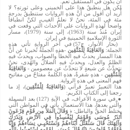
أن يكون في المستقبل نعم.
لكن هل ينطبقُ هذا على الخميني وعلى ثورتهِ؟ لا
أُريد أن أقول من أنَّ هذهِ الروايات ستنطبقُ بدرجة
مئة في المئة، نحنُ لا نعلمُ الغيب، لكنَّ انطباقاً
واضحاً لهذهِ الروايات على الأحداث الَّتي وقعت في
إيران مُنذُ سنة (1963)، إلى سنة (1979)، مسار
الثورةِ الإسلاميةِ الخمينيةِ في إيران.
(بحار الأنوار، ج57) في آخر الروايةِ تأتي هذهِ
الجملة:
وَالعَاقِبَةُ لِلْمُتَّقِين
-هذهِ الجملةُ تُخبرنا عن أنَّ
هذا المسار يحدثُ فيهِ الخطأُ والصواب، ويحدثُ فيهِ
الظلمُ والعدل، ويحدثُ فيهِ الضلالُ والهُدى، نحنُ
نتحدَّثُ عن شيعةٍ لا نتحدَّثُ عن معصومين -
وَالعَاقِبَةُ
لِلْمُتَّقِين
- هذهِ شفرةٌ، هذهِ الكلمةُ مفتاحٌ من مفاتيحِ
فهم المعنى في هذهِ الرواية.
هذا التعبيرُ تعبيرٌ قرآني (
وَالعَاقِبَةُ لِلْمُتَّقِين
)، إذ ما
رجعنا إلى الكتاب الكريم:
●
في سورة الأعراف، في الآيةِ (127) بعد البسملة
والَّتي بعدها، هذا الاستعمال يأتي في المواطن الَّتي
يختلطُ الحقُّ والباطل: ﴿
وَقَالَ الْمَلأُ مِن قَوْمِ فِرْعَونَ
أَتَذَرُ مُوسَى وَقَوْمَهُ لِيُفْسِدُواْ فِي الأَرْضِ وَيَذَرَكَ
وَآلِهَتَكَ قَالَ سَنُقَتِّلُ أَبْنَاءهُمْ وَنَسْتَحْيِـي نِسَاءهُمْ وَإِنَّا
فَوْقَهُمْ قَاهِرُونَ
۞
قَالَ مُوسَى لِقَوْمِهِ اسْتَعِينُوا بِاللّهِ