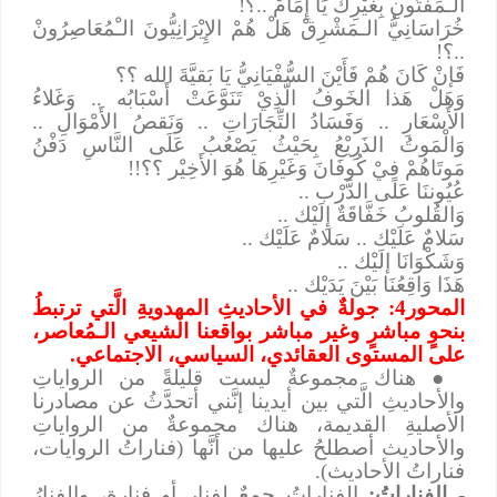
الـْمَفتُونِ بِغَيْرِكَ يَا إِمَامْ ..؟!
خُرَاسَانِيُّ الـمَشْرِقْ هَلْ هُمْ الإِيْرَانِيُّونَ الـْمُعَاصِرُونْ
..؟!
فَإنْ كَانَ هُمْ فَأَيْنَ السُّفْيَانِيُّ يَا بَقيَّةَ الله ؟؟
وَهَلْ هَذا الخَوفُ الَّذِيْ تَنَوَّعَتْ أَسْبَابُه .. وَغَلاءُ
الأَسْعَارِ .. وَفَسَادُ التِّجَارَاتِ .. وَنَقصُ الأَمْوَالِ ..
وَالْمَوتُ الذَرِيْعُ بِحَيْثُ يَصْعُبُ عَلَى النَّاسِ دَفْنُ
مَوتَاهُمْ فِيْ كُوفَانَ وَغَيْرِهَا هُوَ الأَخِيْر ؟؟!!
عُيُوننَا عَلَى الدَّرْب ..
وَالقُلوبُ خَفَّاقَةٌ إِلَيْك ..
سَلامٌ عَلَيْك .. سَلامٌ عَلَيْك ..
وَشَكْوَانَا إلَيْك ..
هَذَا وَاقِعُنَا بَيْنَ يَدَيْك ..
المحور4:
جولةٌ في الأحاديثِ المهدويةِ الَّتي ترتبطُ
بنحوٍ مباشرٍ وغير مباشر بواقعنا الشيعي الـمُعاصر،
على المستوى العقائدي، السياسي، الاجتماعي.
●
هناك مجموعةٌ ليست قليلةً من الرواياتِ
والأحاديثِ الَّتي بين أيدينا إنَّني أتحدَّثُ عن مصادرنا
الأصليةِ القديمة، هناك مجموعةٌ من الرواياتِ
والأحاديث أصطلحُ عليها من أنَّها (فناراتُ الروايات
،
فناراتُ الأحاديث).
- الفناراتُ:
الفناراتُ جمعٌ لفنار أو فنارة، والفنارُ