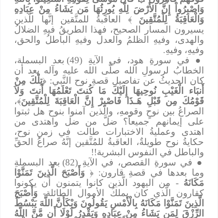
وَاصْبِرُواْ إِنَّ الأَرْضَ لِلّهِ يُورِثُهَا مَن يَشَاءُ مِنْ عِبَادِهِ
وَالْعَاقِبَةُ لِلْمُتَّقِينَ
﴾ العاقبةُ للمتَّقين إنَّها للَّذين
يسيرون المسار الصحيح، فهذا الطريقُ فيهِ الضلالُ
والهدى، وفيهِ الظلمُ والعدل وفيهِ الباطلُ والحق،
وفيهِ، وفيهِ.
●
في سورةِ هود، في الآيةِ (49) بعد البسملة،
الخطابُ لرسولِ الله صلَّى الله عليه وآله بعد أن
كان الحديثُ عن تفاصيلِ قصةِ نوح النَّبي: ﴿
تِلْكَ مِنْ
أَنبَاء الْغَيْبِ نُوحِيهَا إِلَيْكَ مَا كُنتَ تَعْلَمُهَا أَنتَ وَلاَ
قَوْمُكَ مِن قَبْلِ هَـذَا فَاصْبِرْ إِنَّ الْعَاقِبَةَ لِلْمُتَّقِينَ
﴾،
الصراعُ بين نوحٍ وقومهِ، والَّذين آمنوا بنوح هل ثبتوا
على إيمانهم جميعاً؟ ضلَّ من ضل واهتدى من
اهتدى وعمليةُ الاختبارات طالت في زمنِ نوح،
حكايةُ نوح طويلةٌ، العاقبةُ للمُتَّقين إنَّهُ صراعُ الحقِّ
والباطل في النفوس البشرية!!
●
في سورةِ القصص، في الآيةِ (82) بعد البسملةِ
وما بعدها في قصةِ قارون: ﴿
وَأَصْبَحَ الَّذِينَ تَمَنَّوْا
مَكَانَهُ
- من اليهود الَّذين كانوا يتمنون أن يكونوا
كقارون الَّذي كان يملكُ الأموال الطائلة-
وَأَصْبَحَ
الَّذِينَ تَمَنَّوْا مَكَانَهُ بِالْأَمْسِ يَقُولُونَ وَيْكَأَنَّ اللَّهَ يَبْسُطُ
الرِّزْقَ لِمَن يَشَاءُ مِنْ عِبَادِهِ وَيَقْدِرُ لَوْلَا أَن مَّنَّ اللَّهُ