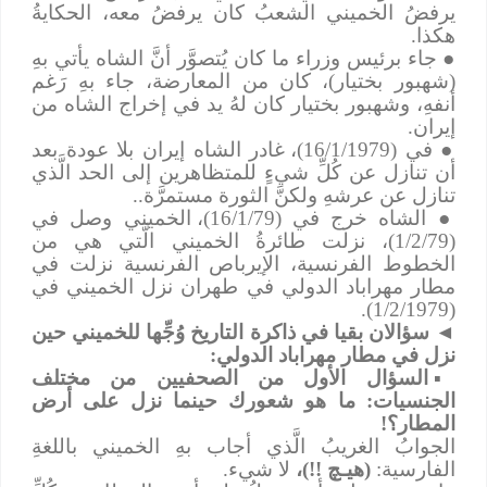
يرفضُ الخميني الشعبُ كان يرفضُ معه، الحكايةُ
هكذا.
●
جاء برئيس وزراء ما كان يُتصوَّر أنَّ الشاه يأتي بهِ
(شهبور بختيار)، كان من المعارضة، جاء بهِ رَغم
أنفهِ، وشهبور بختيار كان لهُ يد في إخراج الشاه من
إيران.
●
في (16/1/1979)، غادر الشاه إيران بلا عودة بعد
أن تنازل عن كُلِّ شيءٍ للمتظاهرين إلى الحد الَّذي
تنازل عن عرشهِ ولكنَّ الثورة مستمرَّة..
●
الشاه خرج في (16/1/79)، الخميني وصل في
(1/2/79)، نزلت طائرةُ الخميني الَّتي هي من
الخطوط الفرنسية، الإيرباص الفرنسية نزلت في
مطار مهراباد الدولي في طهران نزل الخميني في
(1/2/1979).
◄
سؤالان بقيا في ذاكرة التاريخ وُجِّها للخميني حين
نزل في مطار مهراباد الدولي:
▪
السؤال الأول من الصحفيين من مختلف
الجنسيات: ما هو شعورك حينما نزل على أرض
المطار؟!
الجوابُ الغريبُ الَّذي أجاب بهِ الخميني باللغةِ
الفارسية:
(هيـﭻ !!)،
لا شيء.