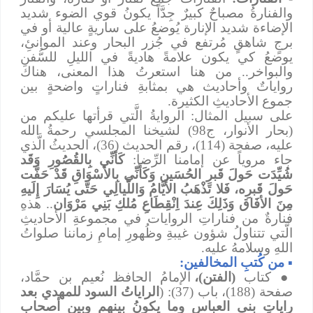
والفنارةُ مصباحٌ كبيرٌ جِدَّاً يكونُ قوي الضوء شديد
الإضاءة شديد الإنارة يُوضعُ على ساريةٍ عالية أو في
برجٍ شاهقٍ مُرتفع في جُزر البحار وعند الموانئِ،
يوضعُ كي يكون علامةً هاديةً في الليلِ للسُّفنِ
والبواخر.. من هنا استعرتُ هذا المعنى، هناك
رواياتٌ وأحاديث هي بمثابةِ فناراتٍ واضحةٍ بين
جموع الأحاديثِ الكثيرة.
على سبيل المثال: الروايةُ الَّتي قرأتها عليكم من
(بحار الأنوار، ج98) لشيخنا المجلسي رحمةُ الله
عليه، صفحة (114)، رقم الحديث (36)، الحديثُ الَّذي
جاء مروياً عن إمامنا الرِّضا:
كَأنِّي بِالقُصُورِ وَقَد
شُيِّدَت حَولَ قَبرِ الحُسَين وَكَأَنِّي بِالأَسْوَاقِ قَدْ حَفَّت
حَولَ قَبرِه، فَلا تَذْهَبُ الأَيَّامُ وَاللَّيالِي حَتَّى يُسَارَ إِلَيهِ
مِنَ الأفَاق وَذَلِكَ عِندَ اِنْقِطَاعِ مُلكِ بَنِي مَرْوَان
.. هذهِ
فنارةٌ من فناراتِ الروايات في مجموعةِ الأحاديثِ
الَّتي تتناولُ شؤون غيبةِ وظُهورِ إمامِ زماننا صلواتُ
اللهِ وسلامهُ عليه.
▪
من كُتبِ المخالفين:
●
كتاب
(الفتن)،
الإمامُ الحافظ نُعيم بن حمَّاد،
صفحة (188)، باب (37): (
الراياتُ السود للمهدي بعد
راياتِ بني العباس وما يكونُ بينهم وبين أصحاب