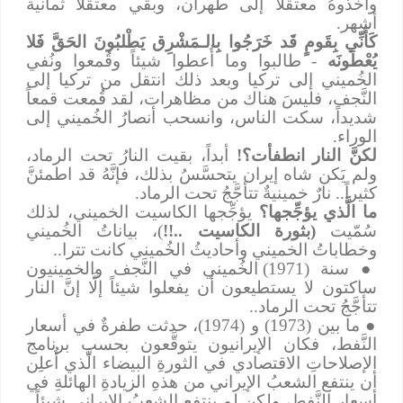
وأخذوهُ معتقلاً إلى طهران، وبقي معتقلاً ثمانية
أشهر.
كَأَنِّي بِقَومٍ قَد خَرَجُوا بِالـمَشْرِق يَطْلبُونَ الحَقَّ فَلا
يُعْطَونَه
- طالبوا وما أُعطوا شيئاً وقُمعوا ونُفي
الخُميني إلى تركيا وبعد ذلك انتقل من تركيا إلى
النَّجف، فليسَ هناك من مظاهرات، لقد قُمعت قمعاً
شديداً، سكت الناس، وانسحب أنصارُ الخُميني إلى
الوراء.
لكنَّ النار انطفأت؟!
أبداً، بقيت النارُ تحت الرماد،
ولم يَكن شاه إيران يتحسَّسُ بذلك، فإنَّهُ قد اطمئنَّ
كثيراً
..
نارٌ خمينيةٌ تتأجَّجُ تحت الرماد.
ما الَّذي يؤجِّجها؟
يؤجِّجها الكاسيت الخميني، لذلك
سُمّيت
(بثورة الكاسيت ..!!
)، بياناتُ الخُميني
وخطاباتُ الخميني وأحاديثُ الخُميني كانت تترا..
●
سنة (1971) الخُميني في النَّجف والخمينيون
ساكتون لا يستطيعون أن يفعلوا شيئاً إلَّا إنَّ النار
تتأجَّجُ تحت الرماد..
●
ما بين (1973) و (1974)، حدثت طفرةٌ في أسعار
النَّفط، فكان الإيرانيون يتوقَّعون بحسبِ برنامج
الإصلاحاتِ الاقتصادي في الثورةِ البيضاء الَّذي أُعلِن
أن ينتفع الشعبُ الإيراني من هذهِ الزيادةِ الهائلةِ في
أسعارِ النَّفط، ولكن لم ينتفع الشعبُ الإيراني شيئاً..