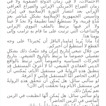
الاحتمالات، لا في زمان الدولةِ الصفوية ولا في
زمان الصِراع الأمريكي الإيراني والصِراع العراقي
الإيراني بعد انتصار الثورةِ الإسلاميةِ في إيران
وتأسيس الجمهوريةِ الإسلاميةِ بشكلٍ مُباشر بعد
مُدَّةٍ قريبة، ولا نستطيعُ أيضاً تطبيقهُ ولا نجدُ لا عيناً
ولا أثر فيما يرتبطُ بالملف النووي الإيراني
والتداعيات الَّتي ترتبت على ما قام بهِ ترامب وإلى
يومنا هذا.
إذاً ماذا يُريدُ إمامنا الباقرُ أن يُخبرنا؟ على وجه
القطع لا أستطيعُ أن أُخبركم..
من خِلالِ تتبعي لتاريخ إيران وقد تتبَّعتُ ذلك بشكلٍ
تفصيلي خصوصاً ما يرتبطُ بالتاريخ الشيعي.. بتاريخ
الحركات السياسية وخُصوصاً الَّتي ترتبطُ بالواقع
الديني العقائدي الشيعي، أنا لا أعرفُ المستقبل قد
تنطبقُ هذهِ الروايةُ في مستقبل الأيام، يُمكنني أن
أراقب الحاضر أمَّا المستقبل فإنَّني لا أعرفهُ.
لو سألني سائل: هل يُمكن أن تتحقَّق هذهِ الروايةُ
في مستقبل الأيام وما تحقَّقت إلى الآن؟
نعم يُمكنُ ذلك.
ولو سألني سائل: هل يُمكن أنَّها انطبقت في الزمن
الماضي في الزمن الحاضر؟
أقولُ: نعم يُمكنُ ذلك، وهذا ما أُريدُ بيانهُ: