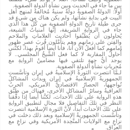
بين ما جاء في الحديث وبين نشأةِ الدولةِ الصفوية.
أولاً: الدولةُ الصفويةُ دولةٌ سنيةٌ مُخالفةٌ لمنهج أهل
البيت في بدايةِ نشأتها، ولم يكن هناك من شيءٍ قد
جرى طيلة تاريخِ الدولةِ الصفوية من كُلِّ هذا الَّذي
جاء في الروايةِ الشريفة، إنَّها أمنياتُ الشيعة،
يُحاولون أن يُطبِّقوا أحاديث العلاماتِ والملاحمِ
والفِتن على زمانهم وهم يتأمَّلون قُربَ عصرِ ظهورِ
إمامهم كما أفعلُ الآن أنا، فأنا أيضاً أقومُ بهذا، لكنَّني
أُحاولُ المقاربة لا كما فعل الشَّيخُ المجلسي.. لا
يوجد أيُّ جهةٍ تلتقي فيها مضامينُ الروايةِ مع
مُجرياتِ نشأةِ الدولةِ الصفوية.
لـمَّا انتصرت الثورةُ الإسلاميةُ في إيران وتأسَّست
الجمهوريةُ الإسلاميةُ في إيران وبدأت المشاكلُ
تُواجهها، الحصارُ الاقتصاديُّ الأمريكي، الحربُ
العراقيةُ وسائرُ المشاكل الأخرى، فهناك من طبَّق
هذهِ الرواية على تلك الأحداث، لكنَّنا أيضاً إذا دقَّقنا
النظر في تلكَ التفاصيل فلا مجال لتطبيق الروايةِ
على تلكَ الأحداث أبداً، لأنَّ الثورة الإسلامية انتصرت
وتأسَّست الجمهوريةُ الإسلامية وبعد ذلك دخلت في
نزاعٍ مع الولايات المتَّحِدة الأمريكية وفي نزاعٍ مع
العراق.