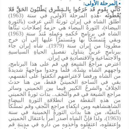
▪
المرحلة الأولى:
كَأَنِّي بِقَومٍ قَد خَرَجُوا بِالـمَشْرِق يَطْلبُونَ الحَقَّ فَلا
يُعْطَونَه
-هذهِ المرحلة الأولى، في سنة (1963)
أطلق الشاه في إيران ثورتهُ الَّتي عرفت (بالثورةِ
البيضاء)، الثورةُ البيضاء هي حزمةُ إصلاحات تبنَّاها
الشاه في برنامجِ حُكمهِ وعملهِ مُنذُ سنة (1963)
وبقي مُتمسِّكاً بها ومُستمرَّاً عليها إلى أن خرج
مطروداً من إيران سنة (1979).. شاه إيران جاء
ببرنامجٍ غربيٍّ يتناول تفصيل الحياةِ السياسيةِ
والاجتماعيةِ والاقتصاديةِ في إيران.
اعترض مراجعُ الشيعةِ في قم على هذا البرنامج،
واجههم الشاه بشدَّة، فلَّما وجدوا مواجهةً شديدةً
من الشاه ورفضاً لاعتراضهم انكفئوا على أنفسهم،
بقي في الساحةِ الخمينيُّ فقط، من هنا حدثَ
الخِلافُ والشرخُ الكبير فيما بين الخميني وسائر
مراجع الشيعة في قم والنَّجف.. بدأت ثورةُ الخميني
من هذهِ النقطة من انطلاقةِ الثورةِ البيضاء
الشاهنشاهيه ومن انكفاءِ مراجع النَّجفِ وقم تمسُّكاً
بالتقيَّة، من هنا بدأت الثورةُ الخمينية في سنة
(1963)، ولذا فإنَّ الشاه أصدر أمراً باعتقال الخميني
واعتقلوه، اعتقلوه وأخذوه من دارهِ في مدينةِ قم