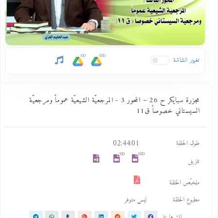
SD
HD
تغيير الشاشة
مجزرة سبايكر ح 26 – المحور 3 - المرجعيّة الشيعيّة عموماً ومرجعيّة
السيستاني خصوصاً ق11
02:44:01
طول الحلقة
SD
HD
تنزيل
ملخـّص الحلقة
مطبوع الحلقة
ليس متوفر
انشرها على