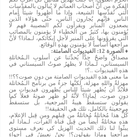
الفكرة من أنَّ أصحاب العمائمِ لا يُبالون بالمقدَّسات
الَّتي تُقدِّسها الشيعة، وإذا ما أظهروا شيئاً أمام
الناسِ فإنَّهم يُجارون الناس، حتَّى هؤلاء الَّذين
يصعدون المنابر ويقرأون لكم المصيبة فهم لا
يُؤمنون بها، كثيرٌ من الخطباء لا يؤمنون بالمصائب
الَّتي يقرؤونها على المنبر لأجلِ إبكائكم، لـماذا؟ لأنَّ
مراجعها أساساً لا يؤمنون بهذهِ الوقائع.
♦
الصورة 12: الفيديوات الصامتة:
مصداقٌ واضحٌ جِدَّاً يُحدِّثنا عن أسلوبِ الـمُخاتلةِ
السيستاني، لـماذا لا يظهرُ صوتُ السيستاني في
هذهِ الفيديوات ..؟!
ما معنى هذهِ الفيديوات الصامتة من دونِ صوت؟؟!!
مهزلةٌ واللهِ مهزلة، لكنَّها جزءٌ من برنامج الـمُخاتلة
فلابُدَّ أن يُظهر شيئاً للناس يُظهرون فيديوات من
دونِ صوت، لِماذا؟ لأنَّهُ لو ظهر صوتهُ فعلاً كما
يقولون ستسقطُ هيبةُ المرجعية، بل ستسقطُ
مرجعيتهُ بالكامل، تلك هي الحقيقة!!
كُلُّ هذا مُخاتلةٌ مُخاتلةٌ من قِبلهم ومن قِبل الإعلام،
هذهِ مخاتلةٌ أيضاً من قِبل قناة الفرات، لـماذا لم
يبثّوا لنا ذلك الحديث الهزيل كي نعرف مستوى
مراجعنا وماذا يقولون؟! نحنُ نعيشُ في أجواءِ