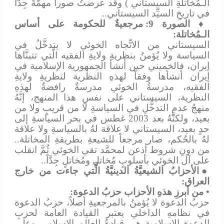
الـمُخاتلةِ السيستاني ) وقد عرضتُ صوراً مهمَّةً جِدَّاً
في تاريخِ السيِّد السيستاني..
♦
الصورة 9: مرجعيةٌ للحكومة على أساس
الـمُخاتلة:
السيستاني من الاتِّجاه الخوئي لا يتدخَّلُ في
السياسة ولا يُؤمنُ بنظريةِ ولايةِ الفقيه الَّتي تتبنَّاها
إيران، فالخميني حين أنشأ الجمهورية الإسلامية في
إيران أنشأها وفقاً لهذهِ النظرية لنظريةِ ولايةِ
الفقيه، مدرسةُ الخوئي مدرسةٌ رافضةٌ لهذهِ
النظرية، السيستاني على نفسِ هذا المنهج، إنَّهُ
منهجُ عدمِ التدخُّلِ في السياسةِ لا من قريبٍ ولا من
بعيد، ولكنَّهُ بعد 2003 غطس في بحر السياسةِ إلى
حدٍ بعيد، السيستاني لا علاقة لهُ بالسياسةِ ولا علاقة
لهُ بالحُكم، صار مرجعاً للشيعةِ بطريقةِ المخاتلة..
من دونِ شروط أذعن لمحمَّد تقي الخوئي ثُمَّ انقلب
على آل الخوئي بأسلوبٍ مُخاتلٍ ومُخاتلٍ جِدَّاً..
●
الأحزابُ الشيعيَّةُ الدينيَّةُ الَّتي جاءت من خارج
العراق:
• من أبرزِ هذهِ الأحزاب حزبُ الدعوة:
حزبُ الدعوة لا يُؤمنُ بالمرجعيةِ أصلاً، حزبُ الدعوة
في نظامهِ الداخلي يعتبر القيادة العامة لحزبِ
الدعوةِ الإسلامية هي قيادةُ العالمِ الإسلامي وعلى