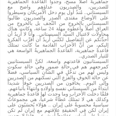
جماهيريةً أصلاً مسح، وجدوا القاعدة الجماهيرية
للصدريين، والصدريون عداؤهم واضح مع
السيستاني.. مُنذُ أول يومٍ دخل الأمريكان وسيطروا
على الأوضاع مقتدى الصدر والصدريون طالبوا
السيستاني بالخروجِ من النَّجف بل بالخروجِ من
العراق أصلاً وأعطوه مهلة 24 ساعة، وكانت هناك
محاولات لاغتيال السيِّد السيستاني.. وأنا لا أُريدُ أن
أُحدِّثكم عن التفاصيل لكنَّني أُريدُ أن أُقرِّب الفكرة
إليكم، من أنَّ الأحزاب القادمة ما كانت تمتلكُ
قاعدةً جماهيرية، القاعدةُ الجماهيريةُ الواسعة هي
للتيار الصدري..
السيستانيون قاعدتهم واسعة، لكنَّ السيستانيين
كمرجعهم هم في حالةِ ضمورٍ وفي حالةِ سكوت
وليس لهم من تدخُّلٍ في الشأن السياسي، فضلاً
عن حالة الخوفِ والفزعِ الَّتي تسكنهم من الصدريين
وإلى اليوم
..
يخافون من الصدريين خوفاً شديداً
ابتداءً من السيستاني نفسهِ وأولادهِ وانتهاءً بأتباعهم.
فلمَّا دخلت الأحزاب وما وجدت لها قاعدةً جماهيرية
وكذلك هي لا تمتلكُ غطاءً شرعياً، هي مجموعاتٌ
سياسيةٌ محسوبةٌ على إيران
..
هؤلاء يُحسَبُون على
إيران لكن في الحقيقةِ علاقتهم مع إيران لم تكن
مبتنيةً على أساسٍ عقائديٍّ أو شرعي، فلذا لا يجدون