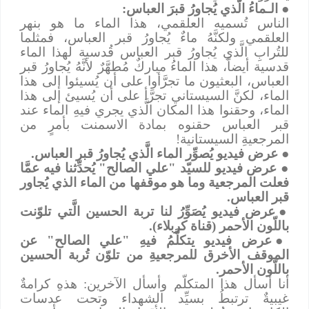
●
الـماءُ الَّذي يُجاورُ قبرَ العباس:
الناس تُسميه العلقمي، هذا الماء ما هو بنهر
العلقمي ولكنَّهُ ماءٌ يُجاورُ قبر العباس، فمثلما
للتُرابِ الَّذي يُجاورُ قبر العباس قُدسية لهذا الماء
قدسية أيضاً، هذا الماءُ مباركٌ مُطهَّرٌ لأنَّهُ يُجاورُ قبر
العباس، البعثيون ما تجرَّأوا على أن يُسيئوا إلى هذا
الماء، لكنَّ السيستاني تجرَّأ على أن يُسيئ إلى هذا
الماء، وحقنوا هذا المكان الَّذي يجري فيهِ الماء عند
قبر العباس حقنوه بمادة الاسمنت بأمرٍ من
المرجعيةِ السيستانية!
●
عرض فيديو يُصوِّر الماء الَّذي يُجاورُ قبر العباس.
●
عرض فيديو للسيّد "علي الصالح" يُحدِّثنا فيه عمَّا
فعلت المرجعية وما هو موقفها من
الماء الذي يُجاور
قبر العباس.
●
عرض فيديو يُصَوِّرُ لنا تربة الحسين الَّتي تلوّنت
باللّون الأحمر (قناة كربلاء).
●
عرض فيديو يتكلَّمُ فيهِ "علي الصالح" عن
الموقف الأخرق للمرجعيةِ من تلوّن تُربة الحسين
باللّون الأحمر.
أنا أسأل هذا المتكلّم وأسأل الآخرين: هذهِ كرامةٌ
غيبيةٌ ترتبطُ بسيِّد الشهداء وتحت عدسات