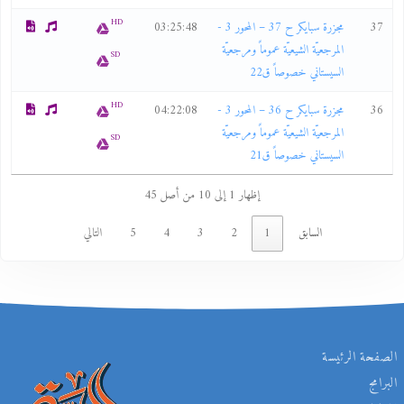
HD
37
مجزرة سبايكر ح 37 – المحور 3 -
03:25:48
المرجعيّة الشيعيّة عموماً ومرجعيّة
SD
السيستاني خصوصاً ق22
HD
36
مجزرة سبايكر ح 36 – المحور 3 -
04:22:08
المرجعيّة الشيعيّة عموماً ومرجعيّة
SD
السيستاني خصوصاً ق21
إظهار 1 إلى 10 من أصل 45
السابق
1
2
3
4
5
التالي
الصفحة الرئيسة
البرامج