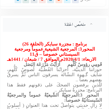
ملخـّص الحلقة
برنامج : مجزرة سبايكر (الحلقة 26)
المحور3: المرجعية الشيعية عموماً ومرجعية
السيستاني خصوصاً – ق11
الاربعاء: 2020/4/1م الموافق 7 / شبعان / 1441هـ
قَومِي رؤوسٌ كُلُّهم
أَرَأيْتَ مَزْرَعَة البَصَل
حوزاتنا الدينيَّة، أحزابُنا القُطبيَّة لُصوصٌ كُلُّهم،
شايف ﮔـهوة النشّالة يسرقون الناس ثُمَّ يسرقُ
بعضهم بعضاً ..
للَّذين يرفضون الضحكَ على ذقونهم فقط هذا
البرنامج: مجزرةُ سبايكر ..
المحور 3:المرجعيّةُ الشّيعيّةُ عموماً والمرجعيّةُ
السّيستانيّةُ خصوصاً
:
لا زال حديثي يتواصلُ
تحت هذا العنوان
( أسلوبُ