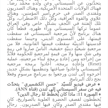
يتحدَّثون عن السيستاني وعن ولدهِ محمَّد رضا..
فهناك الولايات المتحدة الأمريكية، وهناك الصدريون
ومُقتدى الصدر في حرمِ أمير المؤمنين، وهناك
علاوي والقوة العراقية، وكُلُّ ذلك الاضطراب، وكُلُّ
تلكَ الفتنة في النَّجفِ بشكلٍ خاص وفي العراقِ
عموماً تركها السيستاني وراء ظهرهِ، قطعاً كان
هناك برنامج لأنَّ مرجعية السيستاني قد سقطت
قيمتها، على المستوى الديني، وحينما سقطت
قُدسيتها الدينيَّة سقطت قيمتها القانونية، فلا من
مرجعيةٍ شيعيَّةٍ دينيَّةٍ حقيقية، الناسُ صاروا في ريبةٍ
وفي شكٍ منها ولا من قيمةٍ لمرجعيةٍ للحكومة فلابُدَّ
من إخراجهِ ومن إعادةِ برمجةٍ لبناء مرجعيتهِ، عملية
(
Reset
) وإعادة برمجة، أعادوا برمجة مرجعية
السيستاني وأعادوا صياغتها وتنظميها بشكلٍ جديد،
أخرجوه إلى لندن ورجعوا بهِ ببرنامجٍ مرسومٍ وفعلاً
نجح ذلك البرنامج.
●
عرض فيديو للسيّد "حسن الكشميري" يتحدّث
فيه عن سفر السيستاني إلى لندن (قناة
ANN
).
♦
الصورة 11: ماذا كان يُخطِّط لهُ رجال الدين؟
يُخطِّطون لقصفِ الحضرةِ العلوية بالصواريخ، كان
فيها مقتدى الصدر وكان فيها الصدريون.. رجالُ