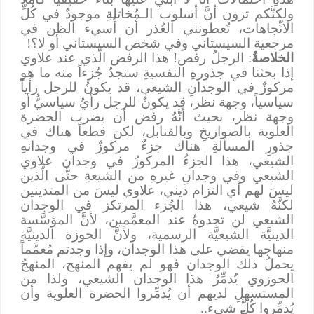
ولكنَّكم ترون أنَّ أسلوب الـمُخاتلةِ موجودٌ في كُلِّ
الاتِّجاهات، تُعطونني العُذر أن أُسيء الظن في
مرجعية السيستاني وفي شخص السيستاني أو لا؟!
الخلاصةُ
: الرجلُ رفض! هذا الرفض الَّذي عند علاوي
إذا بحثنا في جذورهِ النفسيةِ سنجدُ جُزءاً منه ما هو
مركوزٌ في الوجدانِ الشيعي، قد يكونُ للرجل رأياً
سياسياً، وجهة نظر، قد يكونُ للرجل رأيٌ سياسيٌّ أو
وجهة نظر، بحيث أنَّهُ رفض أن يضرب الحضرة
العلوية بالصواريخِ وبالقنابل، لكن قطعاً هناك في
جذورِ المسألةِ هناك جزءٌ مركوزٌ في وجدانهِ
الشيعي، هذا الجزءُ المركوزُ في وجدان علاوي
الشيعي وفي وجدانِ غيرهِ من الشيعةِ حتَّى الَّذين
ليسَ لهم أي التزام ديني، علاوي ليسَ من المتدينين
لكنَّهُ شيعي، هذا الجُزء المرتكز في الوجدان
الشيعي لن تجدوهُ عند المعمَّمين، لأنَّ المؤسَّسة
الدينيَّة الشيعيَّة الرسمية، ولأنَّ الحوزة الدينيَّة
منهاجها يقضي على هذا الوجدان، وإذا وجدتم مُعمَّماً
يحملُ ذلك الوجدان فهو لم يفهم المنهج، المنهجُ
الحوزوي يُدمِّرُ هذا الوجدان الشيعي، ولذا من
المستسهلِ لديهم أن يُدمِّروا الحضرة العلوية وأن
يُدمِّروا كُلَّ شيء..