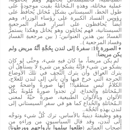
عملية مخاتلة، وهذهِ الـمُخاتلةُ بقيت موجودةً على
طول الخط، السيستاني بشكلٍ مُخاتل يُحافظُ على
رؤوس الفساد الكبيرة على رؤساء الوزراء، وهم
أيضاً يُحافظون على أسرارِ فسادِ المرجعيةِ
السيستانية، فهم يُخاتِلون وهو يُخاتل وهكذا يستمرُّ
الفسادُ بين هذين العنوانين؛ ( بين مرجعيةِ الفسادِ
وفساد المرجعية )..
♦
الصورة 10: سفرهُ إلى لندن بِحُجَّةِ أنَّهُ مريض ولم
يكن مريضاً:
لم يكن مريضاً، ما كانَ فيهِ شيء، وحتَّى لو كانَ
يشكو من شيء فإنَّهُ يشكو من شيءٍ لا يستأهلُ أن
يترك العراق وأن يترك النَّجف في تلكَ الأوضاع
الحرجة الَّتي خرجَ فيها وأن يأتي إلى لندن للعلاج،
الكلامُ ليس منطقياً!! إنَّها صورةٌ واضحةٌ من
الـمُخاتلةِ والخداع، لن تجدوا صورةً مُلونةً بكُلِّ
الألوان وبالألوان الطبيعية، صورةً حيَّةً لمعنى
الـمُخاتلةِ والخُداع كما هو في سفرِ السيستاني إلى
لندن بهذهِ الحُجَّة
..
وهو وظيفتهُ دينيةٌ بالأساس، ترك كُلَّ شيء وتوجَّه
إلى لندن، وقد قال السياسيون من وراءهِ من
أصحاب العمائم (
طلعوا سِلموا بأرواحهم وورطونا
)