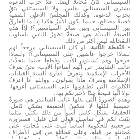
السيستاني كانَ مُخاتلاً أيضاً.. فلا حزب الدعوة
يشتري السيستاني بفلس، ولا السيستاني يثقُ
بحزب الدعوة، وكذلكَ المجلسُ الأعلى القضيةُ
قضيةُ مصالح، حينما يكون الأمرُ هكذا إذاً ما الفارقُ
بين السيستاني وبين سائر السياسيين؟! إذاً هذهِ
الصبغةُ الدينيَّة هي صبغةٌ تظهرُ للناسِ بأسلوب
الـمُخاتلة ليس أكثر من ذلك.
• النّقطة الثّانية:
لو كانَ السيستاني مرجعاً لهم
لـماذا خرجوا غاضبين على السيستاني؟! ولـماذا
خرجوا وهم يُسيئون الأدب وقطعاً حينما يتحدَّث
غالب الشابندر عن أنَّهم أساءوا الأدب، نحنُ نعرفُ
الأحزاب الإسلامية ونعرفُ قذارة ألسنةِ القيادات
الإسلامية ونعرفُ ماذا يقولون.. وواللهِ أنا أعرفُ
الكلمات الَّتي يُطلقونها على السيستاني أعرفها،
لولا أنَّها قبيحةٌ جِدَّاً لأخبرتكم بها..
وهذهِ الصورةُ الَّتي نقلها غالب الشابندر هي صورةٌ
حقيقيةٌ لكنَّها لا تعكسُ الحقيقة بشكلٍ كامل،
الحقيقةُ بشكلٍ كامل أسوأ من ذلك بكثير، مثلما
بيَّنتُ لكم في تفاصيلِ قولي قبل قليل، فصيرورة
مرجعيتهِ للحكومة أساساً بُنيت على مُخاتلة، على
مُخاتلةٍ من قِبلهِ، وعلى مُخاتلةٍ من قِبل الأطراف
السياسية، فالسيستاني يُخاتلهم وهم يُخاتلونهُ،