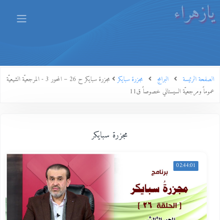
يازهراء
الصفحة الرئيسة
البرامج
مجزرة سبايكر
مجزرة سبايكر ح 26 – المحور 3 - المرجعيّة الشيعيّة
عموماً ومرجعيّة السيستاني خصوصاً ق11
مجزرة سبايكر
02:44:01