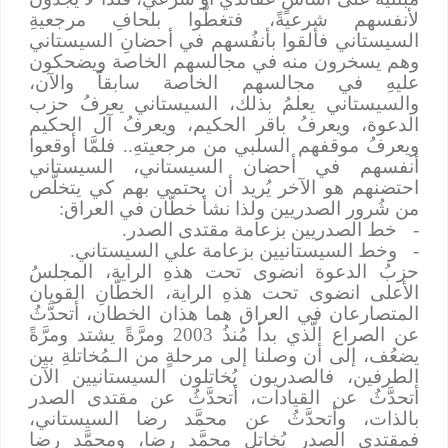
لأنفسهم شرعيةً، فتغطَّوا بلحافِ مرجعيةِ
السيستاني فألقوا بأنفُسهم في أحضانِ السيستاني
وهم يسخرون منه في مجالسهم الخاصة ويضحكون
عليهِ في مجالسهم الخاصة سابقاً والآن،
والسيستاني يعلمُ بذلك، السيستاني يعرفُ حزب
الدعوة، ويعرفُ باقر الحكيم، ويعرفُ آل الحكيم
ويعرفُ موقفهم السلبي من مرجعيتهِ
..
فلمَّا أوقعوا
أنفسهم في أحضان السيستاني، السيستاني
احتضنهم هو الآخر يُريد أن يحتمي بهم كي يتخلَّص
من شُرور الصدريين ولذا نشأ خطّان في العراق:
-
خط الصدريين بزعامة مقتدى الصدر.
-
وخط السيستانيين بزعامة علي السيستاني.
حزبُ الدعوة انضوى تحت هذهِ الراية، المجلسُ
الأعلى انضوى تحت هذهِ الراية، الخطّانِ القويان
المتصارعان في العراق هما هذان الخطان، أتحدَّثُ
عن الصراع الَّذي بدأ مُنذُ 2003 ومرَّةً يشتد ومرَّةً
يضعُف، إلى أن وصلنا إلى مرحلةٍ من الـمُخاتلةِ بين
الطرفين، فالصدريون يُخاتلون السيستانيين الآن
أتحدَّثُ عن القيادات، أتحدَّثُ عن مقتدى الصدر
بالذات، وأتحدَّثُ عن محمَّد رضا السيستاني،
فمقتدى الصدر يُخاتل محمَّد رضا، ومحمَّد رضا