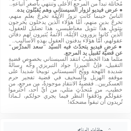
مُخاتلة تبدأُ من المرجعِ الأعلى وتنتهي بأصغرِ أتباعهِ..
●
عرض فيديو لزوار السيستاني وهم يُقبّلون يده
.
الناسُ حينما كانت تزورُ الأَئِمَّة تخرجُ بعلمٍ منهم،
تخرجُ بدينٍ منهم، أمَّا هؤلاء الَّذين يدخلون يخرجون
بتثويلٍ هذا تثويل مغناطيسي، هذا تضليل للعقول،
الَّذين كانوا يزورون الأئِمَّة، الأئمةُ يُثيرون لهم دفائن
عقولهم، أمَّا هؤلاء يدفنون العقول بهذهِ الأساليب..
●
عرض فيديو يتحدّث فيه السيّد "سعد المدرِّس"
عن قضيّة تَقبيل يد المرجع.
مثلما هذا الخطيبُ انتقد السيستاني بخصوصِ قضيةِ
التقبيل، فإنَّ الميرزا جواد التبريزي وجَّه رسالةً
شديدة اللهجة ووبَّخ السيستاني توبيخاً شديداً على
موقفهِ الهزيل والسخيف في قضية تفجير حرم
العسكريين.. فقضيةُ الانتقادِ موجودةٌ، من مرجعٍ، من
خطيبٍ، من مُتحدِّثٍ مثلي، من أيِّ أحد، احترموا
عقولكم ودَقِّقوا النظر فيما يجري حولكم، لـماذا
تُريدون أن تبقوا مضحكة!
حلقات البرنامج