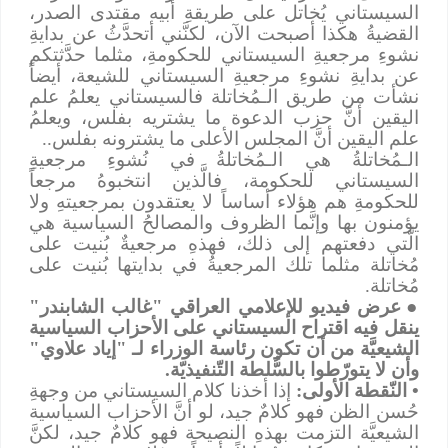
السيستاني يُخاتل على طريقةِ أبيه مقتدى الصدر،
القضيةُ هكذا أصبحت الآن، لكنَّني أتحدَّثُ عن بدايةِ
نشوءِ مرجعيةِ السيستاني للحكومةِ، مثلما حدَّثتكم
عن بدايةِ نشوءِ مرجعيةِ السيستاني للشيعة، أيضاً
نشأت من طريق الـمُخاتلة فالسيستاني يعلمُ علم
اليقين أنَّ حزب الدعوة ما يشتريه بفلس، ويعلمُ
علم اليقين أنَّ المجلس الأعلى ما يشترونه بفلس..
الـمُخاتلةُ هي الـمُخاتلةُ في نُشوءِ مرجعيةِ
السيستاني للحكومة، فالَّذين انتخبوهُ مرجعاً
للحكومةِ هم هؤلاء أساساً لا يعتقدون بمرجعيتهِ ولا
يؤمنون بها وإنَّما الظروف والمصالحُ السياسية هي
الَّتي دفعتهم إلى ذلك، فهذهِ مرجعيةٌ بُنيت على
مُخاتلة مثلما تلك المرجعيةُ في بدايتها بُنيت على
مُخاتلة.
●
عرض فيديو للإعلامي العراقي "غالب الشابندر"
ينقل فيه اقتراح السيستاني على الأحزاب السياسية
الشيعيَّة من أن تكون رئاسة الوزراء لـ "إياد علاوي"
وأن لا يتورّطوا بالسُّلطة التّنفيذيّة.
• النّقطة الأولى:
إذا أخذنا كلام السيستاني من وجهةِ
حُسن الظن فهو كلامٌ جيد، لو أنَّ الأحزاب السياسية
الشيعيَّة التزمت بهذهِ النصيحة فهو كلامٌ جيد، لكنَّ