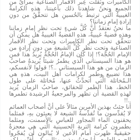
الكاميرات ونُقلت عِبر الأقمار الصناعية بمرأىً من
الجميع ونحنُ شاهدنا ذلك بأعيننا، هذهِ الكرامةُ
الغيبيةُ الَّتي ترتبطُ بالحُسينِ هل تتحقَّقُ من دونِ
إرادةِ إمامِ زماننا؟
ما نحنُ نعتقدُ أنَّ كُلَّ شيءٍ تحت نظرِ إمامِ زماننا
وهذهِ قضيةٌ غيبيةٌ، هذهِ القضيةُ الغيبيةُ هل يمكن أن
تتحقَّق تحت نظرِ الكاميرات وتحت نظرِ الأقمار
الصناعية وتحت نظرِ كُلِّ الشيعةِ من دونِ إرادةٍ من
الإمام الحُجَّة؟! إذا كان الإمامُ الحُجَّةُ يُريدُ هذا فمن
هو هذا السيستاني الَّذي يطمرُ شيئاً يُريدهُ صاحبُ
الزمان من هو هذا السيستاني ..؟! قولوا لأنفسكم،
هذا تضييع وطمر لكرامات أهل البيت، هذهِ هي
الـمُخاتلة الَّتي أتحدَّثُ عنها، مُخاتلة على طول
الخط، هذا الطمر للحقائق، صاحبُ الزمان يُريد
لهذهِ القضية أن تظهر والمرجعيةُ الرشيدة تطمرها
..!!
أنا جئتُ بهذين الأمرين مثالاً على أنَّ أصحاب العمائم
لا يُقدِّسون ما تُقدِّسهُ الشيعة لا يعبئون بهِ، فمثلما
يحقنون الماء المجاور للعباسِ بالأسمنت، ومثلما
يطمرون كرامة التربةِ الحسينية الَّتي هي معجزةٌ
حقيقيةٌ ظهرت أمام الأعين لا يُبالون أن يُفجّروا
الحرم العلوي، أنا جئتُ بهذين مثالين كي أُقرِّب لكم