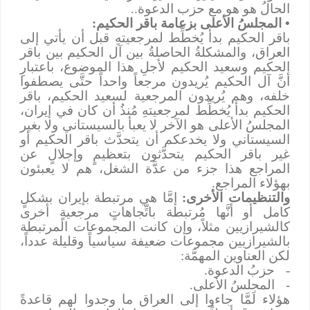
الحالُ هو هو مع حزب الدعوة..
• المجلسُ الأعلى بزعامة باقر الحكيم:
باقر الحكيم بدأ يُخطِّط لمرجعيتهِ قبل أن يأتي إلى
العراق، والمشكلةُ الحاصلةُ بين آل الحكيم بين باقر
الحكيم وسعيد الحكيم لأجلِ هذا الموضوع، باعتبارِ
أنَّ آل الحكيم يُريدون مرجعاً واحداً حتَّى يصطفوا
خلفه، وهم يُريدون المرجعية لسعيد الحكيم، باقر
الحكيم بدأ يُخطِّط لمرجعيتهِ مُنذُ أن كان في إيران،
المجلسُ الأعلى هو الآخر لا يعبأ بالسيستاني ولا بغير
السيستاني ولا يخدعكم أن يتحدَّث باقر الحكيم أو
غير باقر الحكيم يتحدَّثون بتعظيمٍ وإجلالٍ عن
المراجع هذا جزء من عدَّة الشغل، هم لا يعبئون
بهؤلاء المراجع.
والتنظيمات الأخرى:
إمَّا هي مرتبطة بإيران بشكلٍ
كامل أو أنَّها مُرتبطة باتِّجاهاتٍ مرجعيةٍ أخرى
كالشيرازيين مثلاً، وإن كانت المجموعات المرتبطة
بالشيرازيين مجموعات ضعيفة سياسياً وقليلة عدداً،
لكن العناوين المهمَّة:
-
حزبُ الدعوة.
-
المجلسُ الأعلى.
هؤلاء لَمَّا جاءوا إلى العراق ما وجدوا لهم قاعدةً