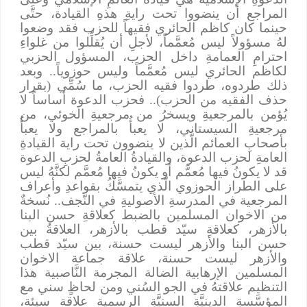
المراجع أن ينضووا تحت رايةِ هذهِ القيادة، حتَّى
حينما كان كاظم الحائري فقيهاً للحزب فقد وضعوا
لهُ مسؤولاً ليس مُعمَّماً، لأجلِ أن يُقلِّلوا من غلواءِ
احترامِ العمامةِ داخل الحزب، المسؤول الحزبي
لكاظم الحائري ليس مُعمَّماً وليس حوزوياً.. وبعد
ذلك طردوه، طردوا فقيه الحزب، ما سُمِّي (بقرار
حذف الفقيه من الحزب).. فحزب الدعوة أساساً لا
يُؤمن بالمرجعيةِ ويسخرُ من مرجعيةِ الخوئي، من
مرجعيةِ السيستاني، لا يعبأُ بالمراجع ولا يعبأُ
بأصحابِ العمائم الَّذين لا ينضوون تحت راية القيادةِ
العامةِ لحزب الدعوة، والقيادةُ العامةُ لحزبِ الدعوة
قد لا يكونُ فيها مُعمَّم أو يكونُ فيها مُعمَّم لكنَّهُ ليس
على الطراز الحوزوي الَّذي يتمسَّكُ بقواعدِ وأعراف
المرجعية في المدرسةِ الأصوليةِ في النَّجف.. نُسخةٌ
من الاخوان المسلمين بالضبط كعلاقةِ حسن البنا
بالأزهر، كعلاقةِ سيّد قطب بالأزهر، العلاقةُ بين
حسن البنا والأزهر ليست حسنة، بين سيّد قطب
والأزهر ليست حسنة، علاقة جماعة الاخوان
المسلمين الإرهابية الضالة المجرمة النَّاصبية هذا
التنظيم علاقتهُ في الجو السُني ومن لحاظٍ سني مع
المؤسَّسةِ الدينيَّةِ السنيَّةِ الرسمية علاقة سيئة،