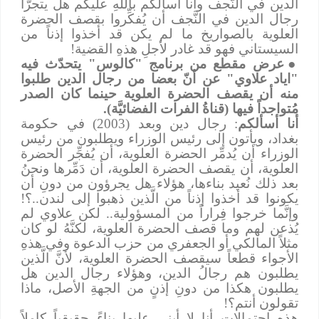
الدين في النَّجف وأنا أسألكم باللهِ عليكم هل يتجرَّأ
رجال الدين في النَّجف أن يُفكِّروا بقصف الحضرة
العلوية بالصواريخ ما لم يكن قد أخذوا إذناً من
السيستاني فهو قد غادر لأجلِ هذهِ القضية!
●
عرض مقطع من برنامج "كالوس" يتحدّث فيه
"اياد علاوي" عن أنّ بعضا من رجال الدين طلبوا
منه أن يقصف الحضرة العلوية حينما كان الصدر
مُتواجداً فيها (قناةُ الفرات الفضائيَّة).
أنا أسألكم
: رجال دين وبعد (2003) في حكومة
بغداد، ويأتون إلى رئيس الوزراء ويطلبون من رئيس
الوزراء أن يُدمِّر الحضرة العلوية، أن يُفجِّر الحضرة
العلوية، أن يقصف الحضرة العلوية، أن دَمِّرها ونحنُ
بعد ذلك نُعيد بناءها، هؤلاء هل يجرؤون من دونِ أن
يكونوا قد أخذوا إذناً من الَّذين ذهبوا إلى لندن..؟!
وإنَّما خرجوا فِراراً من المسؤولية.. لكن علاوي لم
يُذعن لهم وما قصف الحضرة العلوية، لكنَّهُ لو كان
مثلاً المالكي أو الجعفري من حزب الدعوة وفي هذهِ
الأجواء قطعاً سيقصف الحضرة العلوية، لأنَّ الَّذين
يطلبون هم رجالُ الدين، وهؤلاء رجال الدين هل
يطلبون هكذا من دونِ إذنٍ من الجهةِ الأصل، ماذا
تقولون أنتم؟!
هذهِ احتمالات أنا لا أبني عليها بناءً حقيقياً كاملاً