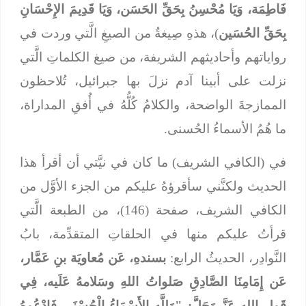
فَاطِمَة، وَيَا مُحْسِنُ بِحَقِّ الحَسَن، وَيَا قَدِيمَ الإِحْسَانِ
بِحَقِّ الحُسَين
)، هذهِ صِيغةٌ من الصيغِ الَّتي وردت في
رواياتهم وأحاديثهم الشريفة، من صيغ الكلماتِ الَّتي
نزلت على أبينا آدم نزلَ بها جبرائيل، تُلاحظون
الممازجةَ الواضحة، والكلامُ كُلُّهُ في أُفقِ المداراة،
ما هُمُ الأسماءُ الحُسنى.
في (الكافي الشريف) ما كان في نيَّتي أن أقرأ هذا
الحديث ولكنَّني سأقرؤهُ عليكم من الجزء الأوَّل من
الكافي الشريف، صفحة (146)، من الطبعة الَّتي
قرأتُ عليكم منها في الحلقاتِ المتقدِّمة، بابُ
النَّوادِر، الحديثُ الرابع:
بسندهِ، عَن مُعاويَة بنِ عَمَّار،
عَن إِمَامِنَا الصَّادِقِ صَلواتُ اللهِ وسَلامهُ عَلَيه، فِي
قَولِ اللهِ عَزَّ وَجَلَّ: "وَلِلَّهِ الأَسْمَاءُ الْحُسْنَى فَادْعُوهُ