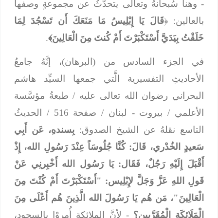
- وهنا سُبحانهُ وتعالى يتحدَّثُ عن مجموعةٍ وصفها
بالعالين: ﴿
قَالَ يَا إِبْلِيسُ مَا مَنَعَكَ أَن تَسْجُدَ لِمَا
خَلَقْتُ بِيَدَيَّ أَسْتَكْبَرْتَ أَمْ كُنتَ مِنَ الْعَالِينَ﴾
.
في الجزء السادس من (البرهان)، إنَّهُ جامعُ
الأحاديثِ التفسيرية الَّتي جمعها السيِّد هاشم
البحراني رضوان الله تعالى عليه / طبعةُ مؤسَّسة
الأعلمي / بيروت - لبنان / صفحة 516 / الحديثُ
التاسع نقلهُ عن الشيخ الصدوق:
بِسندهِ، عَن أَبِي
سَعيدٍ الخُدْري، قَالَ: كُنَّا جُلُوسَاً عِنْدَ رَسُولِ الله، إِذْ
أَقْبَلَ إِلَيْهِ رَجُلٌ، فَقَال: يَا رَسُول الله أَخْبِرنِي عَنْ
قَولِ اللهِ عَزَّ وَجَلَّ لإِبْلِيس: "أَسْتَكْبَرْتَ أَمْ كُنْتَ مِنَ
الْعَالِينَ"، مَن هُم يَا رَسُولَ الله الَّذِينَ هُم أَعْلَى مِنَ
الْمَلَائِكَةِ الْمُقَرَّبِين؟
- لأنَّ الملائكة أُمِروْا بالسجود،