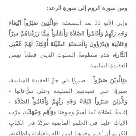
ومن سورة الروم إلى سورةِ الرعد:
وإلى الآيةِ 22 بعد البسملة: ﴿
وَالَّذِينَ صَبَرُواْ ابْتِغَاءَ
وَجْهِ رَبِّهِمْ وَأَقَامُواْ الصَّلاَةَ وَأَنفَقُواْ مِمَّا رَزَقْنَاهُمْ سِرّاً
وَعَلاَنِيَة وَيَدْرَؤُونَ بِالْحَسَنَةِ السَّيِّئَةَ أُوْلَئِكَ لَهُمْ عُقْبَى
الدَّار﴾،
هذهِ منظومةُ السلوك الديني قطعاً ضِمن
العقيدةِ السليمة.
﴿
وَالَّذِيْنَ صَبَرُواْ
- صبروْا في جوِّ العقيدةِ السليمة،
صبروْا على عقيدتهم السليمة وعلى تفرُّعاتها -
وَالَّذِيْنَ صَبَرُواْ ابْتِغَاءَ وَجْهِ رَبِّهِمْ وَأَقَامُواْ الصَّلاَةَ
-
إقامةٌ للصَّلاة كما نُقِيمُ وجوهنا ﴿
وَأَقِم وَجْهَكَ
﴾، مرَّت
الآياتُ علينا في الحلقةِ الماضية تتردَّدُ في الكتابِ
الكريم أن نُقِيم وجوهنا لدين اللهِ ولعبادتهِ ولطاعته،