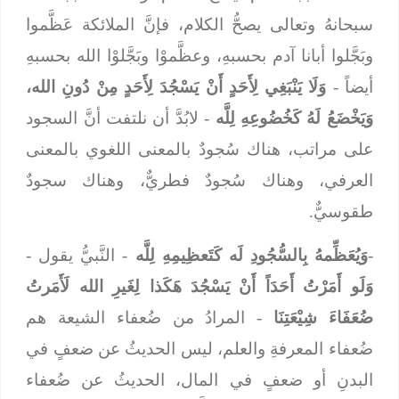
سبحانهُ وتعالى يصحُّ الكلام، فإنَّ الملائكة عَظَّموا
وبَجَّلوا أبانا آدم بحسبهِ، وعظَّموْا وبَجَّلوْا الله بحسبهِ
أيضاً -
وَلَا يَنْبَغِي لِأَحَدٍ أَنْ يَسْجُدَ لِأَحَدٍ مِنْ دُونِ الله،
وَيَخْضَعُ لَهُ كَخُضُوعِهِ لِلَّه
- لابُدَّ أن نلتفت أنَّ السجود
على مراتب، هناك سُجودٌ بالمعنى اللغوي بالمعنى
العرفي، وهناك سُجودٌ فطريٌّ، وهناك سجودٌ
طقوسيٌّ.
-
وَيُعَظِّمهُ بِالسُّجُودِ لَه كَتَعظِيمِهِ لِلَّه
- النَّبيُّ يقول -
وَلَو أَمَرْتُ أَحَدَاً أَنْ يَسْجُدَ هَكَذا لِغَيرِ الله لَأَمَرتُ
ضُعَفَاءَ شِيْعَتِنَا
- المرادُ من ضُعفاء الشيعة هم
ضُعفاء المعرفةِ والعلم، ليس الحديثُ عن ضعفٍ في
البدنِ أو ضعفٍ في المال، الحديثُ عن ضُعفاء