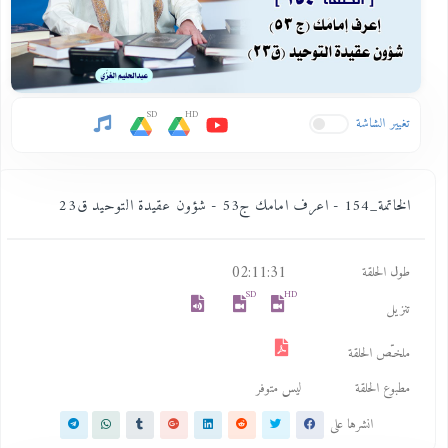
SD
HD
تغيير الشاشة
الخاتمة_154 - اعرف امامك ج53 - شؤون عقيدة التوحيد ق23
02:11:31
طول الحلقة
SD
HD
تنزيل
ملخـّص الحلقة
مطبوع الحلقة
ليس متوفر
انشرها على