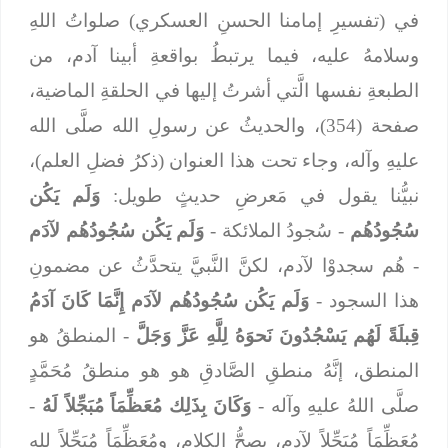
في (تفسيرِ إمامنا الحسنِ العسكري) صلواتُ اللهِ
وسلامهُ عليه، فيما يرتبطُ بواقعةِ أبينا آدم، من
الطبعةِ نفسها الَّتي أشرتُ إليها في الحلقةِ الماضية،
صفحة (354)، والحديثُ عن رسولِ الله صلَّى الله
عليهِ وآله، وجاء تحت هذا العنوان (ذكرُ فضلِ العلم)،
نبيُّنا يقول في مَعرضِ حديثٍ طويل:
وَلَم يَكُن
سُجُودُهُم
- سُجودُ الملائكة -
وَلَم يَكُن سُجُودُهُم لآدَم
- هُم سجدوْا لآدم، لكنَّ النَّبيَّ يتحدَّثُ عن مضمونِ
هذا السجود -
وَلَم يَكُن سُجُودُهُم لآدَم
إِنَّمَا كَانَ آدَمُ
قِبلَةً لَهُم يَسْجُدُونَ نَحوَهُ لِلَّهِ عَزَّ وَجَلَّ
- المنطقُ هو
المنطق، إنَّهُ منطقِ الصَّادقِ هو هو منطقُ مُحَمَّدٍ
صلَّى اللهُ عليهِ وآله -
وَكَانَ
بِذَلِك مُعَظِّمَاً مُبَجِّلاً لَهُ
-
مُعَظِّمَاً مُبَجِّلاً لآدم، يصحُّ الكلام، ومُعَظِّمَاً مُبَجِّلاً لله