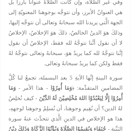
وفي غير الصَّلاة، وإن كانت الصَّلاةُ عنواناً بارزاً بل
هي العنوانُ الأبرز، وأن نتوجَّه بوجوهنا المعنويّةِ إلى
الجهة الَّتي يريدنا الله سبحانهُ وتعالى أن نتوجَّه إليها،
وذلكَ هوَ الدينُ الخالصُ، ذلكَ هوَ الإخلاصُ، الإخلاصُ
لا أن نقول أنَّنا نتوجَّهُ لله فقط، الإخلاصُ أن نقول
إنَّنا نتوجَّهُ لله كما يريدُ هوَ، سبحانهُ وتعالى نتوجَّهُ لهُ
فقط ولكن كما يريدُ سبحانهُ وتعالى.
سورة البينةِ إنَّها الآيةِ 5 بعد البسملة، تجمعُ لنا كُلَّ
المضامينِ المتقدِّمة: ﴿
وَمَا أُمِرُوْا
- هذا الأمر -
وَمَا
أُمِرُوْا إِلَّا لِيَعْبُدُوْا اللهَ مُخْلِصِيْنَ لَهُ الدِّيْنَ
- كيف نُخلِصُ
لهُ الدين؟ أن نُقِيم وجوهنا، أن نُسلِمُ وجوهنا لوجههِ،
هذا هو الإخلاص في الدينِ الَّذي تتحدَّث عنهُ سورة
البَيِّنة -
حُنَفَاء وَيُقِيمُوْا الصَّلَاةَ وَيُؤْتُوْا الزَّكَاةَ وَذَلِكَ دِيْنُ