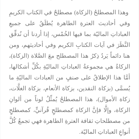
وهذا المصطلحُ (الزكاة) مصطلحٌ في الكتاب الكريمِ
وفي أحاديث العترةِ الطاهرة يُطلَقُ على جميعِ
العباداتِ الماليّة بما فيها الخُمْس، إذا أردنا أن نُدقِّق
النَّظَرَ في آيات الكتابِ الكريم وفي أحاديثهم، ومن
هنا دائماً يَردُ ذِكرُ هذا المصطلح معَ الصَّلاة (الزكاة)،
الزكاةُ هي مجموعةُ العباداتِ الماليّةِ بكُلِّ أشكالها،
أمَّا هذا الإطلاقُ على صنفٍ من العبادات الماليّةِ ما
يُسمَّى (بزكاة النقدين، بزكاة الأنعام، بزكاة الغلَّات،
زكاة الأموال)، هذا المصطلحُ يُمثِّلُ لوناً من ألوانِ
الزكاة، وإلَّا فإنَّ الزكاة كمصطلحٍ قُرآنيٍّ، كمصطلحٍ
من مصطلحاتِ ثقافة العترةِ الطاهرة فهي تجمعُ كُلَّ
أنواعِ العباداتِ الماليّة.