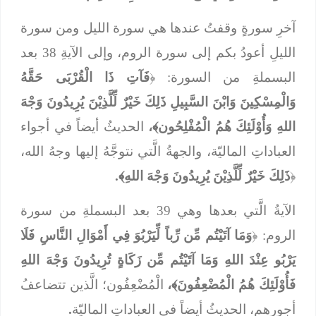
آخرِ سورةٍ وقفتُ عندها هي سورة الليل ومن سورة
الليلِ أعودُ بكم إلى سورة الروم، وإلى الآيةِ 38 بعد
البسملةِ من السورة: ﴿
فَآتِ ذَا الْقُرْبَى حَقَّهُ
وَالْمِسْكِينَ وَابْنَ السَّبِيلِ ذَلِكَ خَيْرٌ لِّلَّذِيْنَ يُرِيدُونَ وَجْهَ
اللهِ وَأُوْلَئِكَ هُمُ الْمُفْلِحُون﴾،
الحديثُ أيضاً في أجواء
العباداتِ الماليّة، والجهةُ الَّتي نتوجَّهُ إليها وجهُ الله،
﴿
ذَلِكَ خَيْرٌ لِّلَّذِيْنَ يُرِيدُونَ وَجْهَ اللهِ﴾.
الآيةُ الَّتي بعدها وهي 39 بعد البسملةِ من سورة
الروم: ﴿
وَمَا آتَيْتُم مِّن رِّباً لِّيَرْبُوَ فِي أَمْوَالِ النَّاسِ فَلَا
يَرْبُو عِنْدَ اللهِ وَمَا آتَيْتُم مِّن زَكَاةٍ تُرِيدُونَ وَجْهَ اللهِ
فَأُوْلَئِكَ هُمُ الْمُضْعِفُونَ﴾،
الْمُضْعِفُون؛ الَّذين تتضاعفُ
أجورهم، الحديثُ أيضاً في العباداتِ الماليّة
.