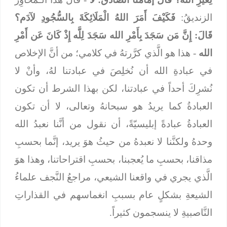
الزنديقُ:
فَكَيْفَ أَمَرَ اللهُ الْمَلَائِكَةَ بِالسُّجُودِ لآدَم؟
قَالَ: إِنَّ مَن سَجَدَ بِأَمْرِ الله سَجَدَ لِلَّه إِذْ كَانَ عَن أَمْرِ
الله
- هذا هو الَّذي كرَّرتهُ في كلامي؛ من أنَّ الإخلاص
في عبادةِ الله أن نُخلِصَ في عبادتنا لهُ، وأنْ لا
نُشرِكَ أحداً في عبادتنا، لكن بهذا الشرط أن تكون
العبادةُ كما يريدُ هو سبحانهُ وتعالى، لا أن تكون
العبادةُ عبادةً إبليسيّةً، أن نقول من أنَّنا نعبدُ الله
وحدهُ ولكنَّنا لا نعبدهُ من حيثُ هوَ يريد، إنَّما بحسبِ
مذاقنا، بحسبِ ما يُعجبنا، بحسبِ اقتراحاتنا، وهذا هوَ
الَّذي يجري في واقعنا الشيعي، مراجعُ النَّجف علماءُ
الشيعةِ بشكلٍ عام بسببِ انغماسهم في القذاراتِ
النَّاصبيةِ لا ينسجمون كثيراً.