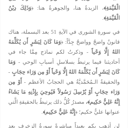
الْقَيِّمَةِ﴾
، الزبدةُ هنا، والجوهرةُ هنا: ﴿
وَذَلِكَ دِيْنُ
الْقَيِّمَةِ﴾
.
في سورةِ الشورى في الآيةِ 51 بعد البسملة، هناك
قانونٌ واضحٌ وواضحٌ جِدَّاً: ﴿
وَمَا كَانَ لِبَشَرٍ أَن يُكَلِّمَهُ
اللهُ إِلَّا وَحْياً
- وذكرتُ لكم نماذج مِمَّا جاء في
أحاديثنا فيما يرتبطُ بسلاسلِ أسبابِ الوحي -
وَمَا
كَانَ لِبَشَرٍ أَن يُكَلِّمَهُ اللهُ إِلَّا وَحْياً أَوْ مِن وَرَاء حِجَابٍ
-
والحقيقةُ الـمُحَمَّديَّةُ هي الحجابُ الأعظم -
أَوْ مِن
وَرَاء حِجَابٍ أَوْ يُرْسِلَ رَسُولاً فَيُوحِيَ بِإِذْنِهِ مَا يَشَاءُ
إِنَّهُ عَلِيٌّ حَكِيم﴾،
مصدرُ كُلُّ ذلك يرتبطُ بالحقيقةِ الَّتي
عنوانها عليٌّ حكيم؛ ﴿
إِنَّهُ عَلِيٌّ حَكِيم﴾
.
لن أذهب بكم بعيداً مباشرةً سورةُ الزخرف بعد