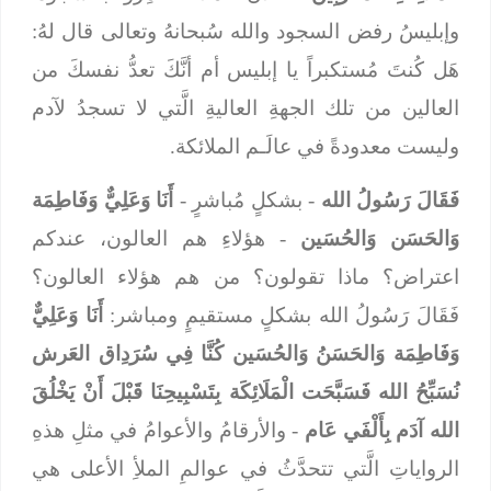
وإبليسُ رفض السجود والله سُبحانهُ وتعالى قال لهُ:
هَل كُنتَ مُستكبراً يا إبليس أم أنَّكَ تعدُّ نفسكَ من
العالين من تلك الجهةِ العاليةِ الَّتي لا تسجدُ لآدم
وليست معدودةً في عالَـم الملائكة.
فَقَالَ رَسُولُ الله
- بشكلٍ مُباشرٍ -
أَنَا وَعَلِيٌّ وَفَاطِمَة
وَالحَسَن وَالحُسَين
- هؤلاءِ هم العالون، عندكم
اعتراض؟ ماذا تقولون؟ من هم هؤلاء العالون؟
فَقَالَ رَسُولُ الله بشكلٍ مستقيمٍ ومباشر:
أَنَا وَعَلِيٌّ
وَفَاطِمَة وَالحَسَنُ وَالحُسَين كُنَّا فِي سُرَدِاق العَرش
نُسَبِّحُ الله فَسَبَّحَت الْمَلَائِكَة بِتَسْبِيحِنَا قَبْلَ أَنْ يَخْلُقَ
الله آدَم بِأَلْفَي عَام
- والأرقامُ والأعوامُ في مثلِ هذهِ
الرواياتِ الَّتي تتحدَّثُ في عوالمِ الملأِ الأعلى هي