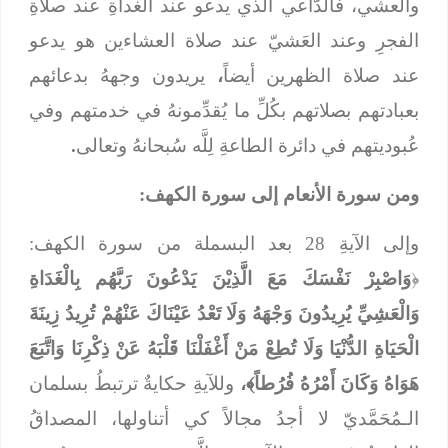
والعشي، فالدَّاعي الَّذي يدعو عند الغداةِ عند صلاةِ
الفجرِ وعند العَشيّ عند صلاة العشاءين هو يدعو
عند صلاة الظهرين أيضاً
،
يريدون وجههُ بدعائهم
بعبادتهم بصلاتهم بكُلِّ ما يُقدِّمونهُ في خدمتهم وفي
عُبوديتهم في دائرة الطاعةِ لِلَّه سُبحانهُ وتعالى
.
ومن سورة الأنعام إلى سورة الكهف:
وإلى الآيةِ 28 بعد البسملة من سورة الكهف:
﴿
وَاصْبِرْ نَفْسَكَ مَعَ الَّذِيْنَ يَدْعُونَ رَبَّهُم بِالْغَدَاةِ
وَالْعَشِيِّ يُرِيدُونَ وَجْهَهُ وَلَا تَعْدُ عَيْنَاكَ عَنْهُمْ تُرِيدُ زِينَةَ
الْحَيَاةِ الدُّنْيَا وَلَا تُطِعْ مَنْ أَغْفَلْنَا قَلْبَهُ عَنْ ذِكْرِنَا وَاتَّبَعَ
هَوَاهُ وَكَانَ أَمْرُهُ فُرُطاً﴾،
وللآيةِ حكايةٌ ترتبطُ بسلمان
الـمُحَمَّديّ لا أجدُ مجالاً كي أتناولها، المصداقُ