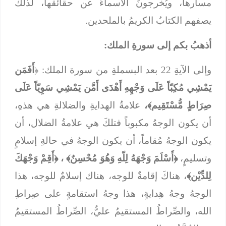
مسارها، ويُخرجونَ الأسماءَ عن حقائقها، لذلك
يصفهم الكتابُ الكريمُ بالملحدين.
أذهبُ بكم إلى سورةِ الملك:
وإلى الآيةِ 22 بعد البسملةِ من سورة الملك: ﴿
أَفَمَن
يَمْشِي مُكِبّاً عَلَى وَجْهِهِ أَهْدَى أَمَّن يَمْشِي سَوِيّاً عَلَى
صِرَاطٍ مُّسْتَقِيم﴾،
علامةُ الهدايةِ والضلالةِ هي هذهِ،
أن يكون الوجهُ مكبوباً فتلكَ هي علامةُ الضلال، أن
يكون الوجهُ مُقاماً، أن يكون الوجهُ في حالةِ إسلامٍ
وتسليمٍ،
﴿أَسْلَمَ وَجْهَهُ لِلّهِ وَهُوَ مُحْسِنٌ﴾ ، ﴿أَقِمْ وَجْهَكَ
لِلدِّيْن﴾
، هناكَ إقامةٌ للوجه، هناك إسلامٌ للوجه، هذا
الوجهُ وجهُ هِدايةٍ، هذا وجهُ استقامةٍ على صِراطِ
الله، والصِّراطُ المستقيمُ عليٌّ، الصِّراطُ المستقيمُ