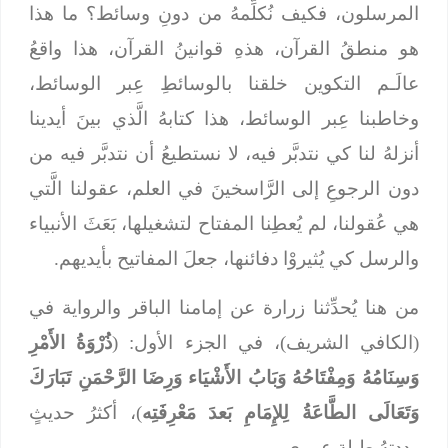
المرسلون، فكيف نُكلِّمهُ من دونِ وسائط؟ ما هذا
هو منطقُ القرآن، هذهِ قوانينُ القرآن، هذا واقعُ
عالَـم التكوين خلقنا بالوسائطِ عِبر الوسائط،
وخاطبنا عِبر الوسائط، هذا كتابهُ الَّذي بينَ أيدينا
أنزلهُ لنا كي نتدبَّر فيه، لا نستطيعُ أن نتدبَّر فيه من
دون الرجوعِ إلى الرَّاسخينَ في العلم، عقولنا الَّتي
هي عُقولنا، لم يُعطِنا المفتاح لتشغيلها، بَعَثَ الأنبياء
والرسل كي يُثيروْا دفائنها، جعلَ المفاتيح بأيديهم.
من هنا يُحدِّثنا زرارة عن إمامنا الباقر والرواية في
(الكافي الشريف)، في الجزء الأول: (
ذُرْوَةُ الأَمْرِ
وَسِنَامُهُ وَمِفْتَاحُهُ وَبَابُ الأَشْيَاء وَرِضَا الرَّحْمَنِ تَبَارَكَ
وَتَعَالَى الطَّاعَةُ لِلإِمَامِ بَعدَ مَعْرِفَتِه
)، أكثرُ حديثٍ
رددتهُ طيلة عمري.