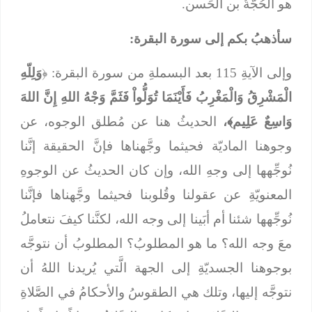
هو الحُجَّةُ بن الحَسن.
سأذهبُ بكم إلى سورة البقرة:
وإلى الآيةِ 115 بعد البسملةِ من سورة البقرة: ﴿
وَلِلّهِ
الْمَشْرِقُ وَالْمَغْرِبُ فَأَيْنَمَا تُوَلُّواْ فَثَمَّ وَجْهُ اللهِ إِنَّ اللهَ
وَاسِعٌ عَلِيم﴾،
الحديثُ هنا عن مُطلق الوجوه، عن
وجوهنا الماديّة فحيثما وجَّهناها فإنَّ الحقيقة إنَّنا
نُوجِّهها إلى وجهِ الله، وإن كان الحديثُ عن الوجوهِ
المعنويّةِ عن عقولنا وقُلوبنا فحيثما وجَّهناها فإنَّنا
نُوجِّهها شئنا أم أبَينا إلى وجه الله، لكنَّنا كيفَ نتعاملُ
معَ وجه الله؟ ما هو المطلوبُ؟ المطلوبُ أن نتوجَّه
بوجوهنا الجسديّةِ إلى الجهة الَّتي يُريدنا اللهُ أن
نتوجَّه إليها، وتلك هي الطقوسُ والأحكامُ في الصَّلاةِ