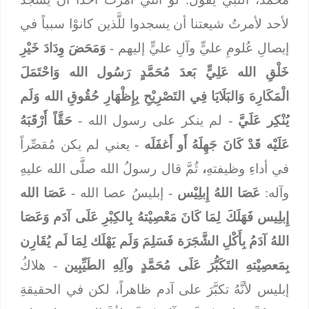
لأحد لأمرتُ شيعتنا أن يسجدوا للَّذين كانوْا سبباً في
إيصالِ عُلومِ عليٍّ وآلِ عليٍّ إليهم -
وَمَحَضَ وِدَادَ خَيْرِ
خَلْقِ الله عَلِيٍّ بَعدَ مُحَمَّدٍ رَسُول الله وَاحْتَمَلَ
الْمَكَارِهَ وَالبَلَايَا فِي التَصْرِيْحِ بِإِظْهَارِ حُقُوقِ الله وَلَم
يُنْكِر عَلَيَّ
- لم ينكر على رسول الله -
حَقَّاً أَرْقَبَهُ
عَلَيْه قَدْ كَانَ جَهِلَهُ أَو أَغفَلَه
- يعني لم يكن مُقصِّراً
في أداءِ وظيفتهِ
،
ثُمَّ قال رسولُ الله صلَّى الله عليهِ
وآله:
عَصَا اللهُ إِبلِيْس
- إبليسُ عصا الله -
عَصَا الله
إِبلِيس فَهَلَكَ لِمَا كَانَ مَعْصِيْتهُ بِالكِبْرِ عَلَى آدَم وَعَصَا
اللهُ آدَمُ بِأَكْلِ الشَّجَرَة فَسَلِمَ وَلَم يَهْلَك لِمَا لَم يُقَارِن
بِمَعصِيْتهِ التَكَبُّرَ عَلَى مُحَمَّدٍ وآلِهِ الطَيِّبِين
- هلاكُ
إبليس لأنَّهُ تكبَّرَ على آدم ظاهراً، لكن في الحقيقةِ