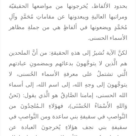
بحدود الألفاظ، يُخرجونها من مواضعها الحقيقيّة
ومراتبها العاليةِ ويبعدونها عن مقاماتِ مُحَمَّدٍ وآلِ
مُحَمَّدٍ ويضعونها في ألفاظٍ هي من جملةِ مظاهر
الأسماء الحسنى.
لكنَّ الآية تُشيرُ إلى هذهِ الحقيقةِ: من أنَّ الملحدين
هم الَّذين لا يتوجَّهونَ بدعائهم وبمضمونِ عبادتهم
الَّتي تشتملُ على معرفةِ الأسماء الحُسنى، لا
يتوجَّهونَ إلى وجهِ الله، إلى اسم الله، إلى أسماء
الله الحسنى، إمامنا الصَّادِقُ هو الَّذي يقول: (نَحنُ
وَاللهِ الأَسْمَاءُ الحُسْنَى)، فهؤلاءِ الـمُلحِدُونَ من
النَّواصبِ في سقيفةِ بني ساعدة ومن النَّواصبِ في
سقيفةِ بني نجف هؤلاءِ يُخرجونَ العبادة عن