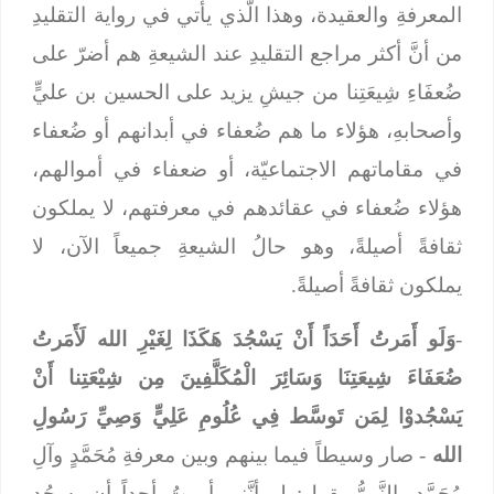
المعرفةِ والعقيدة، وهذا الَّذي يأتي في رواية التقليدِ
من أنَّ أكثر مراجع التقليدِ عند الشيعةِ هم أضرّ على
ضُعفَاءِ شِيعَتِنا من جيشِ يزيد على الحسين بن عليٍّ
وأصحابهِ، هؤلاء ما هم ضُعفاء في أبدانهم أو ضُعفاء
في مقاماتهم الاجتماعيّة، أو ضعفاء في أموالهم،
هؤلاء ضُعفاء في عقائدهم في معرفتهم، لا يملكون
ثقافةً أصيلةً، وهو حالُ الشيعةِ جميعاً الآن، لا
يملكون ثقافةً أصيلةً.
-
وَلَو أَمَرتُ أَحَدَاً أَنْ يَسْجُدَ هَكَذَا لِغَيْرِ الله لَأَمَرتُ
ضُعَفَاءَ شِيعَتِنَا وَسَائِرَ الْمُكَلَّفِينَ مِن شِيْعَتِنا أَنْ
يَسْجُدوْا لِمَن تَوسَّط فِي عُلُومِ عَلِيٍّ وَصِيِّ رَسُولِ
الله
- صار وسيطاً فيما بينهم وبين معرفةِ مُحَمَّدٍ وآلِ
مُحَمَّد، النَّبيُّ يقول: لو أنَّني أمرتُ أحداً أن يسجُد