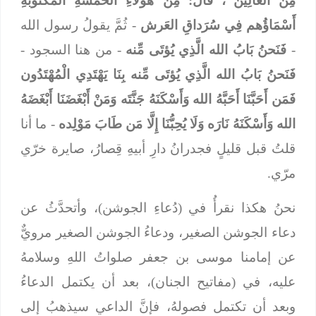
مِنَ العَالِين"، قَالَ: مِنْ هَؤُلَاءِ الخَمْسَةِ الْمَكتُوبَةِ
أَسْمَاؤُهم فِي سُرَداقِ العَرش
- ثُمَّ يقولُ رسول الله
-
فَنَحنُ بَابُ الله الَّذِي يُؤتَى مِّنه
- من هنا السجود -
فَنَحنُ بَابُ الله الَّذِي يُؤتَى مِّنه
بِنَا يَهْتَدِي الْمُهْتَدُون
فَمَن أَحَبَّنَا أَحَبَّهُ الله وَأَسْكَنَهُ جَنَّتَه وَمَنْ أَبْغَضَنَا أَبْغَضَهُ
الله وَأَسْكَنَهُ نَارَه وَلَا يُحِبُّنَا إِلَّا مَن طَابَ مَوْلِده
- ما أنا
قلتُ قبل قليلٍ فجدرانُ دارِ أبيهِ قِصارُ، صايرة خرّي
مرّي.
نحنُ هكذا نقرأُ في (دُعاءِ الجوشن)، وأتحدَّثُ عن
دعاء الجوشن الصغير، ودعاءُ الجوشن الصغير مرويٌّ
عن إمامنا موسى بن جعفر صلواتُ اللهِ وسلامهُ
عليه، في (مفاتيح الجنان)، بعد أن يكتمل الدعاءُ
وبعد أن تكتمل فصولهُ، فإنَّ الداعي سيذهبُ إلى