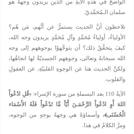
الواضحُ في هذهِ الآيةِ من الَّذين يريدون وجههُ هو
سلمان الـمُحَمَّديّ.
تلاحظون أنَّ الحديث يستمرُّ عن أنَّهم، مَن هُم؟
الأولياءُ، أولياءُ مُحَمَّدٍ وآلِ مُحَمَّدٍ يريدون وجه الله،
كيفَ يتحقَّقُ ذلك؟ أن يتوجَّهوْا بوجوههم إلى وجه
الله سبحانهُ وتعالى، وجوههم الجسديّةُ لها اتجاهُها،
ولكنَّ الحديث هنا عن الوجوهِ القلبيّةِ، عن العقولِ
والقلوب.
الآيةُ 110 بعد البسملةِ من سورة الإسراء: ﴿
قُلِ ادْعُواْ
اللهَ أَوِ ادْعُواْ الرَّحْمَـنَ أَيّاً مَّا تَدْعُواْ فَلَهُ الأَسْمَاء
الْحُسْنَى﴾،
وأسماؤهُ هي وجههُ بوجهٍ من الوجوه،
ومرَّ الكلامُ في هذا.