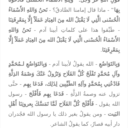
بِهَا"
- ماذا قال إمامنا الصَّادقُ؟ -
نَحنُ وَاللهِ الأَسْمَاءُ
الْحُسْنى الَّتِي لَا يَقْبَلُ الله مِنَ العِبَادِ عَمَلَاً إِلَّا بِمَعْرِفَتِنَا
- طَبِّقوا هذا على كلماتِ أبينا آدم -
نَحنُ وَاللهِ
الأَسْمَاءُ الْحُسْنى الَّتِي لَا يَقْبَلُ الله مِنَ العِبَادِ عَمَلَاً إِلَّا
بِمَعْرِفَتِنَا
.
وَبِالتَوَاضُعِ
- الله يقولُ لأبينا آدم -
وَبِالتَوَاضُعِ لـمُحَمَّدٍ
وآلِ مُحَمَّدٍ تَفْلَحُ كُلَّ الفَلَاح وَتَزُولُ عَنْكَ وَصْمَةُ الذِلَّةِ
فَادْعُنِي بِمُحَمَّدٍ وآلِهِ الطَيِّبِين لِذَلِك،
فَدَعَا بِهِم
- حتَّى
تزول عنه وصمةُ الذِلَّةِ -
فَدَعَا بِهِم فَأَفْلَحَ
- رسول
الله يقول -
فَأَفْلَحَ كُلَّ الفَلَاح لَمَّا تَمَسَّكَ بِعروتِنَا أَهْلِ
البَيت
- ومن يقولُ بغير ذلك يا رسول الله فجُدران
دار أبيه قصارُ، كما يقولُ الشاعر.