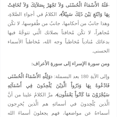
-
فَلَهُ الأَسْمَاءُ الْحُسْنَى وَلاَ تَجْهَرْ بِصَلاَتِكَ وَلاَ تُخَافِتْ
بِهَا وَابْتَغِ بَيْنَ ذَلِكَ سَبِيْلاً﴾،
الكلامُ في أجواءِ الصَّلاةِ،
وهذا جانبٌ من أحكامها، جانبٌ من طُقوسها،
لا تكُن
مُجاهراً، لا تكُن مُخافتاً بصلاتك الَّتي تتوجَّهُ فيها
بدعائك مُنادياً مُخاطباً وجه الله، مُخاطباً الأسماء
الحسنى.
ومن سورة الإسراء إلى سورةِ الأعراف:
وإلى الآيةِ 180 بعد البسملة: ﴿
وَلِلّهِ الأَسْمَاءُ الْحُسْنَى
فَادْعُوهُ بِهَا وَذَرُواْ الَّذِيْنَ يُلْحِدُونَ فِي أَسْمَآئِهِ
سَيُجْزَوْنَ مَا كَانُواْ يَعْمَلُون﴾
، مرَّ الكلامُ علينا من أنَّ
الَّذين يُلْحِدونَ في أسمائهِ هم الَّذين يُخرِجون
أسماءهُ عن مواضعها، فهم يجعلونَ أسماءَ الله