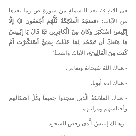
في الآيةِ 73 بعد البسملةِ من سورةِ ص وما بعدها
من الآيات: ﴿
فَسَجَدَ الْمَلَائِكَةُ كُلُّهُمْ أَجْمَعُون
۞
إِلَّا
إِبْلِيسَ اسْتَكْبَرَ وَكَانَ مِنْ الْكَافِرِين
۞
قَالَ يَا إِبْلِيسُ
مَا مَنَعَكَ أَن تَسْجُدَ لِمَا خَلَقْتُ بِيَدَيَّ أَسْتَكْبَرْتَ أَمْ
كُنتَ مِنَ الْعَالِينَ﴾،
الآياتُ واضحةٌ؛
- هناك اللهُ سُبحانهُ وتعالى.
- هناك آدم أبونا.
- هناك الملائكةُ الَّذين سجدوا جميعاً بكُلِّ أشكالهم
وأجناسهم ومراتبهم.
- وهناك إبليسُ الَّذي رفض السجود.