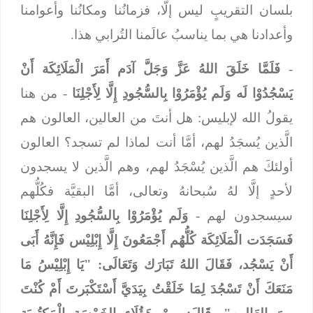
بلسان التقريبٍ ليس إلَّا، فزمانُنا ومكانُنا وأعوامنا
وأعدادنا هي بما يناسبُ عالَمنا التُرابي هذا.
-
فَلَمَّا خَلَقَ اللهُ عَزَّ وَجَلَّ آدَم أَمَرَ الْمَلَائِكَة أَنْ
يَسْجُدُوْا لَه وَلَم يُؤْمَرُوْا بِالسُّجُودِ إِلَّا لِأَجْلِنَا
- من هنا
يقولُ الله لإبليس: هل أنتَ من العالين، العالون هم
الَّذين يُسجَدُ لهم، أمَّا أنت لماذا لم تسجد؟ العالون
أولئكَ هم الَّذين يُسْجَدُ لهم، وهم الَّذين لا يسجدون
لأحدٍ إلَّا لهُ سُبحانهُ وتعالى، أمَّا البقيَّة فكُلُّهم
سيسجدون لهم -
وَلَم يُؤْمَرُوْا بِالسُّجُودِ إِلَّا لِأَجْلِنَا
فَسَجَدَت الْمَلَائِكَة كُلُّهُم أَجْمَعُونَ إِلَّا إِبْلِيْس فَإِنَّهُ أَبَى
أَنْ يَسْجُد، فَقَالَ اللهُ تَبَارَك وَتَعَالَى: "يَا إِبْلِيْسُ مَا
مَنَعَكَ أَنْ تَسْجُدَ لِمَا خَلَقْتُ بِيَدَيَّ أَسْتَكْبَرتَ أَمْ كُنْتَ