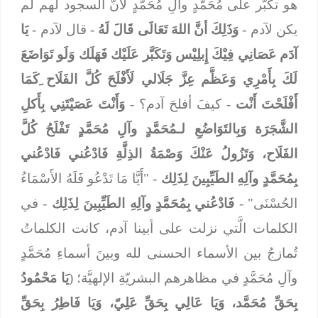
هو تكبَّر على مُحَمَّدٍ وآلِ مُحَمَّدٍ لأنَّ السجود لهم لم
يكن لآدم -
وَذَلِكَ أنَّ اللهَ تَعَالَى قَالَ لَهُ
- قال لآدم -
يَا
آدَم عَصَانِي فِيْكَ إِبلِيْس وَتَكَبَّر عَلَيْك فَهَلَك وَلَو تَوَاضَعَ
لَكَ بِأَمْرِي وَعَظَّم عِزَّ جَلَالي لَأَفْلَحَ كُلَّ الفَلَاح ِكَمَا
أَفْلَحْتَ أَنْت
- كيفَ أفلحَ آدم؟ -
وَأَنْتَ عَصَيْتَنِي بِأَكلِ
الشَّجَرَة وَبِالتَوَاضُعِ لـمُحَمَّدٍ وآلِ مُحَمَّدٍ تَفْلَحُ كُلَّ
الفَلَاح، وَتَزُولُ عَنْكَ وَصْمَةُ الذِلَّةِ فَادْعُني فَادْعُني
بِمُحَمَّدٍ وآلِهِ الطَيِّبِينَ لِذَلِك
- "أَيَّا مَا تَدْعُو فَلَهُ الأَسْمَاءُ
الحُسْنَى" -
فَادْعُني بِمُحَمَّدٍ وآلِهِ الطَيِّبِينَ لِذَلِك
- في
الكلمات الَّتي نزلت على أبينا آدم، كانت الكلماتُ
تُمازجُ بين الأسماء الحسنى لله وبينَ أسماءِ مُحَمَّدٍ
وآلِ مُحَمَّدٍ في مظاهرهم البشريّةِ الإلهيَّة؛ (
يَا مَحْمُودُ
بِحَقِّ مُحَمَّد، وَيَا عَالِي بِحَقِّ عَلِيّ، وَيَا فَاطِرُ بِحَقِّ