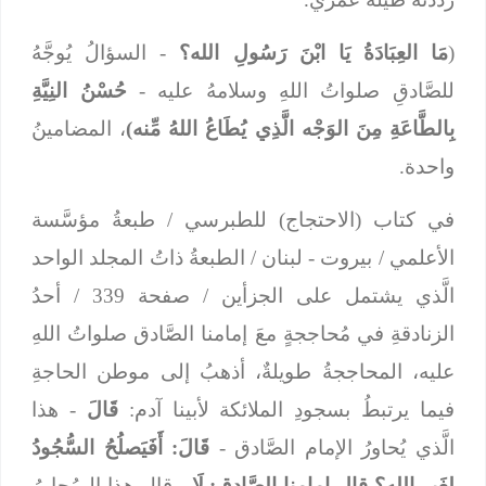
(
مَا العِبَادَةُ يَا ابْنَ رَسُولِ الله؟
- السؤالُ يُوجَّهُ
للصَّادقِ صلواتُ اللهِ وسلامهُ عليه -
حُسْنُ النِيَّةِ
بِالطَّاعَةِ مِنَ الوَجْه الَّذِي يُطَاعُ اللهُ مِّنه)
، المضامينُ
واحدة.
في كتاب (الاحتجاج) للطبرسي / طبعةُ مؤسَّسة
الأعلمي / بيروت - لبنان / الطبعةُ ذاتُ المجلد الواحد
الَّذي يشتمل على الجزأين / صفحة 339 / أحدُ
الزنادقةِ في مُحاججةٍ معَ إمامنا الصَّادق صلواتُ اللهِ
عليه، المحاججةُ طويلةٌ، أذهبُ إلى موطن الحاجةِ
فيما يرتبطُ بسجودِ الملائكة لأبينا آدم:
قَالَ
- هذا
الَّذي يُحاورُ الإمام الصَّادق -
قَالَ: أَفَيَصلُحُ السُّجُودُ
لِغَيرِ الله؟
قال إمامنا الصَّادق:
لَا
- قال هذا الـمُحاوِرُ