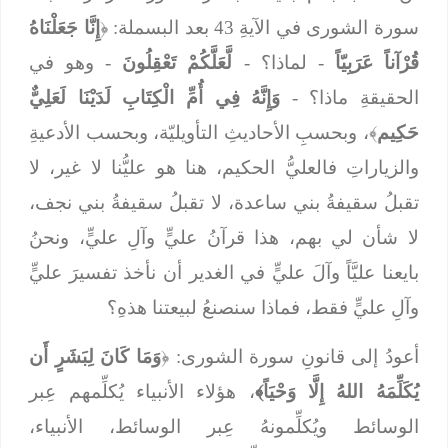
سورة الشورى في الآيةِ 43 بعد البسملة: ﴿
إِنَّا جَعَلْنَاهُ
قُرْآناً عَرَبِيّاً
- لماذا؟ -
لَّعَلَّكُمْ تَعْقِلُونَ
- وهو في
الحقيقةِ ماذا؟ -
وَإِنَّهُ فِي أُمِّ الْكِتَابِ لَدَيْنَا لَعَلِيٌّ
حَكِيم
﴾، وبحسبِ الأحاديثِ التأويليّة، وبحسب الأدعيةِ
والزياراتِ فالعليُّ الحكيم، هنا هو عليُّنا لا غير، لا
تقبلُ سقيفةُ بني ساعدة، لا تقبلُ سقيفةُ بني نجف،
لا شأن لي بهم، هذا قرآنُ عليٍّ وآلِ عليٍّ، ونحنُ
بايعنا عليَّاً وآلَ عليٍّ في الغدير أن نأخذ تفسيرَ عليٍّ
وآلِ عليٍّ فقط، فماذا سنصنعُ لبيعتنا هذهِ؟
أعودُ إلى قانونِ سورة الشورى: ﴿
وَمَا كَانَ لِبَشَرٍ أَن
يُكَلِّمَهُ اللهُ إِلَّا وَحْيَاً﴾
، هؤلاء الأنبياء يُكلِّمهم عِبر
الوسائط ويُكلِّمونهُ عِبر الوسائط، الأنبياء،