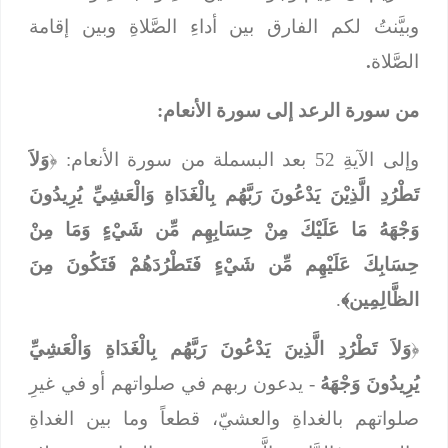
وبيَّنتُ لكم الفارق بين أداءِ الصَّلاةِ وبين إقامة
الصَّلاة
.
من سورة الرعد إلى سورة الأنعام:
وإلى الآيةِ 52 بعد البسملة من سورة الأنعام: ﴿
وَلاَ
تَطْرُدِ الَّذِيْنَ يَدْعُونَ رَبَّهُم بِالْغَدَاةِ وَالْعَشِيِّ يُرِيدُونَ
وَجْهَهُ مَا عَلَيْكَ مِنْ حِسَابِهِم مِّن شَيْءٍ وَمَا مِنْ
حِسَابِكَ عَلَيْهِم مِّن شَيْءٍ فَتَطْرُدَهُمْ فَتَكُونَ مِنَ
الظَّالِمِين﴾
.
﴿
وَلاَ تَطْرُدِ الَّذِينَ يَدْعُونَ رَبَّهُم بِالْغَدَاةِ وَالْعَشِيِّ
يُرِيدُونَ وَجْهَهُ
-
يدعون ربهم في صلواتهم أو في غيرِ
صلواتهم بالغداةِ والعشيّ، قطعاً وما بين الغداةِ