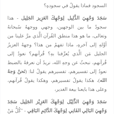
السجود فماذا يقولُ في سجودهِ؟
سَجَدَ وَجْهِيَ الذَّلِيل لِوَجْهِكَ العَزِيز الجَلِيل
- هذا
سجودٌ ما بين الوجهين، وجهي ووجههُ سُبحانهُ
وتعالى، ما هو هذا منطق القُرآن الَّذي مرَّ علينا من
أوَّلهِ إلى آخرهِ، ماذا تفهمُ من هذا؟ وجههُ العزيزُ
الجليل مَن الَّذي يُعرِّفنا بهِ؟ قُرآنهم؟ نعودُ إلى
قُرآنهم، نبحثُ عن وجهِ الله، نريدُ أن نعرفهُ بالضبط
نعودُ إلى تفسيرهم، تفسيرهم يقولُ لنا: (
نَحنُ وَجهُ
الله
)، هكذا يقولُ تفسيرهم، وهكذا يقولُ قُرآنهم،
وعلى هذا بايعنا بيعة الغدير،
سَجَدَ وَجْهِيَ الذَّلِيْل لِوَجْهِكَ العَزِيْز الجَلِيل
سَجَدَ
وَجْهِيَ البَالِي الفَانِي لِوَجْهِكَ الدَّائِمِ البَاقِي
- "كُلُّ مَنْ