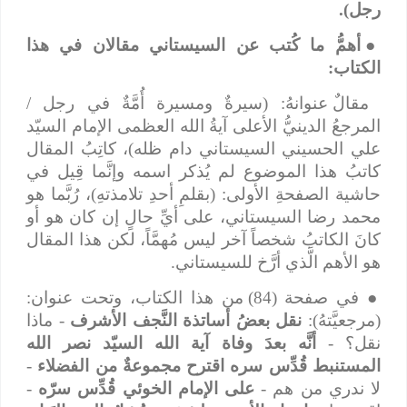
رجل).
●
أهمُّ ما كُتب عن السيستاني مقالان في هذا
الكتاب:
مقالٌ عنوانهُ: (سيرةٌ ومسيرة أُمَّةٌ في رجل /
المرجعُ الدينيُّ الأعلى آيةُ الله العظمى الإمام السيّد
علي الحسيني السيستاني دام ظله)، كاتِبُ المقال
كاتبُ هذا الموضوع لم يُذكر اسمه وإنَّما قِيل في
حاشية الصفحةِ الأولى: (بقلمِ أحدِ تلامذتهِ)، رُبَّما هو
محمد رضا السيستاني، على أيِّ حالٍ إن كان هو أو
كانَ الكاتبُ شخصاً آخر ليس مُهمَّاً، لكن هذا المقال
هو الأهم الَّذي أرَّخ للسيستاني.
●
في صفحة (84) من هذا الكتاب، وتحت عنوان:
(مرجعيَّتهُ):
نقل بعضُ أساتذة النَّجف الأشرف
- ماذا
نقل؟ -
أنَّه بعدَ وفاة آية الله السيّد نصر الله
المستنبط قُدِّس سره اقترح مجموعةٌ من الفضلاء
-
لا ندري من هم -
على الإمام الخوئي قُدِّس سرّه
-