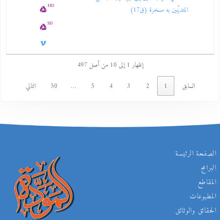
HD
المتديّنين به مسخرة (ق17)
SD
إظهار 1 إلى 10 من أصل 497
السابق
1
2
3
4
5
…
50
التالي
الصفحة الرئيسة
البرامج
المقاطع
المطبوعات
الحقائق والوثائق