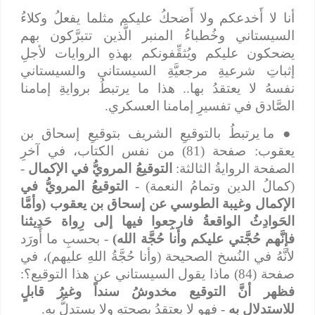
أنا لا أَخدعكم ولا أَضحكُ عليكم مثلما يفعلُ وكلاءُ
السيستاني وخُطباءُ المنبر الَّذين تتبرَّكون بهم
يضحكون عليكم ويُثقِّفونكم بهذهِ الروايات لأجلِ
إثباتِ شرعيةِ مرجعيَّةِ السيستاني والسيستاني
نفسهُ لا يعتقدُ بها.. هذا ما يرتبطُ بروايةِ إمامنا
الصَّادق في تفسيرِ إمامنا العسكري.
●
ما يرتبطُ بالتوقيعِ الشريف بتوقيعِ إسحاق بن
يعقوب: صفحة (81) من نفس الكتاب، في آخرِ
الصفحة الروايةُ الثالثة:
التوقيعُ المرويُّ في الإكمال
-
(كمالُ الدين وتمامُ النعمة) -
التوقيعُ المرويُّ في
الإكمال
وغيبة الطوسي عن إسحاق بن يعقوب (وأمَّا
الحَوادِثُ الواقعةُ فارجِعوا فيها إلى رِواة حَدِيثنا
فإنَّهم حُجَّتي عليكم وأنا حُجَّة الله)
- بحسبِ ما أَورَد
لأنَّهُ في النُسخ الصحيحة (وأنا حُجَّةُ اللهِ عليهم)، في
صفحة (84) ماذا يقول السيستاني عن هذا التوقيع؟:
فظهر أنَّ التوقيع مخدوشُ سنداً وغيرُ قابلٍ
للاستدلال به
- فهو لا يعتقدُ بصحتهِ ولا يستدلُّ بهِ.