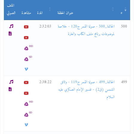
الملف
#
عنوان الحلقة
المدة
مشاهدة
الصوتي
500
الخاتمة_500 - صولة القمر ج120 - خلاصة
2:32:03
لموضوعات برنامج ملف الكتاب والعترة
HD
SD
499
الخاتمة_499 - صولة القمر ج119 - وثائق
2:38:22
الشمس (ق2) - تفسير الإمام العسكري عليه
السلام
HD
SD