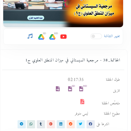
SD
HD
تغيير الشاشة
الخاتمة_38 - مرجعية السيستاني في ميزان المنطق العلوي ج1
02:17:35
طول الحلقة
SD
HD
تنزيل
ملخـّص الحلقة
مطبوع الحلقة
ليس متوفر
انشرها على