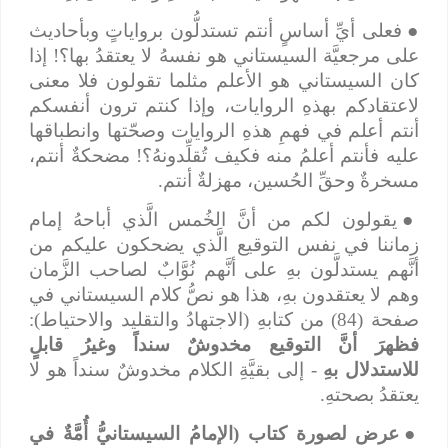
●
فعلى أيِّ أساسٍ أنتم تستدلُّون برواياتٍ وبأحاديث
على مرجعيَّة السيستاني هو نفسهُ لا يعتقدُ بها؟! إذا
كان السيستاني هو الأعلم مثلما تقولون فلا معنى
لاعتقادكم بهذهِ الروايات، وإذا كنتم ترون أنفسكم
أنتم أعلم في فهمِ هذهِ الروايات وصحّتها وانطباقها
عليه فأنتم أعلمُ منه فكيف تُقلِّدونهُ؟! مضحكةٌ أنتم،
مسخرةٌ وحقِّ الحُسين، مهزلةٌ أنتم.
●
يقولون لكم من أنَّ الخُمس الَّذي أباحهُ إمام
زماننا في نفس التوقيع الَّذي يضحكون عليكم من
أنَّهم يستدلَّون بهِ على أنَّهم نُوَّابٌ لصاحب الزَّمان
وهم لا يعتقدون بهِ، هذا هو نصُّ كلام السيستاني في
صفحة (84) من كتابهِ (الاجتهادُ والتقليد والاحتياط):
فظهرَ أنَّ التوقيع مخدوشٌ سنداً وغيرُ قابلٍ
للاستدلال بهِ
- إلى بقيَّةِ الكلام مخدوشٌ سنداً هو لا
يعتقدُ بصحتهِ.
●
عرض لصورة كتاب (الإمامُ السيستانيُّ أُمَّةٌ في