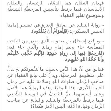
فهذان النصَّان هما النصَّان الرئيسان والنصَّان
الأساسيان فيما يرتبطُ بتأسيسِ المرجعيَّةِ الشيعيَّةِ
وبموضوعِ تقليدِ الفقهاء:
- روايةُ التقليدِ عن صادقِ العترةِ في تفسيرِ إمامنا
الحسنِ العسكري: (
فَلِلْعَوَامِّ أَنْ يُقَلِّدُوه
).
- وتوقيع إسحاق بن يعقوب الَّذي صدرَ من الناحيةِ
المقدَّسة جاء بخطِ إمامِ زماننا والَّذي جاء فيه:
(
فَارجِعُوْا فِيَها إلى رِواةِ حَدِيثِنا فإنَّهُم حُجَّتِي عَلَيكُم
وأنَا حُجَّةُ اللهِ عَلَيهِم).
فقالوا من أنَّ هذا النَّص بحسبِ ما يُثقِّفونكم بهِ يدلُّ
على منظومةِ المرجعيَّة، ويدلُّ على نيابةِ الفقهاءِ عن
صاحبِ الزَّمان صلواتُ اللهِ وسلامهُ عليه في زمان
الغيبةِ الكُبرى، هذا التوقيعُ وهذهِ الروايةُ هما الأصل
وعلى أساسهما يتمُّ التثقيفُ في الوسط الشِّيعي
فيما يرتبطُ بالمرجعيَّةِ والتقليدِ والنيابةِ عن صاحبِ
الزَّمان وقيادة الأمَّة، أليس الأمرُ هكذا؟!