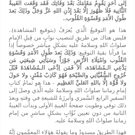
إلى أَحَدٍ يَقُومُ مَقَامَكَ بَعْدَ وَفَاتِك فَقَد وَقَعَت الغَيبةُ
الثَّانِية فَلَا ظُهُورَ إلَّا بَعْدَ إِذْنِ اللهِ عَزَّ وَجَلَّ وذَلِكَ بَعدَ
طُولِ الأَمَدِ وَقَسْوَةِ القُلُوب..
هذا هو التوقيعُ الَّذي يُعرَفُ (بتوقيعِ المشاهدة)..
فليس هناك من طريقٍ لتنصيبِ نوابٍ من قِبلِ الإمامِ
صلواتُ اللهِ وسلامهُ عليه بشكلٍ مباشر خصوصاً إذا
ما قرأنا بقيةَ التوقيع:
وَذَلِكَ بَعدَ طُولِ الأَمَدِ وَقَسْوَةِ
القُلُوب وامْتِلَاءِ الأَرْضِ جَوْرَاً وسَيَأتِي شِيعَتِي مَن
يَدَّعِي الـمُشَاهَدَة، أَلاَ فَمَن اِدَّعَى الـمُشَاهَدَةَ قَبْلَ
خُرُوجِ السُّفْيَّانِي والصَّيْحَةِ فَهُوَ كَاذِبٌ مُفْتَرٍ، ولا حَولَ
ولا قُوَّة إلَّا باللهِ العَليِّ العَظِيم
- هذا هو تمامُ كتابِ
إمامِ زماننا صلواتُ اللهِ وسلامهُ عليه الَّذي وصلَ إلى
السفيرِ الرابع السَّمري وأبرزَهُ للشيعةِ في وقتهِ وبعدَ
ذلك توفي وطويت صفحةُ الغيبةِ الأولى وبدأت الغيبةُ
الثانية من دونِ تعيين نُوَّابٍ بشكلٍ مباشرٍ من إمامِ
زماننا صلواتُ اللهِ وسلامهُ عليه.
فهذا الطريقُ مسدودٌ وما يقولهُ هؤلاء المعمَّمون إنَّهُ