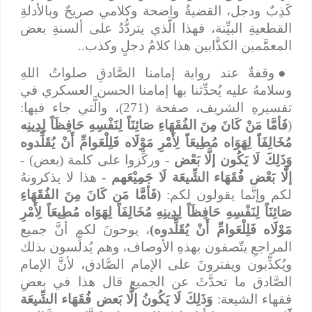
كَذِبٌ ودجل، القضيةُ واضحة وكلامي صريحٌ وبالأدلةِ
القطعيةِ البيِّنة، فهذا الَّذي يتردُّدُ على ألسنةِ بعض
المعمَّمين الكذَّابين هذا كلامُ دجلٍ وكذب..
●
وقفةٌ عند رواية إمامنا الصَّادقِ صلواتُ اللهِ
وسلامهُ عليه يُحدِّثنا بها إمامنا الحسن العسكري في
تفسيرهِ الشريف، صفحة (271)، والَّتي جاء فيها:
(
فَأمَّا مَنْ كَانَ مِنَ الفُقَهَاءِ صَائِنَاً لِنَفْسِهِ حَافِظَاً لِدِينِه
مُخَالِفَاً لِهَوَاه مُطِيعَاً لِأَمْرِ مَوْلَاه فَلِلْعَوامِّ أَنْ يُقَلِّدوه
وَذَلِكَ لَا يَكُون إلَّا بَعْض
- وركِّزوا على كلمة (بعض) -
إلَّا بَعْض فُقَهَاء الشِّيعَة لَا جَمِيْعَهم
-
هذا لا يذكرونهُ
لكم وإنَّما يقولون لكم:
(فَأمَّا مَن كَانَ مِنَ الفُقَهَاءِ
صَائِنَاً لِنَفْسِهِ حَافِظَاً لِدِينِهِ مُخَالِفَاً لِهَوَاه مُطِيعَاً لِأَمْرِ
مَوْلَاه فَلِلْعَوامِّ أَنْ يُقَلِّدوه)
، يوحونَ لكم أنَّ جميع
المراجعِ يتّصفون بهذهِ الأوصاف، وهم يُدلِّسون بذلك
ويُكذِّبون ويفترونَ على الإمام الصَّادق، لأنَّ الإمام
الصَّادق ما تحدَّثَ عن الجميع قال هذا في بعضِ
فقهاء الشيعة:
وَذَلِكَ لَا يَكُونُ
إلَّا بَعض فُقَهَاء الشِّيعَة