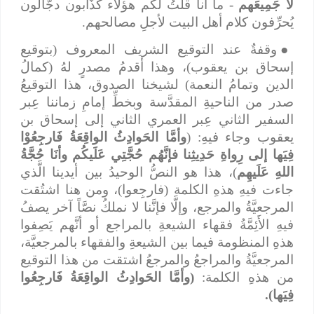
لَا جَمِيعَهم
- ما أنا قلتُ لكم هؤلاء كذَّابون دجَّالون
يُحرِّفون كلام أهل البيت لأجلِ مصالحهم.
●
وقفةٌ عند التوقيع الشريف المعروف (بتوقيع
إسحاق بن يعقوب)، وهذا أقدمُ مصدرٍ لهُ (كمالُ
الدين وتمامُ النعمة) لشيخنا الصدوق، هذا التوقيعُ
صدر من الناحيةِ المقدَّسة وبخطِّ إمامِ زماننا عِبر
السفير الثاني عِبر العمري الثاني إلى إسحاق بن
يعقوب وجاء فيهِ: (
وأمَّا الحَوادِثُ الواقِعَةُ فَارجِعُوْا
فِيَها إلى رِواةِ حَدِيثِنا فإنَّهُم حُجَّتِي عَلَيكُم وأنَا حُجَّةُ
اللهِ عَلَيهِم
)، هذا هو النصُّ الوحيدُ بين أيدينا الَّذي
جاءت فيهِ هذهِ الكلمة (فارجِعوا)، ومن هنا اشتُقت
المرجعيَّةُ والمرجع، وإلَّا فإنَّنا لا نملكُ نصَّاً آخر يصفُ
فيهِ الأَئِمَّةُ فقهاء الشيعةِ بالمراجع أو أنَّهم يَصِفوا
هذهِ المنظومة فيما بين الشيعةِ والفقهاء بالمرجعيَّة،
المرجعيَّةُ والمراجعُ والمرجعُ اشتقت من هذا التوقيع
من هذهِ الكلمة:
(وأمَّا الحَوادِثُ الواقِعَةُ فَارجِعُوا
فِيَها).