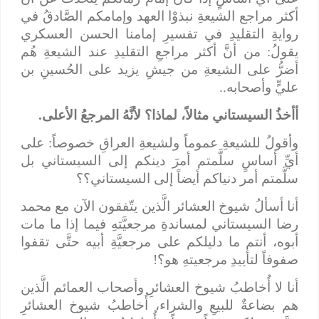
أكثر مراجع الشيعةِ نبذوْا العهد وإمامكم الصَّادقُ في
روايةِ التقليدِ في تفسيرِ إمامنا الحسن العسكري
يقولُ: من أنَّ أكثر مراجعِ التقليدِ عند الشيعةِ هُم
أضرُّ على الشيعةِ من جيشِ يزيد على الحُسينِ بن
عليٍّ وأصحابه..
أأخذُ السيستاني مثالاً، لماذا؟ لأنَّهُ المرجعُ الأعلى.
وأقولُ للشيعةِ عموماً ولشيعةِ العراقِ خصوصاً: على
أيِّ أساسٍ سلَّمتم أمرَ دينكم إلى السيستاني بل
سلَّمتم أمر دنياكم أيضاً إلى السيستاني؟؟
أنا أسألُ شيوخ العشائر الَّذين يتّفقون الآن مع محمد
رضا السيستاني لمساندةِ مرجعيَّتهِ فيما إذا ما مات
أبوه، أنتم ما دليلكم على مرجعيَّةِ أبيه حتَّى تقفوا
صفوفاً لتأييدِ مرجعيتهِ هو؟!
أنا لا أُخاطبُ شيوخ العشائرِ وأصحاب العمائم الَّذين
هم بضاعةٌ للبيعِ والشراء، أُخاطبُ شيوخ العشائرِ