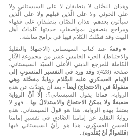
وهذان النصَّان لا ينطبقان لا على السيستاني ولا
على الخوئي ولا على الَّذين قبلهم ولا على الَّذين
سيأتون بعدهم، هذان النصَّان ينطبقانِ على فقهاء
ومراجع يتصفون بمواصفاتٍ حددتها كلماتُ أهل
البيت وقد فصَّلتُ الكلام فيها في برامج سابقة..
●
وقفةٌ عند كتاب السيستاني (الاجتهادُ والتقليدُ
والاحتياط)، الجزء الخامس عشر من مجموعةِ الآثارِ
الكاملة للمرجع الديني الأعلى السيّد السيستاني،
صفحة (428):
وقد ورد في التفسير المنسوبِ إلى
الإمام العسكري عليه السَّلام روايةٌ مفصَّلة وهي
منقولةٌ في (الاحتجاج) أيضاً
- بعد أن يتحدَّث عن هذهِ
الرواية، فماذا يقول السيستاني؟:
إلَّا أنَّ الروايةَ
ضعيفةٌ ولا يمكنُ الاحتجاجُ والاستدلالُ بها
- فهو لا
يعتقدُ بهذهِ الرواية، هذا هو قولُ السيستاني، هذهِ
روايةُ التقليد عن إمامنا الصَّادقِ في تفسيرِ إمامنا
الحسن العسكري، هذا هو رأيُ السيستاني فيها
(
فَللعوامِّ أنْ يُقلِّدوه
)..