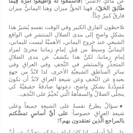
عن مالكٍ الأشتر: (
فَاسْمَعُوا لَهُ وَأَطِيعُوا أَمْرَهُ فِيمَا
طَابَقَ الحَقّ
)، فهنا الحقُّ ميزان وهنا اليمانيُّ ميزان
فارقٌ كبيرٌ جِدَّاً.
تلاحظون الفارق الكبير وفي الوقت نفسهِ يُشيرُ هذا
بشكلٍ واضحٍ إلى مدى الضلال المنتشرِ في الواقع
الشيعي عند خروج اليماني، الأهميَّةُ ليست لليماني،
اليمانيُّ وسيطٌ من قِبلِ إمامِ زماننا مجرىً لمرادِ
إمامِ زماننا، لكنَّ هذا يكشفُ عن مدى الضلالِ
المتجذِّرِ والمنتشرِ في النَّجفِ وفي العراقِ وفي
سائرِ المناطقِ الشيعيَّةِ الأخرى، لذا لابُدَّ من جهةٍ
بعيدةٍ عن النَّجفِ وعن شيعةِ العراقِ لابُدَّ أن تكونَ
مُسدَّدةً بشكلٍ واضحٍ، دعوتها صادقةٌ حقيقيَّةٌ كي
يتجلَّى الضلالُ والسفاهةُ الَّتي تُخيِّمُ على النَّجف..
●
سؤالٌ يطرحُ نفسهُ على الشيعةِ جميعاً وعلى
شيعةِ العراقِ خصوصاً:
على أيِّ أساسٍ تمسَّكتم
بالمراجع الَّذين تعتقدون بهم؟!
على أيِّ أساسٍ إذا كانَ إمامَ زمانكم يتحدَّثُ عن أنَّ