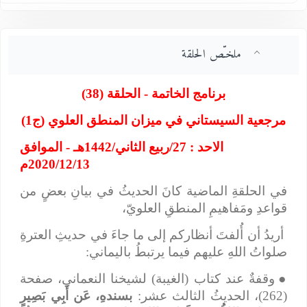
ملخـّص الحلقة
برنامج الخاتمة - الحلقة (38)
مرجعية السيستاني في ميزان المنطق العلوي (ج1)
الاحد : 27/ربيع الثاني/1442هـ - الموافق
2020/12/13م
في الحلقةِ الماضية كانَ الحديثُ في بيانِ بعضٍ من
قواعدِ ومَفاهيمِ المنطقِ العلويّ،
أريدُ أن أُلفتَ أنظاركم إلى ما جاءَ في حديثِ العترةِ
صلواتُ اللهِ عليهم فيما يرتبطُ باليماني:
●
وقفةٌ عند كتاب (الغيبة) لشيخنا النعماني، صفحة
(262)، الحديثُ الثالث عشر:
بسندهِ،
عَن أَبِي بَصِيرٍ