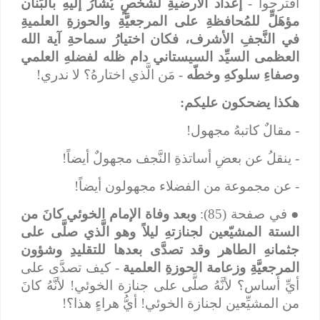
اقترحوا -
إعداد الأرضيةِ لشخصٍ يُشارُ إليهِ بالبَنان
مؤهَلٍّ للمُحافظةِ على المرجعيَّةِ والحوزةِ العلميةِ
في النَّجفِ الأشرف، فكان اختيارُ سماحةِ آية الله
العظمى السيِّد السيستاني دام ظله لفضلهِ العلمي
وصفاءِ سلوكهِ وخطّه
- مَن الَّذي اختارهُ؟ لا ندري!
هكذا يضحكون عليكم:
- مقالٌ كاتبهُ مجهول!
- ينقلُ عن بعضِ أساتذةِ النَّجف مجهولٌ أيضاً!
- عن مجموعة من الفضلاء مجهولون أيضاً!
●
في صفحة (85):
وبعد وفاة الإمام الخوئي كانَ من
الستة المشيّعين لجنازتهِ ليلاً وهو الَّذي صلَّى على
جثمانهِ الطاهر وقد تصدَّى بعدها للتقليدِ وشؤون
المرجعيَّةِ وزعامة الحوزةِ العلمية
- كيف تصدَّى على
أيِّ أساس؟ لأنَّهُ صلَّى على جنازة الخوئي! لأنَّهُ كانَ
من المشيِّعين لجنازة الخوئي! أيُّ هراءٍ هذا؟!