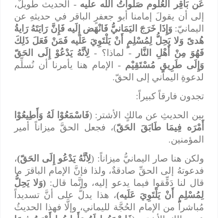
عَن بَاقِر العُلُوم صَلَواتُ الله
عليه
- الحديث طويلٌ،
إلى أن يقولَ إمامنا أبو جعفرٍ الباقر في حديثهِ عن
اليمانيّ:
وَإِذَا خَرَجَ اليَمَانيُّ فَانْهَض إِلَيه فَإِنَّ رَايَتَهُ رَايةُ
هُدىً وَلا يَحِلُّ لِمُسْلِمٍ أَنْ يَلْتَوِيَ عَلَيه فَمَنْ فَعَلَ ذَلِكَ
فَهُوَ مِنْ أَهْلِ النَّار
- لماذا؟ -
لِأنَّهُ يَدْعُوْ إِلَى الحَقّ
وَإِلَى طَرِيقٍ مُسْتَقِيْم
- الإمام هنا يأمرنا أن نُسلِّم
لدعوةِ اليماني إلى الحقّ.
تجدون فارقاً كبيراً:
بين الحديثِ عن مالكٍ الأشتر: (
فَاسْمَعُوْا لَهُ وَأَطِيعُوْا
أَمْرَه فِيمَا طَابَقَ الحَقّ
)، فجعل الحقَّ ميزاناً أمير
المؤمنين.
ولكن هنا صار اليمانيُّ ميزاناً: (
لِأنَّهُ يَدْعُو إِلَى الحَقّ)
،
فدعوتهُ إلى الحقِّ صادقةٌ، ولذا فإنَّ الإمام الباقرَ ما
قال لنا دَقِّقوا فيما يدعو إليه، وإنَّما قال:
(وَلا يَحِلُّ
لِمُسْلِمٍ أَنْ يَلْتَوِيَ عَلَيه)
، هذا يدلُّ على أنَّ تسديداً
مُباشراً من الإمام الحُجَّة لليماني، وإلَّا فهذا الحديثُ