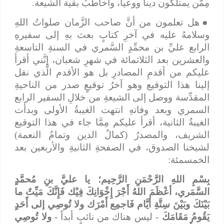
مِمَّن يمتلكون ديناً ووعياً، وأُخاطبُ بقية الشيعة.
●
هل تعلمون من أنَّ صاحب الزَّمان صلواتُ اللهِ
وسلامهُ عليه في آخرِ كتابٍ بعث بهِ إلى سفيرهِ
الرابع عليِّ بن محمِّدٍ السَّمري في السنةِ التاسعةِ
والعشرين بعد الثلاثمائة في شهرِ شعبان، إنَّني أقرأ
عليكم من أقدمِ المصادرِ بل هو الأقدم الَّذي نقل
إلينا هذا التوقيع وهو آخرُ توقيعٍ صدر من الناحيةِ
المقدِّسة ووصل إلى الشيعةِ من خلالِ السفير الرابع
السمري وبعد وفاتهِ انتهت الغيبةُ الأولى وبدأت
الغيبةُ الثانية، أقرأ عليكم مِمَّا جاء في هذا التوقيع
الشريف، والمصدرُ (كمالُ الدين وتمامُ النعمة)
لشيخنا الصدوق، في الصفحةِ الثانيةِ والأربعين بعد
الخمسمئة:
بِسْمِ اللهِ الرَّحْمَنِ الرَّحِيم؛ يا عليَّ بنِ مُحمَّدٍ
السَّمَري، أعْظَمَ اللهُ أَجْرَ إِخْوَانِكَ فِيْك فَإِنَّكَ مَيِّتٌ ما
بَيْنَكَ وبَيْنَ سِتَّةِ أيَّام فَاجمِع أَمْرَك ولا تُوصِي إلى أَحَدٍ
يَقُومُ مَقَامَكَ
- ليس هناك من نائبٍ أبداً -
ولا تُوصِي