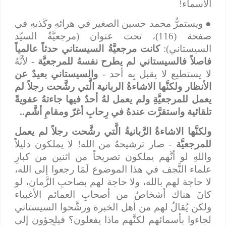
الأسماء!
●
ويستمرُّ محمد حسين الصغير في هرائهِ وكَذبهِ في
صفحة (116)، تحت عنوان (مرجعيَّةُ السيّد
السيستاني):
كانت مرجعيَّةُ السيستاني حدثاً عالمياً
فاصلاً فالسيستاني لم يطرح نفسهُ للمرجعيَّة
- لأنَّهُ
لا يستطيع لا يقبل بِه أحد -
والسيستاني بعيدٌ عن
الأنظار ولكنَّها الاشاءةُ الربانية الَّتي رشَّحت رجلاً لم
يعمل للمرجعيَّةِ ولم يعمل لهُ أحدٌ فيها جاءتهُ عفويةً
تلقائية واستقرَّت عندهُ في رِحابِ أغرّ ومقامِ أشَّم..
ولكنَّها الاشاءةُ الرَّبانيةُ الَّتي رشَّحت رجلاً لم يعمل
للمرجعيَّة
- صار ترشيحهُ من الله! لا يملكون دليلاً
واللهِ لو أنَّهم يملكون تصريحاً من اثنين من كبارِ
علماء النَّجف في هذا الموضوع لَمَا رجعوا إلى الله،
لا حاجة لهم بالله، ولا حاجة لهم بصاحبِ الزَّمان، لو
كانَ هناك أشخاصٌ من أصحابِ العمائم الأغبياء
ولكن يُقالُ لهم من أهل الخبرة ورشَّحوا السيستاني
لجاءوا بأسمائهم لكنَّهم ماذا يفعلون؟ فيلجؤون إلى