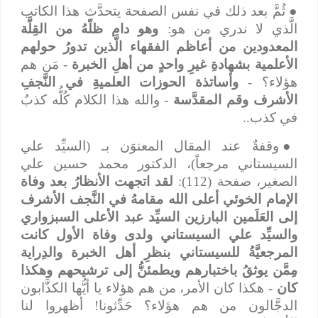
●
ثُمَّ بعد ذلك في نفس الصفحة يتحدَّث هذا الكاتب
الَّذي لا ندري من هو:
وهو دام ظلّهُ من القِلَّة
المعدودين من أعاظم الفقهاء الَّذين تدورُ حولهم
الأعلمية بشهادةِ غيرِ واحدٍ من أهلِ الخبرة
- مَن هم
هؤلاء؟ -
وأساتذة الحوزات العلميةِ في النَّجفِ
الأشرف وقم المقدَّسة
- والله هذا الكلام كُلُّه كذبٌ
في كذب..
●
وقفةٌ عند المقال المعنوَن بـ (السيِّد علي
السيستاني مرجعاً)، الدكتور محمد حسين علي
الصغير، صفحة (112):
لقد اتجهت الأنظارُ بعد وفاة
الإمام الخوئي أعلى الله مقامهُ في النَّجف الأشرف
إلى العَلَمين البارزين السيِّد عبد الأعلى السبزواري
والسيِّد علي السيستاني ولدى وفاة الأول كانت
المرجعيَّةُ للسيستاني بنظرِ أهل الخبرة والدِراية
مِمَّن يوثقُ باختبارهم ويطمئنُّ إلى ترشيحهم وهكذا
كان
- هكذا كان الأمر، من هم هؤلاء يا أيُّها الكذَّابون
الدجَّالون من هم هؤلاء؟ حَدِّثونا! أظهروا لنا