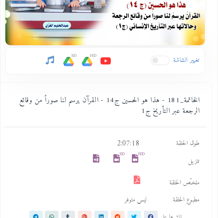
SD
HD
تغيير الشاشة
الخاتمة_181 - هذا هو الحسين ج14 - القرآن يرسم لنا صوراً من وقائع
الرجعة عبر التأريخ ج1
2:07:18
طول الحلقة
SD
HD
تنزيل
ملخـّص الحلقة
مطبوع الحلقة
ليس متوفر
انشرها على