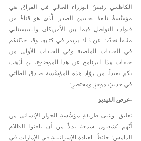
الكاظمي رئيسُ الوزراء الحالي في العراق هي
مؤسَّسةٌ تابعةٌ لحسين الصدر الَّذي هو قناةٌ من
قنواتِ التواصلِ فيما بين الأمريكان والسيستاني
مثلما تحدَّث عن ذلك بريمر في كتابهِ، وقد حدَّثتكم
في الحلقاتِ الماضية وفي الحلقاتِ الأولى من
حلقاتِ هذا البرنامج عن هذا الموضوع، لن أذهب
بكم بعيداً، من روّادِ هذهِ المؤسَّسة صادق الطائي
في حديثٍ موجزٍ ومختصرٍ:
-عرض الفيديو
تعليق: وعلى طريقةِ مؤسَّسةِ الحوار الإنساني من
أنَّهم يُشعِلون شمعةً بدلاً من أن يلعنوا الظلام
الدامس؛ حائطٌ للعبادةِ الإسرائيليةِ في الإمارات في