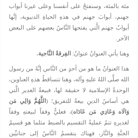
مئة بالمئة، وسنفتحُ على أنفسنا وعلى غيرنا أبواب
جهنم، أبوابَ جهنم في هذهِ الحياةِ الدنيوية، إنَّها
أبوابُ جهنم الَّتي يفتحها النَّاسُ بعضهم على البعض
الآخر.
وهنا يأتي العنوانُ عنوانُ:
الفِرقةُ النَّاجية.
هذا العنوانُ ما هو من أحدٍ من النَّاس إنَّهُ من رسول
الله صلَّى اللهُ عليهِ وآله، وهنا تتساقطُ هذهِ العناوين،
الوحدةُ الإسلامية لا حقيقة لها، فبيعةُ الغدير الَّتي
هي أساسُ الدينِ بيعةٌ للتفريق؛ (
اللَّهُمَّ وَالِي مَن
وَالَاه وَعَادِي مَن عَادَاه
)، فعليٌّ وفقاً لبيعتهِ وفقاً
لغديرهِ تتمُ عمليةُ التقسيم بالضبط مثلما هو قسيمُ
الجنَّةِ والنَّار، فهناك ينقسمُ النَّاسُ إلى جنانيِّين