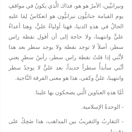
ونيرانيِّين، الأمرُ هو هو، فذاك الَّذي يكونُ في مواقفِ
يوم القيامة جنانيُّون نيرانيُّون هو انعكاسٌ لِمَا عليهِ
الحالُ في هذهِ الدنيا، فهنا أولياءُ عليٍّ، وهنا أعداءُ
عليٍّ وانتهينا، ولا حاجة إلى أن أقول نقطة راس
سطر، أصلاً لا توجد نقطة ولا يوجد سطر بعد هذا
لأنَّني إذا قلتُ نقطة راس سطر، رأسُ سطرٍ يعني
أنَّني سأبدأُ سطراً جديداً، بعد عليٍّ لا يوجدُ سطر
وانتهينا، عليٌّ وكفى، هذا هو معنى الفرقة النَّاجية.
أمَّا هذهِ العناوين الَّتي يضحكون بها علينا:
- الوحدةُ الإسلامية.
- التقاربُ والتقريبُ بين المذاهب، هذا ضَحِكٌ على
ذقوننا.