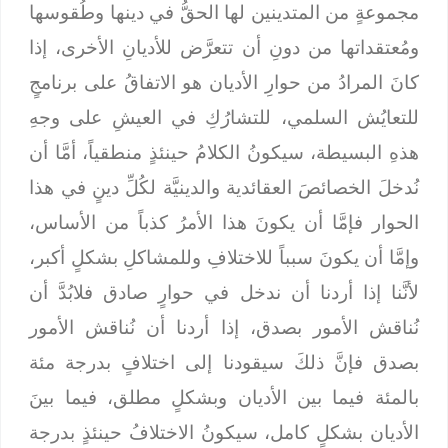
مجموعةٍ من المتدينين لها الحقُّ في دينها وطُقوسها
ومُعتقداتها من دونِ أن تتعرَّض للأديانِ الأخرى، إذا
كانَ المرادُ من حوارِ الأديان هو الاتفاقُ على برنامجٍ
للتعايُش السلمي، للتشارُكِ في العيشِ على وجهِ
هذهِ البسيطة، سيكونُ الكلامُ حينئذٍ منطقياً، أمَّا أن
نُدخلَ الخصائصَ العقائدية والدينيَّة لكُلِّ دينٍ في هذا
الحوار فإمَّا أن يكونَ هذا الأمرُ كذباً من الأساس،
وإمَّا أن يكونَ سبباً للاختلافِ وللمشاكلِ بشكلٍ أكبر،
لأنَّنا إذا أردنا أن ندخل في حوارٍ صادق فلابُدَّ أن
نُناقش الأمور بصدق، إذا أردنا أن نُناقش الأمور
بصدق فإنَّ ذلكَ سيقودنا إلى اختلافٍ بدرجة مئة
بالمئة فيما بين الأديان وبشكلٍ مطلق، فيما بينَ
الأديان بشكلٍ كامل، سيكونُ الاختلافُ حينئذٍ بدرجة