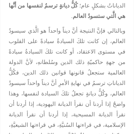
الدياناتُ بشكلٍ عام؛
كُلُّ ديانةٍ ترسمُ لنفسها من أنَّها
هي الَّتي ستسودُ العالم
.
وبالتالي فإنَّ النتيجة أنَّ ديناً واحداً هو الَّذي سيسودُ
العالم، إن كانت تلكَ السيادةُ سيادةً على القلوب
في مستوى الاعتقاد، أو كانت تلكَ السيادةُ سيادةً
من جهةِ حاكميّةِ ذلك الدين وسُلطانهِ، لأنَّ الدولة
العالمية ستجعلُ قانونها قوانين ذلك الدين، فكُلُّ
الدياناتِ ترسمُ في نهايةِ الأمرِ أنَّ ديناً واحداً سيسودُ
العالم، وكُلُّ ديانةٍ تجعلُ تلكَ السيادة لنفسها، وهذا
واضحٌ إذا أردنا أن نقرأ الديانة اليهودية، إذا أردنا أن
نقرأ الديانة المسيحية، إذا أردنا أن نقرأ الديانة
الإسلامية، في قراءتها السُنيَّةِ، في قراءتها الشيعيَّةِ،