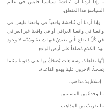
- وإذا أردنا أن نُناقشهُ سياسياً فليس في عالم
السياسةِ هذا المنطق.
- وإذا أردنا أن نُناقشهُ واقعياً في واقعنا فليس في
واقعنا في واقعنا العراقي أو في واقعنا غير العراقي
في كُلِّ البقاع الَّتي يعيشُ فيها شيعةٌ وسُنَّة، لا وجود
لهذا الكلامِ مُطلقاً على أرضِ الواقع.
إنَّها تفاهاتٌ وسفاهات يُضحَكُ بها على ذقوننا مثلما
يَضحكُ الآخرون علينا بهذهِ القاعدة:
- إسلامٌ بلا مذاهب.
- الوحدةُ بين المسلمين.
- التقريبُ بين المذاهب.