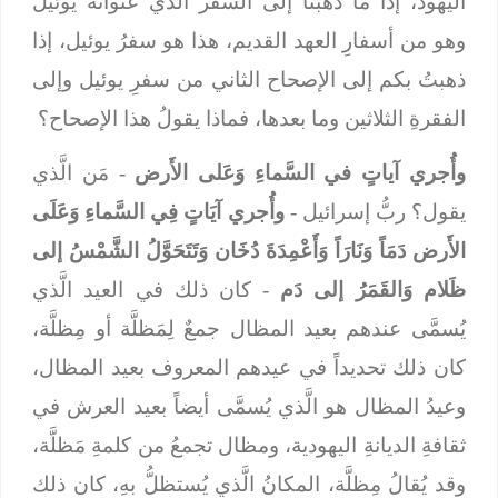
اليهود، إذا ما ذهبنا إلى السفر الَّذي عنوانهُ يوئيل
وهو من أسفارِ العهد القديم، هذا هو سفرُ يوئيل، إذا
ذهبتُ بكم إلى الإصحاح الثاني من سفرِ يوئيل وإلى
الفقرةِ الثلاثين وما بعدها، فماذا يقولُ هذا الإصحاح؟
وأُجري آياتٍ في السَّماءِ وَعَلى الأَرض
- مَن الَّذي
يقول؟ ربُّ إسرائيل -
وأُجري آيَاتٍ فِي السَّماءِ وَعَلَى
الأَرض دَمَاً وَنَارَاً وَأَعْمِدَةَ دُخَان وَتَتَحَوَّلُ الشَّمْسُ إلى
ظَلام وَالقَمَرُ إلى دَم
- كان ذلك في العيد الَّذي
يُسمَّى عندهم بعيد المظال جمعٌ لِمَظلَّة أو مِظلَّة،
كان ذلك تحديداً في عيدهم المعروف بعيد المظال،
وعيدُ المظال هو الَّذي يُسمَّى أيضاً بعيد العرش في
ثقافةِ الديانةِ اليهودية، ومظال تجمعُ من كلمةِ مَظلَّة،
وقد يُقالُ مِظلَّة، المكانُ الَّذي يُستظلُّ بهِ، كان ذلك