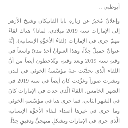
أبوظبي ..
وإعلانٌ مُخبرٌ عن زيارةِ بابا الفاتيكان وشيخ الأزهر
إلى الإمارات سنة 2019 ميلادي، لماذا؟ هناك لقاءٌ
مهمٌ جرى في الإمارات (لقاءُ الأخوَّةِ الإنسانية)، إنَّهُ
عنوانٌ جميلٌ جِدَّاً، وهذا العنوانُ أخذَ مدىً واسعاً في
وقتهِ سنة 2019 وبعد وقتهِ، وتُلاحظون أيضاً من أنَّ
اللقاء الَّذي تحدَّثت عنهُ مؤسَّسةُ الخوئي في لندن
ونشرت صوراً وغرَّدت كان أيضاً في سنة 2019 في
الشهر الخامس، اللقاءُ الَّذي حدث في الإمارات كانَ
في الشهر الثاني، فما جرى هنا في مؤسَّسةِ الخوئي
وما جرى في غيرها أصداء للقاءِ الأخوَّة الإنسانية
الَّذي جرى في الإمارات وبشكلٍ منهجيٍّ ودقيقٍ جِدَّاً.