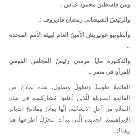
ومن فلسطين محمود عباس ..
والرئيسُ الشيشاني رمضان قاديروف ..
وأنطونيو غوتيريش الأمينُ العام لهيئة الأممِ المتحدة
..
والدكتورة مايا مرسي رئيسُ المجلس القومي
للمرأةِ في مصر ..
القائمةُ طويلةٌ وتطولُ وتطول، هذهِ نماذجُ من
القائمةِ الطويلةِ للَّذين أعلنوا مُشاركتهم في هذهِ
الصلاةِ من أجلِ الإنسانية، إنَّها بوادرُ وملامحُ الديانةِ
الإبراهيميةِ الجديدة الَّتي بدأت تتحرَّكُ أطرافها هنا
وهناك.