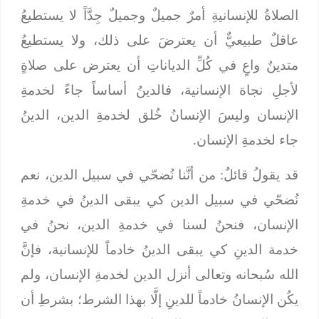
الصلاةُ للإنسانيةِ أمرٌ جميلٌ وجميلٌ جِدَّاً لا يستطيعُ
عاقلٌ طبيعيٌّ أن يعترضَ على ذلك، ولا يستطيعُ
متدينٌ واعٍ في كُلِّ الدياناتِ أن يعترض على صلاةٍ
لأجلِ نجاة الإنسانية، فالدينُ أساساً جاءً لخدمةِ
الإنسان وليسَ الإنسانُ خُلق لخدمةِ الدين، الدينُ
جاء لخدمةِ الإنسان.
قد يقولُ قائلٌ: من أنَّنا نُضحّي في سبيل الدين، نعم
نُضحّي في سبيل الدين كي يبقى الدينُ في خدمةِ
الإنسان، فنحنُ لسنا في خدمةِ الدين، نحنُ في
خدمة الدينِ كي يبقى الدينُ خادماً للإنسانية، فإنَّ
الله سُبحانه وتعالى أنزل الدين لخدمةِ الإنسان، ولم
يكُن الإنسانُ خادماً للدينِ إلَّا بهذا الشرط؛ بشرطِ أن