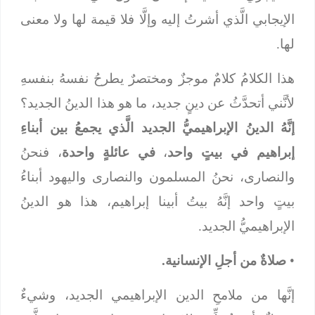
الإيجابي الَّذي أشرتُ إليه وإلَّا فلا قيمة لها ولا معنى
لها.
هذا الكلامُ كلامٌ موجزٌ ومختصرٌ يطرحُ نفسهُ بنفسهِ
لأنَّني أتحدَّثُ عن دينٍ جديد، ما هو هذا الدينُ الجديد؟
إنَّهُ الدينُ الإبراهيميُّ الجديد
الَّذي يجمعُ بين أبناءِ
إبراهيم في بيتٍ واحد
،
في عائلةٍ واحدة
، فنحنُ
والنصارى، نحنُ المسلمون والنصارى واليهود أبناءُ
بيتٍ واحد إنَّهُ بيتُ أبينا إبراهيم، هذا هو الدينُ
الإبراهيميُّ الجديد.
•
صلاةٌ من أجلِ الإنسانية.
إنَّها من ملامحِ الدين الإبراهيمي الجديد، وشيءٌ