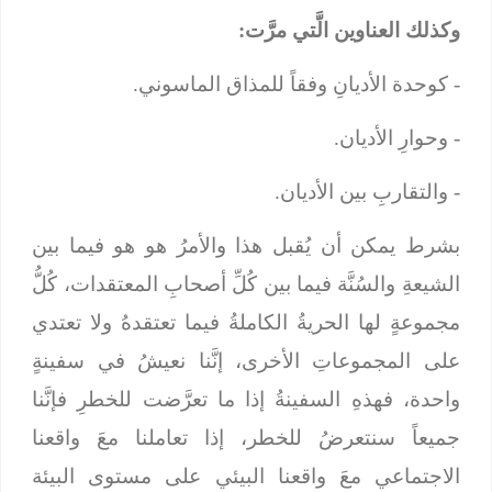
وكذلك العناوين الَّتي مرَّت:
- كوحدة الأديانِ وفقاً للمذاق الماسوني.
- وحوارِ الأديان.
- والتقاربِ بين الأديان.
بشرط يمكن أن يُقبل هذا والأمرُ هو هو فيما بين
الشيعةِ والسُنَّة فيما بين كُلِّ أصحابِ المعتقدات، كُلُّ
مجموعةٍ لها الحريةُ الكاملةُ فيما تعتقدهُ ولا تعتدي
على المجموعاتِ الأخرى، إنَّنا نعيشُ في سفينةٍ
واحدة، فهذهِ السفينةُ إذا ما تعرَّضت للخطرِ فإنَّنا
جميعاً سنتعرضُ للخطر، إذا تعاملنا معَ واقعنا
الاجتماعي معَ واقعنا البيئي على مستوى البيئة