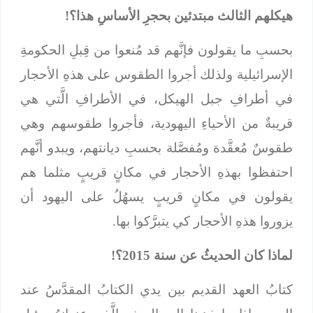
هيكلهم الثالث مبتدئين بحجرِ الأساسِ هذا؟!
بحسبِ ما يقولون فإنَّهم قد مُنعوا من قِبلِ الحكومةِ
الإسرائيلية ولذلك أجروا الطقوس على هذهِ الأحجار
في أطرافِ جبل الهيكل، في الأطرافِ الَّتي هي
قريبةٌ من الأحياءِ اليهودية، فأجروا طقوسهم وهي
طقوسٌ مُعقَّدة ومُفصَّلة بحسبِ ديانتهم، ويبدو أنَّهم
احتفظوا بهذهِ الأحجار في مكانٍ قريبٍ مثلما هم
يقولون في مكانٍ قريبٍ يسهُلُ على اليهود أن
يزوروا هذهِ الأحجار كي يتبرَّكوا بها.
لماذا كان الحديثُ عن سنة 2015؟!
كتابُ العهد القديم بين يدي الكتابُ المقدَّسُ عند