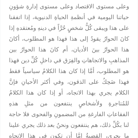
وعلى مستوى الاقتصاد وعلى مستوى إدارةِ شؤونِ
حياتنا اليومية في أنظمةِ الحياةِ الدنيوية، إذا اتفقنا
على هذا ويبقى كُلُّ شخصٍ حُرَّاً في دينهِ ومُعتقدهِ إذا
كانَ الحوارُ يقودُ إلى هذا فهذا هو المطلوب، أكانَ
هذا الحوارُ بينَ الأديان، أم كانَ هذا الحوارُ بين
المذاهبِ والاتجاهاتِ والفِرَق في داخلِ كُلِّ دين فهذا
هو المطلوب، أمَّا إذا كان هذا الكلامُ سياسياً فقط
فهذا ضَحِكٌ على الذقون، وفي أكثر الأحيانِ فإنَّ
الكلام يجري بهذا الاتجاه، أو إذا كان هذا الكلامُ
للمُتاجرةِ ولأشخاصٍ ينتفعون من مثلِ هذهِ
الفقاعاتِ الفارغةِ من المضمونِ والفحوى فلا حاجة
لنا بكُلِّ ذلك، هم ينتفعون ونحنُ بعد ذلك يجري علينا
ما يجري، القضيةُ إمَّا أن تكون في هذا الاتجاه