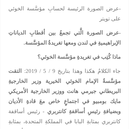
-عرض الصورة الرئيسة لحسابِ مؤسَّسة الخوئي
على تويتر
-عرض الصورة الَّتي تجمعُ بين أقطابِ الدياناتِ
الإبراهيميةِ في لندن ومعها تغريدةُ المؤسَّسة.
ماذا كُتِب في تغريدةِ مؤسَّسة الخوئي؟
جاء الكلامُ هكذا وهذا بتاريخ 9 / 5 / 2019:
التقت
مؤسَّسةُ الإمام الخوئي الخيرية وزير الخارجيةِ
البريطاني جيرمي هانت ووزير الخارجية الأمريكي
مايك بومبيو في اجتماعٍ خاص معَ قادةِ الأديان
وبضيافةِ رئيسِ أساقفةِ كانتربري
- رئيس أساقفة
كانتربري بمثابةِ البابا في المملكةِ المتحدة، بمثابةِ