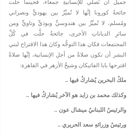
جميلٌ أن نُصلِّي للإنسانيةِ جمعاء، فحينما حلَّت
جائحةُ كورونا إنَّها لا تُميِّزُ بين يهوديٍّ ونصراني
ومُسلم، لا تُميِّزُ بين هندوسيٍّ وبوذيٍّ وتاويٍّ ومن
سائرِ الدياناتِ الأخرى، جائحةٌ حلَّت في كُلِّ
المجتمعات فكان هذا التوجُّه وكانَ هذا الاقتراح لبني
البشر أن تكون صلاةٌ من أجلِ الإنسانية، إنَّها صلاةٌ
اقترحها بابا الفاتيكان وشيخُ الأزهر في القاهرة:
ملكُ البحرين يُشاركُ فيها ..
وكذلك محمد بن زايد هو الآخر يُشاركُ فيها ..
والرئيسُ اللبنانيُ ميشال عون ..
ورئيسُ وزرائهِ سعد الحريري ..