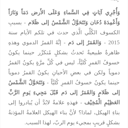
وَأُجْرِي آيَاتٍ فِي السَّماءِ وَعَلَى الأَرض دَمَاً وَنَارَاً
وَأَعْمِدَةَ دُخَان وَتَتَحَوَّلُ الشَّمْسُ إلى ظَلام
- بسببِ
الكسوف الكُلِّي الَّذي حدث في تلكم الأيام سنة
2015 -
وَالقَمَرُ إلى دَم
- إنَّهُ القمرُ الدموي وهذهِ
ظاهرةٌ طبيعيةٌ تَحدثُ بشكلٍ مُتكرِّر حينما يكونُ
خسوفُ القمرِ كُليَّاً، ليس في كُلِّ مرَّةٍ يكونُ القمرُ
دموياً ولكن في بعضِ الأحيانِ يكونُ القمرُ دموياً
حينما يكونُ خسوفُ القمرِ كُليَّاً -
وَتَتَحَوَّلُ الشَّمْسُ
إلى ظَلامٍ وَالقَمَرُ إلى دَم قَبْلَ مَجِيءِ يَومِ الرَّبِّ
العَظِيْمِ الْمُخِيْف
- فهذهِ علامةٌ لابُدَّ أن يُبادروا إلى
بناءِ الهيكل، لماذا؟ لأنَّ بناء الهيكل العلامةُ المؤذنةُ
بشكلٍ قريبٍ بمجيء يوم الربّ، لهذا السبب.