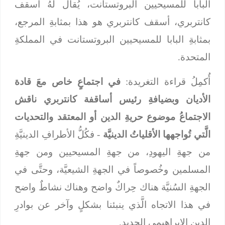
البابا للمسيحيين البروتستانت، يُقال لهُ أسقف
كانتربري، أسقف كانتربري هو هذا بمثابةِ المرجع،
بمثابةِ البابا للمسيحيين البروتستانت في المملكةِ
المتحدة.
أُكمِلُ قراءة التغريدة:
في اجتماعٍ خاص معَ قادة
الأديان وبضيافةِ رئيس أساقفة كانتربري ناقش
الاجتماعُ موضوع حريةِ الدين أو المعتقد والتحديات
الَّتي تُواجهها الأقلياتُ الدينيَّة
- فكُلُّ الأطرافِ الدينيَّةِ
من جهةِ اليهودِ، من جهةِ المسيحيين ومن جهةِ
المسلمين وخُصوصاً في الجهةِ الشيعيَّة، وحتَّى في
الجهةِ السُنيَّة هناك حِراكٌ واضح وهناك نشاطٌ واضح
في هذا الاتجاه الَّذي ينبئنا بشكلٍ وآخر عن بوادرِ
الدين الإبراهيمي الجديد.