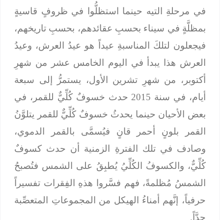
في مرحلةِ التيه حينما استظلُّوا في ظروفٍ قاسيةٍ
بمظلَّةٍ في سيناء بحسبِ عقائدهم، بحسبِ تاريخهم،
فيجعلون لتلكَ المناسبةِ عيداً هو عيدُ العرش، وعيدُ
العرش هذا يبدأ في اليوم الخامس عشر من شهرِ
أكتوبر، من شهرِ تشرين الأول، يستمرُّ إلى سبعة
أيام، في سنة 2015 حدث خسوفٌ كُلِّيٌّ للقمر، في
بعض الأحيان حينما يحدثُ خسوفٌ كُلِّيٌّ للقمر يتلوَّنُ
القمر بلونٍ أحمر قانٍ فيُسمَّى بالقمر الدموي،
وصادف في تلك الفترةِ الزمنية أن حدث كسوفٌ
كُلِّيٌّ، والكسوفُ الكُلِّيُ يُطبِقُ على الشمس فتُصبحُ
الشمسُ مُظلمةً، فهم فسَّروا هذهِ الفِقرات تفسيراً
حرفياً، إنَّهم أمناءُ الهيكل من المجموعاتِ المتعصِّبة
جِدَّاً.