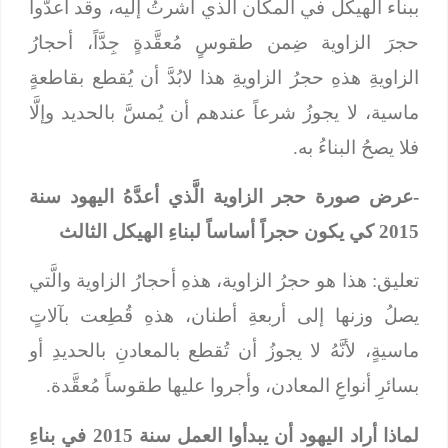
ببناء الهيكل في المكان الَّذي أشرتُ إليه، وقد أعدُّوا
حجرَ الزاوية ضِمن طقوسٍ مُعقَّدةٍ جِدَّاً، أحجارُ
الزاويةِ هذهِ حجرُ الزاويةِ هذا لابُدَّ أن يُقطع بقاطعةٍ
ماسية، لا يجوزُ شرعاً عندهم أن يُمسَّ بالحديد وإلَّا
فلا يصحُ البناءُ به.
-عرض صورة حجر الزاوية الَّذي أعدَّهُ اليهود سنة
2015 كي يكون حجراً أساساً لبناءِ الهيكل الثالث
تعليق: هذا هو حجرُ الزاوية، هذهِ أحجارُ الزاوية والَّتي
يصلُ وزنها إلى أربعةِ أطنان، هذهِ قُطِعت بآلاتٍ
ماسيةٍ، لأنَّهُ لا يجوزُ أن تُقطع بالمعادنِ بالحديدِ أو
بسائرِ أنواعِ المعادن، وأجروا عليها طقوساً مُعقَّدة.
لماذا أراد اليهود أن يبدأوا العمل سنة 2015 في بناءِ