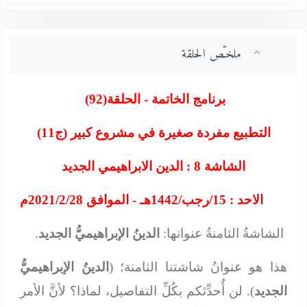
ملخـّص الحلقة
برنامج الخاتمة - الحلقة
(92)
التطبيع مفردة صغيرة في مشروع كبير (ج11)
الشاشة 8 : الدين الابراهيمي الجديد
الاحد : 15/رجب/1442هـ - الموافق 2021/2/28م
الشاشةُ الثامنةُ عنوانها:
الدينُ الإبراهيميُّ الجديد
.
هذا هو عنوانُ شاشتنا الثامنة؛ (
الدينُ الإبراهيميُّ
الجديد
). لن أُحدِّثكم بكُلِّ التفاصيل، لماذا؟ لأنَّ الأمر