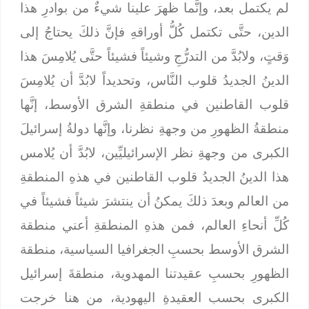
لم يكتمل بعد، وإنَّما ظهرَ علينا شيءٌ من بوادرِ هذا
الدين، حتَّى تكتمل كُلُّ أوراقهِ فإنَّ ذلكَ يحتاجُ إلى
وَقتٍ، ولابُدَّ من التدرُّجِ وشيئاً فشيئاً حتَّى يُلامِسَ هذا
الدينُ الجديدُ قلوب النَّاس، وتحديداً لابُدَّ أن يُلامِسَ
قلوب القاطنين في منطقةِ الشرق الأوسط، إنَّها
منطقةُ الظهورِ من وجهةِ نظرنا، وإنَّها دولةُ إسرائيلَ
الكبرى من وجهةِ نظر الإسرائيليِّين، لابُدَّ أن يُلامس
هذا الدينُ الجديدُ قلوب القاطنين في هذهِ المنطقةِ
من العالم وبعدَ ذلكَ يمكنُ أن ينتشرَ شيئاً فشيئاً في
كُلِّ أنحاءِ العالم، فمن هذهِ المنطقةِ أعني منطقة
الشرق الأوسط بحسبِ الجغرافيا السياسية، منطقة
الظهورِ بحسبِ عقيدتنا المهدوية، منطقةَ إسرائيل
الكبرى بحسب العقيدةِ اليهودية، من هنا خرجت