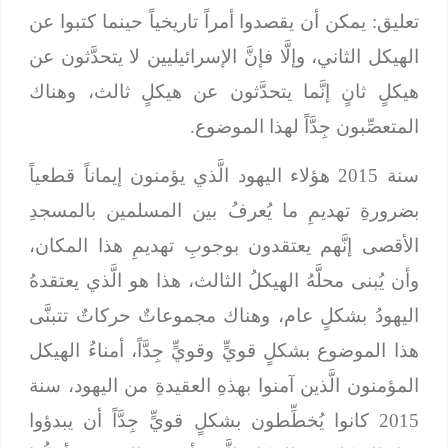
تعليق: يمكن أن يقصدوا أمراً تاريخياً حينما كتبوا عن
الهيكل الثاني، وإلَّا فإنَّ الإسرائيليين لا يتحدَّثون عن
هيكلٍ ثانٍ إنَّما يتحدَّثون عن هيكلٍ ثالث، وهناك
المتعصِّبون جِدَّاً لهذا الموضوع.
سنة 2015 هؤلاء اليهود الَّذي يؤمنون إيماناً قطعياً
بضرورةِ تهديمِ ما يُعرفُ بين المسلمين بالمسجدِ
الأقصى إنَّهم يعتقدون بوجوبِ تهديمِ هذا المكان،
وأن يُبنى محلَّهُ الهيكلُ الثالث، هذا هو الَّذي يعتقدهُ
اليهودُ بشكلٍ عام، وهناك مجموعاتٌ حركاتٌ تتبنَّى
هذا الموضوع بشكلٍ قويٍّ وقويٍّ جِدَّاً، أمناءُ الهيكل
المؤمنون الَّذين آمنوا بهذهِ العقيدةِ من اليهود، سنة
2015 كانوا يُخطِّطون بشكلٍ قويٍّ جِدَّاً أن يبدؤوا