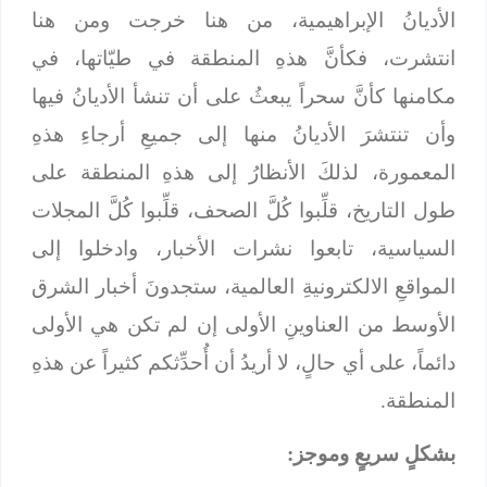
الأديانُ الإبراهيمية، من هنا خرجت ومن هنا
انتشرت، فكأنَّ هذهِ المنطقة في طيّاتها، في
مكامنها كأنَّ سحراً يبعثُ على أن تنشأ الأديانُ فيها
وأن تنتشرَ الأديانُ منها إلى جميعِ أرجاءِ هذهِ
المعمورة، لذلكَ الأنظارُ إلى هذهِ المنطقة على
طول التاريخ، قلِّبوا كُلَّ الصحف، قلِّبوا كُلَّ المجلات
السياسية، تابعوا نشرات الأخبار، وادخلوا إلى
المواقعِ الالكترونيةِ العالمية، ستجدونَ أخبار الشرق
الأوسط من العناوينِ الأولى إن لم تكن هي الأولى
دائماً، على أي حالٍ، لا أريدُ أن أُحدِّثكم كثيراً عن هذهِ
المنطقة.
بشكلٍ سريعٍ وموجز: