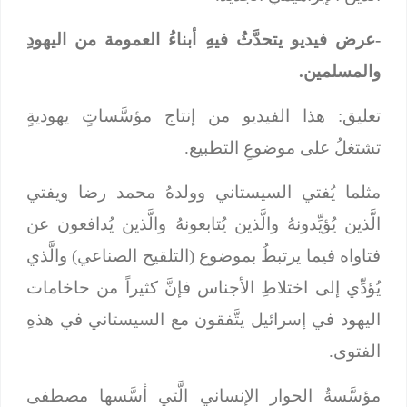
-عرض فيديو يتحدَّثُ فيهِ أبناءُ العمومة من اليهودِ
والمسلمين.
تعليق: هذا الفيديو من إنتاج مؤسَّساتٍ يهوديةٍ
تشتغلُ على موضوعِ التطبيع.
مثلما يُفتي السيستاني وولدهُ محمد رضا ويفتي
الَّذين يُؤيِّدونهُ والَّذين يُتابعونهُ والَّذين يُدافعون عن
فتاواه فيما يرتبطُ بموضوع (التلقيح الصناعي) والَّذي
يُؤدِّي إلى اختلاطِ الأجناس فإنَّ كثيراً من حاخامات
اليهود في إسرائيل يتَّفقون مع السيستاني في هذهِ
الفتوى.
مؤسَّسةُ الحوار الإنساني الَّتي أسَّسها مصطفى