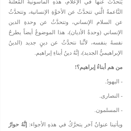
يُتحدَّثُ عنها في الإعلام، هذهِ الماسونيةُ الْمُعلنةُ
النَّاعمةُ الَّتي تتحدَّثُ عن الأخوَّةِ الإنسانية، وتتحدَّثُ
عن السلام الإنساني، وتتحدَّثُ عن وحدةِ الدين
الإنساني (وحدةُ الأديان)، هذا الموضوعُ أيضاً يطرحُ
نفسهُ بنفسه، لأنَّنا نتحدَّثُ عن دينٍ جديد (الدينُ
الإبراهيميُّ الجديد)، إنَّهُ دينُ أبناءِ إبراهيم.
من هم أبناءُ إبراهيم؟!
- اليهودُ.
- النصارى.
- المسلمون.
ويأتينا عنوانٌ آخر يتحرَّكُ في هذهِ الأجواء:
إنَّهُ حوارُ