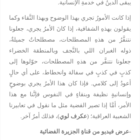
يبقى الدينُ في خدمةِ الإنسانية.
إذا كانت الأمورُ تجري بهذا الوضوح وبهذا النَّقاء وكما
يقولون بهذهِ الشفافية، إذا كانَ الأمرُ يجري، جعلونا
نتنفَّرُ من هذهِ المصطلحات، مصطلحاتٌ جميلةٌ،
ذوله الغبران اللي بالنَّجف وبالمنطقة الخضراء
جعلونا نتنفَّر من هذهِ المصطلحات، حوّلوها إلى
كذبٍ في كذبٍ في سفالة وانحطاط، على أي حالٍ
أعودُ إلى كلامي. فإذا كان هذا الأمرُ يجري بوضوحٍ
وإنسانيةٍ نظيفة وبنقاءٍ في النفوس فإنَّنا مع هذا
الأمر، أمَّا إذا تصير القضية مثل ما نقول في تعابيرنا
الشعبية العراقية؛ (
عكرف لوي
)، فذلك أمرٌ آخر.
-عرض فيديو من قناةِ الجزيرة الفضائية