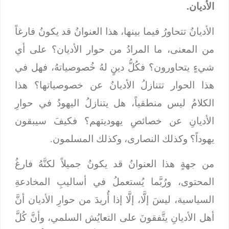
الأديان.
الأديانُ تتحاورُ فيما بينها، هذا العنوانُ قد يكونُ فارغاً
من المعنى، ما المرادُ من حوار الأديان؟ على أي
شيءٍ يتحاورون؟ فكُلُّ دينٍ لهُ خُصوصياتهُ، فهل في
هذا الحوار تتنازلُ الأديانُ عن خصوصياتها؟ هذا
الكلامُ ليس منطقياً، هل يتنازلُ اليهودُ في حوارِ
الأديانِ عن خصائصِ يهوديتهم؟ فكيفَ سيبقون
يهوداً؟ وكذلك النصارى، وكذلك المسلمون.
من جهةٍ هذا العنوانُ قد يكونُ جميلاً لكنَّهُ فارغُ
المحتوى، ورُبَّما يُستعملُ في أساليبِ المخادعةِ
السياسية، ليسَ إلَّا، إلَّا إذا أُريدَ من حوارِ الأديان أنَّ
أهل الأديانِ يتَّفقونَ على التعايُش السلمي، وأنَّ كُلَّ