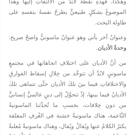
وهكذا، فهذهِ نقطةٌ لابُدَّ من الالتفاتِ إليها وهذا
الموضوعُ بشكلٍ طبيعيٍّ يطرحُ نفسهُ بنفسهِ على
طاولة البحث.
وعنوانٌ آخر يأتي وهو عنوانٌ ماسونيٌّ واضحٌ صريح:
وحدةُ الأديان
.
من أنَّ الأديان على اختلافِ اتجاهاتها في مجتمعٍ
ماسونيٍ لابُدَّ أن تتوحَّد من خِلالِ إسقاط الفوارقِ
والاختلافاتِ فيما بينَ تلكَ الأديان حتَّى تتماهى تلكَ
الأديانُ فيما بينها، إذْ تتحوَّلُ إلى دينٍ عالميٍّ إنسانيٍّ
من دونِ خِلافات، بحسبِ ما تُحدِّثنا الماسونيةُ
النَّاعمة، هناك ماسونيةٌ خشنة في الغُرفِ المغلقة
يكثرُ الكلامُ عنها ويُقالُ ويُقال، وهناك ماسونيةٌ مُعلنةٌ