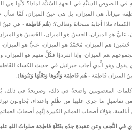
ِ في النصوص الدينيَّةِ في الجهةِ السُنيَّة لماذا؟ لأنَّها هي الم
اطِمَة ميزاناً، هي الميزان، بل هي عينُ الميزان، لَمَّا سأ
كساء ماذا أجابهُ سبحانهُ وتعالى؟: (
هُم فَاطِمَة
- هي عينُ ا
لميزان، عليٌّ هو الميزان، الحسنُ هو الميزان، الحُسينُ هو ا
نٌ، حُسَين) هم الميزان، مُحَمَّدٌ هو الميزان، عليٌّ هو الميزان
موعهم هم الميزان، وإذا انفردوْا فكُلٌّ منهم هو الميزان، ولكن
َّذي يقول وهو الَّذي أجاب جبرائيل في حديثِ الكساء الفَا
نُ الميزان فَاطِمَة -
هُم فَاطِمَة وَأَبُوهَا وَبَعْلُهَا وَبَنُوهَا
).
َ كلمات المعصومين واضحةٌ في ذلك، وصريحةٌ في ذلك، يُنكِ
ن من تفاصيلِ ما جرى عليها من ظُلمٍ واعتداء، يُحاولون تبر
لسة، هؤلاء أصحاب العمائم الكبيرة إنَّهم أصحابُ العمائم ا
في النَّجف وعن عقيدةِ جدّهِ بقَتَلَةِ فَاطِمَة صلواتُ اللهِ عليه