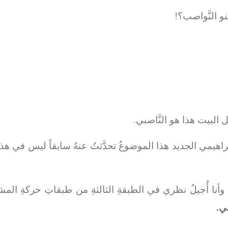
نو النَّواصب؟!
أهل البيت هذا هو النَّاصبي.
براهيمي الجديد هذا الموضوعُ تحدَّثتُ عنهُ سابقاً ليس في هذا 
ة وأنا أُجيلُ نظري في الطبقةِ الثالثةِ من طبقاتِ حركةِ ال
ني.