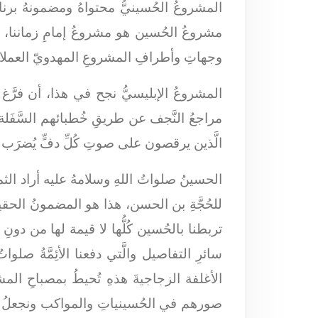
المشروعُ الحُسينيُّ محتواهُ ومضمونهُ برنا
مشروعُ الحُسين هو مشروعُ إمامِ زماننا، ن
وجهاتِ وأطرافِ المشروعِ المهدويّ العملاق
المشروعُ الإبليسيُّ نجح في هذا، أن فرَّ
مراجعُ النَّجف عن طريقِ خُطبائهم السَّفَلة
الَّذين يرقصون على صوتِ كُلِّ دفٍّ يُضرَب أ
الحسينُ صلواتُ اللهِ وسلامهُ عليه أراد الثمر
للحُجَّةِ بن الحسن، هذا هو المضمونُ الحقيقيُّ
تربطنا بالحُسين كُلُّها لا قيمة لها من دونِ 
سائرِ التفاصيل والَّتي دفعنا الأئِمَّةُ صلوا
الأغلفة الزجاجيةَ هذهِ تُحيطُ بمصباحِ المش
صورهم في الحُسينياتِ والمواكب ونجعلُ خدمتنا