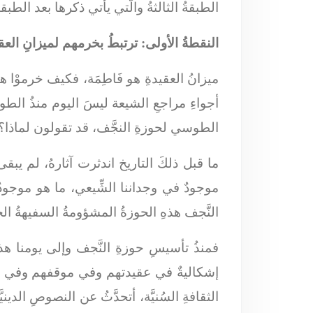
الطبقةُ الثالثةُ والَّتي يأتي ذكرها بعد الطب
النقطةُ الأولى: ترتبطُ بخرمهم لميزانِ العق
ميزانُ العقيدةِ هو فَاطِمَة، فكيف خرموْا ه
أجواءِ مراجعِ الشيعة ليسَ اليوم منذُ الطو
الطوسي لحوزةِ النجَّف، قد تقولون لماذا؟
ما قبل ذلكَ التاريخ اندثرت آثارهُ، لم يبق
موجودٌ في وجداننا الشِّيعي، ما هو موجود
النَّجف هذهِ الحوزةُ المشؤومةُ السفيهةُ الخ
فمنذُ تأسيسِ حوزةِ النَّجف وإلى يومنا هذا
إشكاليةٌ في عقيدتهم وفي موقفهم وفي ولاي
الثقافةِ السُنيَّة، أتحدَّثُ عن النصوصِ الد