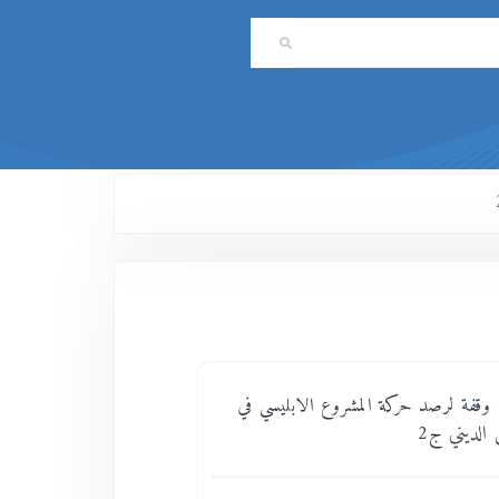
اتمة_98 - وقفة لرصد حركة المشروع الابليسي في
 الديني ج2