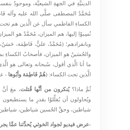
الدينيَّةِ في الجهةِ الشيعيَّة، وموجودٌ بنفسه
مُحَمَّدٌ المصطفى صلَّى الله عليه وآله فَ
الكساءِ الفاطمي سأل عن الَّذين هم تحت ال
نُسِبوْا إليها، هم الميزان، مُحَمَّدٌ هو ا
وبانفرادهم؛ (مُحَمَّدٌ، عليٌّ، فَاطِمَة، حَسَ
والحُسَينُ هو الميزان، فأصحابُ الكساءِ بمج
ما أنا الَّذي أقول، سُبحانه وتعالى هو ال
الَّذين تحت الكساء: (
هُمْ فَاطِمَة وأبُوها
- عي
ثُمَّ ماذا؟
يُنكرون من أنَّها قُتلت
، معَ أنّ
ويُحاولون أن يُقلِّلوْا بقدرِ ما يستطيعو
شياطين، وحقِّ الحُسين شياطين، شياطين أبا
-عرض فيديو لجواد الخوئي يُحدِّثنا عمَّا يجري 