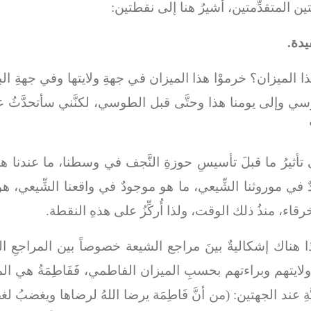
قتين المتقدِّمتين، أشيرُ هنا إلى نقطتين:
يدة.
ذا الميزان؟ خرموْا هذا الميزان في جهةِ ولايتها وفي جهةِ البر
سي وإلى يومنا هذا وحتَّى قبل الطوسي، لكنَّني سأتحدَّثُ عن 
ى تأثيرُ ما قبلَ تأسيسِ حوزةِ النَّجف في وسطنا، ما عندنا ه
ٌ في موروثنا الشِّيعي، ما هو موجودٌ في واقعنا الشِّيعي، 
رقاء، منذُ ذلك الوقت، ولذا أُركِّزُ على هذهِ النقطة.
 هناك إشكاليةٌ بينَ مراجع الشيعة خصوصاً بين المراجعِ الكبا
تهم وبراءتهم بحسبِ الميزان الفاطمي، فَفَاطِمَةُ هي المي
ينيَّةِ عند الجهتين: (من أنَّ فَاطِمَة يرضا اللهُ لرضاها ويغ