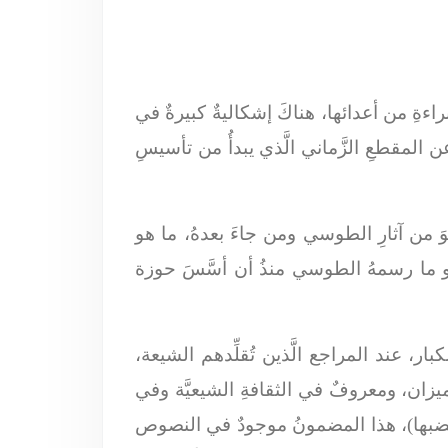
اءةِ من أعدائها، هناكَ إشكاليةٌ كبيرةٌ في
المقطعِ الزَّماني الَّذي يبدأُ من تأسيسِ
وَ من آثارِ الطوسي ومن جاءَ بعدهُ، ما هو
هو ما رسمهُ الطوسي منذُ أن أسَّسَ حوزة
ر، عند المراجع الَّذين تُقلِّدهم الشيعة،
زان، ومعروفٌ في الثقافةِ الشيعيَّة وفي
ضبُ لغضبها)، هذا المضمونُ موجودٌ في النصوص