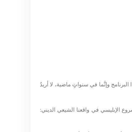
البرنامج وإنَّما في سنواتٍ ماضية، لا أريدُ
مشروع الإبليسي في واقعنا الشيعي الديني: