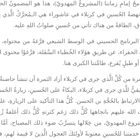
مجُ إمامِ زماننا (المشروعُ المهدويّ)، هذا هو المضمونُ الح
هضةُ الحُسينِ في كربلاء في عاشوراء هي الـمُحرَّكُ الَّذي 
، الطاقةُ من هناك تأتي من حُسينٍ صلواتُ اللهِ عليه.
غ البرنامج الحسيني في الوسط الشيعي فرَّغهُ من محتواه، ول
 الحقراء، عن طريقِ هؤلاء الخُطباء السَّفَلة، فرَّغوْا محتو
و طبلٍ يُقرع، طامَّتنا الكبرى هنا.
ة من كُلِّ الَّذي جرى في كربلاء أراد الثمرة أن تنشأ حاضنةٌ حُس
 للَّذي جرى في كربلاء، البكاءُ على الحُسينِ، زيارةُ الحُسينِ، ا
الارتباطِ بالحُجَّةِ بن الحسن. كُلُّ هذا التأكيد على الزيارةِ،
تُ الله عليهم باتجاهها كُلُّ ذلك رَغم كثرتهِ كُلُّ ذلك أغلفةٌ 
روع المهدويّ، من خِلالها يتسرَّبُ ضوء ذلك المصباح، أمَّا إذا
 للحُسينِ معنونةً لأولئكَ العجول الَّذينَ لا قيمة لهم، فإنَّنا