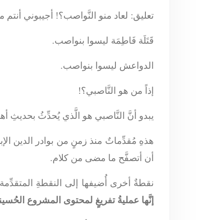
تعليق: لعاد منو النَّواصب؟! أجيبوني أنتم م
قَتَلَة فَاطِمَة ليسوا بنواصب.
الدواعش ليسوا بنواصب.
إذاً من هو النَّاصبي؟!
يبدو أنَّ النَّاصبي هو الَّذي يُحدِّثُ بحديثِ 
هذهِ مُقدِّماتٌ منذ زمنٍ من بوادر الدين الإ
أن أتصفَّح ما مضى من كلام.
نقطةٌ أخرى أُضيفها إلى النقطةِ المتقدِّم
إنَّها عمليةُ تفريغٍ لمحتوى المشروع الحُسي