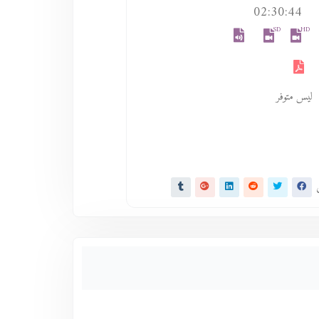
02:30:44
SD
HD
ليس متوفر
ى