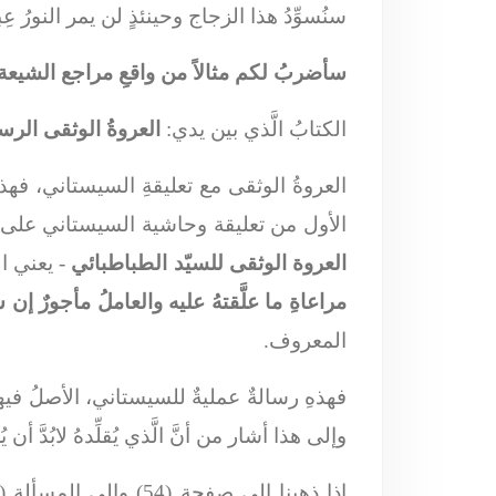
سنُسوِّدُ هذا الزجاج وحينئذٍ لن يمر النورُ عِ
سأضربُ لكم مثالاً من واقعِ مراجع الشيعة
الكتابُ الَّذي بين يدي:
العروةُ الوثقى الرسا
العروةُ الوثقى مع تعليقةِ السيستاني، فهذ
الأول من تعليقة وحاشية السيستاني على ا
العروة الوثقى للسيّد الطباطبائي
- يعني ا
مراعاةِ ما علَّقتهُ عليه والعاملُ مأجورٌ إن شاء الله تعالى - 6 / ذو الحجة / 414
المعروف.
فهذهِ رسالةٌ عمليةٌ للسيستاني، الأصلُ فيه
وإلى هذا أشار من أنَّ الَّذي يُقلِّدهُ لابُدّ
إذا ذهبنا إلى صفحة (54) وإلى المسألة (186)، وقد تحدَّثتُ عنها فيما سلف: