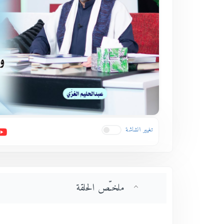
تغيير الشاشة
ملخـّص الحلقة