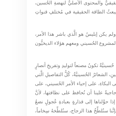
قيقيُّ والمحتوى الأصليُّ لنهضةِ الحُسين،
يبعثُ الطاقة الحقيقية في مُختلفِ قنواتِ
م يكن إبليسُ هو الَّذي باشر هذا الأمر،
ى المشروع الحُسيني ومعهم هؤلاء الديخيُّون
ينيَّةٌ تكونُ مصنعاً لتوليدِ وتفريخِ أنصارٍ
لشعائرُ الحُسينيَّةُ، كُلُّ التفاصيلِ الَّتي
 على البكاءِ، على إحياء الأمر الحُسيني، على
زُجاجيةٌ علينا أن نُحافظ على نظافتها، لأنَّ
 حوَّلناها إلى قذارةٍ بعبادةِ عُجولٍ نضعُ
 سنُلطِّخُ هذا الزجاج، سنُلطِّخهُ سِخاماً،