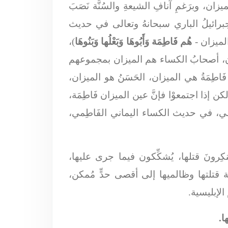
يزان، وبرَغمِ آنافِ الشيعةِ والسُنَّة نَصَبَ
ل جبرائيلُ الباري سبحانهُ وتعالى في حديث
لميزان -
هُم فَاطِمَة وَأَبُوهَا وَبَعْلُها وَبَنُوهَا
)،
لميزان، أصحابُ الكساء هم الميزان بمجموعهم
، فَاطِمَةُ هي الميزان، الحَسَنُ هو الميزان،
 إذا اجتمعوْا فإنَّ عين الميزان فَاطِمَة،
طِمي، في حديث الكساء اليماني الفَاطِمي،
رونَ قتلها، يُشكِّكون فيما جرى عليها،
ئة قتلتها وظالميها إلى أقصى حدٍّ مُمكن،
لإبليسية.
ا.