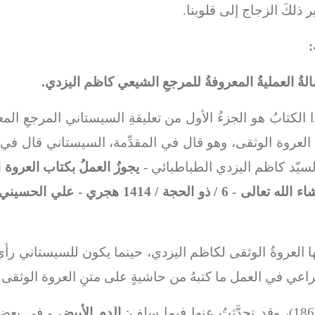
بر ذلكَ الزجاج إلى قلوبنا.
:
لةُ العمليةُ المعروفةُ للمرجعِ الشيعي كاظم اليزدي.
ا الكتابُ هو الجزءُ الأول من تعليقةِ السيستاني المرجعِ الم
لعروة الوثقى، وهو قال في المقدِّمة، السيستاني قال في ا
لسيّد كاظم اليزدي الطباطبائي -
يجوزُ العملُ بكتاب العروة 
1 هجري - علي الحسيني السيستاني
ا العروةُ الوثقى لكاظم اليزدي، حينما يكون للسيستاني رأيٌّ ي
َ أن يُراعي في العمل ما كتبهُ من حاشيةٍ على متنِ العروة الوثقى.
الدم الأبيض
- في بعض ا