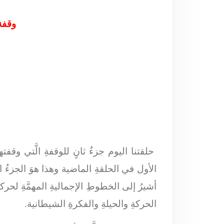
وقفة
حلقتنا اليوم جزءٌ ثانٍ للوقفةِ الَّتي وق
الأول في الحلقةِ الماضية وهذا هوَ الجزءُ 
أشيرُ إلى الخطوطِ الإجماليةِ المهمَّةِ لحر
الحركةِ والحيلةِ والفكرةِ الشيطانية.