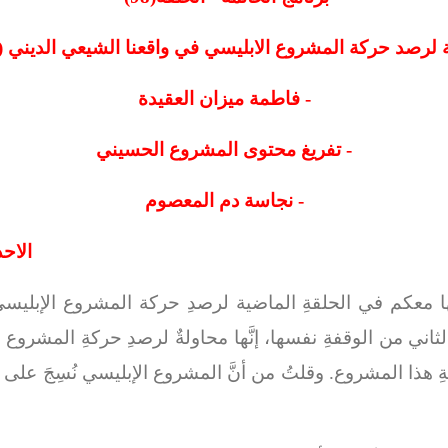
 لرصد حركة المشروع الابليسي في واقعنا الشيعي الديني (ج2
-
فاطمة ميزان العقيدة
-
تفريغ محتوى المشروع الحسيني
- نجاسة دم المعصوم
الاحد : 22/رجب/1442هـ - ا
فتها معكم في الحلقةِ الماضية لرصدِ حركة المشروع الإبليسي
الثاني من الوقفةِ نفسها، إنَّها محاولةٌ لرصدِ حركةِ المشرو
كةِ هذا المشروع. وقلتُ من أنَّ المشروع الإبليسي نُسِجَ على ه