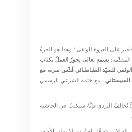
عاصر على العروة الوثقى / وهذا هو الجزءُ
لمقدِّمة:
بسمهِ تعالى يجوزُ العملُ بكتابِ
الوثقى للسيّد الطباطبائي قُدِّس سره، مع
- مع ختمهِ الشرعي الرسمي
ُخالِفُ اليزدي فإنَّهُ سيكتبُ في الحاشية
لحالات يتحوَّل لونُ دم الإنسان الأحمر