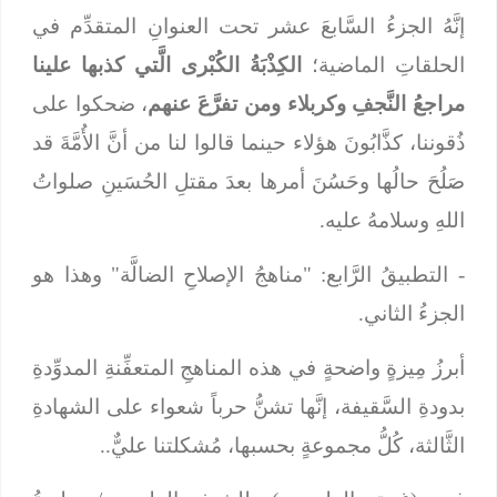
إنَّهُ الجزءُ السَّابعَ عشر تحت العنوانِ المتقدِّم في
الحلقاتِ الماضية؛
الكِذْبَةُ الكُبْرى الَّتي كذبها علينا
مراجعُ النَّجفِ وكربلاء ومن تفرَّعَ عنهم
، ضحكوا على
ذُقوننا، كذَّابُونَ هؤلاء حينما قالوا لنا من أنَّ الأُمَّةَ قد
صَلُحَ حالُها وحَسُنَ أمرها بعدَ مقتلِ الحُسَينِ صلواتُ
اللهِ وسلامهُ عليه.
- التطبيقُ الرَّابع: "مناهجُ الإصلاحِ الضالَّة" وهذا هو
الجزءُ الثاني.
أبرزُ مِيزةٍ واضحةٍ في هذه المناهجِ المتعفِّنةِ المدوِّدةِ
بدودةِ السَّقيفة، إنَّها تشنُّ حرباً شعواء على الشهادةِ
الثَّالثة، كُلُّ مجموعةٍ بحسبها، مُشكلتنا عليٌّ..