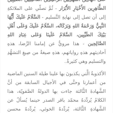
الطَّاهِرِين الأَخْيَارِ الأَبْرَار
- ثُمَّ تصلّي على الملائكةِ
إلى أن تصل إلى نهايةِ التَّسليم -
السَّلَامُ عَلَيكَ أَيُّهَا
النَّبِيُّ وَرَحْمَةُ اللهِ وَبَرَكَاتُه، السَّلَامُ عَلَيكَ وَعَلَى أَهْلِ
بَيْتِكَ الطَيِّبِين، السَّلامُ عَلَينَا وَعَلى عِبَادِ اللهِ
الصَّالِحِين
- هذا مرويٌّ عن إمامنا الرِّضا، هذهِ
أحاديثهم هذهِ رواياتهم، هذهِ صيغةٌ من صِيغِ التشهُّدِ
والتسليم وهي كثيرةٌ..
الأكذوبةُ الَّتي يكذبونَ بها علينا طيلة السنين الماضية
من أعمارنا وحتَّى في الأجيال السابقة من أنَّ
الشَّهادةَ الثَّالثة جاءت بها الدولةُ الصَّفويّة، هذا
الكلامُ يُردِّدهُ محمّد باقر الصدر حينما يُسألُ عن
الشَّهادةِ الثَّالثة، يُردِّدهُ الخوئي، يُردِّدهُ محسن