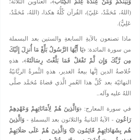
وَبَيْنَكُمْ وَمَنْ عِندَهُ عِلْمُ الْكِتَاب
﴾، العناوين الثلاثة؛
(اللهُ، مُحَمَّدٌ، عَلِيّ)، القُرآن كُلُّهُ هكذا، (اللهُ، مُحَمَّدٌ،
عَلِيٌّ).
ماذا تصنعون بالآيةِ السابعةِ والستين بعد البسملة
من سورة المائدة: ﴿
يَا أَيُّهَا الرَّسُولُ بَلِّغْ مَا أُنزِلَ إِلَيْكَ
مِن رَّبِّكَ وَإِن لَّمْ تَفْعَلْ فَمَا بَلَّغْتَ رِسَالَتَهُ
﴾، هذهِ
خُلاصةُ الدين إنَّها بيعةُ الغدير، هذهِ الثَّمرةُ الربَّانيّةُ
النهائيّة بعد كُلِّ هذا العُمرِ الَّذي قضاهُ مُحَمَّد صلَّى
اللهُ عليه وآله..
في سورة المعارج: ﴿
وَالَّذِينَ هُمْ لِأَمَانَاتِهِمْ وَعَهْدِهِمْ
رَاعُون
- الآيةُ الثانيةُ والثلاثون بعد البسملةِ -
وَالَّذِينَ
هُم بِشَهَادَاتِهِمْ قَائِمُون
۞
وَالَّذِينَ هُمْ عَلَى صَلَاتِهِمْ