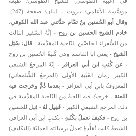
في (غيبة الطوسي) للشيخ الطوسي/ طبعةُ
مؤسَّسة الأعلمي/ بيروت - لبنان/ صفحة (247):
وقال أبو الحُسَين بنُ تمَّام حدَّثني عبد الله الكوفي،
خادم الشيخ الحسين بن روح
- إنَّهُ السَّفير الثالث
من السُّفراء الخاصِّين للنَّاحيةِ المقدَّسة -
قال: سُئِل
الشيخ
- يعني أبا القاسم وهي كُنيةُ الحُسينِ بن روح
-
عن كُتبِ ابن أبي العزاقر
- إنَّهُ المرجعُ الشيعي
الكبير زمان الغَيْبَةِ الأولى (المرجعُ الشَّلمغاني)
المعروفُ بابنِ أبي العزاقر -
بعدما ذُمَّ وخرجت فيه
اللعنة
- خرجتُ فيه اللعنةُ من النَّاحية المقدَّسة في
ذلك المرجع الشيعي الكبير -
فَقِيل لهُ
- قِيلَ للحسين
بن روح -
فكيفَ نعملُ بكُتُبهِ
- بكتبِ ابن أبي العزاقر،
الشيعةُ كانت تُقلِّدهُ تعملُ برسالتهِ العمليّة (التكليف)