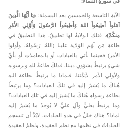
في سورةِ النساء:
الآيةِ التاسعة والخمسين بعد البسملة: ﴿
يَا أَيُّهَا الَّذِينَ
آمَنُواْ أَطِيعُواْ اللهَ وَأَطِيعُواْ الرَّسُولَ وَأُوْلِي الأَمْرِ
مِنكُمْ﴾
، فتلك الولايةُ لها تطبيقٌ، هذا التطبيقُ في
طاعةِ مَن لَهُم الوَلاية علينا (اللهُ، رَسُولهُ، وأولوا
الأمر) فحينما نأتي بالعباداتِ أو بالمعاملاتِ أو بأيِّ
شيءٍ يرتبطُ بشؤونِ ديننا، فذلكَ طاعةٌ للهِ ولرسولهِ
ولأولي الأمر لأئِمَّتنا، فلماذا ما يرتبطُ بطاعة اللهِ
هُناكَ ما يُشيرُ إليهِ في تلكَ العبادات؟ وما يرتبطُ
بطاعةِ رسولهِ هُناكَ ما يُشيرَ إليهِ في تلك العبادات؟
وما يرتبطُ بعليٍّ وآلِ عليٍّ لا يُوجدُ ما يُشيرُ إليه
لماذا؟ هناك خللٌ في هذهِ العبادات، لابُدَّ أن تنسجم
العباداتُ في نظمها مع نظمِ العقيدة، ونَظمُ العقيدةِ