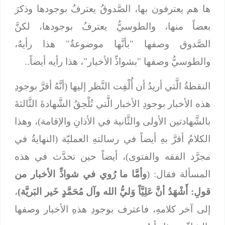
ها هم يعترفون بها، الصَّدوقُ يعترفُ بوجودها وذكرَ
بعضاً منها، والطوسيُّ يعترفُ بوجودها، لكنَّ
الصَّدوق وصفها "بأنَّها موضوعةٌ" هذا رأيهُ،
والطوسيُّ وصفها "بشواذِّ الأخبار"، هذا رأيه أيضاً..
النقطةُ الَّتي أريدُ أن أُلْفِت النَّظر إليها (أنَّهُ أقرَّ بوجودِ
هذه الأخبار بوجودِ الأخبار الَّتي تُلْحِقُ الشَّهادةَ الثَّالثةَ
بالشَّهادتين الأولى والثَّانية في الأذانِ والإقامة)، وهذا
الكلامُ أقرَّ بهِ أيضاً في رسالتهِ العمليّة (النهايةُ في
مجرَّد الفقه والفتوى)، أيضاً حين تحدَّث في هذه
المسألة فقال: (
وأمَّا ما رُوي في شواذِّ الأخبار من
قولِ: أَشْهَدُ أنَّ عَلِيَّاً وَليُّ الله وآل مُحَمَّدٍ خَير البَريَّة)
،
إلى آخر كلامهِ، فاعترف بوجودِ هذهِ الأخبار وصفها