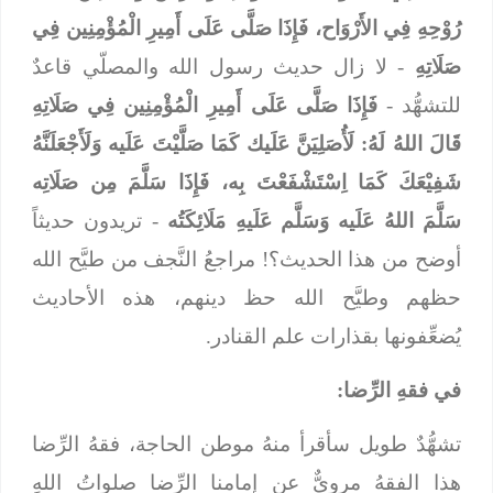
رُوْحِهِ فِي الأَرْوَاح، فَإِذَا صَلَّى عَلَى أَمِيرِ الْمُؤْمِنِين
فِي
صَلَاتِهِ
- لا زال حديث رسول الله والمصلّي قاعدٌ
للتشهُّد -
فَإِذَا صَلَّى عَلَى أَمِيرِ الْمُؤْمِنِين
فِي صَلَاتِهِ
قَالَ اللهُ لَهُ: لَأُصَلِيَنَّ عَلَيك كَمَا صَلَّيْتَ عَلَيه وَلَأَجْعَلَنَّهُ
شَفِيْعَكَ كَمَا اِسْتَشْفَعْتَ بِه، فَإِذَا سَلَّمَ مِن صَلَاتِه
سَلَّمَ اللهُ عَلَيه وَسَلَّم عَلَيهِ مَلَائِكَتُه
- تريدون حديثاً
أوضح من هذا الحديث؟! مراجعُ النَّجف من طيَّح الله
حظهم وطيَّح الله حظ دينهم، هذه الأحاديث
يُضعِّفونها بقذارات علم القنادر.
في فقهِ الرِّضا:
تشهُّدٌ طويل سأقرأ منهُ موطن الحاجة، فقهُ الرِّضا
هذا الفقهُ مرويٌّ عن إمامنا الرِّضا صلواتُ اللهِ