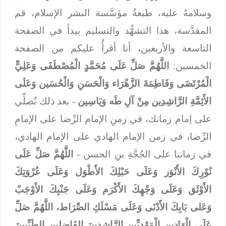
وسلامهُ عليه، طبعةُ مؤسَّسة النشر الإسلام، قم
المقدَّسة، هذا التشهُّد والتسليم يبدأ في الصفحة
التاسعة والأربعين، أنا أقرأُ عليكم من الصفحة
الخمسين:
اللَّهُمَّ صَلِّ عَلَى مُحَمَّدٍ الْمُصْطَفَى وَعَلِيٍّ
الْمُرْتَضَى وَفَاطِمَةَ الزَّهْرَاء وَالْحَسَنِ وَالْحُسَين وَعَلَى
الأَئِمَّةِ الرَّاشِدِين مِنْ آلِ طَه وَيَاسِين
- بعد ذلك تُصلِّي
على إمام زمانك، في زمنِ الإمام الرِّضا على الإمامِ
الرِّضا، في زمن الإمام الهادي على الإمام الهادي،
في زماننا على الحُجَّةِ بنِ الحسن -
اللَّهُمَّ صَلِّ عَلَى
نُوْرِكَ الأَنْوَر وَعَلَى حَبْلِكَ الأَطْوَل وَعَلَى عُرْوَتِكَ
الأَوْثَق وَعَلَى وَجْهِكَ الأَكْرَم وَعَلَى جَنْبِكَ الأَوْجَبْ
وَعَلى بَابِكَ الأَدْنَى وَعَلَى مَسْلَكِ الصِّرَاط، اللَّهُمَّ صَلِّ
عَلَى الْهَادِين الْمَهْدِيِّين الرَّاشِدِينَ الفَاضِلِين الطَيِّبِينَ