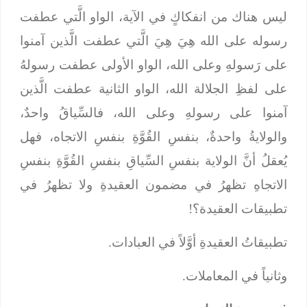
ليس هناك من انفكاكٍ في الآية، الواو الَّتي عطفت
رسوله على الله هِيَ هِيَ الَّتي عطفت الَّذين آمنوا
على رَسولهِ وعلى الله، الواو الأولى عطفت رسولهُ
على لفظِ الجلالة الله، الواو الثانية عطفت الَّذين
آمنوا على رسولهِ وعلى الله، فالسِّياقُ واحدٌ،
والولايةُ واحدةٌ، بنفسِ القُوَّةِ بنفسِ الاتجاه، فهل
يُعقلُ أنَّ الولاية بنفسِ السِّياقِ بنفسِ القُوَّةِ بنفسِ
الاتجاهِ تظهرُ في مضمون العقيدةِ ولا تظهرُ في
تطبيقات العقيدة؟!
تطبيقاتُ العقيدةِ أوَّلاً في العبادات.
وثانياً في المعاملات.