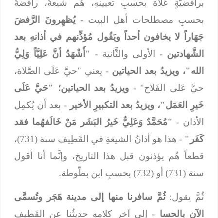
برافضيَّةٍ غُلاة بحسبِ تعيينهِ، هُم شيعةٌ، رافضةٌ
بحسبِ مصطلحات أهل البيت -
يُظهِرونَ الرَّفضَ
جَهَاراً لا يخافون أحداً ويَقُول مُؤذِّنهم في أذانهِ بعد
الشَّهادتين
- الأولى والثَّانية -
"أَشْهَدُ أنَّ عَلِيَّاً وَلِيُّ
الله"، ويزيدُ بعد الحياتين
- يعني "حيَّ عَلَى الصَّلاة،
حيَّ عَلى الفَلاح" -
ويزيدُ بعد الحياتين؛ "حَيَّ عَلَى
خَيرِ العَمَل"، ويزيدُ بعد التكبيرِ الأخير
- بعد أن يُكمِل
الأذان -
"مُحَمَّدٌ وَعَلِيٌّ خَيرُ البَشَر مَنْ خَالَفهُما فقد
كَفَر"
- هذا هو أذانُ الشيعةِ في القَطِيف سنة (731)،
قطعاً هُم يؤذنون قبل هذا التاريخ، وإنَّما أنا أقول
سنة (731) أو (732) بحسبِ ابن بطّوطة.
ثُمَّ يقول:
ثُمَّ سافرنا منها إلى مدينة هَجَر وتُسمَّى
الآن بالحسا
- إلى آخرِ كلامهِ حديثُنا عن القَطِيف