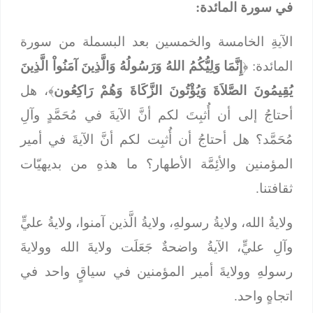
في سورة المائدة:
الآيةِ الخامسة والخمسين بعد البسملة من سورة
المائدة: ﴿
إِنَّمَا وَلِيُّكُمُ اللهُ وَرَسُولُهُ وَالَّذِينَ آمَنُواْ الَّذِينَ
يُقِيمُونَ الصَّلاَةَ وَيُؤْتُونَ الزَّكَاةَ وَهُمْ رَاكِعُون
﴾، هل
أحتاجُ إلى أن أُثبِتَ لكم أنَّ الآيةَ في مُحَمَّدٍ وآلِ
مُحَمَّد؟ هل أحتاجُ أن أُثبِت لكم أنَّ الآيةَ في أمير
المؤمنين والأئِمَّة الأطهار؟ ما هذهِ من بديهيّات
ثقافتنا.
ولايةُ الله، ولايةُ رسولهِ، ولايةُ الَّذين آمنوا، ولايةُ عليٍّ
وآلِ عليٍّ، الآيةُ واضحةٌ جَعَلَت ولايةَ الله وولايةَ
رسولهِ وولايةَ أمير المؤمنين في سياقٍ واحد في
اتجاهٍ واحد.