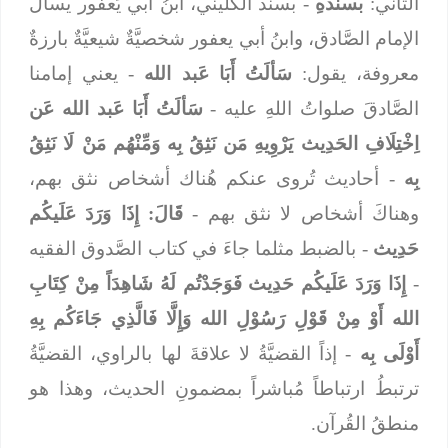
الثاني:
بسندهِ
- بسند الكليني، ابنُ أبي يَعفُور يسأل
الإمام الصَّادق، وابنُ أبي يعفور شخصيَّةٌ شيعيَّةٌ بارزةٌ
معروفة، يقول:
سَألَتُ أَبَا عَبد الله
- يعني إمامنا
الصَّادقَ صلواتُ اللهِ عليه -
سَألَتُ أَبَا عَبد الله
عَن
اِخْتِلَافِ الحَدِيث يَرْوِيهِ مَن نَثِقُ بِه وَمِّنْهُم مَنْ لَا نَثِقُ
بِه
- أحاديث تُروى عنكم هُناك أشخاص نثق بهم،
وهناكَ أشخاص لا نثق بهم -
قَالَ: إِذَا وَرَدَ عَلَيكُم
حَدِيث
- بالضبط مثلما جاءَ في كتاب الصَّدوق الفقيه
-
إِذَا وَرَدَ عَلَيكُم حَدِيث
فَوَجَدْتُم لَهُ شَاهِدَاً مِنْ كِتَابِ
الله أَوْ مِنْ قَوْلِ رَسُوْلِ الله وَإِلَّا فَالَّذِي جَاءَكُم بِهِ
أَوْلَى بِه
- إذاً القضيَّةُ لا علاقةَ لها بالراوي، القضيَّةُ
ترتبطُ ارتباطاً مُباشراً بمضمونِ الحديث، وهذا هو
منطقُ القُرآن.