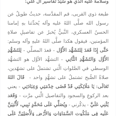
وسلامهُ عليه الَّذي هو سَيِّدُ تفاسير آل علي:
طبعة ذوي القربى، قم المقدَّسة، حديثٌ طويلٌ عن
رسول الله صلَّى اللهُ عليه وآله يُحدِّثنا بهِ إمامنا
الحسنُ العسكري، النَّبيُّ يُخبرُ عن تفاصيلِ صلاةِ
المؤمنين، فيقول هكذا صلَّى اللهُ عليهِ وآله وسلم:
حَتَّى إِذَا قَعَدَ لِلتَشَهُّد الأَوَّل
- قعدَ المصلِّي -
لِلتَشَهُّدِ
الأَوَّل وَالتَشَهُّدِ الثَّانِي
- التشهُّد الأوَّل هو التشهُّد
الوسطي في الصَّلواتِ الَّتي تشتملُ على تشهّدين،
صلاةُ الصُّبح تشتملُ على تشهُّدٍ واحد -
قَالَ اللهُ
تَعَالَى: يَا مَلَائِكَتِي قَدْ قَضَى خِدْمَتِي وَعِبَادَتِي
- يعني
بعد الركوعِ والسجود والتفاصيل الَّتي مرَّت -
وَقَعَد
يُثْنِي عَلَيَّ
- يذكُرني -
ويُصَلِّي عَلَى مُحَمَّدٍ نَبِيي، لَأُثْنِيَنَّ
عَلَيه فِي مَلَكُوت السَّمَاوَاتِ وَالأَرْض وَلَأُصَلِيَنَّ عَلَى