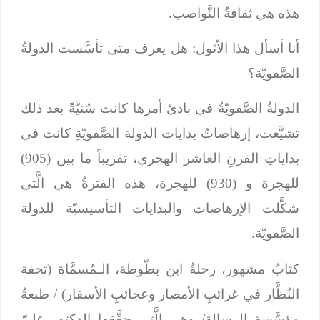
هذه هي ثقافةُ النَّواصب.
أنا أسأل هذا الأثول: هل يعرف متى تأسَّست الدولةُ
الصَّفويّة؟
الدولةُ الصَّفويّةُ في بادئ أمرها كانت سُنيَّةً بعد ذلك
تشيَّعت، إرهاصاتُ بدايات الدولة الصَّفويّةِ كانت في
بداياتِ القرنِ العاشر الهجري، تقريباً ما بين (905)
للهجرة و (930) للهجرة، هذه الفترةُ هي الَّتي
شكَّلت الإرهاصات والبدايات التأسيسيّة للدولة
الصَّفويّة.
كتابٌ مشهور، رحلةُ ابن بطّوطة، الـمُسمَّاة (تحفة
النُظَّار في غرائبِ الأمصار وعجائبِ الأسفار) / طبعةُ
مؤسَّسة الرسالة/ وهي الَّتي حقَّقها الدكتور عليّ