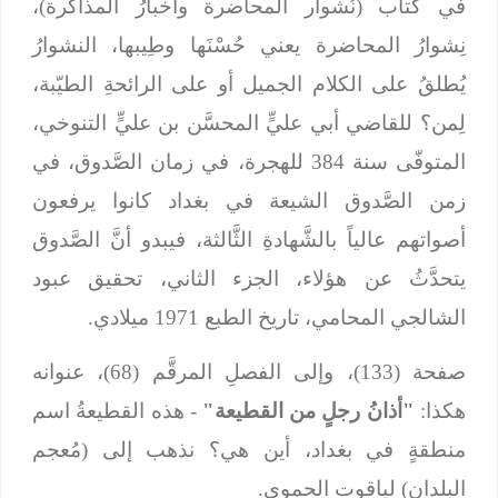
في كتاب (نُشوار المحاضرة وأخبارُ المذاكرة)،
نِشوارُ المحاضرة يعني حُسْنَها وطِيبها، النشوارُ
يُطلقُ على الكلام الجميل أو على الرائحةِ الطيّبة،
لِمن؟ للقاضي أبي عليٍّ المحسَّن بن عليٍّ التنوخي،
المتوفّى سنة 384 للهجرة، في زمان الصَّدوق، في
زمن الصَّدوق الشيعة في بغداد كانوا يرفعون
أصواتهم عالياً بالشَّهادةِ الثَّالثة، فيبدو أنَّ الصَّدوق
يتحدَّثُ عن هؤلاء، الجزء الثاني، تحقيق عبود
الشالجي المحامي، تاريخ الطبع 1971 ميلادي.
صفحة (133)، وإلى الفصلِ المرقَّم (68)، عنوانه
هكذا:
"أذانُ رجلٍ من القطيعة"
- هذه القطيعةُ اسم
منطقةٍ في بغداد، أين هي؟ نذهب إلى (مُعجم
البلدان) لياقوت الحموي.