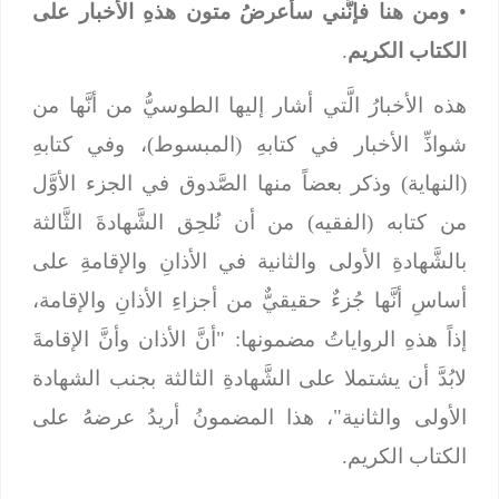
•
ومن هنا فإنَّني سأعرضُ متون هذهِ الأخبار على
الكتاب الكريم
.
هذه الأخبارُ الَّتي أشار إليها الطوسيُّ من أنَّها من
شواذِّ الأخبار في كتابهِ (المبسوط)، وفي كتابهِ
(النهاية) وذكر بعضاً منها الصَّدوق في الجزء الأوَّل
من كتابه (الفقيه) من أن نُلحِق الشَّهادةَ الثَّالثة
بالشَّهادةِ الأولى والثانية في الأذانِ والإقامةِ على
أساسِ أنَّها جُزءٌ حقيقيٌّ من أجزاءِ الأذانِ والإقامة،
إذاً هذهِ الرواياتُ مضمونها: "أنَّ الأذان وأنَّ الإقامةَ
لابُدَّ أن يشتملا على الشَّهادةِ الثالثة بجنب الشهادة
الأولى والثانية"، هذا المضمونُ أريدُ عرضهُ على
الكتاب الكريم.