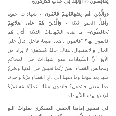
يُحَافِظُون
۞
أُوْلَئِكَ فِي جَنَّاتٍ مُّكْرَمُون﴾.
﴿وَالَّذِينَ هُم بِشَهَادَاتِهِمْ قَائِمُون
- شهادات جمع،
وأقلُّ الجمع ثلاثة -
وَالَّذِينَ هُمْ عَلَى صَلَاتِهِمْ
يُحَافِظُون
﴾، ما هذهِ الشَّهاداتُ الثلاثة الَّتي هُم
قائمونَ بها؟ "قائمون"، هذه صيغةُ فاعل، تدلُّ على
الحال والاستقبال، هناكَ حالةٌ مُستمرَّة لا يُراد من
الآيةِ أنَّ الشَّهادات هذهِ شهاداتٌ في المحاكمِ
ومجالس القضاء، نحنُ رُبَّما نعيشُ في الدنيا ونخرجُ
منها بعد موتنا وما ذهبنا إلى دارِ القضاءِ مرَّةً واحدة،
فما معنى قائمون؟ قائِمون هناك عمليّةٌ مُستمرَّةٌ
للإدلاءِ بهذه الشَّهادات.
في تفسير إمامنا الحسن العسكري صلواتُ اللهِ