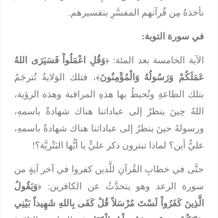
نأخذهُ مِن قُرآنهم المفسَّرِ بتفسيرهم.
في سورة التوبة:
الآية الخامسة بعد المئة: ﴿
وَقُلِ اعْمَلُواْ فَسَيَرَى اللهُ
عَمَلَكُمْ وَرَسُولُهُ وَالْمُؤْمِنُونَ
﴾، فتلك الوَلايةُ تُترجَمُ
بتلك الطاعةِ وتُحيطُ بها هذهِ المراقبة وهذه الرؤية،
اللهُ حِينَ ينظرُ إلى عباداتنا هناك شهادةٌ باسمهِ،
ورسولهُ حينَ ينظرُ إلى عباداتنا هناك شهادةٌ باسمهِ،
عليٌّ أين؟ لماذا تبترون ذكر عليٍّ يا أيُّها البَتْريَّة؟!
حتَّى في خطابِ القُرآنِ للَّذين كفروا في آخر آيةٍ من
سورة الرعد وهو يتحدَّثُ عن الكافرين: ﴿
وَيَقُولُ
الَّذِينَ كَفَرُواْ لَسْتَ مُرْسَلاً قُلْ كَفَى بِاللهِ شَهِيداً بَيْنِي