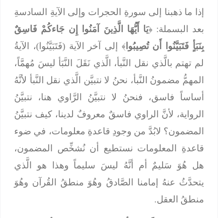
إذا ما ذهبنا إلى سورةِ الحجرات وإلى الآيةِ السادسةِ
بعد البسملة: ﴿
يَا أَيُّهَا الَّذِينَ آمَنُوا إِن جَاءكُمْ فَاسِقٌ
بِنَبَأٍ فَتَبَيَّنُوا أَن تُصِيبُوا
﴾ إلى آخر الآية (فَتَبَيَّنُوا)، الآيةُ
لم تهتم بالَّذي نقل النَّبأ، الَّذي نَقَلَ النَّبَأ ليسَ مُهمَّاً،
المهمُّ مضمونُ النَّبأ، نحنُ لا نتبيَّن الَّذي نقل النَّبأ لأنَّهُ
أساساً فاسق، فنحنُ لا نتبيَّنُ الرَّاوي هنا، نتبيَّنُ
الرواية، لأنَّ الراوي فاسقٌ معروفٌ لدينا، كيف نتبيَّنُ
المضمون؟ لابُدَّ من وجودِ قاعدةِ معلومات، في ضوء
قاعدةِ المعلومات نستطيع أن نُشخِّص المضمون،
هل هُوَ سَليمٌ أم أنَّهُ ليسَ سليماً وهذا هو الَّذي
يتحدَّثُ عنهُ إمامنا الصَّادقُ وهُوَ منطقُ القُرآن وهُوَ
منطقُ العقل.