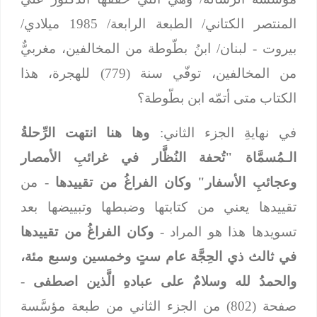
المنتصر الكتاني/ الطبعة الرابعة/ 1985 ميلادي/
بيروت - لبنان/ ابنُ بطّوطة من المخالفين، مغربيٌّ
من المخالفين، توفّي سنة (779) للهجرة، هذا
الكتاب متى أتمّه ابن بطّوطة؟
في نهايةِ الجزء الثاني:
وها هنا انتهت الرِّحلةُ
الـمُسمَّاة "تُحفة النُظَّار في غرائبِ الأمصار
وعجائبِ الأسفار" وكان الفراغُ من تقييدها
- من
تقييدها يعني من كتابتها وضبطها وتبييضها بعد
تسويدها هذا هو المراد -
وكان الفراغُ من تقييدها
في ثالث ذي الحِجَّة عام ستٍ وخمسين وسبع مئة،
والحمدُ لله وسلامٌ على عبادهِ الَّذين اصطفى
-
صفحة (802) من الجزء الثاني من طبعة مؤسَّسة