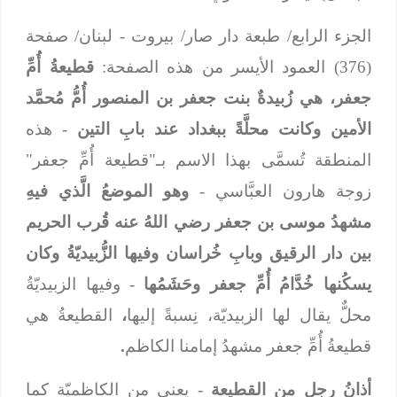
الجزء الرابع/ طبعة دار صار/ بيروت - لبنان/ صفحة
(376) العمود الأيسر من هذه الصفحة:
قطيعةُ أُمِّ
جعفر، هي زُبيدةٌ بنت جعفر بن المنصور أُمُّ مُحمَّد
الأمين وكانت محلَّةً ببغداد عند بابِ التين
- هذه
المنطقة تُسمَّى بهذا الاسم بـ"قطيعة أُمِّ جعفر"
زوجة هارون العبَّاسي -
وهو الموضعُ الَّذي فيهِ
مشهدُ موسى بن جعفر رضي اللهُ عنه قُرب الحريم
بين دار الرقيق وبابِ خُراسان وفيها الزُّبيديّةُ وكان
يسكُنها خُدَّامُ أُمِّ جعفر وحَشَمُها
- وفيها الزبيديّةُ
محلٌّ يقال لها الزبيديّة، نِسبةً إليها
،
القطيعةُ هي
قطيعةُ أُمِّ جعفر مشهدُ إمامنا الكاظم
.
أذانُ رجلٍ من القطيعة
- يعني من الكاظميّة كما