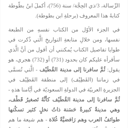
الرِّسالة، 3/ذي الحِجَّة/ سنة (756)، أكملَ ابنُ بطّوطة
كتابهُ هذا المعروف (برحلةِ ابن بطوطة).
في الجزء الأوّل من الكتاب نفسهِ من الطبعة
نفسها، ومن خلالِ متابعةِ التواريخِ الَّتي ذُكرت في
طوايا تفاصيل الكتاب يُمكنني أن أقول من أنَّ الَّذي
سأقرأه عليكم كان بحدود (731) أو (732) هجري، هو
يقول:
ثُمَّ سافرنا إلى مدينة القُطَيْف
- الَّتي تُسمَّى
في زماننا (القَطِيْف) إلى منطقة القَطِيْف في
الجزيرةِ العربيّة في الدولةِ السعوديّة في أيَّامنا هذهِ -
ثُمَّ سافرنا إلى مدينة القُطَيْف كأنَّهُ تَصغيرُ قَطْف،
وهي مدينةٌ كبيرةٌ حَسَنة ذاتُ نخلٍ كثير تسكُنها
طوائفُ العرب وهم رَافضيَّةٌ غُلاة
- هم شيعة ما هم