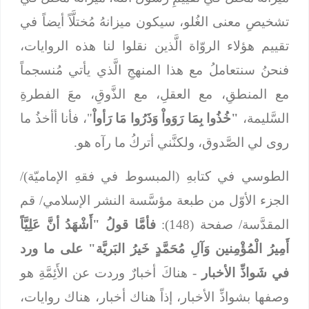
تشخيصِ معنى الغُلو، سيكون ميزانهُ مُختلَّاً أيضاً في
تقييم هؤلاء الروّاة الَّذين نقلوا لنا هذه الروايات،
فنحنُ سنتعاملُ مع هذا المنهجِ الَّذي يأتي مُنسجماً
مع المنطقِ، مع العقلِ، مع الذَّوقِ، معَ الفطرةِ
السَّليمة،
"خُذُوا بِمَا رَوَواْ وَذَرُوا مَا رَأواْ
"، فأنا أأخذُ ما
روى لي الصَّدوق، ولكنَّني أتركُ ما رآه هو.
الطوسي في كتابهِ (المبسوط في فقهِ الإماميّة)/
الجزء الأوّل من طبعة مؤسَّسة النشر الإسلامي/ قم
المقدَّسة/ صفحة (148):
فأمَّا قولُ "أَشْهَدُ أنَّ عَلِيَّاً
أَمِيرُ الْمُؤْمِنين وَآلِ مُحَمَّدٍ خَيرُ البَريَّة" على ما ورد
في شَواذِّ الأخبار
- هناكَ أخبارٌ وردت عن الأَئِمَّةِ هو
وصفها بشواذِّ الأخبار، إذاً هناك أخبار، هناك روايات،