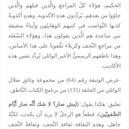
الحكيم، هؤلاء كلّ المراجع والَّذين قبلهم والَّذين
جاؤوا من بعدهم، يُردِّدون هذهِ الأكذوبة، وهذهِ أكذوبةٌ
كذبها النَّواصب في كتبهم الوهابيّون وأبناءُ سقيفةِ
بني ساعدة هم الَّذين يقولون هذا، وهؤلاءِ السَّفَلة
من مراجعِ النَّجف وكربلاء ثقَّفونا على هذا الأساس،
وهذا ناطقهم الرسميُّ الأغبر الوائلي يُردِّد نفس هذه
الأكاذيب.
-عرض الوثيقة رقم (64) من مجموعة وثائق ضلال
الوائلي من الحلقة (135) من برنامج الكتاب النَّاطق.
تعليق: هكذا يقول:
(ليش صار؟ لا شك أنَّه صار أيَّام
الصَّفويّين
)، قطعاً هو الرجلُ لا يريد أن يكذب، لكنَّهُ
جاهل، وهذهِ الثقافة ثقافة النَّجف، وثقافةُ النَّجف