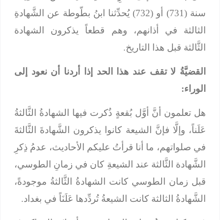
سنة (731) أو (732) يُحدِّثنا ابنُ بطّوطة عن الشَّهادةِ
الثالثة في أذانهم، وهم قطعاً يذكرون الشهادة
الثَّالثة قبل هذا التاريخ.
القضيَّةُ لا تقف عند هذا الحد إذا أردنا أن نعود إلى
الوراء:
هل تعلمون أنَّ أوَّل بُقعةٍ ذُكرت فيها الشهادةُ الثَّالثةُ
عَلَناً، وإلَّا فإنَّ الشيعة كانوا يذكرون الشَّهادةَ الثَّالثةَ
في صلواتهم، ما أنا قرأتُ عليكم الأحاديث، عدمُ ذِكرِ
الشَّهادة الثَّالثة عند الشيعةِ كان في زمانِ الطوسي،
قبل زمان الطوسي كانت الشهادةُ الثَّالثةُ موجودةً،
الشَّهادةُ الثالثة كانت الشيعةُ تُردِّدها عَلَنَاً في بغداد.