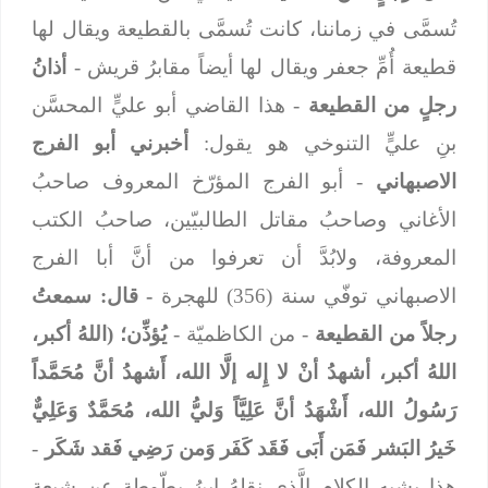
تُسمَّى في زماننا، كانت تُسمَّى بالقطيعة ويقال لها
قطيعة أُمِّ جعفر ويقال لها أيضاً مقابرُ قريش -
أذانُ
رجلٍ من القطيعة
- هذا القاضي أبو عليٍّ المحسَّن
بنِ عليٍّ التنوخي هو يقول:
أخبرني أبو الفرج
الاصبهاني
- أبو الفرج المؤرّخ المعروف صاحبُ
الأغاني وصاحبُ مقاتل الطالبيّين، صاحبُ الكتب
المعروفة، ولابُدَّ أن تعرفوا من أنَّ أبا الفرج
الاصبهاني توفّي سنة (356) للهجرة
- قال: سمعتُ
رجلاً من القطيعة
- من الكاظميّة -
يُؤذِّن؛ (اللهُ أكبر،
اللهُ أكبر، أشهدُ أنْ لا إِله إلَّا الله، أَشهدُ أنَّ مُحَمَّداً
رَسُولُ الله، أَشْهَدُ أنَّ عَلِيَّاً وَليُّ الله، مُحَمَّدٌ وَعَلِيٌّ
خَيرُ البَشر فَمَن أَبَى فَقَد كَفَر وَمن رَضِي فَقد شَكَر
-
هذا يشبه الكلام الَّذي نقلهُ ابنُ بطّوطة عن شيعةِ