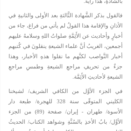
بالشاذّةِ، هذا رأيهُ.
فالقول بذكر الشَّهادة الثَّالثةِ بعد الأولى والثانيةِ في
الأذانِ والإقامة هذا القولُ لم يأتي من فراغ، جاء من
أخبارٍ وأحاديث عن الأَئِمَّةِ صلواتُ اللهِ وسلامهُ عليهم
أجمعين، الغريبُ أنَّ علماء الشيعةِ ينقلونَ في كُتبهم
أخبار النَّواصب لكنَّهم ما نقلوا هذهِ الأخبار، وهذا
جزءٌ من تحريفِ مراجعِ الشيعةِ وطمسِ مراجعِ
الشيعةِ لأحاديثِ الأَئِمَّة.
في الجزء الأوَّل من الكافي الشريف/ لشيخنا
الكليني المتوفّى سنة 328 للهجرة/ طبعة دار
الأسوة/ طهران - إيران/ صفحة (89) من الجزء
الأوَّل/ بابُ الأخذِ بالسُنَّةِ وشواهد الكتاب/ الحديثُ