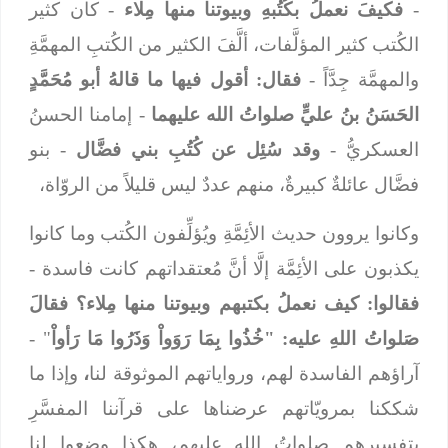
-
فكيفَ نعملُ بكُتُبهِ وبيوتنا منها مِلاء
- كان كثير
الكُتب كثير المؤلَّفات، ألَّفَ الكثير من الكُتبِ المهمَّةِ
والمهمَّة جِدَّاً -
فقال: أقول فيها ما قالهُ أبو مُحَمَّدٍ
الحَسَنُ بنُ عليٍّ صلواتُ الله عليهما
- إمامنا الحسنُ
العسكريُّ -
وقد سُئِل عن كُتُبِ بني فضَّال
- بنو
فضَّال عائلةٌ كبيرةٌ، منهم عددٌ ليس قليلاً من الروّاة،
وكانوا يروون حديث الأئِمَّةِ ويُؤلِّفون الكُتب وما كانوا
يكذبون على الأئِمَّة إلَّا أنَّ مُعتقداتهم كانت فاسدة -
فقالوا: كيف نعملُ بكتبهم وبيوتنا منها مِلاء؟ فقالَ
صَلواتُ اللهِ عليه: "خُذُوا بِمَا رَوَواْ وَذَرُوا مَا رَأواْ
" -
آراؤهم الفاسدة لهم، ورواياتهم الموثوقة لنا
،
وإذا ما
شككنا بمرويّاتهم عرضناها على قرآننا المفسَّرِ
بتفسيرهم صلواتُ اللهِ عليهم، هكذا وضعوا لنا