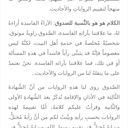
منهجاً لتقييم الرواياتِ والأحاديث.
الكلام هو هو بالنِّسبة للصدوق
: الآراءُ الفاسدة أراءهُ
لهُ، ما علاقتنا بآرائهِ الفاسدة، الصَّدوق راويةٌ موثوق،
شخصيّةٌ مُخلصةٌ في خدمةِ أهل البيت، لكنَّهُ ليس
معصوماً فإنَّهُ قد يتبنَّى رأياً فاسداً في هذهِ المسألة
أو في تلك، فما علاقتنا بآرائه الفاسدة، نحنُ نعتمدُ
على ما ينقلهُ لنا من الروايات والأحاديث..
الصَّدوق روى لنا هذهِ الروايات من أنَّ الشَّهادةَ
الثَّالِثة في الأذانِ والإقامةِ تُذكَرُ بعد الشَّهادةِ الأولى
والثَّانية وقرأتُ عليكم كلامهُ، أمَّا تقييمهُ لهذه
الروايات بحسبِ رأيهِ وبيَّنتُ لكم من أنَّ رأيهُ مُختلٌّ،
ميزانهُ مُختلٌّ في تقييمِ رسول الله، ميزانهُ مُختلٌّ في