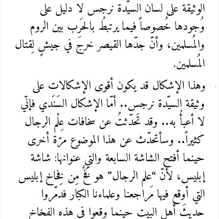
الوثيقة على لسان السيّدة نرجس لا دليل على
وُجودها خُصوصاً فيما يرتبطُ بالحَرب بين الروم
والمُسلمين، وأنّ جدّها القيصر خرجَ في جيشٍ لِقتال
المُسلمين
.
وهذا الإشكال قد يكون أقوى الإشكالات على
وثيقة السيّدة نرجس.. أمّا الإشكال السَنَدي فإنّي
لا أعبأُ به.. وقد تَحدّثتُ عن سخافات عِلْم الرجال
كثيراً.. وسأتحدّث عن هذا الموضوع مرّة أخرى
حينما أفتح الشاشة السابعة والتي عنوانها: شاشة
إبليس، لأنّ “علم الرجال” هو فَخٌ مِن فِخاخ إبليس
التي أوقع فيها مَراجعنا وعلماءنا الكبار فدمّروا
حديثَ أهل البيت حينما وقعوا في هذهِ الفِخاخ