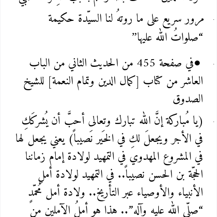
مرور سريع على ما روتهُ لنا السيّدة حكيمة
“صلواتُ الله عليها
”
في صفحة 455 من الحديث الثاني من الباب
●
العاشر من كتاب [كمال الدين وتمام النعمة] للشيخ
الصدوق
(يا مُباركة إنَّ الله تبارك وتعالى أحبَّ أن يُشركَكِ
في الأجر ويجعلَ لكِ في الخَير نَصيباً) يعني يجعل لها
في المشروع المهدوي في التمهيد لولادة إمام زماننا
الحجّة بن الحسن نصيباً.. في التمهيد لولادة أملِ
الأنبياء والأوصياء عبر التأريخ.. ولادة أمل مُحمّدٍ
“صلّى الله عليه وآله”.. هذا هو أملُ الآملين مِن