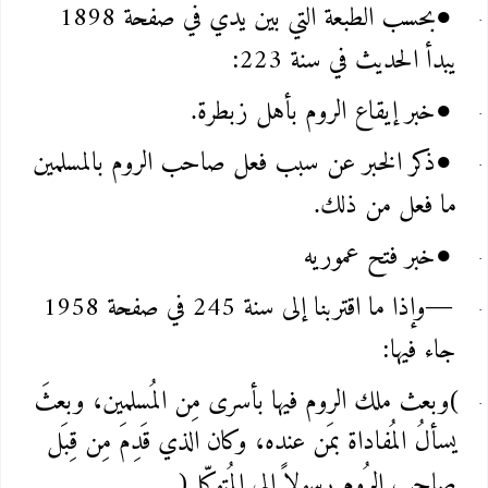
بحسب الطبعة التي بين يدي في صفحة 1898
●
يبدأ الحديث في سنة 223
:
خبر إيقاع الروم بأهل زبطرة
.
●
ذكر الخبر عن سبب فعل صاحب الروم بالمسلمين
●
ما فعل من ذلك
.
خبر فتح عموريه‌
●
وإذا ما اقتربنا إلى سنة 245 في صفحة 1958
—
جاء فيها
:
وبعث ملك الروم فيها بأسرى مِن المُسلمين، وبعثَ
(
يسألُ المُفاداة بمَن عنده، وكان الذي قَدِمَ مِن قِبَل
صاحب الرُوم رسولاً إلى المُتوكّل
…)