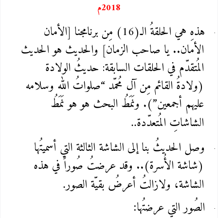
2018م
هذهِ هي الحلقةُ الـ(16) مِن برنامجنا [الأمان
الأمان.. يا صاحب الزمان] والحديث هو الحديث
المُتقدّم في الحلقات السابقة: حديثُ الولادة
(ولادةُ القائم مِن آل مُحمّد “صلواتُ الله وسلامه
عليهم أجمعين”). ونَمَطُ البحث هو هو نَمَطُ
الشاشاتِ المُتعدّدة
..
وصل الحديثُ بنا إلى الشاشة الثالثة التي أسميتُها
(شاشة الأُسرة).. وقد عرضتُ صُوراً في هذه
الشاشة، ولازالتُ أعرضُ بقيّة الصور
.
الصُور التي عرضتُها
: