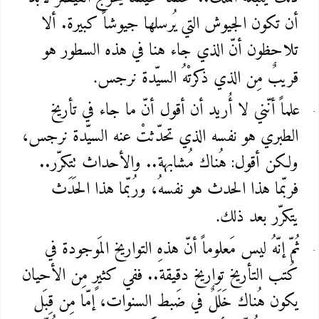
أن تكون الجيوش التي يُرسلها جيوشاً كبيرة. ألا
تلاحظون أنّ الذي جاء هنا في هذه السطور هو
قريبٌ مِن الذي ذكرتْهُ السيّدة نرجس
.
علماً أنّني لا أُريد أن أقول أنّ ما جاء في تأريخ
الطبري هو نفسه الذي تحدّثتْ عنه السيّدة نرجس،
ولكن أقول: هُناك مُشابهة.. والأحداث تتكرّر..
فربّما هذا الحدث هو نفسهُ، ورُبّما هذا الحَدَث
يتكرّر بعد ذلك
.
ثُمّ إنّهُ ليس مَعلوماً أنّ هذهِ التواريخ المَوجودة في
كُتب التأريخ تواريخ دقيقة.. ففي كثيرٍ مِن الأحيان
يكون هُناك خَلَلٌ في ضَبط السنوات، إمّا مِن قِبَل