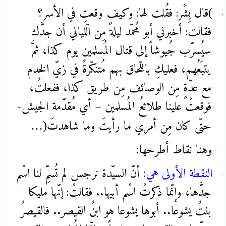
قال بِشْر: فقُلت لها: وكيف وقعتِ في الأسر؟
(
فقالت: أخبرني أبو مُحمّد ليلةً مِن الّليالي أن جدَّك
سيُسرّب جُيوشاً إلى قتال المُسلمين يوم كذا، ثمَّ
يتبَعُهم، فعليكِ باللّحاق بهم مُتنكّرةً في زيّ الخدم
مع عدّةٍ مِن الوصائف مِن طريق كذا، ففعلتُ،
فوقعتْ علينا طلائعُ المُسلمين – أي مُقدّمة الجيش-
حتّى كان مِن أمري ما رأيتَ وما شاهدتَ
…)
وهنا نقاط أطرحها
:
النقطة الأولى هي
أنّ السيّدة نرجس لم تُسمِّ لنا اسْم
:
جدَّها، وإنّما ذكرتْ اسْم أبيها.. فقالتْ: إنّها مليكا
بنتُ يشوعا.. أبوها يشوعا هو ابنُ القيصر.. فالقيصرُ