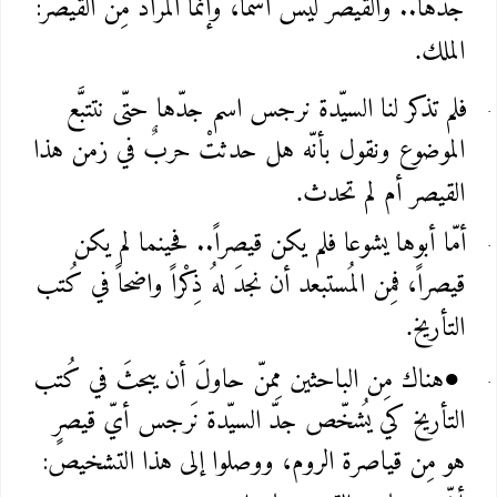
جدّها.. والقيصر ليس اسماً، وإنّما المُراد مِن القيصر:
الملك
.
فلم تذكر لنا السيّدة نرجس اسم جدّها حتّى نتتبَّع
الموضوع ونقول بأنّه هل حدثتْ حربٌ في زمن هذا
القيصر أم لم تحدث
.
أمّا أبوها يشوعا فلم يكن قيصراً.. فحينما لم يكن
قيصراً، فمِن المُستبعد أن نجدَ لهُ ذِكْراً واضحاً في كُتب
التأريخ
.
هناك مِن الباحثين مِمنّ حاولَ أن يبحثَ في كُتب
●
التأريخ كي يُشخّص جدّ السيّدة نَرجس أيّ قيصرٍ
هو مِن قياصرة الروم، ووصلوا إلى هذا التشخيص: