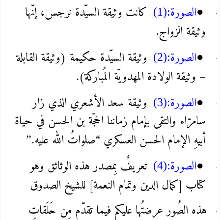
الصورة
كانت وثيقة السيّدة نرجس، إنّها
(1):
●
وثيقة الزواج
.
الصورة
وثيقة السيّدة حكيمة (وثيقة القابلة
(2):
●
– وثيقة الولادة المهدويّة المُباركة)
.
الصورة
وثيقة سعد الأشعري الذي زار
(3):
●
سامرّاء والتقى بإمام زماننا الحجّة بن الحسن في حياة
أبيهِ الإمام الحسن العسكري “صلواتُ الله عليه
”.
الصورة
تعريفٌ بِمصدر هذه الوثائق وهو
(4):
●
كتاب [كمال الدين وتمام النعمة] للشيخ الصدوق
هذه الصُور عرضتُها عليكم فيما تقدّم مِن حَلَقاتِ