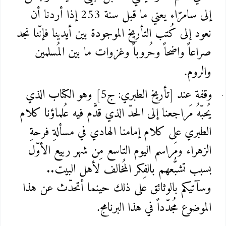
إلى سامرّاء يعني ما قبل سنة 253 إذا أردنا أن
نعود إلى كُتب التأريخ الموجودة بين أيدينا فإنّنا نجد
صراعاً واضحاً وحُروباً وغزوات ما بين المُسلمين
والروم
.
وقفة عند [تأريخ الطبري: ج5] وهو الكتاب الذي
يُحبّهُ مَراجعنا إلى الحدّ الذي قدَّم فيه عُلماؤنا كلام
الطبري على كلام إمامنا الهادي في مسألةِ فرحةِ
الزهراء ومَراسم اليوم التاسع مِن شهر ربيع الأوّل
بسبب تشبُّعهم بالفِكر المُخالف لأهل البيت..
وسآتيكم بالوثائق على ذلك حينما أتحدّث عن هذا
الموضوع مُجدّداً في هذا البرنامج
.