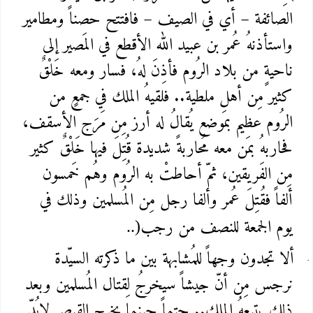
الصائفة – أي في الصيف – فافتتح حصناً ومطامير
واستأذنهُ عُمر بن عبيد الله الأقطع في المَصير إلى
ناحيةٍ من بلاد الرُوم فأذِنَ لهُ، فسار ومعه خَلْقٌ
كثير مِن أهل ملطية.. فلقيهُ الملك في جمعٍ من
الرُوم عظيم بمَوضع يُقالُ له أرز مِن مَرَج الأسقف،
فحاربهُ بمَن معه مُحاربةً شديدة قُتِلَ فيها خَلْقٌ كثير
مِن الفَريقين، ثمّ أحاطتْ به الرُوم وهُم خَمسون
ألفاً فقُتِلَ عُمر وألفا رجل مِن المُسلمين وذلك في
يوم الجمعة للنصف من رجب
..)
ألا تجدون وجهاً للمُشابهة بين ما ذكرته السيّدة
نرجس مِن أنّ جيشاً سيخرجُ لِقتال المُسلمين وبعد
ذلك يتبعهُ الملك.. حتماً حينما يخرج القيصر لابُدّ