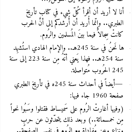
أنا لا أريد أن أقرأ كُلّ شيء في كتاب تأريخ
الطبري.. وإنّما أُريد أن أُرشدكم إلى أنَّ الحرب
كانتْ سِجالاً فيما بينَ المُسلمين والرُوم
.
ها نَحنُ في سنة 245هـ.. والإمام الهادي استُشهِد
سنة 254هـ.. فهذا يَعني أنّهُ مِن سنة 223 إلى سنة
245 الحُروب مُتواصلة
.
أيضاً في أحداث سنة 245ه في تأريخ الطبري
—
صفحة 1960 جاء فيها
:
(وفيها أغارتْ الرُوم على سَميساط فقتلوا وسَبُوا نحواً
مِن خمسمائة..) وبعد ذلك يتحدّثون عن حربٍ
ونِزاعٍ وعن مُفاداةٍ مع الرُوم في نفس الصفحة..