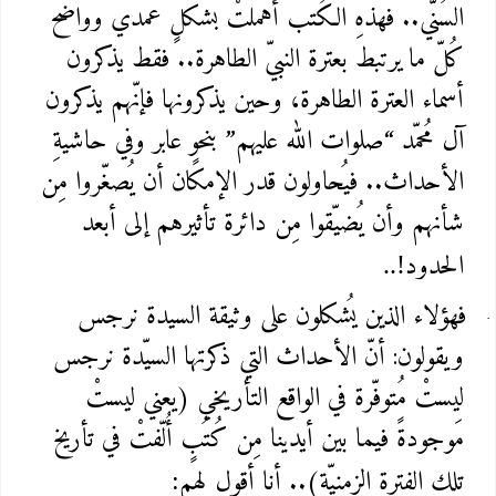
السُنّي.. فهذهِ الكُتب أَهملتْ بشكلٍ عمدي وواضح
كُلّ ما يرتبط بعترة النبيّ الطاهرة.. فقط يذكرون
أسماء العترة الطاهرة، وحين يذكرونها فإنّهم يذكرون
آل مُحمّد “صلوات الله عليهم” بنحوٍ عابر وفي حاشيةِ
الأحداث.. فيُحاولون قدر الإمكان أن يُصغّروا مِن
شأنهم وأن يُضيّقوا مِن دائرة تأثيرهم إلى أبعد
الحدود
..!
فهؤلاء الذين يُشكلون على وثيقة السيدة نرجس
ويقولون: أنّ الأحداث التي ذكرتها السيّدة نرجس
ليستْ مُتوفّرة في الواقع التأريخي (يعني ليستْ
مَوجودةً فيما بين أيدينا مِن كُتُبٍ أُلّفتْ في تأريخ
تلك الفترة الزمنيّة).. أنا أقول لهم
: