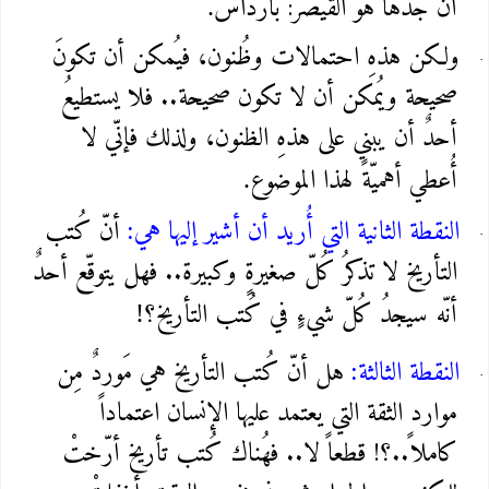
أنّ جدها هو القيصر: بارداس
.
ولكن هذهِ احتمالات وظُنون، فيُمكن أن تكونَ
صحيحة ويُمكن أن لا تكون صحيحة.. فلا يستطيعُ
أحدٌ أن يبني على هذهِ الظنون، ولذلك فإنّي لا
أُعطي أهميّةً لهذا الموضوع
.
النقطة الثانية التي أُريد أن أشير إليها هي
أنّ كُتب
:
التأريخ لا تذكرُ كُلّ صغيرةٍ وكبيرة.. فهل يتوقّع أحدٌ
أنّه سيجدُ كُلّ شيءٍ في كُتب التأريخ؟
!
النقطة الثالثة
هل أنّ كُتب التأريخ هي مَوردٌ مِن
:
موارد الثقة التي يعتمد عليها الإنسان اعتماداً
كاملاً..؟! قطعاً لا.. فهُناك كُتب تأريخ أرّختْ