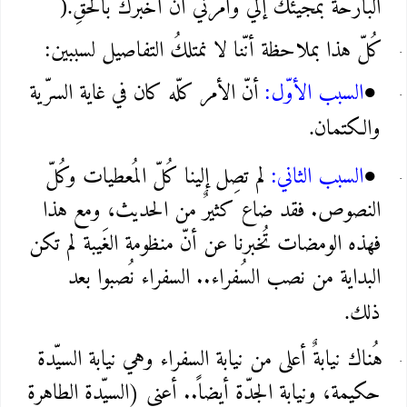
البارحة بمَجيئك إليَّ وأمرني أن أُخبرك بالحقِّ
).
كُلّ هذا بملاحظة أنّنا لا نمتلكُ التفاصيل لسببين
:
السبب الأوّل
أنّ الأمر كلّه كان في غاية السرّية
:
●
والكتمان
.
السبب الثاني
لم تصِل إلينا كُلّ المُعطيات وكُلّ
:
●
النصوص. فقد ضاع كثيرٌ من الحديث، ومع هذا
فهذه الومضات تُخبرنا عن أنّ منظومة الغَيبة لم تكن
البداية من نصب السُفراء.. السفراء نُصبوا بعد
ذلك
.
هُناك نيابةٌ أعلى من نيابة السفراء وهي نيابة السيّدة
حكيمة، ونيابة الجدّة أيضاً.. أعني (السيّدة الطاهرة