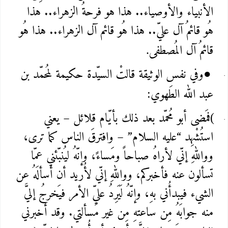
الأنبياء والأوصياء.. هذا هو فرحةُ الزهراء.. هذا
هُو قائمُ آل عليّ.. هذا هُو قائم آل الزهراء.. هذا هُو
قائمُ آل المُصطفى
.
وفي نفس الوثيقة قالتْ السيّدة حكيمة لمُحمّد بن
●
عبد الله الطَهوي
:
فمَضى أبو مُحمّد بعد ذلك بأيّام قلائل – يعني
(
استُشْهِد “عليه‌ السلام” – وافترقَ الناس كما ترى،
وواللهِ إنّي لأراهُ صباحاً ومَساءً، وإنّهُ ليُنبّئني عمّا
تسألون عنه فأخبركم، وواللهِ إنّي لأُريد أن أسألَهُ عن
الشيء فيبدأُني بهِ، وإنّهُ لَيَرِدُ عليّ الأمر فيَخرجُ إليَّ
منه جوابَهُ مِن ساعتهِ مِن غير مَسألتي. وقد أخبرني