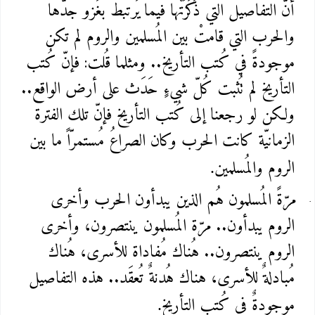
أنَّ التفاصيل التي ذَكَرَتْها فيما يَرتبط بغَزو جدّها
والحرب التي قامتْ بين المُسلمين والروم لم تكن
موجودةً في كُتب التأريخ.. ومثلما قُلت: فإنّ كُتب
التأريخ لم تُثبت كُلّ شيءٍ حَدَث على أرض الواقع..
ولكن لو رجعنا إلى كُتب التأريخ فإنّ تلك الفترة
الزمانيّة كانت الحرب وكان الصراعُ مُستمرّاً ما بين
الروم والمُسلمين
.
مرّةً المُسلمون هُم الذين يبدأون الحرب وأخرى
الروم يبدأون.. مرّة المُسلمون ينتصرون، وأخرى
الروم ينتصرون.. هُناك مُفاداة للأسرى، هُناك
مُبادلةٌ للأسرى، هناك هُدنةٌ تُعقَد.. هذه التفاصيل
موجودةٌ في كُتب التأريخ
.