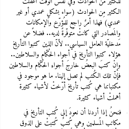
للكثير من الحوادث وفي نفس الوقت أغفلتْ
الكثير مِن الحوادث (سواء بشكلٍ عمدي أو غير
عمدي) فهذا أمرٌ راجع للمُؤرّخ والإمكانات
والمَصادر التي كانتْ مُتوفّرةً لديه.. فضلاً عن
مَدخليّة العامل السياسي.. لأنّ الذين كتبوا التأريخ
هؤلاء كتبوا التأريخ في أجواء الحُكّام والسلاطين..
وإنْ كتبَ البعضُ خارجَ أجواءِ الحُكّام والسلاطين
فإنّ تلك الكُتب لم تصل إلينا. ما هو موجود في
مكتباتنا هي كُتب تأريخ أرّختْ لأشياء كثيرة
أهملتْ أشياء كثيرة
.
فنحنُ إذا أردنا أن نعودَ إلى كُتب التأريخ في
مكاتب المُسلمين وهي كُتبٌ كُتبتْ على الذوق