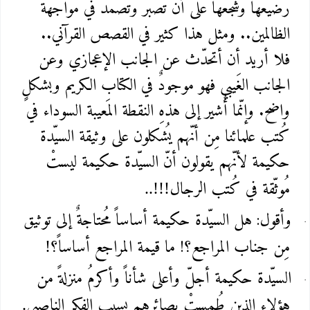
رضيعها وشجّعها على أن تصبر وتصمد في مواجهة
الظالمين.. ومثل هذا كثير في القصص القرآني..
فلا أريد أن أتحدّث عن الجانب الإعجازي وعن
الجانب الغَيبي فهو موجودٌ في الكتاب الكريم وبشكلٍ
واضح. وإنّما أُشير إلى هذهِ النقطة المَعيبة السوداء في
كُتب علمائنا مِن أنّهم يُشكلون على وثيقة السيّدة
حكيمة لأنّهم يقولون أنّ السيّدة حكيمة ليستْ
مُوثّقة في كُتب الرجال
..!!!
وأقول: هل السيّدة حكيمة أساساً مُحتاجةٌ إلى توثيق
مِن جناب المراجع؟! ما قيمة المراجع أساساً؟
!
السيّدة حكيمة أجلّ وأعلى شأناً وأكرمُ منزلةً من
هؤلاء الذين طُمستْ بصائرهم بسبب الفِكر الناصبي
.