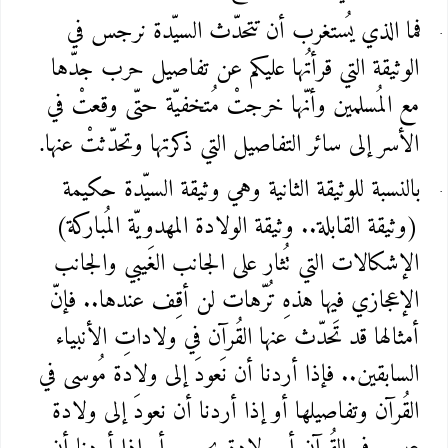
فما الذي يُستغرب أن تتحدّث السيّدة نرجس في
الوثيقة التي قرأتُها عليكم عن تفاصيل حرب جدّها
مع المُسلمين وأنّها خرجتْ مُتخفيّة حتّى وقعتْ في
الأسر إلى سائر التفاصيل التي ذكرتها وتحدّثتْ عنها
.
بالنسبة للوثيقة الثانية وهي وثيقة السيّدة حكيمة
(وثيقة القابلة.. وثيقة الولادة المهدويّة المُباركة)
الإشكالات التي تُثار على الجانب الغَيبي والجانب
الإعجازي فيها هذهِ تُرّهات لن أقِف عندها.. فإنّ
أمثالها قد تَحدّث عنها القُرآن في ولاداتِ الأنبياء
السابقين.. فإذا أردنا أن نَعودَ إلى ولادة مُوسى في
القُرآن وتفاصيلها أو إذا أردنا أن نعودَ إلى ولادة