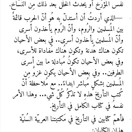
نفس المُؤرّخ أو يحدث الخَلَل بعد ذلك مِن النُسّاخ
.
الذي أردتُ أن أستدلّ به هُو أنّ الحرب قائمةٌ
—
بين المُسلمين والرُوم، وأنّ الرُوم يأخذون أسرى
وأنّ المُسلمين يأخذون أسرى.. في بعض الأحيان
تكون هناك هُدنة وتكون هُناك مُفاداة للأسرى،
وفي بعض الأحيان تكونُ مُبادلة ما بين أسرى
الطرفين.. وفي بعض الأحيان يكون غزوٌ مِن
المُسلمين بشكلٍ مُباشر ابتداءً.. مع مُلاحظة أنّ
كُتب التأريخ هذهِ لا تذكرُ كُلّ شيء.. وهذا الأمر
نفسهُ في كتاب الكامل في التأريخ
.
فأهمّ كتابين في التأريخ في مَكتبتنا العربيّة السُنيّة
هذان الكتابان
: