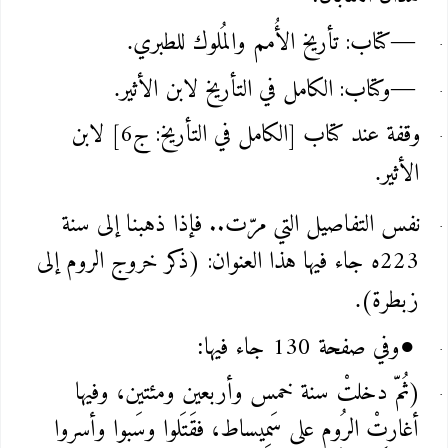
كتاب: تأريخ الأُمم والمُلوك للطبري
.
—
وكتاب: الكامل في التأريخ لابن الأثير
.
—
وقفة عند كتاب [الكامل في التأريخ: ج6] لابن
الأثير
.
نفس التفاصيل التي مرّت.. فإذا ذهبنا إلى سنة
223ه جاء فيها هذا العنوان: (ذكر خروج الروم إلى
زبطرة)
.
وفي صفحة 130 جاء فيها
:
●
(ثُمّ دخلتْ سنة خمس وأربعين ومئتين، وفيها
أغارتْ الرُوم على سَمِيساط، فقَتَلوا وسَبوا وأسروا