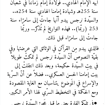
أبيه الإمام الهادي.. فولادةُ إمام زماننا في شعبان
سنة 255هـ وشهادة إمامنا الهادي سنة 254ه..
والسيّدة نرجس يبدو أنّها جاءتْ إلى سامرّاء سنة
253 (ربّما).. فهذه التواريخ لم تُذكر.. وربّما
جاءتْ إلى سامرّاء قبل ذلك
.
فالذي يبدو مِن القرآئن في الوثائق التي عرضتها وفي
بقيّة النصوص أنّ السيّدة نرجس لم تمكثْ طويلاً
في بيتِ السيّدة حكيمة، وبعد ذلك انتقلتْ إلى
بيت إمامنا الحسن العسكري.. فضلاً عن أنّ السرّية
والإسراع في المَوضوع يتناسبان مع الغاية المقصودة
ومع الحكمة في التخطيط السرّي لهذا الأمر الكبير
.
في تلكم الفترة يعني ما قبل مَجيئ السيّدة نرجس
●