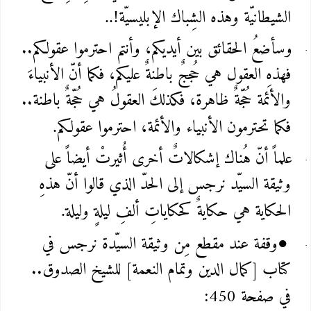
الشيطانيّة وهذه الشِباك الإبليسيّة
..!
وسأضعُ الحقائق بين أيديكم، وأنتم احترموا عقولكم..
فهذهِ العقول هي حُججٌ باطنةٌ عليكم، فكما أنّ الأنبياءَ
والأئمة حُجّةٌ ظاهرة، فكذلكَ العقولُ هي حُجّةٌ باطنة..
فكما تحترمون الأنبياء والأئمة، احترموا عقولكم
.
علماً أنّ هُناك إشكالاتٌ أخرى أُثيرتْ أيضاً على
وثيقة السيّد نرجس إلى الحدّ الذي قالوا أنّ هذهِ
الحكاية هي حكايةٌ كحكاياتِ ألفِ ليلةٍ وليلة
.
وقفة عند مقطع مِن وثيقة السيّدة نرجس في
●
كتاب [كمال الدين وتمام النعمة] للشيخ الصدوق..
في صفحة 450
: