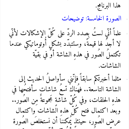
هذا البرنامج
.
الصورة الخامسة: توضيحات
علماً أنّي لستُ بِصدد الردّ على كُلّ الإشكالات لأنّي
لا أجدُ لها قيمةً، وستتبدّد بشكلٍ أُوتوماتيكي عندما
تكتملُ الصُور في هذهِ الشاشة أو في بقيّة
الشاشات
.
مثلما أخبرتكم سابقاً فإنّني سأواصلُ الحديث إلى
الشاشة التاسعة.. فهُناك تسعُ شاشات سأفتحُها في
هذهِ الحلقات، وفي كُلّ شاشةٍ مَجموعةٌ مِن الصُور..
وبعد اكتمال فتح كُلّ هذهِ الشاشات واكتمال
عرض الصُور، حينئذٍ يُمكننا أن نستخلصَ الصُورة