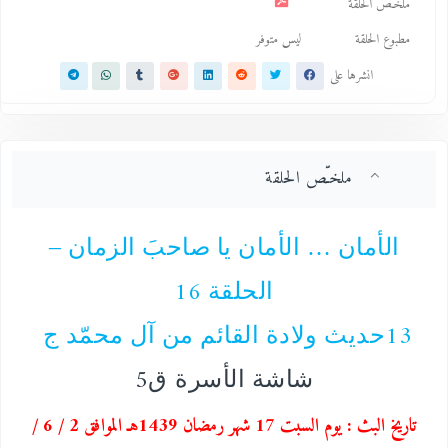
ملخـّص الحلقة
مطبوع الحلقة
ليس متوفر
انشرها على
ملخـّص الحلقة
الأمان … الأمان يا صاحبَ الزمان –
16
الحلقة
13
حديث ولادة القائم من آل محمّد ج
5
شاشة الأسرة
ق
تاريخ البث : يوم السبت 17 شهر رمضان 1439هـ الموافق 2 / 6 /