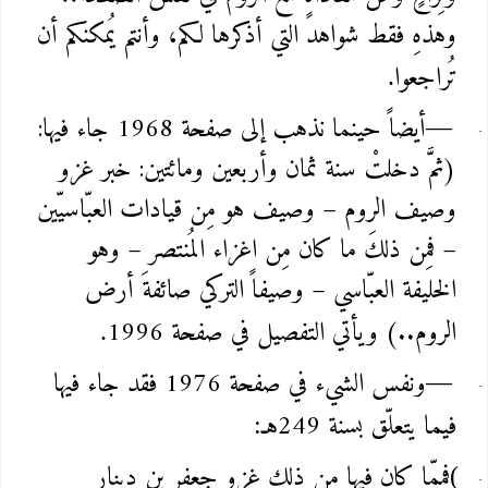
وهذهِ فقط شواهد التي أذكرها لكم، وأنتم يُمكنكم أن
تُراجعوا
.
أيضاً حينما نذهب إلى صفحة 1968 جاء فيها:
—
(ثمَّ دخلتْ سنة ثمان وأربعين ومائتين: خبر غزو
وصيف الروم – وصيف هو مِن قيادات العبّاسيّين
– فمِن ذلكَ ما كان مِن اغزاء المُنتصر – وهو
الخليفة العبّاسي – وصيفاً التركي صائفةَ أرض
الروم..) ويأتي التفصيل في صفحة 1996
.
ونفس الشيء في صفحة 1976 فقد جاء فيها
—
فيما يتعلّق بسنة 249هـ
:
فمِمّا كان فيها من ذلك غزو جعفر بن دينار
(