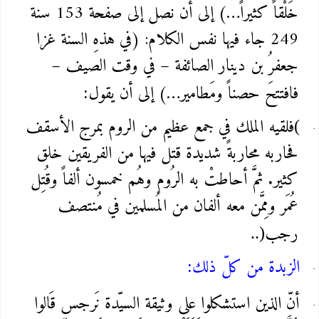
خَلْقاً كثيراً…) إلى أن نصل إلى صفحة 153 سنة
249 جاء فيها نفس الكلام: (في هذهِ السنة غزا
جعفرُ بن دينار الصائفة – في وقت الصيف –
فافتتحَ حصناً ومَطامير…) إلى أن يقول
:
فلقيه الملك في جمع عظيم من الروم بمرج الأسقف
(
فحاربه محاربةً شديدة قتل فيها من الفريقين خلق
كثير. ثمَّ أحاطتْ به الرُوم وهُم خمسون ألفاً وقُتِل
عُمَر ومِمَّن معه ألفان من المُسلمين في مُنتصف
رجب
..)
الزبدة من كلّ ذلك
:
أنّ الذين استشكلوا على وثيقة السيّدة نَرجس قَالوا