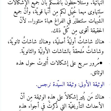
النهائيّة. وستُلاحظون بأنفُسكم بأنّ جميع الإشكالات
ستتهاوى مهما خُيّل لكم مِن أنّها قويّة، وأنّ جميع
الشُبهات ستتطايرُ في الفراغ هباءً منثورا.. لأنّ
الحقيقة أقوى مِن كُلّ ذلك
.
هناك شاشاتٌ أوليّةٌ أصليّة، وهناك شاشاتٌ ثانويّة،
وشاشاتٌ مُلحقةً بالشاشات الأوليّة والثانويّة
.
مُرور سريع على إشكالات أُثيرتْ حول هذه
●
الوثائق
.
الوثيقة الأولى: وثيقة السيّدة نرجس
.
هناك مَن يُثير إشكالاً على هذهِ الوثيقة مِن أنّ
الأحداث التأريخيّة التي ذُكرتْ في أجواء هذهِ