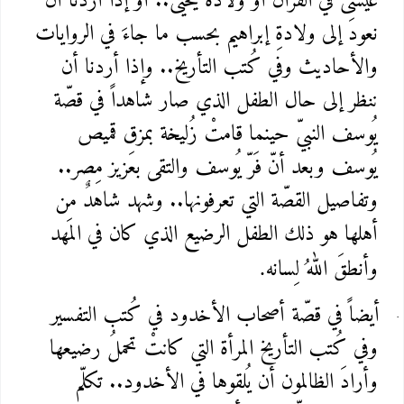
عيسى في القُرآن أو ولادة يحيى.. أو إذا أردنا أن
نعودَ إلى ولادةِ إبراهيم بحسب ما جاءَ في الروايات
والأحاديث وفي كُتب التأريخ.. وإذا أردنا أن
ننظر إلى حال الطفل الذي صار شاهداً في قصّة
يُوسف النبيّ حينما قامتْ زُليخة بمزق قميص
يُوسف وبعد أنّ فَرّ يُوسف والتقى بعَزيز مِصر..
وتفاصيل القصّة التي تعرفونها.. وشهد شاهدٌ من
أهلها هو ذلك الطفل الرضيع الذي كان في المَهد
وأنطقَ اللهُ لِسانه
.
أيضاً في قصّة أصحاب الأخدود في كُتب التفسير
وفي كُتب التأريخ المرأة التي كانتْ تحملُ رضيعها
وأرادَ الظالمون أن يُلقوها في الأخدود.. تكلّم