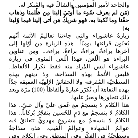
والجاحد لأمير المؤمنين والشاكّ فيه والمُنكر له.
(
مَن لم يعرف سُوء ما أُوتيَ إلينا مِن ظُلمنا وذهاب
حقّنا وما نُكبنا به، فهو شريكُ مَن أتى إلينا فيما وُلينا
به
)
زيارةُ عاشوراء والتي جاءتنا تعاليمُ الأئمة أنّهم
يُحبّون قراءتها يوميّاً.. هذهِ الزيارة مِن أوّلها إلى
آخرها براءةٌ، براءةٌ، براءةٌ، براءة... ومِن عناوين
البراءة هو الّلعن، فهذا الّلعن المئوي في زيارة
عاشوراء ليس المُراد منه فقط تكرار الألفاظ..
فليس الأئمةُ بهذهِ السذاجة، ولا دينهم بهذهِ
السطحيّة المُقرفة، ولا الحقائقُ الإلهيّة العميقة جدّاً
بهذه التفاهة أن نُكرّر عبارةً وألفاظاً (100) مرّة وبعد
ذلك نتجاوزها ونعبرُ عليها.
هذا الكلام لا ينسجمُ مع عُمق عليّ وآل عليّ.. هذا
الكلامُ لا ينسجمُ مع دَمٍ للحُسين يتفجّرُ بُركاناً.. هذا
الكلامُ لا ينسجمُ مع مشروعٍ مهدويٍّ تتعانقُ فيه
عوالمُ الشهادة وعوالمُ الغَيب. هذهِ سذاجةٌ
وسطحيّةٌ في الفكْر وفي المنطقِ وفي الكلام وفي