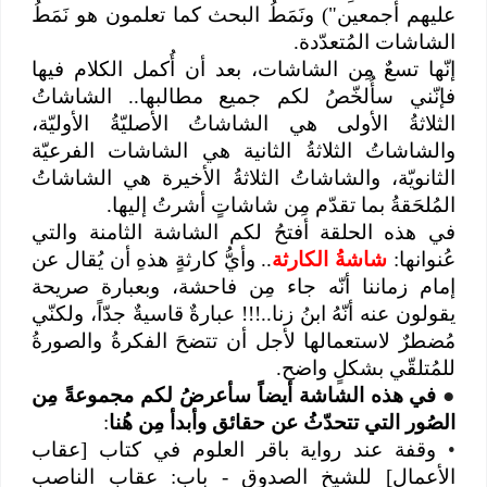
عليهم أجمعين") ونَمَطُ البحث كما تعلمون هو نَمَطُ
الشاشات المُتعدّدة.
إنّها تسعٌ مِن الشاشات، بعد أن أُكمل الكلام فيها
فإنّني سأُلخّصُ لكم جميع مطالبها.. الشاشاتُ
الثلاثةُ الأولى هي الشاشاتُ الأصليّةُ الأوليّة،
والشاشاتُ الثلاثةُ الثانية هي الشاشات الفرعيّة
الثانويّة، والشاشاتُ الثلاثةُ الأخيرة هي الشاشاتُ
المُلحَقةُ بما تقدّم مِن شاشاتٍ أشرتُ إليها.
في هذه الحلقة أفتحُ لكم الشاشة الثامنة والتي
عُنوانها:
شاشةُ الكارثة
.. وأيُّ كارثةٍ هذهِ أن يُقال عن
إمام زماننا أنّه جاء مِن فاحشة، وبعبارة صريحة
يقولون عنه أنّهُ ابنُ زنا..!!! عبارةٌ قاسيةٌ جدّاً، ولكنّي
مُضطرٌ لاستعمالها لأجل أن تتضحَ الفكرةُ والصورةُ
للمُتلقّي بشكلٍ واضح.
●
في هذه الشاشة أيضاً سأعرضُ لكم مجموعةً مِن
الصُور التي تتحدّثُ عن حقائق وأبدأ مِن هُنا
:
•
وقفة عند رواية باقر العلوم في كتاب [عقاب
الأعمال] للشيخ الصدوق - باب: عقاب الناصب