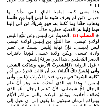
لنا..!!
هذا معنى كلمة إمامنا الباقر التي بدأتُ بها
حديثي: (
مَن لم يعرف سُوء ما أُوتيَ إلينا مِن ظُلمنا
وذهاب حقّنا وما نُكبنا به، فهو شريكُ مَن أتى إلينا
فيما وُلينا به
) القضيّة خطيرة جدّاً..!
◈
المطلب (2)
: الحديثُ عن إبليس وعن تتبُّع إبليس
لولادةِ عيسى.. هذا التتبُّع مِن إبليس لولادة عيسى
ليس لِعيسى، فإنّ نهاية إبليس ليستْ في عصر
ولادة عيسى، ولكن ولادة عيسى مُؤذِنةٌ باقتراب
العصر المُحمّدي.. هذا الذي يعرفهُ إبليس.
•
قول الرواية: (
فاقشعرتْ الأرض، وشاكت الشجر،
وأتى إبليسُ تلكَ الّليلة
) بعد أن قالت فَجَرةُ بني آدم
"
كلمة السُوء
" في مريم، فتحوا الأبوابَ لإبليس وأتى
إبليس..! وهذا هو الذي أتحدّث عنه وهو أنّ علم
الرجال فخٌّ شيطاني، لأنّ "علم الرجال" هُو الذي
يُضعّف أحاديث ووثائق الولادة، والتي بتراكم الأيّام
وبتراكم الزمان سيكون ما يكون إلى أن نصِلَ إلى