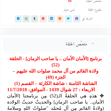
ملخـّص الحلقة
مطبوع الحلقة
ليس متوفر
انشرها على
ملخـّص الحلقة
برنامج [الأمان الأمان .. يا صاحب الزمان] - الحلقة
(52)
ولادة القائم من آل محمد صلوات الله عليهم –
الجزء (49)
الشاشة الثامنة : شاشة الكارثة – القسم (1)
الاربعاء : 27 شوال 1439 - الموافق: 11/7/2018
✤
هذهِ هي الحلقةُ الـ(52) مِن برنامجنا [الأمان
الأمان.. يا صاحب الزمان] والحديثُ حديثُ الولادة
(ولادةُ القائمِ مِن آل مُحمّد "صلواتُ اللهِ وسلامهُ