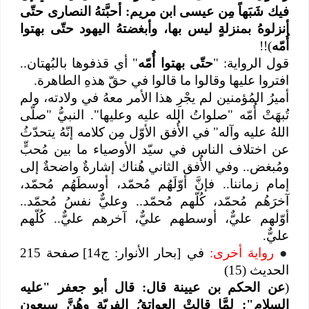
فيك شَبَهاً مِن عيسى ابن مريم: أحبَّتهُ النصارى حتّى
أنزلوهُ بمنزلةٍ ليس بها، وأبغضتهُ اليهود حتّى بهتوا
أُمّه
)!!
قول الرواية: "
حتّى بهتوا أُمّه
" أي قذفوها بالبُهتان..
افتروا عليها وقالوا ما قالوا في حقّ هذهِ الطاهرة.
أميرُ المُؤمنين لم يجْرِ هذا الأمر معهُ في ولادته، ولم
تُبهَتْ أُمّه "صلواتُ الله عليه وعليها". النبيُّ "صلّى
اللهُ عليه وآله" في الأُفق الأوّل مِن كلامه إنّهُ يتحدّثُ
عن اختلاف الناس في سيّد الأوصياء ما بين مُحبٍّ
ومُبغض.. وفي الأُفق الثاني هُناك إشارةٌ واضحةٌ إلى
إمام زماننا.. فإنَّ أوّلَهُم مُحمّد، أوسطَهُم مُحمّد،
آخرَهُم مُحمّد، كُلّهم مُحمّد.. وعليٌّ نفسُ مُحمّد..
أوّلهم عليٌّ، أوسطهم عليٌّ، آخرهم عليٌّ.. كُلّهم
عليٌّ.
●
رواية أخرى:
في [بحار الأنوار: ج14] صفحة 215
الحديث (15)
(
عن الحكم بن عيينة قال: قال أبو جعفر "عليه
السلام": لمَّا قالتْ العواتقُ الفريّة وهُنَّ سبعون