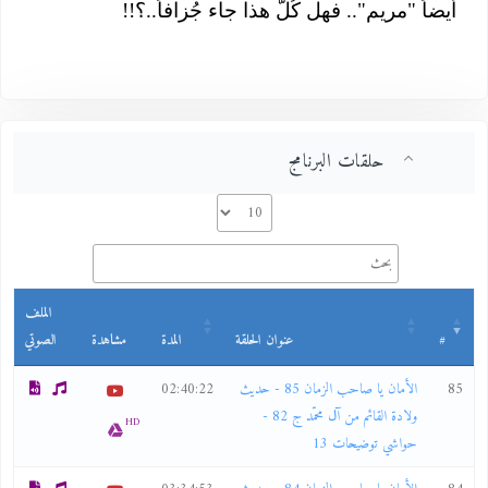
أيضاً "مريم".. فهل كُلّ هذا جاء جُزافاً..؟!!
حلقات البرنامج
الملف
#
عنوان الحلقة
المدة
مشاهدة
الصوتي
85
الأمان يا صاحب الزمان 85 - حديث
02:40:22
ولادة القائم من آل محمّد ج 82 -
HD
حواشي توضيحات 13