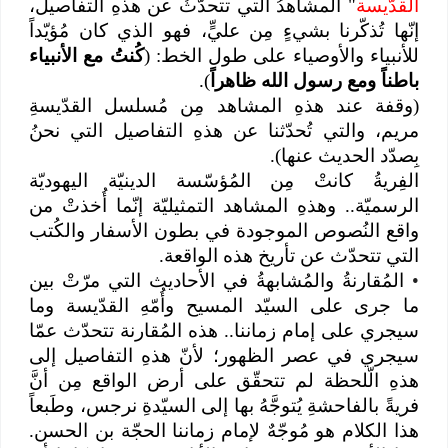
القدّيسة
" المشاهدُ التي تتحدّثُ عن هذهِ التفاصيل،
إنّها تُذكّرنا بشيءٍ مِن عليٍّ، فهو الذي كان مُؤيّداً
للأنبياء والأوصياء على طول الخط: (
كُنتُ مع الأنبياء
باطناً ومع رسول الله ظاهراً
).
(وقفة عند هذهِ المشاهد مِن مُسلسل القدّيسةِ
مريم، والتي تُحدّثنا عن هذهِ التفاصيل التي نحنُ
بِصدّد الحديث عنها).
الفِريةُ كانتْ مِن المُؤسّسة الدينيّة اليهوديّة
الرسميّة.. وهذهِ المشاهد التمثيليّة إنّما أُخذتْ من
واقع النُصوص الموجودة في بطون الأسفار والكُتب
التي تتحدّث عن تأريخ هذه الواقعة.
•
المُقارنةُ والمُشابهةُ في الأحاديث التي مرّتْ بين
ما جرى على السيّد المسيح وأُمّهِ القدّيسة وما
سيجري على إمام زماننا.. هذه المُقارنة تتحدّث عمّا
سيجري في عصر الظهور؛ لأنّ هذهِ التفاصيل إلى
هذهِ الّلحظة لم تتحقّق على أرض الواقع مِن أنَّ
فريةً بالفاحشةِ يُتوجَّهُ بها إلى السيّدةِ نرجس، وطَبعاً
هذا الكلام هو مُوجّهٌ لإمام زماننا الحجّة بن الحسن.