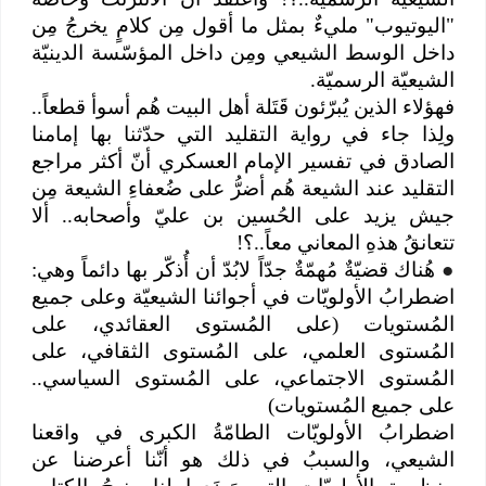
"اليوتيوب" مليءٌ بمثل ما أقول مِن كلامٍ يخرجُ مِن
داخل الوسط الشيعي ومِن داخل المؤسّسة الدينيّة
الشيعيّة الرسميّة.
فهؤلاء الذين يُبرّئون قَتَلة أهل البيت هُم أسوأ قطعاً..
ولِذا جاء في رواية التقليد التي حدّثنا بها إمامنا
الصادق في تفسير الإمام العسكري أنّ أكثر مراجع
التقليد عند الشيعة هُم أضرُّ على ضُعفاءِ الشيعة مِن
جيش يزيد على الحُسين بن عليّ وأصحابه.. ألا
تتعانقُ هذهِ المعاني معاً..؟!
●
هُناك قضيّةٌ مُهمّةٌ جدّاً لابُدّ أن أُذكّر بها دائماً وهي:
اضطرابُ الأولويّات في أجوائنا الشيعيّة وعلى جميع
المُستويات (على المُستوى العقائدي، على
المُستوى العلمي، على المُستوى الثقافي، على
المُستوى الاجتماعي، على المُستوى السياسي..
على جميع المُستويات)
اضطرابُ الأولويّات الطامّةُ الكبرى في واقعنا
الشيعي، والسببُ في ذلك هو أنّنا أعرضنا عن