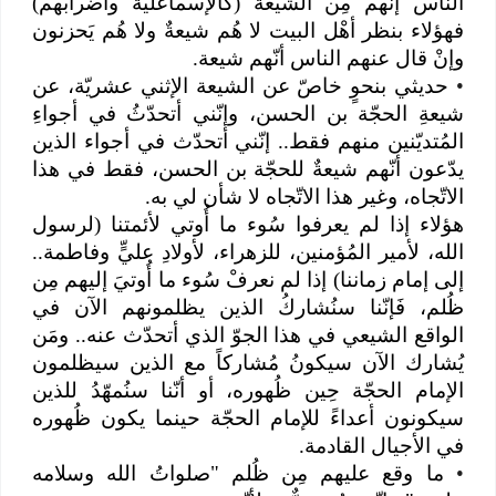
الناس إنّهم مِن الشيعة (كالإسماعليّة وأضرابهم)
فهؤلاء بنظر أهْل البيت لا هُم شيعةٌ ولا هُم يَحزنون
وإنْ قال عنهم الناس أنّهم شيعة.
•
حديثي بنحوٍ خاصّ عن الشيعة الإثني عشريّة، عن
شيعةِ الحجّة بن الحسن، وإنّني أتحدّثُ في أجواءِ
المُتديّنين منهم فقط.. إنّني أتحدّث في أجواء الذين
يدّعون أنّهم شيعةٌ للحجّة بن الحسن، فقط في هذا
الاتّجاه، وغير هذا الاتّجاه لا شأن لي به.
هؤلاء إذا لم يعرفوا سُوء ما أُوتي لأئمتنا (لرسول
الله، لأمير المُؤمنين، للزهراء، لأولادِ عليٍّ وفاطمة..
إلى إمام زماننا) إذا لم نعرفْ سُوء ما أُوتيَ إليهم مِن
ظُلم، فَإنّنا سنُشاركُ الذين يظلمونهم الآن في
الواقع الشيعي في هذا الجوّ الذي أتحدّث عنه.. ومَن
يُشارك الآن سيكونُ مُشاركاً مع الذين سيظلمون
الإمام الحجّة حِين ظُهوره، أو أنّنا سنُمهّدُ للذين
سيكونون أعداءً للإمام الحجّة حينما يكون ظُهوره
في الأجيال القادمة.
•
ما وقع عليهم مِن ظُلم "صلواتُ الله وسلامه