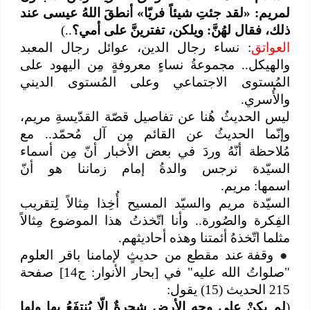
لمريم: «لقد جئتِ شيئاً فريّا» أنطقَ اللهُ عيسى عند
ذلك، فقال لهُنَّ: ويلكن، تفترينَّ على أمي؟
..)
العواتق
: نساء رجال الدين، عوائل رجال المعبد
والهيكل.. مجموعةُ نساءٍ معروفةٍ مِن اليهود على
المُستوى الاجتماعي وعلى المُستوى الديني
والأُسري.
ليس الحديثُ هُنا عن تفاصيل قصّة القدّيسةِ مريم،
وإنّما الحديثُ عن القائم مِن آل مُحمّد.. مع
مُلاحظة أنّهُ وردَ في بعض الأخبار أنّ مِن أسماء
السيّدة نرجس والدةُ إمام زماننا هو أنّ
اسمها: مريم.
السيّدة مريم والسيّد المسيح أُخِذا مِثالاً لِتقريب
الفِكرة والصُورة.. وأنا اتّخذتُ هذا الموضوع مِثالاً
مثلما اتّخذهُ أئمتنا وهذه أحاديثهم.
●
وقفة عند مقطع من حديثٍ لإمامنا باقر العلوم
"صلواتُ الله عليه" في [بحار الأنوار: ج14] صفحة
215 الحديث (15) يقول:
(
لم يكنْ على وجه الأرض شجرةٌ إلّا يُنتفَعُ بها ولها