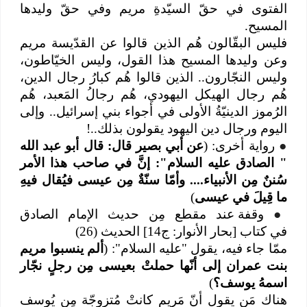
الفتوى في حقّ السيّدةِ مريم وفي حقّ وليدها
المسيح.
فليس البقّالون هُم الذين قالوا عن القدّيسة مريم
وعن وليدها المسيح هذا القول، وليس الخيّاطون،
وليس النجّارون.. الذين قالوا هُم كبارُ رجال الدين،
هُم رجال الهيكل اليهودي، هُم رجالُ المَعبد، هُم
الرُموز الدينيّةُ الأولى في أجواء بني إسرائيل.. وإلى
اليوم ورجال دين اليهود يقولون بذلك..!
●
رواية أخرى: (
عن أبي بصير قال: قال أبو عبد الله
" الصادق عليه‌ السلام": إنَّ في صاحب هذا الأمر
سُننٌ مِن الأنبياء.... وأمّا سنّةٌ مِن عيسى فيُقال فيهِ
ما قِيلَ في عيسى
)
●
وقفة عند مقطع مِن حديث الإمام الصادق
في كتاب [بحار الأنوار: ج14] الحديث (26)
ممّا جاء فيه، يقول "عليه السلام": (
ألم ينسبوا مريم
بنت عمران إلى أنّها حملتْ بعيسى مِن رجلٍ نجّار
اسمهُ يوسف؟
)
هناك مَن يقول أنّ مَريم كانتْ مُتزوجّة مِن يُوسف