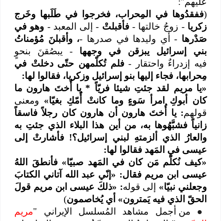
عليهم":
(
ففقدُوها في المِحراب، فخرجوا في طَلَبها وخَرج
زكريا
- زوجُ خالتها -
فأقبلتْ
- إلى المعبد -
وهو في
صَدْرها
- أي وليدها في صدرها -
، وأقبلنَ مُؤمناتُ
بني إسرائيل يبزقن في وجهها
- يبصُقنَ بنحوٍ
فيه إزدراءٌ واحتقار -
فلم تُكلّمهن حتّى دخلتْ في
مِحرابها، فجاء إليها بنو إسرائيل وزكريا، فقالوا لها:
«يا مريم لقد جئتِ شيئا فريّاً * يا أُختَ هارون ما
كان أبوكِ امرأ سَوءٍ وما كانتْ أُمّكِ بغيّا»
ومعنى
قولهم
: يا أُختَ هارون أن هارون كان رجلاً فاسقاً
زانياً فشبَّهُوها به، من أين هذا البلاء الذي جئتِ به
والعارُ الذي ألزمتهِ لبني إسرائيل؟! فأشارتْ إلى
عيسى في المَهد فقالوا لها:
«كيف نُكلّم مَن كان في المَهد صبيّا» فأنطقَ اللهُ
عيسى ابن مريم فقال: «إنّي عبد الله آتاني الكتابَ
وجعلني نبيّا»
إلى قوله
: «ذلكَ عيسى ابن مريم قولَ
الحقّ الذي فيه يَمترون» أي يُخاصمون
)
●
من أجمل مشاهد المُسلسل الإيراني "
مريم