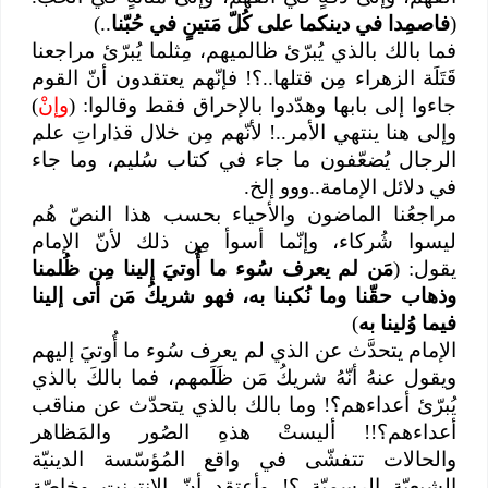
(
فاصمِدا في دينكما على كُلّ مَتينٍ في حُبّنا
..)
فما بالك بالذي يُبرّئ ظالميهم، مِثلما يُبرّئ مراجعنا
قَتَلَة الزهراء مِن قتلها..؟! فإنّهم يعتقدون أنّ القوم
جاءوا إلى بابها وهدّدوا بالإحراق فقط وقالوا: (
وإنْ
)
وإلى هنا ينتهي الأمر..! لأنّهم مِن خلال قذاراتِ علم
الرجال يُضعّفون ما جاء في كتاب سُليم، وما جاء
في دلائل الإمامة..ووو إلخ.
مراجعُنا الماضون والأحياء بحسب هذا النصّ هُم
ليسوا شُركاء، وإنّما أسوأ مِن ذلك لأنّ الإمام
يقول: (
مَن لم يعرف سُوء ما أُوتيَ إلينا مِن ظُلمنا
وذهاب حقّنا وما نُكبنا به، فهو شريكُ مَن أتى إلينا
فيما وُلينا به
)
الإمام يتحدَّث عن الذي لم يعرف سُوء ما أُوتيَ إليهم
ويقول عنهُ أنّهُ شريكُ مَن ظَلَمهم، فما بالكَ بالذي
يُبرّئ أعداءهم؟! وما بالك بالذي يتحدّث عن مناقب
أعداءهم؟!! أليستْ هذهِ الصُور والمَظاهر
والحالات تتفشّى في واقع المُؤسّسة الدينيّة
الشيعيّة الرسميّة..؟! وأعتقد أنّ الانترنت وخاصّة