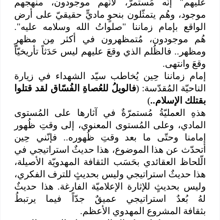
عليهم" إنّه مُستمرٌّ، لأنّهم موجودون، منهجهم
موجود، وهُم يتمثّلون بنحوٍ ماديٍّ حقيقيّ على أرض
الواقع بإمام زماننا "صلواتُ الله وسلامه عليه".
هُم موجودون، مُتمظهرون في أكثر مِن مظهرٍ
ومظهر.. فالظُلم الذي وقعَ عليهم ليس حَدَثاً تأريخيّاً
وقعَ وانتهى.
إمام زماننا حِين يُخاطب سيّد الشهداء في زيارة
الناحيّة المُقدّسة: (
فالويلُ للعُصاةِ الفُسّاق لقد قتلوا
بقتلك الإسلام..
)
هذهِ العمليّةُ مُستمرّةٌ في آثارها على المُستوى
المادي، وعلى المُستوى المعنوي، إلى وقتِ ظُهور
إمامنا وحتّى ما بعد وقتِ ظُهوره.. فإنّني حِين
أتحدّث عن هذا الموضوع، هذا حديثٌ استراتيجي في
الّلحاظ العقائدي بحَسَب الثقافة المهدويّة الأصيلة،
هذا حديثٌ استراتيجي وليس بحديثٍ للترف الفكري،
وليس بحديثٍ للإثارة الإعلاميّة الفارغة. هذا حديثٌ
لهُ بُعدٌ استراتيجي عميقٌ جدّاً فيما يرتبطُ
بثقافة المشروع المهدوي الأعظم.