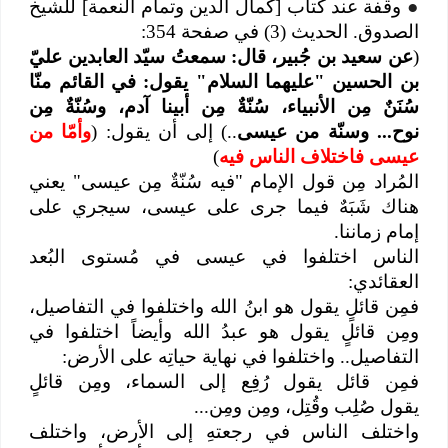
●
وقفة عند كتاب [كمال الدين وتمام النعمة] للشيخ
الصدوق. الحديث (3) في صفحة 354:
(
عن سعيد بن جُبير، قال: سمعتُ سيّد العابدين عليّ
بن الحسين "عليهما‌ السلام" يقول: في القائم منّا
سُنَنٌ مِن الأنبياء، سُنّةٌ مِن أبينا آدم، وسُنّةٌ مِن
نوح... وسنّة من عيسى
..) إلى أن يقول: (
وأمّا من
عيسى فاختلاف الناس فيه
)
المُراد مِن قول الإمام "فيه سُنّةٌ مِن عيسى" يعني
هناك شَبَهٌ فيما جرى على عيسى، سيجري على
إمام زماننا.
الناس اختلفوا في عيسى في مُستوى البُعد
العقائدي:
فمِن قائلٍ يقول هو ابنُ الله واختلفوا في التفاصيل،
ومِن قائلٍ يقول هو عبدُ الله وأيضاً اختلفوا في
التفاصيل.. واختلفوا في نهاية حياتِه على الأرض:
فمِن قائل يقول رُفِع إلى السماء، ومِن قائلٍ
يقول صُلِب وقُتِل، ومِن ومِن...
واختلف الناس في رجعتهِ إلى الأرض، واختلف