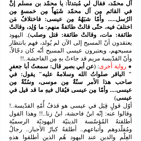
آل محمّد، فقال لي مُبتدئاً: يا محمّد بن مسلم إنَّ
في القائم مِن آل محمّد شَبَهاً مِن خمسةٍ مِن
الرُسل..... وأمّا شبَهُهُ مِن عيسى: فاختلافُ مَن
اختلفَ فيه، حتّى قالتْ طائفةٌ منهم: ما وُلِد، وقالتْ
طائفة: مات، وقالتْ طائفة: قتل وصلب
). اليهود
يعتقدون أنّ المسيح إلى الآن لم يُولد، فهم بانتظار
مسيحهم، ويعتبرون عيسى المسيح أنّه كان دجّالاً،
وأنّ القدّيسة مريم قد جاءتْ بهِ مِن الفاحشة..!!
●
رواية أخرى
: (
عن أبي بصير قال: سمعتُ أبا جعفرٍ
" الباقر صلواتُ الله وسلامهُ عليه" يقول: في
صاحب هذا الأمر سنّةٌ مِن موسى، وسُنّةٌ مِن
عيسى.... وأمّا مِن عيسى فيُقال فيهِ ما قد قيل في
عيسى
)
أوّل قولٍ قِيَل في عيسى هو قذفُ أُمّهِ القدّيسة..!
وقالوا عنه: إنّه ابنُ فاحشة، ابنُ زنا..!! وهذا القول
أطلقتهُ المُؤسّسة الدينيّة اليهوديّة الرسميّة
ومُقلّدوهم وأتباعهم.. أطلقهُ كبارُ الأحبار.. رجالُ
العِلْم والدين عند اليهود هُم الذين أطلقوا هذهِ