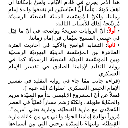
هذا الأمر يجري في قادم الأيّام.. ونَحنُ بإمكاننا أن
نَقِفَ دُونهُ.. عِلْماً أنَّ العبّاسيّين لم يَقذفوا والدةَ إمامِ
زماننا، ولكنَّ المُؤسّسة الدينيّة الشيعيّة الرسميّة
مُرشّحةٌ لِذلك للأسباب التالية:
•
أولاً
: أنّ الروايات صريحةٌ وواضحة في أنّ ما قِيَل
في عيسى المسيح سيُقال في إمام زماننا.
•
ثانياً
: التشابه الواضح والأكيد في أحاديث العترة
الطاهرة بين المؤسّسة الدينيّة اليهوديّة الرسميّة
وبين المؤسّسة الدينيّة الشيعيّة الرسميّة كما في
رواية التقليد لإمامنا الصادق في تفسير الإمام
العسكري.
(قراءة جانب ممّا جاء في رواية التقليد في تفسير
الإمام الحسن العسكري "صلواتُ الله عليه").
فضلاً عن أنّ المشروع الإبليسي بدأ مع السيّدة مريم
والحكايةُ طويلة.. ولكنّهُ رَسَم مساراً فعليّاً في العصر
المُحمّدي مع مارية القبطيّة، ومارية يعني "مريم"..
مُروراً بوالدةِ إمامنا الجواد والتي هي مِن عائلة مارية
القِبطيّة، وانتهاءً بالسيّدة نرجس التي مِن أسماءها