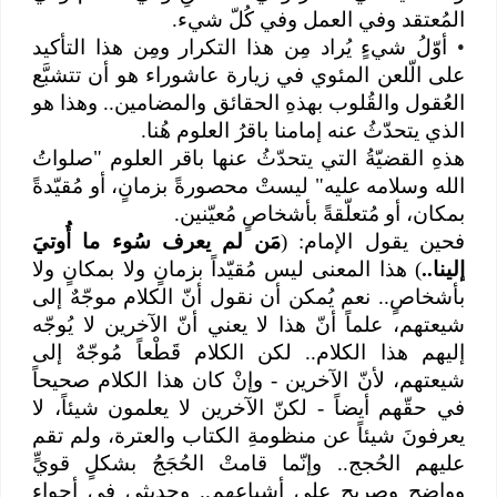
المُعتقد وفي العمل وفي كُلّ شيء.
•
أوّلُ شيءٍ يُراد مِن هذا التكرار ومِن هذا التأكيد
على الّلعن المئوي في زيارة عاشوراء هو أن تتشبَّع
العُقول والقُلوب بهذهِ الحقائق والمضامين.. وهذا هو
الذي يتحدّثُ عنه إمامنا باقرُ العلوم هُنا.
هذهِ القضيّةُ التي يتحدّثُ عنها باقر العلوم "صلواتُ
الله وسلامه عليه" ليستْ محصورةً بزمانٍ، أو مُقيّدةً
بمكان، أو مُتعلّقةً بأشخاصٍ مُعيّنين.
فحين يقول الإمام: (
مَن لم يعرف سُوء ما أُوتيَ
إلينا..
) هذا المعنى ليس مُقيّداً بزمانٍ ولا بمكانٍ ولا
بأشخاصٍ.. نعم يُمكن أن نقول أنّ الكلام موجّهٌ إلى
شيعتهم، علماً أنّ هذا لا يعني أنّ الآخرين لا يُوجّه
إليهم هذا الكلام.. لكن الكلام قَطْعاً مُوجّهٌ إلى
شيعتهم، لأنّ الآخرين - وإنْ كان هذا الكلام صحيحاً
في حقّهم أيضاً - لكنّ الآخرين لا يعلمون شيئاً، لا
يعرفونَ شيئاً عن منظومةِ الكتاب والعترة، ولم تقم
عليهم الحُجج.. وإنّما قامتْ الحُجَجُ بشكلٍ قويٍّ
وواضحٍ وصريحٍ على أشياعهم.. وحديثي في أجواء