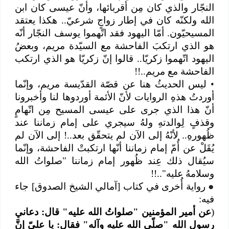
النجّار والذي كان مِن أقربائها، وأنّ عيسى كان ابن
الله ولكنّه كان في إطار زواجٍ شرعيّ.. هكذا يعتقد
المسيحيّون. أمّا اليهود فقد اتّهموا يوسف النجّار أنّه
هو الذي ارتكبَ الفاحشة مع السيّدة مريم، وبعضُ
اليهود اتّهموا زكريّا.. قالوا إنّ زكريّا هو الذي ارتكب
الفاحشة مع مريم..!!
•
ليس الحديثُ هنا عن قصّة القدّيسة مريم، وإنّما
أوردتُ هذهِ الروايات لأنّ الأئمة أوردوها لنا وأخبرونا
أنّ هذا الذي جرى على عيسى المسيح مِن اتّهامٍ
وقذفٍ لِوالدتهِ ولهُ سيجري على إمام زماننا عند
ظُهورهِ.. لأنّهُ إلى الآن لم يتحقّق بعد..! إلى الآن لم
يُقَلْ عن أُمّ إمام زماننا أنّها ارتكبتْ الفاحشة، وإنّما
سيُقال ذلك عِند ظُهور إمام زماننا "صلواتُ الله
وسلامهُ عليه"..!!
●
رواية أُخرى في كتاب [آمالي الشيخ الصدوق] جاء
فيه:
(
عن أمير المؤمنين "صلواتُ الله عليه" قال: دعاني
رسول الله "صلّى الله عليه وآله" فقال: يا عليّ إنَّ