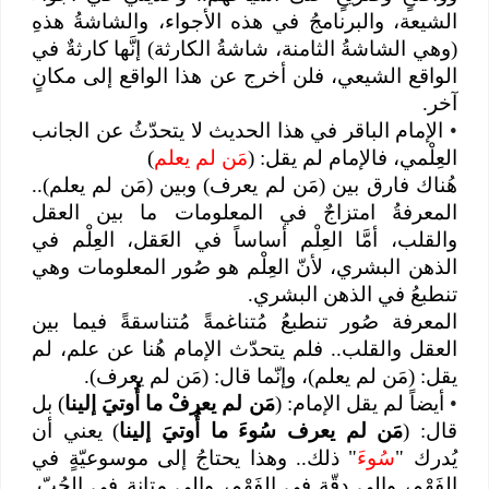
الشيعة، والبرنامجُ في هذه الأجواء، والشاشةُ هذهِ
(وهي الشاشةُ الثامنة، شاشةُ الكارثة) إنَّها كارثةٌ في
الواقع الشيعي، فلن أخرج عن هذا الواقع إلى مكانٍ
آخر.
•
الإمام الباقر في هذا الحديث لا يتحدّثُ عن الجانب
العِلْمي، فالإمام لم يقل: (
مَن لم يعلم
)
هُناك فارق بين (مَن لم يعرف) وبين (مَن لم يعلم)..
المعرفةُ امتزاجٌ في المعلومات ما بين العقل
والقلب، أمَّا العِلْم أساساً في العَقل، العِلْم في
الذهن البشري، لأنّ العِلْم هو صُور المعلومات وهي
تنطبعُ في الذهن البشري.
المعرفة صُور تنطبعُ مُتناغمةً مُتناسقةً فيما بين
العقل والقلب.. فلم يتحدّث الإمام هُنا عن علم، لم
يقل: (مَن لم يعلم)، وإنّما قال: (مَن لم يعرف).
•
أيضاً لم يقل الإمام: (
مَن لم يعرفْ ما أُوتيَ إلينا
) بل
قال: (
مَن لم يعرف سُوءَ ما أُوتيَ إلينا
) يعني أن
يُدرك "
سُوءَ
" ذلك.. وهذا يحتاجُ إلى موسوعيّةٍ في
الفَهْم، وإلى دقّةٍ في الفَهْم، وإلى متانةٍ في الحُبّ.