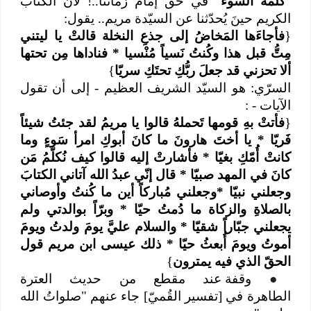
"
كلمة السُوء
" في حقّ إمام زماننا..! لأنّ الكتاب
الكريم حينَ يُحدّثنا عن السيّدة مريم.. يقول:
{
فأجاءَها المَخاضُ إلى جذعِ النخلة قالتْ يا ليتني
مِتُّ قبل هذا وكُنتُ نَسياً مُنْسيا * فناداها مِن تحتها
ألا تحزني قد جعلَ ربُّكِ تحتَكِ سريّا
}
السرّي: هو السيّد الشريف العظيم - إلى أن تقول
الآيات - :
{
فأتتْ بهِ قومها تَحملهُ قالوا يا مريمُ لقد جئتُ شيئاً
فَريّا * يا أختَ هارونَ ما كانَ أبوكِ امرأ سَوءٍ وما
كانتْ أُمّكِ بغيّا * فأشارتْ إليه قالوا كيف نُكلّمُ مَن
كانَ في المهد صبيّا * قال إنّي عبدُ الله آتاني الكتابَ
وجعلني نبيّا *وجعلني مُباركاً أين ما كُنتُ وأوصاني
بالصلاةِ والزكاة ما دُمتُ حيّا * وبرّاً بوالدتي ولم
يجعلني جبّاراً شقيّا * والسلام عليَّ يومَ ولدتُ ويومَ
أموتُ ويومَ أُبعثُ حيّا * ذلك عيسى ابن مريم قول
الحقّ الذي فيه يمترون
}
●
وقفة عند مقطع من حديث العترة
الطاهرة في [تفسير القُميّ] جاء عنهم "صلواتُ الله