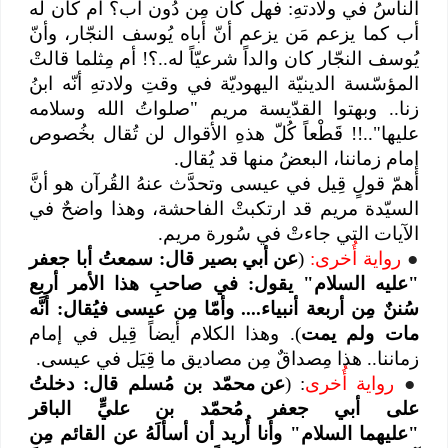
الناسُ في ولادتهِ: فهل كان مِن دُون أب؟ أم كان له
أب كما يزعم مَن يزعم أنّ أباه يُوسف النجّار، وأنّ
يُوسف النجّار كان والداً شرعيّاً له..؟! أم مِثلما قالتْ
المؤسّسة الدينيّة اليهوديّة في وقتِ ولادتهِ أنّه ابنُ
زنا.. وبهتوا القدّيسة مريم "صلواتُ الله وسلامه
عليها"..!! قَطْعاً كُلّ هذهِ الأقوال لن تُقال بخُصوص
إمام زماننا، البعضُ منها قد يُقال.
أهمّ قولٍ قِيل في عيسى وتحدَّث عنهُ القُرآن هو أنَّ
السيّدة مريم قد ارتكبتْ الفاحشة، وهذا واضحٌ في
الآيات التي جاءتْ في سُورة مريم.
●
رواية أُخرى:
(
عن أبي بصير قال: سمعتُ أبا جعفر
"عليه‌ السلام" يقول: في صاحبِ هذا الأمر أربع
سُننٌ مِن أربعة أنبياء.... وأمّا مِن عيسى فيُقال: أنَّه
مات ولم يمت
). وهذا الكلام أيضاً قِيل في إمام
زماننا.. هذا مِصداقٌ مِن مصاديق ما قِيَل في عيسى.
●
رواية أُخرى
: (
عن محمّد بن مُسلم قال: دخلتُ
على أبي جعفر مُحمّد بن عليٍّ الباقر
"عليهما‌ السلام" وأنا أُريد أن أسألَهُ عن القائم مِن