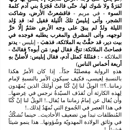
ثَمَرَةٌ ولا شَوك لها، حتّى قالتْ فَجَرَةُ بني آدم كلمةَ
السوء
- في مريم -
فاقشعرتْ الأرض، وشاكت
الشجر، وأتى إبليسُ تلكَ الّليلة فقيل له: قد وُلد
الليلة ولدٌ لم يبقَ على وجه الأرض صَنَمٌ إلّا خرَّ
لوجهه، وأتى المشرق والمغرب يطلبه فوجده في
بيت دير، قد حفَّتْ به الملائكة، فذهبَ
- إبليس -
يدنو
فصاحتْ الملائكة: تنحَّ، فقال لهم: مَن أبوه؟ فقالتْ
-
الملائكة -
: فمَثَلهُ كمثل آدم، فقال إبليس: لأُضلنَّ بهِ
أربعة أخماس الناس
)
هذهِ الرواية مِفصليّةٌ جدّاً.. إذا كان الأمرُ هكذا
بالنسبةِ لِعيسى، فكيف سيكون الأمر بالنسبةِ لإمام
زماننا..؟!! الويلُ لنا إنْ كُنّا مِن أولئكَ الذين يُمهّدون
لِهذه الكارثة أن تُقذَف السيّدةُ نرجس في عِرضها..
وأن يُقال عن إمامُ زماننا ما يُقال..! الويلُ لنا إنْ كُنّا
في هذا العصر في الجُموع التي تُمهّدُ لِذلك..!
المُنطلقات تبدأ مِن تضعيف الأحاديث.. حينما نُشكّكُ
في وثائق الولادة المهدويّة وشُؤونها.. هذا ينمو شيئاً
فشيئاً..!