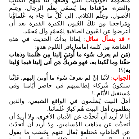
منظومة الأولويّات التي وَضَعها لنا منهجُ الكتاب
والعترة، مزّقناها بما يُسمّى بِعلْم الرجال، وعِلْم
الأصول، وعِلْم الكلام.. إلى كُلّ ما جاءَ به عُلماؤُنا
ومَراجعنا مِن تلكَ العُيون الكدرة القذرة بعد أن
أعرضوا عن العُيون الصافيةِ لِمُحمّدٍ وآل مُحمّد.
•
قد يسأل سائل
: لِماذا بدأتُ الحديث في هذهِ
الشاشة مِن كلمة إمامنا باقر العُلوم هذهِ:
(
مَن لم يعرف سُوء ما أُوتيَ إلينا مِن ظُلمنا وذهاب
حقّنا وما نُكبنا به، فهو شريكُ مَن أتى إلينا فيما وُلينا
به
)؟!
الجواب
: لأنّنا إنْ لم نعرفْ سُوءَ ما أُوتيَ إليهم، فَإنَّنا
سنكونُ شُركاء لِظالميهم في حاضر أيّامنا وفي
مُستقبل الأيّام..!
أهلُ البيت يُظلَمون في الواقع الشيعي، والذين
يظلمون أهل البيت هُم كبارُ عُلمائنا.
أنا لا أريد أن أتحدَّث عن الأديان الأخرى، ولا أريدُ أن
أتحدَّث عن مذاهب المُسلمين، ولا أُريد أن أتحدّث
عن اتّجاهاتٍ مُختلفةٍ يُقال عنهم بِحَسَب ما يقول