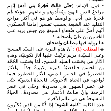
•
قول الإمام: (
حتّى قالتْ فَجَرةُ بني آدم
) إنّهم
مراجعُ الدين اليهود ومُقلّدوهم وأتباعهم.. هؤلاء هُم
فَجَرةُ بني آدم.. والوصفُ هو هو في أكثر مراجع
التقليد عند الشيعة بِحسب تفسير إمامنا العسكري
أنّهم أضرُّ على ضُعفاءِ الشيعةِ مِن جيش يزيد على
الحُسين بن عليّ وأصحابه..!
●
الرواية فيها مطلبان واضحان
:
◈
المطلب (1)
: أنّ هذهِ الفِرية على السيّد المسيح
وعلى السيّدة مريم ترتّبتْ عليها آثارٌ تكوينيّة، وهذهِ
الآثار هي بحَسَب السيّد المسيح، أمّا بِحَسَب الحُجّة
بن الحسن فالقضيّةُ كبيرة وكبيرةٌ جدّاً.. والآثارُ
الخطيرةُ في الجانب الديني، الآثار الخطيرة فيما
نُواجهه في الحياة الأُخرويّة.. فالحياةُ الدنيويّة حتّى
في عصر الظهور هي محدودةٌ، وحتّى في عصر
الرجعة وإنْ طالتْ الأعمار هي محدودةٌ.. الحياةُ
المفتوحةُ هي في عالم الآخرة.
هذه الكلمة "
كلمة السُوء
" إذا كُنّا مِن الذين يُكثّرون
السواد - على الأقل فيمن يقولها - فالويلُ لنا.. الويلُ