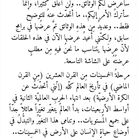
سأعرضُ لكم الوثائق.. ولن أُعلّق كثيراً، وإنّما
سأتركُ الأمر إليكم.. ما أتحدّث عنهُ للتوضيح
فقط.. وعديدٌ مِن هذهِ الوثائق تمَّ عرضُها في برامج
سابق، ولكنّني أُعيدُ عرضها الآن في هذه الحلقات
لأنّ عرضَها يتناسب ما نحنُ فيهِ مِن مطلبٍ
عرضتُهُ على الشاشة التاسعة
.
مرحلةُ الخمسينات مِن القرن العشرين (مِن القرن
الماضي) في تأريخ العالم كلّه (إنّني أتحدّثُ عن
الكرة الأرضيّة) بعد انتهاء الحربِ العالميّة الثانية في
أواسط الأربعينات، بدأ العالمُ يتغيّر تغيّراً هائلاً جدّاً
على جميع المُستويات.. وتنامى هذا التغيّرُ والتبدُّلُ في
أوضاعِ حياةِ الإنسان على الأرض في الخمسينات..