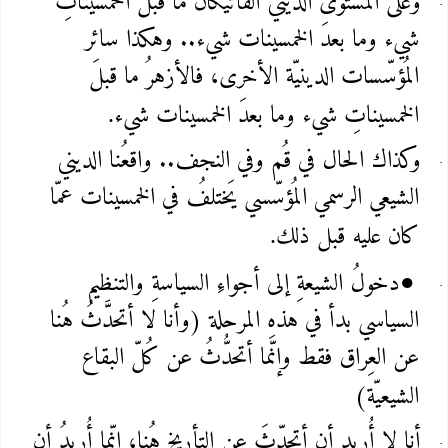
وعلى المُستوى الديني الفاتيكان ما قبلَ الخمسيناتِ
شيء وما بعدَ الخمسينات شيء.. وهكذا سائر
المُؤسّسات الدينيّة الأخرى، فالأزهرُ ما قبلَ
الخمسيناتِ شيء وما بعدَ الخمسينات شيء
.
وكذاك الحال في قُم وفي النجف.. واقعُنا الديني
الشيعي الرسمي المُؤسّسي يَختلفُ في الخمسينات عمّا
كان عليه قبل ذلك
.
دخولُ الشيعةِ إلى أجواءِ السياسةِ والتنظيم
●
السياسي بدأ في هذهِ المرحلة (وأنا لا أتحدَّثُ هُنا
عن العِراق فقط وإنّما أتحدُّثُ عن كُلّ البقاع
الشيعيّة)
أنا لا أُريد أن أتحدّثَ عن التأريخ هُنا، إنّما أُريدُ أن