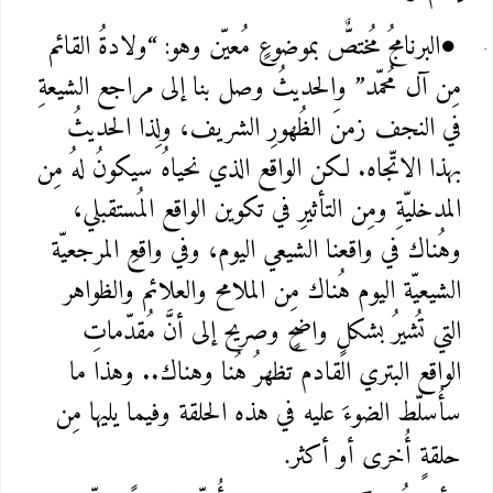
البرنامجُ مُختصٌّ بموضوعٍ مُعيّن وهو: “ولادةُ القائم
●
مِن آل مُحمّد” والحديثُ وصل بنا إلى مراجع الشيعةِ
في النجف زمنَ الظُهورِ الشريف، ولِذا الحديثُ
بهذا الاتّجاه. لكن الواقع الذي نحياهُ سيكونُ لهُ مِن
المدخليّةِ ومِن التأثيرِ في تكوين الواقع المُستقبلي،
وهُناك في واقعنا الشيعي اليوم، وفي واقعِ المرجعيّة
الشيعيّة اليوم هُناك مِن الملامح والعلائم والظواهر
التي تُشيرُ بشكلٍ واضحٍ وصريح إلى أنَّ مُقدّماتِ
الواقع البتري القادم تظهرُ هُنا وهناك.. وهذا ما
سأُسلّط الضوءَ عليه في هذه الحلقة وفيما يليها مِن
حلقةٍ أُخرى أو أكثر
.