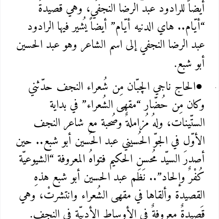
أيضاً للرادود عبد الرضا النجفي، وهي قصيدة
“أيّام.. هاي الدنيه أيّام” أيضاً يُشير فيها الرادود
عبد الرضا النجفي إلى اسم الشاعر وهو عبد الحسين
أبو شبع
.
الحاج ناجي الچبّان مِن شُعراء النجف حدّثني
●
وكان مِن حُضّار “مقهى الشُعراء” في بداية
الستّينات، ولهُ مُزاملةٌ وصُحبة مع شاعر النجف
الأوّل في الجوّ الحُسيني عبد الحُسين أبو شبع.. حين
أصدرَ السيّد مُحسن الحكيم فتواهُ المعروفة “الشيوعيّة
كُفْرٌ وإلحاد”.. نَظَم عبد الحسين أبو شبع هذهِ
القصيدة وألقاها في مقهى الشُعراء وانتشرتْ، وهي
قَصيدةٌ معروفةٌ في الأوساط الأدبيّة في النجف
.