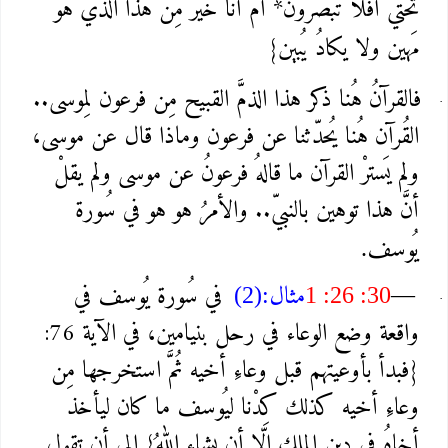
تحتي أفلا تُبصرون* أم أنا خيرٌ مِن هذا الذي هُو
مَهين ولا يكادُ يُبين}
فالقرآنُ هُنا ذكر هذا الذمَّ القبيح مِن فرعون لِموسى..
القُرآن هُنا يُحدّثنا عن فرعون وماذا قال عن موسى،
ولم يَسترْ القرآن ما قالهُ فرعونُ عن موسى ولم يقلْ
أنَّ هذا توهين بالنبيّ.. والأمرُ هو هو في سُورة
يُوسف
.
مثال
في سُورة يُوسف في
(2):
1 :26 :30
—
واقعة وضع الوعاء في رحل بنيامين، في الآية 76:
{فبدأ بأوعيتهم قبل وعاءِ أخيه ثُمَّ استخرجها مِن
وعاءِ أخيه كذلك كِدْنا ليُوسف ما كان ليأخذ
أخاهُ في دين الملك إلّا أن يشاء اللهُ} إلى أن تقول