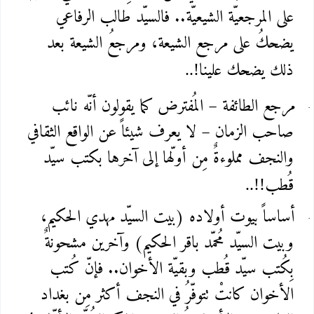
على المرجعيّة الشيعيّة.. فالسيّد طالب الرفاعي
يضحكُ على مرجع الشيعة، ومرجعُ الشيعة بعد
ذلك يضحك علينا
..!
مرجع الطائفة – المُفترض كما يقولون أنّه نائب
صاحب الزمان – لا يعرف شيئاً عن الواقع الثقافي
والنجف مملوءةٌ مِن أولّها إلى آخرها بكتب سيّد
قُطب
..!!
أساساً بيوت أولاده (بيت السيّد مهدي الحكيم،
وبيت السيّد مُحمّد باقر الحكيم) وآخرين مشحونةٌ
بِكُتب سيّد قُطب وبقيّة الأخوان.. فإنّ كُتب
الأخوان كانتْ تتوفّرُ في النجف أكثر مِن بغداد