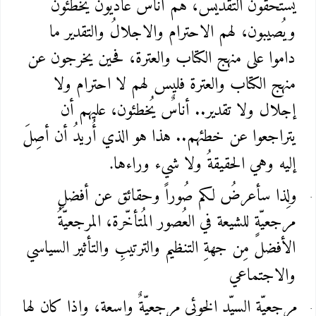
يستحقّون التقديس، هُم أُناسٌ عاديّون يُخطئون
ويُصيبون، لهم الاحترام والاجلالُ والتقدير ما
داموا على منهج الكتاب والعترة، فحين يخرجون عن
منهج الكتاب والعترة فليس لهم لا احترام ولا
إجلال ولا تقدير.. أناسٌ يُخطئون، عليهم أن
يتراجعوا عن خطئهم.. هذا هو الذي أُريدُ أن أصِلَ
إليه وهي الحقيقةُ ولا شيء وراءها
.
ولِذا سأعرضُ لكم صُوراً وحقائق عن أفضلِ
مرجعيّةٍ للشيعة في العُصور المُتأخّرة، المرجعيّةُ
الأفضل مِن جهةِ التنظيم والترتيبِ والتأثير السياسي
والاجتماعي
مرجعيّة السيّد الخوئي مرجعيّةٌ واسعة، وإذا كان لها