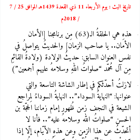
تاريخ البث : يوم الأربعاء 11 ذي القعدة 1439هـ الموافق 25 / 7
/ 2018م
هذهِ هي الحلقةُ الـ(63) مِن برنامجنا [الأمان
الأمان.. يا صاحب الزمان] والحديثُ يتواصلُ في
نفس العنوان السابق: حديثُ الولادة (ولادةُ القائمِ
مِن آل مُحمّد “صلواتُ اللهِ وسلامهُ عليهم أجمعين”)
لازلتُ أحدّثكم في إطار الشاشة التاسعة والتي
عنوانها: “النهايةُ السوداء”.. النهايةُ السوداءُ لِمراجع
الشيعة في النجف زمن ظُهور إمام زماننا الحجّة بن
الحسن “صلواتُ الله وسلامهُ عليه”.. فأنا لا
أتحدّثُ عن هذا الزمن وعن هذهِ الأيّام، إلّا إذا