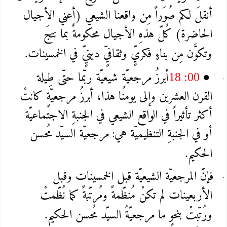
أنقلَ لكم صُوَراً مِن واقعنا الشيعي (أعني الأجيال
الحاضرة) كُلّ هذهِ الأجيال محكومةٌ بما نتجَ
وتكوَّن مِن بناءٍ فكريٍّ وثقافيٍّ دينيٍّ في الخمسينات
.
أبرزُ مرجعيّةٍ شيعيّة ربّما حتّى طِيلة
18 :00
●
القرن العشرين وإلى يومنا هذا، أبرزُ مرجعيّةٍ كانتْ
أكثر تأثيراً في الواقع الشيعي في الجنبةِ الاجتماعيّة
أو في الجنبةِ التنظيميّة هي: مرجعيّة السيّد مُحسن
الحكيم
.
فإنّ المرجعيّة الشيعيّة قبل الخمسينات وقبل
الأربعينات لم تكنْ مُنظّمةً ومُرتّبةً كما نُظّمتْ
ورُتّبتْ بنحوٍ ما مرجعيّةُ السيّد مُحسن الحكيم
.