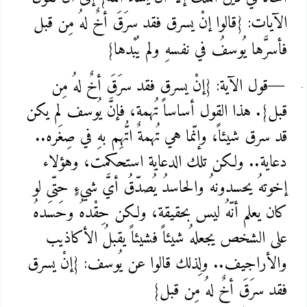
الآيات: {قالوا إنْ يسرق فقد سرَقَ أخٌ لهُ مِن قبل
فأسرَّها يُوسفُ في نفسهِ ولم يُبْدها}
قول الآية: {إنْ يسرق فقد سرَقَ أخٌ لهُ مِن
—
قبل}. هذا القول أساساً تُهمة، فإنَّ يُوسف لم يكن
قد سرق شيئاً، وإنّما هي تُهمةٌ اتُّهِم بهِ في صِغَره..
دعاية.. ولكن تلك الدعاية استحكمت، وهؤلاء
إخوتهُ يحسدونهُ والحاسدُ يُصدّقُ أيَّ شيءٍ حتّى لو
كان يعلم أنّهُ ليس بحقيقة، ولكن حِقْدهُ وحَسَدهُ
على الشخص يجعلهُ شيئاً فشيئاً يقبلُ الأكاذيب
والأراجيف.. ولِذلك قالوا عن يُوسف: {إنْ يسرق
فقد سرَقَ أخٌ لهُ مِن قبل}