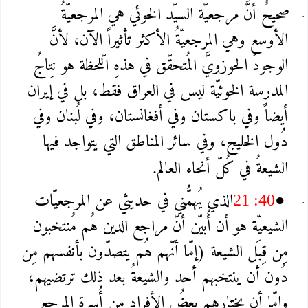
صحيحٌ أنَّ مرجعيّة السيّد الخوئي هي المرجعيّةُ
الأوسع وهي المرجعيّةُ الأكثر تأثيراً الآن، لأنَّ
الوجودَ الحوزويَّ المُتحقّق في هذهِ الّلحظة هو نِتاجُ
المدرسة الخوئيّة ليس في العراق فقط، بل في إيران
أيضاً وفي باكستان وفي أفغانستان، وفي لُبنان وفي
دُول الخليج، وفي سائر المناطق التي يتواجد فيها
الشيعةُ في كُلّ أنحاء العالم
.
الذي يُهمُّني في حديثي عن المرجعيّات
21 :40
●
الشيعيّة هو أن أُبيّن أنّ مراجع الدين هُم مُنتخبون
مِن قِبَل الشيعة (إمّا أنّهم هُم يتصدّون بأنفسهم مِن
دُون أن ينتخبهم أحد والشيعةُ بعد ذلك ترتضيهم،
وإمّا أن يختارهم بعضُ الأفراد مِن أُسرة المرجع