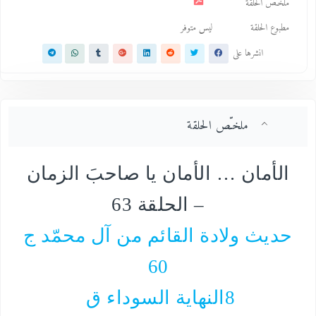
ملخـّص الحلقة
مطبوع الحلقة
ليس متوفر
انشرها على
ملخـّص الحلقة
الأمان … الأمان يا صاحبَ الزمان
– الحلقة
63
حديث ولادة القائم من آل محمّد ج
60
8
النهاية السوداء ق