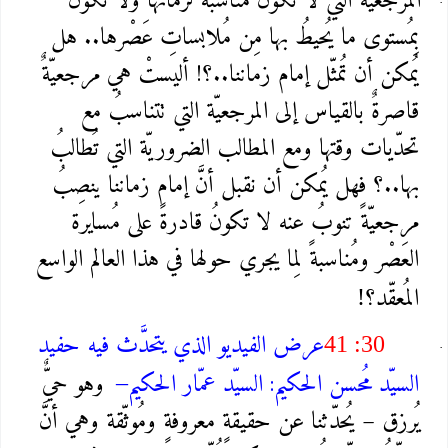
المرجعيّةُ التي لا تكونُ مناسبة لزمانها ولا تكونُ
بِمُستوى ما يُحيطُ بها مِن مُلابساتِ عَصْرها.. هل
يُمكن أن تُمثّل إمام زماننا..؟! أليستْ هي مرجعيّةٌ
قاصرةٌ بالقياس إلى المرجعيّة التي تتناسبُ مع
تحدّيات وقتها ومع المطالب الضروريّة التي تُطالبُ
بها..؟ فهل يُمكن أن نقبل أنَّ إمام زماننا ينصِبُ
مرجعيّةً تنوبُ عنه لا تكونُ قادرةً على مُسايرة
العَصْر ومُناسبةً لِما يجري حولها في هذا العالم الواسع
المُعقّد؟
!
عرض الفيديو الذي يتحدَّث فيه حفيد
41 :30
السيّد مُحسن الحكيم: السيّد عمّار الحكيم
وهو حيٌّ
–
يُرزق – يُحدّثنا عن حقيقةٍ معروفةٍ ومُوثّقة وهي أنَّ