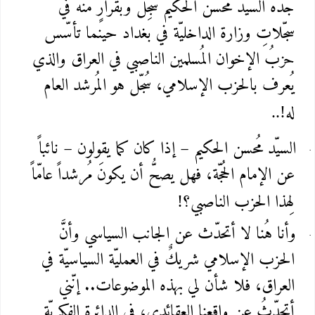
جدّهُ السيّد مُحسن الحكيم سُجِّل وبقرارٍ منه في
سجّلاتِ وزارة الداخليّة في بغداد حينما تأسّس
حزبُ الإخوان المُسلمين الناصبي في العراق والذي
يُعرف بالحزب الإسلامي، سُجّل هو المُرشد العام
له
..!
السيّد مُحسن الحكيم – إذا كان كما يقولون – نائباً
عن الإمام الحُجّة، فهل يصحُّ أن يكونَ مُرشداً عامّاً
لِهذا الحزب الناصبي؟
!
وأنا هُنا لا أتحدّث عن الجانب السياسي وأنَّ
الحزب الإسلامي شريكٌ في العمليّة السياسيّة في
العراق، فلا شأن لي بهذه الموضوعات.. إنّني
أتحدّثُ عن واقعنا العقائدي، في الدائرة الفكريّة