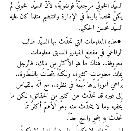
السيّد الخوئي مرجعيّةً فوضويّة، لأنّ السيّد الخوئي لم
يكنْ شخصاً بارعاً في الإدارة والتنظيم مثلما كان عليه
السيّد مُحسن الحكيم
.
هذهِ المعلومات التي تحدَّث بها السيّد طالب
●
الرفاعي في مقطع الفيديو السابق معلومات
معروفة.. هُناك ما هو الأكثر مِن ذلك، فالرجل
يملكُ معلوماتٍ كثيرة، ولكنّهُ يتحدّثُ بالقطّارة..
يُراعي أموراً يرها مُهمّةً في نظره.. مع أنّه بالقياس
إلى غيره قد تحدَّث عن كثيرٍ مِن الحقائق، لكن ما
يُخفيه وما لا يتحدّث عنه وهو الأهمّ أكثرُ ممّا
تحدّث بهِ بنحوٍ واسعٍ جدّاً
.