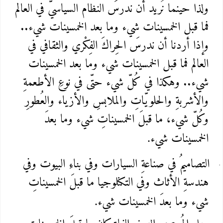
ولذا حينما نُريد أن ندرسَ النظام السياسيَّ في العالم
فما قبل الخمسينات شيء وما بعد الخمسينات شيء..
وإذا أردنا أن ندرسَ الحِراكَ الفِكْري والثقافي في
العالم فما قبل الخمسينات شيء وما بعد الخمسينات
شيء.. وهكذا في كُلّ شيء حتّى في نوعِ الأطعمةِ
والأشربةِ والحلويّاتِ والملابسِ والأزياء والعُطورِ
وكُلّ شيء، ما قبلَ الخمسيناتِ شيء وما بعدَ
الخمسينات شيء
.
التصاميمُ في صناعةِ السيارات وفي بناءِ البيوت وفي
هندسةِ الأثاث وفي التكنلوجيا ما قبلَ الخمسيناتِ
شيء وما بعدَ الخمسينات شيء
.