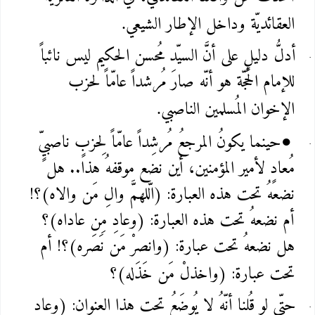
العقائديّة وداخل الإطار الشيعي
.
أدلُّ دليلٍ على أنَّ السيّد مُحسن الحكيم ليس نائباً
للإمام الحُجّة هو أنّه صارَ مُرشداً عامّاً لحزب
الإخوان المُسلمين الناصبي
.
حينما يكونُ المرجعُ مُرشِداً عامّاً لِحزبٍ ناصبيٍّ
●
مُعادٍ لأمير المؤمنين، أين نضع موقفهُ هذا.. هل
نضعهُ تحت هذه العبارة: (الّلهمَّ والِ مَن والاه)؟!
أم نضعهُ تحت هذه العبارة: (وعادِ مِن عاداه)؟
هل نضعهُ تحت عبارة: (وانصرْ مَن نَصَره)؟! أم
تحت عبارة: (واخذلْ مَن خَذَله)؟
حتّى لو قُلنا أنّهُ لا يُوضَعُ تحت هذا العنوان: (وعادِ