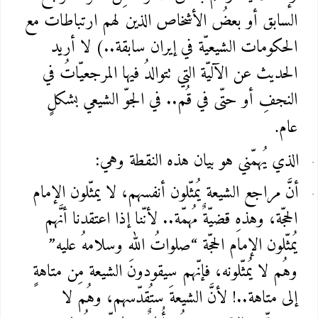
السابق أو بعضُ الأشخاص الذين لهم ارتباطات مع
الحكومات الشيعيّة في إيران سابقة..) لا أريد
الحديث عن الآليّة التي تتوالدُ فيها المرجعيّاتُ في
النجفِ أو حتّى في قُم.. في الجوّ الشيعي بشكلٍ
عام
.
الذي يُهمّني هو بيان هذه النقطة وهي
:
أنَّ مراجع الشيعة يُمثّلون أنفسهم، لا يمثّلون الإمام
الحجّة، وهذهِ قضيّةٌ مُهمّة.. لأنّنا إذا اعتقدنا أنَّهم
يُمثّلون الإمام الحجّة “صلواتُ الله وسلامهُ عليه”
وهُم لا يُمثّلونه، فإنّهم سيقودونَ الشيعة مِن متاهةٍ
إلى متاهة..! لأنَّ الشيعةَ ستُقدّسهم، وهُم لا