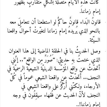
كانتْ هذهِ الأيّام مُتّصلةً بشكلٍ مُتقاربٍ بظُهور
إمام زماننا
.
قانونُ البَداء قانونٌ حاكمٌ لو استطعنا أن نتعاملَ معه
بالنحو الذي يُريدهُ إمام زماننا لتغيّرتْ أحوالُ واقعنا
السيّئة
.
وصل الحديثُ بنا في الحلقةِ الماضية إلى هذا العنوان
الذي ختمتُ بهِ حديثي: “صُوَرٌ مِن الواقع”.. إنّني
أتحدّثُ عن واقع المُؤسّسة الدينيّة الشيعيّة الرسميّة في
النجف.. أتحدّث عن واقعنا الشيعي عموماً في كُلّ
الأرجاء، ولكنّني أُركّزُ على واقعنا الشيعي في
النجف لأنّ الحديث عن فُقهاء سيقِفُون في وجه
إمام زماننا
..!