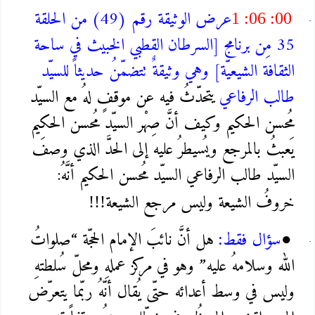
عرض الوثيقة رقم (49) من الحلقة
1 :06 :00
35 مِن برنامج [السرطان القطبي الخبيث في ساحة
الثقافة الشيعيّة] وهي وثيقةٌ تتضمّنُ حديثاً للسيّد
طالب الرفاعي
يتحدّثُ فيه عن موقفٍ لهُ مع السيّد
مُحسن الحكيم وكيف أنَّ صِهْر السيّد مُحسن الحكيم
يَعبثُ بالمرجع ويُسيطرُ عليه إلى الحدَّ الذي وصفَ
السيّد طالب الرفاعي السيّد مُحسن الحكيم أنَّهُ:
خروفُ الشيعة وليس مرجع الشيعة
!!!
سؤال فقط
هل أنَّ نائبَ الإمام الحجّة “صلواتُ
:
●
الله وسلامهُ عليه” وهو في مركز عملهِ ومحلّ سُلطتهِ
وليس في وسط أعدائه حتّى يُقال أنّهُ ربّما يتعرّض