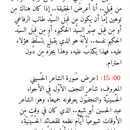
من قِبَلي.. أنا أعرضُ الحقيقة.. إذا كان هناك مِن
توهين إمّا أن يكون مِن قِبَل السيّد طالب الرفاعي
أو مِن قِبَل صِهْر السيّد الحكيم، أو مِن قِبَل السيّد
الحكيم نفسه.. لأنّهُ هو الذي يقبلُ بتسلّط هؤلاء
عليه، فهذا يكذبُ عليه، وهذا يجرّهُ مِن دُون
احترام
.
عرض صُورة الشاعر الحُسيني
1 :15 :00
المعروف، شاعر النجف الأوّل في الأجواء
الحُسينيّة والنجفيّون يعرفونه جميعاً، وهو: الشاعر
عبد الحسين أبو شبع.. الذي كان في وقتٍ مِن
الأوقات شيوعيّاً أيّام نظمهِ للقصائد الحُسينيّة،