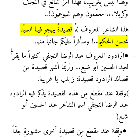
وهذا ليس بِغريبٍ، فهذا أمرٌ شائعٌ في النجف
وكربلاء.. معمّمون وهم شيوعيّون
..!
هذا الشاعر المعروف لهُ
قصيدةٌ يهجو فيها السيّد
مُحسن الحكيم
..! وسأقرأ عليكم جانباً منها
.
الرادود المعروف عبد الرضا النجفي كثيراً ما يقرأُ
●
لعبد الحسين أبو شبع.. ولربّما أشهر قصيدة من
قصائد الرادود قصيدة: زينب يا غريبة
.
وقفة عند مقطع مِن هذه القصيدة يذكر فيه الرادود
(
عبد الرضا النجفي اسم الشاعر عبد الحسين أبو
شبع
)
وقفة عند مقطع مِن قصيدةٍ أخرى مشهورةٍ جدّاً
●