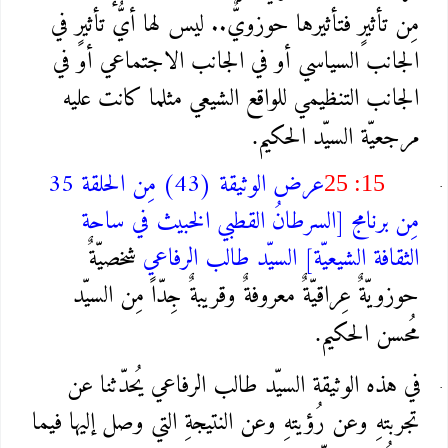
مِن تأثيرٍ فتأثيرها حوزويٌّ.. ليس لها أيُّ تأثيرٍ في
الجانب السياسي أو في الجانب الاجتماعي أو في
الجانب التنظيمي للواقع الشيعي مثلما كانت عليه
مرجعيّة السيّد الحكيم
.
عرض الوثيقة (43) مِن الحلقة 35
25 :15
مِن برنامج [السرطانُ القطبي الخبيث في ساحة
الثقافة الشيعيّة] السيّد طالب الرفاعي
شخصيّةٌ
حوزويّةٌ عِراقيّةٌ معروفةٌ وقريبةٌ جِدّاً مِن السيّد
مُحسن الحكيم
.
في هذه الوثيقة السيّد طالب الرفاعي يُحدّثنا عن
تجربتهِ وعن رُؤيتهِ وعن النتيجةِ التي وصل إليها فيما