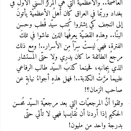
العاصمة.. والأعظميةُ التي هي المركز السُنّي الأوّل في
بغداد وربّما في العراق كان أهلُ الأعظميّة يأتونَ
إلى النجف كي يشتروا كُتب سيّد قُطب وحسن
البنّا.. وهذهِ القضيّة يعرفُها الذين عاشوا في تلكَ
الفترة، فهي ليستْ سِرّاً مِن الأسرار..! ومع ذلك
مرجعُ الطائفة ما كان يدري ولا حتّى المُستشار
الذي بِجانبه، فحينما كذبَ السيّد طالب الرفاعي
عليهما مرَّتْ الكذبة..! فهل هذهِ أجواءُ نيابةٍ عن
صاحب الزمان؟
!
وثقوا أنَّ المرجعيّات التي بعد مرجعيّة السيّد مُحسن
الحكيم إذا أردنا أن نُقايسها فهي لا تأتي حتّى
بدرجة واحد من مليون
!