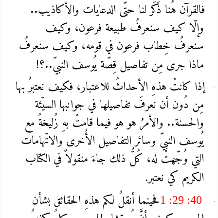
فالقرآن هُنا ذَكَر لنا حتّى الدعايات والأكاذيب..
وإلّا كيف سنعرفُ طبيعة فرعون، وكيف
سنعرفُ خِطاب فرعون في قومه، وكيف سنعرفُ
ماذا جرى مِن تفاصيل قِصّة يُوسف النبيّ..؟
!
إذا كانتْ هذهِ الأحداثُ للاعتبار، فكيف نعتبرُ بها
مِن دُون أن نعرفَ تفاصيلها في جوانبها السيّئة
والحسنة.. والأمرُ هو هو فيما قامتْ بهِ زُليخةُ مع
يُوسف النبيّ وسائر التفاصيل الأُخرى والاتّهامات
التي وُجّهتْ له، كُلُّ ذلك جاءَ منقولاً في الكتاب
الكريم كي نعتبر
.
فحينما أنقلُ لكم هذهِ الحقائق بشأن
1 :29 :40