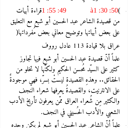
قراءة أبيات
1 :55 :49
à
1 :30 :50
(
من قصيدة الشاعر عبد الحسين أبو شبع مع التعليق
على بعض أبياتها وتوضيح معاني بعض مُفرداتها
)
عراق بلا قيادة 113 عادل رووف
علماً أنّ قصيدة عبد الحسين أبو شبع فيها تجاوز
كثير على السيّد مُحسن الحكيم ولكنّها لا تخلو من
الحقائق.. وهذهِ القصيدة ليستْ بسرّ، فهي موجودةٌ
على الانترنيت، والقصيدةُ يعرفها شعراء النجف
والكثير مِن شُعراء العراق ممّن يعرفون تأريخ الأدب
الشعبي والأدب الحُسيني في النجف
.
علماً أنّ الشاعر عبد الحسين أبو شبع لم يكن وحده