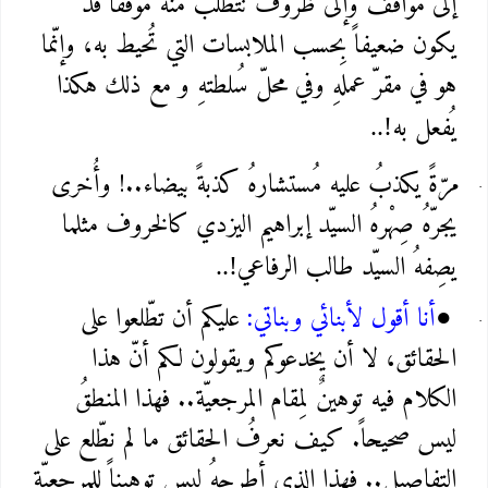
إلى مواقف وإلى ظُروف تتطّلب منهُ موقفاً قد
يكون ضعيفاً بِحسب الملابسات التي تُحيط به، وإنّما
هو في مقرّ عملهِ وفي محلّ سُلطتهِ و مع ذلك هكذا
يُفعل به
..!
مرّةً يكذبُ عليه مُستشارهُ كذبةً بيضاء..! وأُخرى
يجرّهُ صِهْرهُ السيّد إبراهيم اليزدي كالخروف مثلما
يصِفهُ السيّد طالب الرفاعي
..!
أنا أقول لأبنائي وبناتي
عليكم أن تطّلعوا على
:
●
الحقائق، لا أن يخدعوكم ويقولون لكم أنّ هذا
الكلام فيه توهينٌ لِمقام المرجعيّة.. فهذا المنطقُ
ليس صحيحاً. كيف نعرفُ الحقائق ما لم نطّلع على
التفاصيل.. فهذا الذي أطرحهُ ليس توهيناً للمرجعيّة