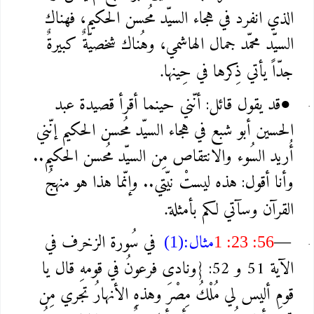
الذي انفرد في هجاء السيّد مُحسن الحكيم، فهناك
السيّد محمّد جمال الهاشمي، وهُناك شخصيّةٌ كبيرةٌ
جدّاً يأتي ذِكرها في حِينها
.
قد يقول قائل: أنّني حينما أقرأ قصيدة عبد
●
الحسين أبو شبع في هجاء السيّد مُحسن الحكيم إنّني
أُريد السُوء والانتقاص مِن السيّد مُحسن الحكيم..
وأنا أقول: هذه ليستْ نيّتي.. وإنّما هذا هو منهجُ
القرآن وسآتي لكم بأمثلة
.
مثال
في سُورة الزخرف في
(1):
1 :23 :56
—
الآية 51 و 52: {ونادى فرعونُ في قومهِ قال يا
قومِ أليس لي مُلْكُ مِصْرَ وهذهِ الأنهارُ تجري مِن