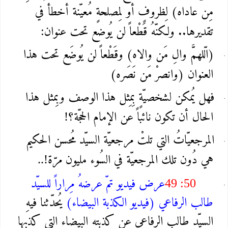
مِن عاداه) لِظروفٍ أو لِمصلحةٍ مُعيّنة أخطأ في
تقديرها.. ولكنّهُ قَطْعاً لن يُوضع تحت عنوان
:
(الّلهمَّ والِ مَن والاه) وقَطْعاً لن يُوضَع تحت هذا
العنوان (وانصرْ مَن نَصَره)
فهل يُمكن لشخصيّةٍ بِمِثل هذا الوصف وبِمثل هذا
الحال أن تكون نائباً عن الإمام الحجّة؟
!
المرجعيّاتُ التي تلتْ مرجعيّة السيّد مُحسن الحكيم
هي دُون تلك المرجعيّة في السُوء مليون مرّة
..!
عرض فيديو تمّ عرضهُ مِراراً للسيّد
49 :50
طالب الرفاعي (فيديو الكذبة البيضاء)
يُحدّثنا فيهِ
السيّد طالب الرفاعي عن كذبتهِ البيضاء التي كذبها