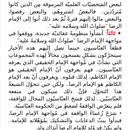
لبعض الشخصيّات العلميّة المرموقة مِن الذين كانوا
مُتردّدين.. فالبعضُ اشتروهُم، والبعض رفضوا،
والبعض مالوا إليهم فترةً ثُمّ بعد ذلك آبوا إلى الإمام
الرضا "صلواتُ الله وسلامه عليه".
✦
ثالثاً
: أنشأوا منظومةً عقائديّة جديدة، ووقفوا في
مواجهة الإمام الرضا "صلواتُ الله وسلامهُ عليه".
قطعاً العبّاسيون حينما تصِل إليهم هذه الأخبار
سيتحرّكون بشكلٍ يفسحون مجالاً لِهذه المجموعاتِ
التي نشأتْ في مُواجهة الإمام الحقيقي الذي يعرفه
العبّاسيون.. فهم يعرفون أنّ الإمام الحقيقي هو
الإمام الكاظم، لِذلك قتلوه.. ويعرفون أنّ بعد الإمام
الكاظم هو الإمام الرضا.. ولكن حين تتحوّل الشيعةُ
هذا التحوّل فإنَّ ذلك سيكون في منفعة
العبّاسيّين.. لِذلك فسَحَ العبّاسيّون المجال للواقفة،
فلم يتعرّض الواقفةُ لضغطٍ من الحكومة العبّاسيّة.
•
شرَعَ زُعماءُ الواقفة في مُواجهة الإمام الرضا،
فبدأوا ببثّ الدعايات والتشكيك بمُؤهّلاتهِ للإمامة..
ولم يكنْ قد وُلِد للإمام الرضا آنذاك ولد.