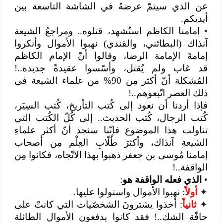
عن الذي سيتمّ عرضهُ في الشاشة التاسعة بين
أيديكم.
•
إمامنا الكاظم استُشهد، قتلوه.. ومراجعُ الشيعة
آنذاك (البطائني، والقندي) نهبوا الأموال وأنكروا
إمامةَ الإمامة الرضا، وقالوا أنّ الإمام الكاظم
قد غاب ولم يُقتل، وأسّسوا عقيدةً جديدة..!
المُشكلة أنّ أكثر مِن 90% من علماء الشيعة في
ذلك العصر اتّبعوهم..!
فإذا أردنا أن نعود إلى كُتب التأريخ، كُتب السِيَر،
كُتب الرجال، كُتب الحديث.. إلى كُلّ الكُتب التي
تناولت هذا الموضوع فإنّنا سنجد أنّ أكثر علماءِ
الشيعةِ آنذاك، وأكثرَ طُلّابِ العِلْم مِن أصحاب
إمامنا مُوسى بن جعفر ذهبوا بهذا الاتّجاه، فكانوا مِن
الواقفة..!
•
الذي فعله الواقفة هو
:
✦
أولاً
: نهبوا الأموال واستولوا عليها.
✦
ثانياً
: أخذوا يشترونَ الشخصّيات التي كانتْ على
حافّة الشك..! فقد كانوا يدفعون الأموال الطائلة