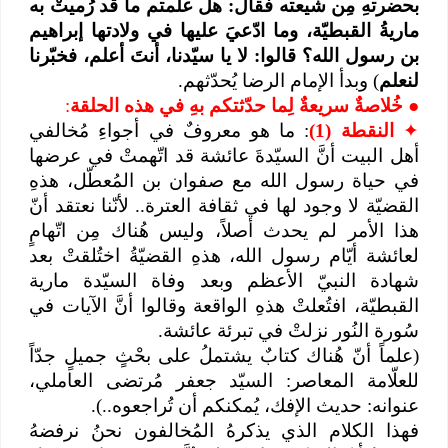
بحضرتهِ مِن شيعته فقال: هل علمتم ما قد رُميتْ به
ماريةُ القبطيّة، وما ادّعيَ عليها في ولادتها إبراهيم
بن رسول الله؟ قالوا: لا يا سيّدنا، أنتَ أعلم، فخبّرنا
لنعلم
) وبدأ الإمام الرضا يُحدّثهم.
●
خُلاصةٌ سريعةٌ لِما حدّثتكم بهِ في هذه الحلقة
:
✦
النقطة (1)
: ما هو معروفٌ في أجواءِ مُخالفي
أهل البيت أنَّ السيّدةَ عائشة قد اتّهمتْ في عرضها
في حياة رسول الله مع صفوان بن المُعطّل، هذهِ
القضيّة لا وجود لها في ثقافة العترة.. لأنّنا نعتقد أنّ
هذا الأمر لم يحدث أصلاً، وليس هُناك مِن اتّهامٍ
لعائشة أيّام رسول الله، هذهِ القضيّةُ اختُلقتْ بعد
شهادة النبيّ الأعظم وبعد وفاة السيّدة مارية
القبطيّة، افتُعلتْ هذهِ الواقعة وقالوا أنَّ الآيات في
سُورة النُور نزلتْ في تبرئة عائشة.
(علماً أنّ هُناك كتابٌ يشتملُ على بحْثٍ جميلٍ جدّاً
للعلّامة المعاصر: السيّد جعفر مُرتضى العاملي،
عنوانه: حديث الإفك، يُمكنكم أن تُراجعوه..).
فهذا الكلام الذي يذكرهُ المُخالفون نحنُ نرفضهُ