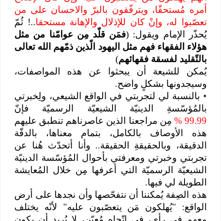
أمره مُستحقّا، ويترفّقون بالبرّ والاحسان على من
تعصّبوا له، وإنْ كان للإذلال والإهانة مستحقا
..! ثُمّ
يُحذّر الإمام ويقول: (
فمَن قلّد مِن عوامّنا من مثل
هؤلاء الفقهاء فهم مثل اليهود الّذين ذمّهم الله تعالى
بالتّقليد لفسقة فقهائهم
)
يُمكن للشيعة أن يبحثوا عن هذه المواصفات،
وسيجدونها بشكلٍ واضح.
•
بالنسبة لي لتجربتي في الواقع الشيعي، ولِخبرتي
بالمُؤسّسةِ الدينيّة الشيعيّة الرسميّة فإنّ
99.99 %
مِن مراجعنا الذين عاصرناهم تنطبق عليهم
هذه الأوصاف بالكامل، بتمام معناها، بالدقّة
الدقيقة، وبالحقيقةِ الحقيقة.. وأنا أتحدّث هُنا عن
تجربتي وخبرتي ومعرفتي بأحوال المُؤسّسة الدينيّة
الشيعيّة الرسميّة التي أعرفها مِن خلال المُعايشة
الطويلة لي فيها.
هذه الصِفة يُمكننا أن نتفحّصها وأن نجدها على أرض
الواقع: "يُهلكون مَن يتعصّبون عليه" لأنّه يختلف
معهم في رأيٍ، في اتّجاهٍ مُعيّنٍ، لا يُريد أن يكون