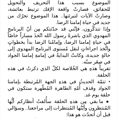
الموضوع بسبب هذا التحريف والتحويل
للحقائق، فصارتْ واقعة الإفك ترتبط بعائشة،
وصارتْ الآيات لتبرئتها.. هذا الموضوع تحرّك من
جديد في حياة إمامنا الرضا.
وإذا تتذكّرون، فإنّني قد حدّثتكم مِن أنّ البرنامج
المهدوي الذي باشرهُ رسول الله اتّخذَ مساراً خاصّاً
في حياةِ إمامنا الرضا، وإمامُنا الرضا بدأ بخطواتٍ
واتَّخذ اجراءاتٍ لنقل مُستوى البرنامج المهدوي إلى
حالةٍ جديدة، وكانتْ البدايةُ في إمامةِ إمامنا الجواد
في صِغَر سنّه.
تقريباً هذهِ هي الخُلاصة لكلّ الذي ذكرتُ في هذه
الحلقة.
•
تتمّة الحديثُ في هذهِ الجهة المُرتبطة بإمامنا
الجواد وقذف أُمّهِ الطاهرة المُطّهرة ستكون في
حلقة يوم غد.
●
ما بقي مِن هذهِ الحلقة سأُلفتُ أنظاركم أيُّها
المُنتظرون وأيّتُها المُنتظرات إلى مراجعنا.. وسؤالي
قبل أن أتحدّث هو هذا: