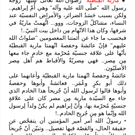
●
ماريةُ القِبطيّة
"رضوان الله تعالى عليها" زوجةُ
رسول الله "صلّى الله عليه وآله" وهي أُمّ إبراهيم..
ولكن بسبب حَسَدُ الضرائر، والأمراض النفسيّة عند
النساء، مشاكلُ الزوجات، ووو... اتُّهمتْ ماريّةُ في
شرفها، وكان هذا الاتّهام مِن داخل بيت النبيّ..!
فبحسب ما جاء عن أئمتنا المعصومين "صلواتُ الله
عليهم" فإنّ عائشةَ وحفصةَ اتّهمتا مارية القبطيّة
بأنّها على علاقة جنسيّة مُحرّمة مع خادمٍ جاء معها
مِن مِصر.. فهي مِصريّةٌ والأقباط هم أهل مِصر
الأصليّون.
عائشةُ وحفصةُ اتّهمتا مارية القبطيّة وأعانهما على
ذلك أبو بكرٍ وعُمَر.. فعائشةُ وأبوها وحفصةُ
وأبوها قالوا لرسول الله أنّ جُريحاً هذا الخادم الذي
جاء مع السيّدة مارية مِن مصر كان على علاقةٍ
جنسيّةٍ مُحرّمة بها، وأنّ إبراهيم لم يكنْ ولداً لِرسول
الله وإنّما هو مِن جُريح الخادم..!
•
رسولُ الله أمر أمير المؤمنين أن يتفحّص عن
حقيقة الحال، والقصّة فيها تفصيل.. وتبيّن أنّ جُريحاً