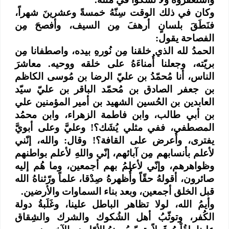
وكان في ذلك الوقت سِنّهُ خمسةً وعشرينَ شهراً،
فنَطَقَ بلسانٍ أرهفَ مِن السيف، وأفصحَ مِن
الفصاحة يقول:
الحمدُ لله الذي خلقنا مِن نُورهِ بيده، واصطفانا مِن
بريّته، وجعلنا أُمناءَهُ على خلقه ووحيه. معاشرَ
الناس، أنا مُحمّدُ بن عليّ الرضا بن مُوسى الكاظم
بن جعفر الصادق بن مُحمّد الباقر بن عليّ سيّد
العابدين بن الحُسين الشهيد بن أمير المؤمنين علي
بن أبي طالب، وابن فاطمة الزهراء، وابن محمُد
المصطفى، ففي مثلي يُشَك؟! وعليَّ وعلى أبويَّ
يفترى، وأُعرض على القافة؟! وقال: والله، إنّني
لأعلم بأنسابهم مِن آبائهم، إنّي واللهِ لأعلم بواطنهم
وظواهرهم، وإنّي لأعلمُ بهم أجمعين، وما هُم إليه
صائرون، أقولهُ حقّاً وأُظهرهُ صِدْقا، علماً ورّثناهُ الله
قبل الخلق أجمعين، وبعد بناء السماوات والأرضين.
وأيمُ الله، لولا تظاهر الباطل علينا، وغَلَبةُ دولة
الكُفر، وتوثّبُ أهل الشُكوك والشرك والشِقاق