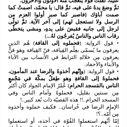
علينا، لقُلْتُ قَولاً يتعجّبُ منهُ الأوّلون والآخرون.
ثمَّ وضعَ يدهُ على فيه، ثمَّ قال: يا محمّد، اصمتْ كما
صمت آباؤك {فاصبر كما صبر أولوا العزم من
الرسل ولا تستعجل لهم} إلى آخر الآية. ثمَّ تولّى
لرجل إلى جانبه فقبضَ على يدهِ، ومشى يتخطّى
رقاب الناس والناسُ يُفرجُون لهُ...
)
•
قول الرواية: (
فحملوه إلى القافة
) هُم الذين
يعرفون ما يُسمّى بعِلْم القِيافة، فنّ القِيافة وهو فنٌّ
يعرفون مِن خلالهِ الترابط في الأنساب بين الآباء
والأبناء والأحفاد.
•
قول الرواية: (
وإنّهم أخذوهُ والرضا عند المأمون،
فحملوهُ إلى القافةِ وهو طِفلٌ بمكّة في مَجْمعٍ
الناس بالمَسجد الحرام
) عُمْرُ الإمام الجواد كان أكثر
مِن سنتين بقليل، فحملوهُ وأمام الناس وفي
المسجد الحرام..!! هذه القضيّة ذات بُعد كبير..!
الإمام الرضا في خُراسان.. فكيف حملوه وأخذوه
مِن أُمّه..؟!
إمّا أنّهم استعملوا القُوّة في أخذه، أو استعملوا