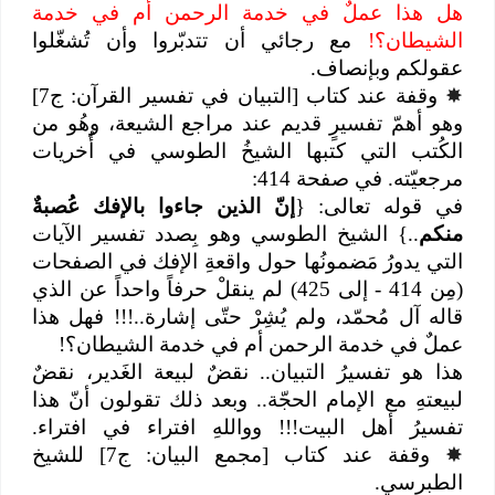
هل هذا عملٌ في خدمة الرحمن أم في خدمة
الشيطان؟!
مع رجائي أن تتدبّروا وأن تُشغّلوا
عقولكم وبإنصاف.
✸
وقفة عند كتاب [التبيان في تفسير القرآن: ج7]
وهو أهمّ تفسيرٍ قديم عند مراجع الشيعة، وهُو من
الكُتب التي كتبها الشيخُ الطوسي في أُخريات
مرجعيّته. في صفحة 414:
في قوله تعالى: {
إنّ الذين جاءوا بالإفك عُصبةٌ
منكم
..} الشيخ الطوسي وهو بِصدد تفسير الآيات
التي يدورُ مَضمونُها حول واقعةِ الإفك في الصفحات
(مِن 414 - إلى 425) لم ينقلْ حرفاً واحداً عن الذي
قاله آل مُحمّد، ولم يُشِرْ حتّى إشارة..!!! فهل هذا
عملٌ في خدمة الرحمن أم في خدمة الشيطان؟!
هذا هو تفسيرُ التبيان.. نقضٌ لبيعة الغَدير، نقضٌ
لبيعتهِ مع الإمام الحجّة.. وبعد ذلك تقولون أنّ هذا
تفسيرُ أهل البيت!!! وواللهِ افتراء في افتراء.
✸
وقفة عند كتاب [مجمع البيان: ج7] للشيخ
الطبرسي.