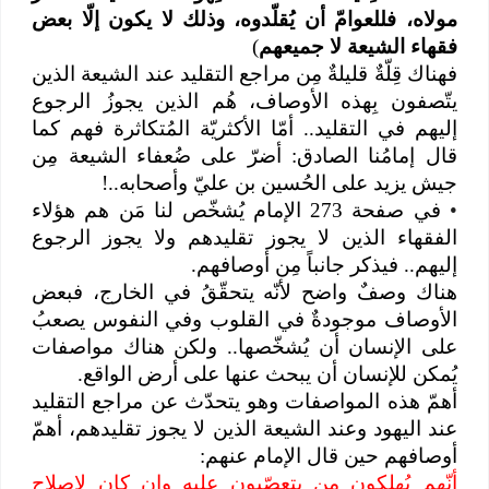
مولاه، فللعوامّ أن يُقلّدوه، وذلك لا يكون إلّا بعض
فقهاء الشيعة لا جميعهم
)
فهناك قِلّةٌ قليلةٌ مِن مراجع التقليد عند الشيعة الذين
يتّصفون بِهذه الأوصاف، هُم الذين يجوزُ الرجوع
إليهم في التقليد.. أمّا الأكثريّة المُتكاثرة فهم كما
قال إمامُنا الصادق: أضرّ على ضُعفاء الشيعة مِن
جيش يزيد على الحُسين بن عليّ وأصحابه..!
•
في صفحة 273 الإمام يُشخّص لنا مَن هم هؤلاء
الفقهاء الذين لا يجوز تقليدهم ولا يجوز الرجوع
إليهم.. فيذكر جانباً مِن أوصافهم.
هناك وصفٌ واضح لأنّه يتحقّقُ في الخارج، فبعض
الأوصاف موجودةٌ في القلوب وفي النفوس يصعبُ
على الإنسان أن يُشخّصها.. ولكن هناك مواصفات
يُمكن للإنسان أن يبحث عنها على أرض الواقع.
أهمّ هذه المواصفات وهو يتحدّث عن مراجع التقليد
عند اليهود وعند الشيعة الذين لا يجوز تقليدهم، أهمّ
أوصافهم حين قال الإمام عنهم:
أنّهم يُهلكون من يتعصّبون عليه وإن كان لإصلاح