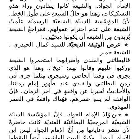
الإمام الجواد.. والشيعة كانوا ينقادون وراء هذهِ
التشكيكات، وهذا هو حالُ الشيعةِ على طُول الخط..
لأنّ المؤسّسة الدينيّة الشيعيّة الرسميّة علّمتْ
الشيعة على عدم احترام عقولهم، فمَراجعُ الشيعةِ
يُريدون مِن الشيعة أن يكونوا ديخيّين..!
★
عرض الوثيقة الديخيّة
: للسيد كمال الحيدري :
الشيعة حمير
فالبطائني والقندي وأضرابهما استحمروا الشيعة
وركبوا عليهم وقالوا لهم: "ديخ".. وهذا هو الذي
يجري في وقتنا الحاضر، وسيجري مِثلما جرى في
زمن البطائني والقندي عند ظُهور إمام زماننا،
والأحاديثُ تُخبرنا عن واقفةٍ في آخر الزمان.. فإنّ
الواقفة لم ينتهِ عصرهم، فهُناك واقفةٌ في العصر
المهدوي.
●
حين وُلدُ الإمام الجواد، فإنَّ المؤسّسة الدينيّة
الشيعيّة المرجعيّةُ البطائنيّة القنديّة كانتْ حاضرةً
لأن تنشرَ دعاياتها مِن أنَّ الإمام الجواد ليس ابن
الإمام الرضا.. وكبارُ البيت الهاشمي أيضاً التقطوا