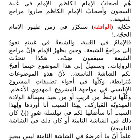
هُم أصحابُ الإمام الكاظم.. الإمام في غَيبة
السجون وأصحابُ الإمام الكاظم صاروا مراجع
للشيعة..!
حكاية (
الواقفة
) ستكرّر في زمن ظهور الإمام
الحجّة..!
فالإمامُ في الغَيبة، والشيعةُ في غيبتهِ تعودُ
إلى مراجعُ الشيعة.. وحِين يظهرُ الإمام فإنَّ مراجعَ
الشيعة سيقفون ضِدّه.. هكذا تتحدّث
الروايات.. وسنصِلُ إلى هذا الموضوع حينما أفتحُ
لكم الشاشةَ التاسعة.. لأنّ هذهِ الموضوعات
مُترابطة، وكلّها في أجواء تطبيقاتِ المشروع
الإبليسي في مواجهة المشروع المهدوي الأعظم،
وكُلّها ترتبطُ مِن قريبٍ أو مِن بعيد بمسألة الولادة
المهدويّة المُباركة.. لِهذا السبب أنا أُوردها ولِهذا
السبب أنا سأضعُها لكم في سِلسلة صُورٍ (إنْ كان
ذلك في الشاشة الثامنة أو كان ذلك في الشاشة
التاسعة).
علماً أنّ ما أعرضهُ في الشاشة الثامنة ليس ببعيدٍ