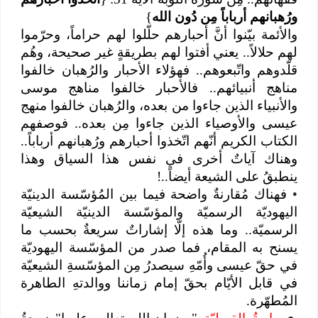
ورُهبانهم أرباباً مِن دُون الله
}
والأئمة بيّنوا أنَّ أحبارهم حلّلوا لهم حراماً، وحرّموا
لهم حلالاً.. يعني أفتوا لهم بطريقةٍ غير صحيحة، وهُم
قلّدوهم واتّبعوهم.. فهؤلاء الأحبار والرُهبان خالفوا
مناهج أنبيائهم.. فالأحبار خالفوا مناهج موسى
والأنبياء الذين جاءوا من بعده، والرُهبان خالفوا منهج
عيسى والأوصياء الذين جاءوا مِن بعده.. فوصفهم
الكتاب الكريم أنّهم اتّخذوا أحبارهم ورُهبانهم أرباباً..
وهناك آياتٌ أخرى في نفس هذا السياق وهذا
ينطبقُ على الشيعة أيضاً..!
•
فهناك مُقارنةٌ واضحة فيما بين المُؤسّسة الدينيّة
اليهوديّة الرسميّة والمؤسّسة الدينيّة الشيعيّة
الرسميّة.. وما هذه إلّا إشاراتٌ سريعةٌ بحسب ما
يسنح به المقام، فما صدر من المؤسّسة اليهوديّة
في حقّ عيسى وأُمّهِ سيصدرُ مِن المؤسّسةِ الشيعيّة
في قابل الأيّام بحقّ إمام زماننا ووالدتهِ الطاهرة
المُطهّرة.