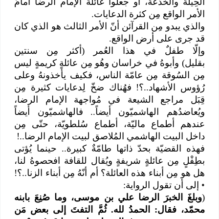
الحِيلة والخُدْعة، أو جعلوا عائلةَ الإمام الرضا أمامَ
الأمر الواقع مِن كثرة الدعايات.
والذي يبدو مِن القرآئن أنّ الأمر الثالث هو الذي كان
قد جرى على أرض الواقع.
وإلّا طفلٌ في هذا العُمر (أكثر مِن سنتين
بقليل) وأبوهُ في خراسان وهُو مِن عائلةٍ كريمةٍ ليس
مِن السُوقة مِن عامّة الناس، فكيف يأخذونهُ وعلى
رُؤوس الأشهاد..؟! فهُناك ضخّ لِدعايات كثيرة مِن
قِبَل مراجع الشيعة في مُواجهة الإمام الرضا،
ويُعاضدُهم الهاشميّون أيضاً.. فالهاشميّون أيضاً
عندهم أطماع ماليّة، أطماع سُلطويّة، حتّى مِن
داخل البيت الهاشمي المُلاصق لبيت الإمام الرضا..!
فهذه القضيّة بحدّ ذاتها طامّةٌ كبيرة.. حينما يُؤتى
بطِفْلٍ مِن عائلةٍ شريفةٍ ويُقال للقافة افحصوهُ لنا،
هل هو مِن أبناء هذه العائلة؟ أم أنّهُ مِن أبناء الزنا..؟!
•
إلى أن تقول الرواية:
(
وبلغَ الخبرَ الرضا علي بن موسى، وما صُنِعَ بابنه
محمّد، فقال: الحمدُ لله. ثُمَّ التفتَ إلى بعض مَن