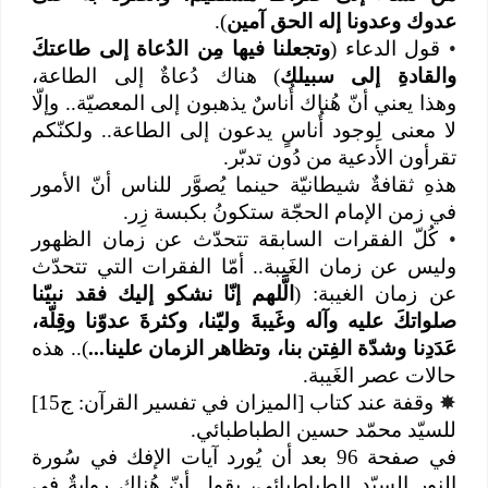
عدوك وعدونا إله الحق آمين
).
•
قول الدعاء (
وتجعلنا فيها مِن الدُعاة إلى طاعتكَ
والقادةِ إلى سبيلك
) هناك دُعاةٌ إلى الطاعة،
وهذا يعني أنّ هُناك أُناسٌ يذهبون إلى المعصيّة.. وإلّا
لا معنى لِوجود أُناسٍ يدعون إلى الطاعة.. ولكنّكم
تقرأون الأدعية من دُون تدبّر.
هذهِ ثقافةٌ شيطانيّة حينما يُصوَّر للناس أنّ الأمور
في زمن الإمام الحجّة ستكونُ بكبسة زِر.
•
كُلّ الفقرات السابقة تتحدّث عن زمان الظهور
وليس عن زمان الغَيبة.. أمّا الفقرات التي تتحدّث
عن زمان الغيبة: (
الَّلهم إنّا نشكو إليك فقد نبيّنا
صلواتكَ عليه وآله وغَيبةَ وليّنا، وكثرةَ عدوّنا وقِلّة،
عَدَدِنا وشدّة الفِتن بنا، وتظاهر الزمان علينا...
).. هذه
حالات عصر الغَيبة.
✸
وقفة عند كتاب [الميزان في تفسير القرآن: ج15]
للسيّد محمّد حسين الطباطبائي.
في صفحة 96 بعد أن يُورد آيات الإفك في سُورة
النور السيّد الطباطبائي، يقول أنّ هُناك روايةٌ في