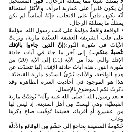
لا يمتلكُ شيئاً ممّا يمتلكهُ الرجال.. فمِن المُستحيل
أن يكون قادراً على مُقاربة امرأة.. والأكثرُ استحالة
أنّه يكون قادراً على الانجاب، فإنّهُ أساساً لم يكن
يمتلكُ ما يمتلكهُ الرجال.
•
الواقعة واقعةٌ مؤلمةٌ على قلب رسول الله، مؤلمةٌ
على قلب الشريفة العفيفة السيّدة مارية، ونزلتْ
الآياتُ في سُورة النُور:{
إنّ الذين جاءوا بالإفك
عُصبةٌ منكم...
} إلى آخر ما جاء في آيات حادثة
الإفك والتي تبدأ من الآية (11) إلى الآية (20) من
سُورة النور.. هذه آياتُ حادثة الإفك، إنّها تتحدّث عن
هذهِ الواقعة، والآيات تُبرّئُ السيّدة مارية القبطيّة..
هذا هو الموجود في أحاديث العترة الطاهرة وقد
ذكرتُ لكم الموضوع بالإجمال.
●
بعد رسول الله "صلّى الله عليه وآله" تُوفيّتْ مارية
القبطيّة، وهي ليستْ مِن أهل المدينة، إذ ليس لها
مِن عشيرةٍ أو أقرباء، فحينما تُوفّيت ضاع ذِكرها
وغاب.
حُكومةُ السقيفة بِحاجةٍ إلى حَشْدٍ مِن الوقائع والأدلّة