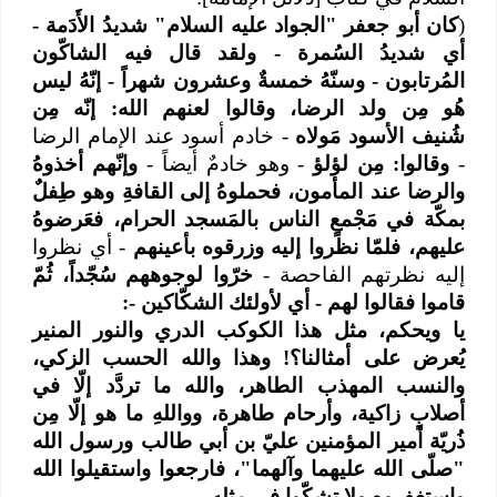
(
كان أبو جعفر "الجواد عليه السلام" شديدُ الأَدَمة -
أي شديدُ السُمرة - ولقد قال فيه الشاكّون
المُرتابون - وسنّهُ خمسةٌ وعشرون شهراً - إنّهُ ليس
هُو مِن ولد الرضا، وقالوا لعنهم الله: إنّه مِن
شُنيف الأسود مَولاه
- خادم أسود عند الإمام الرضا
-
وقالوا: مِن لؤلؤ
- وهو خادمٌ أيضاً -
وإنّهم أخذوهُ
والرضا عند المأمون، فحملوهُ إلى القافةِ وهو طِفلٌ
بمكّة في مَجْمعٍ الناس بالمَسجد الحرام، فعَرضوهُ
عليهم، فلمّا نظروا إليه وزرقوه بأعينهم
- أي نظروا
إليه نظرتهم الفاحصة -
خرّوا لوجوههم سُجّداً، ثُمّ
قاموا فقالوا لهم - أي لأولئك الشكّاكين -:
يا ويحكم، مثل هذا الكوكب الدري والنور المنير
يُعرض على أمثالنا؟! وهذا والله الحسب الزكي،
والنسب المهذب الطاهر، والله ما تردَّد إلّا في
أصلابٍ زاكية، وأرحام طاهرة، وواللهِ ما هو إلّا مِن
ذُريّة أمير المؤمنين عليّ بن أبي طالب ورسول الله
"صلّى الله عليهما وآلهما"، فارجعوا واستقيلوا الله
واستغفروه ولا تشكّوا في مثله.