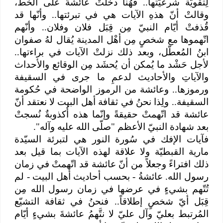
لِتقويّة شرعيّتها.. فهُنا دخلتْ عائشةُ على الخط،
وقالتْ أنّ هذهِ الآيات هي في تبرئتها.. وأنّها قد
قُذفتْ أيّام النبيّ مِن قِبَل فلان وفلان.. وأنّهم
اتّهموها مع شخصٍ مِن أهْل المدينة يُقال لهُ صفوان
ابنُ المُعطّل، وبعد ذلك نزلتْ الآيات في براءتها..
لأجل حَشْد ما يُمكن أن يُحشَد مِن الوقائع والأحداث
والآياتِ والأحاديث لدعمِ ما جرى في السقيفة
ورموزها.. وعائشة من الرموز الواضحة في حُكومة
السقيفة.. ولِذا نحنُ في ثقافة أهل البيت لا نعتقد أنّ
عائشة قد اتّهمتْ حقيقةً وإنّما هذه أُكذوبةٌ نُسجتْ
بعد شهادة النبيّ الأعظم "صلّى الله عليه وآله".
فآيات الإفك في سُورة النور هي لتبرئة السيّدة
مارية القبطيّة ولا علاقة لهذه الآيات بما قيل بعد
ذلك افتراءً وجعلاً من أنّ عائشة قد اتّهمتْ في زمان
رسول الله. عائشةُ - بحسب أحاديث أهل البيت - لم
تُتّهم بشيءٍ في عرضها في زمان رسول الله مِن
قِبَل أيّ شخصٍ إطلاقاً.. فنحنُ في ثقافة التشيّع
المُرتبط بعليّ وآل عليّ لا نتَّهمُ عائشةَ بشيءٍ أيّام