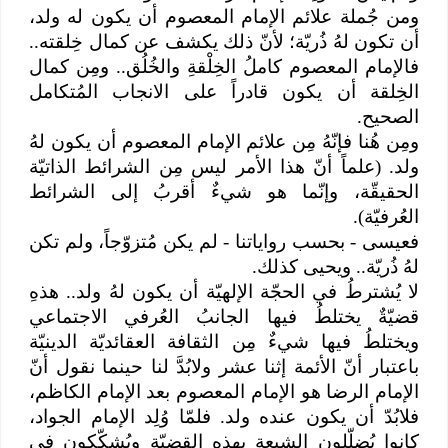
ومن جُملة علائم الإمام المعصوم أن يكون له ولد،
أن تكون لهُ ذُريّة؛ لأنّ ذلك يكشف عن كمال خِلقته..
فالإمام المعصوم كاملُ الخِلْقةِ والخُلُق.. ومِن كمال
الخِلقة أن يكون قادراً على الانجاب المُتكامل
الصحيح.
ومِن هُنا فإنّهُ مِن علائم الإمام المعصوم أن يكون لهُ
ولد. (علماً أنّ هذا الأمر ليس مِن الشرائط الذاتيّة
الحقيقّة، وإنّما هو شيءٌ أقربُ إلى الشرائط
العُرفيّة).
فعيسى - بحسب رواياتنا - لم يكن مُتزوّجاً، ولم تكن
لهُ ذُريّة.. ويحيى كذلك.
لا يُشترطُ في الحجّة الإلهيّة أن يكون لهُ ولد.. هذهِ
قضيّةٌ يختلطُ فيها الجانبُ العُرفي الاجتماعي
ويختلطُ فيها شيءٌ مِن الثقافة العقائديّة الدينيّة
باعتبار أنّ الأئمة إثنا عشر ولابُدَّ لنا حينما نقول أنّ
الإمام الرضا هو الإمام المعصوم بعد الإمام الكاظم،
فلابُدّ أن يكون عنده ولد. فلمّا وُلِد الإمام الجواد،
كانوا يُضلّلون الشيعة بهذهِ القضيّة ويُشكّكون في