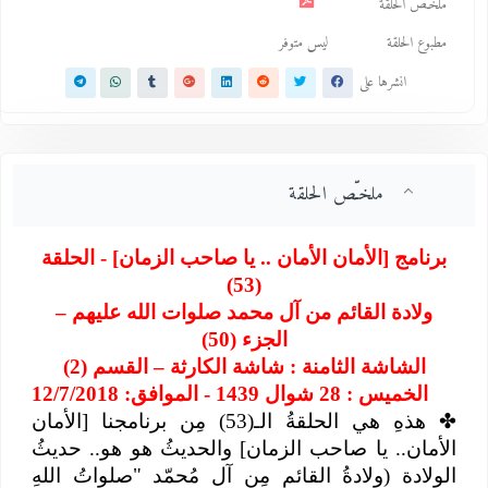
ملخـّص الحلقة
مطبوع الحلقة
ليس متوفر
انشرها على
ملخـّص الحلقة
برنامج [الأمان الأمان .. يا صاحب الزمان] - الحلقة
(53)
ولادة القائم من آل محمد صلوات الله عليهم –
الجزء (50)
الشاشة الثامنة : شاشة الكارثة – القسم (2)
الخميس : 28 شوال 1439 - الموافق: 12/7/2018
✤
هذهِ هي الحلقةُ الـ(53) مِن برنامجنا [الأمان
الأمان.. يا صاحب الزمان] والحديثُ هو هو.. حديثُ
الولادة (ولادةُ القائمِ مِن آل مُحمّد "صلواتُ اللهِ