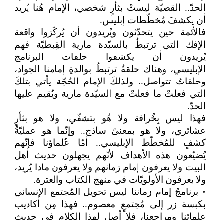
الحدّ.. القضيّة ليستْ بثأرٍ شخصي، الإمام هُنا يُريد
أن يكشفَ مُخطّطات إبليس.
فالأئمة حين يتحدّثون ويُريدون أن يُركّزوا واقعة
الإفك التي ترتبطُ بالسيّدة مارية القِبطيّة فهم
يُريدون أن يكشفوا حلقات البرنامج
الإبليسي، وهناك حلقةٌ ترتبطُ بوالدةِ إمامنا الجواد،
وحلقاتٌ تتواصل.. ولذلكَ الإمام الحُجّة يأتي بتلكَ
التي فعلتْ ما فعلتْ مع السيّدة مارية ويُقيم عليها
الحدّ.
فهذا ليس بِخُرافة ولا هُو بتشفّي، ولا هو بثأرٍ
عشائري، ولا هو بمعنىً ساذج.. وإنّما هو عمليّةُ
كشفٍ للمُخطّط الإبليسي.. أمّا عُلماؤنا فإنّهم
يُضيّعون هذه الأهداف لأنّهم يجهلون حديث أهل
البيت ولا يعرفون إمام زمانهم ولا يعرفون ماذا يُريد،
ولا يعرفون الأولويّات في منهج الكتاب والعترة.
•
برنامجُ إمام زماننا ليس تحويل المُجتمع الإنساني
بكبسة زر إلى مُجتمعٍ معصوم.. فهذا مِن أكاذيب
علمائنا ومراجعنا، فلا أصل لهذا الكلام في حديث