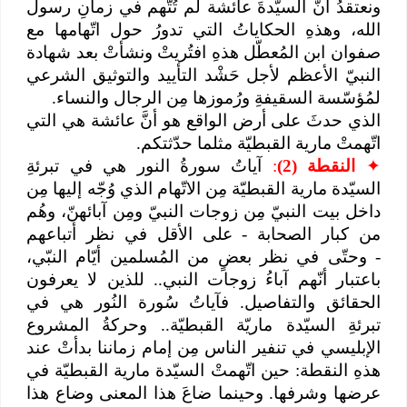
ونعتقدُ أنّ السيّدةَ عائشة لم تُتَّهم في زمانِ رسول
الله، وهذهِ الحكاياتُ التي تدورُ حول اتّهامها مع
صفوان ابن المُعطّل هذهِ افتُريتْ ونشأتْ بعد شهادة
النبيّ الأعظم لأجل حَشْد التأييد والتوثيق الشرعي
لمُؤسّسة السقيفةِ ورُموزها مِن الرجال والنساء.
الذي حدثَ على أرض الواقع هو أنَّ عائشة هي التي
اتّهمتْ مارية القبطيّة مثلما حدّثتكم.
✦
النقطة (2)
:
آياتُ سورةُ النور هي في تبرئةِ
السيّدة مارية القبطيّة مِن الاتّهام الذي وُجّه إليها مِن
داخل بيت النبيّ مِن زوجات النبيّ ومِن آبائهنّ، وهُم
من كبار الصحابة - على الأقل في نظر أتباعهم
- وحتّى في نظر بعضٍ من المُسلمين أيّام النبّي،
باعتبار أنّهم آباءُ زوجات النبي.. للذين لا يعرفون
الحقائق والتفاصيل. فآياتُ سُورة النُور هي في
تبرئةِ السيّدة ماريّة القبطيّة.. وحركةُ المشروع
الإبليسي في تنفير الناس مِن إمام زماننا بدأتْ عند
هذهِ النقطة: حين اتّهمتْ السيّدة مارية القبطيّة في
عرضها وشرفها. وحينما ضاعَ هذا المعنى وضاع هذا