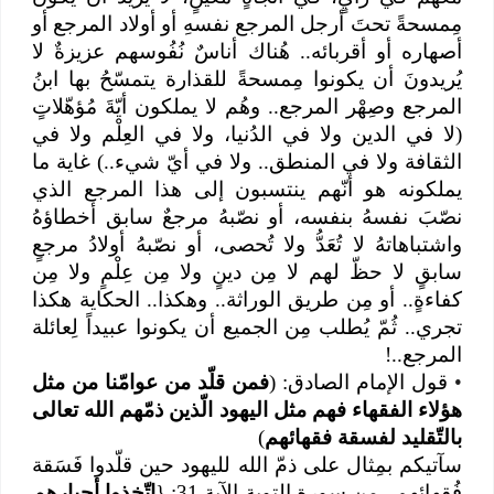
مِمسحةً تحتَ أرجل المرجع نفسهِ أو أولاد المرجع أو
أصهاره أو أقربائه.. هُناك أناسٌ نُفُوسهم عزيزةٌ لا
يُريدونَ أن يكونوا مِمسحةً للقذارة يتمسّحُ بها ابنُ
المرجع وصِهْر المرجع.. وهُم لا يملكون أيّةَ مُؤهّلاتٍ
(لا في الدين ولا في الدُنيا، ولا في العِلْم ولا في
الثقافة ولا في المنطق.. ولا في أيّ شيء..) غاية ما
يملكونه هو أنّهم ينتسبون إلى هذا المرجع الذي
نصّبَ نفسهُ بنفسه، أو نصّبهُ مرجعٌ سابق أخطاؤهُ
واشتباهاتهُ لا تُعَدُّ ولا تُحصى، أو نصّبهُ أولادُ مرجعٍ
سابقٍ لا حظّ لهم لا مِن دينٍ ولا مِن عِلْمٍ ولا مِن
كفاءةٍ.. أو مِن طريق الوراثة.. وهكذا.. الحكاية هكذا
تجري.. ثُمّ يُطلب مِن الجميع أن يكونوا عبيداً لِعائلة
المرجع..!
•
قول الإمام الصادق: (
فمن قلّد من عوامّنا من مثل
هؤلاء الفقهاء فهم مثل اليهود الّذين ذمّهم الله تعالى
بالتّقليد لفسقة فقهائهم
)
سآتيكم بمِثال على ذمّ الله لليهود حين قلّدوا فَسَقة
فُقهائهم.. مِن سورة التوبة الآية 31: {
اتّخذوا أحبارهم