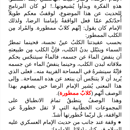
هذهِ الفكرة وبدأوا يُشيعونها..! لو كان البرنامج
للحديث عن هذا الموضوع، لوقفتُ معكم طويلاً
أُحدّثكم عمّا فعل الواقفةُ بإمامنا الرضا، ولذلك
الإمام كان يقول: إنّهم كلابٌ ممطورة. والمُراد مِن
الكلب الممطور:
بحسب عقيدتنا الكلبُ عينٌ نجسة، فحينما تمطرُ
السماء ويتبّلل بدنُ الكلب، فإنَّ الكلب مِن طبيعتهِ
أن ينفضَ الماءَ عن جسمه، فالماءُ سيتنجّس بحكم
ملاقاته لبدن الكلب، وحينما ينفضُ الماء عن جسمه
فإنّهُ سينشرهُ في المساحة القريبة منه.. فعلى الذي
يُريد أن لا يتنجّس أن يبتعد عن هذه المساحة.. وإلى
هذا المعنى يُشير الإمام الرضا حين يصفهم بهذا
الوصف أنّهم (
كلابٌ ممطورة
).
وهذا الوصفُ ينطبقُ تمامَ الانطباق على
المجموعات الخطّابية التي لا تقل خطورةً عن
الواقفة، بل لربّما خُطورتها أشدّ.
●
وقفة عند جانب من حديث الإمام العسكري عليه
السلام في كتاب [دلائل الإمامة]: