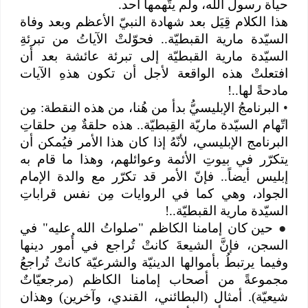
حياة رسول الله، ولم يتّهمها أحد.
هذا الكلام قِيَل بعد شهادة النبيّ الأعظم وبعد وفاة
السيّدة مارية القبطيّة.. فحوّلتْ الآياتُ من تبرئةِ
السيّدة مارية القبطيّة إلى تبرئة عائشة بعد أن
افتعلتْ هذه الواقعة لأجل أن تكون هذهِ الآيات
مادحةً لها..!
•
البرنامجُ الإبليسيُّ بدأ من هُنا، من هذه النقطة: مِن
اتّهام السيّدة ماريّة القِبطيّة.. هذه حلقةٌ مِن حلقاتِ
البرنامج الإبليسي، لأنّهُ إذا كان هذا الأمر فيُمكن أن
يتكرّر في بيوتِ الأئمة وعوائلهم، وهذا ما قام به
إبليس أيضاً.. فإنّ الأمر قد تكرّر مع والدة الإمام
الجواد، وهي كما في الروايات مِن نفس قراباتِ
السيّدة مارية القبطيّة..!
●
حين كان إمامنا الكاظم "صلواتُ الله عليه" في
السجن، فإنَّ الشيعةَ كانتْ تُراجع في أُمور دينها
وفيما يرتبطُ بأموالها الدينيّة والشرعيّة كانتْ تُراجعُ
مجموعةً من أصحاب إمامنا الكاظم (مرجعيّاتٌ
شيعيّة). أمثال (البطائني، القندي، وآخرين) وهذان