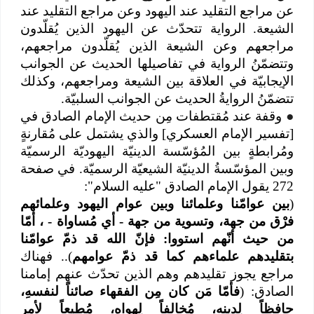
عن مراجع التقليد عند اليهود وعن مراجع التقليد عند
الشيعة. الرواية تتحدّث عن اليهود الذين يُقلّدون
مراجعهم وعن الشيعة الذين يُقلّدون مراجعهم،
وتتضمّنُ الرواية في تفاصيلها الحديث عن الجوانب
الإيجابيّة في العلاقة بين الشيعة ومراجعهم، وكذلك
تتضمّنُ الروايةُ الحديث عن الجوانب السلبيّة.
●
وقفة عند مُقتطفات مِن حديث الإمام الصادق في
[تفسير الإمام العسكري] والذي يشتمل على مُقارنةٍ
ومُرابطةٍ بين المُؤسّسة الدينيّة اليهوديّة الرسميّة
وبين المؤسّسةُ الدينيّة الشيعيّة الرسميّة. في صفحة
272 يقول الإمام الصادق "عليه السلام":
(
بين عوامّنا وعلمائنا وبين عوام اليهود وعلمائهم
فرْق من جهة، وتسوية من جهة - أي مُساواة - ، أمّا
من حيث أنّهم استووا: فإنّ الله قد ذمّ عوامّنا
بتقليدهم علماءهم كما قد ذمّ عوامهم
).. فهناك
مراجع يجوز تقليدهم وهم الذين تحدّث عنهم إمامنا
الصادق: (
فأمّا مَن كان مِن الفقهاء صائناً لنفسهِ،
حافظاً لِدينه، مُخالفاً لِهواه، مُطيعاً لأمر