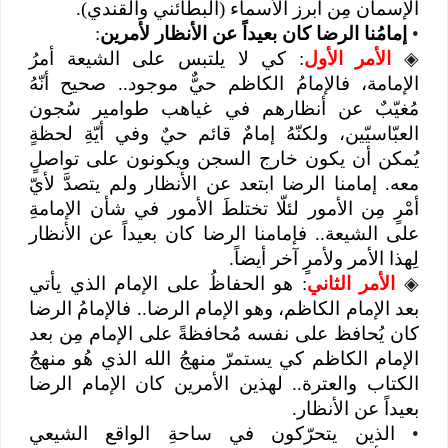
الإسمان مِن أبرز الأسماء (البطائني والقندي).
•
إمامُنا الرضا كان بعيداً عن الأنظار لأمرين
:
◈
الأمر الأول
: كي لا يلتبس على الشيعة أمرُ
الإمامة، فالإمامُ الكاظم حيٌّ موجود.. صحيح أنّهُ
مُغيّبٌ عن أنظارهم في غياهب طوامير سُجون
العبّاسيّين، ولكنّهُ إمامٌ قائم حيٌ وفي أيّةِ لحظةٍ
يُمكن أن يكون خارج السجن ويكونون على تواصلٍ
معه. إمامنا الرضا ابتعد عن الأنظار ولم يتصدَّ لأيّ
أمْرٍ مِن الأمور لئلّا تختلطَ الأمور في شأن الإمامةِ
على الشيعة.. فإمامنا الرضا كان بعيداً عن الأنظار
لِهذا الأمر ولأمرٍ آخر أيضاً.
◈
الأمر الثاني
: هو الحفاظُ على الإمام الذي يأتي
بعد الإمام الكاظم، وهو الإمام الرضا.. فالإمامُ الرضا
كان يُحافظ على نفسه مُحافظةً على الإمام مِن بعد
الإمام الكاظم كي يستمرّ منهجُ الله الذي هُو منهجُ
الكتاب والعترة.. لهذين الأمرين كان الإمام الرضا
بعيداً عن الأنظار.
•
الذين يتحرّكون في ساحةِ الواقع الشيعي