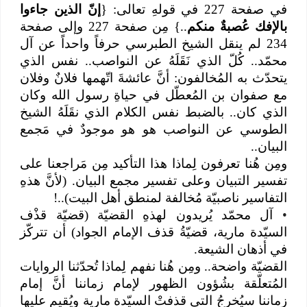
في صفحة 227 في قولهِ تعالى: {
إنّ الذين جاءوا
بالإفك عُصبةٌ منكم
..} مِن صفحة 227 وإلى صفحة
234 لم ينقل الشيخ الطبرسي حرفاً واحداً عن آل
محمّد.. كُلّ الذي نَقَلَهُ عن النواصب.. نفس الذي
يتحدّث به المُخالفون: أنَّ عائشةَ اتّهمها فلانٌ وفلان
مع صفوان بن المُعطّل في حياةِ رسول الله وكان
الذي كان.. بالضبط نفس الكلام الذي نقَلَهُ الشيخ
الطوسي عن النواصب هو هو موجودٌ في مَجمع
البيان..
ومِن هُنا تعرفون لِماذا هذا التأكيد مِن مَراجعنا على
تفسير التبيان وعلى تفسير مجمع البيان. (لأنَّ هذهِ
التفاسير ناصبيّة مُخالفة لمنطق أهل البيت)..!
•
آل محمّد يُريدون لهذهِ القضيّة (قضيّة قذْف
السيّدة مارية، قضيّةُ قذف الإمام الجواد) أن تتركّز
في أذهان الشيعة.
القضيّة واضحة.. ومِن هُنا نفهم لِماذا تُحدّثنا الروايات
المُتعلّقة بشُؤون الظهور لإمام زماننا أنَّ إمام
زماننا سيُخرجُ التي قذفتْ السيّدة مارية ويُقيم عليها