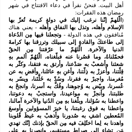
أهل البيت. فنحنُ نقرأ في دعاء الافتتاح في شهر
رمضان هذه الفقرات:
(
الّلهمّ إنّنا نرغب إليك في دولةٍ كريمة تُعزّ بها
الإسلام وأهله، وتذل بها النفاق وأهله
- يعني هناك
مُنافقون في هذه الدولة -
وتجعلنا فيها مِن الدُعاة
إلى طاعتكَ والقادةِ إلى سبيلك وترزقنا بها كرامةَ
الدنيا والآخرة. الّلهُمّ ما عرّفتنا مِن الحقّ
فحمّلناهُ، وما قصُرنا عنه فبلّغناه، الّلهُمّ ألمم بهِ
شعثنا وأشعبْ به صَدْعنا، وأرتق به فتقنا، وكثّر به
قِلّتنا، وأعززْ به ذِلّتنا، وأغنِ بهِ عائلنا، وأقضِ به عن
مُغرمنا، واجبرْ به فقرنا، وسُدّ به خَلَّتَنا، ويسّر به
عُسرنا، وبيّض به وُجوهنا، وفُكَّ به أسرنا، وانجحْ به
طلبتنا، وأنجزْ به مواعيدنا، واستجبْ به دعوتنا،
واعطنا به سُؤلنا، وبلّغنا بهِ مِن الدُنيا والآخرة آمالنا،
واعطنا به فوق رغبتنا، يا خيرَ المسؤولين وأوسعَ
المُعطين اشفِ به صُدورنا وأذهبْ به غيظَ قُلوبنا
واهدنا به لِما اختُلِفَ فيه مِن الحقّ بإذنك إنّك تهدي
مَن تشاء إلى صراط مستقيم، وانصرنا به على