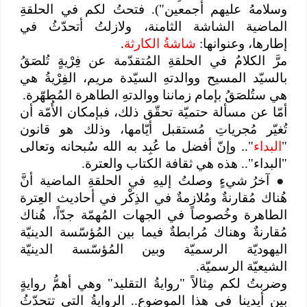
وسلامهُ عليهم أجمعين"). فتحتُ لكم في الحلقةِ
الماضية الشاشة الثامنة، ولازلتُ أتحدّثُ في
إطارها، وعنوانها:
شاشةُ الكارثة
.
مرَّ الكلامُ في الحلقةِ المُتقدّمة عن فِرْيةٍ تُلصَقُ
بالسيّد المسيح ووالدتهِ السيّدة مريم، الفِرْيةُ هي
هي ستُلصَقُ بإمام زماننا ووالدتهِ الطاهرة المُطهّرة.
أمّا عن مسألة حتميّة تحقّق ذلك، فبإمكان الأُمّة أن
تُغيّر مُجرياتِ مُستقبل أيّامها، وذلك هو قانون
"
البداء
".. وإنّ أفضل ما عُبِد به الله سُبحانه وتعالى
"البداء".. هذه هي ثقافة الكتاب والعترة.
●
آخرُ شيءٍ وصلتُ إليهِ في الحلقةِ الماضية أنَّ
هُناك مُقارنةٌ ومُلازمةٌ في الذِكْر في أحاديث العِترة
الطاهرة وخُصوصاً في الجهات المُهمّة جدّاً، هُناك
مُقارنةٌ وهناك مُرابطةٌ فيما بين المُؤسّسة الدينيّة
اليهوديّة الرسميّة وبين المُؤسّسة الدينيّة
الشيعيّة الرسميّة.
وضربتُ لكم مِثالاً "روايةُ التقليد" وهي أهمُّ روايةٍ
بين أيدينا في هذا الموضوع.. الروايةُ التي تتحدّثُ