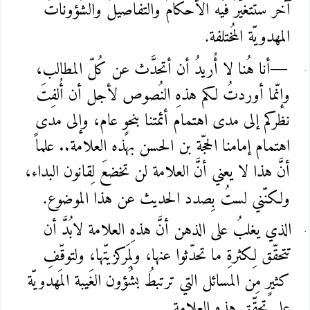
آخر ستتغيّرُ فيه الأحكامُ والتفاصيلُ والشُؤوناتُ
المهدويّة المُختلفة
.
أنا هُنا لا أُريدُ أن أتحدَّث عن كُلّ المطالب،
—
وإنّما أوردتُ لكم هذهِ النُصوص لأجل أن أُلفِتَ
نظركم إلى مدى اهتمام أئمتنا بنحوٍ عام، وإلى مدى
اهتمام إمامنا الحجّة بن الحسن بهذه العلامة.. علماً
أنَّ هذا لا يعني أنَّ العلامة لن تخضعَ لِقانون البداء،
ولكنّني لستُ بِصدد الحديث عن هذا الموضوع
.
الذي يغلبُ على الذهن أنَّ هذهِ العلامة لابُدَّ أن
تتحقّق لِكثرةِ ما تحدّثوا عنها، ولِمَركزيتّها، ولتوقّفِ
كثيرٍ مِن المسائل التي ترتبطُ بشُؤون الغَيبة المَهدويّة
على تحقّق هذهِ العلامة
.