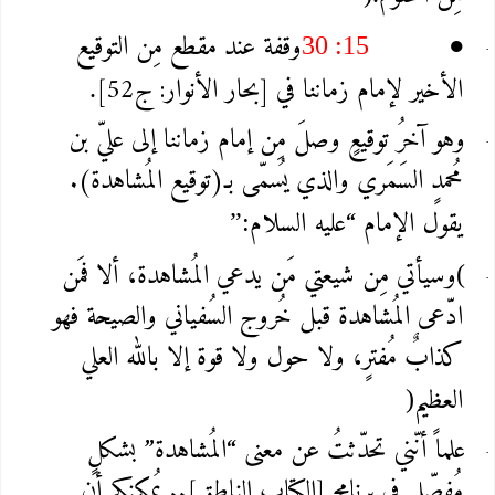
وقفة عند مقطع مِن التوقيع
30 :15
●
الأخير لإمام زماننا في [بحار الأنوار: ج52]
.
وهو آخرُ توقيعٍ وصلَ مِن إمام زماننا إلى عليّ بن
مُحمدٍ السَمَري والذي يُسمّى بـ(توقيع المُشاهدة).
يقول الإمام “عليه السلام
”:
وسيأتي مِن شيعتي مَن يدعي المُشاهدة، ألا فمَن
(
ادّعى المُشاهدة قبل خُروج السُفياني والصيحة فهو
كذابٌ مُفترٍ، ولا حول ولا قوة إلا بالله العلي
العظيم
)
علماً أنّني تحدّثتُ عن معنى “المُشاهدة” بشكلٍ
مُفصّل في برنامج [الكتاب الناطق].. يُمكنكم أن