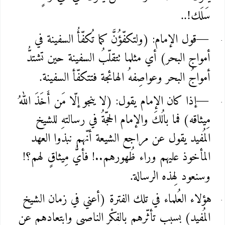
سَلَك
..!
قول الإمام: (ولتكفّؤُنَّ كما تُكفّأُ السفينة في
—
أمواج البحر) أي مثلما تتقلّبُ السفينة حين تشتدُّ
أمواجُ البحر وعواصِفهُ الهائجة فتتكفّأ السفينة
.
إذا كان الإمام يقول: (لا ينجو إلّا مَن أَخَذَ اللهُ
—
مِيثاقه) فما بالُكَ والإمام الحجّةُ في رسالتهِ للشيخ
المُفيد يقول عن مراجع الشيعة أنّهم نبذوا العهد
المأخوذ عليهم وراء ظُهورهم..! فأيُّ مِيثاقٍ لهم؟!
وسنعود لِهذه الرسالة
.
هؤلاء العُلماء في تلك الفترة (أعني في زمان الشيخ
المُفيد) بسبب تأثّرهم بالفِكْر الناصبي وابتعادهم عن