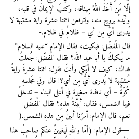
إلّا مَن أَخَذَ اللهُ مِيثاقه، وكتبَ الإيمانَ في قلبه،
وأيّدهُ بروحٍ منه، ولترفعن اثنتا عشرة راية مشتبهة لا
يُدرى أيُّ مِن أي – ظلامٌ في ظلام
-.
قال المُفضّل: فبكيت، فقال الإمام “عليه السلام”:
ما يُبكيكَ يا أبا عبد الله؟ فقال المُفضّل: جُعلتُ
فداك، كيف لا أبكي وأنتَ تقول: اثنتا عشرةَ رايةً
مُشتبهة لا يُدرى أيٌّ مِن أي؟! قال وفي مَجلسهِ
كُوّةٌ – أي نافذة صغيرة في أعلى البناء – تدخلُ
فيها الشمس، فقال: أبيّنةٌ هذهِ؟ فقال المُفضّل:
نعم، قال الإمام: أمرُنا أبينُ مِن هذهِ الشمس
).
قول الإمام: (أمّا واللهِ لَيغيبنَّ عنكم صاحبُ هذا
—