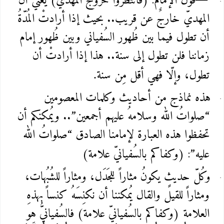
قول الإمام: (فانتظروا خُروج المهدي) يعني أنَّ
المهديّ خارجٌ عن قريب.. بحيث إذا أرادتْ المُدّةُ
أن تطول فيما بين ظُهور السُفياني وبين ظُهور إمام
زماننا فلن تطول إلى سنة.. هذا إذا أرادتْ أن
تطول، وإلّا فهي أقل مِن سنة
.
هذه نماذج من أحاديث وكلمات المعصومين
“صلواتُ الله وسلامهُ عليهم أجمعين”.. ويُمكنكم أن
تحفظوا هذه العبارة لإمامنا الصادق “صلواتُ الله
عليه”: (وكفاكم بالسُفيانيّ علامة)
وكُلّ حديثٍ يكونُ مثاراً للجَدَل، ومثاراً للشُبُهات،
ومثاراً للقيل والقال يُمكننا أن نكنِسَهُ كنساً بهذهِ
العلامة (وكفاكم بالسُفيانيّ علامة) فالسُفيانيُّ هو