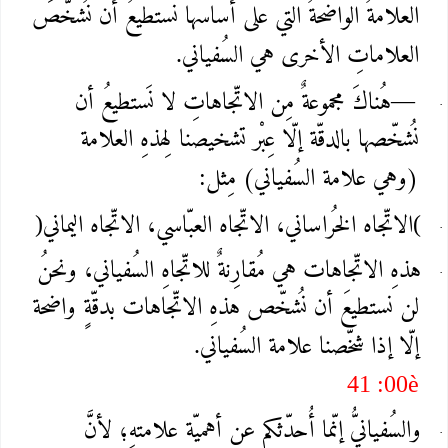
العلامةُ الواضحةُ التي على أساسها نستطيعُ أن نُشخَّصَ
العلاماتِ الأخرى هي السُفياني
.
هُناكَ مجموعةٌ مِن الاتّجاهاتِ لا نَستطيعُ أن
—
نُشخّصها بالدقّة إلّا عِبْر تشخيصنا لِهذهِ العلامة
(وهي علامة السُفياني) مِثل
:
الاتّجاه الخُراساني، الاتّجاه العبّاسي، الاتّجاه اليماني
)
(
هذهِ الاتّجاهات هي مُقارِنةٌ للاتّجاهِ السُفياني، ونحنُ
لن نستطيعَ أن نُشخّص هذهِ الاتّجاهات بدقّةٍ واضحة
إلّا إذا شخّصنا علامة السُفياني
.
41 :00
è
والسُفيانيُّ إنّما أُحدّثكم عن أهميّة علامتهِ؛ لأنَّ