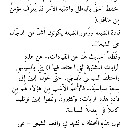
اختلط الحقُّ بالباطل واشتبه الأمر فلم يُعرَف مؤمنٌ
مِن منافق
).
قادة الشيعة ورُموز الشيعة يكونون أشدّ من الدجّال
على الشيعة
..!
وقَطْعاً الحديث هُنا عن القيادات.. عن هذهِ
الرايات المُشتبهة التي اختلط فيها الدينيُّ بالسياسي
واختلطَ السياسيُّ بالديني، حتّى تحوّل الدينُ إلى
سِلعةٍ سياسيّة.. فالأعمّ الأغلب مِن هؤلاء هُم مِن
قادةِ هذهِ الرايات، وكثيرونَ وظّفوا الدين توظيفاً
كاملاً في خِدمةَ السياسة
.
فإلى هذهِ الّلحظة لم نشهد في واقعنا الشيعي – على