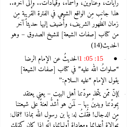
رايات، وعناوين، وأسماء، وقيادات.. وإلى آخره..
هذا جانب مِن الواقع الشيعي في الفترة القريبة مِن
زمان الظُهور الشريف، وأُضيف إليها حديثاً آخر
من كتاب [صفات الشيعة] للشيخ الصدوق – وهو
الحديث
(14)
الحديثُ عن الإمام الرضا
1 :05 :15
●
“صلواتُ الله عليه” في كتاب [صفات الشيعة]
يقول الإمام “عليه السلام
”:
إنّ ممّن يتّخذ مودّتنا أهل البيت – يعني يعتقد
(
بِمودّتنا ويدينُ بها – لَمَن هو أشدُّ لعنةً على شيعتنا
مِن الدجال! فقُلتُ له: يا بن رسول الله بماذا ؟قال:
بمُوالاة أعدائنا ومعاداة أوليائنا، إنّه إذا كان كذلك