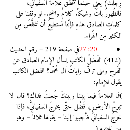
رِجلك) يعني حينما تتحقّق علامةُ السُفياني،
فالظُهورُ باتَ وشيكاً. كلامٌ واضح.. لو وقفنا على
كلماتِ الصادق هذهِ فإنّنا نستطيعُ أن نتخلَّصَ مِن
الكثير مِن الهُراء
.
في صفحة 219 – رقم الحديث
27 :20
●
(412) الفَضْلُ الكاتب يسأل الإمام الصادق عن
الفَرج ومتى ترفُّ راياتُ آل مُحمّد؟ الفضل الكاتب
يقول للإمام
:
فما العلامةُ فيما بيننا وبينكَ جُعلتُ فداك؟ قال: لا
(
تبرحْ الأرض يا فَضْل حتّى يخرجَ السفيانيُّ، فإذا
خرَجَ السفيانيُّ فأجيبوا إلينا – يقولها ثلاثاً – وهو
مِن المحتوم
).