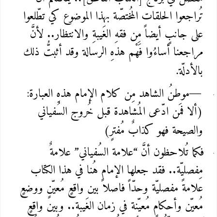
تُراجعوا الحلقات المُختصّة بهذا الموضوع كي تطّلعوا
على جانبٍ أيضاً مِن فقهِ الغَيبةِ والانتظار.. لأنَّ
مراجعنا أساءُوا فَهْم هذهِ الرسالة وقد أثبتُّ ذلك
بالأدلّة
.
موطنُ الشاهد مِن كلام الإمام هذهِ العبارة:
—
(ألا فمَن ادّعى المُشاهدة قبل خُروج السُفياني
والصيحة فهو كذابٌ مُفترٍ)
فكما تُلاحظون أنَّ “علامة السُفياني” علامةٌ
مِفصليّة.. فقد جعلها الإمام هُنا في هذا الكتاب
علامةً مفصليّة وحدّاً فاصلاً بين واقعٍ مُعيّنٍ ووضعٍ
مُعيّن وأحكامٍ مُعيّنة في زمان الغَيبة.. وبين واقعٍ