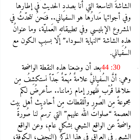
الشاشةَ التاسعة التي أنا بصددِ الحديث في إطارها
وفي أجوائها مَدارُها هو السفياني.. فنَحنُ نتحدّثُ في
المشروع الإبليسي وفي تطبيقاتهِ العَمليّة، وما عنوانُ
هذهِ الشاشة “النهاية السوداء” إلّا بسببِ الكون مع
السُفياني
.
بعد أن وضعنا هذهِ النقطة الواضحة
44 :30
وهي: أنَّ السُفيانيَّ علامةٌ مُهمّةٌ جدّاً نستكشِفُ مِن
خلالها قُرْب ظُهور إمام زماننا.. سأعرضُ لكم
مجموعةً مِن الصُور والّلقطات مِن أحاديث أهل بيت
العصمة “صلواتُ الله عليهم” التي ترسمُ لنا صُورةً
واضحةً عن الواقع الشيعي بشكلٍ عام، وعن الواقع
الشيعي في العراق في هذا المركز (النجف، الكوفة،