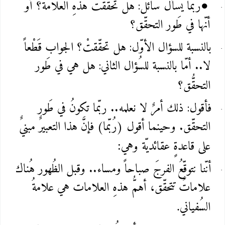
ربّما يسألُ سائلٌ: هل تحقّقتْ هذهِ العلامة؟ أو
●
أنّها في طَور التحقّق؟
بالنسبة للسؤال الأوّل: هل تحقّقتْ؟ الجواب قَطْعاً
لا.. أمّا بالنسبة للسُؤال الثاني: هل هي في طَور
التحقُّق؟
فأقول: ذلك أمرٌ لا نعلمه.. ربّما تكونُ في طَور
التحقّق. وحينما أقول (رُبّما) فإنَّ هذا التعبيرٌ مبنيٌ
على قاعدةٍ عقائديّة وهي
:
أنّنا نتوقّعُ الفرجَ صباحاً ومساء.. وقبل الظُهور هُناك
علاماتٌ تتحقّق، أهمُّ هذهِ العلامات هي علامةُ
السُفياني
.