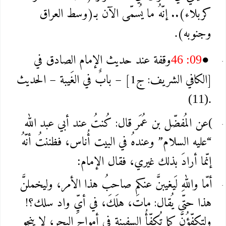
كربلاء).. إنّهُ ما يُسمّى الآن بـ(وسط العراق
وجنوبه)
.
وقفة عند حديث الإمام الصادق في
46 :09
●
[الكافي الشريف: ج1] – بابٌ في الغَيبة – الحديث
(11).
عن المُفضّل بن عُمَر قال: كُنتُ عند أبي عبد الله
(
“عليه السلام” وعندهُ في البيت أُناس، فظننتُ أنّهُ
إنّما أرادَ بذلك غيري، فقال الإمام
:
أمّا واللهِ لَيغيبنَّ عنكم صاحبُ هذا الأمر، وليخملنَّ
هذا حتّى يُقال: ماتَ، هلَكَ، في أيِّ واد سلك؟!
ولتكفّؤُنَّ كما تُكفّأُ السفينة في أمواج البحر، لا ينجو