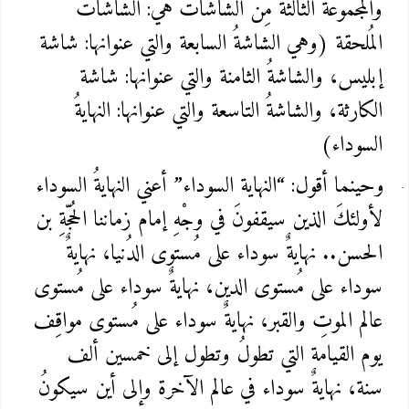
والمجموعة الثالثة مِن الشاشات هي: الشاشات
المُلحقة (وهي الشاشةُ السابعة والتي عنوانها: شاشة
إبليس، والشاشةُ الثامنة والتي عنوانها: شاشة
الكارثة، والشاشةُ التاسعة والتي عنوانها: النهايةُ
السوداء)
وحينما أقول: “النهاية السوداء” أعني النهايةُ السوداء
لأولئكَ الذين سيقفونَ في وجْهِ إمام زماننا الحُجّةِ بن
الحسن.. نهايةٌ سوداء على مُستوى الدُنيا، نهايةٌ
سوداء على مُستوى الدين، نهايةٌ سوداء على مُستوى
عالم الموتِ والقبر، نهايةٌ سوداء على مُستوى مواقِف
يوم القيامة التي تطولُ وتطول إلى خمسين ألف
سنة، نهايةٌ سوداء في عالم الآخرة وإلى أين سيكونُ