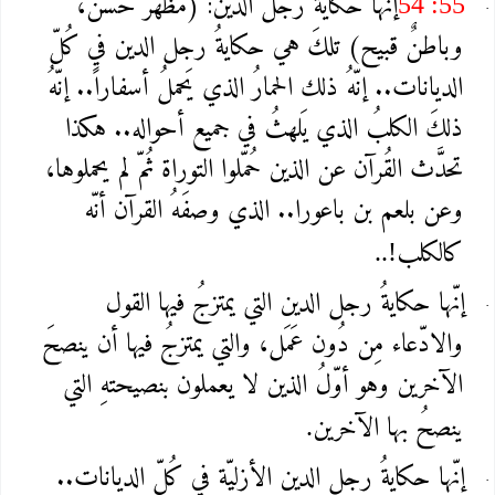
إنّها حكايةُ رجل الدين: (مظهرٌ حَسَن،
54 :55
وباطنٌ قبيح) تلكَ هي حكايةُ رجل الدين في كُلّ
الديانات.. إنّهُ ذلك الحمارُ الذي يَحملُ أسفاراً.. إنّهُ
ذلكَ الكلبُ الذي يَلهثُ في جميع أحواله.. هكذا
تحدَّث القُرآن عن الذين حُمّلوا التوراة ثُمّ لم يحملوها،
وعن بلعم بن باعورا.. الذي وصفَهُ القرآن أنّه
كالكلب
..!
إنّها حكايةُ رجل الدين التي يمتزجُ فيها القول
والادّعاء مِن دُون عَمَل، والتي يمتزجُ فيها أن ينصحَ
الآخرين وهو أوّلُ الذين لا يعملون بنصيحتهِ التي
ينصحُ بها الآخرين
.
إنّها حكايةُ رجل الدين الأزليّة في كُلّ الديانات..