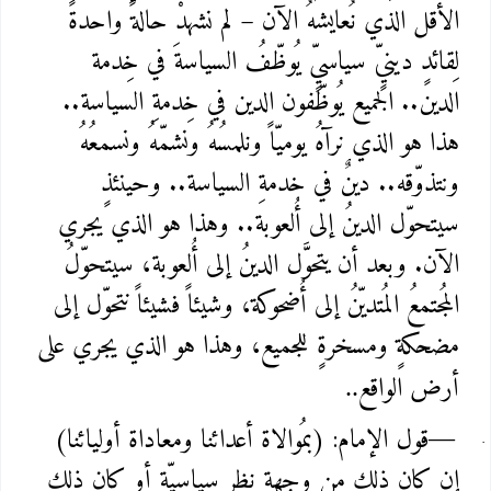
الأقل الذي نُعايشهُ الآن – لم نشهدْ حالةً واحدةً
لِقائدٍ دينيٍّ سياسيٍّ يُوظّفُ السياسةَ في خِدمة
الدين.. الجميع يُوظّفون الدين في خِدمةِ السياسة..
هذا هو الذي نرآهُ يوميّاً ونلمسُهُ ونشمّهُ ونسمعُهُ
ونتذوّقه.. دينٌ في خدمةِ السياسة.. وحينئذٍ
سيتحوّل الدينُ إلى أُلعوبة.. وهذا هو الذي يجري
الآن. وبعد أن يتحوَّل الدينُ إلى أُلعوبة، سيتحوّلُ
المُجتمعُ المُتديّنُ إلى أُضحوكة، وشيئاً فشيئاً نتحوّل إلى
مضحكةٍ ومسخرةٍ للجميع، وهذا هو الذي يجري على
أرض الواقع
..
قول الإمام: (بمُوالاة أعدائنا ومعاداة أوليائنا)
—
إن كان ذلك مِن وجهةِ نظرٍ سياسيّة أو كان ذلك