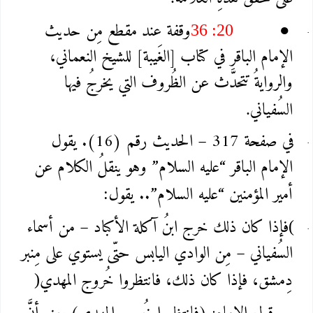
وقفة عند مقطع مِن حديث
36 :20
●
الإمام الباقر في كتاب [الغَيبة] للشيخ النعماني،
والروايةُ تتحدَّث عن الظُروف التي يخرجُ فيها
السُفياني
.
في صفحة 317 – الحديث رقم (16). يقول
الإمام الباقر “عليه السلام” وهو ينقلُ الكلام عن
أمير المؤمنين “عليه السلام”.. يقول
:
فإذا كان ذلك خرج ابنُ آكلة الأكباد – من أسماء
(
السُفياني – مِن الوادي اليابس حتّى يستوي على مِنبر
دِمشق، فإذا كان ذلك، فانتظروا خُروج المهدي
)
—