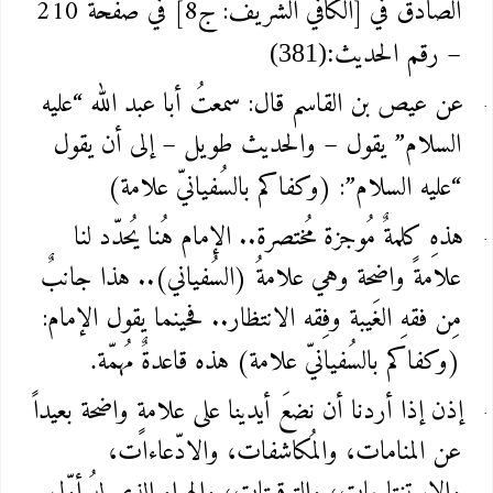
الصادق في [الكافي الشريف: ج8] في صفحة 210
– رقم الحديث
(381):
عن عيص بن القاسم قال: سمعتُ أبا عبد الله “عليه
السلام” يقول – والحديث طويل – إلى أن يقول
“عليه السلام”: (وكفاكم بالسُفيانيّ علامة)
هذهِ كلمةٌ مُوجزة مُختصرة.. الإمام هُنا يُحدّد لنا
علامةً واضحة وهي علامةُ (السُفياني).. هذا جانبٌ
مِن فقهِ الغَيبة وفِقه الانتظار.. فحينما يقول الإمام:
(وكفاكم بالسُفيانيّ علامة) هذه قاعدةٌ مُهمّة
.
إذن إذا أردنا أن نضعَ أيدينا على علامةٍ واضحة بعيداً
عن المنامات، والمُكاشفات، والادّعاءات،