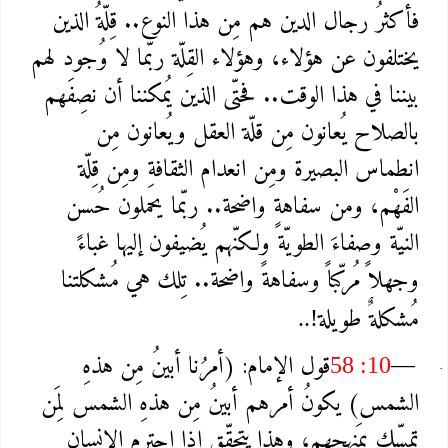
فأكثرُ رجال الدين هم مِن هذا النوع.. قِلّةُ الذين
يختلفون عن هؤلاء، وهؤلاء القِلّة ربّما لا وُجود لهم
بيننا في هذا الوقت.. فحتّى الذين يُمكننا أن نصِفَهم
بالصلاح يُعانون مِن قلّة العقل ويُعانون مِن
انطماس البصيرة ومِن انعدام الثقافةِ ومِن قِلّة
الفَهْم، ومن سفاهةٍ واضحة.. ربّما يحملون حُسن
النيّة وصفاءَ الطويّة ولكنّهم يُضيفون إليها غباءً
وجهلاً مُركّباً وسفاهةً واضحة.. تِلك هي مُشكلتنا
مُشكلةٌ طويلة
..!
قول الإمام: (أمرُنا أبينُ مِن هذهِ
58 :10
—
الشمس) يكونُ أمرهم أبينُ مِن هذهِ الشمس لِمَن
تمسّك بمَنهجهم، وهذا يتحقّق إذا احترم الإنسان