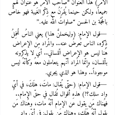
الأمر) هذا العنوان “صاحبُ الأمر هو عُنوانٌ لهم
جميعاً، ولكن حينما يُقرَنُ مع ذِكْر الغَيبة فهو خاصٌّ
بالحُجّة بن الحسن “صلواتُ الله عليه
”.
قول الإمام: (وليخملنَّ هذا) يعني الناسُ تُخمِلُ
—
ذِكره، الناس تُعرضُ عنه.. والمُراد مِن الإعراض
هُنا ليس هو الإعراض الّلساني.. أي لا يذكرونه
بالّلسان، وإنّما المُراد أنّهم يتعاملون معهُ وكأنّهُ ليس
موجوداً.. وهذا هو الذي يجري
.
قول الإمام: (حتّى يُقال: ماتَ، هلَكَ، في أيِّ
—
واد سلك؟!) هذهِ أقوال تُقال في حقّ الإمام..
فهُناك مَن يقول عن الإمام أنّهُ مات، وهُناك مَن
يقول أنّهُ هَلَك، وهناك مَن يقول: في أيّ وادٍ