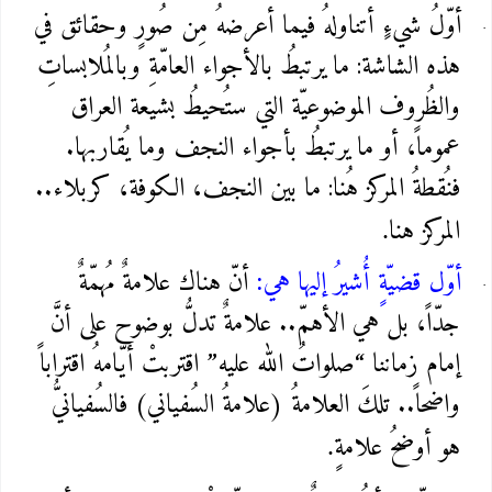
أوّلُ شيءٍ أتناولهُ فيما أعرضهُ مِن صُورٍ وحقائق في
هذه الشاشة: ما يرتبطُ بالأجواء العامّةِ وبالمُلابساتِ
والظُروف الموضوعيّة التي ستُحيطُ بشيعة العراق
عموماً، أو ما يرتبطُ بأجواء النجف وما يُقاربها.
فنُقطةُ المركز هُنا: ما بين النجف، الكوفة، كربلاء..
المركز هنا
.
أوّل قضيّةٍ أُشيرُ إليها هي
أنّ هناك علامةٌ مُهمّةٌ
:
جدّاً، بل هي الأهمّ.. علامةٌ تدلُّ بوضوح على أنَّ
إمام زماننا “صلواتُ الله عليه” اقتربتْ أيّامهُ اقتراباً
واضحاً.. تلكَ العلامةُ (علامةُ السُفياني) فالسُفيانيُّ
هو أوضحُ علامةٍ
.