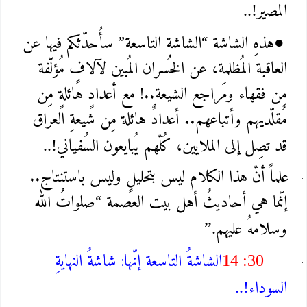
المصير
..!
هذهِ الشاشة “الشاشة التاسعة” سأُحدّثكم فيها عن
●
العاقبة المُظلمة، عن الخُسران المُبين لآلافٍ مُؤلّفة
مِن فقهاء ومَراجع الشيعة..! مع أعدادٍ هائلةٍ مِن
مُقلّديهم وأتباعهم.. أعدادٌ هائلة مِن شيعةِ العراق
قد تصِل إلى الملايين، كُلّهم يُبايعون السُفياني
..!
علماً أنّ هذا الكلام ليس بتحليلٍ وليس باستنتاج..
إنّما هي أحاديثُ أهل بيت العصمة “صلواتُ الله
وسلامهُ عليهم
”.
الشاشةُ التاسعة إنّها: شاشةُ النهايةِ
14 :30
السوداء
..!