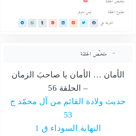
ملخـّص الحلقة
مطبوع الحلقة
ليس متوفر
انشرها على
ملخـّص الحلقة
الأمان … الأمان يا صاحبَ الزمان
– الحلقة
56
حديث ولادة القائم من آل محمّد ج
53
النهاية السوداء ق 1