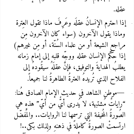
عقله
.
إذا احترم الإنسانُ عقلَه وعَرِفَ ماذا تقول العِترة
وماذا يقول الآخرون (سواء كان الآخرون مِن
مراجع الشيعة أو من علماء السُنّة، أو مِن غيرهم)
إذا حكّم الإنسان عقله ووجّه قلبه إلى إمام زمانه
يطلبُ الهدايةَ والتوفيق، فإنَّ عقلَهُ سيقُودهُ إلى
الفلاح الذي تُريدهُ العترةُ الطاهرةُ لنا جميعاً
.
موطن الشاهد في حديث الإمام الصادق هُنا:
—
“راياتٌ مُشتبهة، لا يُدرى أيٌّ من أيّ” هذهِ هي
الصُورةُ المُخيفة التي ترسمها لنا الروايات.. والمُفضّل
ارتسمتْ الصورةُ كاملةً في ذهنهِ ولِذلك بكى..!