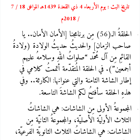
تاريخ البث : يوم الأربعاء 4 ذي القعدة 1439هـ الموافق 18 / 7
/ 2018م
الحلقةُ الـ(56) مِن برنامجنا [الأمان الأمان.. يا
صاحب الزمان] والحديثُ حديثُ الولادة (ولادةُ
القائمِ مِن آل مُحمّد “صلواتُ اللهِ وسلامهُ عليهم
أجمعين”). في الحلقة المُتقدّمة أتممتُ كلامي في
إطار الشاشة الثامنة والتي عنوانها: الكارثة.. وفي
هذهِ الحلقة سأفتحُ لكم الشاشةَ التاسعة
.
المجموعةُ الأولى مِن الشاشات: هي الشاشاتُ
الثلاث الأوليّة الأصليّة، والمجموعةُ الثانيّة مِن
الشاشات: هي الشاشاتُ الثلاث الثانويّة الفرعيّة،