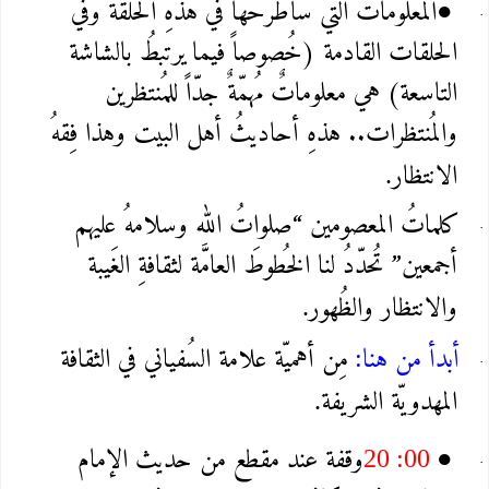
المعلومات التي سأطرحُها في هذهِ الحلقة وفي
●
الحلقات القادمة (خُصوصاً فيما يرتبطُ بالشاشة
التاسعة) هي معلوماتٌ مُهمّةٌ جدّاً للمُنتظرين
والمُنتظرات.. هذهِ أحاديثُ أهل البيت وهذا فِقهُ
الانتظار
.
كلماتُ المعصومين “صلواتُ الله وسلامهُ عليهم
أجمعين” تُحدّدُ لنا الخُطوطَ العامَّة لثقافةِ الغَيبة
والانتظار والظُهور
.
أبدأ من هنا
مِن أهميّة علامة السُفياني في الثقافة
:
المهدويّة الشريفة
.
وقفة عند مقطع من حديث الإمام
20 :00
●