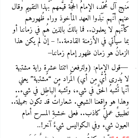
مَنهج آل مُحمّد، الإمامُ الحجّة قيَّمهم بهذا التقييم وقال
عنهم أنّهم نَبَذوا العهد المأخوذ وراء ظُهورهم
كأنّهم لا يعلمون.. فما بالكَ بالذين هُم في زماننا أو
بما سيأتي في الأزمنة القادمة..! – إنْ لم يكن هذا
الزمانُ هو زمان ظهور إمام زماننا
–
قول الإمام: (ولترفعن اثنتا عشرة راية مشتبهة
—
لا يُدرى أيُّ مِن أي) المُراد مِن “مُشتبهة” يعني
أنّها تُشبهُ الحقَّ في شيء، وتشبهُ الباطِل في شيء..
وهذا هو واقعنا الشيعي. شعاراتٌ قد تكون جميلةً..
تَطبيقٌ عمليٌّ كاذب.. فعلى خشبةِ المسرح أمام
العيون شيء وفي الكواليس شيءٌ آخر
..!