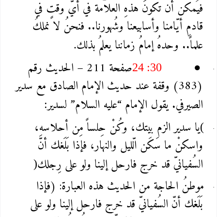
فيُمكن أن تكونَ هذهِ العلامة في أيّ وقتٍ في
قادمِ أيّامنا وأسابيعنا وشُهورنا.. فنحنُ لا نملكُ
علماً.. وحدهُ إمامُ زماننا يعلمُ بذلك
.
صفحة 211 – الحديث رقم
24 :30
●
(383) وقفة عند حديث الإمام الصادق مع سدير
الصيرفي. يقول الإمام “عليه السلام” لسدير
:
يا سدير الزم بيتك، وكُنْ حِلساً مِن أحلاسهِ،
(
واسكنْ ما سَكَن الّليل والنهار، فإذا بَلَغك أنّ
السُفيانيّ قد خرج فارحل إلينا ولو على رِجلك
)
موطنُ الحاجة من الحديث هذه العبارة: (فإذا
بَلَغك أنّ السُفيانيّ قد خرج فارحل إلينا ولو على