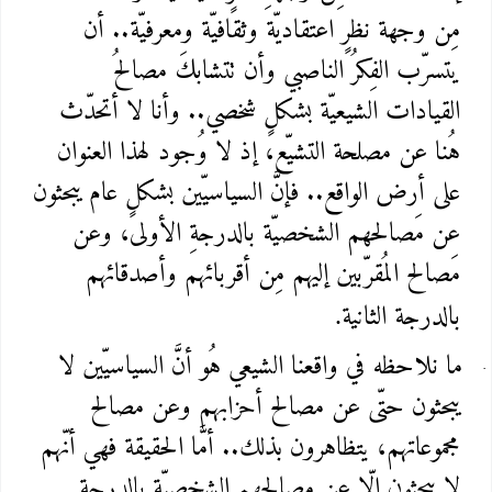
مِن وجهة نظرٍ اعتقاديّة وثقافيّة ومعرفيّة.. أن
يتسرّب الفِكرُ الناصبي وأن تتشابكَ مصالحُ
القيادات الشيعيّة بشكلٍ شخصي.. وأنا لا أتحدّث
هُنا عن مصلحة التشيّع، إذ لا وُجود لهذا العنوان
على أرض الواقع.. فإنَّ السياسيّين بشكلٍ عام يبحثون
عن مَصالحهم الشخصيّة بالدرجةِ الأولى، وعن
مَصالح المُقرّبين إليهم مِن أقربائهم وأصدقائهم
بالدرجة الثانية
.
ما نلاحظه في واقعنا الشيعي هُو أنَّ السياسيّين لا
يبحثون حتّى عن مصالح أحزابهم وعن مصالح
مجموعاتهم، يتظاهرون بذلك.. أمَّا الحقيقة فهي أنّهم
لا يبحثون إلّا عن مصالحهم الشخصيّة بالدرجة