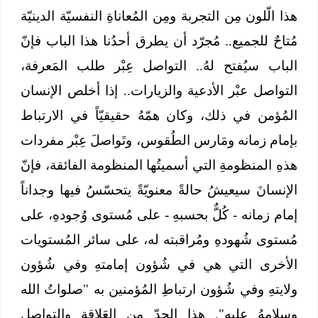
هذا الّلون مِن التجربة ومِن المُعاناةِ النفسيّة الدينيّة
مُتاحٌ للجميع.. مُجرّد أن يطرق أحدُنا هذا الباب فإنّ
الباب سيُفتح لهُ.. التواصل عِبْر طلب المَعرفة،
التواصل عبْر الأدعية والزيارات.. إذا أخلص الإنسان
المُؤمن في ذلك، وكان همّهُ حقيقيّاً في الارتباط
بإمام زمانه ومَارس الطُقوس، وتَواصلَ عِبْر مفردات
هذهِ المنظومةِ التي أسميتُها المنظومة الفائقة، فإنّ
الإنسانَ سيعيشُ حالةً معنويّةً يتحسّسُ فيها وجداناً
إمام زمانه - كُلٌّ بحسبهِ - على مُستوى وُجودهِ، على
مُستوى شُهودهِ ومُراقبته له، على سائر المُستويات
الأخرى التي هي في شُؤون إمامتهِ وفي شُؤون
ولايتهِ وفي شُؤون ارتباطِ المُؤمنين به "صلواتُ الله
وسلامهُ عليه". هذا الحدّ مِن العَلاقةِ والتواصل