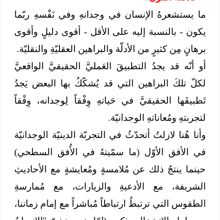
ما يستشعرهُ الإنسان في وجدانهِ وفي نَفْسهِ ربّما
يكون - بالنسبة إليه على الأقل - أقوى دليلٍ وأقوى
برهانٍ مِن كثيرٍ من الأدلّة والبراهين العقليّةِ والنقليّة.
أو أنّه قد يجدُ التطبيقَ العَمليَّ الحقيقيَّ الواقعيَّ
لكلّ تلكَ البراهين التي قد يُشكّكُ بها البعض يَجدُ
تَطبيقَها الحقيقيَّ في حَياتهِ وِفْقاً لِوجدانه، وِفْقاً
لتجربتهِ ومُعاناتهِ الوجدانيّة.
وأنا هُنا لازلتُ أتحدّثُ في التجربّة الدينيّة الوجدانيّة
في الأفق الأوّل (ما سمّيتهُ في الأُفق السطحي)
حينما ينتجُ ذلك عن مُلامسةٍ ومُعايشةٍ مع الأحاديثِ
الشريفة، مع الأدعيةِ والزيارات، مع مُمارسةِ
الطقوس التي ترتبطُ ارتباطاً مُباشراً مع إمام زماننا،