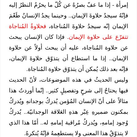
إمرأة - إذا ما عفّ بصرُهُ عن كُلّ ما يحرُمُ النظرُ إليه
فإنّهُ سيجدُ حلاوةَ الإيمان.. وحينما يجدُ الإنسانُ طَعْمَ
الإيمان إنّه سيجدُ حلاوةَ المُناجاة،
فحلاوةُ المُناجاة
تتفرّع على حلاوة الإيمان
. فإذا كان الإنسان يبحث
عن حلاوة المُناجاة، عليه أن يبحث أولاً عن حلاوة
الإيمان.. إذا ما استطاع أن يتذوّق حلاوةَ الإيمان،
فإنّه بعد ذلك يُمكن أن يتذوّق حلاوة المُناجاة.
وليس الحديثُ في هذه الموضوعات، لأنّ الحديث
فيها يحتاجُ إلى شرحٍ وتفصيلٍ كثير.. إنّما أوردتُ هذا
مثالاً على أنّ الإنسان المُؤمن يُدركُ بوجدانهِ ويُدركُ
بمكنون ضميرهِ عِبْر هذهِ العَلاقة الوجدانيّة.. يُدركُ
وُجود إمامهِ، ويُدركُ مُراقبة إمامهِ له.. أمّا هذا الذي
لا يتذوّقُ هذا المعنى ولا يستطعِمهُ فإنّهُ يُنكرهُ.