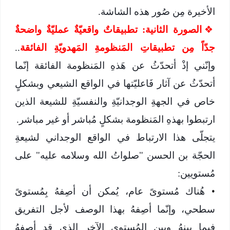
الأخيرة مِن صُور هذه الشاشة.
❖
الصورة الثانية: تطبيقاتٌ واقعيّةٌ عمليّةٌ واضحةٌ
جدّاً مِن تطبيقاتِ المَنظومةِ المَهدويّةِ الفائقة
..
وإنّني إذْ أتحدّثُ عن هَذهِ المَنظومة الفائقة إنّما
أتحدّثُ عن آثار فَاعليّتها في الواقع الشيعي وبشكلٍ
خاص في الجهةِ الوجدانيّةِ والنفسيّةِ للشيعة الذين
ارتبطوا بهذهِ المَنظومة بشكلٍ مُباشر أو غير مباشر.
يتجلّى هذا الارتباط في الواقع الوجداني لشيعةِ
الحجّة بن الحسن "صلواتُ الله وسلامه عليه" على
مُستويين:
•
هُناك مُستوىً عام، يُمكن أن أصِفهُ بِمُستوىً
سطحي، وإنّما أصِفهُ بهذا الوصف لأجل التفريق
فيما بينهُ وبين المُستوى الآخر الذي قد أصِفهُ