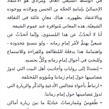
في الوسط الشيعي العام، ومُرادي هو الاعتقاد
الإجماليّ بإمامةِ الحجّة بن الحسن وبولادته ووجوده
وبالاعتقاد بظهوره.. هناك معانٍ عامّة في الثقافة
الشيعيّة، هذه المعاني مُتوافرة عند عموم الشيعة.
أنا لا أتحدّثُ عن هذا المُستوى، وإنّما أتحدّثُ عن
شيعيٍّ يهتمُّ لأمْر إمامِ زمانه - ولو بنسبةٍ مَحدودة -
واهتمامهُ هذا يدفعُهُ للمُطالعةِ وللقِراءة وللاستماع
وللبحثِ في أحوال إمامِ زمانهِ وكُلٌّ بحسبهِ.
•
إنشدادٌ إلى رواياتِ وأحاديثِ أهل البيت التي تَدورُ
مَضامينها حولَ إمام زَماننا وشُؤونهِ المُختلفة.
•
ارتباطٌ بأجواءِ مَجالس الأدعيةِ والذكْر والزيارةِ التي
تَدورُ مَضامينها حول إمام زماننا.
•
طُقوسٌ ومُمارساتٌ عباديّةٌ ما بينَ زيارة أماكن