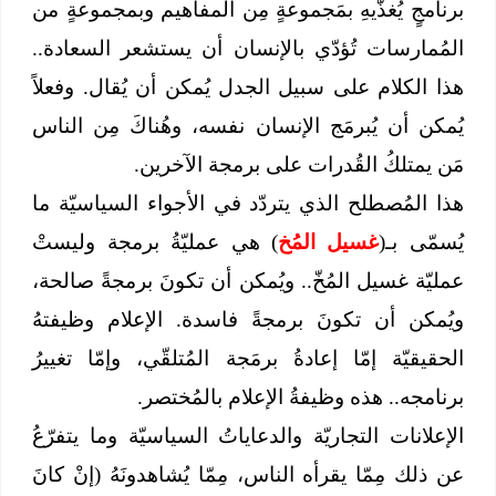
برنامجٍ يُغذّيهِ بمَجموعةٍ مِن المفاهيم وبمجموعةٍ من
المُمارسات تُؤدّي بالإنسان أن يستشعر السعادة..
هذا الكلام على سبيل الجدل يُمكن أن يُقال. وفعلاً
يُمكن أن يُبرمَج الإنسان نفسه، وهُناكَ مِن الناس
مَن يمتلكُ القُدرات على برمجة الآخرين.
هذا المُصطلح الذي يتردّد في الأجواء السياسيّة ما
يُسمّى بـ(
غسيل المُخ
) هي عمليّةُ برمجة وليستْ
عمليّة غسيل المُخّ.. ويُمكن أن تكونَ برمجةً صالحة،
ويُمكن أن تكونَ برمجةً فاسدة. الإعلام وظيفتهُ
الحقيقيّة إمّا إعادةُ برمَجة المُتلقّي، وإمّا تغييرُ
برنامجه.. هذه وظيفةُ الإعلام بالمُختصر.
الإعلانات التجاريّة والدعاياتُ السياسيّة وما يتفرّعُ
عن ذلك مِمّا يقرأه الناس، مِمّا يُشاهدونَهُ (إنْ كانَ