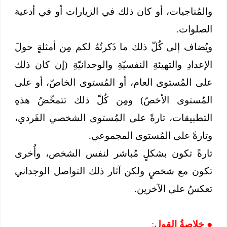
والمُناجيات، أو كان ذلك في الزيارات أو في أدعية
الصلوات.
ويُضاف إلى كُلّ ذلك ما ذَكرتُهُ لكم مِن أمثلةٍ حولَ
الإعدادِ والتهيئةِ النفسيّةِ والوجدانيّةِ (إن كان ذلك
على المُستوى العام، أو المُستوى الخاصّ، أو على
المُستوى الأخصّ) ومِن كُلّ ذلك تتمخّضُ هذهِ
التطبيقات، تارةً على المُستوى الشخصي الفَردي،
وتارةً على المُستوى المجموعي.
تارةً تكون بشكلٍ مُباشر لنفس الشخص، وأُخرى
تكون مع شخصٍ ولكن آثار ذلك التواصل الوجداني
تعكسُ على الآخرين.
●
خلاصةُ القول
: