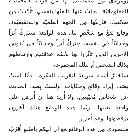
(ومُرادي مِن مُلامستي لها عن قُرب: المُلامسة
المَعلوماتيّة.. بحثتُ عنها، تابعتُها بنفسي، تأكدتُ مِن
صحّتها.. قاربتُها مِن الجهة العلميّة والتحقيقيّة)..
وقائع تقعُ مع شخْصٍ ما.. هذه الواقعة ستتركُ أثراً
وجدانيّاً في نفسه، وتتركُ أثراً وجدانيّاً في نُفوس
الآخرين الذين تأثّروا بها بحُكم علاقتهم وارتباطهم
بذلك الشخص أو بتلك المجموعة.
سأختارُ أمثلةً سريعةً لتقريبِ الفكرة.. فأنا لستُ
بصَدد إيراد وقائع وحكايات، ولَستُ بِصدد الحديث
عن أشخاص مُعيّينين، ولا أُريد هنا أن أُبرهن على
واقعةٍ بعينها.. ربّما هذه الوقائع هناك آخرون
يرفضونها، وهم أحرار.
مَقصودي مِن هذه الوقائع هو أن آتيكم بأمثلةٍ أُقرّبُ