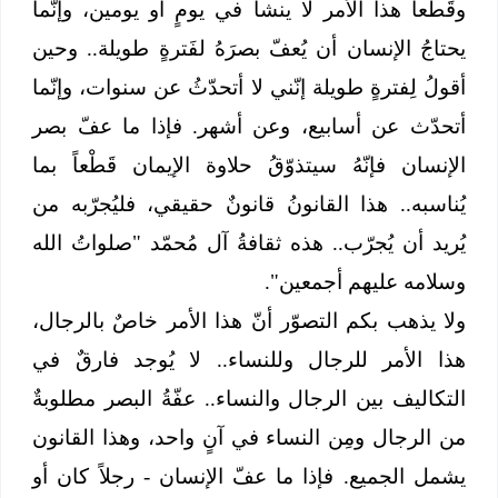
وقَطْعاً هذا الأمر لا ينشأُ في يومٍ أو يومين، وإنّما
يحتاجُ الإنسان أن يُعفّ بصرَهُ لفَترةٍ طويلة.. وحين
أقولُ لِفترةٍ طويلة إنّني لا أتحدّثُ عن سنوات، وإنّما
أتحدّث عن أسابيع، وعن أشهر. فإذا ما عفّ بصر
الإنسان فإنّهُ سيتذوّقُ حلاوة الإيمان قَطْعاً بما
يُناسبه.. هذا القانونُ قانونٌ حقيقي، فليُجرّبه من
يُريد أن يُجرّب.. هذه ثقافةُ آل مُحمّد "صلواتُ الله
وسلامه عليهم أجمعين".
ولا يذهب بكم التصوّر أنّ هذا الأمر خاصٌ بالرجال،
هذا الأمر للرجال وللنساء.. لا يُوجد فارقٌ في
التكاليف بين الرجال والنساء.. عفّةُ البصر مطلوبةٌ
من الرجال ومِن النساء في آنٍ واحد، وهذا القانون
يشمل الجميع. فإذا ما عفّ الإنسان - رجلاً كان أو