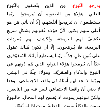
بدرجةِ النُبوغ
، مِن الذين يتّصفون بالنُبوغ
العالي، هؤلاءِ مِن الصعوبةِ أن يُبرمَجوا.. ربّما
يستطيعونَ أن يُبرمِجوا أنفُسَهم، إلّا أن يأتي مَن هو
أعلى منهم بكثير، لأنّ هؤلاء عُقولهم بشكلٍ سريعٍ
تكشفُ لهم البرمجة، وتُكشِف لهم مُفردات
البرمجة، فلا يُبرمَجون.. إلّا أن تكونَ هُناك عقول
على نُبوغٍ عالٍ جدّاً.. ربّما يستطيع أولئك المُتفوّقون
جدّاً أن يُبرمجوا هؤلاء النوابغ الذين هُم دُونهم في
النبوغ والذكاءِ والعبقريّة.. وهؤلاء قِلّةٌ في البشر،
وربّما لا نجد لهم أمثلةً في واقعنا الاجتماعي.. وهذا
لا يعني أنّ واقعنا الاجتماعي ليس فيه مِن النابغين،
ولكنّ نبوغهم يموت، لا يُفسح لهم المجال، فالنبوغُ
يموت والذكاءُ يموت والفطنةُ تموت إذا لم تُفعّل.