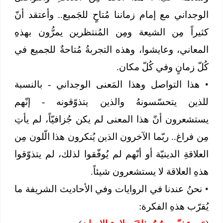
الوجداني مع إمام زماننا مُتاحٍ للجَميع.. وأعتقد أنّ
كثيراً مِن الشيعة ومِن المُنتظرين يمرُّون بهذهِ
المعاني، وعايشوا، وهذه التجربةُ مُتاحةٌ للجميع في
كُلّ زمانٍ وفي كُلّ مكان.
•
هذا التواصل وهذا المَعنى الوجداني - بالنسبة
للذين يتحسّسونهُ والذين يتذوّقونه - إنّهم
يستشعرون أنّ هذا المعنى لم يكن جُزافيّاً، لم يأتِ
مِن فراغ.. ربّما الآخرون الذين يُنكرون هذا الّلون مِن
العلاقةِ الدينيّة أو أنّهم لم يُوفّقوا لذلك، لم يتذوّقوا
هذهِ العلاقة لا يستشعرون شيئاً.
•
نحنُ عندنا في الروايات وفي الأحاديث الشريفة ما
يُقرّب هذهِ الفكرة: