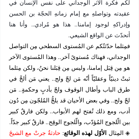
لكم فكرة الأثر الوجداني على نفس الإنسان في
عقيدته وتواصلهِ مع إمام زمانهِ الحجّة بن الحسن
وإدراكهِ لوجود إمامنا.. هذا هو مُرادي.. وأنا هنا
أتحدّث عن الواقع الشيعي.
فمِثلما حدّثتُكم عن المُستوى السطحي مِن التواصل
الوجداني، فهناك مُستوىً آخر.. وهذا المُستوى الآخر
هو مِن قِبَل إمامنا، وليس مِن قِبَلنا نحنُ، ولكن مِثلما
ثبتْ دينيّاً وعقليّاً أنّه مَن لجّ ولج.. يعني مَن ألحَّ في
طرق الباب وأطال الوقوف ولجّ بأدبٍ وحكمةٍ.. مَن
لجّ ولج.. وفي بعض الأحيان قد يلجُّ المُلجّون مِن دُون
أدب، ومع ذلك تُفتح لهم الأبواب.. ولكن فارقٌ كبير
بين الّلجوج المُؤدّب، والّلجوج الوقِح.. فارقٌ كبير جدّاً.
◈
المِثال
الأوّل لهذه الوقائع
:
حادثةٌ جرتْ مع الشيخَ