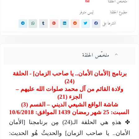
ملخـّص الحلقة
مطبوع الحلقة
ليس متوفر
انشرها على
ملخـّص الحلقة
برنامج [الأمان الأمان.. يا صاحب الزمان] - الحلقة
(24)
ولادة القائم من آل محمد صلوات الله عليهم –
الجزء (21)
شاشة الواقع الشيعي الديني – القسم (3)
السبت: 25 شهر رمضان 1439 الموافق: 10/6/2018
✤
هذهِ هي الحلقة الـ(24) مِن برنامجنا [الأمان
الأمان.. يا صاحب الزمان] والحديثُ هُو الحديث: