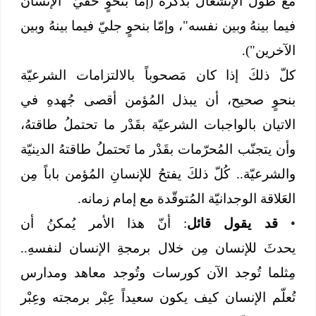
مع طول الإنشغال بذكره (إمّا بنحوٍ خفيّ "الإنسانُ
فيما بينهُ وبين نفسه"، وإمّا بنحوٍ جليّ فيما بينهُ وبين
الآخرين").
كلّ ذلكَ إذا كان مَصحوباً بالالتزامات الشرعيّة
بنحوٍ صحيح، أن يبذل المُؤمن أقصى جُهدهِ في
الاتيان بالواجبات الشرعيّة بقَدْر ما تحتملُ طاقتهُ،
وأن يتجنّب المُحرّمات بقَدْر ما تَحتملُ طاقتهُ الدينيّة
والشرعيّة.. كُلّ ذلكَ يفتحُ للإنسانِ المُؤمن باباً مِن
العَلاقة الوجدانيّة المُتوقّدة مع إمام زمانه.
•
قد يقول قائل
: أنّ هذا الأمر يُمكنُ أن
يحدثَ للإنسان مِن خلال برمجةِ الإنسان لنفسهِ..
مِثلما تُوجد الآن كورسات وتُوجد معاهد ومدارس
تُعلّم الإنسان كيف يكون سعيداً عِبْر برمجته وعِبْر