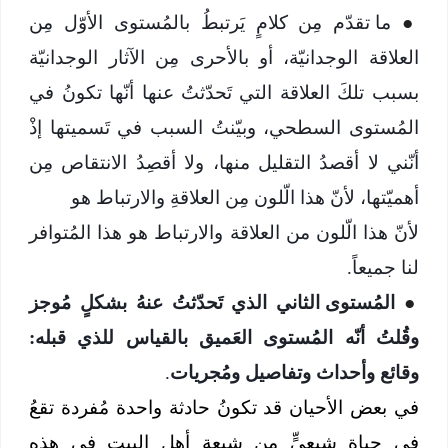
●
ما تقدّم مِن كلامٍ يَرتبطُ بالمُستوى الأوّل مِن
العلاقة الوجدانيّة، أو بالأحرى مِن الآثار الوجدانيّة
بسبب تلكَ العلاقة التي تَحدّثتُ عنها أنّها تكونُ في
المُستوى السطحي، وبيّنتُ السبب في تَسميتها إذْ
أنّني لا أقصدُ التقليل منها، ولا أقصِدُ الانتقاص مِن
أهميّتها، لأنّ هذا الّلون مِن العلاقةِ والارتباط هو
لأنّ هذا الّلون من العلاقة والارتباط هو هذا المُتوافر
لنا جميعاً.
●
المُستوى الثاني الذي تَحدّثتُ عنهُ بشكلٍ مُوجز
وقُلتُ أنّه المُستوى العَميق بالقياس للذي قبله:
وقائع وأحداث وتفاصيل ومُجريات
.
في بعض الأحيان قد تكونُ حادثة واحدة مُفردة تقعُ
في حياة شيعيٍّ من شيعة أهل البيت في هذه