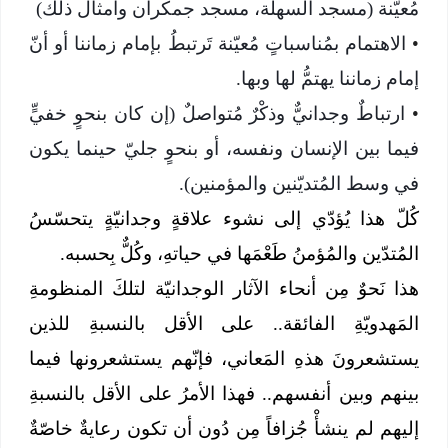
مُعيّنة (مسجد السهلة، مسجد جمكران وأمثال ذلك)
•
الاهتمام بمُناسباتٍ مُعيّنة تَرتبطُ بإمام زماننا أو أنّ
إمام زماننا يهتمُّ لها وبها.
•
ارتباطٌ وجدانيٌّ وذكْرٌ مُتواصلٌ (إن كان بنحوٍ خفيٍّ
فيما بين الإنسان ونفسه، أو بنحوٍ جليّ حينما يكون
في وسط المُتديّنين والمؤمنين).
كُلّ هذا يُؤدّي إلى نشوء علاقةٍ وجدانيّةٍ يتحسّسُ
المُتدّين والمُؤمنُ طَعْمَها في حياتهِ، وكُلٌّ بِحسبه.
هذا نَحوٌ مِن أنحاء الآثار الوجدانيّة لتلكَ المنظومةِ
المَهدويّةِ الفائقة.. على الأقل بالنسبةِ للذين
يستشعرونَ هذهِ المَعاني، فإنّهم يستشعرونها فيما
بينهم وبين أنفسهم.. فهذا الأمرُ على الأقل بالنسبةِ
إليهم لم ينشأْ جُزافاً مِن دُون أن تكون رعايةٌ خاصّةٌ