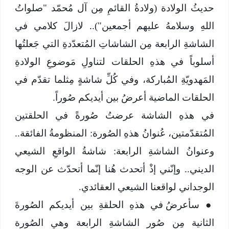
حديثُ الولادة (ولادةُ القائمِ مِن آل مُحمّد "صلواتُ
اللهِ وسلامهُ عليهم أجمعين").
.
لازالَ كلامي في
الشاشةِ الرابعة مِن الشاشاتِ المُتعدّدةِ التي جَعلتُها
أسلوباً في هذهِ الحلقات لتناولِ مَوضوعِ الولادةِ
المَهدويّةِ المُباركة، وفي كُلِّ شاشةٍ مِثلما تقدّم في
الحلقات الماضية أعرضُ بين أيديكم صُوراً.
في هذهِ الشاشة عرضتُ صُورةً في الحلقتين
المُتقدّمتين، عُنوانُ هذهِ الصُورة: المنظومةُ الفائقة..
وعنوانُ الشاشةِ الرابعة: شاشةُ الواقعِ الشيعي
الديني.. وإنّني إذْ أتحدث هُنا إنّما أتحدّث عن الوجه
الوجداني لواقعنا الشيعي العقائدي.
●
سأعرضُ في هذهِ الحلقةِ بين أيديكم الصُورةَ
الثانية مِن صُور الشاشةِ الرابعة وهي الصُورة