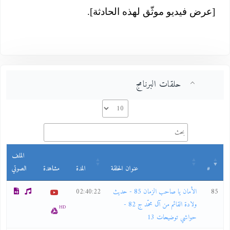
[عرض فيديو موثّق لهذه الحادثة].
حلقات البرنامج
الملف
#
عنوان الحلقة
المدة
مشاهدة
الصوتي
85
الأمان يا صاحب الزمان 85 - حديث
02:40:22
ولادة القائم من آل محمّد ج 82 -
HD
حواشي توضيحات 13