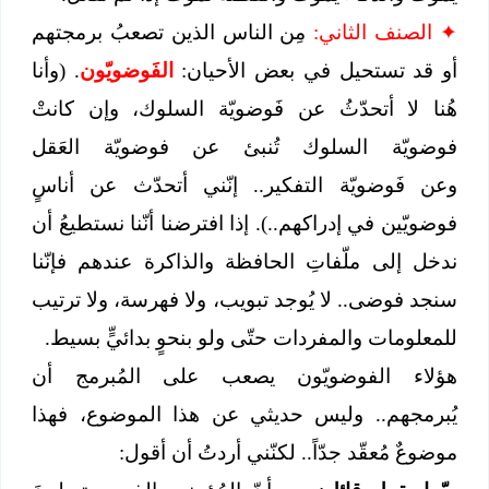
✦
الصنف الثاني:
مِن الناس الذين تصعبُ برمجتهم
أو قد تستحيل في بعض الأحيان:
الفَوضويّون
. (وأنا
هُنا لا أتحدّثُ عن فَوضويّة السلوك، وإن كانتْ
فوضويّة السلوك تُنبئ عن فوضويّة العَقل
وعن فَوضويّة التفكير.. إنّني أتحدّث عن أناسٍ
فوضويّين في إدراكهم..). إذا افترضنا أنّنا نستطيعُ أن
ندخل إلى ملّفاتِ الحافظة والذاكرة عندهم فإنّنا
سنجد فوضى.. لا يُوجد تبويب، ولا فهرسة، ولا ترتيب
للمعلومات والمفردات حتّى ولو بنحوٍ بدائيٍّ بسيط.
هؤلاء الفوضويّون يصعب على المُبرمج أن
يُبرمجهم.. وليس حديثي عن هذا الموضوع، فهذا
موضوعٌ مُعقّد جدّاً.. لكنّني أردتُ أن أقول: