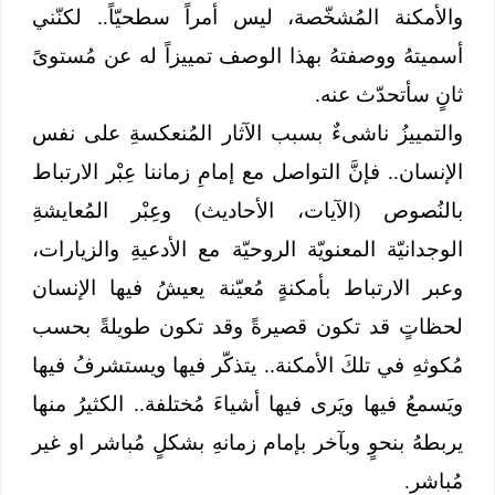
والأمكنة المُشخّصة، ليس أمراً سطحيّاً.. لكنّني
أسميتهُ ووصفتهُ بهذا الوصف تمييزاً له عن مُستوىً
ثانٍ سأتحدّث عنه.
والتمييزُ ناشىءٌ بسبب الآثار المُنعكسةِ على نفس
الإنسان.. فإنَّ التواصل مع إمامِ زماننا عِبْر الارتباط
بالنُصوص (الآيات، الأحاديث) وعِبْر المُعايشةِ
الوجدانيّة المعنويّة الروحيّة مع الأدعيةِ والزيارات،
وعبر الارتباط بأمكنةٍ مُعيّنة يعيشُ فيها الإنسان
لحظاتٍ قد تكون قصيرةً وقد تكون طويلةً بحسب
مُكوثهِ في تلكَ الأمكنة.. يتذكّر فيها ويستشرفُ فيها
ويَسمعُ فيها ويَرى فيها أشياءَ مُختلفة.. الكثيرُ منها
يربطهُ بنحوٍ وبآخر بإمام زمانهِ بشكلٍ مُباشر او غير
مُباشر.