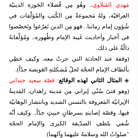
مَهدي الفتلاوي
.. وهُو مِن فُضلاء الحَوزة الدينيّة
العراقيّة، ولهُ مَجموعةٌ مِن الكُتب والمُؤلّفات في
شُؤون إمام زماننا.. فهو مِن الذين تَفرّغوا وتَخصّصوا
في أخبار وأحاديث غَيبة الإمام وظُهوره.. ومُؤلّفاتهُ
دالّةٌ على ذلك.
(وقفة عند الحادثة التي جرتْ معه، وكيف حَظِي
بألطاف الإمام الحجّة لحلّ مُشكلتهِ العَويصة جدّاً).
◈
المثال الثاني لهذه الوقائع
:
قصّة سعيد جنداني
(وهو فتىً سُنّي إيراني مِن مَدينة زاهدان، المَدينةُ
الإيرانيّة المَعروفة بالتسنن الشديد وبانتشار الوهابيّة
فيها، وقصّة إصابتهِ بسرطانٍ خبيثٍ جدّاً.. وكيف أنّه
شُفي بلطفِ الصدّيقة الكبرى والإمام الحجّة
"صلواتُ الله وسلامهُ عليهما وآلهما)