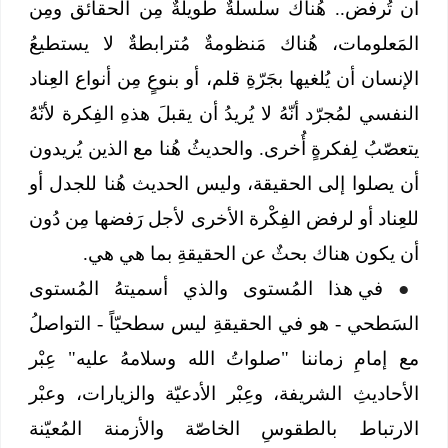
أن تُرفض.. هُناك سلسلةٌ طويلةٌ مِن الحقائق ومِن
المَعلومات، هُناك مَنظومةٌ مُترابطةٌ لا يستطيعُ
الإنسان أن يُلغيها بجَرّةِ قلم، أو بنوعٍ مِن أنواع العِناد
النفسي لمُجرّد أنّهُ لا يُريدُ أن يقبلَ هذهِ الفِكرة لأنّهُ
يتعصّبُ لِفكرةٍ أُخرى. والحديثُ هُنا مع الذين يُريدون
أن يصلوا إلى الحقيقة، وليس الحديث هُنا للجدل أو
للعِناد أو لرفض الفِكْرة الأخرى لأجل رَفضها مِن دُون
أن يكون هناك بحثٌ عن الحقيقةِ بما هي هي.
●
في هذا المُستوى والذي أسميتهُ المُستوى
السَطحي - هو في الحقيقةِ ليس سطحيّاً - التواصلُ
مع إمامِ زماننا "صلواتُ الله وسلامهُ عليه" عِبْر
الأحاديثِ الشريفة، وعِبْر الأدعيّة والزيارات، وعبْر
الارتباط بالطقوسِ الخاصّة والأزمنة المُعيّنة