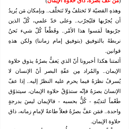
(
مَن عفّ بصرُهُ، ذاقَ حلاوة الإيمان
)
وهذهِ القضيّة لا تَختلفُ ولا تَتخلّف.. وبإمكان مَن يُريدُ
أن يُجرّبها فليُجرّب.. وعلى حَدّ علمي، كُلّ الذين
جرّبوها لَمَسوا هذا الأمْر.. وقَطْعاً كُلّ شيء نَحنُ
نربطهُ بالتوفيق (بتوفيق إمام زماننا) ولكن هذهِ
قوانين.
أئمتنا هكذا أخبرونا أنّ الذي يَعفُّ بصرُهُ يذوق حلاوة
الإيمان.. والمُراد مِن عفّةِ البصر أنّ الإنسان لا
يُسرفُ نظرَهُ فيما يحرم عليه النظرُ إليه.. إذا عفّ
الإنسانَ بصرَهُ فإنّه ستذوّقُ حلاوة الإيمان، سيتذوّق
طَعْماً لتديّنهِ - كُلٌّ بحسبه - فالإيمان ليسَ بدرجةٍ
واحدة.. فمَن عفَّ بصرُهُ فعلاً طاعةً لإمامِ زمانه، ذاق
حلاوة الإيمان.