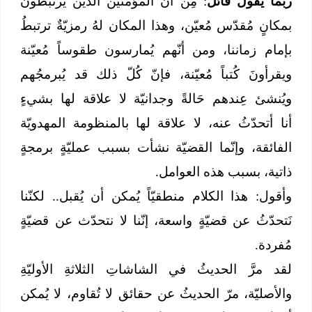
ربّما يقول قائل
: مِن أنّ المُؤمنين الذين يرتبطونَ
بمكانٍ مُقدّس مُعيّن، وهذا المكان لهُ رمزيّةٌ ترتبطُ
بإمام زماننا، ومن أنّهم يُمارسون طقوساً مُعيّنة
ويقرأونَ كُتباً مُعيّنة، فإنّ كُلّ ذلك قد يُبرمجُهم
ويُنشئ عِندهم حَالةً وجدانيّة لا علاقة لها بشيءٍ
أنا أتحدّثُ عنه، لا علاقة لها بالمنظومة المهدويّة
الفائقة، وإنّما القضيّة نشأت بسبب عمليّةٍ برمجةٍ
ذاتية، بسبب هذه العوامل.
وأقول: هذا الكلام منطقيّاً يُمكن أن يُقبل.. لكنّنا
نَتحدّثُ عن قضيّةٍ واسعة، إنّنا لا نتحدّث عن قضيّةٍ
مُفردة.
لقد مرَّ الحديثُ في الشاشاتِ الثلاثةِ الأوليّةِ
والأصليّة، مرّ الحديثُ عن حقائق لا تُقاوم، لا يُمكن