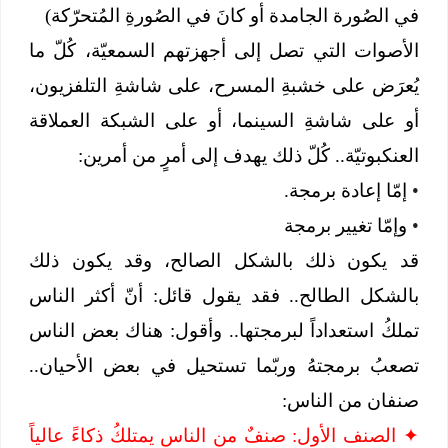
في الصُورة الجامدة أو كانَ في الصُورةِ المُتحرّكة)
الأصوات التي تصل إلى أجهزتهم السمعيّة، كُلّ ما
يُعرَض على خشبةِ المسرح، على شاشةِ التلفزيون،
أو على شاشةِ السينما، أو على الشبكة العملاقة
العنكبوتيّة.. كُلّ ذلك يهدف إلى أمرٍ من أمرين:
•
إمّا إعادة برمجة.
•
وإمّا تغيير برمجة
قد يكون ذلك بالشكل الصالح، وقد يكون ذلك
بالشكل الطالح.. فقد يقول قائل: أنّ أكثر الناس
تملكُ استعداداً لبرمجتها.. وأقول: هناك بعض الناس
تصعبُ برمجتهُ وربّما تستحيل في بعض الأحيان..
صنفان من الناس:
✦
الصنف الأول: صنفٌ من الناس يمتلكُ ذكاءً عالياً