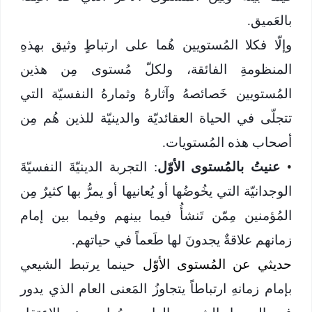
بالعَميق.
وإلّا فكلا المُستويين هُما على ارتباطٍ وثيق بهذهِ
المنظومةِ الفائقة، ولكلّ مُستوى مِن هذين
المُستويين خَصائصهُ وآثارهُ وثمارهُ النفسيّة التي
تتجلّى في الحياة العقائديّة والدينيّة للذين هُم مِن
أصحاب هذه المُستويات.
•
عنيتُ بالمُستوى الأوّل
: التجربة الدينيّةَ النفسيّةَ
الوجدانيّة التي يخُوضُها أو يُعانيها أو يمرُّ بها كثيرٌ مِن
المُؤمنين مِمّن تَنشأُ فيما بينهم وفيما بين إمام
زمانهم علاقةٌ يجدونَ لها طَعماً في حياتهم.
حديثي عن المُستوى الأوّل
حينما يرتبط الشيعي
بإمام زمانهِ ارتباطاً يتجاوزُ المَعنى العام الذي يدور