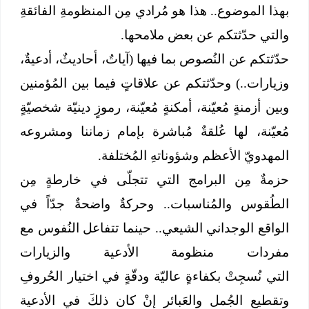
بهذا الموضوع.. هذا هو مُرادي مِن المنظومةِ الفائقةِ
والتي حدّثتكم عن بعض ملامحها.
حدّثتكم عن النُصوص بما فيها (آياتٌ، أحاديثٌ، أدعيةٌ،
وزيارات..) وحدّثتكم عن علاقاتٍ فيما بين المُؤمنين
وبين أزمنةٍ مُعيّنة، أمكنةٍ مُعيّنة، رموزٍ دينيّة شخصيّةٍ
مُعيّنة، لها عُلقةٌ مُباشرة بإمام زماننا ومشروعه
المهدويّ الأعظم وشؤوناتهِ المُختلفة.
حزمةٌ مِن البرامج التي تتجلّى في خارطةٍ مِن
الطُقوس والمُناسبات.. وحركةٌ واضحةٌ جدّاً في
الواقع الوجداني الشيعي.. حينما تتفاعل النُفوس مع
مفردات منظومة الأدعية والزيارات
التي نُسجِتْ بكفاءةٍ عاليّة ودقّةٍ في اختيار الحُروفِ
وتقطيع الجُمل والعَبائر إنْ كان ذلكَ في الأدعية