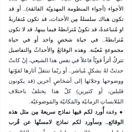
الأجواء (أجواء المنظومة المهدويّة الفائقة).. أو قد
تكون هناك سلسلةٌ مِن الأحداث، قد تكون مُتقاربةً
او مُتباعدةً، قد تكونُ مُترابطةً فيما بينها، قد لا تكون
مُترابطةً.. في حياة شخصٍ واحد أو في حياة
مجموعةٍ مُعيّنة. وهذه الوقائعُ والأحداثُ والتفاصيل
تتركُ أثراً
قويّاً فاعلاً في نفس هذا الشيعي، إنْ كانتْ
حدثتْ لهُ بشكلٍ مُباشر.. أو ربّما تنتقلُ آثارها لقوّتها
ووضوحها وجلائها إلى أشخاصٍ آخرين (قد يكونون
قليلين، أو كثيرين) كلّ هذا يختلفُ باختلاف
المُلابساتِ الزمانيّة والمَكانيّة والمَوضوعيّة.
●
وقفة
أُورد لكم فيها نماذج سريعةَ مِن مثل هذه
الوقائع.. وسأورد لكم نماذج لامستُها عن قُرب