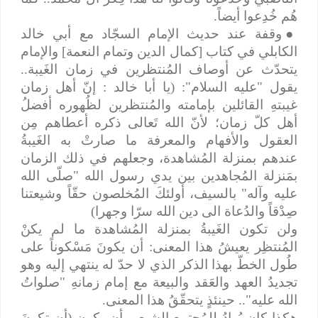
هُم خُدِعوا أيضاً.
●
وقفة عند حديث الإمام السجّاد مع أبي خالد
الكابلي في كتاب [كمال الدين وتمام النعمة] والإمام
يتحدّث عن أوصاف المُنتظرين في زمان الغَيبة..
يقول "عليه السلام": (يا أبا خالد : إنّ أهل زمان
غيبتهِ القائلين بإمامته والمُنتظرين لظُهوره أفضلُ
أهل كلّ زمان؛ لأنّ الله تَعالى ذكره أعطاهم مِن
العقول والأفهام والمعرفة ما صارتْ به الغَيبةُ
عندهم بمنزلة المُشاهدة، وجعلهم في ذلك الزمان
بمَنزلة المُجاهدين بين يدي رسول الله "صلّى الله
عليه وآله" بالسيف، أولئكَ المُخلصون حقّاً وشيعتنا
صِدْقاً والدُعاة الى دين الله سرّا وجهرا)
ولن تكون الغَيبةُ بمنزلة المُشاهدة ما لم يكنْ
المُنتظِر يعيشُ هذا المعنى: أن يكونَ مَسْكوناً على
طُول الخطّ بهذا الذكر الذي لا حدّ له ينتهي إليه وهو
تجديدُ العهد والعَقد والبيعة مع إمام زمانهِ "صلواتُ
الله عليه".. حينئذٍ يتحقّقُ هذا المعنى.
هكذا كان يُرادُ للمُجتمع الشيعي أن يكون (أن تكونَ