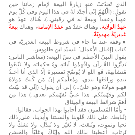
الذي تَحدّثتْ عنه زيارةُ البيعة لإمام زماننا حين
تقول: (الّلهُمّ إنّي أُجدّد لهُ في هذا اليوم وفي كُلّ يوم
عهداً وعقداً وبيعةً له في رقبتي..). هُناك عهدٌ هو
عهدُ الولاية
، وهناك عقدٌ هو
عقدُ الإمامة
، وهناك
بيعةٌ
غديريّةٌ مهدويّةٌ
.
●
وقفة عند ما جاء في شروط البيعة الغديريّة في
كتاب [إقبال الأعمال] للسيّد ابن طاووس.
يقول النبيّ الأعظم في نصّ البيعة: (مَعاشـر الناس:
تَدبَّرُوا القُـرآن وافْهمُوا آياتهِ ومُـحكماته ولا تَتّبعُوا
مُتشابههُ، فَو اللهِ لا يُوضّح تَفسيرهُ إلّا الذي أنا آخـذٌ
بيدهِ ورافعُها بيدي، ومُعلّمكم إنّ مَن كُنتُ مَولاهُ
فهـو مَولاهُ وهو عليٌ...) إلى أن يقول: (إنّي قد بيّنتُ
لكم وفهّمتُكم: هذا عليٌّ يُفهّمكم بعدي..) هذا مِن
أهمّ شرائط البيعة والمِيثاق
• وأمّا المُسلمون فقد أجابوا بهذا الجواب، فقالوا:
(نُبايعك على ذلك قُلوبنا وألسنتنا وأيدينا، على ذلك
نَحيا ونموت، ونُبعَث، لا نُغيّر ولا نُبدّل، ولا نَشكُّ ولا
نَرتاب، أَعطينا بذلك الله وإيّاكَ وعَليّاً والحَسَن