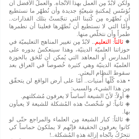
ولكن لابُدّ مِن العمل بهذا الاتّجاه. والعملُ الأفضل أن
نُؤسّس لِمكتبةٍ شيعيّةٍ جديدة وأن نُطهّر ما نستطيع
أن نُطهّره مِن كُتبنا التي تنجّستْ بتلك القذارات..
وأمّا التي لا نستطيع أن نُطهّرها فعلينا أن نطمرها
طمراً وأن نتخلّص منها.
✸
ثالثاً
:
التعليم
.. لابُدّ مِن تغيير المناهج التعليميّة في
حوزاتنا العلميّة الدينيّة، وهذا سينعكسُ بدوره على
المدارس أو المعاهد التي يُمكن أن تُلحَق بالحوزة
العلميّة الدينيّة وهي كثيرة خُصوصاً في العراق بعد
سقوط النظام البعثي.
• هذه كُلّها أُمنيات.. أمّا على أرض الواقع لن يتحقّق
مِن هذا الشيء، والسبب:
◈
أولاً: لأنّ الشيعة أساساً لا يعرفون مُشكلتهم.
◈
ثانياً: لو شُخّصتْ هذه المُشكلة للشيعة لا يعبأون
بها.
◈
ثالثاً: كبار الشيعة مِن العلماء والمراجع حتّى لو
كانوا يعرفون الحقيقة فإنّهم لا يملكونَ حماساً كي
تتحرّكُ باتّجاه إزالة هذهِ المُشكلة..!