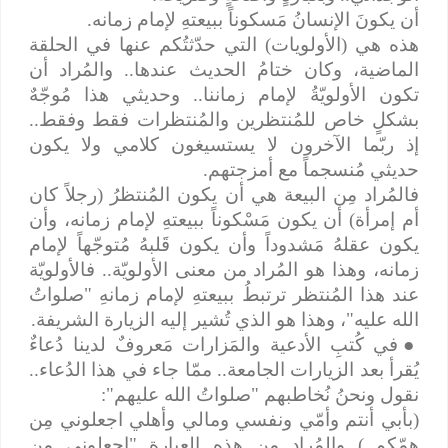
أن يكونَ الإنسانُ مَسكوناً ببيعتهِ لإمام زمانه.
هذه هي (الأولويات) التي حدّثتُكم عنها في الحلقة
الماضية، وكان ختامُ الحديث عندها.. والمُراد أن
تكون الأولويّةُ لإمام زماننا.. وحديثي هذا مُوجّهٌ
بشكلٍ خاص للمُنتظرين والمُنتظرات فقط وفقط..
إذ ربّما الآخرون لا يستسيغون كلامي ولا يكون
حديثي مُنسجماً مع أمزجتهم.
فالمُراد مِن البيعة هي أن يكون المُنتظرُ (رجلاً كان
أم إمرأة) أن يكون مَسْكوناً ببيعتهِ لإمام زمانه، وأن
يكون عقلهُ مَشدوداً وأن يكون قَلبهُ مُتوجّهاً لإمام
زمانه، وهذا هو المُراد من معنى الأولويّة.. فالأولويّة
عند هذا المُنتظر ترتبطُ ببيعتهِ لإمام زمانهِ "صلواتُ
الله عليه"، وهذا هو الذي تُشير إليه الزيارة الشريفة.
●
في كُتبِ الأدعية والمَزارات مَعروفٌ لدينا دُعاءٌ
يُقرأ بعد الزيارات الجامعة.. ممّا جاء في هذا الدُعاء..
نقول ونحنُ نُخاطبهم "صلواتُ الله عليهم":
(بأبي أنتم وأمّي ونفسي ومالي وأهلي اجعلوني مِن
همّكم..) والمُراد مِن هذه العبارة "اجعلوني مِن