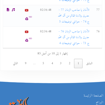
ج 75 - حواشي توضيحات 6
77
الأمان يا صاحب الزمان 77 -
02:36:48
حديث ولادة القائم من آل محمّد
HD
ج 74 - حواشي توضيحات 5
76
الأمان يا صاحب الزمان 76 -
02:36:48
حديث ولادة القائم من آل محمّد
HD
ج 73 - حواشي توضيحات 4
إظهار 1 إلى 10 من أصل 85
السابق
1
2
3
4
5
…
9
التالي
الصفحة الرئيسة
البرامج