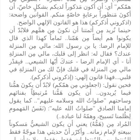
همّكم" أي: أن أكون مَذكوراً لديكم بشكلٍ خاصّ، أن
أكونَ مَنظوراً برعايةٍ خاصّةٍ منكم. القوانين واضحة:
(اذكروني أذكركم) هذا هو القانون الإلهي الواضح.
حينما نُريد مِن أئمتنا أن نكونَ مِن همَّهم فلابُدّ أن
يكونوا هم أيضاً مِن هَمّنا.. تَماماً كهذا الذي قال
للإمام الرضا: يا بن رسول الله: مالي مِن المنزلة
عندك؟ فقال له: انظر إلى قلبك، مالي مِن المنزلةِ
أنا - أي الإمام الرضا - عندكَ أيّها الشيعي.. فبِقدْر
مالي مِن المنزلة في قلبك فإنّ لك من المنزلةِ في
قلبي...فهذا قانون إلهي: (إذكروني أذكركم).
فحين نقول: (اجعلوني مِن همّكم) لابُدّ أن يكونَ همُّنا
فيما يُريدون.. أن يكون هَمُّنا مُرتبطِاً بفنائهم
وساحتهم "صلواتُ الله وسلامه عليهم".. كما يقول
إمامنا الصادق "صلواتُ الله عليه": (نَفَسُ المَهمومِ
لِظُلمنا تَسبيح، وهمّهُ لنا عبادة..)
المُراد مِن (هَمُّهُ) يعني أن يكون الشيعيُّ مَسكوناً
ببيعتهِ لإمامِ زمانه.. وأكرّر أنّ حديثي هذا موجّهٌ فقط
للمُنتظرين والمُنتظرات فقط وفقط، ولا شأن لي