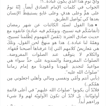
وأيُّ نومٍ هذا الذي يكون عبادةً..؟!
الجواب في كلمات الإمام الصادق أيضاً.. إنّهُ نومٌ
على همٍّ وعلى هدفٍ وعلى غايةٍ يستيقِظُ الإنسان
بعدها كي يُواصِل الطريق.
●
هذا القول لسيّد الكائنات عن شهر رمضان
(أنفاسُكُم فيه تسبيح، ونومُكم فيه عبادة) عانقوه مع
حديث صادق العترة: (نَفَسُ المَهمومِ لِظُلمنا تَسبيح،
وهمّهُ لنا عبادة..). هذا هو منهجُ لحن القول، وتلكَ
هي مَعاريضُ كلامهم التي إذا عرفناها أصبحنا فُقهاء.
والكلام لا يتوقّف عند الصلوات المفروضة..
الصلواتُ المفروضةُ والمندوبة على حدٍّ سواء هي
مواعيدُ لتجديدِ عُهودنا وعُقودنا مع إمام زماننا
"صلواتُ الله عليه".
(بأبي أنتم وأمّي ونفسي ومالي وأهلي اجعلوني مِن
همّكم..)
فلابُدّ أن يكونوا "صلواتُ الله عليهم" في أعلى قائمةِ
أولويّاتنا.. بل لابُدّ أن تكونَ الأولويّة لهم ولا شيءَ
وراءهم أبداً.