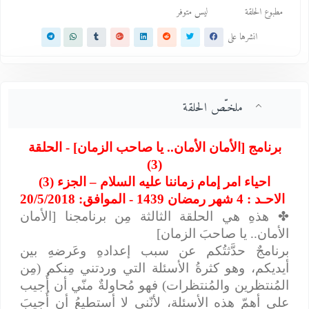
مطبوع الحلقة
ليس متوفر
انشرها على
ملخـّص الحلقة
برنامج [الأمان الأمان.. يا صاحب الزمان] - الحلقة
(3)
احياء امر إمام زماننا عليه السلام – الجزء (3)
الاحـد : 4 شهر رمضان 1439 - الموافق: 20/5/2018
✤
هذهِ هي الحلقة الثالثة مِن برنامجنا [الأمان
الأمان.. يا صاحبَ الزمان]
برنامجٌ حدَّثتُكم عن سبب إعدادهِ وعَرضهِ بين
أيديكم، وهو كثرةُ الأسئلة التي وردتني مِنكم (مِن
المُنتظرين والمُنتظرات) فهو مُحاولةٌ منّي أن أُجيب
على أهمّ هذه الأسئلة، لأنّني لا أستطيعُ أن أُجيبَ