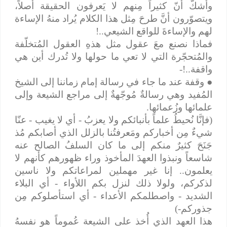
وأشكّ أنّ كثيراً مِنهم لا يَعرفون الحقيقة أصلاً،
ويتصوّرون أنَّ طرحَ مِثل هذا الكلام يُراد منهُ الإساءة
لهم والإساءةَ للواقع الشيعي..!
فماذا نصنع معَ عقول مثل هذهِ العقول المُتخلّفة
والمُتحجّرة التي لا تعي ما حولها ولا تُدرك أين هي
واقفة..!-
●
وقفة عند ما جاء في رسالة إمام زماننا إلى الشيخ
المُفيد وهي رسالةٌ مُوجّهةٌ إلى مراجع الشيعة وإلى
علمائها وزُعمائها.
(فإنَّا نُحيطُ علماً بأنبائكم ولا يعزبُ - أي لا يغيب - عنّا
شيءٌ مِن أخباركم ومَعرفتُنا بالزلل الذي أصابكم مُذ
جَنَحَ كثيرٌ منكم إلى ما كان السلفُ الصالح عنه
شاسعاً ونبذوا العهدَ المأخوذ وراء ظهورهم كأنهم لا
يعلمون.. إنا غير مهملين لمراعاتكم ولا ناسين
لذكركم، ولولا ذلك لنزل بكم اللأواء - أي البلاء
الشديد - واصطلمكم الأعداء - أي استأصلوكم مِن
جذوركم-)
هذا العهد الذي أُخذ على الشيعة عُموماً هو نفسهُ