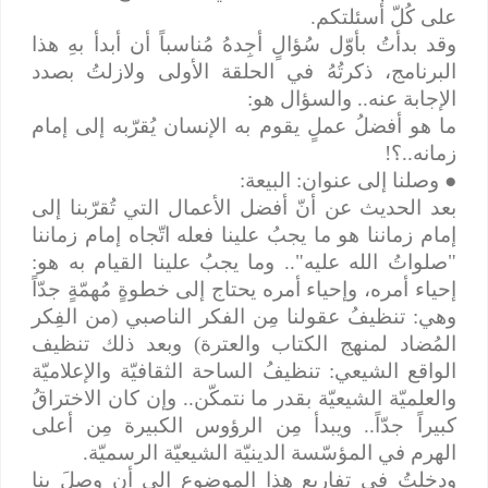
على كُلّ أسئلتكم.
وقد بدأتُ بأوّل سُؤالٍ أجِدهُ مُناسباً أن أبدأ بهِ هذا
البرنامج، ذكرتُهُ في الحلقة الأولى ولازلتُ بصدد
الإجابة عنه.. والسؤال هو:
ما هو أفضلُ عملٍ يقوم به الإنسان يُقرّبه إلى إمام
زمانه..؟!
●
وصلنا إلى عنوان: البيعة:
بعد الحديث عن أنّ أفضل الأعمال التي تُقرّبنا إلى
إمام زماننا هو ما يجبُ علينا فعله اتّجاه إمام زماننا
"صلواتُ الله عليه".. وما يجبُ علينا القيام به هو:
إحياء أمره، وإحياء أمره يحتاج إلى خطوةٍ مُهمّةٍ جدّاً
وهي: تنظيفُ عقولنا مِن الفكر الناصبي (من الفِكر
المُضاد لمنهج الكتاب والعترة) وبعد ذلك تنظيف
الواقع الشيعي: تنظيفُ الساحة الثقافيّة والإعلاميّة
والعلميّة الشيعيّة بقدر ما نتمكّن.. وإن كان الاختراقُ
كبيراً جدّاً.. ويبدأ مِن الرؤوس الكبيرة مِن أعلى
الهرم في المؤسّسة الدينيّة الشيعيّة الرسميّة.
ودخلتُ في تفاريع هذا الموضوع إلى أن وصلَ بنا