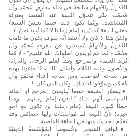
العُقولُ والأفهام سابحةً في فناءِ معارفِ مُحمّدٍ وآل
مُحمّد، حتّى تتحوّل الغَيبة عند الشيعة بِمنزلة
المُشاهدة.. وإنّما يكون ذلك حينما تعيشُ الشيعةُ
معنى البيعة كما يُريد إمام زماننا لا كما نُريد نحنُ..)
ولكنّ هذا لا كان ولا أعتقد أنّه سوف يكون ما دامتْ
العُقولُ والأفهامُ مُستدبرةً عن معرفةِ مُحمّدٍ وآل
محُمّد - كما هم يُريدون "صلواتُ الله عليهم" - لا كما
يُريد العلماء والمراجع وفقاً لِعلم الرجال والدراية
والأصول وعلم الكلام وأمثال ذلك مِمّا جاءونا بهذه
من ساحة النواصب ومن ساحة أعداء مُحمّدٍ وآل
مُحمّد، وسوّقوا لنا ذلك.. وكان الذي كان..!
●
يتصوّر الشيعة حينما يُبايعون المرجع أو القائد
السياسي أنّهم بذلك يُبايعون إمام زمانهم..! وهذا
خطأٌ كبير.. البيعةُ لإمام زماننا لن تكون مع أحدٍ
غيره؛ لأنّ البيعة لها مُواصفات ولها خَصائص وقد
تَقدَّم الحديثُ عنها في الحلقة الماضية.
●
الواقع الشيعي وخُصوصاً المُؤسّسةُ الدينيّةُ