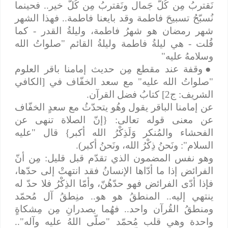
نَقتربُ مِن كُلّ جَمال ونَقتربُ مِن كُلّ خير.. فحينما
نُسبّحُ تسبيحَ فاطمة وقد بايعنا فاطمة.. فهذا الشهر
شهر رمضان هو شهرُ فاطمة، وليلةُ القدر - كما
قُلت - هي ليلةُ فاطمة وليلةُ القائم "صلواتُ الله
وسلامهُ عليه"
●
وقفة عند مقطع مِن حديث إمامنا باقر العلوم
"صلواتُ الله عليه" مع سعد الخفّاف في [الكافي
الشريف: ج2] كتابُ فضل القرآن.
عن إمامنا الباقر يقول وهُو يتحدّثُ مع سعدٍ الخفّاف
عن معنى قوله تعالى: {إنّ الصلاة تنهى عن
الفحشاء والمُنكر وَلَذِكْرُ الله أكبر} قال "عليه
السلام": ونَحنُ ذِكْرُ الله، ونَحنُ أكبر).
وهو نفس المضمون الذي تقدّم قبل قليل: مِن أنّ
الفرائض إذا ما أدّاها الإنسانُ فقد انتهتْ إلى حدّها،
فإذا أدّى الفرائض فهو حدّهُنّ، وأمّا الذِكْرُ فلا حدّ له
ينتهي إليه.. المنطقُ هو هو.. منِطقُ آل مُحمّد
ومنطقُ القُرآن واحد.. فهُما يصدرانِ مِن مِشكاةٍ
واحدة وهي قلب مُحمّد "صلّى اللهُ عليه وآله"..