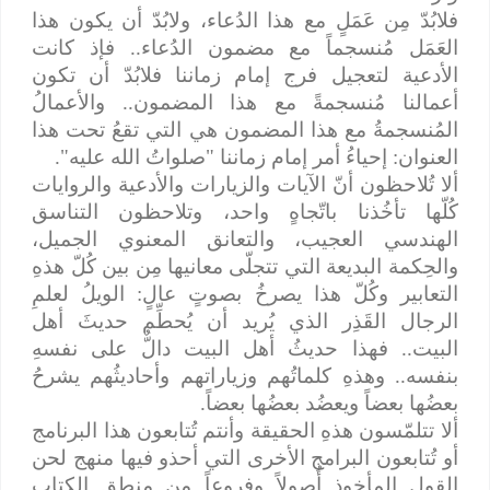
فلابُدّ مِن عَمَلٍ مع هذا الدُعاء، ولابُدّ أن يكون هذا
العَمَل مُنسجماً مع مضمون الدُعاء.. فإذ كانت
الأدعية لتعجيل فرج إمام زماننا فلابُدّ أن تكون
أعمالنا مُنسجمةً مع هذا المضمون.. والأعمالُ
المُنسجمةُ مع هذا المضمون هي التي تقعُ تحت هذا
العنوان: إحياءُ أمر إمام زماننا "صلواتُ الله عليه".
ألا تُلاحظون أنّ الآيات والزيارات والأدعية والروايات
كُلّها تأخُذنا باتّجاهٍ واحد، وتلاحظون التناسق
الهندسي العجيب، والتعانق المعنوي الجميل،
والحِكمة البديعة التي تتجلّى معانيها مِن بين كُلّ هذهِ
التعابير وكُلّ هذا يصرخُ بصوتٍ عالٍ: الويلُ لعلمِ
الرجال القَذِر الذي يُريد أن يُحطِّم حديثَ أهل
البيت.. فهذا حديثُ أهل البيت دالٌّ على نفسهِ
بنفسه.. وهذهِ كلماتُهم وزياراتهم وأحاديثُهم يشرحُ
بعضُها بعضاً ويعضُد بعضُها بعضاً.
ألا تتلمّسون هذهِ الحقيقة وأنتم تُتابعون هذا البرنامج
أو تُتابعون البرامج الأخرى التي أحذو فيها منهج لحن
القول المأخوذ أُصولاً وفروعاً مِن منطق الكتاب