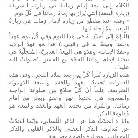
الكلام إلى بيعة إمام زماننا في زيارته الشريفة
(زيارة البيعة) التي يُزارُ بها إمامُ زماننا في كُلّ يوم.
• وقفة عند مقطع من زيارة لإمام زماننا هي زيارةُ
البيعة.. ممّا جاء فيها:
(الّلهُمّ إنّي أُجدّد لهُ في هذا اليوم وفي كُلّ يوم عهداً
وعقداً وبيعةً له في رقبتي..) هذا هو عهدُ الولاية
وعقدُ الإمامة، وهذهِ هي البيعةُ الغديريّة المُتجلّيةُ في
بيعتنا لإمام زماننا الحجّة بن الحسن "صلواتُ الله
عليه".
هذه الزيارة تُقرأ كُلّ يومٍ بعد صلاة الفجر.. وفي هذه
العبارات تَجديدٌ للعَهد وللعَقد وللبيعة المَهدويّة
الشريفة. عِلماً أنّ كُلّ صلاةٍ مِن صلواتنا الواجبة
والمندوبة هي تجديدٌ عهدٍ وعقدٍ وبيعةٍ مع إمام
زماننا.. والمُراد مِن تجديد العَهد والعَقد والبيعة هو
مُداومة الذكر.
وأنا لا أتحدّثُ هنا عن الذكر الّلساني، وإنّما أتحدّثُ
عن مُداومة الذكر العقلي والذكر القلبي والذكر
الوجداني.. وبعبارةٍ واضحةٍ وصريحة: