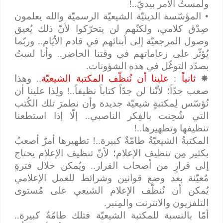
ولمستُ الأمر بيديّ..!
• المؤسّسة الدينيّة الشيعيّة الرسميّة والله يعلمون
صِدْق كلامي، ولكنّهم لن يتحرّكوا لأنّ ذلك يُعيق
وصول المرجعيّة إلى أبنائهم في قادم الأيّام.. وربّما
يُؤثّر على زعاماتهم في وقتنا الحاضر.. وأنا لستُ
بصدّد التوغّل في هذه الشؤونات.
✸
ثانياً
:
علينا أن نُنظّف المكتبة الشيعيّة
.. وهذا
صعب جدّاً؛ لأنّنا لن جدّاً كتاباً نظيفاً..! ولِذا علينا أن
نُؤسّس لِمكتبةٍ شيعيّة جديدة وأن نطمرَ تلك الكُتب
التي شُحِنت بالفِكر الناصبي.. إلّا إذا استطعنا
تنظيفها وتطهيرها..!
المكتبةُ الشيعيّةُ طامّةٌ كبيرة..! تطهيرها أمرٌ أصعبُ
بكثير مِن تنظيف الإعلام؛ لأنّ تنظيف الإعلام يحتاج
إلى قرارٍ من أصحاب القرار.. ويُمكن خلال فترةٍ
مُعيّنة بعد وضع قوانين وشرائط للعمل الإعلامي
يُمكن أن نُنظّف الإعلام الشيعي على مُستوى
التلفزيون والانترنت والمِنبر.
أمّا بالنسبة للمكتبة الشيعيّة فتلك طامّةٌ كبيرة..