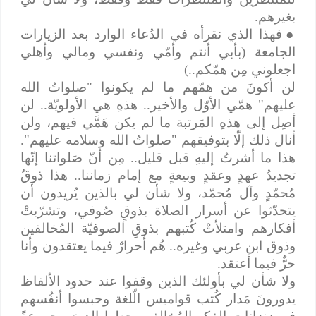
بغيرهم.
●
فهذا الذي نقرأه في الدُعاء الوارد بعد الزيارات
الجامعة (بأبي أنتم وأمّي ونفسي ومالي وأهلي
اجعلوني مِن همّكم..)
لن أكونَ من همّهم ما لم يكونوا "صلواتُ الله
عليهم" همّي الأوّل والأخير.. هذهِ هي الأولويّة.. لن
أصِل إلى هذهِ المَرتبة ما لم يكن هَمَّي فيهم، ولن
أنال ذلك إلّا بتوفيقهم "صلواتُ الله وسلامه عليهم".
هذا ما أشرتُ إليهِ قبل قليل.. مِن أنّ صَلواتنا إنّها
تجديدُ عهدٍ وعقدٍ وبيعةٍ مع إمام زماننا.. هذا ذوقُ
مُحمّدٍ وآل مُحمّد، ولا شأن لي بالذين يُريدون أن
يتحدّثوا عن أسرار الصلاة بذوقٍ صُوفي، وتشرّبتْ
أفكارهم وامتلأتْ كُتبهم بذوقِ الصوفيّة المُخالفين
وذوق ابن عربي وغيره.. هُم أحرارٌ فيما يعتقدون وأنا
حرٌّ فيما أعتقد.
ولا شأن لي بأولئك الذين وقفوا عند حدود الألفاظ
يدورونَ مَدار كُتب قواميس الّلغة وحبسوا أنفُسهم