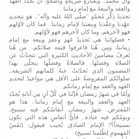
وآل مُحمّد.. وبعبارةٍ صريحةٍ واضحةٍ: أن نُجدّد العهد
والعقد والبيعةَ مع إمام زماننا.
تجديدُ ذِكْر مُحمّدٍ "صلّى اللهُ عليه وآله".. هو بتجديدِ
عهْدنا وعقْدنا وبيعتنا لإمام زماننا.. فما كان لأوّلهم
فهو لآخرهم، وما كان لآخرهم فهو لأوّلهم.
• فصلواتنا هي تَجديدُ عَهدٍ وعقدٍ وبيعة مع إمام
زماننا، ومِن هُنا فاعرفوا قيمة صلاتكم.. من هُنا
نَعرفُ مضامينَ الأحاديثِ الكثيرةِ التي تتحدّثُ عن
الصلاة وفضلها. فالصلاةُ وفضلُها يتجلّى بهذا
المضمون الذي تَحدّثتْ عنهُ كلماتهم الشريفة..
صلواتُكم المفروضةُ على الأقل هي مواعيدٌ لتجديدِ
العَهد والعَقد مع إمام زمانكم.
وأمّا في شهرُ رمضان فَإنّنا في كُلّ آنٍ مِن آناتهِ نُجدّد
العهد والعقد والبيعة مع إمام زماننا.. هذا هو
المُفترض. شهرُ رمضان أنفاسُكم فيه تسبيح،
ونومُكم فيه عبادة.. فأيُّ أنفاسٍ هذه التي تكون
تسبيحاً؟! الإمام الصادق يُجيب فيقول: (نَفَسُ
المَهمومِ لِظُلمنا تَسبيح)