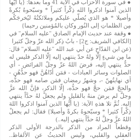
●
في سورة الأحزاب في الآية 41 وما بعدها: {يا أيُّها
الذين آمنوا اذكروا الله ذِكْراً كثيراً * وسبّحوهُ بُكرةً
وأصيلا * هو الذي يُصلّي عليكم وملائكتُهُ ليُخرجَكُم
مِن الظلماتِ إلى النُور وكان بالمُؤمنين رحيما}
●
وقفة عند حديث الإمام الصادق "عليه السلام" في
[الكافي الشريف: ج2] - بابُ ذِكر الله عزّ وجلّ كثيرا
(عن ابن القدّاح عن أبي عبد الله "عليه السلام" قال:
ما مِن شيءٍ إلّا ولهُ حدّ ينتهي إليه إلّا الذكر فليس له
حدٌّ ينتهي إليه، فرضَ اللهُ عزّ وجلّ الفرائض - أي
الصلوات وسائر العبادات - فمَن أدّاهُنَّ فهو حدُّهُن -
أي نهايتُهنّ -، وشهرُ رمضان فمَن صامه فهو حدُّه،
والحجّ فمَن حجَّ فهو حدُّه، إلّا الذكر، فإنَّ الله عزَّ
وجلَّ لم يرضَ منهُ بالقليل ولم يجعلْ لهُ حدَّاً ينتهي
إليه. ثُمَّ تلا هذهِ الآية: {يا أيُّها الذين آمنوا اذكروا اللهَ
ذِكْراً كثيرا * وسبّحوهُ بكرةً وأصيلا} فقال: لم يجعلْ
اللهُ عزَّ وجلَّ لهُ حدَّاً ينتهي إليه..)
وقطعاً المراد من الذكر بالدرجة الأولى الذكر
العقلي والقلبي، وليس الحديثُ عن الألفاظ..