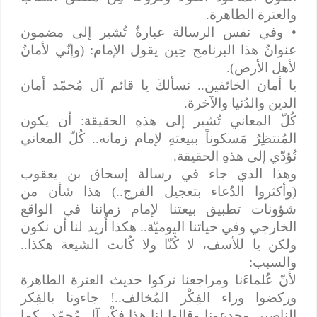
والعترة الطاهرة.
• وفي نفس الرسالة عبارةٌ تُشير إلى مضمون
عنوانُ هذا البرنامج حِين يقول الإمام: (وإنّي لأمانٌ
لأهل الأرض).
يا أمان الخائفين.. نسألكَ يا قائم آل مُحمّد أمان
الدين والدُنيا والآخرة.
كُلّ المعاني تُشير إلى هذهِ الحقيقة: أن يكون
المُنتظِرُ مَسكوناً ببيعتهِ لإمام زمانه.. كُلّ المعاني
تُؤدّي إلى هذهِ الحقيقة.
وهذا الذي جاء في رسالة إسحاق بن يعقوب
(وأكثروا الدُعاء بتعجيل الفرج..) هذا شأن من
شؤونات تطبيق بيعتنا لإمام زماننا في الواقع
الخارجي وفي حياتنا اليوميّة.. هكذا أُريد لنا أن نكون
ولكن يا للأسف، لا كُنّا ولا كُانت الشيعة هكذا..
والسبب:
لأنّ عُلماءَنا ومراجعنا تركوا حديث العترة الطاهرة
وركضوا وراء الفِكْر المُخالف..! جاءونا بالفِكر
الناصبي وخدعونا وقالوا لنا هذا فِكْر آل مُحمّد.. كما