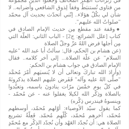
في زنزانات الفِكر المُخالف وجعلوا الدينَ مجموعةً
من فتاوى تُستنبَطُ وفقاً لِذوق الشافعي وأضرابه.. لا
شأن لي بكُلّ هؤلاء.. إنّني أتحدّث بحديث آل محمّد
"صلواتُ الله عليهم".
●
وقفة عند مقطع مِن حديث الإمام الصادق في
كتاب [علل الشرائع: ج2] - الباب الثاني: العلّة التي
مِن أجلها فرض اللهُ عزّ وجلّ الصلاة
(عن هشام بن الحكم، قال: سألتُ أبا عبد الله "عليه
السلام" عن علّة الصلاة... إلى آخر كلامه.. فقال
الإمام الصادق في جواب هشام بن الحكم:
(وأرادَ الله تباركَ وتعالى أن لا يُنسيَهم أمْرَ مُحمَّد
"صلّى الهُ عليه وآله" فَفَرض عليهم الصلاة يذكرونَهُ
في كلّ يوم خمْسَ مرّات ينادونَ باسمه، وتعبَّدوا
بالصلاة وذِكْر الله لكيلا يغفلوا عنه - عن مُحمّد -
وينسوهُ فيندرس ذِكْره)
كما يقول سيّد الأوصياء: أوّلهم مُحمّد، أوسطهم
مُحمّد، آخرهم مُحمّد، كُلّهم مُحمّد. فَعِلّةُ تشريع
الصلاة هي: أن نُجدّد العَهْد وأن نُجدّد الذِكْر مع مُحمّدٍ