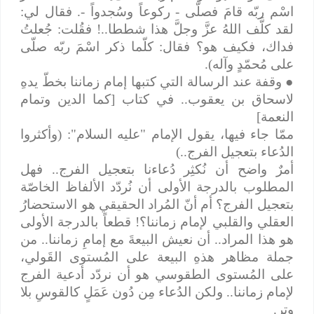
اسْم ربّه قامَ فصلّى - ركوعاً وسُجدواً -. فقال لي:
لقد كلَّف اللهُ عزَّ وجلَّ هذا شططا..! فقُلت: جُعلتُ
فداك، فكيف هو؟ فقال: كلّما ذكر اسْمَ ربّه صلّى
على مُحمّدٍ وآله).
●
وقفة عند الرسالة التي كتبها إمام زماننا بخطّ يدهِ
لاسحاق بن يعقوب.. في كتاب [كما الدين وتمام
النعمة]
ممّا جاء فيها، يقول الإمام "عليه السلام": (وأكثروا
الدُعاء بتعجيل الفرج..)
أمرٌ واضح أن نُكثِر دُعاءنا بتعجيل الفرج.. فهل
المطلوب بالدرجة الأولى أن نُردّد الألفاظ الخاصّة
بتعجيل الفرج؟ أم أنّ المُراد الحقيقي هو الاستحضارُ
العقلي والقلبي لإمام زماننا؟! قطعاً بالدرجة الأولى
هو هذا المراد.. أن نعيش البيعةَ مع إمامِ زماننا.. من
جملة مظاهر هذهِ البيعة على المُستوى القَولي،
على المُستوى الطقوسي هو أن نردّد أدعية الفرج
لإمام زماننا.. ولكن الدُعاء مِن دُون عَمَلٍ كالقوسِ بلا
وتر.