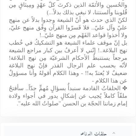
والحُسين والأئمّة الذين ذكرتَ كلّ عهْدٍ ومِيثاقٍ مِن
قُلوبنا وألسنتنا، لا نبغي بذلك بدلاً...)
لكنّ الذي حدث هو أنّ الشيعة وجدوا بدلاً عن منهج
عليّ وآل عليّ.. فلا فَسرّوا القرآن وِفْق منهج عليّ،
ولا أخذوا قواعد الفَهْم مِن منهج عليّ..!
بل إنّ موقف علماء الشيعة هو التشكيكُ في خُطب
نهج البلاغة..! إنّني لا أعرفُ بين كبار مراجع الشيعة
مرجعاً يستنبطُ الأحكام الشرعيّة مِن نهج البلاغة!
لأنّه بحسب علم الرجال القذر فإنّ نهج البلاغة
ضعيفٌ لا يُعتدّ به!! - وهذا الكلام أقولهُ وأنا مسؤولٌ
عن هذا الكلام -
✤
الحلقاتُ القادمة سنبدأُ بسؤالٍ مُهمٍّ جدّاً.. سأفتحُ
ملفّاً كاملاً يُجيب عن إشكالٍ يدور في أجواء ولادة
إمام زماننا الحجّة بن الحسن "صلواتُ الله عليه".
حلقات البرنامج