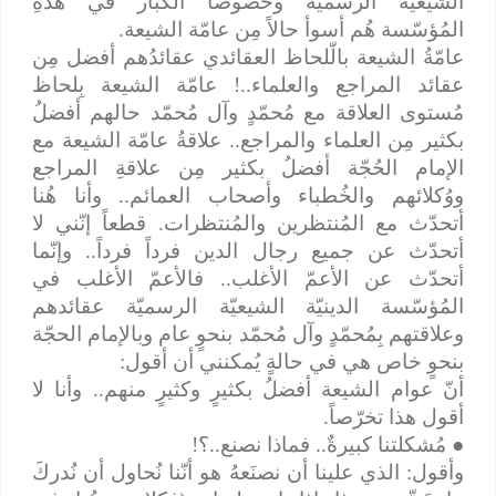
الشيعيّة الرسميّة وخُصوصاً الكبار في هذهِ
المُؤسّسة هُم أسوأ حالاً مِن عامّة الشيعة.
عامّةُ الشيعة بالّلحاظ العقائدي عقائدُهم أفضل مِن
عقائد المراجع والعلماء..! عامّة الشيعة بِلحاظ
مُستوى العلاقة مع مُحمّدٍ وآل مُحمّد حالهم أفضلُ
بكثير مِن العلماء والمراجع.. علاقةُ عامّة الشيعة مع
الإمام الحُجّة أفضلُ بكثير مِن علاقةِ المراجع
ووُكلائهم والخُطباء وأصحاب العمائم.. وأنا هُنا
أتحدّث مع المُنتظرين والمُنتظرات. قطعاً إنّني لا
أتحدّث عن جميع رجال الدين فرداً فرداً.. وإنّما
أتحدّث عن الأعمّ الأغلب.. فالأعمّ الأغلب في
المُؤسّسة الدينيّة الشيعيّة الرسميّة عقائدهم
وعلاقتهم بِمُحمّدٍ وآل مُحمّد بنحوٍ عام وبالإمام الحجّة
بنحوٍ خاص هي في حالةٍ يُمكنني أن أقول:
أنّ عوام الشيعة أفضلُ بكثيرٍ وكثيرٍ منهم.. وأنا لا
أقول هذا تخرّصاً.
●
مُشكلتنا كبيرةٌ.. فماذا نصنع..؟!
وأقول: الذي علينا أن نصنَعهُ هو أنّنا نُحاول أن نُدركَ