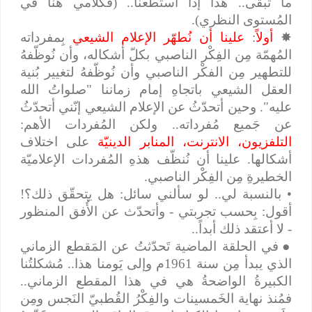
ما تَبقّى.. هذا إذا استطعنا.. (فكلامي هُنا في
المُستوى النظري).
✸
أولاً
:
علينا أن نُطهّر الإعلام الشيعي
بِمفرداته
المُهمّة مِن الفِكْر الناصبي بكلّ أشكاله، وأن نُوظّفهُ
للتطهير مِن الفكْر الناصبي وأن نُوظّفهُ لتغيير بُنية
العقل الشيعي باتجاهِ إمام زماننا "صلواتُ الله
عليه". وحين أتحدّثُ عن الإعلام الشيعي إنّني أتحدّثُ
عن جَميع مُفرداته.. ولكن المُفردات الأهم:
التلفزيون، الانترنت، المنابر الدينيّة
على اختلاف
أشكالها. علينا أن نُنظّف هذهِ المُفردات الإعلاميّة
الخطيرةِ مِن الفِكْر الناصبي.
• بالنسبة لي.. لو سألني سائل: هل يتحقّق ذلك؟!
أقول: بِحسب تجربتي - وأتحدّث عن الأُفق المنظور
- لا أعتقد ذلك أبداً..
●
في الحلقة الماضية تَحدّثتُ عن المَقطع الزماني
الذي يبدأ مِن سنة 1961م وإلى يَومنا هذا.. مُشكلتُنا
الكبيرةُ الواضحةُ هي في هذا المقطع الزماني..
فمُنذ نهاية الخَمسينات والفِكْرُ القُطبيّ النَجس ومِن