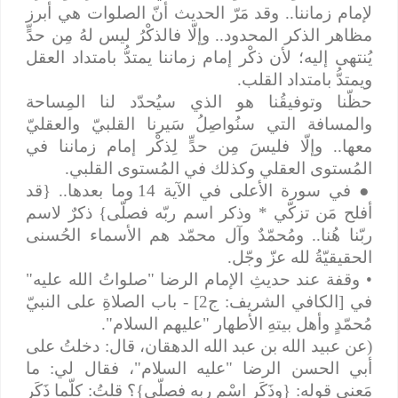
لإمام زماننا.. وقد مَرّ الحديث أنّ الصلوات هي أبرز
مظاهر الذكر المحدود.. وإلّا فالذكْرُ ليس لهُ مِن حدٍّ
يُنتهى إليه؛ لأن ذكْر إمام زماننا يمتدُّ بامتداد العقل
ويمتدُّ بامتداد القلب.
حظّنا وتوفيقُنا هو الذي سيُحدّد لنا المِساحة
والمسافة التي سنُواصِلُ سَيرنا القلبيّ والعقليّ
معها.. وإلّا فليسَ مِن حدٍّ لِذكْر إمام زماننا في
المُستوى العقلي وكذلك في المُستوى القلبي.
●
في سورة الأعلى في الآية 14 وما بعدها.. {قد
أفلح مَن تزكّي * وذكر اسم ربّه فصلّى} ذكرٌ لاسم
ربّنا هُنا.. ومُحمّدٌ وآل محمّد هم الأسماء الحُسنى
الحقيقيّةُ لله عزّ وجّل.
• وقفة عند حديثِ الإمام الرضا "صلواتُ الله عليه"
في [الكافي الشريف: ج2] - باب الصلاةِ على النبيّ
مُحمّدٍ وأهل بيتهِ الأطهار "عليهم السلام".
(عن عبيد الله بن عبد الله الدهقان، قال: دخلتُ على
أبي الحسن الرضا "عليه‌ السلام"، فقال لي: ما
مَعنى قوله: {وذَكَر اسْم ربه فصلّى}؟ قلتُ: كلّما ذَكَر