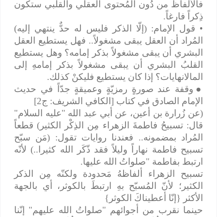
فالألفاظ من دُون المُحتوى العقلي والقلبي ستكون
ذِكراً فارغاً.
• قول الإمام: (إلّا الذكر فليس له حدٌّ ينتهي إليه)
المُراد أن العقل يبقى مشغولاً.. فهل يستطيع العقل
البشري أن يبقى مشغولاً بذكر إمامه؟ وهل يستطيع
القلبُ البشري أن يبقى مشغولاً بذكر إمامهِ إلى
المالانهايات؟ إذا كان يستطيع فليكنْ كذلك.
●
وقفة عند صورةٍ رمزيّةٍ وعميقةٍ جدّاً في حديث
الإمام الصادق في كتاب [الكافي الشريف: ج2]
(عن زُرارة بن أعين، عن أبي عبد الله "عليه السلام"
قال: تسبيحُ فاطمةَ الزهراء مِن الذِكْر الكثير) قطعاً
المُراد بمضمونه.. فعندنا روايات تقول: (مَن سبّح
تسبيح فاطمة نهاراً وليلاً فقد ذّكَر الله كثيرا..) لأنّه
ارتبط بفاطمة "صلواتُ الله عليها.
تسبيح الزهراء ألفاظهُ مَحدودة ولكنّه مِن الذكر
الكثير؛ لأنّ المُسبّح بهِ ارتبطَ بالكوثر، أي بالجهة
الأكثر {إنّا أعطيناكَ الكوثر}
حينما نقرب من أجوائهم "صلواتُ الله عليهم" إنّنا