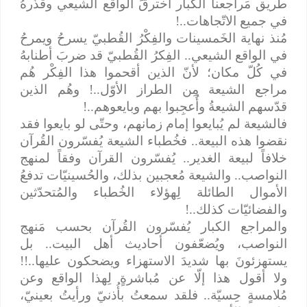
طَريق مَراجعنا الكبار اخترقَ الواقع الشيعي وقَذّرهُ
في جميع الاتّجاهات..!
مُنذ نهاية الخَمسينات والفِكْرُ القُطبيّ يسرحُ ويمرحُ
في الواقع الشيعي.. الفِكرُ القُطبيّ قد ضربَ أطنابهُ
في كُلّ مكان؛ لأنّ الذين أقحموا هذا الفِكْر هُم
مراجع الشيعة مِن الطراز الأوّل..! وهُم الذين
قدّسهم الشيعةُ وأُعجِبوا بهم وبايعوهم..!
فالشيعة لم يُبايعوا إمام زمانهم، وحتّى لو بايعوا فقد
نقضوا هذه البيعة.. فخُطباء الشيعة يُفسّرون القُرآن
خلافاً لبيعة الغدير.. يُفسّرون القرآن وفقاً لمنهج
النواصب.. والشيعة مُعجبين بذلك، والحُسينيّات تدفعُ
الأموال الطائلة لِهؤلاء الخُطباء والمُتحدّثين
والفضائيّات كذلك..!
والمراجع الكبار يُفسّرون القُرآن بحسب مَنهج
النواصب، ويُضعّفون أحاديث أهل البيت.. بل
يستهزئونَ بها شديدَ الاستهزاء ويضحكون عليها..!!
ولا أقول هذا إلّا عن مُباشرةٍ لِهذا الواقع وعن
مُلامسةٍ حِسيّة.. فلقد سمعتُ بأُذنيّ ورأيتُ بعينيّ،